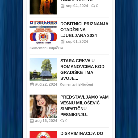
sep 04, 2024
0
DOBITNICI PRIZNANJA
OTADŽBINA
LJUBLJANA 2024
sep 01, 2024
Komentari isključeni
STARA CRKVA U
ROMANOVCIMA KOD
GRADIŠKE IMA
SVOJE...
aug 22, 2024
Komentari isključeni
PREDSTAVLJAMO VAM
VESNU MILOŠEVIĆ
SIMPATIČNU
PESNIKINJU...
aug 16, 2024
0
DISKRIMINACIJA DO