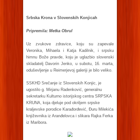
Srbska Krona v Slovenskih Konjicah
Pripremila: Metka Obrul
Uz zvukove zdravice, koju su zapevale
Veronika, Mihaela i Katja Kadilnik, i srpsku
himnu Bože pravde, koju je uglazbio slovenski
skladatelj Davorin Jenko, u subotu, 16. marta,
oduševljenje u Reimerjevoj galeriji je bilo veliko.
SSKHD Srečanje iz Slovenskih Konjic, je
ugostilo g. Mirjanu Radenković, generalnu
sekretarku Kulturno istorijskog centra SRPSKA
KRUNA, koja djeluje pod okriljem srpske
kraljevske porodice Karađorđević, Đuru Milekića
književnika iz Aranđelovca i slikara Rajka Ferka
iz Maribora.