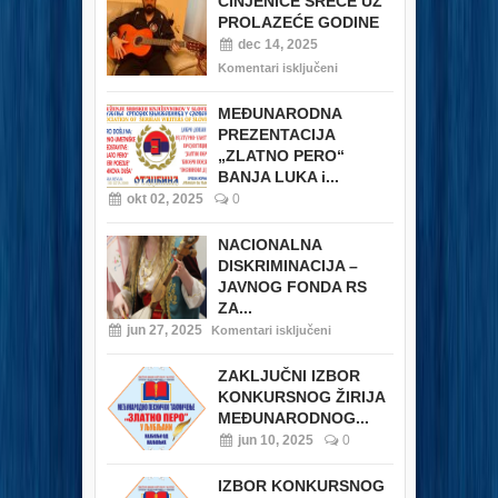
ČINJENICE SREĆE UZ
PROLAZEĆE GODINE
dec 14, 2025
Komentari isključeni
MEĐUNARODNA
PREZENTACIJA
„ZLATNO PERO“
BANJA LUKA i...
okt 02, 2025
0
NACIONALNA
DISKRIMINACIJA –
JAVNOG FONDA RS
ZA...
jun 27, 2025
Komentari isključeni
ZAKLJUČNI IZBOR
KONKURSNOG ŽIRIJA
MEĐUNARODNOG...
jun 10, 2025
0
IZBOR KONKURSNOG