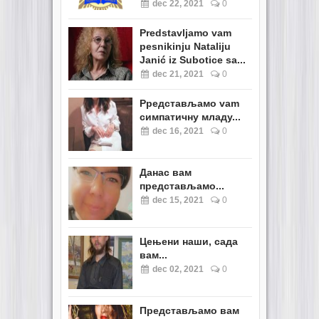
dec 22, 2021
0
Predstavljamo vam
pesnikinju Nataliju
Janić iz Subotice sa...
dec 21, 2021
0
Pредстављамо vam
симпатичну младу...
dec 16, 2021
0
Данас вам
представљамо...
dec 15, 2021
0
Цењени наши, сада
вам...
dec 02, 2021
0
Представљамо вам