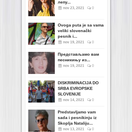
лепу...
nov 23, 2021
0
Ovoga puta je sa vama
veliki slovenački
pesnik i...
nov 19, 2021
0
Представљамо вам
песникињу из...
nov 19, 2021
0
DISKRIMINACIJA DO
SRBA EVROPSKE
SLOVENIJE
nov 14, 2021
0
Predstavljamo vam
sada i pesnikinju iz
Skoplja Nataliju...
nov 13, 2021
0