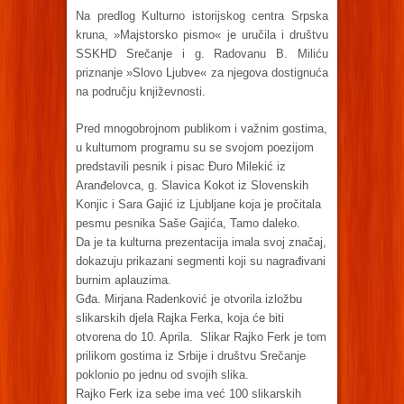
Na predlog Kulturno istorijskog centra Srpska
kruna, »Majstorsko pismo« je uručila i društvu
SSKHD Srečanje i g. Radovanu B. Miliću
priznanje »Slovo Ljubve« za njegova dostignuća
na području književnosti.
Pred mnogobrojnom publikom i važnim gostima,
u kulturnom programu su se svojom poezijom
predstavili pesnik i pisac Đuro Milekić iz
Aranđelovca, g. Slavica Kokot iz Slovenskih
Konjic i Sara Gajić iz Ljubljane koja je pročitala
pesmu pesnika Saše Gajića, Tamo daleko.
Da je ta kulturna prezentacija imala svoj značaj,
dokazuju prikazani segmenti koji su nagrađivani
burnim aplauzima.
Gđa. Mirjana Radenković je otvorila izložbu
slikarskih djela Rajka Ferka, koja će biti
otvorena do 10. Aprila. Slikar Rajko Ferk je tom
prilikom gostima iz Srbije i društvu Srečanje
poklonio po jednu od svojih slika.
Rajko Ferk iza sebe ima već 100 slikarskih