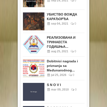
sep 29, 2021
0
УБИСТВО ВОЖДА
КАРАЂОРЂА
sep 04, 2021
0
РЕАЛИЗОВАНA И
ТРИНАЕСТА
ГОДИШЊА...
aug 25, 2021
0
Dobitnici nagrada i
priznanja sa
Međunarodnog...
jul 25, 2026
0
S N O V I
mar 09, 2010
0