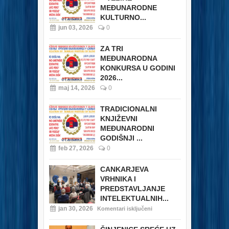
MEĐUNARODNE
KULTURNO...
jun 03, 2026
0
ZA TRI
MEĐUNARODNA
KONKURSA U GODINI
2026...
maj 14, 2026
0
TRADICIONALNI
KNJIŽEVNI
MEĐUNARODNI
GODIŠNJI ...
feb 27, 2026
0
CANKARJEVA
VRHNIKA I
PREDSTAVLJANJE
INTELEKTUALNIH...
jan 30, 2026
Komentari isključeni