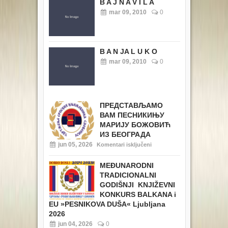
B A J N A V I L A
mar 09, 2010
0
B A N JA L U K O
mar 09, 2010
0
ПРЕДСТАВЉАМО
ВАМ ПЕСНИКИЊУ
МАРИЈУ БОЖОВИЋ
ИЗ БЕОГРАДА
jun 05, 2026
Komentari isključeni
MEĐUNARODNI
TRADICIONALNI
GODIŠNJI KNJIŽEVNI
KONKURS BALKANA i
EU
»PESNIKOVA DUŠA« Ljubljana
2026
jun 04, 2026
0