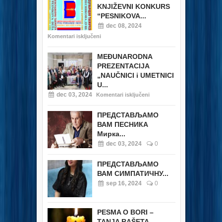
KNJIŽEVNI KONKURS
“PESNIKOVA...
dec 08, 2024
Komentari isključeni
MEĐUNARODNA
PREZENTACIJA
„NAUČNICI i UMETNICI
U...
dec 03, 2024
Komentari isključeni
ПРЕДСТАВЉАМО
ВАМ ПЕСНИКА
Мирка...
dec 03, 2024
0
ПРЕДСТАВЉАМО
ВАМ СИМПАТИЧНУ...
sep 16, 2024
0
PESMA O BORI –
TANJA RAŠETA