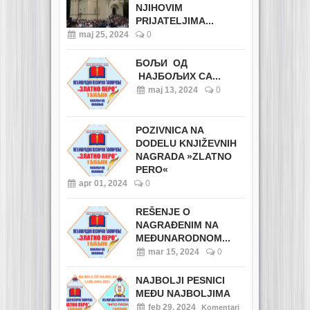
NJIHOVIM
PRIJATELJIMA...
maj 25, 2024
0
БОЉИ ОД
НАЈБОЉИХ СА...
maj 13, 2024
0
POZIVNICA NA
DODELU KNJIŽEVNIH
NAGRADA »ZLATNO
PERO«
apr 01, 2024
0
REŠENJE O
NAGRAĐENIM NA
MEĐUNARODNOM...
mar 15, 2024
0
NAJBOLJI PESNICI
MEĐU NAJBOLJIMA
feb 29, 2024
Komentari