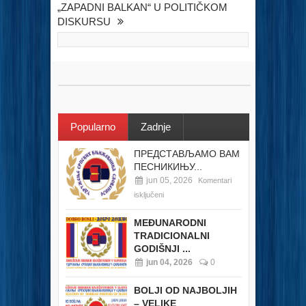
„ZAPADNI BALKAN“ U POLITIČKOM
DISKURSU
Popularno
Zadnje
ПРЕДСТАВЉАМО ВАМ
ПЕСНИКИЊУ...
jun 05, 2026
Komentari
isključeni
MEĐUNARODNI
TRADICIONALNI
GODIŠNJI ...
jun 04, 2026
0
BOLJI OD NAJBOLJIH
– VELIKE