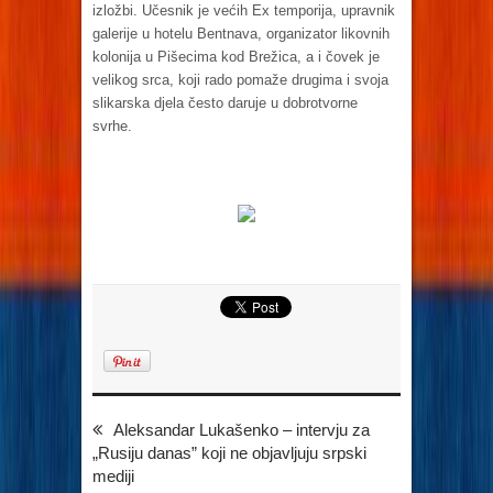
izložbi. Učesnik je većih Ex temporija, upravnik
galerije u hotelu Bentnava, organizator likovnih
kolonija u Pišecima kod Brežica, a i čovek je
velikog srca, koji rado pomaže drugima i svoja
slikarska djela često daruje u dobrotvorne
svrhe.
Aleksandar Lukašenko – intervju za
„Rusiju danas” koji ne objavljuju srpski
mediji