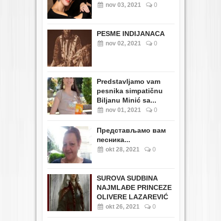
nov 03, 2021
0
PESME INDIJANACA
nov 02, 2021
0
Predstavljamo vam
pesnika simpatičnu
Biljanu Minić sa...
nov 01, 2021
0
Представљамо вам
песника...
okt 28, 2021
0
SUROVA SUDBINA
NAJMLAĐE PRINCEZE
OLIVERE LAZAREVIĆ
okt 26, 2021
0