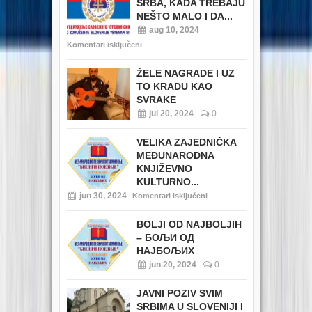
SRBA, KADA TREBAJU
NEŠTO MALO I DA...
aug 10, 2024
Komentari isključeni
ŽELE NAGRADE I UZ
TO KRADU KAO
SVRAKE
jul 20, 2024
0
VELIKA ZAJEDNIČKA
MEĐUNARODNA
KNJIŽEVNO
KULTURNO...
jun 30, 2024
Komentari isključeni
BOLJI OD NAJBOLJIH
– БОЉИ ОД
НАЈБОЉИХ
jun 20, 2024
0
JAVNI POZIV SVIM
SRBIMA U SLOVENIJI I