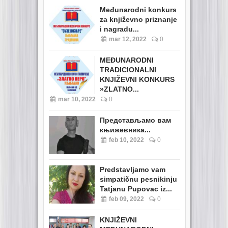
Međunarodni konkurs
za književno priznanje
i nagradu...
mar 12, 2022
0
MEĐUNARODNI
TRADICIONALNI
KNJIŽEVNI KONKURS
»ZLATNO...
mar 10, 2022
0
Представљамо вам
књижевника...
feb 10, 2022
0
Predstavljamo vam
simpatičnu pesnikinju
Tatjanu Pupovac iz...
feb 09, 2022
0
KNJIŽEVNI