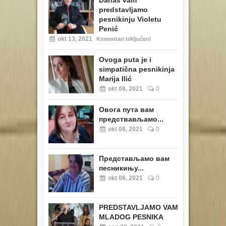
Danas vam
predstavljamo
pesnikinju Violetu
Penić
okt 13, 2021
Komentari isključeni
Ovoga puta je i
simpatična pesnikinja
Marija Ilić
okt 08, 2021
0
Овога пута вам
предствављамо...
okt 08, 2021
0
Представљамо вам
песникињу...
okt 06, 2021
0
PREDSTAVLJAMO VAM
MLADOG PESNIKA