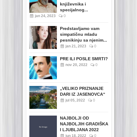
književnika i
specijalnog...
jan 24, 2023
0
Predstavljamo vam
simpatičnu mladu
pesnikinju sa njenim...
jan 21, 2023
0
PRE ILI POSLE SMRTI?
nov 20, 2022
0
„VELIKO PRIZNANJE
DARI IZ JASENOVCA“
jul 05, 2022
0
NAJBOLJI OD
NAJBOLJIH GRADIŠKA
I LJUBLJANA 2022
jun 18, 2022
0