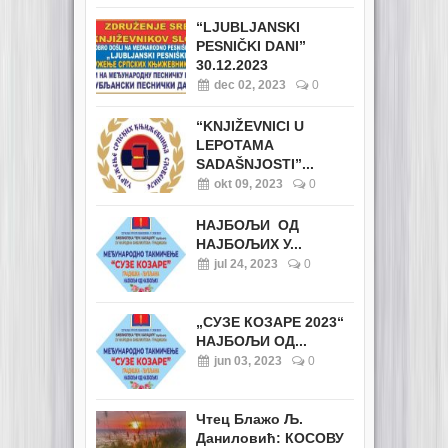
“LJUBLJANSKI
PESNIČKI DANI”
30.12.2023
dec 02, 2023
0
“KNJIŽEVNICI U
LEPOTAMA
SADAŠNJOSTI”...
okt 09, 2023
0
НАЈБОЉИ ОД
НАЈБОЉИХ У...
jul 24, 2023
0
„СУЗЕ КОЗАРЕ 2023“
НАЈБОЉИ ОД...
jun 03, 2023
0
Чтец Блажо Љ.
Даниловић: КОСОВУ