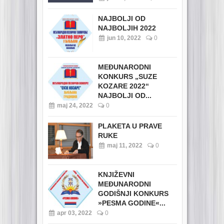
NAJBOLJI OD
NAJBOLJIH 2022
jun 10, 2022
0
MEĐUNARODNI
KONKURS „SUZE
KOZARE 2022“
NAJBOLJI OD...
maj 24, 2022
0
PLAKETA U PRAVE
RUKE
maj 11, 2022
0
KNJIŽEVNI
MEĐUNARODNI
GODIŠNJI KONKURS
»PESMA GODINE«...
apr 03, 2022
0