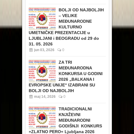
BOLJI OD NAJBOLJIH
– VELIKE
MEĐUNARODNE
KULTURNO
UMETNIČKE PREZENTACIJE u
LJUBLJANI i BEOGRADU od 29 do
31. 05. 2026
jun 03, 2026
0
ZA TRI
MEĐUNARODNA
KONKURSA U GODINI
2026 „BALKANA I
EVROPSKE UNIJE“ IZABRANI SU
BOLJI OD NAJBOLJIH
maj 14, 2026
0
TRADICIONALNI
KNJIŽEVNI
MEĐUNARODNI
GODIŠNJI KONKURS
»ZLATNO PERO« Ljubljana 2026