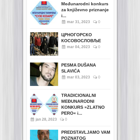
Međunarodni konkurs
za književno priznanje
i...
mar 31, 2023
0
ЦРНОГОРСКО
КОСОВОСЛОВЉЕ
mar 04, 2023
0
PESMA DUŠANA
SLAVIĆA
mar 03, 2023
0
TRADICIONALNI
MEĐUNARODNI
KONKURS »ZLATNO
PERO« i...
jan 28, 2023
0
PREDSTAVLJAMO VAM
POZNATOG