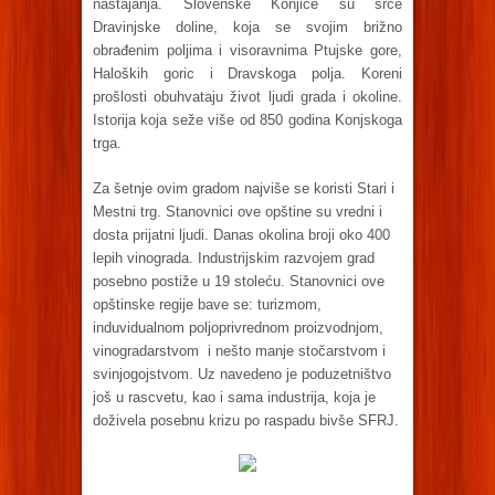
nastajanja. Slovenske Konjice su srce
Dravinjske doline, koja se svojim brižno
obrađenim poljima i visoravnima Ptujske gore,
Haloških goric i Dravskoga polja. Koreni
prošlosti obuhvataju život ljudi grada i okoline.
Istorija koja seže više od 850 godina Konjskoga
trga.
Za šetnje ovim gradom najviše se koristi Stari i
Mestni trg. Stanovnici ove opštine su vredni i
dosta prijatni ljudi. Danas okolina broji oko 400
lepih vinograda. Industrijskim razvojem grad
posebno postiže u 19 stoleću. Stanovnici ove
opštinske regije bave se: turizmom,
induvidualnom poljoprivrednom proizvodnjom,
vinogradarstvom i nešto manje stočarstvom i
svinjogojstvom. Uz navedeno je poduzetništvo
još u rascvetu, kao i sama industrija, koja je
doživela posebnu krizu po raspadu bivše SFRJ.