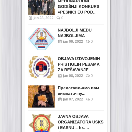
MEĐUNARODNI
GODIŠNJI KONKURS
»PESNICI EU POD...
jan 28, 2022
0
NAJBOLJI MEĐU
NAJBOLJIMA
jan 09, 2022
0
OBJAVA IZDVOJENIH
PRISTIGLIH PESAMA
ZA REŠAVANJE ...
jan 08, 2022
0
Представљамо вам
симпатичну...
jan 07, 2022
0
JAVNA OBJAVA
ORGANIZATORA USKS
i EASNU – br.:...