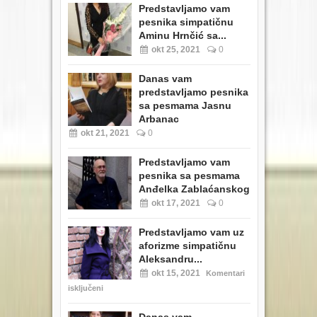
Predstavljamo vam
pesnika simpatičnu
Aminu Hrnčić sa...
okt 25, 2021
0
Danas vam
predstavljamo pesnika
sa pesmama Jasnu
Arbanac
okt 21, 2021
0
Predstavljamo vam
pesnika sa pesmama
Anđelka Zablaćanskog
okt 17, 2021
0
Predstavljamo vam uz
aforizme simpatičnu
Aleksandru...
okt 15, 2021
Komentari
isključeni