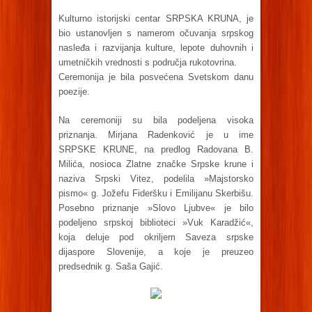
Kulturno istorijski centar SRPSKA KRUNA, je
bio ustanovljen s namerom očuvanja srpskog
nasleđa i razvijanja kulture, lepote duhovnih i
umetničkih vrednosti s područja rukotovrina.
Ceremonija je bila posvećena Svetskom danu
poezije.
Na ceremoniji su bila podeljena visoka
priznanja. Mirjana Radenković je u ime
SRPSKE KRUNE, na predlog Radovana B.
Milića, nosioca Zlatne značke Srpske krune i
naziva Srpski Vitez, podelila »Majstorsko
pismo« g. Jožefu Fideršku i Emilijanu Skerbišu.
Posebno priznanje »Slovo Ljubve« je bilo
podeljeno srpskoj biblioteci »Vuk Karadžić«,
koja deluje pod okriljem Saveza srpske
dijaspore Slovenije, a koje je preuzeo
predsednik g. Saša Gajić.