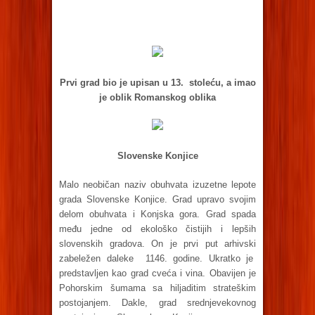
Prvi grad bio je upisan u 13. stoleću, a imao
je oblik Romanskog oblika
Slovenske Konjice
Malo neobičan naziv obuhvata izuzetne lepote
grada Slovenske Konjice. Grad upravo svojim
delom obuhvata i Konjska gora. Grad spada
među jedne od ekološko čistijih i lepših
slovenskih gradova. On je prvi put arhivski
zabeležen daleke 1146. godine. Ukratko je
predstavljen kao grad cveća i vina. Obavijen je
Pohorskim šumama sa hiljaditim strateškim
postojanjem. Dakle, grad srednjevekovnog