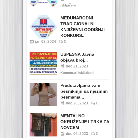
isključeni
MEĐUNARODNI
TRADICIONALNI
KNJIŽEVNI GODIŠNJI
KONKURS...
jan 02, 2024
0
USPEŠNA Javna
objava broj...
dec 21, 2023
Komentari isključeni
Predstavljamo vam
pesnikinju sa njezinim
pesmama...
dec 20, 2023
0
MENTALNO
OKRUŽENJE I TRKA ZA
NOVCEM
dec 06, 2023
0