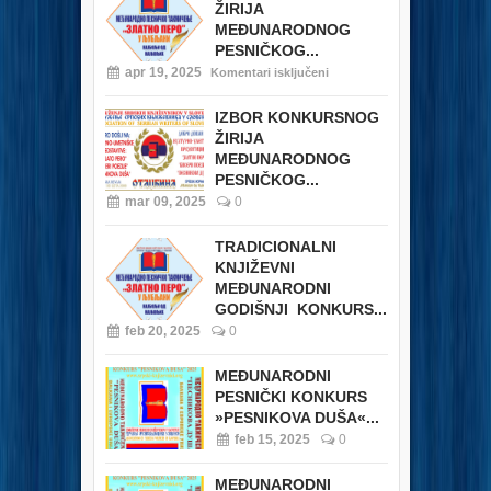
ŽIRIJA
MEĐUNARODNOG
PESNIČKOG...
apr 19, 2025
Komentari isključeni
IZBOR KONKURSNOG
ŽIRIJA
MEĐUNARODNOG
PESNIČKOG...
mar 09, 2025
0
TRADICIONALNI
KNJIŽEVNI
MEĐUNARODNI
GODIŠNJI KONKURS...
feb 20, 2025
0
MEĐUNARODNI
PESNIČKI KONKURS
»PESNIKOVA DUŠA«...
feb 15, 2025
0
MEĐUNARODNI