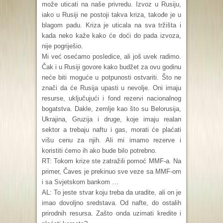
može uticati na naše privredu. Izvoz u Rusiju,
iako u Rusiji ne postoji takva kriza, takođe je u
blagom padu. Kriza je uticala na sva tržišta i
kada neko kaže kako će doći do pada izvoza,
nije pogriješio.
Mi već osećamo posledice, ali još uvek radimo.
Čak i u Rusiji govore kako budžet za ovu godinu
neće biti moguće u potpunosti ostvariti. Što ne
znači da će Rusija upasti u nevolje. Oni imaju
resurse, uključujući i fond rezervi nacionalnog
bogatstva. Dakle, zemlje kao što su Belorusija,
Ukrajina, Gruzija i druge, koje imaju realan
sektor a trebaju naftu i gas, morati će plaćati
višu cenu za njih. Ali mi imamo rezerve i
koristiti ćemo ih ako bude bilo potrebno.
RT: Tokom krize ste zatražili pomoć MMF-a. Na
primer, Čaves je prekinuo sve veze sa MMF-om
i sa Svjetskom bankom …
AL: To jeste stvar koju treba da uradite, ali on je
imao dovoljno sredstava. Od nafte, do ostalih
prirodnih resursa. Zašto onda uzimati kredite i