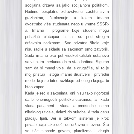
socijalna država sa jako socijalnom politikom.
Nudimo besplatnu zdravstvenu zaštitu svim
građanima, školovanje u kojem imamo
dvostruko više studenata nego u vreme SSSR-
a. Imamo i programe koje student mogu
pohađati plaćajući ih, ali su pod strogim
državnim nadzorom. Sve privatne škole koje
nisu radile u skladu sa zakonom smo zatvorili.
Sada imamo oko pet visokoškolskih ustanova
sa visokim međunarodnim standardima. Siguran
sam da bi mnogi voleli da je drugačije, ali to je
moj pristup i stoga imamo društveni i privredni
model koji se bitno razlikuje od onoga kojega bi
hteo zapad.
Kada je reč o zakonima, oni nisu tako rigorozni
da bi onemogućili političku utakmicu, ali kada
vlada parlament i vlada, a predsednik nema
nikakvog uticaja, dolazi do sukoba. A tada cenu
plaćaju ljudi. Jer u takvom sistemu je kroz
privatizaciju lako doći do državne imovine. Što
se tiče slobode govora, pluralizma i drugih