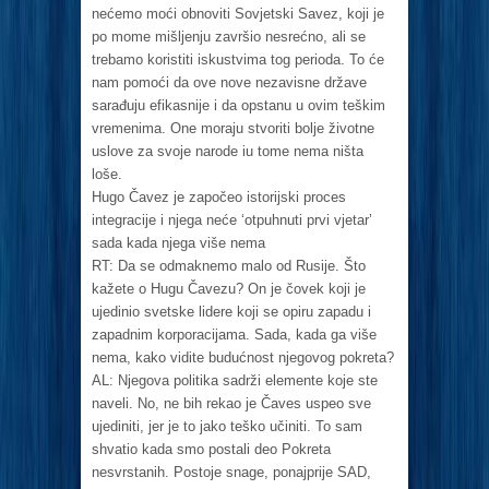
nećemo moći obnoviti Sovjetski Savez, koji je
po mome mišljenju završio nesrećno, ali se
trebamo koristiti iskustvima tog perioda. To će
nam pomoći da ove nove nezavisne države
sarađuju efikasnije i da opstanu u ovim teškim
vremenima. One moraju stvoriti bolje životne
uslove za svoje narode iu tome nema ništa
loše.
Hugo Čavez je započeo istorijski proces
integracije i njega neće ‘otpuhnuti prvi vjetar’
sada kada njega više nema
RT: Da se odmaknemo malo od Rusije. Što
kažete o Hugu Čavezu? On je čovek koji je
ujedinio svetske lidere koji se opiru zapadu i
zapadnim korporacijama. Sada, kada ga više
nema, kako vidite budućnost njegovog pokreta?
AL: Njegova politika sadrži elemente koje ste
naveli. No, ne bih rekao je Čaves uspeo sve
ujediniti, jer je to jako teško učiniti. To sam
shvatio kada smo postali deo Pokreta
nesvrstanih. Postoje snage, ponajprije SAD,