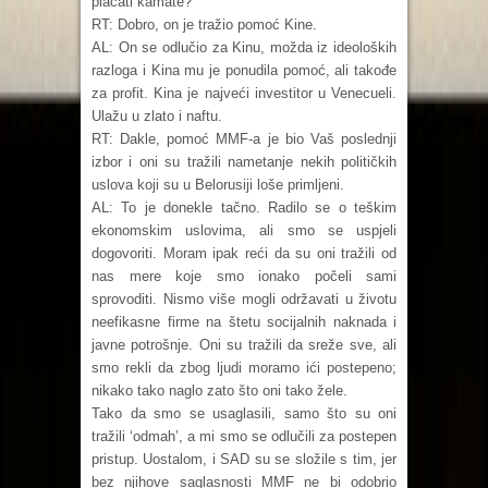
plaćati kamate?
RT: Dobro, on je tražio pomoć Kine.
AL: On se odlučio za Kinu, možda iz ideoloških
razloga i Kina mu je ponudila pomoć, ali takođe
za profit. Kina je najveći investitor u Venecueli.
Ulažu u zlato i naftu.
RT: Dakle, pomoć MMF-a je bio Vaš poslednji
izbor i oni su tražili nametanje nekih političkih
uslova koji su u Belorusiji loše primljeni.
AL: To je donekle tačno. Radilo se o teškim
ekonomskim uslovima, ali smo se uspjeli
dogovoriti. Moram ipak reći da su oni tražili od
nas mere koje smo ionako počeli sami
sprovoditi. Nismo više mogli održavati u životu
neefikasne firme na štetu socijalnih naknada i
javne potrošnje. Oni su tražili da sreže sve, ali
smo rekli da zbog ljudi moramo ići postepeno;
nikako tako naglo zato što oni tako žele.
Tako da smo se usaglasili, samo što su oni
tražili ‘odmah’, a mi smo se odlučili za postepen
pristup. Uostalom, i SAD su se složile s tim, jer
bez njihove saglasnosti MMF ne bi odobrio