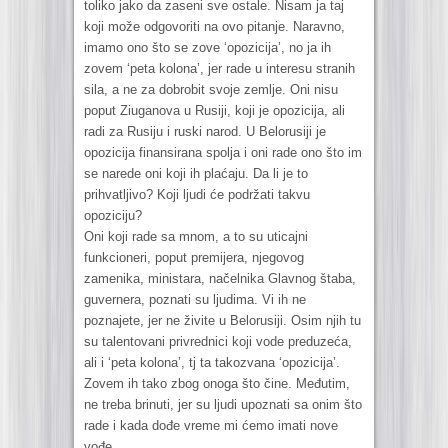
toliko jako da zaseni sve ostale. Nisam ja taj
koji može odgovoriti na ovo pitanje. Naravno,
imamo ono što se zove ‘opozicija’, no ja ih
zovem ‘peta kolona’, jer rade u interesu stranih
sila, a ne za dobrobit svoje zemlje. Oni nisu
poput Ziuganova u Rusiji, koji je opozicija, ali
radi za Rusiju i ruski narod. U Belorusiji je
opozicija finansirana spolja i oni rade ono što im
se narede oni koji ih plaćaju. Da li je to
prihvatljivo? Koji ljudi će podržati takvu
opoziciju?
Oni koji rade sa mnom, a to su uticajni
funkcioneri, poput premijera, njegovog
zamenika, ministara, načelnika Glavnog štaba,
guvernera, poznati su ljudima. Vi ih ne
poznajete, jer ne živite u Belorusiji. Osim njih tu
su talentovani privrednici koji vode preduzeća,
ali i ‘peta kolona’, tj ta takozvana ‘opozicija’.
Zovem ih tako zbog onoga što čine. Međutim,
ne treba brinuti, jer su ljudi upoznati sa onim što
rade i kada dođe vreme mi ćemo imati nove
vođe.