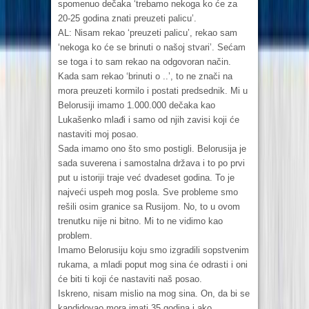
spomenuo dečaka ‘trebamo nekoga ko će za
20-25 godina znati preuzeti palicu’.
AL: Nisam rekao ‘preuzeti palicu’, rekao sam
‘nekoga ko će se brinuti o našoj stvari’. Sećam
se toga i to sam rekao na odgovoran način.
Kada sam rekao ‘brinuti o ..’, to ne znači na
mora preuzeti kormilo i postati predsednik. Mi u
Belorusiji imamo 1.000.000 dečaka kao
Lukašenko mlađi i samo od njih zavisi koji će
nastaviti moj posao.
Sada imamo ono što smo postigli. Belorusija je
sada suverena i samostalna država i to po prvi
put u istoriji traje već dvadeset godina. To je
najveći uspeh mog posla. Sve probleme smo
rešili osim granice sa Rusijom. No, to u ovom
trenutku nije ni bitno. Mi to ne vidimo kao
problem.
Imamo Belorusiju koju smo izgradili sopstvenim
rukama, a mladi poput mog sina će odrasti i oni
će biti ti koji će nastaviti naš posao.
Iskreno, nisam mislio na mog sina. On, da bi se
kandidovao mora imati 35 godina i ako