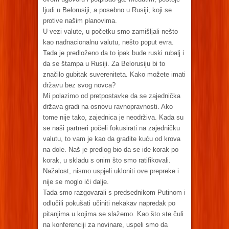
ljudi u Belorusiji, a posebno u Rusiji, koji se
protive našim planovima.
U vezi valute, u početku smo zamišljali nešto
kao nadnacionalnu valutu, nešto poput evra.
Tada je predloženo da to ipak bude ruski rubalj i
da se štampa u Rusiji. Za Belorusiju bi to
značilo gubitak suvereniteta. Kako možete imati
državu bez svog novca?
Mi polazimo od pretpostavke da se zajednička
država gradi na osnovu ravnopravnosti. Ako
tome nije tako, zajednica je neodrživa. Kada su
se naši partneri počeli fokusirati na zajedničku
valutu, to vam je kao da gradite kuću od krova
na dole. Naš je predlog bio da se ide korak po
korak, u skladu s onim što smo ratifikovali.
Nažalost, nismo uspjeli ukloniti ove prepreke i
nije se moglo ići dalje.
Tada smo razgovarali s predsednikom Putinom i
odlučili pokušati učiniti nekakav napredak po
pitanjima u kojima se slažemo. Kao što ste čuli
na konferenciji za novinare, uspeli smo da