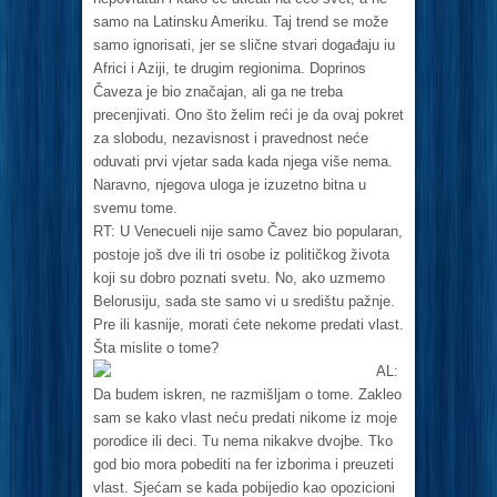
samo na Latinsku Ameriku. Taj trend se može
samo ignorisati, jer se slične stvari događaju iu
Africi i Aziji, te drugim regionima. Doprinos
Čaveza je bio značajan, ali ga ne treba
precenjivati. Ono što želim reći je da ovaj pokret
za slobodu, nezavisnost i pravednost neće
oduvati prvi vjetar sada kada njega više nema.
Naravno, njegova uloga je izuzetno bitna u
svemu tome.
RT: U Venecueli nije samo Čavez bio popularan,
postoje još dve ili tri osobe iz političkog života
koji su dobro poznati svetu. No, ako uzmemo
Belorusiju, sada ste samo vi u središtu pažnje.
Pre ili kasnije, morati ćete nekome predati vlast.
Šta mislite o tome?
AL:
Da budem iskren, ne razmišljam o tome. Zakleo
sam se kako vlast neću predati nikome iz moje
porodice ili deci. Tu nema nikakve dvojbe. Tko
god bio mora pobediti na fer izborima i preuzeti
vlast. Sjećam se kada pobijedio kao opozicioni