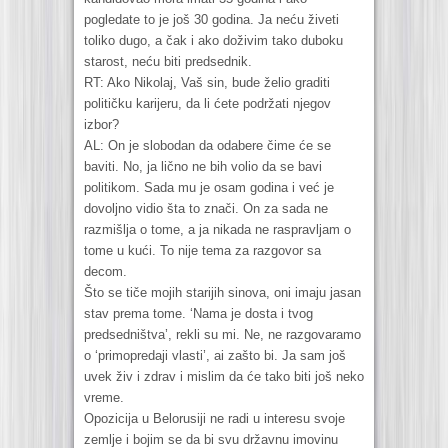
pogledate to je još 30 godina. Ja neću živeti
toliko dugo, a čak i ako doživim tako duboku
starost, neću biti predsednik.
RT: Ako Nikolaj, Vaš sin, bude želio graditi
političku karijeru, da li ćete podržati njegov
izbor?
AL: On je slobodan da odabere čime će se
baviti. No, ja lično ne bih volio da se bavi
politikom. Sada mu je osam godina i već je
dovoljno vidio šta to znači. On za sada ne
razmišlja o tome, a ja nikada ne raspravljam o
tome u kući. To nije tema za razgovor sa
decom.
Što se tiče mojih starijih sinova, oni imaju jasan
stav prema tome. ‘Nama je dosta i tvog
predsedništva’, rekli su mi. Ne, ne razgovaramo
o ‘primopredaji vlasti’, ai zašto bi. Ja sam još
uvek živ i zdrav i mislim da će tako biti još neko
vreme.
Opozicija u Belorusiji ne radi u interesu svoje
zemlje i bojim se da bi svu državnu imovinu