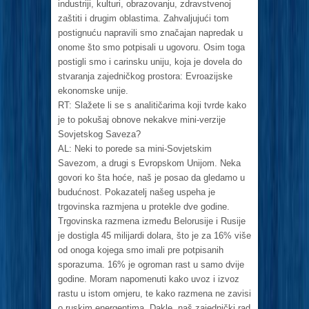
industriji, kulturi, obrazovanju, zdravstvenoj
zaštiti i drugim oblastima. Zahvaljujući tom
postignuću napravili smo značajan napredak u
onome što smo potpisali u ugovoru. Osim toga
postigli smo i carinsku uniju, koja je dovela do
stvaranja zajedničkog prostora: Evroazijske
ekonomske unije.
RT: Slažete li se s analitičarima koji tvrde kako
je to pokušaj obnove nekakve mini-verzije
Sovjetskog Saveza?
AL: Neki to porede sa mini-Sovjetskim
Savezom, a drugi s Evropskom Unijom. Neka
govori ko šta hoće, naš je posao da gledamo u
budućnost. Pokazatelj našeg uspeha je
trgovinska razmjena u protekle dve godine.
Trgovinska razmena između Belorusije i Rusije
je dostigla 45 milijardi dolara, što je za 16% više
od onoga kojega smo imali pre potpisanih
sporazuma. 16% je ogroman rast u samo dvije
godine. Moram napomenuti kako uvoz i izvoz
rastu u istom omjeru, te kako razmena ne zavisi
o ruskim energentima. Dakle, naš zajednički rad