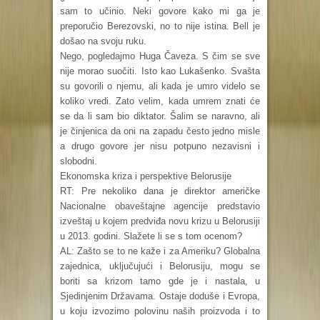
sam to učinio. Neki govore kako mi ga je
preporučio Berezovski, no to nije istina. Bell je
došao na svoju ruku.
Nego, pogledajmo Huga Čaveza. S čim se sve
nije morao suočiti. Isto kao Lukašenko. Svašta
su govorili o njemu, ali kada je umro videlo se
koliko vredi. Zato velim, kada umrem znati će
se da li sam bio diktator. Šalim se naravno, ali
je činjenica da oni na zapadu često jedno misle
a drugo govore jer nisu potpuno nezavisni i
slobodni.
Ekonomska kriza i perspektive Belorusije
RT: Pre nekoliko dana je direktor američke
Nacionalne obaveštajne agencije predstavio
izveštaj u kojem predviđa novu krizu u Belorusiji
u 2013. godini. Slažete li se s tom ocenom?
AL: Zašto se to ne kaže i za Ameriku? Globalna
zajednica, uključujući i Belorusiju, mogu se
boriti sa krizom tamo gde je i nastala, u
Sjedinjenim Državama. Ostaje doduše i Evropa,
u koju izvozimo polovinu naših proizvoda i to