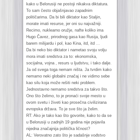
kako u Belorusiji ne postoji nikakva diktatura.
To sam često objašnjavao zapadnim
političarima. Da bi bili diktator kao Staljin,
morate imati resurse, jer oni su najvažniji.
Recimo, nuklearno oružje, nafte koliko ima
Hugo Čavez, prirodnog gasa kao Rusija, ljudi
barem milijardu i pol, kao Kina, itd, itd …
Da bi neko bio diktator i nametao svoju volju
mora imati sredstva za to: ekonomska,
socijalna, vojna , resurs u ljudstvu, i tako dalje.
Ja od svega toga nemam ništa. Ja tvrdim kako
nemamo neki globalni značaj i ne vidimo sebe
kao silu koja može rešiti neki problem.
Jednostavno nemamo sredstva za takvo što.
Ono što želimo, to je pronaći svoje mesto u
ovom svetu i živeti kao prosečna civilizirana
evropska država. To je sve što ja želim.
RT: Ako je tako kao što govorite, kako to da se
u Belorusiji u zadnjih 19 godina nije pojavila
nijedna značajnija politička ličnost?
AL: Verovatno zato što je sadašnje vođstvo