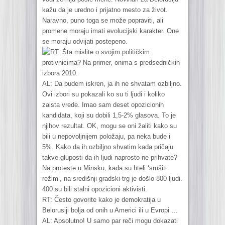
kažu da je uredno i prijatno mesto za život.
Naravno, puno toga se može popraviti, ali
promene moraju imati evolucijski karakter. One
se moraju odvijati postepeno.
RT: Šta mislite o svojim političkim
protivnicima? Na primer, onima s predsedničkih
izbora 2010.
AL: Da budem iskren, ja ih ne shvatam ozbiljno.
Ovi izbori su pokazali ko su ti ljudi i koliko
zaista vrede. Imao sam deset opozicionih
kandidata, koji su dobili 1,5-2% glasova. To je
njihov rezultat. OK, mogu se oni žaliti kako su
bili u nepovoljnijem položaju, pa neka bude i
5%. Kako da ih ozbiljno shvatim kada pričaju
takve gluposti da ih ljudi naprosto ne prihvate?
Na proteste u Minsku, kada su hteli ‘srušiti
režim’, na središnji gradski trg je došlo 800 ljudi.
400 su bili stalni opozicioni aktivisti.
RT: Često govorite kako je demokratija u
Belorusiji bolja od onih u Americi ili u Evropi …
AL: Apsolutno! U samo par reči mogu dokazati