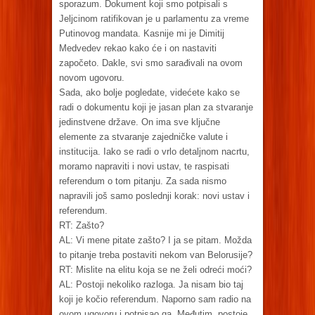
sporazum. Dokument koji smo potpisali s
Jeljcinom ratifikovan je u parlamentu za vreme
Putinovog mandata. Kasnije mi je Dimitij
Medvedev rekao kako će i on nastaviti
započeto. Dakle, svi smo sarađivali na ovom
novom ugovoru.
Sada, ako bolje pogledate, videćete kako se
radi o dokumentu koji je jasan plan za stvaranje
jedinstvene države. On ima sve ključne
elemente za stvaranje zajedničke valute i
institucija. Iako se radi o vrlo detaljnom nacrtu,
moramo napraviti i novi ustav, te raspisati
referendum o tom pitanju. Za sada nismo
napravili još samo poslednji korak: novi ustav i
referendum.
RT: Zašto?
AL: Vi mene pitate zašto? I ja se pitam. Možda
to pitanje treba postaviti nekom van Belorusije?
RT: Mislite na elitu koja se ne želi odreći moći?
AL: Postoji nekoliko razloga. Ja nisam bio taj
koji je kočio referendum. Naporno sam radio na
ovom ugovoru i potpisao ga. Međutim, postoje