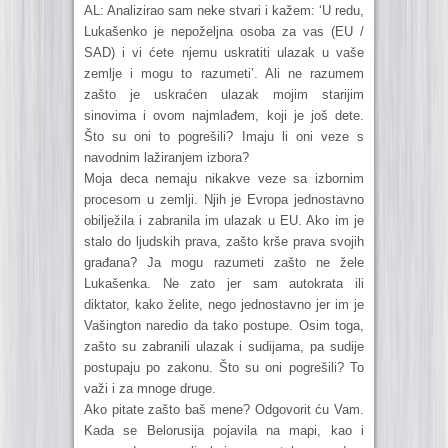
AL: Analizirao sam neke stvari i kažem: ‘U redu,
Lukašenko je nepoželjna osoba za vas (EU /
SAD) i vi ćete njemu uskratiti ulazak u vaše
zemlje i mogu to razumeti’. Ali ne razumem
zašto je uskraćen ulazak mojim starijim
sinovima i ovom najmlađem, koji je još dete.
Što su oni to pogrešili? Imaju li oni veze s
navodnim lažiranjem izbora?
Moja deca nemaju nikakve veze sa izbornim
procesom u zemlji. Njih je Evropa jednostavno
obilježila i zabranila im ulazak u EU. Ako im je
stalo do ljudskih prava, zašto krše prava svojih
građana? Ja mogu razumeti zašto ne žele
Lukašenka. Ne zato jer sam autokrata ili
diktator, kako želite, nego jednostavno jer im je
Vašington naredio da tako postupe. Osim toga,
zašto su zabranili ulazak i sudijama, pa sudije
postupaju po zakonu. Što su oni pogrešili? To
važi i za mnoge druge.
Ako pitate zašto baš mene? Odgovorit ću Vam.
Kada se Belorusija pojavila na mapi, kao i