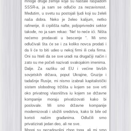
mnoge druge zemlje koje su nastale raspadom
SSSR-a, ja sam se odlučio za nezavisnost.
Međutim, u svetu su postojali ljudi koji su želeli
naša dobra. Neko je želeo kalijum, netko
rafinerije, ili crpilišta nafte, poljoprivredni sektor
takođe, no ja sam rekao: ‘Ne! to neće ići. Ništa
nećemo prodavati u bescenje “. Mi smo
odlučivali šta će se i za koliko novca prodati i
da li će to biti udeo u nekoj firmi ili cela firma.
Oni su hteli da se sve uradi na drugačiji način i
zato su me počeli nazivati svakojakim imenima.
Dalje. Za razliku od EU i većine bivših
sovjetskih država, poput Ukrajine, Gruzije i
tadašnje Rusije, mi nismo izabrali kapitalistički
sistem slobodnog tržišta u kojem se sve vrti
oko privatnog vlasništva iu kojem se državne
kompanije moraju privatizovati kako bi
poslovale. Mi smo državne kompanije
modernizovali i uložili sredstva, kako bi bile od
koristi našim građanima. Odlučili smo
privatizirati jedan deo, ali ne sve.
Mnogi su nezadovoljni zbog toga, ali mi smo