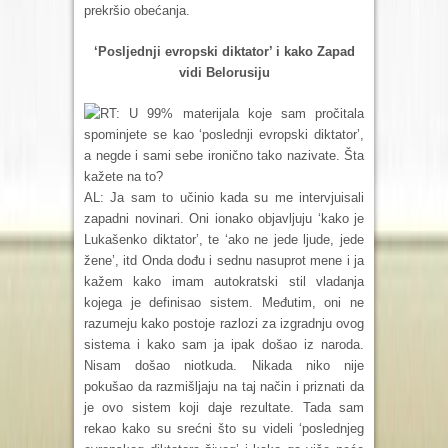
prekršio obećanja.
‘Posljednji evropski diktator’ i kako Zapad
vidi Belorusiju
RT: U 99% materijala koje sam pročitala
spominjete se kao ‘poslednji evropski diktator’,
a negde i sami sebe ironično tako nazivate. Šta
kažete na to?
AL: Ja sam to učinio kada su me intervjuisali
zapadni novinari. Oni ionako objavljuju ‘kako je
Lukašenko diktator’, te ‘ako ne jede ljude, jede
žene’, itd Onda dođu i sednu nasuprot mene i ja
kažem kako imam autokratski stil vladanja
kojega je definisao sistem. Međutim, oni ne
razumeju kako postoje razlozi za izgradnju ovog
sistema i kako sam ja ipak došao iz naroda.
Nisam došao niotkuda. Nikada niko nije
pokušao da razmišljaju na taj način i priznati da
je ovo sistem koji daje rezultate. Tada sam
rekao kako su srećni što su videli ‘poslednjeg