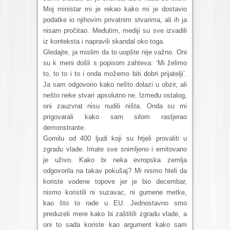
Moj ministar mi je rekao kako mi je dostavio
podatke io njihovim privatnim stvarima, ali ih ja
nisam pročitao. Međutim, mediji su sve izvadili
iz konteksta i napravili skandal oko toga.
Gledajte, ja mislim da to uopšte nije važno. Oni
su k meni došli s popisom zahteva: ‘Mi želimo
to, to to i to i onda možemo biti dobri prijatelji’.
Ja sam odgovorio kako nešto dolazi u obzir, ali
nešto neke stvari apsolutno ne. Između ostalog,
oni zauzvrat nisu nudili ništa. Onda su mi
prigovarali kako sam silom rastjerao
demonstrante.
Gomilu od 400 ljudi koji su htjeli provaliti u
zgradu vlade. Imate sve snimljeno i emitovano
je uživo. Kako bi neka evropska zemlja
odgovorila na takav pokušaj? Mi nismo hteli da
koriste vodene topove jer je bio decembar,
nismo koristili ni suzavac, ni gumene metke,
kao što to rade u EU. Jednostavno smo
preduzeli mere kako bi zaštitili zgradu vlade, a
oni to sada koriste kao argument kako sam