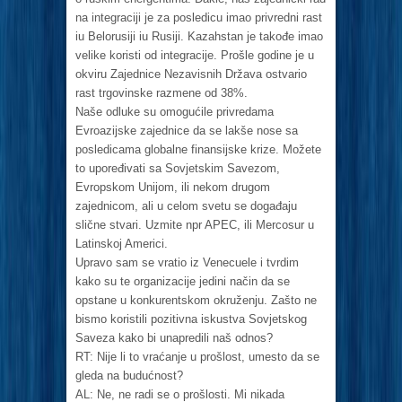
na integraciji je za posledicu imao privredni rast
iu Belorusiji iu Rusiji. Kazahstan je takođe imao
velike koristi od integracije. Prošle godine je u
okviru Zajednice Nezavisnih Država ostvario
rast trgovinske razmene od 38%.
Naše odluke su omogućile privredama
Evroazijske zajednice da se lakše nose sa
posledicama globalne finansijske krize. Možete
to upoređivati sa Sovjetskim Savezom,
Evropskom Unijom, ili nekom drugom
zajednicom, ali u celom svetu se događaju
slične stvari. Uzmite npr APEC, ili Mercosur u
Latinskoj Americi.
Upravo sam se vratio iz Venecuele i tvrdim
kako su te organizacije jedini način da se
opstane u konkurentskom okruženju. Zašto ne
bismo koristili pozitivna iskustva Sovjetskog
Saveza kako bi unapredili naš odnos?
RT: Nije li to vraćanje u prošlost, umesto da se
gleda na budućnost?
AL: Ne, ne radi se o prošlosti. Mi nikada