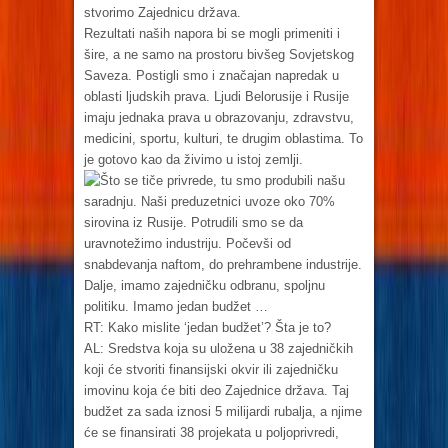
stvorimo Zajednicu država.
Rezultati naših napora bi se mogli primeniti i
šire, a ne samo na prostoru bivšeg Sovjetskog
Saveza. Postigli smo i značajan napredak u
oblasti ljudskih prava. Ljudi Belorusije i Rusije
imaju jednaka prava u obrazovanju, zdravstvu,
medicini, sportu, kulturi, te drugim oblastima. To
je gotovo kao da živimo u istoj zemlji.
Što se tiče privrede, tu smo produbili našu
saradnju. Naši preduzetnici uvoze oko 70%
sirovina iz Rusije. Potrudili smo se da
uravnotežimo industriju. Počevši od
snabdevanja naftom, do prehrambene industrije.
Dalje, imamo zajedničku odbranu, spoljnu
politiku. Imamo jedan budžet …
RT: Kako mislite ‘jedan budžet’? Šta je to?
AL: Sredstva koja su uložena u 38 zajedničkih
koji će stvoriti finansijski okvir ili zajedničku
imovinu koja će biti deo Zajednice država. Taj
budžet za sada iznosi 5 milijardi rubalja, a njime
će se finansirati 38 projekata u poljoprivredi,