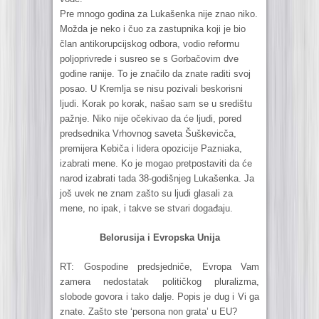
Pre mnogo godina za Lukašenka nije znao niko.
Možda je neko i čuo za zastupnika koji je bio
član antikorupcijskog odbora, vodio reformu
poljoprivrede i susreo se s Gorbačovim dve
godine ranije. To je značilo da znate raditi svoj
posao. U Kremlja se nisu pozivali beskorisni
ljudi. Korak po korak, našao sam se u središtu
pažnje. Niko nije očekivao da će ljudi, pored
predsednika Vrhovnog saveta Šuškevicča,
premijera Kebiča i lidera opozicije Pazniaka,
izabrati mene. Ko je mogao pretpostaviti da će
narod izabrati tada 38-godišnjeg Lukašenka. Ja
još uvek ne znam zašto su ljudi glasali za
mene, no ipak, i takve se stvari događaju.
Belorusija i Evropska Unija
RT: Gospodine predsjedniče, Evropa Vam
zamera nedostatak političkog pluralizma,
slobode govora i tako dalje. Popis je dug i Vi ga
znate. Zašto ste ‘persona non grata’ u EU?