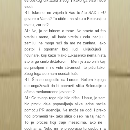
evropskog diktatora živog’ i kako ga više neće
videti.
RT: Iskreno, ne vrijeđa li Vas to što SAD i EU
govore o Vama? To utiče i na sliku o Belorusiji u
svetu, zar ne?
AL: Ne, ja ne brinem o tome. Ne smeta mi što
vređaju mene, ali kada vređaju celu naciju i
zemlju, ne mogu reći da me ne zanima. Iako
postoji i ogroman broj ljudi, uključujući i
novinare, koji kažu ‘kako Lukašenko nema ništa
što bi ga činilo diktatorom’. Meni je žao onih koji
su prisiljeni ili ne vide stvarnost, te pišu tako.
Zbog toga se znam osećati loše.
RT: Šta se dogodilo sa Lordom Bellom kojega
ste angažovali da bi popravili sliku Belorusije u
očima međunarodne javnosti?
AL: Od svega toga nije bilo ništa. Usput, ja sam
bio protiv ideje popravljanja slike jedne nacije
pomoću PR agencija. Ne može se doći i preko
noći promeniti tek tako sliku o sebi na taj način.
To je proces koji traje mesecima, ako ne i
godinama. Neko mi je preporučio tu osobu i ja