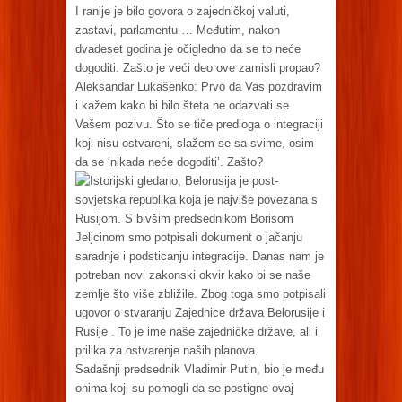
I ranije je bilo govora o zajedničkoj valuti,
zastavi, parlamentu … Međutim, nakon
dvadeset godina je očigledno da se to neće
dogoditi. Zašto je veći deo ove zamisli propao?
Aleksandar Lukašenko: Prvo da Vas pozdravim
i kažem kako bi bilo šteta ne odazvati se
Vašem pozivu. Što se tiče predloga o integraciji
koji nisu ostvareni, slažem se sa svime, osim
da se ‘nikada neće dogoditi’. Zašto?
Istorijski gledano, Belorusija je post-
sovjetska republika koja je najviše povezana s
Rusijom. S bivšim predsednikom Borisom
Jeljcinom smo potpisali dokument o jačanju
saradnje i podsticanju integracije. Danas nam je
potreban novi zakonski okvir kako bi se naše
zemlje što više zbližile. Zbog toga smo potpisali
ugovor o stvaranju Zajednice država Belorusije i
Rusije . To je ime naše zajedničke države, ali i
prilika za ostvarenje naših planova.
Sadašnji predsednik Vladimir Putin, bio je među
onima koji su pomogli da se postigne ovaj