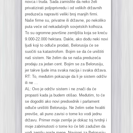
novca i truda. Sada zamislite da neko želi
privatizirati poljoprivredu i od velikih državnih
preduzeća napraviti veliki broj manjih firmi.
Naše firme su, privatne ili državne, po nekoliko
puta veće od nekadašnjih sovjetskih kolhoza.
To su ogromne površine zemljišta koja se kreću
9.000-22.000 hektara. Dakle, ako dođu neki novi
ljudi koji to odluče prodati, Belorusija će se
suočiti sa katastrofom. Bojim se da će uništiti
naš sistem. Ne želim da se naša preduzeća
prodaju za jedan cent. Bojim se za Belorusiju,
jer takve ljude ima svaka nacija i svaka država.
RT: To, međutim pokazuje da li je sistem održiv
ili ne …
AL: Ovo je održiv sistem i ne znači da će
propasti kada ja budem otišao. Međutim, to će
se dogoditi ako novi predsednik i parlament
odluče uništiti Belorusiju. Ne želim sebe hvaliti
previše, ali puno zavisi o tome ko vodi jednu
državu. Primer moje zemlje je dokaz toj tvrdnji i
moje zabrinutosti o tome ko će biti zadužen da
vodi zemlju posle mene. Novinari za Belorusiju