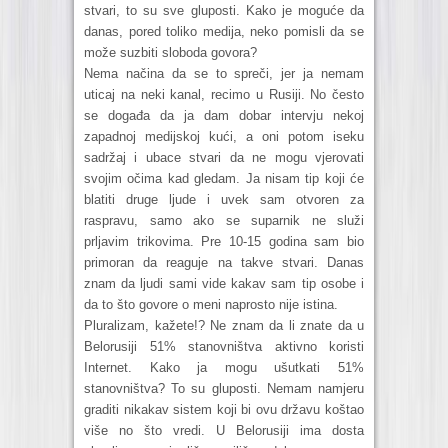
stvari, to su sve gluposti. Kako je moguće da
danas, pored toliko medija, neko pomisli da se
može suzbiti sloboda govora?
Nema načina da se to spreči, jer ja nemam
uticaj na neki kanal, recimo u Rusiji. No često
se događa da ja dam dobar intervju nekoj
zapadnoj medijskoj kući, a oni potom iseku
sadržaj i ubace stvari da ne mogu vjerovati
svojim očima kad gledam. Ja nisam tip koji će
blatiti druge ljude i uvek sam otvoren za
raspravu, samo ako se suparnik ne služi
prljavim trikovima. Pre 10-15 godina sam bio
primoran da reaguje na takve stvari. Danas
znam da ljudi sami vide kakav sam tip osobe i
da to što govore o meni naprosto nije istina.
Pluralizam, kažete!? Ne znam da li znate da u
Belorusiji 51% stanovništva aktivno koristi
Internet. Kako ja mogu ušutkati 51%
stanovništva? To su gluposti. Nemam namjeru
graditi nikakav sistem koji bi ovu državu koštao
više no što vredi. U Belorusiji ima dosta