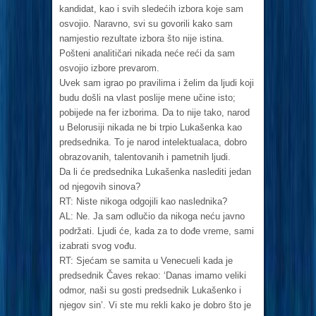
kandidat, kao i svih sledećih izbora koje sam
osvojio. Naravno, svi su govorili kako sam
namjestio rezultate izbora što nije istina.
Pošteni analitičari nikada neće reći da sam
osvojio izbore prevarom.
Uvek sam igrao po pravilima i želim da ljudi koji
budu došli na vlast poslije mene učine isto;
pobijede na fer izborima. Da to nije tako, narod
u Belorusiji nikada ne bi trpio Lukašenka kao
predsednika. To je narod intelektualaca, dobro
obrazovanih, talentovanih i pametnih ljudi.
Da li će predsednika Lukašenka naslediti jedan
od njegovih sinova?
RT: Niste nikoga odgojili kao naslednika?
AL: Ne. Ja sam odlučio da nikoga neću javno
podržati. Ljudi će, kada za to dođe vreme, sami
izabrati svog vođu.
RT: Sjećam se samita u Venecueli kada je
predsednik Čaves rekao: ‘Danas imamo veliki
odmor, naši su gosti predsednik Lukašenko i
njegov sin’. Vi ste mu rekli kako je dobro što je