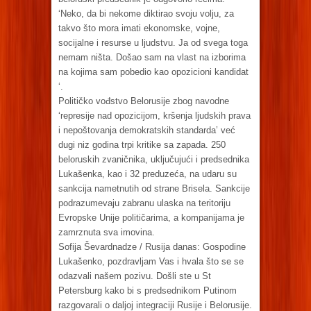
‘Neko, da bi nekome diktirao svoju volju, za
takvo što mora imati ekonomske, vojne,
socijalne i resurse u ljudstvu. Ja od svega toga
nemam ništa. Došao sam na vlast na izborima
na kojima sam pobedio kao opozicioni kandidat
‘.
Političko vođstvo Belorusije zbog navodne
‘represije nad opozicijom, kršenja ljudskih prava
i nepoštovanja demokratskih standarda’ već
dugi niz godina trpi kritike sa zapada. 250
beloruskih zvaničnika, uključujući i predsednika
Lukašenka, kao i 32 preduzeća, na udaru su
sankcija nametnutih od strane Brisela. Sankcije
podrazumevaju zabranu ulaska na teritoriju
Evropske Unije političarima, a kompanijama je
zamrznuta sva imovina.
Sofija Ševardnadze / Rusija danas: Gospodine
Lukašenko, pozdravljam Vas i hvala što se se
odazvali našem pozivu. Došli ste u St
Petersburg kako bi s predsednikom Putinom
razgovarali o daljoj integraciji Rusije i Belorusije.