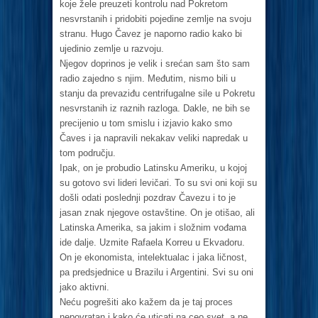
koje žele preuzeti kontrolu nad Pokretom
nesvrstanih i pridobiti pojedine zemlje na svoju
stranu. Hugo Čavez je naporno radio kako bi
ujedinio zemlje u razvoju.
Njegov doprinos je velik i srećan sam što sam
radio zajedno s njim. Međutim, nismo bili u
stanju da prevaziđu centrifugalne sile u Pokretu
nesvrstanih iz raznih razloga. Dakle, ne bih se
precijenio u tom smislu i izjavio kako smo
Čaves i ja napravili nekakav veliki napredak u
tom području.
Ipak, on je probudio Latinsku Ameriku, u kojoj
su gotovo svi lideri levičari. To su svi oni koji su
došli odati poslednji pozdrav Čavezu i to je
jasan znak njegove ostavštine. On je otišao, ali
Latinska Amerika, sa jakim i složnim vođama
ide dalje. Uzmite Rafaela Korreu u Ekvadoru.
On je ekonomista, intelektualac i jaka ličnost,
pa predsjednice u Brazilu i Argentini. Svi su oni
jako aktivni.
Neću pogrešiti ako kažem da je taj proces
nepovratan i kako će uticati na ceo svet, a ne