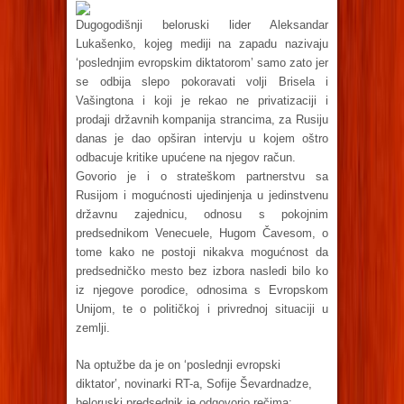
Dugogodišnji beloruski lider Aleksandar
Lukašenko, kojeg mediji na zapadu nazivaju
‘poslednjim evropskim diktatorom’ samo zato jer
se odbija slepo pokoravati volji Brisela i
Vašingtona i koji je rekao ne privatizaciji i
prodaji državnih kompanija strancima, za Rusiju
danas je dao opširan intervju u kojem oštro
odbacuje kritike upućene na njegov račun.
Govorio je i o strateškom partnerstvu sa
Rusijom i mogućnosti ujedinjenja u jedinstvenu
državnu zajednicu, odnosu s pokojnim
predsednikom Venecuele, Hugom Čavesom, o
tome kako ne postoji nikakva mogućnost da
predsedničko mesto bez izbora nasledi bilo ko
iz njegove porodice, odnosima s Evropskom
Unijom, te o političkoj i privrednoj situaciji u
zemlji.
Na optužbe da je on ‘poslednji evropski
diktator’, novinarki RT-a, Sofije Ševardnadze,
beloruski predsednik je odgovorio rečima: