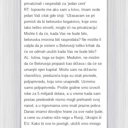
privatizirali i rasprodali za ‘jedan cent’
RT: Ispravite me ako sam u krivu. Imam ovde
jedan Vaš citat gde stoji: ‘Užasavam se pri
pomisli da bi belorusko bogatstvo, koje smo
tako teško stvorili, moglo ići na privatizaciju’.
Mislite li da će, kada Vas ne bude bilo,
beloruska imovina biti rasprodata? Ne mislite li
valjda da je sistem u Belorusiji toliko krhak da
će se odmah urušiti kada Vas ne bude bilo?
AL: Istina, toga se bojim. Međutim, ne mislim
da će Belorusija propasti kao država i da će se
umanjiti njen kapital. Mislio sam na državno
vlasništvo, preduzeća koja su stub privrede,
poljoprivredu, koju smo unapredili. Uzmimo
samo poljoprivredu. Prošle godine smo izvezli
robe za 5 milijardi dolara, a u vreme kada sam
postao predsednik nismo mogli prehraniti svoj
narod, a u trgovinama smo imali prazne police.
Danas imamo dovoljno hrane za sve naše ljude,
a cene su znatno niže nego u Rusiji, Ukrajini ili
EU. Kako bi sve to postigli, uložili smo mnogo