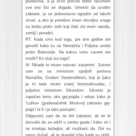
pluralizma, a ja lično prilično dobro razumem
sve ono što se događa. Umesto da uvodim
zabrane, ja se jednostavno ogradim od takvih
stvari, a ako je potrebno imam dovoljno snage
za borbu protiv onih koji žele zlo mom narodu,
zemlji i porodici.
RT: Kada smo kod toga, pre dve godine ste
govorili kako su se Nemačka i Poljska urotile
protiv Belorusije. Na kakvu vrstu zavere ste
mislili? Ko stoji iza toga?
Al: Nikada to nisam nazvao ‘zavjerom’. Susreo
sam se sa ministrom spoljnih poslova
Nemačke, Gvidom Vestervelleom, koji je (iako
ja to tada nisam znao) homoseksualac, i
poljskim ministrom Sikorskim. Sikorski je
započeo temu oko gej-prajda i rekao kako je
‘Lužkov (gradonačelnik Moskve) zabranio gej-
prajd i bi li i ja tako postupio’.
Odgovorio sam da ne bih zabranio, ali ne bi
dozvolio da se održi u centru grada i kako mi i
ne smetaju lezbejke, ali muškarci da. Oni su
samo slušali, ali je skandal izbio kada su otišli.