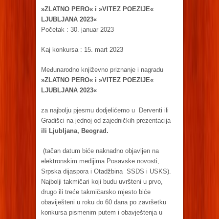
»ZLATNO PERO« i »VITEZ POEZIJE«
LJUBLJANA 2023«
Početak : 30. januar 2023
Kaj konkursa : 15. mart 2023
Međunarodno književno priznanje i nagradu
»ZLATNO PERO« i »VITEZ POEZIJE«
LJUBLJANA 2023«
za najbolju pjesmu dodjelićemo u Derventi ili
Gradišci na jednoj od zajedničkih prezentacija
ili Ljubljana, Beograd.
(tačan datum biće naknadno objavljen na
elektronskim medijima Posavske novosti,
Srpska dijaspora i Otadžbina SSDS i USKS).
Najbolji takmičari koji budu uvršteni u prvo,
drugo ili treće takmičarsko mjesto biće
obaviješteni u roku do 60 dana po završetku
konkursa pismenim putem i obavještenja u