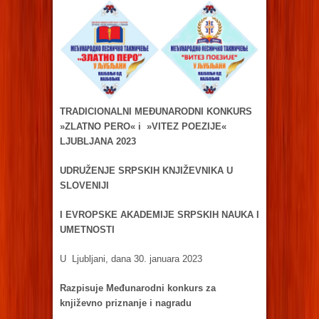
TRADICIONALNI MEĐUNARODNI KONKURS
»ZLATNO PERO« i »VITEZ POEZIJE«
LJUBLJANA 2023
UDRUŽENJE SRPSKIH KNJIŽEVNIKA U
SLOVENIJI
I EVROPSKE AKADEMIJE SRPSKIH NAUKA I
UMETNOSTI
U Ljubljani, dana 30. januara 2023
Razpisuje Međunarodni konkurs za
književno priznanje i nagradu