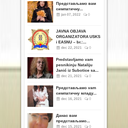
Представљамо вам
симпатичну...
jan 07, 2022
0
JAVNA OBJAVA
ORGANIZATORA USKS
i EASNU – br.:...
dec 22, 2021
0
Predstavljamo vam
pesnikinju Nataliju
Janić iz Subotice sa...
dec 21, 2021
0
Pредстављамо vam
симпатичну младу...
dec 16, 2021
0
Данас вам
представљамо...
dec 15, 2021
0