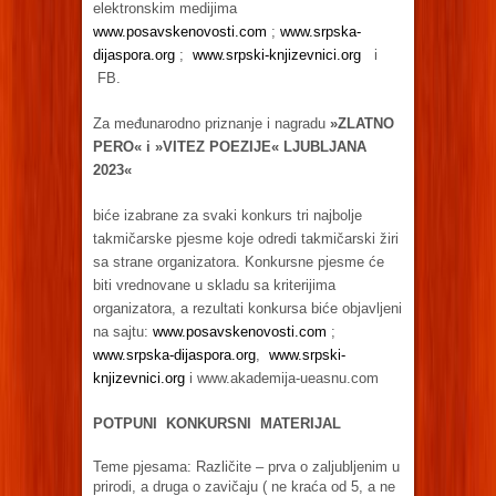
elektronskim medijima
www.posavskenovosti.com
;
www.srpska-
dijaspora.org
;
www.srpski-knjizevnici.org
i
FB.
Za međunarodno priznanje i nagradu
»ZLATNO
PERO« i »VITEZ POEZIJE« LJUBLJANA
2023«
biće izabrane za svaki konkurs tri najbolje
takmičarske pjesme koje odredi takmičarski žiri
sa strane organizatora. Konkursne pjesme će
biti vrednovane u skladu sa kriterijima
organizatora, a rezultati konkursa biće objavljeni
na sajtu:
www.posavskenovosti.com
;
www.srpska-dijaspora.org
,
www.srpski-
knjizevnici.org
i www.akademija-ueasnu.com
POTPUNI KONKURSNI MATERIJAL
Teme pjesama: Različite – prva o zaljubljenim u
prirodi, a druga o zavičaju ( ne kraća od 5, a ne