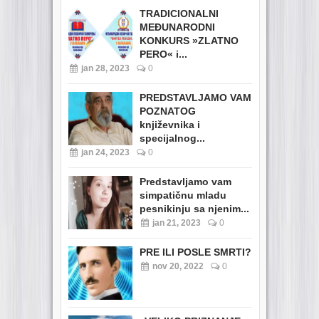
TRADICIONALNI
MEĐUNARODNI
KONKURS »ZLATNO
PERO« i...
jan 28, 2023
0
PREDSTAVLJAMO VAM
POZNATOG
književnika i
specijalnog...
jan 24, 2023
0
Predstavljamo vam
simpatičnu mladu
pesnikinju sa njenim...
jan 21, 2023
0
PRE ILI POSLE SMRTI?
nov 20, 2022
0