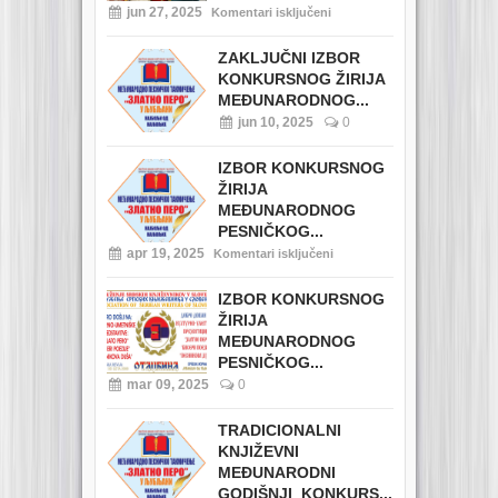
jun 27, 2025
Komentari isključeni
ZAKLJUČNI IZBOR
KONKURSNOG ŽIRIJA
MEĐUNARODNOG...
jun 10, 2025
0
IZBOR KONKURSNOG
ŽIRIJA
MEĐUNARODNOG
PESNIČKOG...
apr 19, 2025
Komentari isključeni
IZBOR KONKURSNOG
ŽIRIJA
MEĐUNARODNOG
PESNIČKOG...
mar 09, 2025
0
TRADICIONALNI
KNJIŽEVNI
MEĐUNARODNI
GODIŠNJI KONKURS...