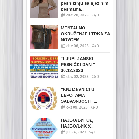
pesnikinju sa njezinim
pesmama...
dec 20, 2023
0
MENTALNO
OKRUŽENJE I TRKA ZA
NOVCEM
dec 06, 2023
0
“LJUBLJANSKI
PESNIČKI DANI”
30.12.2023
dec 02, 2023
0
“KNJIŽEVNICI U
LEPOTAMA
SADAŠNJOSTI”...
okt 09, 2023
0
НАЈБОЉИ ОД
НАЈБОЉИХ У...
jul 24, 2023
0