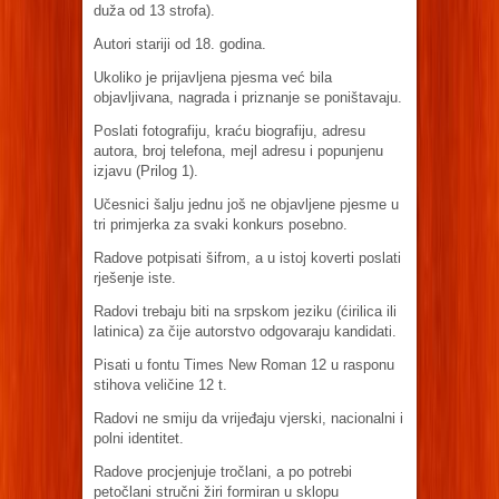
duža od 13 strofa).
Autori stariji od 18. godina.
Ukoliko je prijavljena pjesma već bila
objavljivana, nagrada i priznanje se poništavaju.
Poslati fotografiju, kraću biografiju, adresu
autora, broj telefona, mejl adresu i popunjenu
izjavu (Prilog 1).
Učesnici šalju jednu još ne objavljene pjesme u
tri primjerka za svaki konkurs posebno.
Radove potpisati šifrom, a u istoj koverti poslati
rješenje iste.
Radovi trebaju biti na srpskom jeziku (ćirilica ili
latinica) za čije autorstvo odgovaraju kandidati.
Pisati u fontu Times New Roman 12 u rasponu
stihova veličine 12 t.
Radovi ne smiju da vrijeđaju vjerski, nacionalni i
polni identitet.
Radove procjenjuje tročlani, a po potrebi
petočlani stručni žiri formiran u sklopu