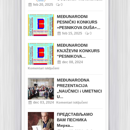
feb 20, 2025
0
MEĐUNARODNI
PESNIČKI KONKURS
»PESNIKOVA DUŠA«...
feb 15, 2025
0
MEĐUNARODNI
KNJIŽEVNI KONKURS
“PESNIKOVA...
dec 08, 2024
Komentari isključeni
MEĐUNARODNA
PREZENTACIJA
„NAUČNICI i UMETNICI
U...
dec 03, 2024
Komentari isključeni
ПРЕДСТАВЉАМО
ВАМ ПЕСНИКА
Мирка...