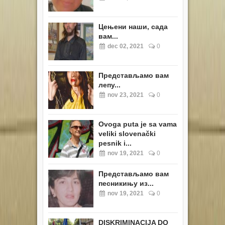
Цењени наши, сада
вам...
dec 02, 2021
0
Представљамо вам
лепу...
nov 23, 2021
0
Ovoga puta je sa vama
veliki slovenački
pesnik i...
nov 19, 2021
0
Представљамо вам
песникињу из...
nov 19, 2021
0
DISKRIMINACIJA DO