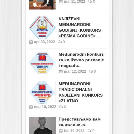
maj 11, 2022
0
KNJIŽEVNI
MEĐUNARODNI
GODIŠNJI KONKURS
»PESMA GODINE«...
apr 03, 2022
0
Međunarodni konkurs
za književno priznanje
i nagradu...
mar 12, 2022
0
MEĐUNARODNI
TRADICIONALNI
KNJIŽEVNI KONKURS
»ZLATNO...
mar 10, 2022
0
Представљамо вам
књижевника...
feb 10, 2022
0