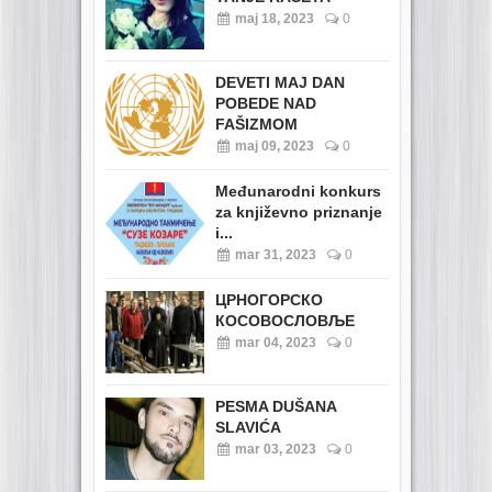
maj 18, 2023
0
DEVETI MAJ DAN
POBEDE NAD
FAŠIZMOM
maj 09, 2023
0
Međunarodni konkurs
za književno priznanje
i...
mar 31, 2023
0
ЦРНОГОРСКО
КОСОВОСЛОВЉЕ
mar 04, 2023
0
PESMA DUŠANA
SLAVIĆA
mar 03, 2023
0