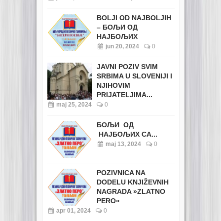
BOLJI OD NAJBOLJIH
– БОЉИ ОД
НАЈБОЉИХ
jun 20, 2024
0
JAVNI POZIV SVIM
SRBIMA U SLOVENIJI I
NJIHOVIM
PRIJATELJIMA...
maj 25, 2024
0
БОЉИ ОД
НАЈБОЉИХ СА...
maj 13, 2024
0
POZIVNICA NA
DODELU KNJIŽEVNIH
NAGRADA »ZLATNO
PERO«
apr 01, 2024
0