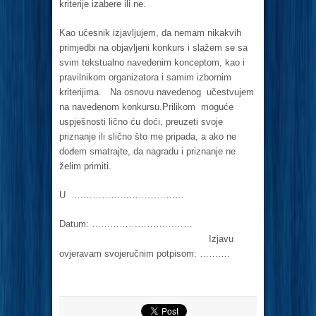
kriterije izabere ili ne.
Kao učesnik izjavljujem, da nemam nikakvih
primjedbi na objavljeni konkurs i slažem se sa
svim tekstualno navedenim konceptom, kao i
pravilnikom organizatora i samim izbornim
kriterijima. Na osnovu navedenog učestvujem
na navedenom konkursu.Prilikom moguće
uspješnosti lično ću doći, preuzeti svoje
priznanje ili slično što me pripada, a ako ne
dođem smatrajte, da nagradu i priznanje ne
želim primiti.
U ………………………………
Datum: ……………………………
Izjavu
ovjeravam svojeručnim potpisom: …….…