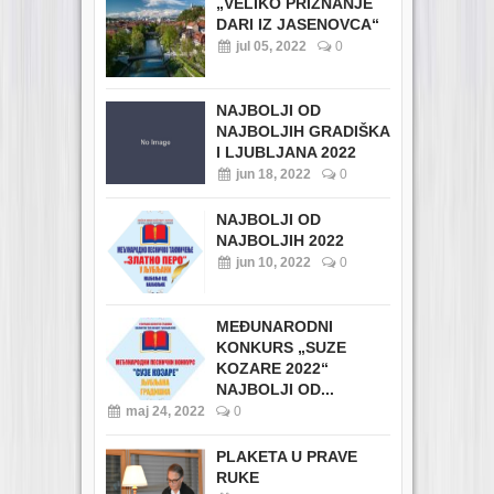
„VELIKO PRIZNANJE
DARI IZ JASENOVCA“
jul 05, 2022
0
NAJBOLJI OD
NAJBOLJIH GRADIŠKA
I LJUBLJANA 2022
jun 18, 2022
0
NAJBOLJI OD
NAJBOLJIH 2022
jun 10, 2022
0
MEĐUNARODNI
KONKURS „SUZE
KOZARE 2022“
NAJBOLJI OD...
maj 24, 2022
0
PLAKETA U PRAVE
RUKE