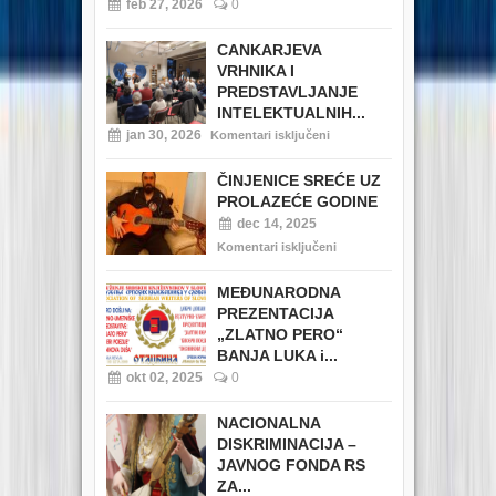
feb 27, 2026
0
CANKARJEVA
VRHNIKA I
PREDSTAVLJANJE
INTELEKTUALNIH...
jan 30, 2026
Komentari isključeni
ČINJENICE SREĆE UZ
PROLAZEĆE GODINE
dec 14, 2025
Komentari isključeni
MEĐUNARODNA
PREZENTACIJA
„ZLATNO PERO“
BANJA LUKA i...
okt 02, 2025
0
NACIONALNA
DISKRIMINACIJA –
JAVNOG FONDA RS
ZA...