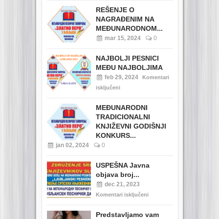
REŠENJE O
NAGRAĐENIM NA
MEĐUNARODNOM...
mar 15, 2024
0
NAJBOLJI PESNICI
MEĐU NAJBOLJIMA
feb 29, 2024
Komentari
isključeni
MEĐUNARODNI
TRADICIONALNI
KNJIŽEVNI GODIŠNJI
KONKURS...
jan 02, 2024
0
USPEŠNA Javna
objava broj...
dec 21, 2023
Komentari isključeni
Predstavljamo vam