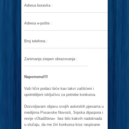
Adresa boravka :
…………………………………………………………..
Adresa e-pošte :
……………………………………………………………
Broj telefona :
……………………………………………………………..
Zanimanje,stepen obrazovanja :
……………………………………………
Napomena!!!!
Vaši lični podaci biće kao takvi zaštićeni i
upotrebljeni isključivo za potrebe konkursa.
Dozvoljavam objavu svojih autorskih pjesama u
medijima Posavske Novosti, Srpska dijaspora i
revije »Otadžbina« bez bilo kakvih nadoknada
u slučaju, da me žiri konkursa kroz raspisane