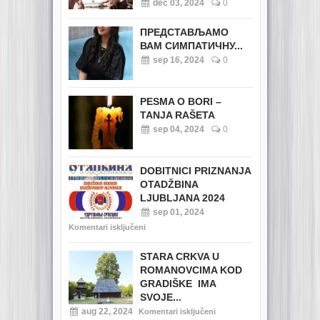
dec 03, 2024
0
ПРЕДСТАВЉАМО
ВАМ СИМПАТИЧНУ...
sep 16, 2024
0
PESMA O BORI –
TANJA RAŠETA
sep 04, 2024
0
DOBITNICI PRIZNANJA
OTADŽBINA
LJUBLJANA 2024
sep 01, 2024
Komentari isključeni
STARA CRKVA U
ROMANOVCIMA KOD
GRADIŠKE IMA
SVOJE...
aug 22, 2024
Komentari isključeni