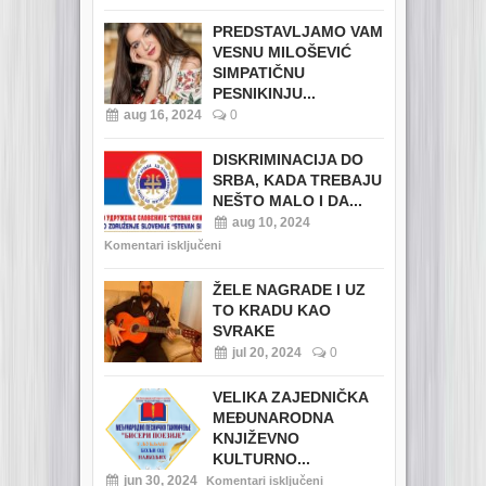
PREDSTAVLJAMO VAM
VESNU MILOŠEVIĆ
SIMPATIČNU
PESNIKINJU...
aug 16, 2024
0
DISKRIMINACIJA DO
SRBA, KADA TREBAJU
NEŠTO MALO I DA...
aug 10, 2024
Komentari isključeni
ŽELE NAGRADE I UZ
TO KRADU KAO
SVRAKE
jul 20, 2024
0
VELIKA ZAJEDNIČKA
MEĐUNARODNA
KNJIŽEVNO
KULTURNO...
jun 30, 2024
Komentari isključeni