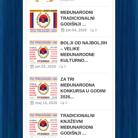
MEĐUNARODNI
TRADICIONALNI
GODIŠNJI ...
jun 04, 2026
0
BOLJI OD NAJBOLJIH
– VELIKE
MEĐUNARODNE
KULTURNO...
jun 03, 2026
0
ZA TRI
MEĐUNARODNA
KONKURSA U GODINI
2026...
maj 14, 2026
0
TRADICIONALNI
KNJIŽEVNI
MEĐUNARODNI
GODIŠNJI ...