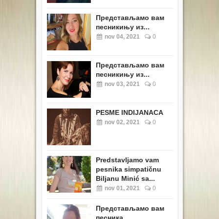
Представљамо вам
песникињу из...
nov 04, 2021
0
Представљамо вам
песникињу из...
nov 03, 2021
0
PESME INDIJANACA
nov 02, 2021
0
Predstavljamo vam
pesnika simpatičnu
Biljanu Minić sa...
nov 01, 2021
0
Представљамо вам
песника...