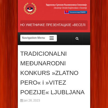
ЧКЕ ПРЕЗЕНТАЦИЈЕ »ВЕСЕЛИ ДАНИ СРПСКЕ ДИЈАСПОРЕ« НАША ТРЕН
TRADICIONALNI
MEĐUNARODNI
KONKURS »ZLATNO
PERO« i »VITEZ
POEZIJE« LJUBLJANA
jan 28, 2023