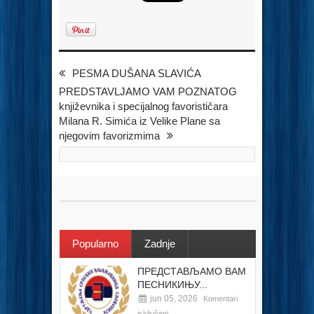
PESMA DUŠANA SLAVIĆA
PREDSTAVLJAMO VAM POZNATOG
književnika i specijalnog favorističara
Milana R. Simića iz Velike Plane sa
njegovim favorizmima
Popularno
Zadnje
ПРЕДСТАВЉАМО ВАМ
ПЕСНИКИЊУ...
jun 05, 2026
Komentari
isključeni