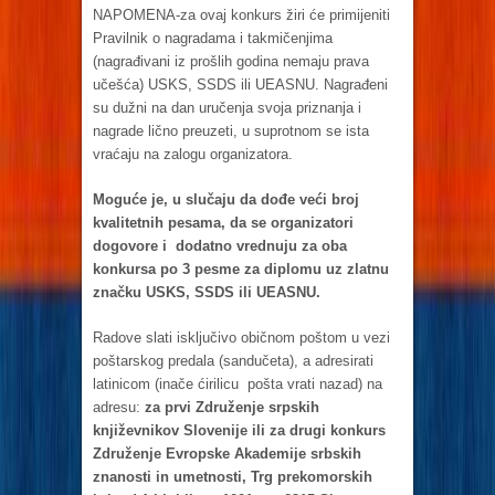
NAPOMENA-za ovaj konkurs žiri će primijeniti
Pravilnik o nagradama i takmičenjima
(nagrađivani iz prošlih godina nemaju prava
učešća) USKS, SSDS ili UEASNU. Nagrađeni
su dužni na dan uručenja svoja priznanja i
nagrade lično preuzeti, u suprotnom se ista
vraćaju na zalogu organizatora.
Moguće je, u slučaju da dođe veći broj
kvalitetnih pesama, da se organizatori
dogovore i dodatno vrednuju za oba
konkursa po 3 pesme za diplomu uz zlatnu
značku USKS, SSDS ili UEASNU.
Radove slati isključivo običnom poštom u vezi
poštarskog predala (sandučeta), a adresirati
latinicom (inače ćirilicu pošta vrati nazad) na
adresu:
za prvi
Združenje srpskih
književnikov Slovenije ili za drugi konkurs
Združenje Evropske Akademije srbskih
znanosti in umetnosti, Trg prekomorskih