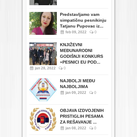
Predstavljamo vam
simpatičnu pesnikinju
Tatjanu Pupovac iz...
feb 09, 2022
0
KNJIŽEVNI
MEĐUNARODNI
GODIŠNJI KONKURS
»PESNICI EU POD...
jan 28, 2022
0
NAJBOLJI MEĐU
NAJBOLJIMA
jan 09, 2022
0
OBJAVA IZDVOJENIH
PRISTIGLIH PESAMA
ZA REŠAVANJE ...
jan 08, 2022
0