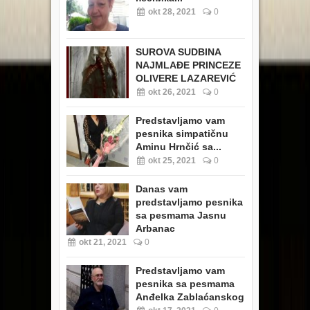
okt 28, 2021
0
SUROVA SUDBINA
NAJMLAĐE PRINCEZE
OLIVERE LAZAREVIĆ
okt 26, 2021
0
Predstavljamo vam
pesnika simpatičnu
Aminu Hrnčić sa...
okt 25, 2021
0
Danas vam
predstavljamo pesnika
sa pesmama Jasnu
Arbanac
okt 21, 2021
0
Predstavljamo vam
pesnika sa pesmama
Anđelka Zablaćanskog