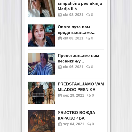
simpatična pesnikinja
Marija Ilić
okt 08, 2021
0
Овога пута вам
предствављамо...
okt 08, 2021
0
Представљамо вам
песникињу...
okt 06, 2021
0
PREDSTAVLJAMO VAM
MLADOG PESNIKA
sep 29, 2021
0
УБИСТВО ВОЖДА
КАРАЂОРЂА
sep 04, 2021
0