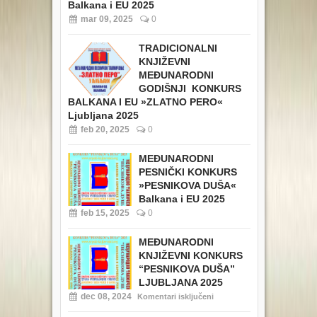
Balkana i EU 2025
mar 09, 2025
0
TRADICIONALNI
KNJIŽEVNI
MEĐUNARODNI
GODIŠNJI KONKURS
BALKANA I EU »ZLATNO PERO«
Ljubljana 2025
feb 20, 2025
0
MEĐUNARODNI
PESNIČKI KONKURS
»PESNIKOVA DUŠA«
Balkana i EU 2025
feb 15, 2025
0
MEĐUNARODNI
KNJIŽEVNI KONKURS
“PESNIKOVA DUŠA”
LJUBLJANA 2025
dec 08, 2024
Komentari isključeni