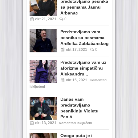
predstavljamo pesnika
sa pesmama Jasnu
Arbanac
okt 21, 2021
0
Predstavljamo vam
pesnika sa pesmama
Anđelka Zablaćanskog
okt 17, 2021
0
Predstavljamo vam uz
aforizme simpatičnu
Aleksandru...
okt 15, 2021
Komentari
isključeni
Danas vam
predstavljamo
pesnikinju Violetu
Penić
okt 13, 2021
Komentari isključeni
Ovoga puta je i