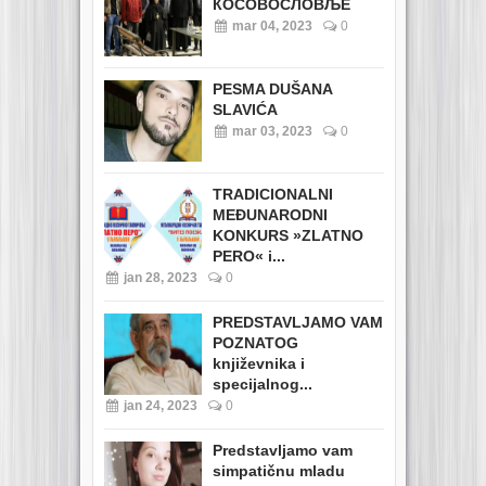
КОСОВОСЛОВЉЕ
mar 04, 2023
0
PESMA DUŠANA
SLAVIĆA
mar 03, 2023
0
TRADICIONALNI
MEĐUNARODNI
KONKURS »ZLATNO
PERO« i...
jan 28, 2023
0
PREDSTAVLJAMO VAM
POZNATOG
književnika i
specijalnog...
jan 24, 2023
0
Predstavljamo vam
simpatičnu mladu