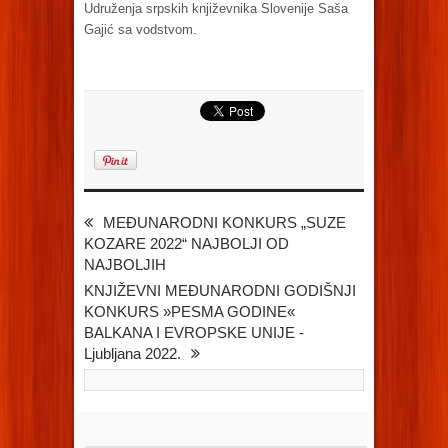
Udruženja srpskih književnika Slovenije Saša
Gajić sa vodstvom.
MEĐUNARODNI KONKURS „SUZE
KOZARE 2022“ NAJBOLJI OD
NAJBOLJIH
KNJIŽEVNI MEĐUNARODNI GODIŠNJI
KONKURS »PESMA GODINE«
BALKANA I EVROPSKE UNIJE -
Ljubljana 2022.