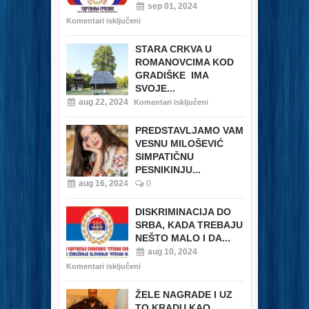
sep 01, 2024
Komentari isključeni
STARA CRKVA U
ROMANOVCIMA KOD
GRADIŠKE IMA
SVOJE...
aug 22, 2024
Komentari isključeni
PREDSTAVLJAMO VAM
VESNU MILOŠEVIĆ
SIMPATIČNU
PESNIKINJU...
aug 16, 2024
0
DISKRIMINACIJA DO
SRBA, KADA TREBAJU
NEŠTO MALO I DA...
aug 10, 2024
Komentari isključeni
ŽELE NAGRADE I UZ
TO KRADU KAO