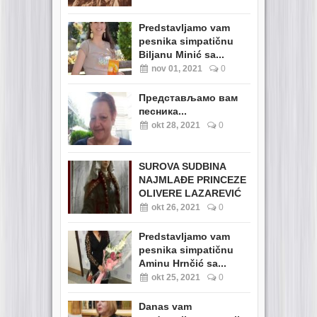
Predstavljamo vam
pesnika simpatičnu
Biljanu Minić sa...
nov 01, 2021
0
Представљамо вам
песника...
okt 28, 2021
0
SUROVA SUDBINA
NAJMLAĐE PRINCEZE
OLIVERE LAZAREVIĆ
okt 26, 2021
0
Predstavljamo vam
pesnika simpatičnu
Aminu Hrnčić sa...
okt 25, 2021
0
Danas vam