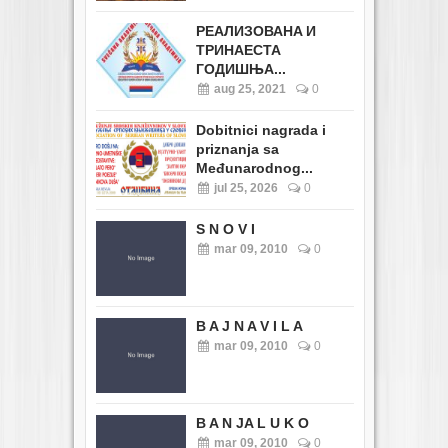
РЕАЛИЗОВАНA И
ТРИНАЕСТА
ГОДИШЊА...
aug 25, 2021
0
Dobitnici nagrada i
priznanja sa
Međunarodnog...
jul 25, 2026
0
S N O V I
mar 09, 2010
0
B A J N A V I L A
mar 09, 2010
0
B A N JA L U K O
mar 09, 2010
0