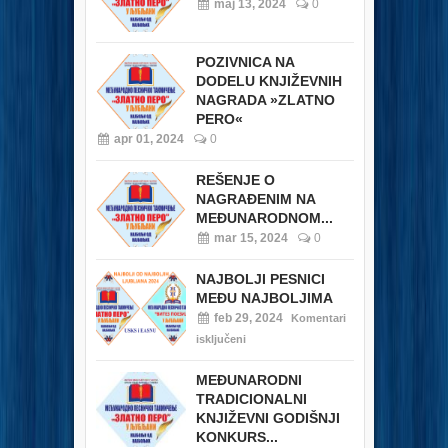
maj 13, 2024
0
POZIVNICA NA
DODELU KNJIŽEVNIH
NAGRADA »ZLATNO
PERO«
apr 01, 2024
0
REŠENJE O
NAGRAĐENIM NA
MEĐUNARODNOM...
mar 15, 2024
0
NAJBOLJI PESNICI
MEĐU NAJBOLJIMA
feb 29, 2024
Komentari
isključeni
MEĐUNARODNI
TRADICIONALNI
KNJIŽEVNI GODIŠNJI
KONKURS...