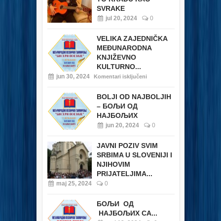
SVRAKE
jul 20, 2024
0
VELIKA ZAJEDNIČKA
MEĐUNARODNA
KNJIŽEVNO
KULTURNO...
jun 30, 2024
Komentari isključeni
BOLJI OD NAJBOLJIH
– БОЉИ ОД
НАЈБОЉИХ
jun 20, 2024
0
JAVNI POZIV SVIM
SRBIMA U SLOVENIJI I
NJIHOVIM
PRIJATELJIMA...
maj 25, 2024
0
БОЉИ ОД
НАЈБОЉИХ СА...