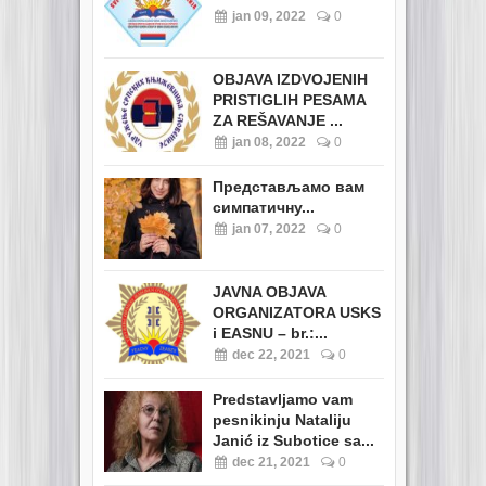
jan 09, 2022
0
OBJAVA IZDVOJENIH
PRISTIGLIH PESAMA
ZA REŠAVANJE ...
jan 08, 2022
0
Представљамо вам
симпатичну...
jan 07, 2022
0
JAVNA OBJAVA
ORGANIZATORA USKS
i EASNU – br.:...
dec 22, 2021
0
Predstavljamo vam
pesnikinju Nataliju
Janić iz Subotice sa...
dec 21, 2021
0