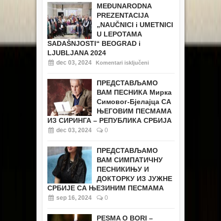
MEĐUNARODNA
PREZENTACIJA
„NAUČNICI i UMETNICI
U LEPOTAMA
SADAŠNJOSTI“ BEOGRAD i
LJUBLJANA 2024
dec 03, 2024
Komentari isključeni
ПРЕДСТАВЉАМО
ВАМ ПЕСНИКА Мирка
Симовог-Бјелајца СА
ЊЕГОВИМ ПЕСМАМА
ИЗ СИРИНГА – РЕПУБЛИКА СРБИЈА
dec 03, 2024
0
ПРЕДСТАВЉАМО
ВАМ СИМПАТИЧНУ
ПЕСНИКИЊУ И
ДОКТОРКУ ИЗ ЈУЖНЕ
СРБИЈЕ СА ЊЕЗИНИМ ПЕСМАМА
sep 16, 2024
0
PESMA O BORI –