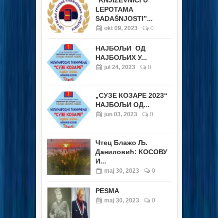
“KNJIŽEVNICI U
LEPOTAMA
SADAŠNJOSTI”...
okt 09, 2023
0
НАЈБОЉИ ОД
НАЈБОЉИХ У...
jul 24, 2023
0
„СУЗЕ КОЗАРЕ 2023“
НАЈБОЉИ ОД...
jun 03, 2023
0
Чтец Блажо Љ.
Даниловић: КОСОВУ
И...
maj 30, 2023
0
PESMA
maj 30, 2023
0