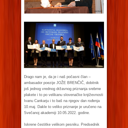
Drago nam je, da je i naš počasni član –
ambasador poezije JOŽE BRENČIČ, dobitnik
još jednog vrednog državnog priznanja srebrne
plakete i to po velikanu slovenačke književnosti
Ivanu Cankarju i to baš na njegov dan rođenja
10.maj. Dakle to veliko priznanje je uručeno na
Svečanoj akademiji 10.05.2022. godine.
Iskrene čestitke velikom pesniku. Predsednik