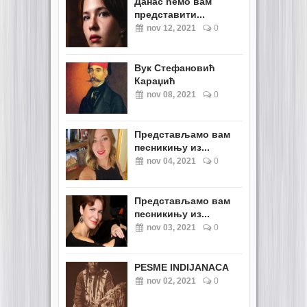
Данас ћемо вам
представити...
nov 12, 2021
0
Вук Стефановић
Караџић
nov 08, 2021
0
Представљамо вам
песникињу из...
nov 04, 2021
0
Представљамо вам
песникињу из...
nov 03, 2021
0
PESME INDIJANACA
nov 02, 2021
0