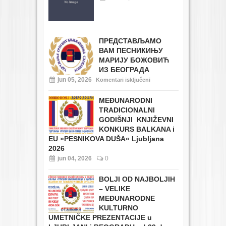
ПРЕДСТАВЉАМО
ВАМ ПЕСНИКИЊУ
МАРИЈУ БОЖОВИЋ
ИЗ БЕОГРАДА
jun 05, 2026
Komentari isključeni
MEĐUNARODNI
TRADICIONALNI
GODIŠNJI KNJIŽEVNI
KONKURS BALKANA i
EU
»PESNIKOVA DUŠA« Ljubljana
2026
jun 04, 2026
0
BOLJI OD NAJBOLJIH
– VELIKE
MEĐUNARODNE
KULTURNO
UMETNIČKE PREZENTACIJE u