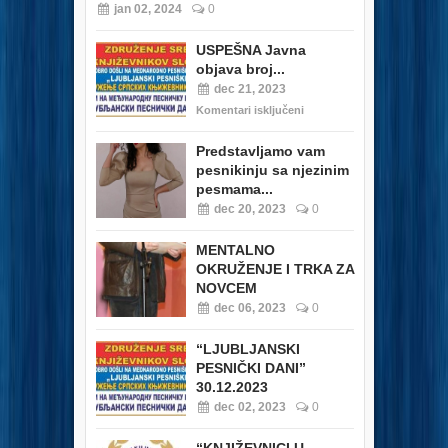
jan 02, 2024
0
USPEŠNA Javna
objava broj...
dec 21, 2023
Komentari isključeni
Predstavljamo vam
pesnikinju sa njezinim
pesmama...
dec 20, 2023
0
MENTALNO
OKRUŽENJE I TRKA ZA
NOVCEM
dec 06, 2023
0
“LJUBLJANSKI
PESNIČKI DANI”
30.12.2023
dec 02, 2023
0