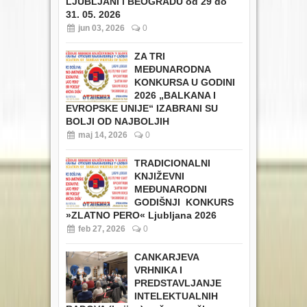
LJUBLJANI i BEOGRADU od 29 do
31. 05. 2026
jun 03, 2026
0
ZA TRI
MEĐUNARODNA
KONKURSA U GODINI
2026 „BALKANA I
EVROPSKE UNIJE“ IZABRANI SU
BOLJI OD NAJBOLJIH
maj 14, 2026
0
TRADICIONALNI
KNJIŽEVNI
MEĐUNARODNI
GODIŠNJI KONKURS
»ZLATNO PERO« Ljubljana 2026
feb 27, 2026
0
CANKARJEVA
VRHNIKA I
PREDSTAVLJANJE
INTELEKTUALNIH