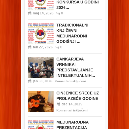
KONKURSA U GODINI
2026...
maj 14, 2026
0
TRADICIONALNI
KNJIŽEVNI
MEĐUNARODNI
GODIŠNJI ...
feb 27, 2026
0
CANKARJEVA
VRHNIKA I
PREDSTAVLJANJE
INTELEKTUALNIH...
jan 30, 2026
Komentari isključeni
ČINJENICE SREĆE UZ
PROLAZEĆE GODINE
dec 14, 2025
Komentari isključeni
MEĐUNARODNA
PREZENTACIJA