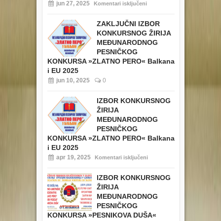
jun 27, 2025
Komentari isključeni
ZAKLJUČNI IZBOR
KONKURSNOG ŽIRIJA
MEĐUNARODNOG
PESNIČKOG
KONKURSA »ZLATNO PERO« Balkana
i EU 2025
jun 10, 2025
0
IZBOR KONKURSNOG
ŽIRIJA
MEĐUNARODNOG
PESNIČKOG
KONKURSA »ZLATNO PERO« Balkana
i EU 2025
apr 19, 2025
Komentari isključeni
IZBOR KONKURSNOG
ŽIRIJA
MEĐUNARODNOG
PESNIČKOG
KONKURSA »PESNIKOVA DUŠA«