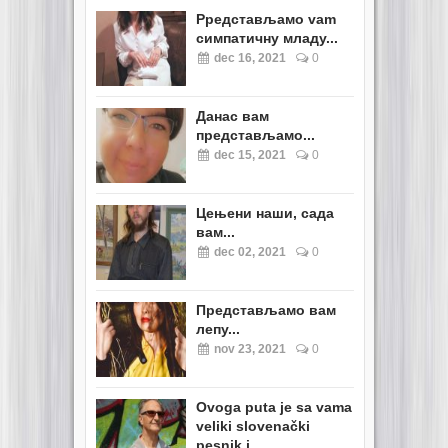
Pредстављамо vam
симпатичну младу...
dec 16, 2021
0
Данас вам
представљамо...
dec 15, 2021
0
Цењени наши, сада
вам...
dec 02, 2021
0
Представљамо вам
лепу...
nov 23, 2021
0
Ovoga puta je sa vama
veliki slovenački
pesnik i...