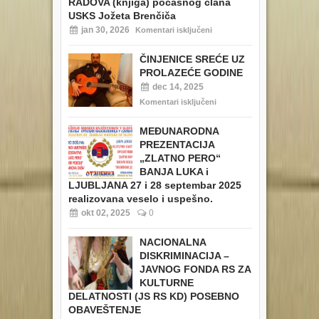
RADOVA (knjiga) počasnog člana
USKS Jožeta Brenčiča
jan 30, 2026
Komentari isključeni
ČINJENICE SREĆE UZ
PROLAZEĆE GODINE
dec 14, 2025
Komentari isključeni
MEĐUNARODNA
PREZENTACIJA
„ZLATNO PERO“
BANJA LUKA i
LJUBLJANA 27 i 28 septembar 2025
realizovana veselo i uspešno.
okt 02, 2025
0
NACIONALNA
DISKRIMINACIJA –
JAVNOG FONDA RS ZA
KULTURNE
DELATNOSTI (JS RS KD) POSEBNO
OBAVEŠTENJE