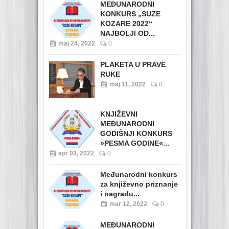
MEĐUNARODNI
KONKURS „SUZE
KOZARE 2022“
NAJBOLJI OD...
maj 24, 2022
0
PLAKETA U PRAVE
RUKE
maj 11, 2022
0
KNJIŽEVNI
MEĐUNARODNI
GODIŠNJI KONKURS
»PESMA GODINE«...
apr 03, 2022
0
Međunarodni konkurs
za književno priznanje
i nagradu...
mar 12, 2022
0
MEĐUNARODNI