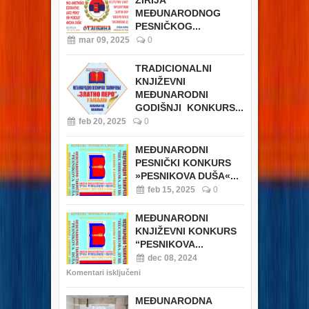
ŽIRIJA
MEĐUNARODNOG
PESNIČKOG...
mar 09, 2025
0
TRADICIONALNI
KNJIŽEVNI
MEĐUNARODNI
GODIŠNJI KONKURS...
feb 20, 2025
0
MEĐUNARODNI
PESNIČKI KONKURS
»PESNIKOVA DUŠA«...
feb 15, 2025
0
MEĐUNARODNI
KNJIŽEVNI KONKURS
“PESNIKOVA...
dec 08, 2024
Komentari isključeni
MEĐUNARODNA