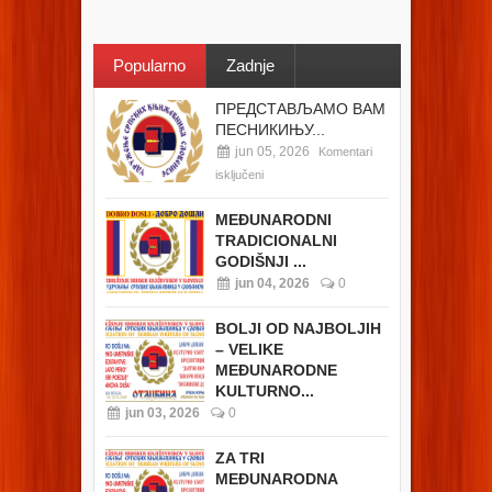
Popularno
Zadnje
ПРЕДСТАВЉАМО ВАМ
ПЕСНИКИЊУ...
jun 05, 2026
Komentari
isključeni
MEĐUNARODNI
TRADICIONALNI
GODIŠNJI ...
jun 04, 2026
0
BOLJI OD NAJBOLJIH
– VELIKE
MEĐUNARODNE
KULTURNO...
jun 03, 2026
0
ZA TRI
MEĐUNARODNA