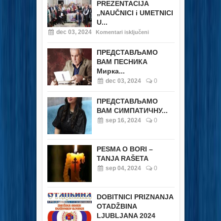
PREZENTACIJA
„NAUČNICI i UMETNICI
U...
dec 03, 2024
Komentari isključeni
ПРЕДСТАВЉАМО
ВАМ ПЕСНИКА
Мирка...
dec 03, 2024
0
ПРЕДСТАВЉАМО
ВАМ СИМПАТИЧНУ...
sep 16, 2024
0
PESMA O BORI –
TANJA RAŠETA
sep 04, 2024
0
DOBITNICI PRIZNANJA
OTADŽBINA
LJUBLJANA 2024