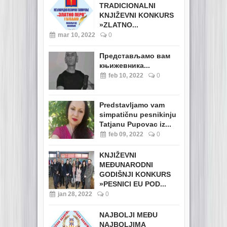
TRADICIONALNI
KNJIŽEVNI KONKURS
»ZLATNO...
mar 10, 2022
0
Представљамо вам
књижевника...
feb 10, 2022
0
Predstavljamo vam
simpatičnu pesnikinju
Tatjanu Pupovac iz...
feb 09, 2022
0
KNJIŽEVNI
MEĐUNARODNI
GODIŠNJI KONKURS
»PESNICI EU POD...
jan 28, 2022
0
NAJBOLJI MEĐU
NAJBOLJIMA