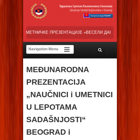
РЕЗЕНТАЦИЈЕ »ВЕСЕЛИ ДАНИ СРПСКЕ ДИЈАСПОРЕ« НАША ТРЕНУТНА
MEĐUNARODNA
PREZENTACIJA
„NAUČNICI i UMETNICI
U LEPOTAMA
SADAŠNJOSTI“
BEOGRAD i