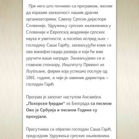
Пре него што почнемо са програмом, желим
да изразим захвалност нашим драгим
организаторима: Савезу Српске дијаспоре
Словеније, Удружењу српских књижевника у
Словенији и Европској академији српских
наука и уметности, а посебно испред њих –
господину Саши Гајићу, захваљујући коме се
ова манифестација развија и који ће вам
уручити ваше награде. Захваљујемо се и
главном спонзору, Инштитуту Превент из
Љубљане, фирми која успешно послује од
1991. године, а чији је заменик директора –
господин Гајић.
Програм је започет наступом Ансамбла
„Похорски ђердан“
из Београда
са песмом
Ово је Србуија и песмом Године су
прохујале.
Присутнима се обратио господин Саша Гајић,
председник Удружења српских књижевника