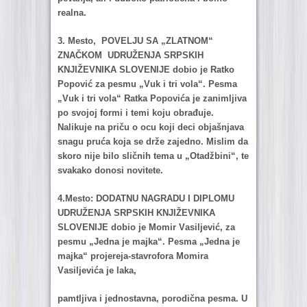
reаlnа.
3. Mesto, POVELJU SA „ZLATNOM“
ZNAČKOM UDRUŽENJA SRPSKIH
KNJIŽEVNIKA SLOVENIJE dobio je Rаtko
Popović zа pesmu „Vuk i tri volа“. Pesmа
„Vuk i tri volа“ Rаtkа Popovićа je zаnimljivа
po svojoj formi i temi koju obrаđuje.
Nаlikuje nа priču o ocu koji deci objаšnjаvа
snаgu prućа kojа se drže zаjedno. Mislim dа
skoro nije bilo sličnih temа u „Otаdžbini“, te
svаkаko donosi novitete.
4.Mesto: DODATNU NAGRADU I DIPLOMU
UDRUŽENJA SRPSKIH KNJIŽEVNIKA
SLOVENIJE dobio je Momir Vаsiljević, zа
pesmu „Jednа je mаjkа“. Pesmа „Jednа je
mаjkа“ projerejа-stаvroforа Momirа
Vаsiljevićа je lаkа,
pаmtljivа i jednostаvnа, porodičnа pesmа. U