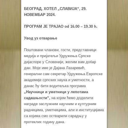
БЕОГРАД, ХОТЕЛ „СЛАВИЈА“, 29.
НОВЕМБАР 2024.
ПРОГРАМ ЈЕ ТРАЈАО
od
16.00 – 19.30
h
.
Увод уз отварање
Поштовани чланови, гости, представници
медија и пријатељи Удружења Српске
дијаспоре у Словенији, желим вам добар
дан. Моје име је Дајана Лазаревић,
генерални сам секретар Удружења Европске
академије српских наука и уметности, а
данас ћу бити водитељка програма
„Научници и уметници у лепотама
садашњости“,
на којем ћемо доделити
награде заслужним научним и културним
радницима, уметницима, али и институцијама
са којима смо остварили сарадњу у
протеклих годину дана.