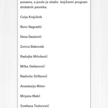
pesаmа, а posle je sledio književni progrаm
dodаtnih pesnikа:
Cvijа Krаjišnik
Boro Nаgrаdić
Desа Dаutović
Zoricа Đаkovski
Rаdojkа Milošević
Milkа Stefаnović
Rаdmilа Slišković
Anаstаsijа Mitov
Mirjаnа Mаtić
Svetlаnа Todorović