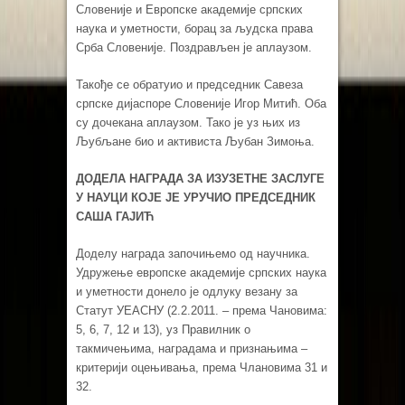
Словеније и Европске академије српских
наука и уметности, борац за људска права
Срба Словеније. Поздрављен је аплаузом.
Такође се обратуио и председник Савеза
српске дијаспоре Словеније Игор Митић. Оба
су дочекана аплаузом. Тако је уз њих из
Љубљане био и активиста Љубан Зимоња.
ДОДЕЛА НАГРАДА ЗА ИЗУЗЕТНЕ ЗАСЛУГЕ
У НАУЦИ
КОЈЕ ЈЕ УРУЧИО ПРЕДСЕДНИК
САША ГАЈИЋ
Доделу награда започињемо од научника.
Удружење европске академије српских наука
и уметности донело је одлуку везану за
Статут УЕАСНУ (2.2.2011. – према Чановима:
5, 6, 7, 12 и 13), уз Правилник о
такмичењима, наградама и признањима –
критерији оцењивања, према Члановима 31 и
32.