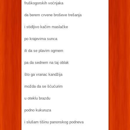
fruškogorskih voćnjaka
da berem crvene broševe trešanja
i stidljivo kačim maslačke
po krajevima sunca
ili da se plavim ogrnem
pa da sednem na taj oblak
što ga vranac kandžija
možda da se šćućurim
u oteklu brazdu
podno kukuruza
i slušam tišinu panonskog podneva