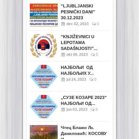
“LJUBLJANSKI
PESNIČKI DANI”
30.12.2023
dec 02, 2023
0
“KNJIŽEVNICI U
LEPOTAMA
SADAŠNJOSTI”...
okt 09, 2023
0
НАЈБОЉИ ОД
НАЈБОЉИХ У...
jul 24, 2023
0
„СУЗЕ КОЗАРЕ 2023“
НАЈБОЉИ ОД...
jun 03, 2023
0
Чтец Блажо Љ.
Даниловић: КОСОВУ