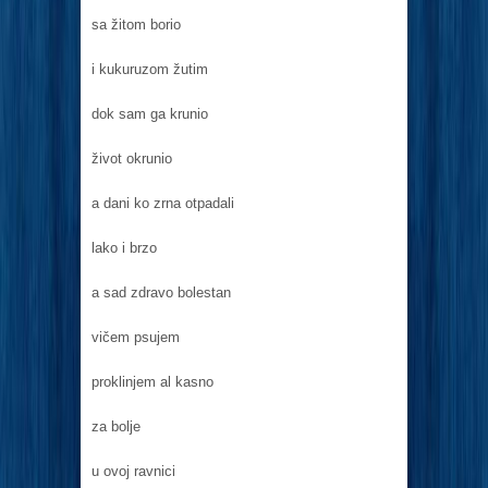
sa žitom borio
i kukuruzom žutim
dok sam ga krunio
život okrunio
a dani ko zrna otpadali
lako i brzo
a sad zdravo bolestan
vičem psujem
proklinjem al kasno
za bolje
u ovoj ravnici