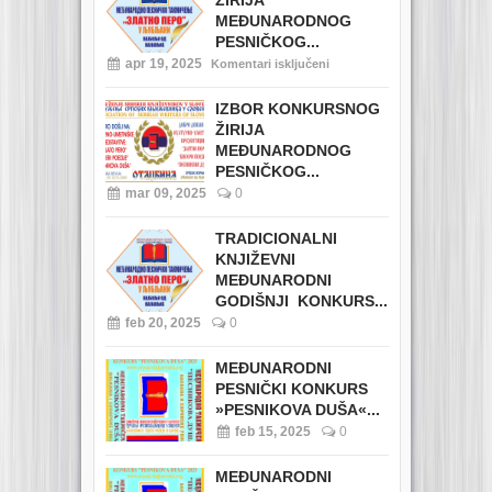
MEĐUNARODNOG
PESNIČKOG...
apr 19, 2025
Komentari isključeni
IZBOR KONKURSNOG
ŽIRIJA
MEĐUNARODNOG
PESNIČKOG...
mar 09, 2025
0
TRADICIONALNI
KNJIŽEVNI
MEĐUNARODNI
GODIŠNJI KONKURS...
feb 20, 2025
0
MEĐUNARODNI
PESNIČKI KONKURS
»PESNIKOVA DUŠA«...
feb 15, 2025
0
MEĐUNARODNI