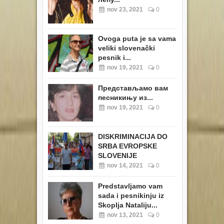
nov 23, 2021
0
Ovoga puta je sa vama
veliki slovenački
pesnik i...
nov 19, 2021
0
Представљамо вам
песникињу из...
nov 19, 2021
0
DISKRIMINACIJA DO
SRBA EVROPSKE
SLOVENIJE
nov 14, 2021
0
Predstavljamo vam
sada i pesnikinju iz
Skoplja Nataliju...
nov 13, 2021
0