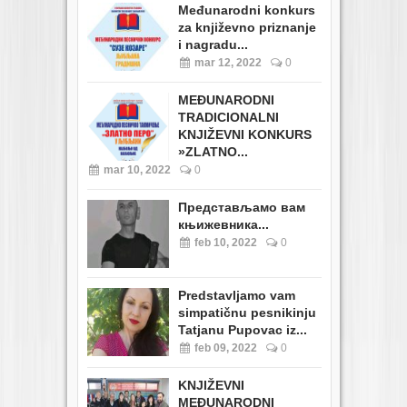
Međunarodni konkurs
za književno priznanje
i nagradu...
mar 12, 2022
0
MEĐUNARODNI
TRADICIONALNI
KNJIŽEVNI KONKURS
»ZLATNO...
mar 10, 2022
0
Представљамо вам
књижевника...
feb 10, 2022
0
Predstavljamo vam
simpatičnu pesnikinju
Tatjanu Pupovac iz...
feb 09, 2022
0
KNJIŽEVNI
MEĐUNARODNI