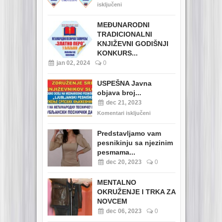
isključeni
MEĐUNARODNI
TRADICIONALNI
KNJIŽEVNI GODIŠNJI
KONKURS...
jan 02, 2024
0
USPEŠNA Javna
objava broj...
dec 21, 2023
Komentari isključeni
Predstavljamo vam
pesnikinju sa njezinim
pesmama...
dec 20, 2023
0
MENTALNO
OKRUŽENJE I TRKA ZA
NOVCEM
dec 06, 2023
0