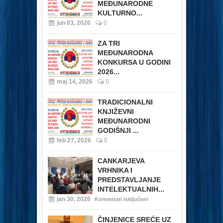
MEĐUNARODNE
KULTURNO...
jun 03, 2026
0
ZA TRI
MEĐUNARODNA
KONKURSA U GODINI
2026...
maj 14, 2026
0
TRADICIONALNI
KNJIŽEVNI
MEĐUNARODNI
GODIŠNJI ...
feb 27, 2026
0
CANKARJEVA
VRHNIKA I
PREDSTAVLJANJE
INTELEKTUALNIH...
jan 30, 2026
Komentari isključeni
ČINJENICE SREĆE UZ