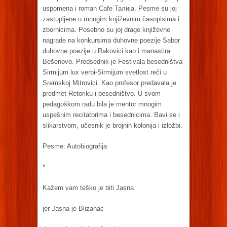
uspomena i roman Cafe Талија. Pesme su joj
zastupljene u mnogim književnim časopisima i
zbornicima. Posebno su joj drage književne
nagrade na konkursima duhovne poezije Sabor
duhovne poezije u Rakovici kao i manastira
Bešenovo. Predsednik je Festivala besedništva
Sirmijum lux verbi-Sirmijum svetlost reči u
Sremskoj Mitrovici. Kao profesor predavala je
predmet Retoriku i besedništvo. U svom
pedagoškom radu bila je mentor mnogim
uspešnim recitatorima i besednicima. Bavi se i
slikarstvom, učesnik je brojnih kolonija i izložbi.
Pesme: Autobiografija
*
Kažem vam teško je biti Jasna
jer Jasna je Blizanac