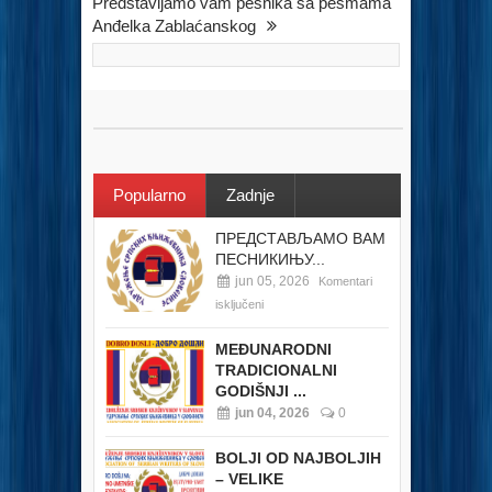
Predstavljamo vam pesnika sa pesmama
Anđelka Zablaćanskog
Popularno
Zadnje
ПРЕДСТАВЉАМО ВАМ
ПЕСНИКИЊУ...
jun 05, 2026
Komentari
isključeni
MEĐUNARODNI
TRADICIONALNI
GODIŠNJI ...
jun 04, 2026
0
BOLJI OD NAJBOLJIH
– VELIKE