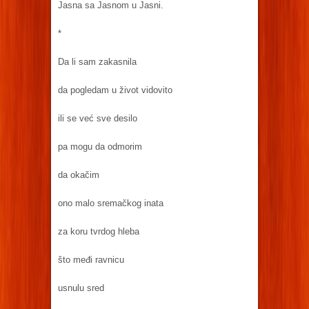
Jasna sa Jasnom u Jasni.
*
Da li sam zakasnila
da pogledam u život vidovito
ili se već sve desilo
pa mogu da odmorim
da okačim
ono malo sremačkog inata
za koru tvrdog hleba
što međi ravnicu
usnulu sred