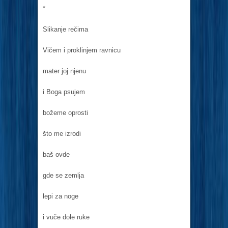
*
Slikanje rečima
Vičem i proklinjem ravnicu
mater joj njenu
i Boga psujem
božeme oprosti
što me izrodi
baš ovde
gde se zemlja
lepi za noge
i vuče dole ruke