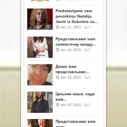
Predstavljamo vam
pesnikinju Nataliju
Janić iz Subotice sa...
dec 21, 2021
0
Pредстављамо vam
симпатичну младу...
dec 16, 2021
0
Данас вам
представљамо...
dec 15, 2021
0
Цењени наши, сада
вам...
dec 02, 2021
0
Представљамо вам
лепу...