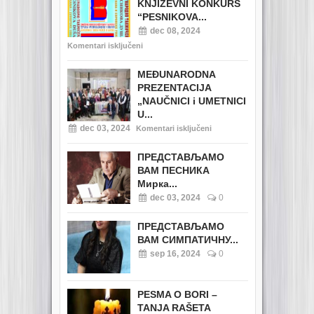
KNJIŽEVNI KONKURS
“PESNIKOVA...
dec 08, 2024
Komentari isključeni
MEĐUNARODNA
PREZENTACIJA
„NAUČNICI i UMETNICI
U...
dec 03, 2024
Komentari isključeni
ПРЕДСТАВЉАМО
ВАМ ПЕСНИКА
Мирка...
dec 03, 2024
0
ПРЕДСТАВЉАМО
ВАМ СИМПАТИЧНУ...
sep 16, 2024
0
PESMA O BORI –
TANJA RAŠETA