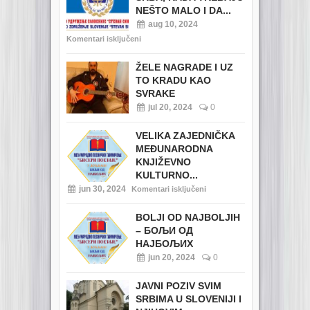
NEŠTO MALO I DA...
aug 10, 2024
Komentari isključeni
ŽELE NAGRADE I UZ
TO KRADU KAO
SVRAKE
jul 20, 2024
0
VELIKA ZAJEDNIČKA
MEĐUNARODNA
KNJIŽEVNO
KULTURNO...
jun 30, 2024
Komentari isključeni
BOLJI OD NAJBOLJIH
– БОЉИ ОД
НАЈБОЉИХ
jun 20, 2024
0
JAVNI POZIV SVIM
SRBIMA U SLOVENIJI I