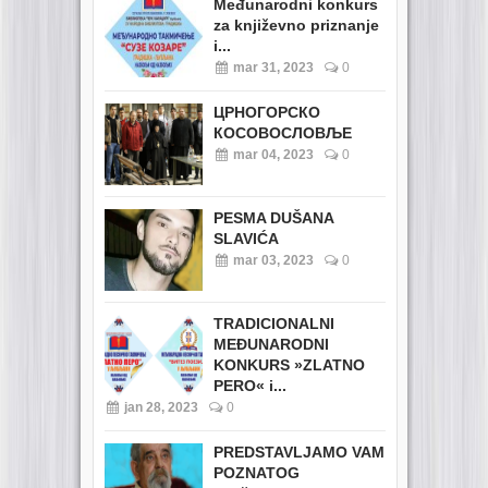
Međunarodni konkurs
za književno priznanje
i...
mar 31, 2023
0
ЦРНОГОРСКО
КОСОВОСЛОВЉЕ
mar 04, 2023
0
PESMA DUŠANA
SLAVIĆA
mar 03, 2023
0
TRADICIONALNI
MEĐUNARODNI
KONKURS »ZLATNO
PERO« i...
jan 28, 2023
0
PREDSTAVLJAMO VAM
POZNATOG