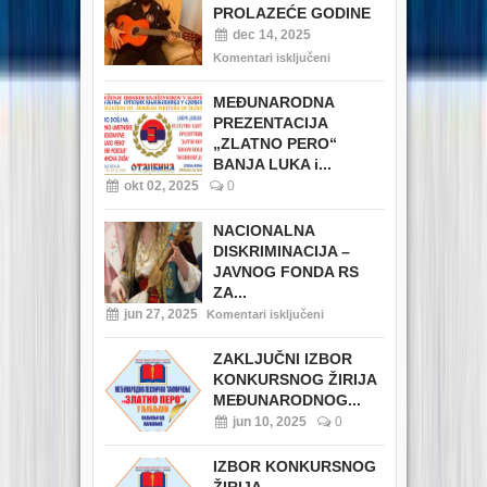
PROLAZEĆE GODINE
dec 14, 2025
Komentari isključeni
MEĐUNARODNA
PREZENTACIJA
„ZLATNO PERO“
BANJA LUKA i...
okt 02, 2025
0
NACIONALNA
DISKRIMINACIJA –
JAVNOG FONDA RS
ZA...
jun 27, 2025
Komentari isključeni
ZAKLJUČNI IZBOR
KONKURSNOG ŽIRIJA
MEĐUNARODNOG...
jun 10, 2025
0
IZBOR KONKURSNOG
ŽIRIJA