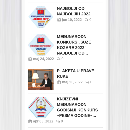
NAJBOLJI OD
NAJBOLJIH 2022
jun 10, 2022
0
MEĐUNARODNI
KONKURS „SUZE
KOZARE 2022“
NAJBOLJI OD...
maj 24, 2022
0
PLAKETA U PRAVE
RUKE
maj 11, 2022
0
KNJIŽEVNI
MEĐUNARODNI
GODIŠNJI KONKURS
»PESMA GODINE«...
apr 03, 2022
0