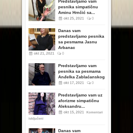
Predstavljamo vam
pesnika simpatičnu
Aminu Hrnčić sa...
okt 25, 2021
0
Danas vam
predstavljamo pesnika
sa pesmama Jasnu
Arbanac
okt 21, 2021
0
Predstavljamo vam
pesnika sa pesmama
Anđelka Zablaćanskog
okt 17, 2021
0
Predstavljamo vam uz
aforizme simpatičnu
Aleksandru...
okt 15, 2021
Komentari
isključeni
Danas vam