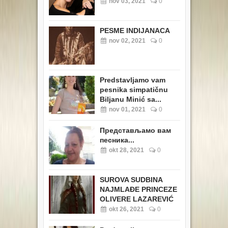
nov 03, 2021
0
PESME INDIJANACA
nov 02, 2021
0
Predstavljamo vam
pesnika simpatičnu
Biljanu Minić sa...
nov 01, 2021
0
Представљамо вам
песника...
okt 28, 2021
0
SUROVA SUDBINA
NAJMLAĐE PRINCEZE
OLIVERE LAZAREVIĆ
okt 26, 2021
0