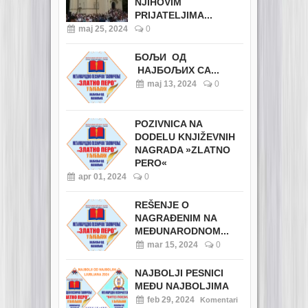
NJIHOVIM
PRIJATELJIMA...
maj 25, 2024
0
БОЉИ ОД
НАЈБОЉИХ СА...
maj 13, 2024
0
POZIVNICA NA
DODELU KNJIŽEVNIH
NAGRADA »ZLATNO
PERO«
apr 01, 2024
0
REŠENJE O
NAGRAĐENIM NA
MEĐUNARODNOM...
mar 15, 2024
0
NAJBOLJI PESNICI
MEĐU NAJBOLJIMA
feb 29, 2024
Komentari