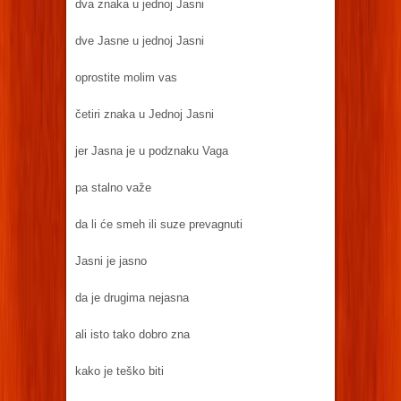
dva znaka u jednoj Jasni
dve Jasne u jednoj Jasni
oprostite molim vas
četiri znaka u Jednoj Jasni
jer Jasna je u podznaku Vaga
pa stalno važe
da li će smeh ili suze prevagnuti
Jasni je jasno
da je drugima nejasna
ali isto tako dobro zna
kako je teško biti