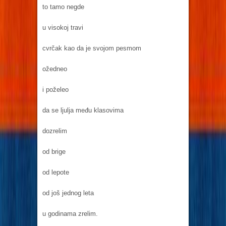
to tamo negde
u visokoj travi
cvrčak kao da je svojom pesmom
ožedneo
i poželeo
da se ljulja među klasovima
dozrelim
od brige
od lepote
od još jednog leta
u godinama zrelim.