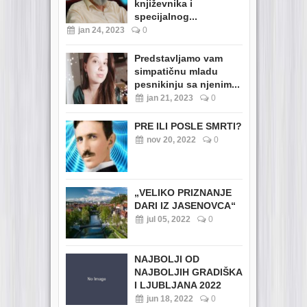
književnika i
specijalnog...
jan 24, 2023
0
Predstavljamo vam
simpatičnu mladu
pesnikinju sa njenim...
jan 21, 2023
0
PRE ILI POSLE SMRTI?
nov 20, 2022
0
„VELIKO PRIZNANJE
DARI IZ JASENOVCA“
jul 05, 2022
0
NAJBOLJI OD
NAJBOLJIH GRADIŠKA
I LJUBLJANA 2022
jun 18, 2022
0