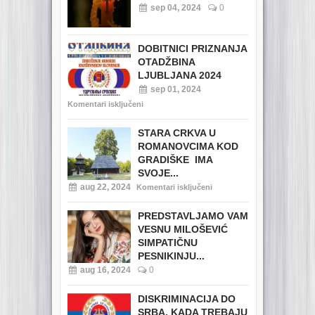
sep 04, 2024
0
DOBITNICI PRIZNANJA
OTADŽBINA
LJUBLJANA 2024
sep 01, 2024
Komentari isključeni
STARA CRKVA U
ROMANOVCIMA KOD
GRADIŠKE IMA
SVOJE...
aug 22, 2024
Komentari isključeni
PREDSTAVLJAMO VAM
VESNU MILOŠEVIĆ
SIMPATIČNU
PESNIKINJU...
aug 16, 2024
0
DISKRIMINACIJA DO
SRBA, KADA TREBAJU