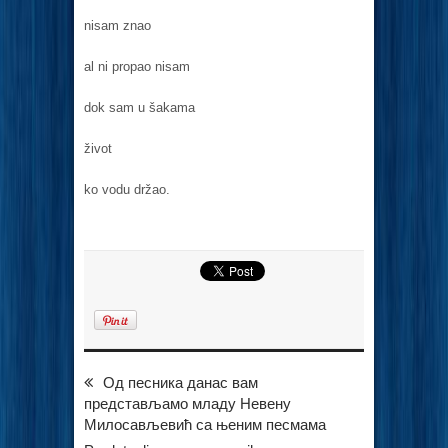
nisam znao
al ni propao nisam
dok sam u šakama
život
ko vodu držao.
Од песника данас вам
представљамо младу Невену
Милосављевић са њеним песмама