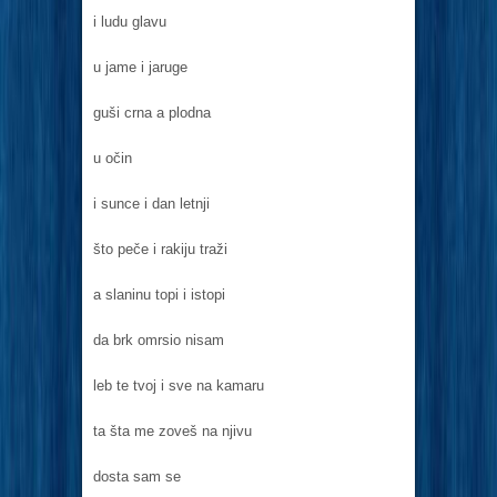
i ludu glavu
u jame i jaruge
guši crna a plodna
u očin
i sunce i dan letnji
što peče i rakiju traži
a slaninu topi i istopi
da brk omrsio nisam
leb te tvoj i sve na kamaru
ta šta me zoveš na njivu
dosta sam se