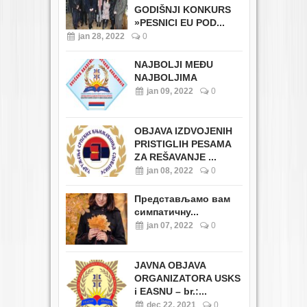
GODIŠNJI KONKURS
»PESNICI EU POD...
jan 28, 2022
0
NAJBOLJI MEĐU
NAJBOLJIMA
jan 09, 2022
0
OBJAVA IZDVOJENIH
PRISTIGLIH PESAMA
ZA REŠAVANJE ...
jan 08, 2022
0
Представљамо вам
симпатичну...
jan 07, 2022
0
JAVNA OBJAVA
ORGANIZATORA USKS
i EASNU – br.:...
dec 22, 2021
0