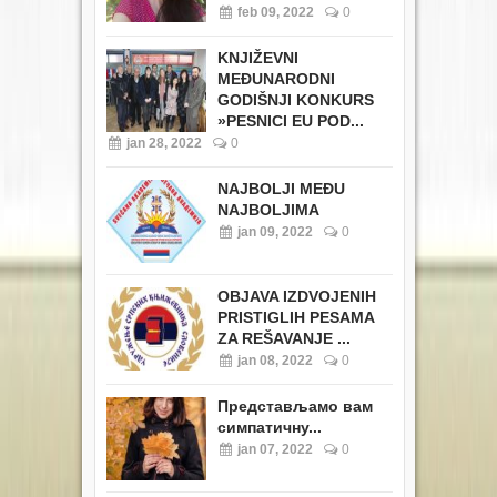
feb 09, 2022
0
KNJIŽEVNI
MEĐUNARODNI
GODIŠNJI KONKURS
»PESNICI EU POD...
jan 28, 2022
0
NAJBOLJI MEĐU
NAJBOLJIMA
jan 09, 2022
0
OBJAVA IZDVOJENIH
PRISTIGLIH PESAMA
ZA REŠAVANJE ...
jan 08, 2022
0
Представљамо вам
симпатичну...
jan 07, 2022
0