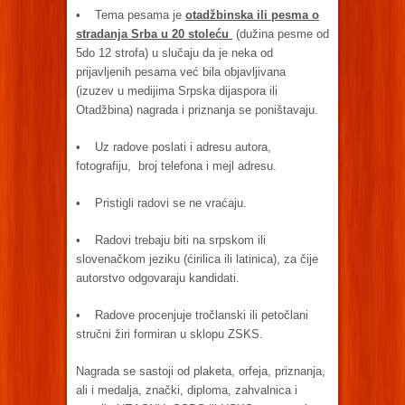
• Tema pesama je
otadžbinska ili pesma o
stradanja Srba u 20 stoleću
(dužina pesme od
5do 12 strofa) u slučaju da je neka od
prijavljenih pesama već bila objavljivana
(izuzev u medijima Srpska dijaspora ili
Otadžbina) nagrada i priznanja se poništavaju.
• Uz radove poslati i adresu autora,
fotografiju, broj telefona i mejl adresu.
• Pristigli radovi se ne vraćaju.
• Radovi trebaju biti na srpskom ili
slovenačkom jeziku (ćirilica ili latinica), za čije
autorstvo odgovaraju kandidati.
• Radove procenjuje tročlanski ili petočlani
stručni žiri formiran u sklopu ZSKS.
Nagrada se sastoji od plaketa, orfeja, priznanja,
ali i medalja, znački, diploma, zahvalnica i