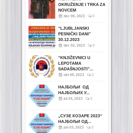
OKRUŽENJE I TRKA ZA
NOVCEM
dec 06, 2023
0
“LJUBLJANSKI
PESNIČKI DANI”
30.12.2023
dec 02, 2023
0
“KNJIŽEVNICI U
LEPOTAMA
SADAŠNJOSTI”...
okt 09, 2023
0
НАЈБОЉИ ОД
НАЈБОЉИХ У...
jul 24, 2023
0
„СУЗЕ КОЗАРЕ 2023“
НАЈБОЉИ ОД...
jun 03, 2023
0