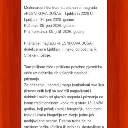
Međunarodni konkurs za priznanje i nagradu
»PESNIKOVA DUŠA« – Ljubljana 2026 U
Ljubljani, 04. juni 2026. godine
Početak: 05. juni 2026. godine
Kraj konkursa: 05. julil 2026. godine
Priznanje i nagradu »PESNIKOVA DUŠA«
dodelićemo u Ljubljani ili nekoj od opština R.
Srpske ili Srbije.
Tom prilikom biće upriličeno posebno pjesničko
veče uz dobitnike tih vrijednih nagrada i
priznanja.
Za priznanje i nagradu mogu konkurisati sva lica
(izuzev onih koji su već bili nagrađivani i
dobitnici nekih od glavnih nagrada i priznanja na
istom tradicionalnom konkursu) stara 18 ili više
godina, koji pošalju svoju fotografiju, popunjenu
izjavu i kraću biografiju uz slanje jedne još
neobjavljene pesme. Pesma treba biti na
srpskom jeziku (ćirilica ili latinica) dostavljene u