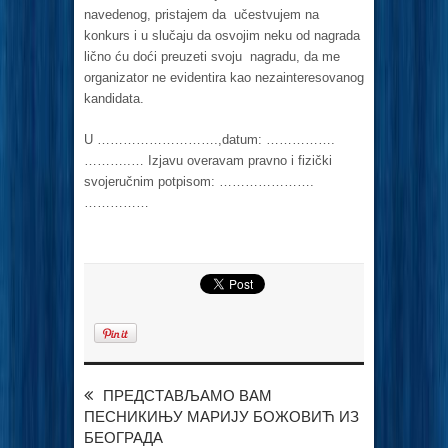
navedenog, pristajem da učestvujem na
konkurs i u slučaju da osvojim neku od nagrada
lično ću doći preuzeti svoju nagradu, da me
organizator ne evidentira kao nezainteresovanog
kandidata.
U ……………………….,datum: …………….
………..… Izjavu overavam pravno i fizički
svojeručnim potpisom: ………………….
……………
ПРЕДСТАВЉАМО ВАМ
ПЕСНИКИЊУ МАРИЈУ БОЖОВИЋ ИЗ
БЕОГРАДА