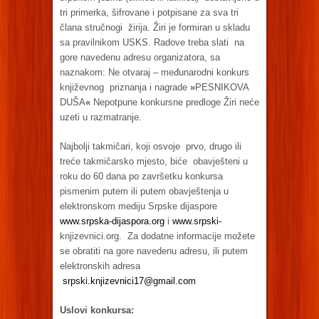
tri primerka, šifrovane i potpisane za sva tri
člana stručnogi žirija. Žiri je formiran u skladu
sa pravilnikom USKS. Radove treba slati na
gore navedenu adresu organizatora, sa
naznakom: Ne otvaraj – međunarodni konkurs
književnog priznanja i nagrade
»
PESNIKOVA
DUŠA
«
Nepotpune konkursne predloge Žiri neće
uzeti u razmatranje.
Najbolji takmičari, koji osvoje prvo, drugo ili
treće takmičarsko mjesto, biće obavješteni u
roku do 60 dana po završetku konkursa
pismenim putem ili putem obavještenja u
elektronskom mediju Srpske dijaspore
www.srpska-dijaspora.org
i
www.srpski-
knjizevnici.org. Za dodatne informacije možete
se obratiti na gore navedenu adresu, ili putem
elektronskih adresa
srpski.knjizevnici17@gmail.com
Uslovi konkursa: