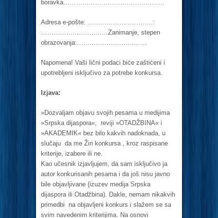
boravka…………………………………………
Adresa e-pošte: ………………………….:
………………………..…Zanimanje, stepen
obrazovanja:……………………………
Napomena! Vaši lični podaci biće zaštićeni i
upotrebljeni isključivo za potrebe konkursa.
Izjava:
»Dozvaljam objavu svojih pesama u medijima
»Srpska dijaspora«, reviji »OTADŽBINA« i
»AKADEMIK« bez bilo kakvih nadoknada, u
slučaju da me Žiri konkursa , kroz raspisane
kriterije, izabere ili ne.
Kao učesnik izjavljujem, da sam isključivo ja
autor konkurisanih pesama i da još nisu javno
bile objavljivane (izuzev medija Srpska
dijaspora ili Otadžbina). Dakle, nemam nikakvih
primedbi na objavljeni konkurs i slažem se sa
svim navedenim kriterijima. Na osnovi