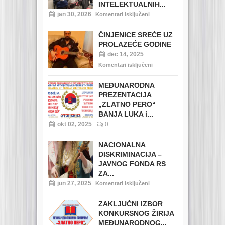
INTELEKTUALNIH...
jan 30, 2026
Komentari isključeni
ČINJENICE SREĆE UZ
PROLAZEĆE GODINE
dec 14, 2025
Komentari isključeni
MEĐUNARODNA
PREZENTACIJA
„ZLATNO PERO“
BANJA LUKA i...
okt 02, 2025
0
NACIONALNA
DISKRIMINACIJA –
JAVNOG FONDA RS
ZA...
jun 27, 2025
Komentari isključeni
ZAKLJUČNI IZBOR
KONKURSNOG ŽIRIJA
MEĐUNARODNOG...