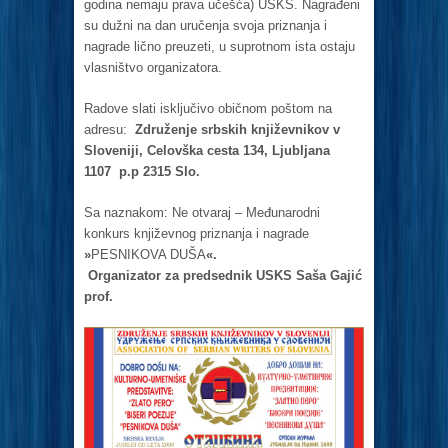
godina nemaju prava učešća) USKS. Nagrađeni
su dužni na dan uručenja svoja priznanja i
nagrade lično preuzeti, u suprotnom ista ostaju
vlasništvo organizatora.
Radove slati isključivo običnom poštom na
adresu:
Združenje srbskih književnikov v
Sloveniji, Celovška cesta 134, Ljubljana
1107 p.p 2315 Slo.
Sa naznakom: Ne otvaraj – Međunarodni
konkurs književnog priznanja i nagrade
»
PESNIKOVA DUŠA
«.
Organizator za predsednik USKS Saša Gajić
prof.