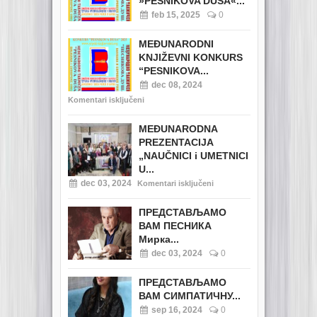
»PESNIKOVA DUŠA«...
feb 15, 2025
0
MEĐUNARODNI
KNJIŽEVNI KONKURS
“PESNIKOVA...
dec 08, 2024
Komentari isključeni
MEĐUNARODNA
PREZENTACIJA
„NAUČNICI i UMETNICI
U...
dec 03, 2024
Komentari isključeni
ПРЕДСТАВЉАМО
ВАМ ПЕСНИКА
Мирка...
dec 03, 2024
0
ПРЕДСТАВЉАМО
ВАМ СИМПАТИЧНУ...
sep 16, 2024
0