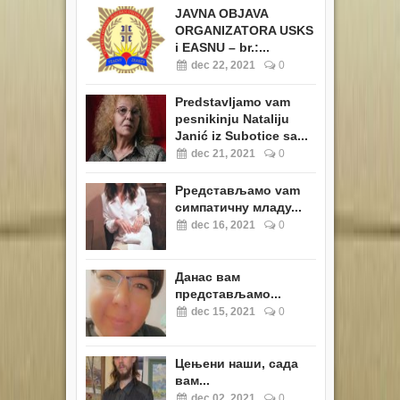
JAVNA OBJAVA
ORGANIZATORA USKS
i EASNU – br.:...
dec 22, 2021
0
Predstavljamo vam
pesnikinju Nataliju
Janić iz Subotice sa...
dec 21, 2021
0
Pредстављамо vam
симпатичну младу...
dec 16, 2021
0
Данас вам
представљамо...
dec 15, 2021
0
Цењени наши, сада
вам...
dec 02, 2021
0