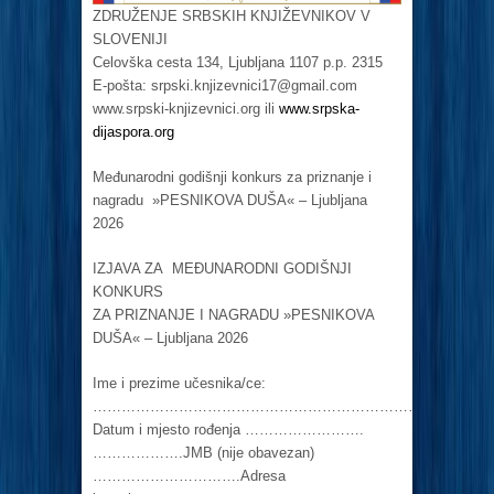
ZDRUŽENJE SRBSKIH KNJIŽEVNIKOV V
SLOVENIJI
Celovška cesta 134, Ljubljana 1107 p.p. 2315
E-pošta:
srpski.knjizevnici17@gmail.com
www.srpski-knjizevnici.org ili
www.srpska-
dijaspora.org
Međunarodni godišnji konkurs za priznanje i
nagradu »PESNIKOVA DUŠA« – Ljubljana
2026
IZJAVA ZA MEĐUNARODNI GODIŠNJI
KONKURS
ZA PRIZNANJE I NAGRADU »PESNIKOVA
DUŠA« – Ljubljana 2026
Ime i prezime učesnika/ce:
………………………………………………………………
Datum i mjesto rođenja …………………….
……………….JMB (nije obavezan)
………………………….Adresa