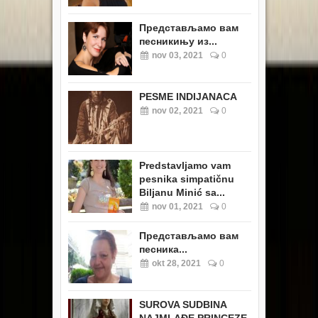
Представљамо вам
песникињу из...
nov 03, 2021
0
PESME INDIJANACA
nov 02, 2021
0
Predstavljamo vam
pesnika simpatičnu
Biljanu Minić sa...
nov 01, 2021
0
Представљамо вам
песника...
okt 28, 2021
0
SUROVA SUDBINA