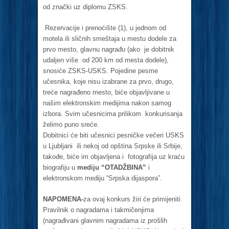
od znački uz diplomu ZSKS.
Rezervacije i prenoćište (1), u jednom od
motela ili sličnih smeštaja u mestu dodele za
prvo mesto, glavnu nagrađu (ako je dobitnik
udaljen više od 200 km od mesta dodele),
snosiće ZSKS-USKS. Pojedine pesme
učesnika, koje nisu izabrane za prvo, drugo,
treće nagrađeno mesto, biće objavljivane u
našim elektronskim medijima nakon samog
izbora. Svim učesnicima prilikom konkurisanja
želimo puno sreće.
Dobitnici će biti učesnici pesničke večeri USKS
u Ljubljani ili nekoj od opština Srpske ili Srbije,
takođe, biće im objavljena i fotografija uz kraću
biografiju u
mediju “OTADŽBINA”
i
elektronskom mediju “Srpska dijaspora”.
NAPOMENA-
za ovaj konkurs žiri će primijeniti
Pravilnik o nagradama i takmičenjima
(nagrađivani glavnim nagradama iz prošlih