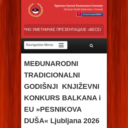
ТНИЧКЕ ПРЕЗЕНТАЦИЈЕ »ВЕСЕЛИ ДАНИ СРПСКЕ ДИЈАСПОРЕ« НАША Т
MEĐUNARODNI
TRADICIONALNI
GODIŠNJI KNJIŽEVNI
KONKURS BALKANA i
EU
»PESNIKOVA
DUŠA« Ljubljana 2026