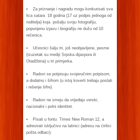
• Za priznanje i nagradu mogu konkurisati sva
lica satara 18 godina (17 uz podpis jednoga od
roditelja) koja pošalju svoju fotografiju,
popunjenu izjavu i biografiju ne dužu od 10
rečenica.
• Učesnici šalju tri, još neobjavljene, pesme
(izuzetak su mediji Srpska dijaspora ili
Otadžbina) u tri primjerka.
• Radovi se potpisuju svojeručnim potpisom,
a dodatno i šifrom (u istoj koverti trebaju poslati
i rešenje šifre).
• Radovi ne smeju da vrijeđaju verski,
nacionalni i polni identitet.
• Pisati u fontu Times New Roman 12, a
adresirati isključivo na latinici (adresu na ćirilici
pošta odbaci).