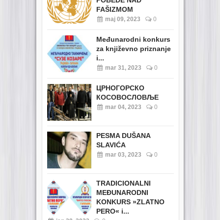
POBEDE NAD
FAŠIZMOM
maj 09, 2023
0
Međunarodni konkurs
za književno priznanje
i...
mar 31, 2023
0
ЦРНОГОРСКО
КОСОВОСЛОВЉЕ
mar 04, 2023
0
PESMA DUŠANA
SLAVIĆA
mar 03, 2023
0
TRADICIONALNI
MEĐUNARODNI
KONKURS »ZLATNO
PERO« i...