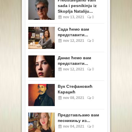
Predstavljamo vam
sada i pesnikinju iz
Skoplja Nataliju...
nov 13, 2021
0
Сада ћемо вам
представити...
nov 12, 2021
0
Данас ћемо вам
представити...
nov 12, 2021
0
Вук Стефановић
Караџић
nov 08, 2021
0
Представљамо вам
песникињу из...
nov 04, 2021
0