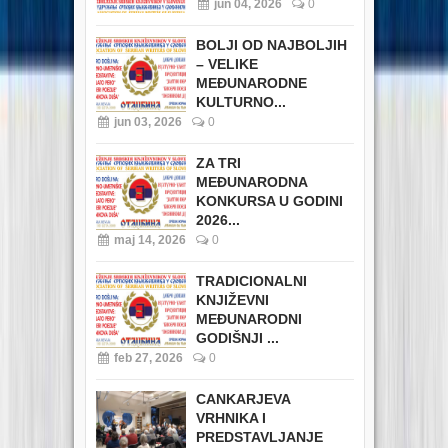
jun 04, 2026
0
BOLJI OD NAJBOLJIH
– VELIKE
MEĐUNARODNE
KULTURNO...
jun 03, 2026
0
ZA TRI
MEĐUNARODNA
KONKURSA U GODINI
2026...
maj 14, 2026
0
TRADICIONALNI
KNJIŽEVNI
MEĐUNARODNI
GODIŠNJI ...
feb 27, 2026
0
CANKARJEVA
VRHNIKA I
PREDSTAVLJANJE