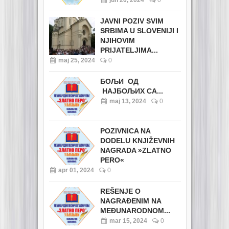
jun 20, 2024
0
JAVNI POZIV SVIM
SRBIMA U SLOVENIJI I
NJIHOVIM
PRIJATELJIMA...
maj 25, 2024
0
БОЉИ ОД
НАЈБОЉИХ СА...
maj 13, 2024
0
POZIVNICA NA
DODELU KNJIŽEVNIH
NAGRADA »ZLATNO
PERO«
apr 01, 2024
0
REŠENJE O
NAGRAĐENIM NA
MEĐUNARODNOM...
mar 15, 2024
0