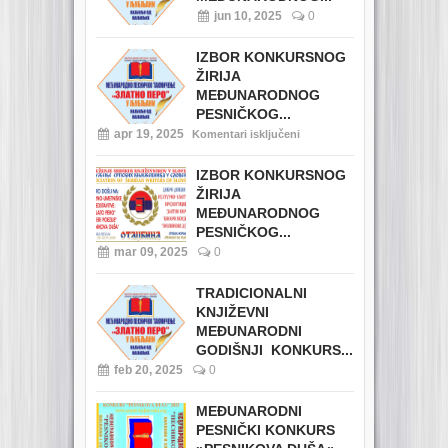
jun 10, 2025
0
IZBOR KONKURSNOG
ŽIRIJA
MEĐUNARODNOG
PESNIČKOG...
apr 19, 2025
Komentari isključeni
IZBOR KONKURSNOG
ŽIRIJA
MEĐUNARODNOG
PESNIČKOG...
mar 09, 2025
0
TRADICIONALNI
KNJIŽEVNI
MEĐUNARODNI
GODIŠNJI KONKURS...
feb 20, 2025
0
MEĐUNARODNI
PESNIČKI KONKURS