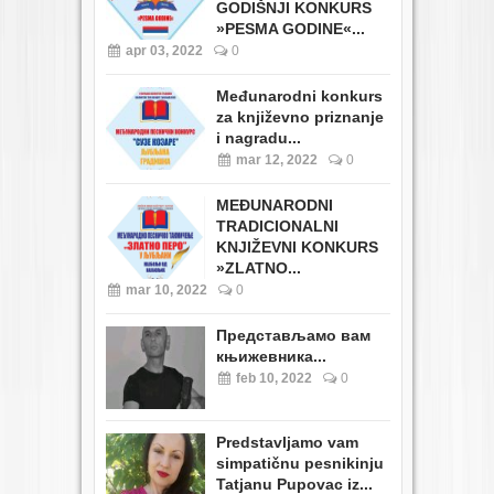
GODIŠNJI KONKURS
»PESMA GODINE«...
apr 03, 2022
0
Međunarodni konkurs
za književno priznanje
i nagradu...
mar 12, 2022
0
MEĐUNARODNI
TRADICIONALNI
KNJIŽEVNI KONKURS
»ZLATNO...
mar 10, 2022
0
Представљамо вам
књижевника...
feb 10, 2022
0
Predstavljamo vam
simpatičnu pesnikinju
Tatjanu Pupovac iz...