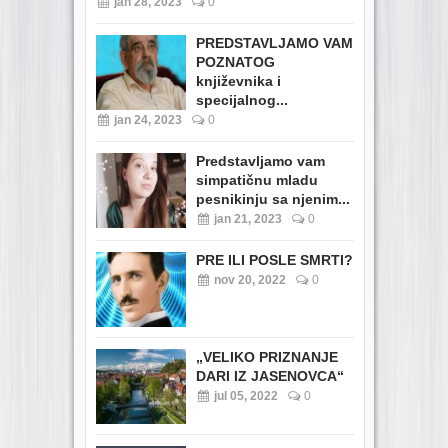
jan 28, 2023
0
PREDSTAVLJAMO VAM
POZNATOG
književnika i
specijalnog...
jan 24, 2023
0
Predstavljamo vam
simpatičnu mladu
pesnikinju sa njenim...
jan 21, 2023
0
PRE ILI POSLE SMRTI?
nov 20, 2022
0
„VELIKO PRIZNANJE
DARI IZ JASENOVCA“
jul 05, 2022
0