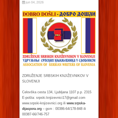
jun 04, 2026
ZDRUŽENJE SRBSKIH KNJIŽEVNIKOV V
SLOVENIJI
Celovška cesta 134, Ljubljana 1107 p.p. 2315
E-pošta:
srpski.knjizevnici17@gmail.com
www.srpski-knjizevnici.org ili
www.srpska-
dijaspora.org
– gsm : 00386-64/178-848 ili
00387-66/746-757