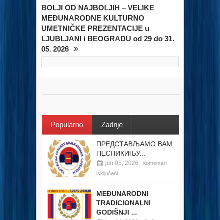
BOLJI OD NAJBOLJIH – VELIKE
MEĐUNARODNE KULTURNO
UMETNIČKE PREZENTACIJE u
LJUBLJANI i BEOGRADU od 29 do 31.
05. 2026
Popularno
Zadnje
ПРЕДСТАВЉАМО ВАМ
ПЕСНИКИЊУ...
jun 05, 2026
Komentari
isključeni
MEĐUNARODNI
TRADICIONALNI
GODIŠNJI ...