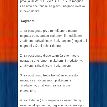
povelja UEASNU, SSDS ili USKS uz moguće
i za novčane iznose za glavnu nagrade ukoliko
ih neko donira.
Nagrade:
1. za postignuto prvo takmičarsko mesto
nagrada sa »zlatnom plaketom ili medaljom«,
značkom, zahvalnicom i priznanjem (moguć je i
nagradni veženi peškir (lenta).
2. za postignuto drugo takmičarsko mjesto
nagrada sa »srbrnom plaketom ili medaljom«,
značkom, zahvalnicom i priznanjem.
3. za postignuto treće takmičarsko mesto
nagrada sa »bronzanom plaketom ili
medaljom«, značkom, zahvalnicom i
priznanjem.
4. za dodatne (3) tri nagrade za najemotivniju i
najorgionalniju pesmu, nagrade će se sastojati