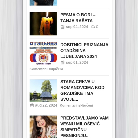
PESMA O BORI –
TANJA RAŠETA
sep 04, 2024
0
DOBITNICI PRIZNANJA
OTADŽBINA
LJUBLJANA 2024
sep 01, 2024
Komentari isključeni
STARA CRKVA U
ROMANOVCIMA KOD
GRADIŠKE IMA
SVOJE...
aug 22, 2024
Komentari isključeni
PREDSTAVLJAMO VAM
VESNU MILOŠEVIĆ
SIMPATIČNU
PESNIKINJU...