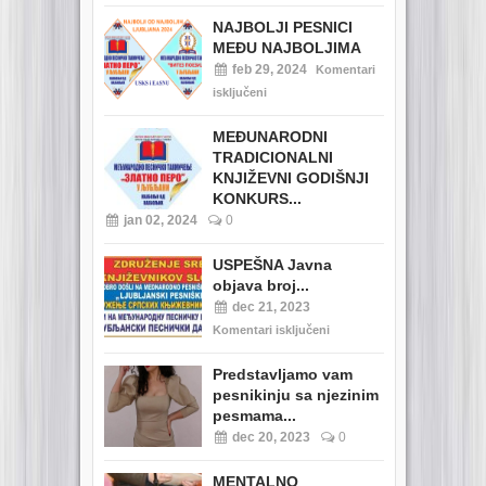
NAJBOLJI PESNICI
MEĐU NAJBOLJIMA
feb 29, 2024
Komentari
isključeni
MEĐUNARODNI
TRADICIONALNI
KNJIŽEVNI GODIŠNJI
KONKURS...
jan 02, 2024
0
USPEŠNA Javna
objava broj...
dec 21, 2023
Komentari isključeni
Predstavljamo vam
pesnikinju sa njezinim
pesmama...
dec 20, 2023
0
MENTALNO