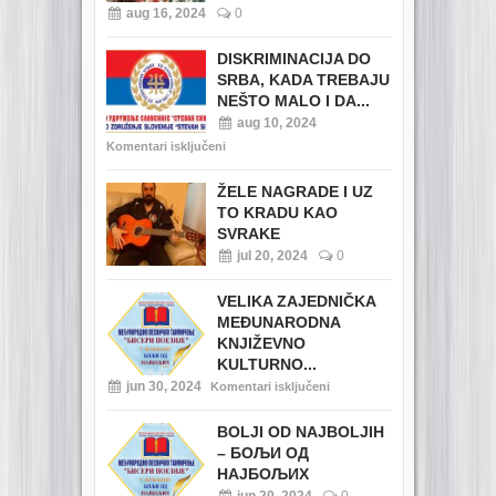
aug 16, 2024
0
DISKRIMINACIJA DO
SRBA, KADA TREBAJU
NEŠTO MALO I DA...
aug 10, 2024
Komentari isključeni
ŽELE NAGRADE I UZ
TO KRADU KAO
SVRAKE
jul 20, 2024
0
VELIKA ZAJEDNIČKA
MEĐUNARODNA
KNJIŽEVNO
KULTURNO...
jun 30, 2024
Komentari isključeni
BOLJI OD NAJBOLJIH
– БОЉИ ОД
НАЈБОЉИХ