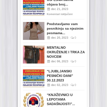
objava broj...
dec 21, 2023
Komentari isključeni
Predstavljamo vam
pesnikinju sa njezinim
pesmama...
dec 20, 2023
0
MENTALNO
OKRUŽENJE I TRKA ZA
NOVCEM
dec 06, 2023
0
“LJUBLJANSKI
PESNIČKI DANI”
30.12.2023
dec 02, 2023
0
“KNJIŽEVNICI U
LEPOTAMA
SADAŠNJOSTI”...