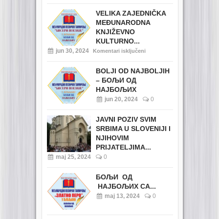
VELIKA ZAJEDNIČKA
MEĐUNARODNA
KNJIŽEVNO
KULTURNO...
jun 30, 2024
Komentari isključeni
BOLJI OD NAJBOLJIH
– БОЉИ ОД
НАЈБОЉИХ
jun 20, 2024
0
JAVNI POZIV SVIM
SRBIMA U SLOVENIJI I
NJIHOVIM
PRIJATELJIMA...
maj 25, 2024
0
БОЉИ ОД
НАЈБОЉИХ СА...
maj 13, 2024
0