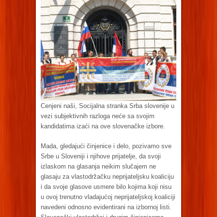
Cenjeni naši, Socijalna stranka Srba slovenije u
vezi subjektivnih razloga neće sa svojim
kandidatima izaći na ove slovenačke izbore.
Mada, gledajući činjenice i delo, pozivamo sve
Srbe u Sloveniji i njihove prijatelje, da svoji
izlaskom na glasanja neikim slučajem ne
glasaju za vlastodržačku neprijateljsku koaliciju
i da svoje glasove usmere bilo kojima koji nisu
u ovoj trenutno vladajućoj neprijateljskoj koaliciji
navedeni odnosno evidentirani na izbornoj listi.