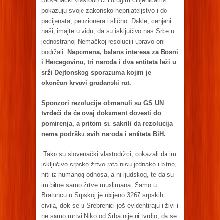
Slovenački vlastodržci i drugim činjenicama
pokazuju svoje zakonsko neprijateljstvo i do
pacijenata, penzionera i slično. Dakle, cenjeni
naši, imajte u vidu, da su isključivo nas Srbe u
jednostranoj Nemačkoj resoluciji upravo oni
podržali.
Napomena, balans interesa za Bosni
i Hercegovinu, tri naroda i dva entiteta leži u
srži Dejtonskog sporazuma kojim je
okončan krvavi građanski rat.
Sponzori rezolucije obmanuli su GS UN
tvrdeći da će ovaj dokument dovesti do
pomirenja, a pritom su sakrili da rezolucija
nema podršku svih naroda i entiteta BiH.
Tako su slovenački vlastodržci, dokazali da im
isključivo srpske žrtve rata nisu jednake i bitne,
niti iz humanog odnosa, a ni ljudskog, te da su
im bitne samo žrtve muslimana. Samo u
Bratuncu u Srpskoj je ubijeno 3267 srpskih
civila, dok se u Srebrenici još evidentiraju i živi i
ne samo mrtvi.Niko od Srba nije ni tvrdio, da se