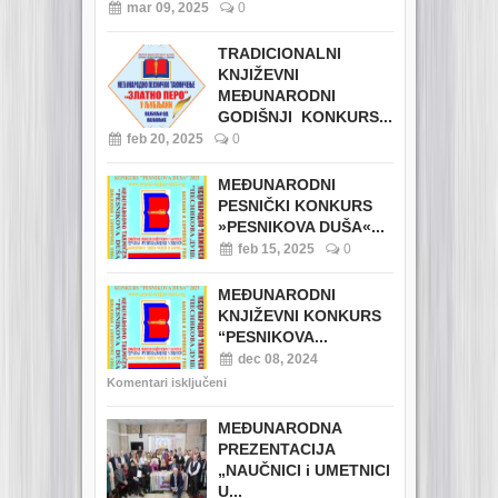
mar 09, 2025
0
TRADICIONALNI
KNJIŽEVNI
MEĐUNARODNI
GODIŠNJI KONKURS...
feb 20, 2025
0
MEĐUNARODNI
PESNIČKI KONKURS
»PESNIKOVA DUŠA«...
feb 15, 2025
0
MEĐUNARODNI
KNJIŽEVNI KONKURS
“PESNIKOVA...
dec 08, 2024
Komentari isključeni
MEĐUNARODNA
PREZENTACIJA
„NAUČNICI i UMETNICI
U...