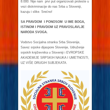
8.000. Nije nam prvi put organizovati proteste u
vezi diskriminacije do nas Srba u Sloveniji,
kazuju i slike. Srećno!
SA PRAVDOM I PONOSOM U IME BOGA,
ISTINOM I PRAVDOM UZ PRAVOSLAVLJE
NARODA SVOGA.
Vodstvo Socijalna stranka Srba Slovenije,
Savez srpske dijaspore Slovenije, Udruženje
srpskih književnika u Sloveniji i EVROPSKE
AKADEMIJE SRPSKIH NAUKA I UMETNOSTI,
UZ VIŠE DRUGIH SUBJEKATA.