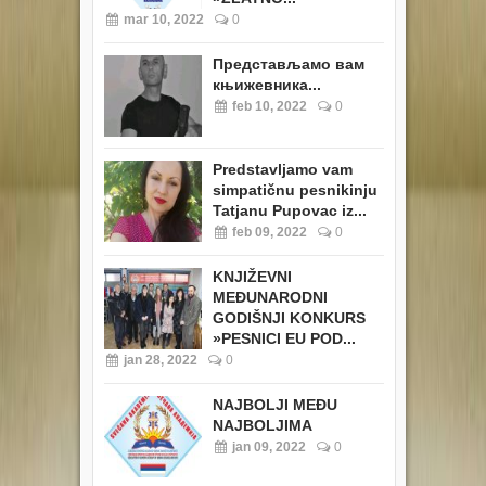
mar 10, 2022
0
Представљамо вам
књижевника...
feb 10, 2022
0
Predstavljamo vam
simpatičnu pesnikinju
Tatjanu Pupovac iz...
feb 09, 2022
0
KNJIŽEVNI
MEĐUNARODNI
GODIŠNJI KONKURS
»PESNICI EU POD...
jan 28, 2022
0
NAJBOLJI MEĐU
NAJBOLJIMA
jan 09, 2022
0