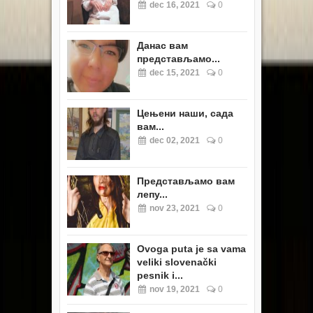
dec 16, 2021
0
Данас вам
представљамо...
dec 15, 2021
0
Цењени наши, сада
вам...
dec 02, 2021
0
Представљамо вам
лепу...
nov 23, 2021
0
Ovoga puta je sa vama
veliki slovenački
pesnik i...
nov 19, 2021
0