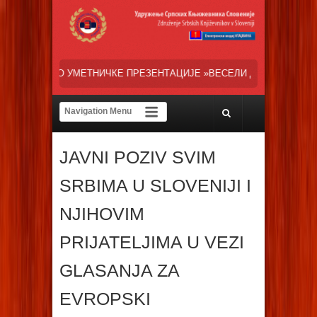
ПРЕЗЕНТАЦИЈЕ »ВЕСЕЛИ ДАНИ СРПСКЕ ДИЈАСПОРЕ« НАША ТРЕНУТН
JAVNI POZIV SVIM
SRBIMA U SLOVENIJI I
NJIHOVIM
PRIJATELJIMA U VEZI
GLASANJA ZA
EVROPSKI