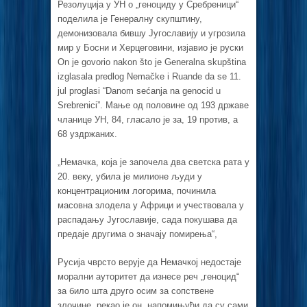
Резолуција у УН о „геноциду у Сребреници“
поделила је Генералну скупштину,
демонизовала бившу Југославију и угрозила
мир у Босни и Херцеговини, изјавио је руски
On je govorio nakon što je Generalna skupština
izglasala predlog Nemačke i Ruande da se 11.
jul proglasi “Danom sećanja na genocid u
Srebrenici”. Мање од половине од 193 државе
чланице УН, 84, гласало је за, 19 против, а
68 уздржаних.
„Немачка, која је започела два светска рата у
20. веку, убила је милионе људи у
концентрационим логорима, починила
масовна злодела у Африци и учествовала у
распадању Југославије, сада покушава да
предаје другима о значају помирења“,
Русија чврсто верује да Немачкој недостаје
морални ауторитет да изнесе реч „геноцид“
за било шта друго осим за сопствене
злочине, рекао је он, напомињући да су сами