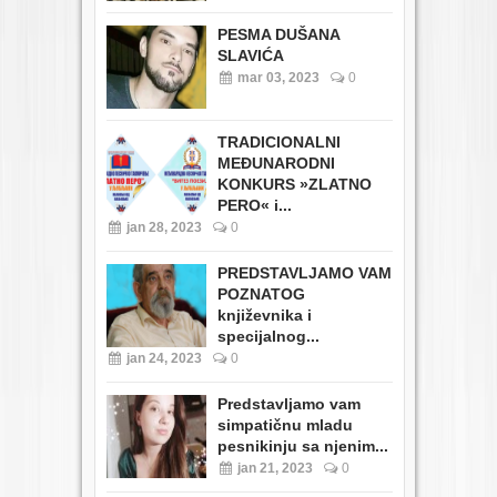
PESMA DUŠANA
SLAVIĆA
mar 03, 2023
0
TRADICIONALNI
MEĐUNARODNI
KONKURS »ZLATNO
PERO« i...
jan 28, 2023
0
PREDSTAVLJAMO VAM
POZNATOG
književnika i
specijalnog...
jan 24, 2023
0
Predstavljamo vam
simpatičnu mladu
pesnikinju sa njenim...
jan 21, 2023
0