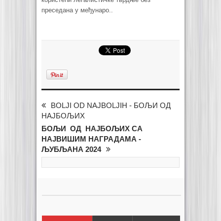
преседана у међунаро..
BOLJI OD NAJBOLJIH - БОЉИ ОД
НАЈБОЉИХ
БОЉИ ОД НАЈБОЉИХ СА
НАЈВИШИМ НАГРАДАМА -
ЉУБЉАНА 2024