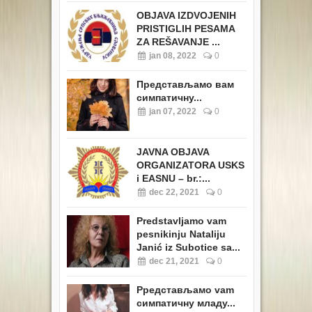
OBJAVA IZDVOJENIH
PRISTIGLIH PESAMA
ZA REŠAVANJE ...
jan 08, 2022
0
Представљамо вам
симпатичну...
jan 07, 2022
0
JAVNA OBJAVA
ORGANIZATORA USKS
i EASNU – br.:...
dec 22, 2021
0
Predstavljamo vam
pesnikinju Nataliju
Janić iz Subotice sa...
dec 21, 2021
0
Pредстављамо vam
симпатичну младу...