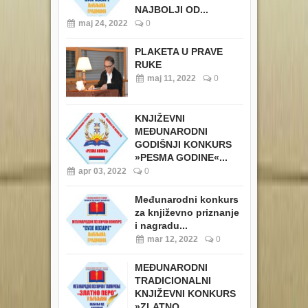
NAJBOLJI OD...
maj 24, 2022
0
PLAKETA U PRAVE
RUKE
maj 11, 2022
0
KNJIŽEVNI
MEĐUNARODNI
GODIŠNJI KONKURS
»PESMA GODINE«...
apr 03, 2022
0
Međunarodni konkurs
za književno priznanje
i nagradu...
mar 12, 2022
0
MEĐUNARODNI
TRADICIONALNI
KNJIŽEVNI KONKURS
»ZLATNO...