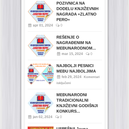
POZIVNICA NA
DODELU KNJIŽEVNIH
NAGRADA »ZLATNO
PERO«
apr 01, 2024
0
REŠENJE O
NAGRAĐENIM NA
MEĐUNARODNOM...
mar 15, 2024
0
NAJBOLJI PESNICI
MEĐU NAJBOLJIMA
feb 29, 2024
Komentari
isključeni
MEĐUNARODNI
TRADICIONALNI
KNJIŽEVNI GODIŠNJI
KONKURS...
jan 02, 2024
0
USPEŠNA Javna