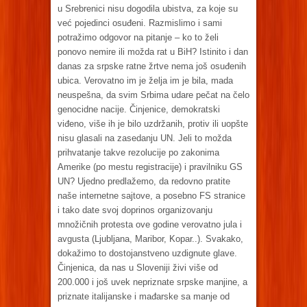
u Srebrenici nisu dogodila ubistva, za koje su
već pojedinci osuđeni. Razmislimo i sami
potražimo odgovor na pitanje – ko to želi
ponovo nemire ili možda rat u BiH? Istinito i dan
danas za srpske ratne žrtve nema još osuđenih
ubica. Verovatno im je želja im je bila, mada
neuspešna, da svim Srbima udare pečat na čelo
genocidne nacije. Činjenice, demokratski
viđeno, više ih je bilo uzdržanih, protiv ili uopšte
nisu glasali na zasedanju UN. Jeli to možda
prihvatanje takve rezolucije po zakonima
Amerike (po mestu registracije) i pravilniku GS
UN? Ujedno predlažemo, da redovno pratite
naše internetne sajtove, a posebno FS stranice
i tako date svoj doprinos organizovanju
množičnih protesta ove godine verovatno jula i
avgusta (Ljubljana, Maribor, Kopar..). Svakako,
dokažimo to dostojanstveno uzdignute glave.
Činjenica, da nas u Sloveniji živi više od
200.000 i još uvek nepriznate srpske manjine, a
priznate italijanske i mađarske sa manje od