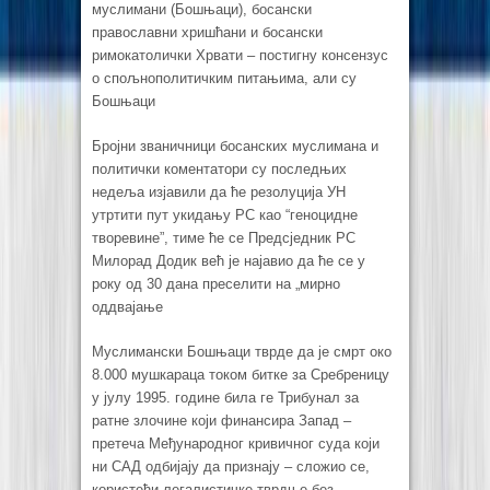
муслимани (Бошњаци), босански
православни хришћани и босански
римокатолички Хрвати – постигну консензус
о спољнополитичким питањима, али су
Бошњаци
Бројни званичници босанских муслимана и
политички коментатори су последњих
недеља изјавили да ће резолуција УН
утртити пут укидању РС као “геноцидне
творевине”, тиме ће се Предсједник РС
Милорад Додик већ је најавио да ће се у
року од 30 дана преселити на „мирно
оддвајање
Муслимански Бошњаци тврде да је смрт око
8.000 мушкараца током битке за Сребреницу
у јулу 1995. године била ге Трибунал за
ратне злочине који финансира Запад –
претеча Међународног кривичног суда који
ни САД одбијају да признају – сложио се,
користећи легалистичке тврдње без