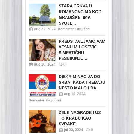
STARA CRKVA U
ROMANOVCIMA KOD
GRADIŠKE IMA
SVOJE...
aug 22, 2024
Komentari isključeni
PREDSTAVLJAMO VAM
VESNU MILOŠEVIĆ
SIMPATIČNU
PESNIKINJU...
aug 16, 2024
0
DISKRIMINACIJA DO
SRBA, KADA TREBAJU
NEŠTO MALO I DA...
aug 10, 2024
Komentari isključeni
ŽELE NAGRADE I UZ
TO KRADU KAO
SVRAKE
jul 20, 2024
0