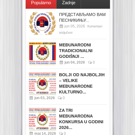
Popularno
Zadnje
ПРЕДСТАВЉАМО ВАМ
ПЕСНИКИЊУ...
jun 05, 2026
Komentari
isključeni
MEĐUNARODNI
TRADICIONALNI
GODIŠNJI ...
jun 04, 2026
0
BOLJI OD NAJBOLJIH
– VELIKE
MEĐUNARODNE
KULTURNO...
jun 03, 2026
0
ZA TRI
MEĐUNARODNA
KONKURSA U GODINI
2026...
maj 14, 2026
0