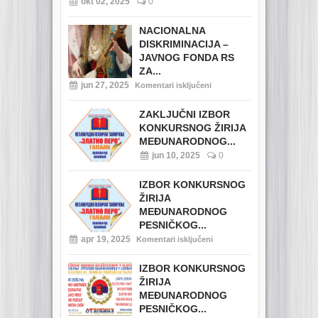
okt 02, 2025
0
NACIONALNA
DISKRIMINACIJA –
JAVNOG FONDA RS
ZA...
jun 27, 2025
Komentari isključeni
ZAKLJUČNI IZBOR
KONKURSNOG ŽIRIJA
MEĐUNARODNOG...
jun 10, 2025
0
IZBOR KONKURSNOG
ŽIRIJA
MEĐUNARODNOG
PESNIČKOG...
apr 19, 2025
Komentari isključeni
IZBOR KONKURSNOG
ŽIRIJA
MEĐUNARODNOG
PESNIČKOG...