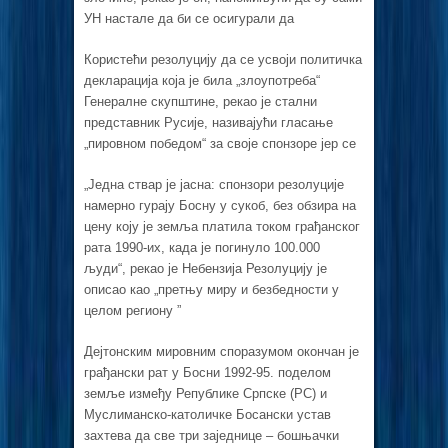
УН настале да би се осигурали да
Користећи резолуцију да се усвоји политичка
декларација која је била „злоупотреба“
Генералне скупштине, рекао је стални
представник Русије, називајући гласање
„пировном победом“ за своје спонзоре јер се
„Једна ствар је јасна: спонзори резолуције
намерно гурају Босну у сукоб, без обзира на
цену коју је земља платила током грађанског
рата 1990-их, када је погинуло 100.000
људи“, рекао је Небензија Резолуцију је
описао као „претњу миру и безбедности у
целом региону ”
Дејтонским мировним споразумом окончан је
грађански рат у Босни 1992-95. поделом
земље између Републике Српске (РС) и
Муслиманско-католичке Босански устав
захтева да све три заједнице – бошњачки