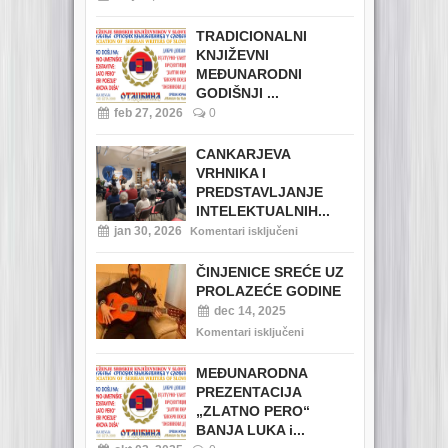
TRADICIONALNI
KNJIŽEVNI
MEĐUNARODNI
GODIŠNJI ...
feb 27, 2026
0
CANKARJEVA
VRHNIKA I
PREDSTAVLJANJE
INTELEKTUALNIH...
jan 30, 2026
Komentari isključeni
ČINJENICE SREĆE UZ
PROLAZEĆE GODINE
dec 14, 2025
Komentari isključeni
MEĐUNARODNA
PREZENTACIJA
„ZLATNO PERO“
BANJA LUKA i...