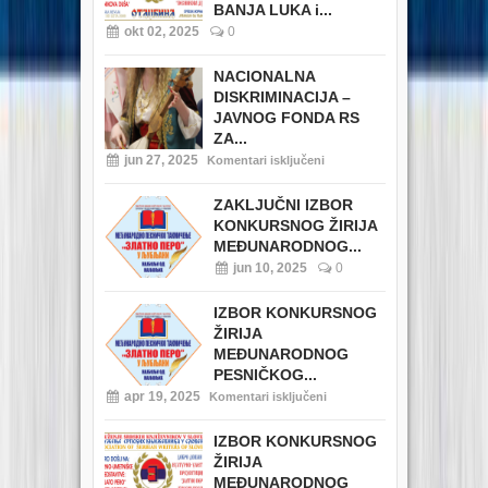
BANJA LUKA i...
okt 02, 2025
0
NACIONALNA
DISKRIMINACIJA –
JAVNOG FONDA RS
ZA...
jun 27, 2025
Komentari isključeni
ZAKLJUČNI IZBOR
KONKURSNOG ŽIRIJA
MEĐUNARODNOG...
jun 10, 2025
0
IZBOR KONKURSNOG
ŽIRIJA
MEĐUNARODNOG
PESNIČKOG...
apr 19, 2025
Komentari isključeni
IZBOR KONKURSNOG
ŽIRIJA
MEĐUNARODNOG