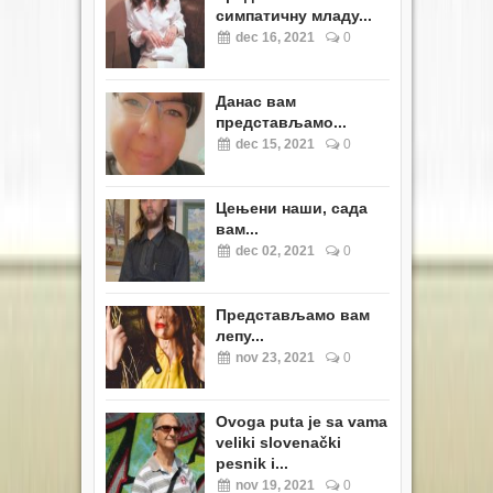
симпатичну младу...
dec 16, 2021
0
Данас вам
представљамо...
dec 15, 2021
0
Цењени наши, сада
вам...
dec 02, 2021
0
Представљамо вам
лепу...
nov 23, 2021
0
Ovoga puta je sa vama
veliki slovenački
pesnik i...
nov 19, 2021
0