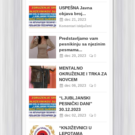
USPEŠNA Javna
objava broj...
dec 21, 2023
Komentari isključeni
Predstavljamo vam
pesnikinju sa njezinim
pesmama...
dec 20, 2023
0
MENTALNO
OKRUŽENJE I TRKA ZA
NOVCEM
dec 06, 2023
0
“LJUBLJANSKI
PESNIČKI DANI”
30.12.2023
dec 02, 2023
0
“KNJIŽEVNICI U
LEPOTAMA