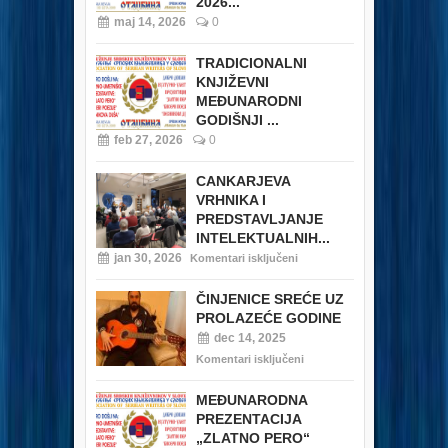
2026...
maj 14, 2026
0
TRADICIONALNI
KNJIŽEVNI
MEĐUNARODNI
GODIŠNJI ...
feb 27, 2026
0
CANKARJEVA
VRHNIKA I
PREDSTAVLJANJE
INTELEKTUALNIH...
jan 30, 2026
Komentari isključeni
ČINJENICE SREĆE UZ
PROLAZEĆE GODINE
dec 14, 2025
Komentari isključeni
MEĐUNARODNA
PREZENTACIJA
„ZLATNO PERO“