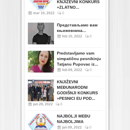
KNJIŽEVNI KONKURS
»ZLATNO...
mar 10, 2022
0
Представљамо вам
књижевника...
feb 10, 2022
0
Predstavljamo vam
simpatičnu pesnikinju
Tatjanu Pupovac iz...
feb 09, 2022
0
KNJIŽEVNI
MEĐUNARODNI
GODIŠNJI KONKURS
»PESNICI EU POD...
jan 28, 2022
0
NAJBOLJI MEĐU
NAJBOLJIMA
jan 09, 2022
0