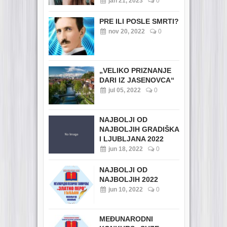
jan 21, 2023
0
PRE ILI POSLE SMRTI?
nov 20, 2022
0
„VELIKO PRIZNANJE
DARI IZ JASENOVCA“
jul 05, 2022
0
NAJBOLJI OD
NAJBOLJIH GRADIŠKA
I LJUBLJANA 2022
jun 18, 2022
0
NAJBOLJI OD
NAJBOLJIH 2022
jun 10, 2022
0
MEĐUNARODNI