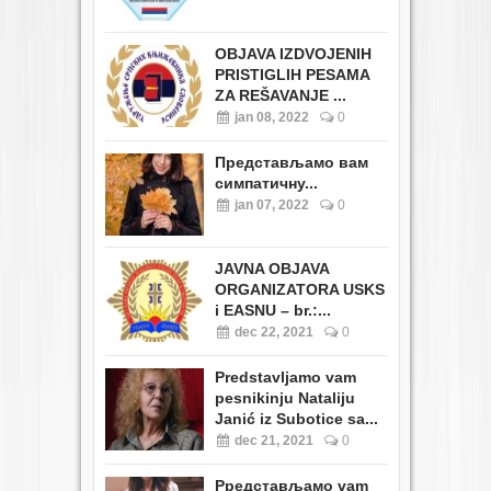
OBJAVA IZDVOJENIH
PRISTIGLIH PESAMA
ZA REŠAVANJE ...
jan 08, 2022
0
Представљамо вам
симпатичну...
jan 07, 2022
0
JAVNA OBJAVA
ORGANIZATORA USKS
i EASNU – br.:...
dec 22, 2021
0
Predstavljamo vam
pesnikinju Nataliju
Janić iz Subotice sa...
dec 21, 2021
0
Pредстављамо vam