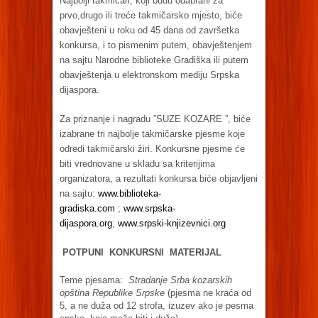
Najbolji takmičari, koji budu odabrani za
prvo,drugo ili treće takmičarsko mjesto, biće
obavješteni u roku od 45 dana od završetka
konkursa, i to pismenim putem, obavještenjem
na sajtu Narodne biblioteke Gradiška ili putem
obavještenja u elektronskom mediju Srpska
dijaspora.
Za priznanje i nagradu ”SUZE KOZARE ”, biće
izabrane tri najbolje takmičarske pjesme koje
odredi takmičarski žiri. Konkursne pjesme će
biti vrednovane u skladu sa kriterijima
organizatora, a rezultati konkursa biće objavljeni
na sajtu:
www.biblioteka-
gradiska.com
;
www.srpska-
dijaspora.org
;
www.srpski-knjizevnici.org
POTPUNI KONKURSNI MATERIJAL
Teme pjesama:
Stradanje Srba kozarskih
opština Republike Srpske
(pjesma ne kraća od
5, a ne duža od 12 strofa, izuzev ako je pesma