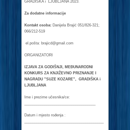
GRADIŠKA i LJUBLJANA 2023.
Za dodatne informacije
Kontakt osoba:
Danijela Brajić 051/826-321;
066/212-519
el.pošta:
brajicd@gmail.com
ORGANIZATORI
IZJAVA ZA GODIŠNJI, MEĐUNARODNI
KONKURS ZA KNJIŽEVNO PRIZNANJE I
NAGRADU ”SUZE KOZARE”, GRADIŠKA i
LJUBLJANA
Ime i prezime učesnika/ce:
___________________________________
Datum i mjesto rođenja :
_______________________________________