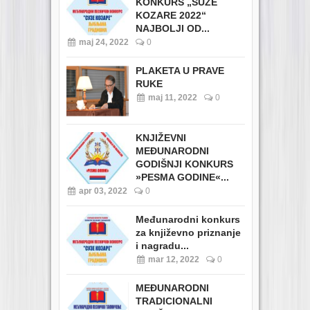
KONKURS „SUZE
KOZARE 2022“
NAJBOLJI OD...
maj 24, 2022
0
PLAKETA U PRAVE
RUKE
maj 11, 2022
0
KNJIŽEVNI
MEĐUNARODNI
GODIŠNJI KONKURS
»PESMA GODINE«...
apr 03, 2022
0
Međunarodni konkurs
za književno priznanje
i nagradu...
mar 12, 2022
0
MEĐUNARODNI
TRADICIONALNI