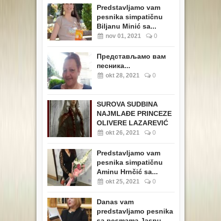
Predstavljamo vam
pesnika simpatičnu
Biljanu Minić sa...
nov 01, 2021
0
Представљамо вам
песника...
okt 28, 2021
0
SUROVA SUDBINA
NAJMLAĐE PRINCEZE
OLIVERE LAZAREVIĆ
okt 26, 2021
0
Predstavljamo vam
pesnika simpatičnu
Aminu Hrnčić sa...
okt 25, 2021
0
Danas vam
predstavljamo pesnika
sa pesmama Jasnu