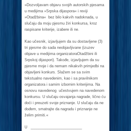
»Dozvoljavam objavu svojih autorskih pjesama
u medijima »Srpska dijaspora« i reviji
»Otadžbina« bez bilo kakvih nadoknada, u
slučaju da moju pjesmu žiri konkursa, kroz
raspisane kriterije, izabere ili ne.
Kao učesnik, izjavljujem da su dostavljene (3)
tri pjesme do sada neobjavljivane (izuzev
objave u medijima organizatoraOtadžbini ili
Srpskoj dijaspori). Takođe, izjavljujem da su
pjesme moje i da nemam nikakvih primjedbi na
objavljeni konkurs. Slažem se sa svim
tekstualno navedenim, kao i sa pravilnikom
organizatora i samim izbornim kriterijima. Na
osnovu navedenog učestvujem na navedenom
konkursu. U slučaju osvajanja nagrade, lično ću
doći i preuzeti svoje priznanje. U slučaju da ne
dođem, smatrajte da nagradu i priznanje ne
želim primiti.«
U _________________________