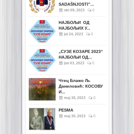
SADAŠNJOSTI”...
okt 09, 2023
0
НАЈБОЉИ ОД
НАЈБОЉИХ У...
jul 24, 2023
0
„СУЗЕ КОЗАРЕ 2023“
НАЈБОЉИ ОД...
jun 03, 2023
0
Чтец Блажо Љ.
Даниловић: КОСОВУ
И...
maj 30, 2023
0
PESMA
maj 30, 2023
0