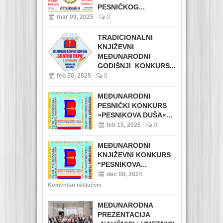
PESNIČKOG...
mar 09, 2025
0
TRADICIONALNI
KNJIŽEVNI
MEĐUNARODNI
GODIŠNJI KONKURS...
feb 20, 2025
0
MEĐUNARODNI
PESNIČKI KONKURS
»PESNIKOVA DUŠA«...
feb 15, 2025
0
MEĐUNARODNI
KNJIŽEVNI KONKURS
“PESNIKOVA...
dec 08, 2024
Komentari isključeni
MEĐUNARODNA
PREZENTACIJA