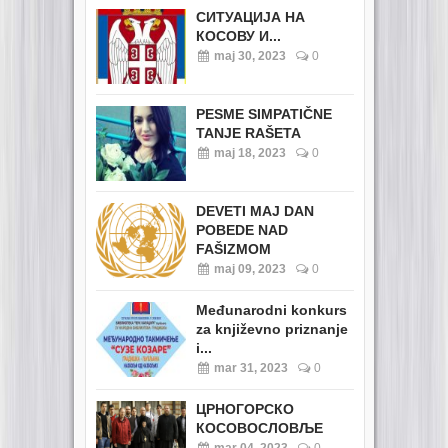
СИТУАЦИЈА НА
КОСОВУ И...
maj 30, 2023
0
PESME SIMPATIČNE
TANJE RAŠETA
maj 18, 2023
0
DEVETI MAJ DAN
POBEDE NAD
FAŠIZMOM
maj 09, 2023
0
Međunarodni konkurs
za književno priznanje
i...
mar 31, 2023
0
ЦРНОГОРСКО
КОСОВОСЛОВЉЕ