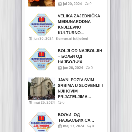
jul 20, 2024
0
VELIKA ZAJEDNIČKA
MEĐUNARODNA
KNJIŽEVNO
KULTURNO...
jun 30, 2024
Komentari isključeni
BOLJI OD NAJBOLJIH
– БОЉИ ОД
НАЈБОЉИХ
jun 20, 2024
0
JAVNI POZIV SVIM
SRBIMA U SLOVENIJI I
NJIHOVIM
PRIJATELJIMA...
maj 25, 2024
0
БОЉИ ОД
НАЈБОЉИХ СА...
maj 13, 2024
0