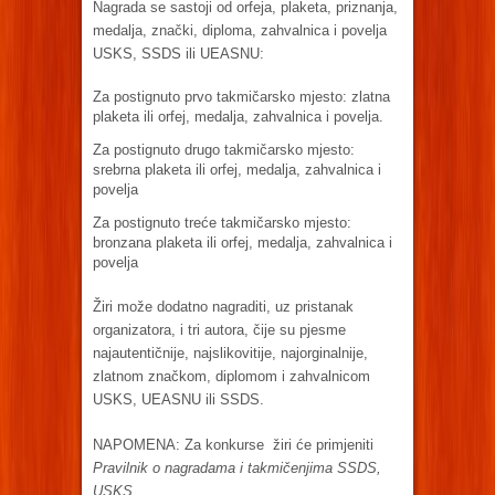
Nagrada se sastoji od orfeja, plaketa, priznanja,
medalja, znački, diploma, zahvalnica i povelja
USKS, SSDS ili UEASNU:
Za postignuto prvo takmičarsko mjesto: zlatna
plaketa ili orfej, medalja, zahvalnica i povelja.
Za postignuto drugo takmičarsko mjesto:
srebrna plaketa ili orfej, medalja, zahvalnica i
povelja
Za postignuto treće takmičarsko mjesto:
bronzana plaketa ili orfej, medalja, zahvalnica i
povelja
Žiri može dodatno nagraditi, uz pristanak
organizatora, i tri autora, čije su pjesme
najautentičnije, najslikovitije, najorginalnije,
zlatnom značkom, diplomom i zahvalnicom
USKS, UEASNU ili SSDS.
NAPOMENA: Za konkurse žiri će primjeniti
Pravilnik o nagradama i takmičenjima SSDS,
USKS.