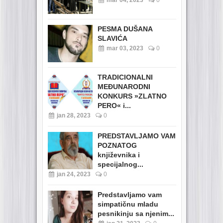
mar 04, 2023
0
PESMA DUŠANA
SLAVIĆA
mar 03, 2023
0
TRADICIONALNI
MEĐUNARODNI
KONKURS »ZLATNO
PERO« i...
jan 28, 2023
0
PREDSTAVLJAMO VAM
POZNATOG
književnika i
specijalnog...
jan 24, 2023
0
Predstavljamo vam
simpatičnu mladu
pesnikinju sa njenim...