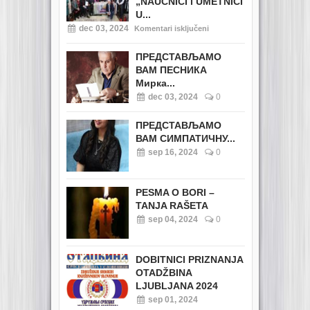
„NAUČNICI i UMETNICI
U...
dec 03, 2024
Komentari isključeni
ПРЕДСТАВЉАМО
ВАМ ПЕСНИКА
Мирка...
dec 03, 2024
0
ПРЕДСТАВЉАМО
ВАМ СИМПАТИЧНУ...
sep 16, 2024
0
PESMA O BORI –
TANJA RAŠETA
sep 04, 2024
0
DOBITNICI PRIZNANJA
OTADŽBINA
LJUBLJANA 2024
sep 01, 2024