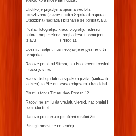
epska, koja može biti i duža).
Ukoliko je prijavljena pjesma već bila
objavljivana (izuzev medija Srpska dijaspora i
Otadžbina) nagrada i priznanje se poništavaju.
Poslati fotografiju, kraću biografiju, adresu
autora, broj telefona, mejl adresu i popunjenu
izjavu (Prilog 1).
Učesnici šalju tri još neobjavljene pjesme u tri
primjerka.
Radove potpisati šifrom, a u istoj koverti poslati
i rješenje šifre.
Radovi trebaju biti na srpskom jeziku (ćirilica ili
latinica) za čije autorstvo odgovaraju kandidati.
Pisati u fontu Times New Roman 12.
Radovi ne smiju da vređaju vjerski, nacionalni i
polni identitet.
Radove procjenjuje petočlani stručni žiri.
Pristigli radovi se ne vraćaju.