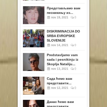
Представљамо вам
песникињу из...
nov 19, 2021
0
DISKRIMINACIJA DO
SRBA EVROPSKE
SLOVENIJE
nov 14, 2021
0
Predstavljamo vam
sada i pesnikinju iz
Skoplja Nataliju...
nov 13, 2021
0
Сада ћемо вам
представити...
nov 12, 2021
0
Данас ћемо вам
представити...