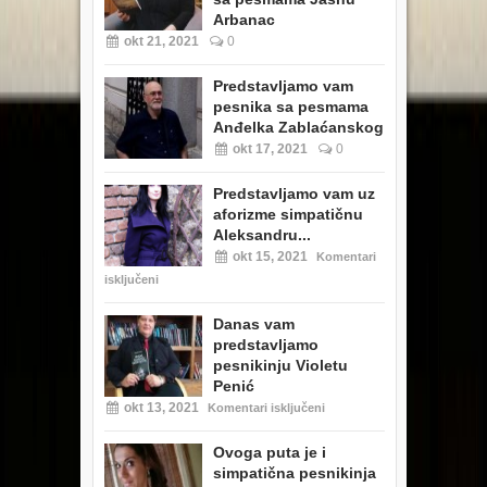
Arbanac
okt 21, 2021
0
Predstavljamo vam
pesnika sa pesmama
Anđelka Zablaćanskog
okt 17, 2021
0
Predstavljamo vam uz
aforizme simpatičnu
Aleksandru...
okt 15, 2021
Komentari
isključeni
Danas vam
predstavljamo
pesnikinju Violetu
Penić
okt 13, 2021
Komentari isključeni
Ovoga puta je i
simpatična pesnikinja