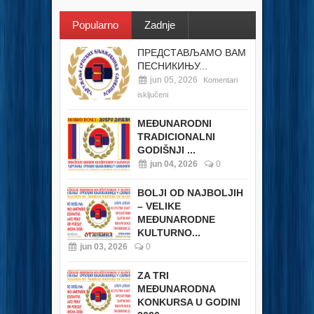
Popularno
Zadnje
ПРЕДСТАВЉАМО ВАМ
ПЕСНИКИЊУ...
jun 05, 2026
Komentari
isključeni
MEĐUNARODNI
TRADICIONALNI
GODIŠNJI ...
jun 04, 2026
0
BOLJI OD NAJBOLJIH
– VELIKE
MEĐUNARODNE
KULTURNO...
jun 03, 2026
0
ZA TRI
MEĐUNARODNA
KONKURSA U GODINI