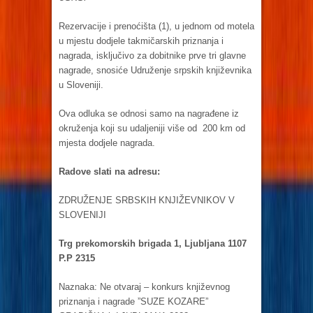
Rezervacije i prenoćišta (1), u jednom od motela
u mjestu dodjele takmičarskih priznanja i
nagrada, isključivo za dobitnike prve tri glavne
nagrade, snosiće Udruženje srpskih književnika
u Sloveniji.
Ova odluka se odnosi samo na nagrađene iz
okruženja koji su udaljeniji više od 200 km od
mjesta dodjele nagrada.
Radove slati na adresu:
ZDRUŽENJE SRBSKIH KNJIŽEVNIKOV V
SLOVENIJI
Trg prekomorskih brigada 1, Ljubljana 1107
P.P 2315
Naznaka: Ne otvaraj – konkurs književnog
priznanja i nagrade ”SUZE KOZARE”