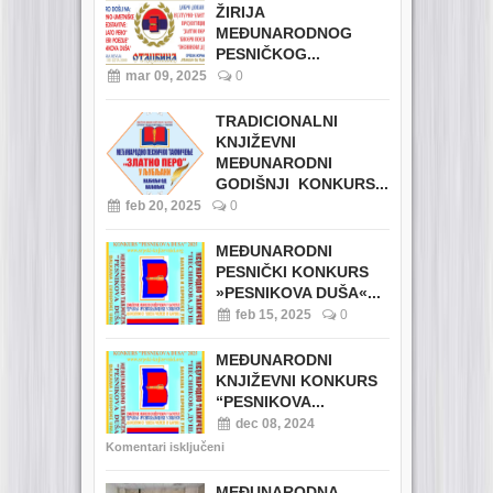
ŽIRIJA
MEĐUNARODNOG
PESNIČKOG...
mar 09, 2025
0
TRADICIONALNI
KNJIŽEVNI
MEĐUNARODNI
GODIŠNJI KONKURS...
feb 20, 2025
0
MEĐUNARODNI
PESNIČKI KONKURS
»PESNIKOVA DUŠA«...
feb 15, 2025
0
MEĐUNARODNI
KNJIŽEVNI KONKURS
“PESNIKOVA...
dec 08, 2024
Komentari isključeni
MEĐUNARODNA