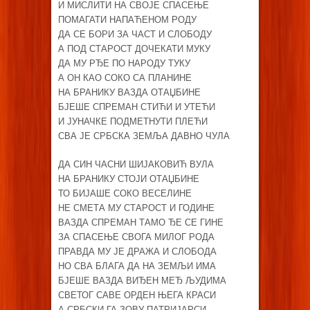
И МИСЛИТИ НА СВОЈЕ СПАСЕЊЕ
ПОМАГАТИ НАПАЋЕНОМ РОДУ
ДА СЕ БОРИ ЗА ЧАСТ И СЛОБОДУ
А ПОД СТАРОСТ ДОЧЕКАТИ МУКУ
ДА МУ РЂЕ ПО НАРОДУ ТУКУ
А ОН КАО СОКО СА ПЛАНИНЕ
НА БРАНИКУ ВАЗДА ОТАЏБИНЕ
БЈЕШЕ СПРЕМАН СТИЋИ И УТЕЋИ
И ЈУНАЧКЕ ПОДМЕТНУТИ ПЛЕЋИ
СВА ЈЕ СРБСКА ЗЕМЉА ДАВНО ЧУЛА
ДА СИН ЧАСНИ ШИЈАКОВИЋ ВУЛА
НА БРАНИКУ СТОЈИ ОТАЏБИНЕ
ТО БИЈАШЕ СОКО ВЕСЕЛИНЕ
НЕ СМЕТА МУ СТАРОСТ И ГОДИНЕ
ВАЗДА СПРЕМАН ТАМО ЂЕ СЕ ГИНЕ
ЗА СПАСЕЊЕ СВОГА МИЛОГ РОДА
ПРАВДА МУ ЈЕ ДРАЖА И СЛОБОДА
НО СВА БЛАГА ДА НА ЗЕМЉИ ИМА
БЈЕШЕ ВАЗДА ВИЂЕН МЕЂ ЉУДИМА
СВЕТОГ САВЕ ОРДЕН ЊЕГА КРАСИ
А СРБСКИ ГА ЗОВУ ПАТРИЈАРСИ