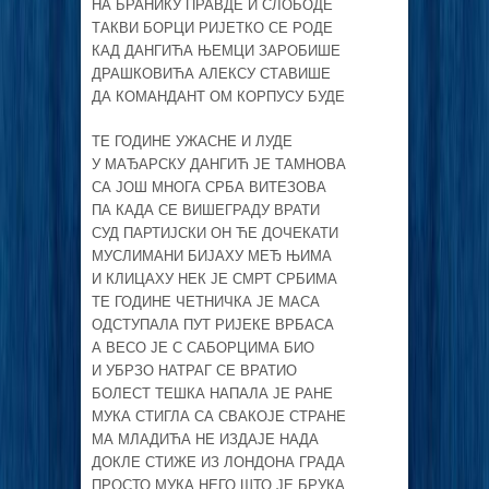
НА БРАНИКУ ПРАВДЕ И СЛОБОДЕ
ТАКВИ БОРЦИ РИЈЕТКО СЕ РОДЕ
КАД ДАНГИЋА ЊЕМЦИ ЗАРОБИШЕ
ДРАШКОВИЋА АЛЕКСУ СТАВИШЕ
ДА КОМАНДАНТ ОМ КОРПУСУ БУДЕ
ТЕ ГОДИНЕ УЖАСНЕ И ЛУДЕ
У МАЂАРСКУ ДАНГИЋ ЈЕ ТАМНОВА
СА ЈОШ МНОГА СРБА ВИТЕЗОВА
ПА КАДА СЕ ВИШЕГРАДУ ВРАТИ
СУД ПАРТИЈСКИ ОН ЋЕ ДОЧЕКАТИ
МУСЛИМАНИ БИЈАХУ МЕЂ ЊИМА
И КЛИЦАХУ НЕК ЈЕ СМРТ СРБИМА
ТЕ ГОДИНЕ ЧЕТНИЧКА ЈЕ МАСА
ОДСТУПАЛА ПУТ РИЈЕКЕ ВРБАСА
А ВЕСО ЈЕ С САБОРЦИМА БИО
И УБРЗО НАТРАГ СЕ ВРАТИО
БОЛЕСТ ТЕШКА НАПАЛА ЈЕ РАНЕ
МУКА СТИГЛА СА СВАКОЈЕ СТРАНЕ
МА МЛАДИЋА НЕ ИЗДАЈЕ НАДА
ДОКЛЕ СТИЖЕ ИЗ ЛОНДОНА ГРАДА
ПРОСТО МУКА НЕГО ШТО ЈЕ БРУКА