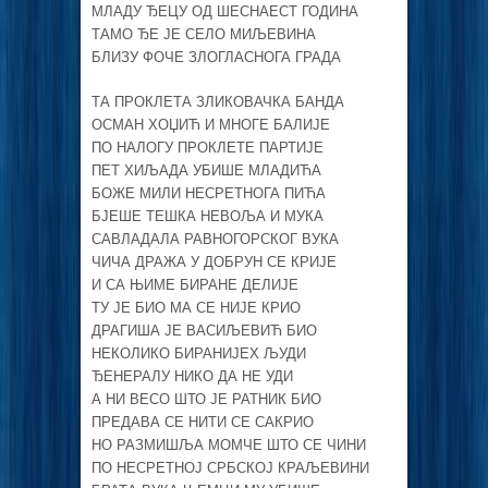
МЛАДУ ЂЕЦУ ОД ШЕСНАЕСТ ГОДИНА
ТАМО ЂЕ ЈЕ СЕЛО МИЉЕВИНА
БЛИЗУ ФОЧЕ ЗЛОГЛАСНОГА ГРАДА
ТА ПРОКЛЕТА ЗЛИКОВАЧКА БАНДА
ОСМАН ХОЏИЋ И МНОГЕ БАЛИЈЕ
ПО НАЛОГУ ПРОКЛЕТЕ ПАРТИЈЕ
ПЕТ ХИЉАДА УБИШЕ МЛАДИЋА
БОЖЕ МИЛИ НЕСРЕТНОГА ПИЋА
БЈЕШЕ ТЕШКА НЕВОЉА И МУКА
САВЛАДАЛА РАВНОГОРСКОГ ВУКА
ЧИЧА ДРАЖА У ДОБРУН СЕ КРИЈЕ
И СА ЊИМЕ БИРАНЕ ДЕЛИЈЕ
ТУ ЈЕ БИО МА СЕ НИЈЕ КРИО
ДРАГИША ЈЕ ВАСИЉЕВИЋ БИО
НЕКОЛИКО БИРАНИЈЕХ ЉУДИ
ЂЕНЕРАЛУ НИКО ДА НЕ УДИ
А НИ ВЕСО ШТО ЈЕ РАТНИК БИО
ПРЕДАВА СЕ НИТИ СЕ САКРИО
НО РАЗМИШЉА МОМЧЕ ШТО СЕ ЧИНИ
ПО НЕСРЕТНОЈ СРБСКОЈ КРАЉЕВИНИ