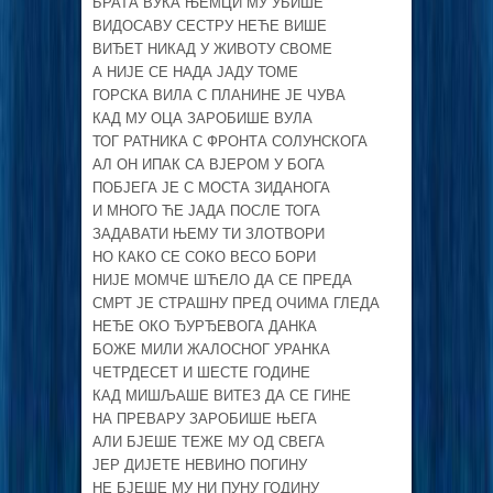
БРАТА ВУКА ЊЕМЦИ МУ УБИШЕ
ВИДОСАВУ СЕСТРУ НЕЋЕ ВИШЕ
ВИЂЕТ НИКАД У ЖИВОТУ СВОМЕ
А НИЈЕ СЕ НАДА ЈАДУ ТОМЕ
ГОРСКА ВИЛА С ПЛАНИНЕ ЈЕ ЧУВА
КАД МУ ОЦА ЗАРОБИШЕ ВУЛА
ТОГ РАТНИКА С ФРОНТА СОЛУНСКОГА
АЛ ОН ИПАК СА ВЈЕРОМ У БОГА
ПОБЈЕГА ЈЕ С МОСТА ЗИДАНОГА
И МНОГО ЋЕ ЈАДА ПОСЛЕ ТОГА
ЗАДАВАТИ ЊЕМУ ТИ ЗЛОТВОРИ
НО КАКО СЕ СОКО ВЕСО БОРИ
НИЈЕ МОМЧЕ ШЋЕЛО ДА СЕ ПРЕДА
СМРТ ЈЕ СТРАШНУ ПРЕД ОЧИМА ГЛЕДА
НЕЂЕ ОКО ЂУРЂЕВОГА ДАНКА
БОЖЕ МИЛИ ЖАЛОСНОГ УРАНКА
ЧЕТРДЕСЕТ И ШЕСТЕ ГОДИНЕ
КАД МИШЉАШЕ ВИТЕЗ ДА СЕ ГИНЕ
НА ПРЕВАРУ ЗАРОБИШЕ ЊЕГА
АЛИ БЈЕШЕ ТЕЖЕ МУ ОД СВЕГА
ЈЕР ДИЈЕТЕ НЕВИНО ПОГИНУ
НЕ БЈЕШЕ МУ НИ ПУНУ ГОДИНУ