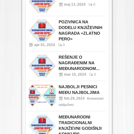
maj 13, 2024
0
POZIVNICA NA
DODELU KNJIŽEVNIH
NAGRADA »ZLATNO
PERO«
apr 01, 2024
0
REŠENJE O
NAGRAĐENIM NA
MEĐUNARODNOM...
mar 15, 2024
0
NAJBOLJI PESNICI
MEĐU NAJBOLJIMA
feb 29, 2024
Komentari
isključeni
MEĐUNARODNI
TRADICIONALNI
KNJIŽEVNI GODIŠNJI