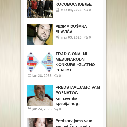
КОСОВОСЛОВЉЕ
mar 04, 2023
0
PESMA DUŠANA
SLAVIĆA
mar 03, 2023
0
TRADICIONALNI
MEĐUNARODNI
KONKURS »ZLATNO
PERO« i...
jan 28, 2023
0
PREDSTAVLJAMO VAM
POZNATOG
književnika i
specijalnog...
jan 24, 2023
0
Predstavljamo vam
simpatičnu mladu