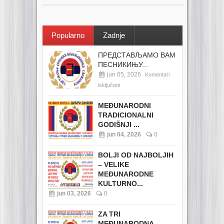
Popularno
Zadnje
ПРЕДСТАВЉАМО ВАМ
ПЕСНИКИЊУ...
jun 05, 2026
Komentari
isključeni
MEĐUNARODNI
TRADICIONALNI
GODIŠNJI ...
jun 04, 2026
0
BOLJI OD NAJBOLJIH
– VELIKE
MEĐUNARODNE
KULTURNO...
jun 03, 2026
0
ZA TRI
MEĐUNARODNA