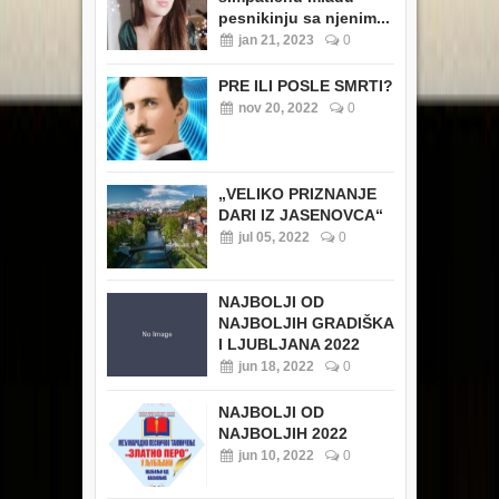
pesnikinju sa njenim...
jan 21, 2023
0
PRE ILI POSLE SMRTI?
nov 20, 2022
0
„VELIKO PRIZNANJE
DARI IZ JASENOVCA“
jul 05, 2022
0
NAJBOLJI OD
NAJBOLJIH GRADIŠKA
I LJUBLJANA 2022
jun 18, 2022
0
NAJBOLJI OD
NAJBOLJIH 2022
jun 10, 2022
0