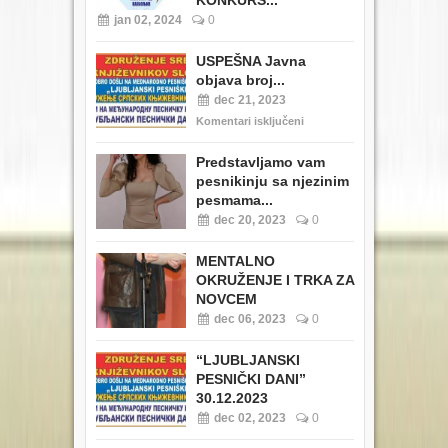
KONKURS...
jan 02, 2024
0
USPEŠNA Javna
objava broj...
dec 21, 2023
Komentari isključeni
Predstavljamo vam
pesnikinju sa njezinim
pesmama...
dec 20, 2023
0
MENTALNO
OKRUŽENJE I TRKA ZA
NOVCEM
dec 06, 2023
0
“LJUBLJANSKI
PESNIČKI DANI”
30.12.2023
dec 02, 2023
0