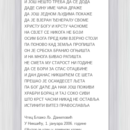
И ЈОШ НЕШТО ТРЕБА ДА СЕ ДОДА
ДАДЕ СИНУ ИМЕ ЧИЧА ДРАЖЕ
ДА ЈОШ ЈЕДНОМ ЉУДИМА ПОКАЖЕ
ДА ЈЕ ВЈЕРАН ЂЕНЕРАЛУ СВОМЕ
ХРИСТУ БОГУ И КРСТУ ЧАСНОМЕ
НА СВЈЕТ СЕ НИКОГА НЕ БОЈИ
ОСИМ БОГА ПРЕД КИМ ВЈЕРНО СТОЈИ
ПА ПОНОВО КАД ЗЕМЉА ПРОПИШТА
ОН ЈЕ СРБСКА БРАНИО ОГЊИШТА
И НА МНОГА БИВАО РАТИШТА
НЕ СМЕТА МУ СТАРОСТ НИ ГОДИНЕ
ДА СЕ БОРИ ЗА СПАС ОТАЏБИНЕ
И ДАН ДАНАС НИКШИЋЕМ СЕ ШЕТА
ПРЕШАО ЈЕ ОСАМДЕСЕТ ЉЕТА
ПА БОГ ДАЋЕ ДА НАМ ЈОШ ПОЖИВИ
ХРАБРИ БОРАЦ И ТАЈ СОКО СИВИ
ШТО КРСТ ЧАСНИ НИКАД НЕ ОСТАВЉА
ИСТИНИТИ ВИТЕЗ ПРАВОСЛАВЉА
Чтец Блажо Љ. Даниловић
У Никшићу, 1. јануара 2006. године
((Аутор је чтец у древном храму