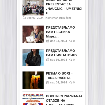
PREZENTACIJA
„NAUČNICI i UMETNICI
U...
dec 03, 2024
Komentari isključeni
ПРЕДСТАВЉАМО
ВАМ ПЕСНИКА
Мирка...
dec 03, 2024
0
ПРЕДСТАВЉАМО
ВАМ СИМПАТИЧНУ...
sep 16, 2024
0
PESMA O BORI –
TANJA RAŠETA
sep 04, 2024
0
DOBITNICI PRIZNANJA
OTADŽBINA