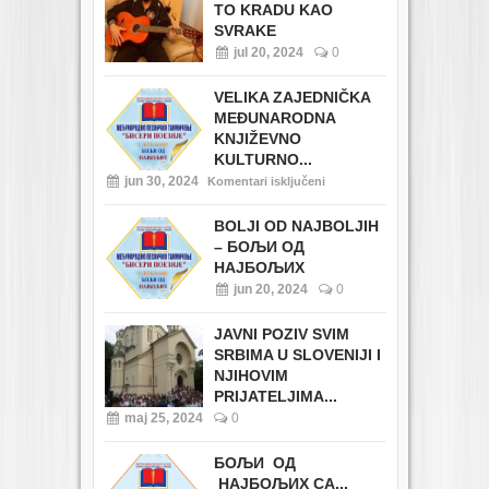
TO KRADU KAO
SVRAKE
jul 20, 2024
0
VELIKA ZAJEDNIČKA
MEĐUNARODNA
KNJIŽEVNO
KULTURNO...
jun 30, 2024
Komentari isključeni
BOLJI OD NAJBOLJIH
– БОЉИ ОД
НАЈБОЉИХ
jun 20, 2024
0
JAVNI POZIV SVIM
SRBIMA U SLOVENIJI I
NJIHOVIM
PRIJATELJIMA...
maj 25, 2024
0
БОЉИ ОД
НАЈБОЉИХ СА...