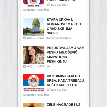
LJUBLJANA 2024
sep 01, 2024
Komentari isključeni
STARA CRKVA U
ROMANOVCIMA KOD
GRADIŠKE IMA
SVOJE...
aug 22, 2024
Komentari isključeni
PREDSTAVLJAMO VAM
VESNU MILOŠEVIĆ
SIMPATIČNU
PESNIKINJU...
aug 16, 2024
0
DISKRIMINACIJA DO
SRBA, KADA TREBAJU
NEŠTO MALO I DA...
aug 10, 2024
Komentari isključeni
ŽELE NAGRADE I UZ