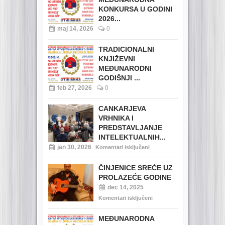
KONKURSA U GODINI
2026...
maj 14, 2026
0
TRADICIONALNI
KNJIŽEVNI
MEĐUNARODNI
GODIŠNJI ...
feb 27, 2026
0
CANKARJEVA
VRHNIKA I
PREDSTAVLJANJE
INTELEKTUALNIH...
jan 30, 2026
Komentari isključeni
ČINJENICE SREĆE UZ
PROLAZEĆE GODINE
dec 14, 2025
Komentari isključeni
MEĐUNARODNA