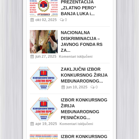
PREZENTACIJA
„ZLATNO PERO“
BANJA LUKA i...
okt 02, 2025
0
NACIONALNA
DISKRIMINACIJA –
JAVNOG FONDA RS
ZA...
jun 27, 2025
Komentari isključeni
ZAKLJUČNI IZBOR
KONKURSNOG ŽIRIJA
MEĐUNARODNOG...
jun 10, 2025
0
IZBOR KONKURSNOG
ŽIRIJA
MEĐUNARODNOG
PESNIČKOG...
apr 19, 2025
Komentari isključeni
IZBOR KONKURSNOG