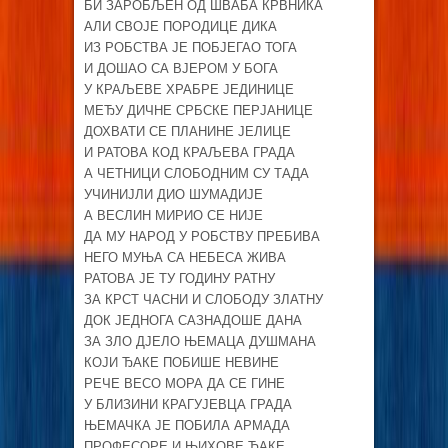
БИ ЗАРОБЉЕН ОД ШВАБА КРВНИКА
АЛИ СВОЈЕ ПОРОДИЦЕ ДИКА
ИЗ РОБСТВА ЈЕ ПОБЈЕГАО ТОГА
И ДОШАО СА ВЈЕРОМ У БОГА
У КРАЉЕВЕ ХРАБРЕ ЈЕДИНИЦЕ
МЕЂУ ДИЧНЕ СРБСКЕ ПЕРЈАНИЦЕ
ДОХВАТИ СЕ ПЛАНИНЕ ЈЕЛИЦЕ
И РАТОВА КОД КРАЉЕВА ГРАДА
А ЧЕТНИЦИ СЛОБОДНИМ СУ ТАДА
УЧИНИЈЛИ ДИО ШУМАДИЈЕ
А ВЕСЛИН МИРИО СЕ НИЈЕ
ДА МУ НАРОД У РОБСТВУ ПРЕБИВА
НЕГО МУЊА СА НЕБЕСА ЖИВА
РАТОВА ЈЕ ТУ ГОДИНУ РАТНУ
ЗА КРСТ ЧАСНИ И СЛОБОДУ ЗЛАТНУ
ДОК ЈЕДНОГА САЗНАДОШЕ ДАНА
ЗА ЗЛО ДЈЕЛО ЊЕМАЦА ДУШМАНА
КОЈИ ЂАКЕ ПОБИШЕ НЕВИНЕ
РЕЧЕ ВЕСО МОРА ДА СЕ ГИНЕ
У БЛИЗИНИ КРАГУЈЕВЦА ГРАДА
ЊЕМАЧКА ЈЕ ПОБИЛА АРМАДА
ПРОФЕСОРЕ И ЊИХОВЕ ЂАКЕ