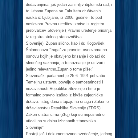
dešavanjima, još jedan zanimljiv diplomski rad, i
to Urbana Zupana sa Fakulteta društvenih
nauka iz Ljubljane, iz 2006. godine i to pod
naslovom Pravna ureditev izbrisa iz registra
prebivalcev Slovenije ( Pravno uređenje brisanja
iz registra stalnog stanovništva
Slovenije). Zupan slično, kao i dr. Kogovšek
Šalamonova ”traga” za pravnim osnovama na
osnovu kojih je obavljeno brisanje i dolazi do
sledećeg saznanja, a to saznanje je ustvari i
jedino relevantno.Zupan o tome piše:”
Slovenački parlament je 25.6. 1991 prihvatio
Temeljnu ustavnu povelju o samostalnosti i
nezavisnosti Republike Slovenije i time je
formalno pravno izašao iz bivše zajedničke
države. Istog dana stupaju na snagu i Zakon o
državljanstvu Republike Slovenije (ZDRS) i
Zakon o strancima (Ztuj) koji su neposredno
uticali na sudbinu izbrisanih stanovnika
Slovenije”.
Postoji još i dokumentovano svedoćenje, jednog