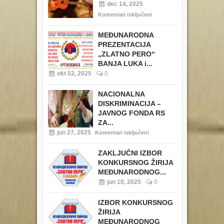
dec 14, 2025
Komentari isključeni
MEĐUNARODNA
PREZENTACIJA
„ZLATNO PERO“
BANJA LUKA i...
okt 02, 2025
0
NACIONALNA
DISKRIMINACIJA –
JAVNOG FONDA RS
ZA...
jun 27, 2025
Komentari isključeni
ZAKLJUČNI IZBOR
KONKURSNOG ŽIRIJA
MEĐUNARODNOG...
jun 10, 2025
0
IZBOR KONKURSNOG
ŽIRIJA
MEĐUNARODNOG