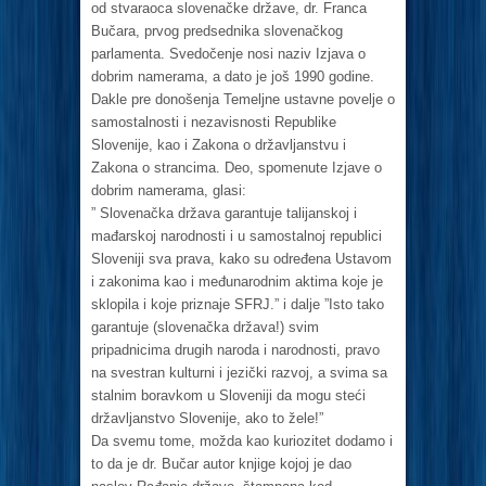
od stvaraoca slovenačke države, dr. Franca
Bučara, prvog predsednika slovenačkog
parlamenta. Svedočenje nosi naziv Izjava o
dobrim namerama, a dato je još 1990 godine.
Dakle pre donošenja Temeljne ustavne povelje o
samostalnosti i nezavisnosti Republike
Slovenije, kao i Zakona o državljanstvu i
Zakona o strancima. Deo, spomenute Izjave o
dobrim namerama, glasi:
” Slovenačka država garantuje talijanskoj i
mađarskoj narodnosti i u samostalnoj republici
Sloveniji sva prava, kako su određena Ustavom
i zakonima kao i međunarodnim aktima koje je
sklopila i koje priznaje SFRJ.” i dalje ”Isto tako
garantuje (slovenačka država!) svim
pripadnicima drugih naroda i narodnosti, pravo
na svestran kulturni i jezički razvoj, a svima sa
stalnim boravkom u Sloveniji da mogu steći
državljanstvo Slovenije, ako to žele!”
Da svemu tome, možda kao kuriozitet dodamo i
to da je dr. Bučar autor knjige kojoj je dao