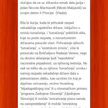
slučajno da se uz slikarska remek dela javlja i
jedan Niccolo Machiavelli (Nikolo Makjaveli) sa
svojim delom Il Principe (Vladar).
Bila bi iluzija, kada bi prihvatali raspad
nekadašnje zajedničke države, isključivo u
smislu tumačenja, i ”tumačenja” političkih elita,
koje su posle raspada, u novostvorenim
državama preuzele vlast. Prihvatanje njihovih
”tumačenja”, u ”estetskom smislu”, više bi
potsećalo na Botičelijevo Rađanje Venere, nego
na okrutno uklanjanje ljudi ”nepodobne”
nacionalne pripadnosti, sa njihovog teritorija. Ne
radi se toliko da su njihova ”tumačenja” uzroka i
samog raspada nekadašnje države data u
jednostranom obliku, kao uzvišen čin koji je
doprineo ostvarenju; recimo hrvatskog
”hiljadugodišnjeg sna” ili u slovenačkom primeru
”programa Zedinjene Slovenije” (Ujedinjene
Slovenije) ili možda ”ostvarivanje prava naroda
na saoopredeljenje” ili možda ”istorijskog