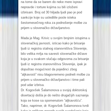
na tome da se barem do neke mere ispravi
nepravde i torture kojima su bili izloženi
izbrisani. Broj od 30 hiljada ljudi pao je pod
sankcije koje su usledilile posle isteka
šestomesečnog roka za podnošenje molbe za
prijem u slovenačko državljanstvo.
Mada je Mag. Krivic u svojim brojnim istupima u
slovenačkoj javnosti, isticao kako je brisanje
ljudi iz registra stalnog stanovništva Slovenije,
bilo velika mrlja na savesti slovenačke države
koja je u svakom slučaju odgovorna za brisanje
ljudi iz registra stanovništva Slovenije, ipak je
dopuštao mogućnost da pojedinci zbog
”aljkavosti” nisu blagovremeno podneli molbe za
prijem u slovenačko državljanstvo i time pali
pod udar izbrisa.
Dr. Kogovšek Šalamonova u svojoj doktorskoj
disertaciji došla je do nešto drugačijih saznanja
koja se kose sa spomenutom ”aljkavošću”.
Tako, naprimer, dr. Kogovšek Šalamonova tvrdi
kako je prilikom mnogih svojih svedočenja koja