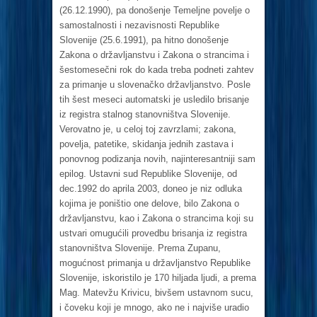
(26.12.1990), pa donošenje Temeljne povelje o
samostalnosti i nezavisnosti Republike
Slovenije (25.6.1991), pa hitno donošenje
Zakona o državljanstvu i Zakona o strancima i
šestomesečni rok do kada treba podneti zahtev
za primanje u slovenačko državljanstvo. Posle
tih šest meseci automatski je usledilo brisanje
iz registra stalnog stanovništva Slovenije.
Verovatno je, u celoj toj zavrzlami; zakona,
povelja, patetike, skidanja jednih zastava i
ponovnog podizanja novih, najinteresantniji sam
epilog. Ustavni sud Republike Slovenije, od
dec.1992 do aprila 2003, doneo je niz odluka
kojima je poništio one delove, bilo Zakona o
državljanstvu, kao i Zakona o strancima koji su
ustvari omugućili provedbu brisanja iz registra
stanovništva Slovenije. Prema Zupanu,
mogućnost primanja u državljanstvo Republike
Slovenije, iskoristilo je 170 hiljada ljudi, a prema
Mag. Matevžu Krivicu, bivšem ustavnom sucu,
i čoveku koji je mnogo, ako ne i najviše uradio