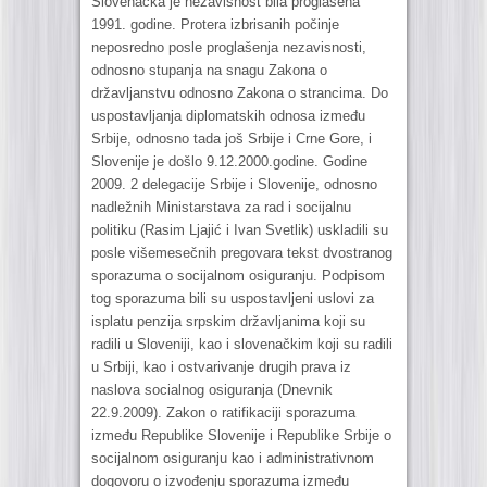
Slovenačka je nezavisnost bila proglašena
1991. godine. Protera izbrisanih počinje
neposredno posle proglašenja nezavisnosti,
odnosno stupanja na snagu Zakona o
državljanstvu odnosno Zakona o strancima. Do
uspostavljanja diplomatskih odnosa između
Srbije, odnosno tada još Srbije i Crne Gore, i
Slovenije je došlo 9.12.2000.godine. Godine
2009. 2 delegacije Srbije i Slovenije, odnosno
nadležnih Ministarstava za rad i socijalnu
politiku (Rasim Ljajić i Ivan Svetlik) uskladili su
posle višemesečnih pregovara tekst dvostranog
sporazuma o socijalnom osiguranju. Podpisom
tog sporazuma bili su uspostavljeni uslovi za
isplatu penzija srpskim državljanima koji su
radili u Sloveniji, kao i slovenačkim koji su radili
u Srbiji, kao i ostvarivanje drugih prava iz
naslova socialnog osiguranja (Dnevnik
22.9.2009). Zakon o ratifikaciji sporazuma
između Republike Slovenije i Republike Srbije o
socijalnom osiguranju kao i administrativnom
dogovoru o izvođenju sporazuma između