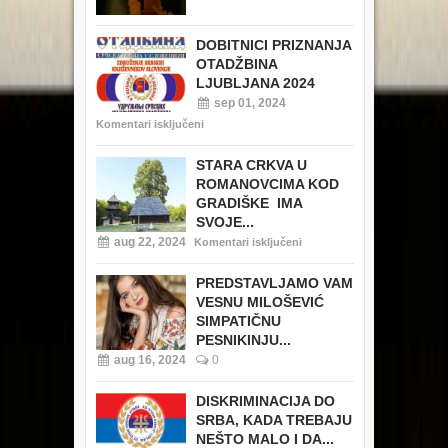
DOBITNICI PRIZNANJA
OTADŽBINA
LJUBLJANA 2024
sep 01, 2024
Komentari isključeni
STARA CRKVA U
ROMANOVCIMA KOD
GRADIŠKE IMA
SVOJE...
aug 22, 2024
Komentari isključeni
PREDSTAVLJAMO VAM
VESNU MILOŠEVIĆ
SIMPATIČNU
PESNIKINJU...
aug 16, 2024
0
DISKRIMINACIJA DO
SRBA, KADA TREBAJU
NEŠTO MALO I DA...