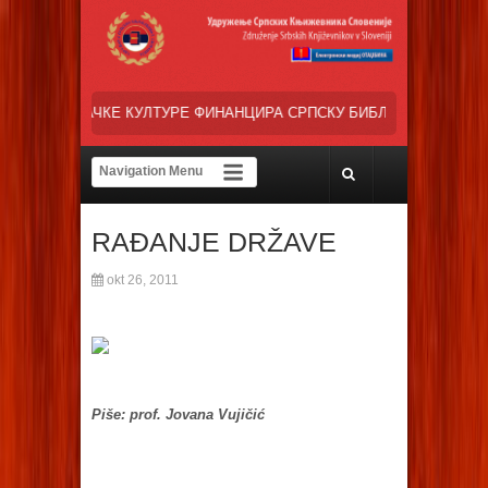
АНЦИРА СРПСКУ БИБЛИОТЕКЕ „ВУК КАРАДЖИЋ“ У ЉУБЉАНИ, КАО О
RAĐANJE DRŽAVE
okt 26, 2011
Piše: prof. Jovana Vujičić