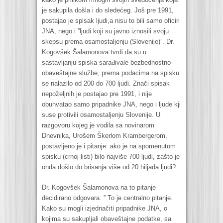
je sakupila došla i do sledećeg. Još pre 1991,
postajao je spisak ljudi,a nisu to bili samo oficiri
JNA, nego i ”ljudi koji su javno iznosili svoju
skepsu prema osamostaljenju (Slovenije)”. Dr.
Kogovšek Šalamonova tvrdi da su u
sastavljanju spiska sarađivale bezbednostno-
obaveštajne službe, prema podacima na spisku
se nalazilo od 200 do 700 ljudi. Znači spisak
nepoželjnih je postajao pre 1991, i nije
obuhvatao samo pripadnike JNA, nego i ljude kji
suse protivili osamostaljenju Slovenije. U
razgovoru kojeg je vodila sa novinarom
Dnevnika, Urošem Škerlom Krambergerom,
postavljeno je i pitanje: ako je na spomenutom
spisku (crnoj listi) bilo najviše 700 ljudi, zašto je
onda došlo do brisanja više od 20 hiljada ljudi?
Dr. Kogovšek Šalamonova na to pitanje
decidirano odgovara: ” To je centralno pitanje.
Kako su mogli izjednačiti pripadnike JNA, o
kojima su sakupljali obaveštajne podatke, sa