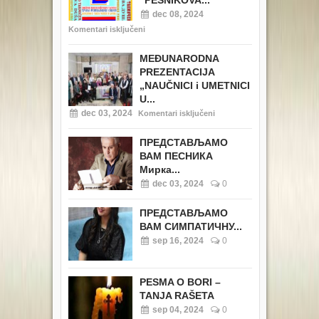
“PESNIKOVA...
dec 08, 2024
Komentari isključeni
MEĐUNARODNA
PREZENTACIJA
„NAUČNICI i UMETNICI
U...
dec 03, 2024
Komentari isključeni
ПРЕДСТАВЉАМО
ВАМ ПЕСНИКА
Мирка...
dec 03, 2024
0
ПРЕДСТАВЉАМО
ВАМ СИМПАТИЧНУ...
sep 16, 2024
0
PESMA O BORI –
TANJA RAŠETA
sep 04, 2024
0