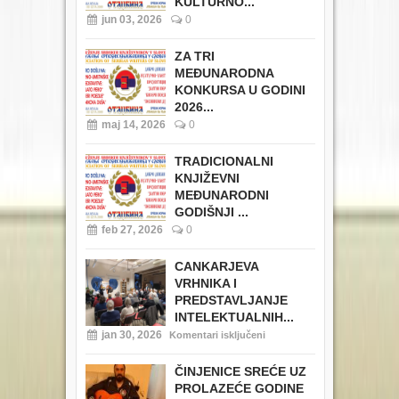
KULTURNO...
jun 03, 2026
0
ZA TRI
MEĐUNARODNA
KONKURSA U GODINI
2026...
maj 14, 2026
0
TRADICIONALNI
KNJIŽEVNI
MEĐUNARODNI
GODIŠNJI ...
feb 27, 2026
0
CANKARJEVA
VRHNIKA I
PREDSTAVLJANJE
INTELEKTUALNIH...
jan 30, 2026
Komentari isključeni
ČINJENICE SREĆE UZ
PROLAZEĆE GODINE