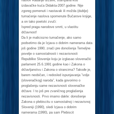
naslov Rađanje države, štampana kod
izdavačke kuća Didakta-2007.godine. Nije
zgoreg pomenuti i nastavak ili možda (dublje)
tumaćenje naslova spomenute Bučarove knjige,
a on tako poetski zvuči:
Ispred praga narodove smrti, u vlastitu
državnost!
Da li je maliciozno tumačenje, ako samo
podsetimo da je Izjava o dobrim namerama data
još godine 1990, znači pre donošenja Temeljne
povelje o samostalnosti i nezavisnosti
Republike Slovenije koju je izglasao slovenački
parlament 25.6.1991 godine kao i Zakona o
državljanstvu i Zakona o strancima? Takođe je,
barem neobičan, i redosled ispunjavanja ”volje
(slovenačkog) naroda”, kada govorimo o
proglašenju same nezavisnosti slovenačke
države. I to još pre zvaničnog proglašenja
nezavisnosti. Prvo imamo dakle: donošenje
Zakona o plebiscitu o samostalnoj i nezavisnoj
Sloveniji (1990), sledi Izjava o dobrim
namerama (1990), pa sam Plebiscit