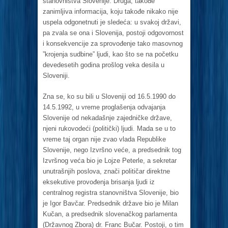
stanovništva Slovenije. Druga, takođe
zanimljiva informacija, koju takođe nikako nije
uspela odgonetnuti je sledeća: u svakoj državi,
pa zvala se ona i Slovenija, postoji odgovornost
i konsekvencije za sprovođenje tako masovnog
”krojenja sudbine” ljudi, kao što se na početku
devedesetih godina prošlog veka desila u
Sloveniji.
Zna se, ko su bili u Sloveniji od 16.5.1990 do
14.5.1992, u vreme proglašenja odvajanja
Slovenije od nekadašnje zajedničke države,
njeni rukovodeći (politički) ljudi. Mada se u to
vreme taj organ nije zvao vlada Republike
Slovenije, nego Izvršno veće, a predsednik tog
Izvršnog veća bio je Lojze Peterle, a sekretar
unutrašnjih poslova, znači političar direktne
eksekutive provođenja brisanja ljudi iz
centralnog registra stanovništva Slovenije, bio
je Igor Bavčar. Predsednik države bio je Milan
Kučan, a predsednik slovenačkog parlamenta
(Državnog Zbora) dr. Franc Bučar. Postoji, o tim