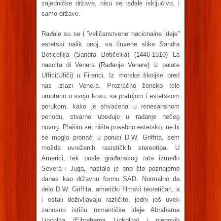
zajedničke države, nisu se rađale isključivo, i
samo države.
Rađale su se i ”veličanstvene nacionalne ideje”
estetski nalik onoj, sa čuvene slike Sandra
Boticellija (Sandra Botičelija) (1446-1510) La
nascita di Venera (Rađanje Venere) iz palate
Uffici(Ufiči) u Firenci. Iz morske školjke pred
nas izlazi Venera. Prozračno žensko telo
umotano u svoju kosu, sa pratnjom i estetskom
porukom, kako je shvaćena u renesansnom
periodu, stvarno ubeđuje u rađanje nečeg
novog. Plašim se, ništa posebno estetsko, ne bi
se moglo pronaći u poruci D.W. Griffita, sem
možda uvreženih rasističkih stereotipa. U
Americi, tek posle građanskog rata između
Severa i Juga, nastalo je ono što poznajemo
danas kao državnu formu SAD. Normalno da
delo D.W. Griffita, američki filmski teoretičari, a
i ostali doživljavaju različito, jedni još uvek
zanosno ističu romantičke ideje Abrahama
Lincolna (Ejbrehema Linkolna) i njegovih