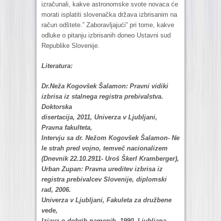
izračunali, kakve astronomske svote novaca će
morati isplatiti slovenačka država izbrisanim na
račun odštete.” Zaboravljajući” pri tome, kakve
odluke o pitanju izbrisanih doneo Ustavni sud
Republike Slovenije.
Literatura:
Dr.Neža Kogovšek Šalamon: Pravni vidiki
izbrisa iz stalnega registra prebivalstva.
Doktorska
disertacija, 2011, Univerza v Ljubljani,
Pravna fakulteta,
Intervju sa dr. Nežom Kogovšek Šalamon- Ne
le strah pred vojno, temveč nacionalizem
(Dnevnik 22.10.2911- Uroš Škerl Kramberger),
Urban Zupan: Pravna ureditev izbrisa iz
registra prebivalcev Slovenije, diplomski
rad, 2006.
Univerza v Ljubljani, Fakuleta za družbene
vede,
Izjava o dobrih namenih, 1990, Ljubljana,