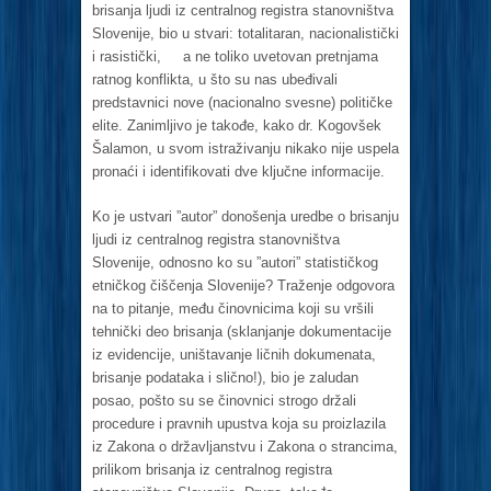
brisanja ljudi iz centralnog registra stanovništva
Slovenije, bio u stvari: totalitaran, nacionalistički
i rasistički, a ne toliko uvetovan pretnjama
ratnog konflikta, u što su nas ubeđivali
predstavnici nove (nacionalno svesne) političke
elite. Zanimljivo je takođe, kako dr. Kogovšek
Šalamon, u svom istraživanju nikako nije uspela
pronaći i identifikovati dve ključne informacije.
Ko je ustvari ”autor” donošenja uredbe o brisanju
ljudi iz centralnog registra stanovništva
Slovenije, odnosno ko su ”autori” statističkog
etničkog čiščenja Slovenije? Traženje odgovora
na to pitanje, među činovnicima koji su vršili
tehnički deo brisanja (sklanjanje dokumentacije
iz evidencije, uništavanje ličnih dokumenata,
brisanje podataka i slično!), bio je zaludan
posao, pošto su se činovnici strogo držali
procedure i pravnih upustva koja su proizlazila
iz Zakona o državljanstvu i Zakona o strancima,
prilikom brisanja iz centralnog registra