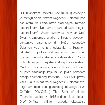
U ljubljanskom Dnevniku (22.10.2011) objavljen
je intervju sa dr. Nežom Kogovšek Šalamon pod
naslovom Ne samo strah pred vojno, temveč
nacionalizam( Ne samo strah od rata, nego i
nacionalizam). Autor razgovora, novinar Uroš
Škerl Kramberger, uradio je intervju povodom
doktorske disertacije dr. Neže Kogovšek
Šalamon koju je ista odbranila na Pravnom
fakultetu u Ljubljani pod naslovom Pravni vidiki
izbrisa iz registra stalnega prebivalstva ( Pravni
vidici brisanja iz registra stalnog stanovništva).
Mada će možda zvučati neuverljivo i preterano,
ali prva asociacija koja mi se javila povodom
čitanja spomenutog intervjua, i nisu bili ”pravni
vidici” kako ih naziva dr.Kogovšek Šalamonova,
nego američki film glasovitog redatelja D.W.
Griffitha (D.W.Grifita) The Birth of Nation
(Rađanje nacije) iz 1915.godine. I u slučaju
D.W. Griffita, i prilikom raspada nekadašnje