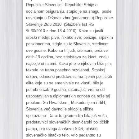
Republike Slovenije i Republike Srbije o
socialnom osiguranju, stupio je na snagu, posle
usvajanja u Državni zbor (parlamentu) Republike
Slovenije 26.3.2010. (Službeni list RS
št.30/2010 z dne 13.4.2010). Kako su javili
srpski mediji, prve, nikako sve, penzije, srpskim
penzionerima, stigle su iz Slovenije, sredinom
ove godine. Kako su ti ljudi, izbrisani, preživeli
celih 19 godina, bez sredstava za život, znaju
najbolje oni sami. Kako je bilo njihovim bližnjim,
takođe ne treba posebno razglabati. Srpskoj
državi, odnosno predstavnicima njenih političkih
elita koje su se smenjivale na vlasti, bilo je
potrebno čak 9 godina, računajući vreme od
uspostavljanja diplomatskih odnosa da reše taj
problem. Sa Hrvatskom, Makedonijom i BiH,
Slovenija već davno je sklopila slične
sporazume. Da bi tragikomedija bila još veća,
predstavnici slovenačkih desničarski političkih
partija, pre svega Janševe SDS, plašeći
slovenačko biračko telo, vrlo pedantno su