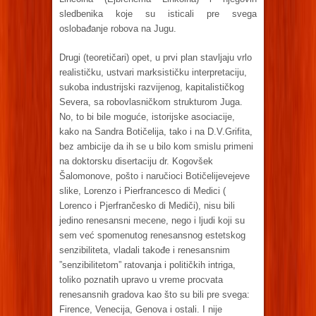
sledbenika koje su isticali pre svega
oslobađanje robova na Jugu.
Drugi (teoretičari) opet, u prvi plan stavljaju vrlo
realističku, ustvari marksističku interpretaciju,
sukoba industrijski razvijenog, kapitalističkog
Severa, sa robovlasničkom strukturom Juga.
No, to bi bile moguće, istorijske asociacije,
kako na Sandra Botičelija, tako i na D.V.Grifita,
bez ambicije da ih se u bilo kom smislu primeni
na doktorsku disertaciju dr. Kogovšek
Šalomonove, pošto i naručioci Botičelijevejeve
slike, Lorenzo i Pierfrancesco di Medici (
Lorenco i Pjerfrančesko di Mediči), nisu bili
jedino renesansni mecene, nego i ljudi koji su
sem već spomenutog renesansnog estetskog
senzibiliteta, vladali takođe i renesansnim
”senzibilitetom” ratovanja i političkih intriga,
toliko poznatih upravo u vreme procvata
renesansnih gradova kao što su bili pre svega:
Firence, Venecija, Genova i ostali. I nije