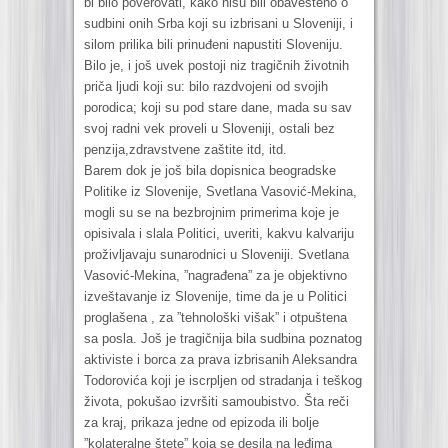
bi bilo poverovati, kako nisu bili obavešteno o
sudbini onih Srba koji su izbrisani u Sloveniji, i
silom prilika bili prinuđeni napustiti Sloveniju.
Bilo je, i još uvek postoji niz tragičnih životnih
priča ljudi koji su: bilo razdvojeni od svojih
porodica; koji su pod stare dane, mada su sav
svoj radni vek proveli u Sloveniji, ostali bez
penzija,zdravstvene zaštite itd, itd.
Barem dok je još bila dopisnica beogradske
Politike iz Slovenije, Svetlana Vasović-Mekina,
mogli su se na bezbrojnim primerima koje je
opisivala i slala Politici, uveriti, kakvu kalvariju
proživljavaju sunarodnici u Sloveniji. Svetlana
Vasović-Mekina, ”nagrađena” za je objektivno
izveštavanje iz Slovenije, time da je u Politici
proglašena , za ”tehnološki višak” i otpuštena
sa posla. Još je tragičnija bila sudbina poznatog
aktiviste i borca za prava izbrisanih Aleksandra
Todorovića koji je iscrpljen od stradanja i teškog
života, pokušao izvršiti samoubistvo. Šta reči
za kraj, prikaza jedne od epizoda ili bolje
”kolateralne štete” koja se desila na leđima