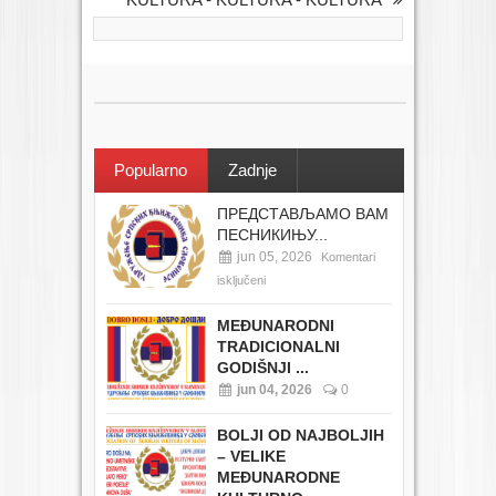
Popularno
Zadnje
ПРЕДСТАВЉАМО ВАМ
ПЕСНИКИЊУ...
jun 05, 2026
Komentari
isključeni
MEĐUNARODNI
TRADICIONALNI
GODIŠNJI ...
jun 04, 2026
0
BOLJI OD NAJBOLJIH
– VELIKE
MEĐUNARODNE