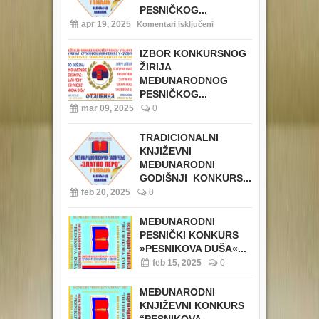
PESNIČKOG...
apr 19, 2025
Komentari isključeni
IZBOR KONKURSNOG
ŽIRIJA
MEĐUNARODNOG
PESNIČKOG...
mar 09, 2025
0
TRADICIONALNI
KNJIŽEVNI
MEĐUNARODNI
GODIŠNJI KONKURS...
feb 20, 2025
0
MEĐUNARODNI
PESNIČKI KONKURS
»PESNIKOVA DUŠA«...
feb 15, 2025
0
MEĐUNARODNI
KNJIŽEVNI KONKURS