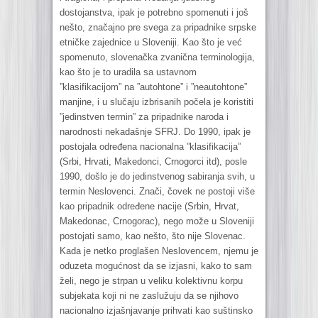
dostojanstva, ipak je potrebno spomenuti i još
nešto, značajno pre svega za pripadnike srpske
etničke zajednice u Sloveniji. Kao što je već
spomenuto, slovenačka zvanična terminologija,
kao što je to uradila sa ustavnom
”klasifikacijom” na ”autohtone” i ”neautohtone”
manjine, i u slučaju izbrisanih počela je koristiti
”jedinstven termin” za pripadnike naroda i
narodnosti nekadašnje SFRJ. Do 1990, ipak je
postojala određena nacionalna ”klasifikacija”
(Srbi, Hrvati, Makedonci, Crnogorci itd), posle
1990, došlo je do jedinstvenog sabiranja svih, u
termin Neslovenci. Znači, čovek ne postoji više
kao pripadnik određene nacije (Srbin, Hrvat,
Makedonac, Crnogorac), nego može u Sloveniji
postojati samo, kao nešto, što nije Slovenac.
Kada je netko proglašen Neslovencem, njemu je
oduzeta mogućnost da se izjasni, kako to sam
želi, nego je strpan u veliku kolektivnu korpu
subjekata koji ni ne zaslužuju da se njihovo
nacionalno izjašnjavanje prihvati kao suštinsko