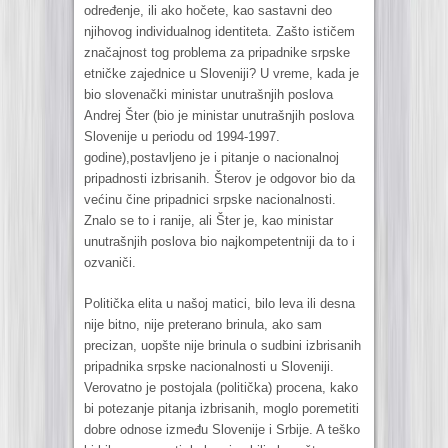
određenje, ili ako hočete, kao sastavni deo
njihovog individualnog identiteta. Zašto ističem
značajnost tog problema za pripadnike srpske
etničke zajednice u Sloveniji? U vreme, kada je
bio slovenački ministar unutrašnjih poslova
Andrej Šter (bio je ministar unutrašnjih poslova
Slovenije u periodu od 1994-1997.
godine),postavljeno je i pitanje o nacionalnoj
pripadnosti izbrisanih. Šterov je odgovor bio da
većinu čine pripadnici srpske nacionalnosti.
Znalo se to i ranije, ali Šter je, kao ministar
unutrašnjih poslova bio najkompetentniji da to i
ozvaniči.
Politička elita u našoj matici, bilo leva ili desna
nije bitno, nije preterano brinula, ako sam
precizan, uopšte nije brinula o sudbini izbrisanih
pripadnika srpske nacionalnosti u Sloveniji.
Verovatno je postojala (politička) procena, kako
bi potezanje pitanja izbrisanih, moglo poremetiti
dobre odnose između Slovenije i Srbije. A teško