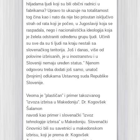
hiljadama ljudi koji su bili obični radnici u
fabrikama? Upravo to ukazuje na totalitarnost
tog čina kao i nato da nije bio prisutan isključivo
strah od rata koji je počeo, u Jugoslaviji koja se
raspadala, nego i nacionalistička ideologija koja
je želela odstraniti određenu grupu ljudi. Učinili
su sve da su ti ljudi na kraju nestali sa
slovenačkog teritorija. Još i danas, više od
polovine izbrisanih, je u inostranstvu i u
Sloveniji nemaju uređen status.” Njenom
odgovoru treba dodati još samo, unatoč
(brojnim) odlukama Ustavnog suda Republike
Slovenije.
Veoma je ”plastičan” i primer takozvanog
”izvoza izbrisa u Makedoniju”. Dr. Kogovšek
Šalamon
navodi kao primer i slovenački ”izvoz
tehnologije izbrisa” u Makedoniju. Slovenački
činovnici bili su savetnici u makedonskom
izbrisu, koji je prema dr. Kogovšek