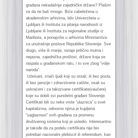
građana nekadašnje zajedničke države? Plašim
se da ne baš mnogo. Biće zabeležena u
akademskim arhivima, bilo Univerziteta u
Ljubljani ili Instituta za pitanja narodnosti iz
Ljubljane ili Instituta za regionalne studije iz
Maribora, a ponajviše u arhivima Ministarstva
za unutrašnje poslove Republike Slovenije. Sve
drugo, više ili manje, ostaje prilično mutna i
nejasna, zajednička prošlost, države koja se
raspala u građanskom ratu, i to sve zbog ”volje
naroda”.
Izbrisani, znači ljudi koji su ostali; ili bez posla,
ili bez penzije i zdravstvene zaštite, osali su
uskraćeni i za takozvane certifikate(vaučere)
koje su dobili svi punoletni građani Slovenije.
Certifikati bili su neke vrste ”ulaznica” u svet
kapitalizma, odnosno njima je kupljena
”saglasnost” svih građana za promenu
društvenog sistema koji je usledio. Interesantno
je takođe da za podelu certifikata nije bio
potreban nacionalni plebiscit ili referendum, kao