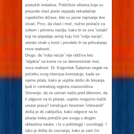
poetskih metafora. Političkim elitama koje su
preuzele vlast posle raspada nekadašnje
zajedničke države, bile su jasne najmanje dve
stvari. Prvo, da vlast i moć, nužno povlače za
sobom i primenu nasilja, kako bi se sve ”ostale”
koji ne pripadaju armiji koju čini ”volja nacije”,
uteralo strah u kosti i privolelo ih na prihvatanje
nove realnosti.
Drugo, da ”volja nacije” nije održiva bez
”objekta” na kome će se demonstrirati moć,
nova realnost. Dr. Kogovšek Šalamon negde na
početku svog intervjua konstatuje, kada se
naime pitala: kako je uopšte došlo do brisanja
ljudi iz centralnog registra stanovništva
Slovenije, da se ustvari našla pred dilemom; da
li odgovor na to pitanje, uopšte mogućno tražiti
unutar prava? Istražujući fenomen ”izbrisanih”
došla je do zaključka, kako odgovor na to
pitanje treba potražiti pre svega u drugim
oblastima nauke, i to u politologiji i sociologiji. I
tako je došla do saznanja, kako je sam čin