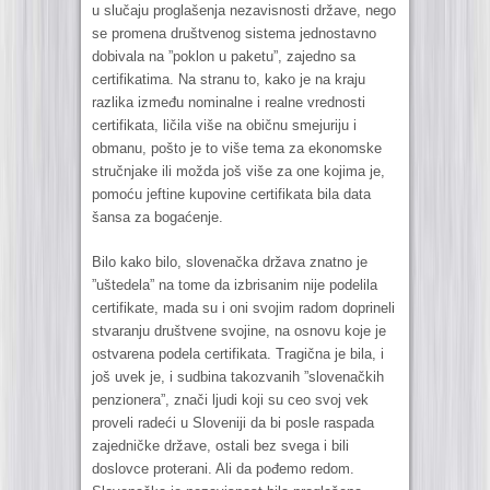
u slučaju proglašenja nezavisnosti države, nego
se promena društvenog sistema jednostavno
dobivala na ”poklon u paketu”, zajedno sa
certifikatima. Na stranu to, kako je na kraju
razlika između nominalne i realne vrednosti
certifikata, ličila više na običnu smejuriju i
obmanu, pošto je to više tema za ekonomske
stručnjake ili možda još više za one kojima je,
pomoću jeftine kupovine certifikata bila data
šansa za bogaćenje.
Bilo kako bilo, slovenačka država znatno je
”uštedela” na tome da izbrisanim nije podelila
certifikate, mada su i oni svojim radom doprineli
stvaranju društvene svojine, na osnovu koje je
ostvarena podela certifikata. Tragična je bila, i
još uvek je, i sudbina takozvanih ”slovenačkih
penzionera”, znači ljudi koji su ceo svoj vek
proveli radeći u Sloveniji da bi posle raspada
zajedničke države, ostali bez svega i bili
doslovce proterani. Ali da pođemo redom.