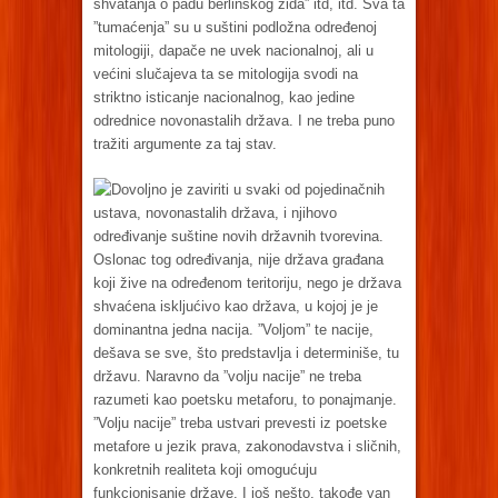
shvatanja o padu berlinskog zida” itd, itd. Sva ta
”tumaćenja” su u suštini podložna određenoj
mitologiji, dapače ne uvek nacionalnoj, ali u
većini slučajeva ta se mitologija svodi na
striktno isticanje nacionalnog, kao jedine
odrednice novonastalih država. I ne treba puno
tražiti argumente za taj stav.
Dovoljno je zaviriti u svaki od pojedinačnih
ustava, novonastalih država, i njihovo
određivanje suštine novih državnih tvorevina.
Oslonac tog određivanja, nije država građana
koji žive na određenom teritoriju, nego je država
shvaćena iskljućivo kao država, u kojoj je je
dominantna jedna nacija. ”Voljom” te nacije,
dešava se sve, što predstavlja i determiniše, tu
državu. Naravno da ”volju nacije” ne treba
razumeti kao poetsku metaforu, to ponajmanje.
”Volju nacije” treba ustvari prevesti iz poetske
metafore u jezik prava, zakonodavstva i sličnih,
konkretnih realiteta koji omogućuju
funkcionisanje države. I još nešto, takođe van