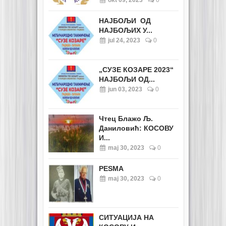
okt 09, 2023
0
НАЈБОЉИ ОД
НАЈБОЉИХ У...
jul 24, 2023
0
„СУЗЕ КОЗАРЕ 2023“
НАЈБОЉИ ОД...
jun 03, 2023
0
Чтец Блажо Љ.
Даниловић: КОСОВУ
И...
maj 30, 2023
0
PESMA
maj 30, 2023
0
СИТУАЦИЈА НА