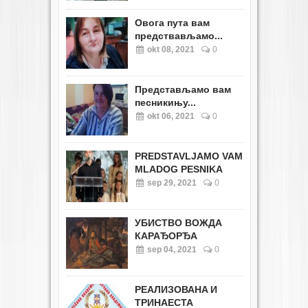
Овога пута вам
предствављамо...
okt 08, 2021
0
Представљамо вам
песникињу...
okt 06, 2021
0
PREDSTAVLJAMO VAM
MLADOG PESNIKA
sep 29, 2021
0
УБИСТВО ВОЖДА
КАРАЂОРЂА
sep 04, 2021
0
РЕАЛИЗОВАНA И
ТРИНАЕСТА