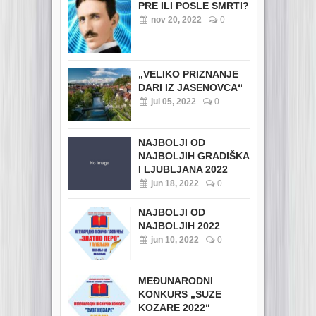
PRE ILI POSLE SMRTI?
nov 20, 2022
0
„VELIKO PRIZNANJE
DARI IZ JASENOVCA“
jul 05, 2022
0
NAJBOLJI OD
NAJBOLJIH GRADIŠKA
I LJUBLJANA 2022
jun 18, 2022
0
NAJBOLJI OD
NAJBOLJIH 2022
jun 10, 2022
0
MEĐUNARODNI
KONKURS „SUZE
KOZARE 2022“