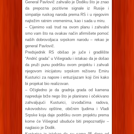
General Pavlovič zahvalio je Dodiku što je znao
da prepozna pozitivne signale iz Rusije i
simpatije ruskog naroda prema RS i u njegovim
najtežim ratnim vremenima, kao i sada u miru.
– Cijenimo vaš trud na ovom planu i zahvalni
smo vam što na ovakav način afirmišete pomoć
naših dobrovoljaca srpskom narodu – rekao je
general Pavlovič.
Predsjednik RS obišao je juče i gradilište
“Andrić grada” u Višegradu i istakao da je došao
da pruži punu podršku ovom projektu i zahvali
njegovom inicijatoru srpskom režiseru Emiru
Kusturici za napore i entuzijazam koji čini kako
bi projekat bio realizovan.
– Očigledno je da gradnja grada od kamena
napreduje brže nego što je planirano i očekivano
zahvaljujući Kusturici, izvođačima radova,
rukovodstvu opštine, običnim ljudima i Vladi
Srpske koja daje podršku ovom projektu prema
kome će Višegrad ubuduće biti prepoznatljiv –
naglasio je Dodik.
Kusturica je istakao da su samo 95 dana od