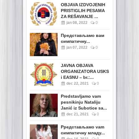
OBJAVA IZDVOJENIH
PRISTIGLIH PESAMA
ZA REŠAVANJE ...
jan 08, 2022
0
Представљамо вам
симпатичну...
jan 07, 2022
0
JAVNA OBJAVA
ORGANIZATORA USKS
i EASNU – br.:...
dec 22, 2021
0
Predstavljamo vam
pesnikinju Nataliju
Janić iz Subotice sa...
dec 21, 2021
0
Pредстављамо vam
симпатичну младу...