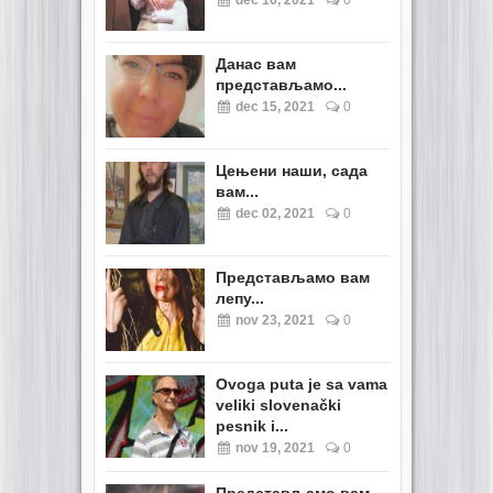
dec 16, 2021
0
Данас вам
представљамо...
dec 15, 2021
0
Цењени наши, сада
вам...
dec 02, 2021
0
Представљамо вам
лепу...
nov 23, 2021
0
Ovoga puta je sa vama
veliki slovenački
pesnik i...
nov 19, 2021
0