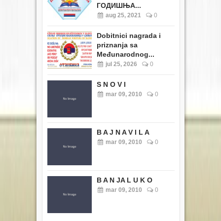
ГОДИШЊА...
aug 25, 2021
0
Dobitnici nagrada i
priznanja sa
Međunarodnog...
jul 25, 2026
0
S N O V I
mar 09, 2010
0
B A J N A V I L A
mar 09, 2010
0
B A N JA L U K O
mar 09, 2010
0