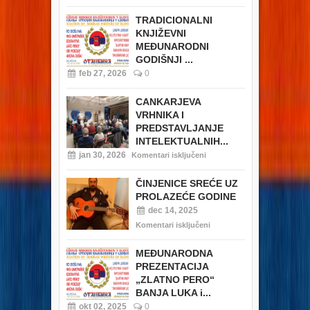
TRADICIONALNI
KNJIŽEVNI
MEĐUNARODNI
GODIŠNJI ...
feb 27, 2026
0
CANKARJEVA
VRHNIKA I
PREDSTAVLJANJE
INTELEKTUALNIH...
jan 30, 2026
Komentari isključeni
ČINJENICE SREĆE UZ
PROLAZEĆE GODINE
dec 14, 2025
Komentari isključeni
MEĐUNARODNA
PREZENTACIJA
„ZLATNO PERO“
BANJA LUKA i...
okt 02, 2025
0