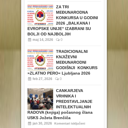
ZA TRI
MEĐUNARODNA
KONKURSA U GODINI
2026 „BALKANA I
EVROPSKE UNIJE“ IZABRANI SU
BOLJI OD NAJBOLJIH
maj 14, 2026
0
TRADICIONALNI
KNJIŽEVNI
MEĐUNARODNI
GODIŠNJI KONKURS
»ZLATNO PERO« Ljubljana 2026
feb 27, 2026
0
CANKARJEVA
VRHNIKA I
PREDSTAVLJANJE
INTELEKTUALNIH
RADOVA (knjiga) počasnog člana
USKS Jožeta Brenčiča
jan 30, 2026
Komentari isključeni