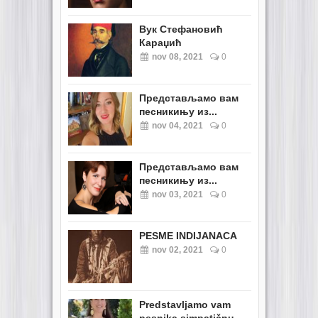
Вук Стефановић
Караџић
nov 08, 2021
0
Представљамо вам
песникињу из...
nov 04, 2021
0
Представљамо вам
песникињу из...
nov 03, 2021
0
PESME INDIJANACA
nov 02, 2021
0
Predstavljamo vam