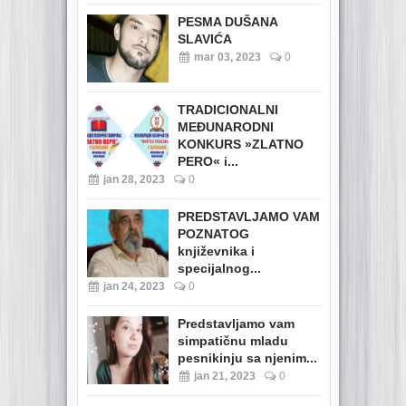
PESMA DUŠANA
SLAVIĆA
mar 03, 2023
0
TRADICIONALNI
MEĐUNARODNI
KONKURS »ZLATNO
PERO« i...
jan 28, 2023
0
PREDSTAVLJAMO VAM
POZNATOG
književnika i
specijalnog...
jan 24, 2023
0
Predstavljamo vam
simpatičnu mladu
pesnikinju sa njenim...
jan 21, 2023
0