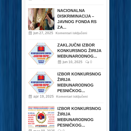
NACIONALNA
DISKRIMINACIJA –
JAVNOG FONDA RS
ZA...
jun 27, 2025
Komentari isključeni
ZAKLJUČNI IZBOR
KONKURSNOG ŽIRIJA
MEĐUNARODNOG...
jun 10, 2025
0
IZBOR KONKURSNOG
ŽIRIJA
MEĐUNARODNOG
PESNIČKOG...
apr 19, 2025
Komentari isključeni
IZBOR KONKURSNOG
ŽIRIJA
MEĐUNARODNOG
PESNIČKOG...