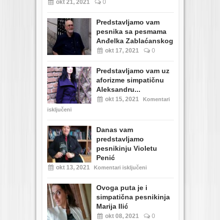
okt 21, 2021
0
Predstavljamo vam
pesnika sa pesmama
Anđelka Zablaćanskog
okt 17, 2021
0
Predstavljamo vam uz
aforizme simpatičnu
Aleksandru...
okt 15, 2021
Komentari
isključeni
Danas vam
predstavljamo
pesnikinju Violetu
Penić
okt 13, 2021
Komentari isključeni
Ovoga puta je i
simpatična pesnikinja
Marija Ilić
okt 08, 2021
0