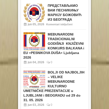
ПРЕДСТАВЉАМО
ВАМ ПЕСНИКИЊУ
МАРИЈУ БОЖОВИЋ
ИЗ БЕОГРАДА
jun 05, 2026
Komentari isključeni
MEĐUNARODNI
TRADICIONALNI
GODIŠNJI KNJIŽEVNI
KONKURS BALKANA i
EU
»PESNIKOVA DUŠA« Ljubljana
2026
jun 04, 2026
0
BOLJI OD NAJBOLJIH
– VELIKE
MEĐUNARODNE
KULTURNO
UMETNIČKE PREZENTACIJE u
LJUBLJANI i BEOGRADU od 29 do
31. 05. 2026
jun 03, 2026
0