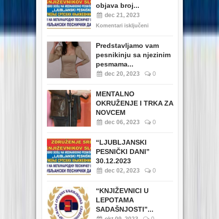
objava broj...
dec 21, 2023
Komentari isključeni
Predstavljamo vam
pesnikinju sa njezinim
pesmama...
dec 20, 2023
0
MENTALNO
OKRUŽENJE I TRKA ZA
NOVCEM
dec 06, 2023
0
“LJUBLJANSKI
PESNIČKI DANI”
30.12.2023
dec 02, 2023
0
“KNJIŽEVNICI U
LEPOTAMA
SADAŠNJOSTI”...