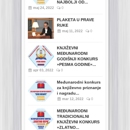
NAJBOLJI OD...
maj 24, 2022
0
PLAKETA U PRAVE
RUKE
maj 11, 2022
0
KNJIŽEVNI
MEĐUNARODNI
GODIŠNJI KONKURS
»PESMA GODINE«...
apr 03, 2022
0
Međunarodni konkurs
za književno priznanje
i nagradu...
mar 12, 2022
0
MEĐUNARODNI
TRADICIONALNI
KNJIŽEVNI KONKURS
»ZLATNO...