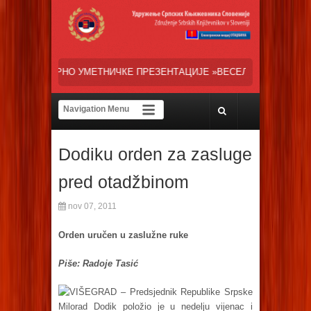
ЧКЕ ПРЕЗЕНТАЦИЈЕ »ВЕСЕЛИ ДАНИ СРПСКЕ ДИЈАСПОРЕ« НАША ТРЕН
Dodiku orden za zasluge
pred otadžbinom
nov 07, 2011
Orden uručen u zaslužne ruke
Piše: Radoje Tasić
VIŠEGRAD – Predsjednik Republike Srpske
Milorad Dodik položio je u nedelju vijenac i