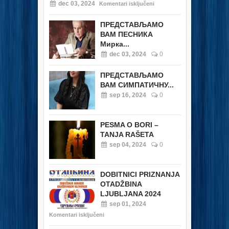
dec 03, 2024
Komentari isključeni
ПРЕДСТАВЉАМО
ВАМ ПЕСНИКА
Мирка...
dec 03, 2024
0
ПРЕДСТАВЉАМО
ВАМ СИМПАТИЧНУ...
sep 16, 2024
0
PESMA O BORI –
TANJA RAŠETA
sep 04, 2024
0
DOBITNICI PRIZNANJA
OTADŽBINA
LJUBLJANA 2024
sep 01, 2024
Komentari isključeni