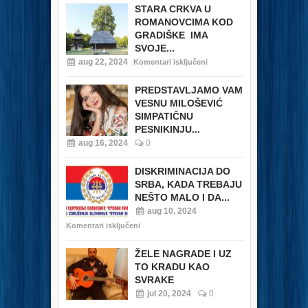
STARA CRKVA U
ROMANOVCIMA KOD
GRADIŠKE IMA
SVOJE...
aug 22, 2024
Komentari isključeni
PREDSTAVLJAMO VAM
VESNU MILOŠEVIĆ
SIMPATIČNU
PESNIKINJU...
aug 16, 2024
0
DISKRIMINACIJA DO
SRBA, KADA TREBAJU
NEŠTO MALO I DA...
aug 10, 2024
Komentari isključeni
ŽELE NAGRADE I UZ
TO KRADU KAO
SVRAKE
jul 20, 2024
0