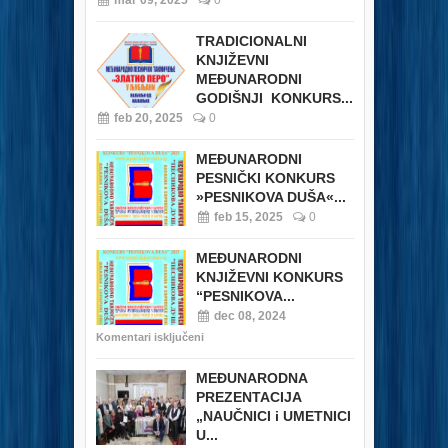
mar 09, 2025
0
TRADICIONALNI
KNJIŽEVNI
MEĐUNARODNI
GODIŠNJI KONKURS...
feb 20, 2025
0
MEĐUNARODNI
PESNIČKI KONKURS
»PESNIKOVA DUŠA«...
feb 15, 2025
0
MEĐUNARODNI
KNJIŽEVNI KONKURS
“PESNIKOVA...
dec 08, 2024
Komentari isključeni
MEĐUNARODNA
PREZENTACIJA
„NAUČNICI i UMETNICI
U...