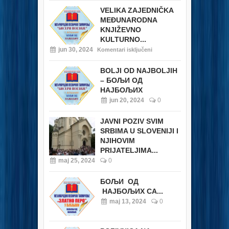
VELIKA ZAJEDNIČKA
MEĐUNARODNA
KNJIŽEVNO
KULTURNO...
jun 30, 2024
Komentari isključeni
BOLJI OD NAJBOLJIH
– БОЉИ ОД
НАЈБОЉИХ
jun 20, 2024
0
JAVNI POZIV SVIM
SRBIMA U SLOVENIJI I
NJIHOVIM
PRIJATELJIMA...
maj 25, 2024
0
БОЉИ ОД
НАЈБОЉИХ СА...
maj 13, 2024
0