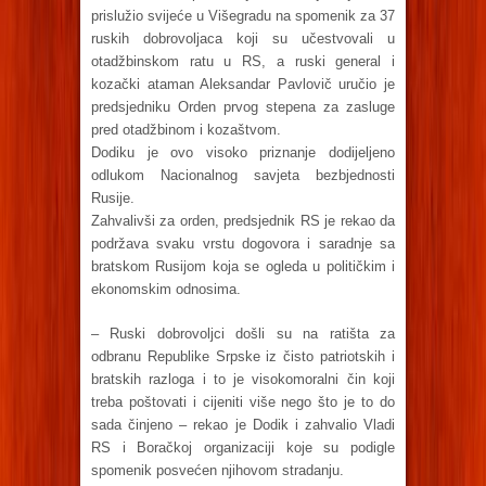
prislužio svijeće u Višegradu na spomenik za 37
ruskih dobrovoljaca koji su učestvovali u
otadžbinskom ratu u RS, a ruski general i
kozački ataman Aleksandar Pavlovič uručio je
predsjedniku Orden prvog stepena za zasluge
pred otadžbinom i kozaštvom.
Dodiku je ovo visoko priznanje dodijeljeno
odlukom Nacionalnog savjeta bezbjednosti
Rusije.
Zahvalivši za orden, predsjednik RS je rekao da
podržava svaku vrstu dogovora i saradnje sa
bratskom Rusijom koja se ogleda u političkim i
ekonomskim odnosima.
– Ruski dobrovoljci došli su na ratišta za
odbranu Republike Srpske iz čisto patriotskih i
bratskih razloga i to je visokomoralni čin koji
treba poštovati i cijeniti više nego što je to do
sada činjeno – rekao je Dodik i zahvalio Vladi
RS i Boračkoj organizaciji koje su podigle
spomenik posvećen njihovom stradanju.