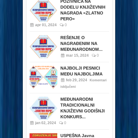
POZIVNICA NA
DODELU KNJIŽEVNIH
NAGRADA »ZLATNO
PERO«
apr 01, 2024
0
REŠENJE O
NAGRAĐENIM NA
MEĐUNARODNOM...
mar 15, 2024
0
NAJBOLJI PESNICI
MEĐU NAJBOLJIMA
feb 29, 2024
Komentari
isključeni
MEĐUNARODNI
TRADICIONALNI
KNJIŽEVNI GODIŠNJI
KONKURS...
jan 02, 2024
0
USPEŠNA Javna