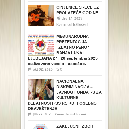
ČINJENICE SREĆE UZ
PROLAZEĆE GODINE
dec 14, 2025
Komentari isključeni
MEĐUNARODNA
PREZENTACIJA
„ZLATNO PERO“
BANJA LUKA i
LJUBLJANA 27 i 28 septembar 2025
realizovana veselo i uspešno.
okt 02, 2025
0
NACIONALNA
DISKRIMINACIJA –
JAVNOG FONDA RS ZA
KULTURNE
DELATNOSTI (JS RS KD) POSEBNO
OBAVEŠTENJE
jun 27, 2025
Komentari isključeni
ZAKLJUČNI IZBOR