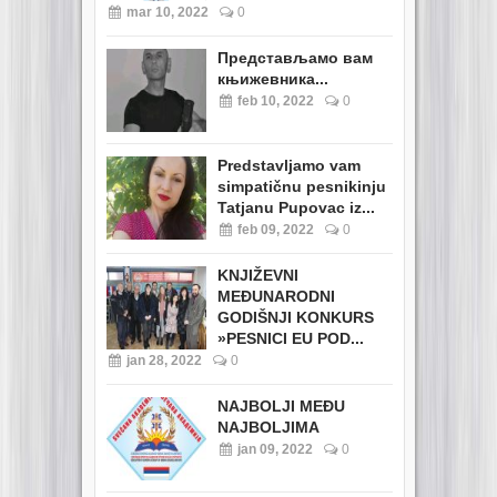
mar 10, 2022
0
Представљамо вам
књижевника...
feb 10, 2022
0
Predstavljamo vam
simpatičnu pesnikinju
Tatjanu Pupovac iz...
feb 09, 2022
0
KNJIŽEVNI
MEĐUNARODNI
GODIŠNJI KONKURS
»PESNICI EU POD...
jan 28, 2022
0
NAJBOLJI MEĐU
NAJBOLJIMA
jan 09, 2022
0