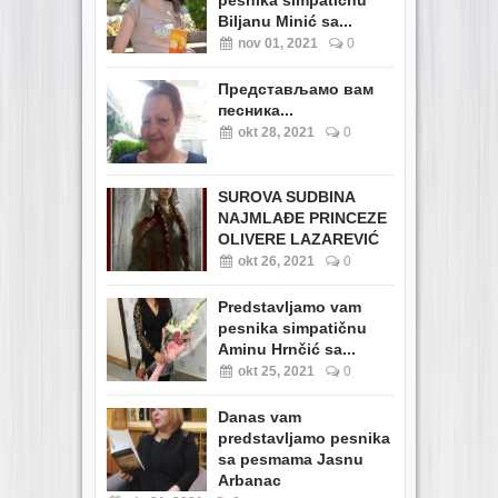
pesnika simpatičnu
Biljanu Minić sa...
nov 01, 2021
0
Представљамо вам
песника...
okt 28, 2021
0
SUROVA SUDBINA
NAJMLAĐE PRINCEZE
OLIVERE LAZAREVIĆ
okt 26, 2021
0
Predstavljamo vam
pesnika simpatičnu
Aminu Hrnčić sa...
okt 25, 2021
0
Danas vam
predstavljamo pesnika
sa pesmama Jasnu
Arbanac