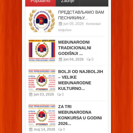
Popularno
Zadnje
ПРЕДСТАВЉАМО ВАМ
ПЕСНИКИЊУ...
jun 05, 2026
Komentari
isključeni
MEĐUNARODNI
TRADICIONALNI
GODIŠNJI ...
jun 04, 2026
0
BOLJI OD NAJBOLJIH
– VELIKE
MEĐUNARODNE
KULTURNO...
jun 03, 2026
0
ZA TRI
MEĐUNARODNA
KONKURSA U GODINI
2026...
maj 14, 2026
0