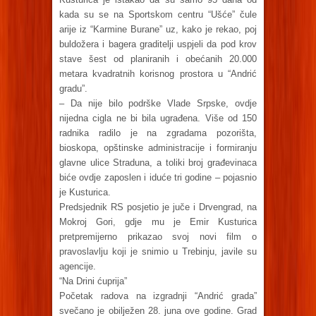
kada su se na Sportskom centru “Ušće” čule
arije iz “Karmine Burane” uz, kako je rekao, poj
buldožera i bagera graditelji uspjeli da pod krov
stave šest od planiranih i obećanih 20.000
metara kvadratnih korisnog prostora u “Andrić
gradu”.
– Da nije bilo podrške Vlade Srpske, ovdje
nijedna cigla ne bi bila ugrađena. Više od 150
radnika radilo je na zgradama pozorišta,
bioskopa, opštinske administracije i formiranju
glavne ulice Straduna, a toliki broj građevinaca
biće ovdje zaposlen i iduće tri godine – pojasnio
je Kusturica.
Predsjednik RS posjetio je juče i Drvengrad, na
Mokroj Gori, gdje mu je Emir Kusturica
pretpremijerno prikazao svoj novi film o
pravoslavlju koji je snimio u Trebinju, javile su
agencije.
“Na Drini ćuprija”
Početak radova na izgradnji “Andrić grada”
svečano je obilježen 28. juna ove godine. Grad