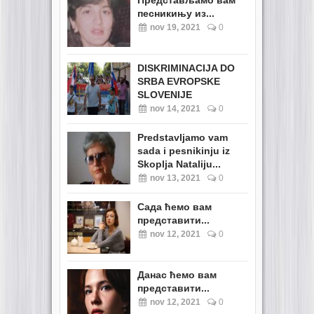
Представљамо вам
песникињу из...
nov 19, 2021
0
DISKRIMINACIJA DO
SRBA EVROPSKE
SLOVENIJE
nov 14, 2021
0
Predstavljamo vam
sada i pesnikinju iz
Skoplja Nataliju...
nov 13, 2021
0
Сада ћемо вам
представити...
nov 12, 2021
0
Данас ћемо вам
представити...
nov 12, 2021
0