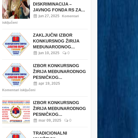
DISKRIMINACIJA –
JAVNOG FONDA RS ZA...
jun 27, 2025
Komentari
isključeni
ZAKLJUČNI IZBOR
KONKURSNOG ŽIRIJA
MEĐUNARODNOG...
jun 10, 2025
0
IZBOR KONKURSNOG
ŽIRIJA MEĐUNARODNOG
PESNIČKOG...
apr 19, 2025
Komentari isključeni
IZBOR KONKURSNOG
ŽIRIJA MEĐUNARODNOG
PESNIČKOG...
mar 09, 2025
0
TRADICIONALNI