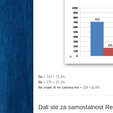
Da
= 713 = 71,3%
Ne
= 171 = 17,1%
Ne znam ili ne zanima me
= 116 =11,6%
Dali ste za samostalnost R