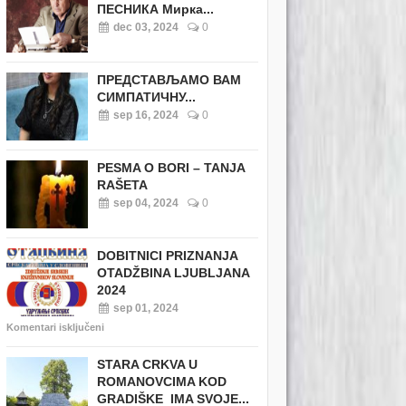
ПЕСНИКА Мирка...
dec 03, 2024
0
ПРЕДСТАВЉАМО ВАМ
СИМПАТИЧНУ...
sep 16, 2024
0
PESMA O BORI – TANJA
RAŠETA
sep 04, 2024
0
DOBITNICI PRIZNANJA
OTADŽBINA LJUBLJANA
2024
sep 01, 2024
Komentari isključeni
STARA CRKVA U
ROMANOVCIMA KOD
GRADIŠKE IMA SVOJE...