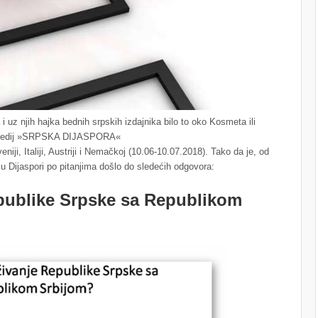
 i uz njih hajka bednih srpskih izdajnika bilo to oko Kosmeta ili
ni medij »SRPSKA DIJASPORA«
iji, Italiji, Austriji i Nemačkoj (10.06-10.07.2018). Tako da je, od
 u Dijaspori po pitanjima došlo do sledećih odgovora:
epublike Srpske sa Republikom