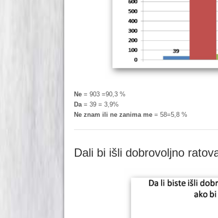
Ne
= 903 =90,3 %
Da
= 39 = 3,9%
Ne znam ili ne zanima me
= 58=5,8 %
Dali bi išli dobrovoljno rato