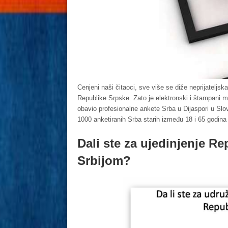
Cenjeni naši čitaoci, sve više se diže neprijateljska
Republike Srpske. Zato je elektronski i štampa
obavio profesionalne ankete Srba u Dijaspori u Sloven
1000 anketiranih Srba starih između 18 i 65 godina
Dali ste za ujedinjenje R
Srbijom?