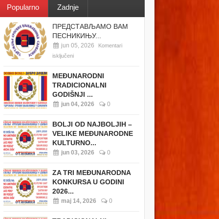
Popularno
Zadnje
ПРЕДСТАВЉАМО ВАМ
ПЕСНИКИЊУ...
jun 05, 2026
Komentari
isključeni
MEĐUNARODNI
TRADICIONALNI
GODIŠNJI ...
jun 04, 2026
0
BOLJI OD NAJBOLJIH –
VELIKE MEĐUNARODNE
KULTURNO...
jun 03, 2026
0
ZA TRI MEĐUNARODNA
KONKURSA U GODINI
2026...
maj 14, 2026
0