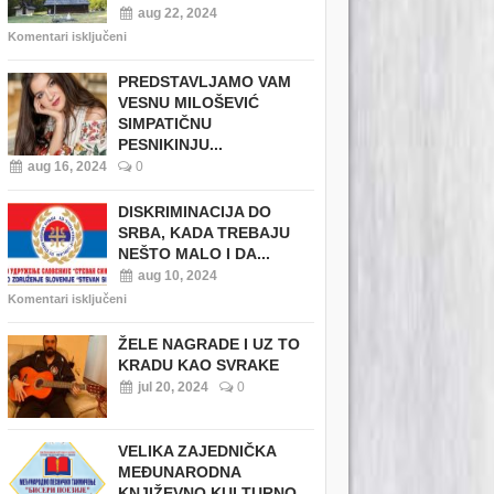
aug 22, 2024
Komentari isključeni
PREDSTAVLJAMO VAM
VESNU MILOŠEVIĆ
SIMPATIČNU
PESNIKINJU...
aug 16, 2024
0
DISKRIMINACIJA DO
SRBA, KADA TREBAJU
NEŠTO MALO I DA...
aug 10, 2024
Komentari isključeni
ŽELE NAGRADE I UZ TO
KRADU KAO SVRAKE
jul 20, 2024
0
VELIKA ZAJEDNIČKA
MEĐUNARODNA
KNJIŽEVNO KULTURNO...