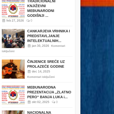
TRADICIONALNI
KNJIŽEVNI
MEĐUNARODNI
GODIŠNJI ...
feb 27, 2026
0
CANKARJEVA VRHNIKA I
PREDSTAVLJANJE
INTELEKTUALNIH...
jan 30, 2026
Komentari
isključeni
ČINJENICE SREĆE UZ
PROLAZEĆE GODINE
dec 14, 2025
Komentari isključeni
MEĐUNARODNA
PREZENTACIJA „ZLATNO
PERO“ BANJA LUKA i...
okt 02, 2025
0
NACIONALNA