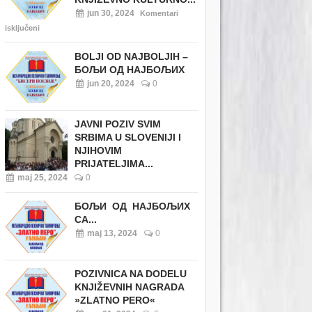
jun 30, 2024
Komentari
isključeni
BOLJI OD NAJBOLJIH –
БОЉИ ОД НАЈБОЉИХ
jun 20, 2024
0
JAVNI POZIV SVIM
SRBIMA U SLOVENIJI I
NJIHOVIM
PRIJATELJIMA...
maj 25, 2024
0
БОЉИ ОД НАЈБОЉИХ
СА...
maj 13, 2024
0
POZIVNICA NA DODELU
KNJIŽEVNIH NAGRADA
»ZLATNO PERO«