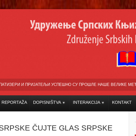
АТЕЉИ УСПЕШНО СУ ПРОШЛЕ НАШЕ ВЕЛИКЕ МЕЂУНАРОДНЕ КУЛТУРНО 
REPORTAŽA
DOPISNIŠTVA
INTERAKCIJA
KONTAKT
I SRPSKE ČUJTE GLAS SRPSKE