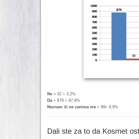
Ne
= 32 = 3,2%
Da
= 879 = 87,9%
Neznam ili ne zanima me
= 89= 8,9%
Dali ste za to da Kosmet os