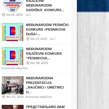
KNJIŽEVNI
MEĐUNARODNI
GODIŠNJI KONKURS...
feb 20, 2025
0
MEĐUNARODNI PESNIČKI
KONKURS »PESNIKOVA
DUŠA«...
feb 15, 2025
0
MEĐUNARODNI
KNJIŽEVNI KONKURS
“PESNIKOVA...
dec 08, 2024
Komentari isključeni
MEĐUNARODNA
PREZENTACIJA
„NAUČNICI i UMETNICI
U...
dec 03, 2024
Komentari isključeni
ПРЕДСТАВЉАМО ВАМ