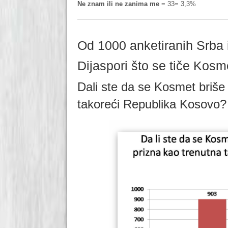
Ne znam ili ne zanima me
= 33= 3,3%
Od 1000 anketiranih Srba 
Dijaspori što se tiče Kosm
Dali ste da se Kosmet briše 
takoreći Republika Kosovo?