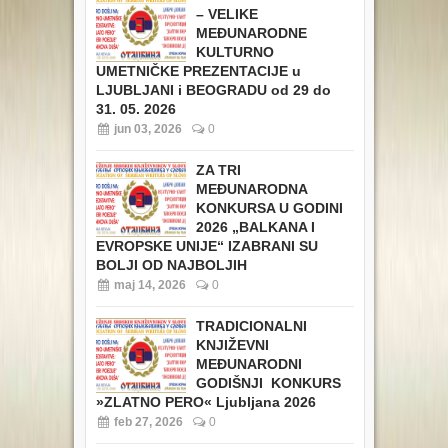
– VELIKE
MEĐUNARODNE
KULTURNO
UMETNIČKE PREZENTACIJE u
LJUBLJANI i BEOGRADU od 29 do
31. 05. 2026
jun 03, 2026
0
ZA TRI
MEĐUNARODNA
KONKURSA U GODINI
2026 „BALKANA I
EVROPSKE UNIJE“ IZABRANI SU
BOLJI OD NAJBOLJIH
maj 14, 2026
0
TRADICIONALNI
KNJIŽEVNI
MEĐUNARODNI
GODIŠNJI KONKURS
»ZLATNO PERO« Ljubljana 2026
feb 27, 2026
0