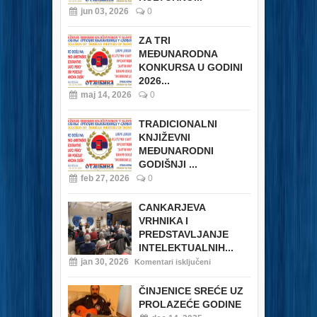
jun 03, 2026
0
ZA TRI
MEĐUNARODNA
KONKURSA U GODINI
2026...
maj 14, 2026
0
TRADICIONALNI
KNJIŽEVNI
MEĐUNARODNI
GODIŠNJI ...
feb 27, 2026
0
CANKARJEVA
VRHNIKA I
PREDSTAVLJANJE
INTELEKTUALNIH...
jan 30, 2026
Komentari isključeni
ČINJENICE SREĆE UZ
PROLAZEĆE GODINE