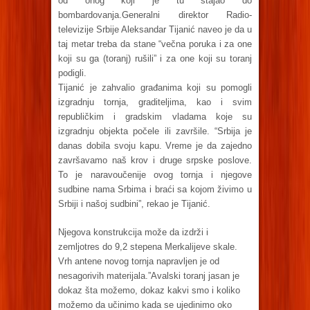
od onog koji je tu stajao do
bombardovanja.Generalni direktor Radio-
televizije Srbije Aleksandar Tijanić naveo je da u
taj metar treba da stane “večna poruka i za one
koji su ga (toranj) rušili” i za one koji su toranj
podigli.
Tijanić je zahvalio građanima koji su pomogli
izgradnju tornja, graditeljima, kao i svim
republičkim i gradskim vladama koje su
izgradnju objekta počele ili završile. “Srbija je
danas dobila svoju kapu. Vreme je da zajedno
završavamo naš krov i druge srpske poslove.
To je naravoučenije ovog tornja i njegove
sudbine nama Srbima i braći sa kojom živimo u
Srbiji i našoj sudbini”, rekao je Tijanić.
Njegova konstrukcija može da izdrži i
zemljotres do 9,2 stepena Merkalijeve skale.
Vrh antene novog tornja napravljen je od
nesagorivih materijala.”Avalski toranj jasan je
dokaz šta možemo, dokaz kakvi smo i koliko
možemo da učinimo kada se ujedinimo oko