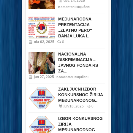
dec 14, 2025
Komentari isključeni
MEĐUNARODNA
PREZENTACIJA
„ZLATNO PERO“
BANJA LUKA i...
okt 02, 2025
0
NACIONALNA
DISKRIMINACIJA –
JAVNOG FONDA RS
ZA...
jun 27, 2025
Komentari isključeni
ZAKLJUČNI IZBOR
KONKURSNOG ŽIRIJA
MEĐUNARODNOG...
jun 10, 2025
0
IZBOR KONKURSNOG
ŽIRIJA
MEĐUNARODNOG