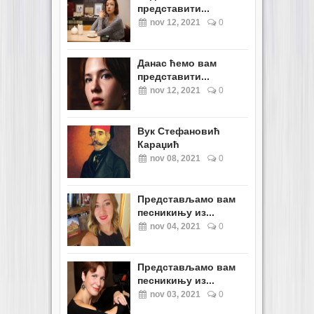
представити...
nov 12, 2021
0
Данас ћемо вам
представити...
nov 12, 2021
0
Вук Стефановић
Караџић
nov 08, 2021
0
Представљамо вам
песникињу из...
nov 04, 2021
0
Представљамо вам
песникињу из...
nov 03, 2021
0