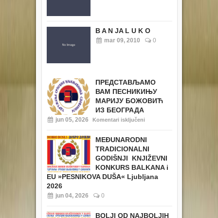
B A N JA L U K O
mar 09, 2010
0
ПРЕДСТАВЉАМО
ВАМ ПЕСНИКИЊУ
МАРИЈУ БОЖОВИЋ
ИЗ БЕОГРАДА
jun 05, 2026
Komentari isključeni
MEĐUNARODNI
TRADICIONALNI
GODIŠNJI KNJIŽEVNI
KONKURS BALKANA i
EU
»PESNIKOVA DUŠA« Ljubljana
2026
jun 04, 2026
0
BOLJI OD NAJBOLJIH