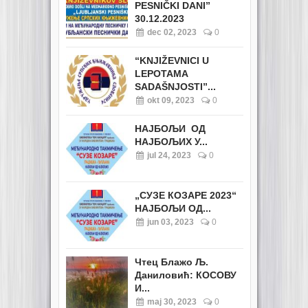
PESNIČKI DANI”
30.12.2023
dec 02, 2023
0
“KNJIŽEVNICI U
LEPOTAMA
SADAŠNJOSTI”...
okt 09, 2023
0
НАЈБОЉИ ОД
НАЈБОЉИХ У...
jul 24, 2023
0
„СУЗЕ КОЗАРЕ 2023“
НАЈБОЉИ ОД...
jun 03, 2023
0
Чтец Блажо Љ.
Даниловић: КОСОВУ
И...
maj 30, 2023
0