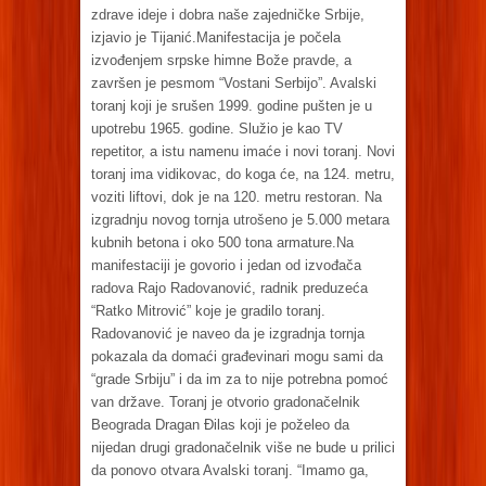
zdrave ideje i dobra naše zajedničke Srbije,
izjavio je Tijanić.Manifestacija je počela
izvođenjem srpske himne Bože pravde, a
završen je pesmom “Vostani Serbijo”. Avalski
toranj koji je srušen 1999. godine pušten je u
upotrebu 1965. godine. Služio je kao TV
repetitor, a istu namenu imaće i novi toranj. Novi
toranj ima vidikovac, do koga će, na 124. metru,
voziti liftovi, dok je na 120. metru restoran. Na
izgradnju novog tornja utrošeno je 5.000 metara
kubnih betona i oko 500 tona armature.Na
manifestaciji je govorio i jedan od izvođača
radova Rajo Radovanović, radnik preduzeća
“Ratko Mitrović” koje je gradilo toranj.
Radovanović je naveo da je izgradnja tornja
pokazala da domaći građevinari mogu sami da
“grade Srbiju” i da im za to nije potrebna pomoć
van države. Toranj je otvorio gradonačelnik
Beograda Dragan Đilas koji je poželeo da
nijedan drugi gradonačelnik više ne bude u prilici
da ponovo otvara Avalski toranj. “Imamo ga,