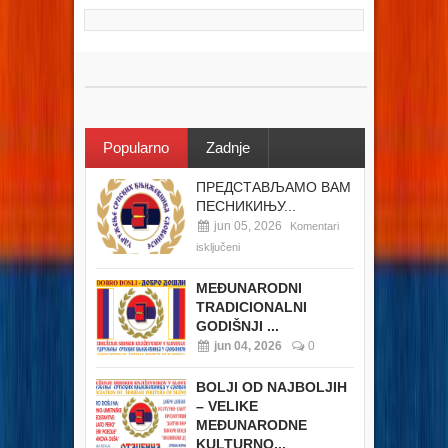
Popularno
Zadnje
ПРЕДСТАВЉАМО ВАМ
ПЕСНИКИЊУ...
jun 05, 2026
Komentari
isključeni
MEĐUNARODNI
TRADICIONALNI
GODIŠNJI ...
jun 04, 2026
0
BOLJI OD NAJBOLJIH
– VELIKE
MEĐUNARODNE
KULTURNO...