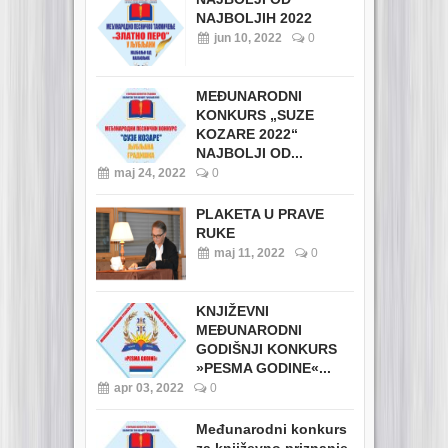
NAJBOLJIH 2022
jun 10, 2022
0
MEĐUNARODNI
KONKURS „SUZE
KOZARE 2022“
NAJBOLJI OD...
maj 24, 2022
0
PLAKETA U PRAVE
RUKE
maj 11, 2022
0
KNJIŽEVNI
MEĐUNARODNI
GODIŠNJI KONKURS
»PESMA GODINE«...
apr 03, 2022
0
Međunarodni konkurs