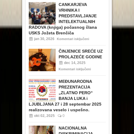
CANKARJEVA
VRHNIKA I
PREDSTAVLJANJE
INTELEKTUALNIH
RADOVA (knjiga) počasnog člana
USKS Jožeta Brenčiča
jan 30, 2026
Komentari isključeni
ČINJENICE SREĆE UZ
PROLAZEĆE GODINE
dec 14, 2025
Komentari isključeni
MEĐUNARODNA
PREZENTACIJA
„ZLATNO PERO“
BANJA LUKA i
LJUBLJANA 27 i 28 septembar 2025
realizovana veselo i uspešno.
okt 02, 2025
0
NACIONALNA
DISKRIMINACIJA –