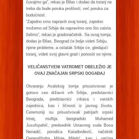
čuvajmo ga”, rekao je Đilas i dodao da toranj ne
treba da bude poruka prošlosti, već poruka za
budućnost.
“Zajedno smo napravili ovaj toranj, zajedno
možemo od Srbije da napravimo ono što zaista
želimo”, rekao je gradonačelnik. Sa ovog tornja,
dodao je Đilas, Beograd će bolje videti Srbiju,
njene probleme, a ostatak Srbije će, gledajući
toranj, videti svoj glavni grad i ponositi se njime.
VELIČANSTVENI VATROMET OBELEŽIO JE
OVAJ ZNAČAJAN SRPSKI DOGAĐAJ
Otvaranju Avalskog tornja prisustvovao je
gotovo ceo državni vrh Srbije, predstavnici
Beograda, predstavnici crkava i verskih
zajednica, kao i ličnosti iz javnog života.
Ceremoniji su prisustvovali patrijarh srpski
Irinej, muftija beogradski Muhamed
Jusufspahić, predsednik Ustavnog suda Bosa
Nenadić, porodica Karađorđević, načelnik
Generalštaba Miloje Miletić, kao i većina