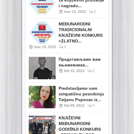
za književno priznanje
i nagradu...
mar 12, 2022
0
MEĐUNARODNI
TRADICIONALNI
KNJIŽEVNI KONKURS
»ZLATNO...
mar 10, 2022
0
Представљамо вам
књижевника...
feb 10, 2022
0
Predstavljamo vam
simpatičnu pesnikinju
Tatjanu Pupovac iz...
feb 09, 2022
0
KNJIŽEVNI
MEĐUNARODNI
GODIŠNJI KONKURS