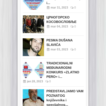
i...
mar 31, 2023
0
ЦРНОГОРСКО
КОСОВОСЛОВЉЕ
mar 04, 2023
0
PESMA DUŠANA
SLAVIĆA
mar 03, 2023
0
TRADICIONALNI
MEĐUNARODNI
KONKURS »ZLATNO
PERO« i...
jan 28, 2023
0
PREDSTAVLJAMO VAM
POZNATOG
književnika i
specijalnog...