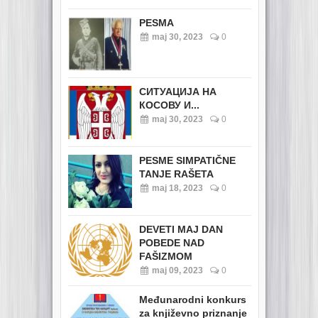
PESMA
maj 30, 2023
0
СИТУАЦИЈА НА
КОСОВУ И...
maj 30, 2023
0
PESME SIMPATIČNE
TANJE RAŠETA
maj 18, 2023
0
DEVETI MAJ DAN
POBEDE NAD
FAŠIZMOM
maj 09, 2023
0
Međunarodni konkurs
za književno priznanje