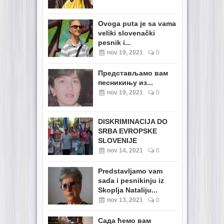
Ovoga puta je sa vama
veliki slovenački
pesnik i...
nov 19, 2021
0
Представљамо вам
песникињу из...
nov 19, 2021
0
DISKRIMINACIJA DO
SRBA EVROPSKE
SLOVENIJE
nov 14, 2021
0
Predstavljamo vam
sada i pesnikinju iz
Skoplja Nataliju...
nov 13, 2021
0
Сада ћемо вам