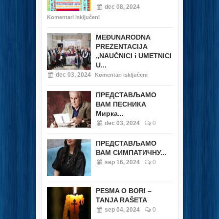
dec 08, 2024
Komentari isključeni
MEĐUNARODNA
PREZENTACIJA
„NAUČNICI i UMETNICI
U...
dec 03, 2024
Komentari isključeni
ПРЕДСТАВЉАМО
ВАМ ПЕСНИКА
Мирка...
dec 03, 2024
0
ПРЕДСТАВЉАМО
ВАМ СИМПАТИЧНУ...
sep 16, 2024
0
PESMA O BORI –
TANJA RAŠETA
sep 04, 2024
0