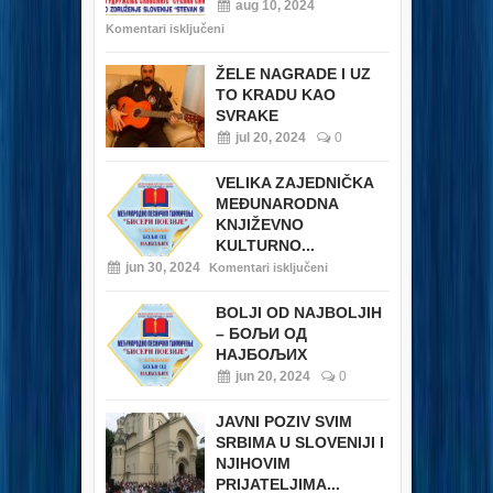
aug 10, 2024
Komentari isključeni
ŽELE NAGRADE I UZ
TO KRADU KAO
SVRAKE
jul 20, 2024
0
VELIKA ZAJEDNIČKA
MEĐUNARODNA
KNJIŽEVNO
KULTURNO...
jun 30, 2024
Komentari isključeni
BOLJI OD NAJBOLJIH
– БОЉИ ОД
НАЈБОЉИХ
jun 20, 2024
0
JAVNI POZIV SVIM
SRBIMA U SLOVENIJI I
NJIHOVIM
PRIJATELJIMA...