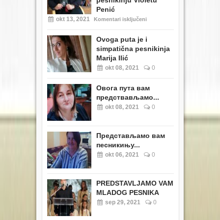
pesnikinju Violetu
Penić
okt 13, 2021
Komentari isključeni
Ovoga puta je i
simpatična pesnikinja
Marija Ilić
okt 08, 2021
0
Овога пута вам
предствављамо...
okt 08, 2021
0
Представљамо вам
песникињу...
okt 06, 2021
0
PREDSTAVLJAMO VAM
MLADOG PESNIKA
sep 29, 2021
0