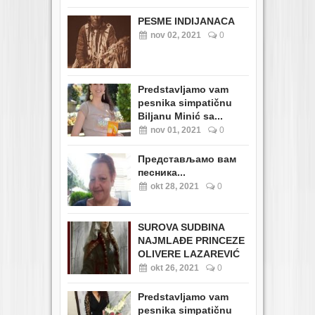
PESME INDIJANACA
nov 02, 2021
0
Predstavljamo vam
pesnika simpatičnu
Biljanu Minić sa...
nov 01, 2021
0
Представљамо вам
песника...
okt 28, 2021
0
SUROVA SUDBINA
NAJMLAĐE PRINCEZE
OLIVERE LAZAREVIĆ
okt 26, 2021
0
Predstavljamo vam
pesnika simpatičnu