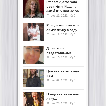
Predstavljamo vam
pesnikinju Nataliju
Janić iz Subotice sa...
dec 21, 2021
0
Pредстављамо vam
симпатичну младу...
dec 16, 2021
0
Данас вам
представљамо...
dec 15, 2021
0
Цењени наши, сада
вам...
dec 02, 2021
0
Представљамо вам
лепу...
nov 23, 2021
0