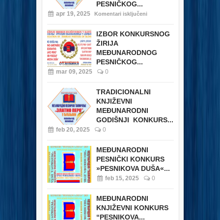
PESNIČKOG...
apr 19, 2025
Komentari isključeni
IZBOR KONKURSNOG
ŽIRIJA
MEĐUNARODNOG
PESNIČKOG...
mar 09, 2025
0
TRADICIONALNI
KNJIŽEVNI
MEĐUNARODNI
GODIŠNJI KONKURS...
feb 20, 2025
0
MEĐUNARODNI
PESNIČKI KONKURS
»PESNIKOVA DUŠA«...
feb 15, 2025
0
MEĐUNARODNI
KNJIŽEVNI KONKURS
“PESNIKOVA...