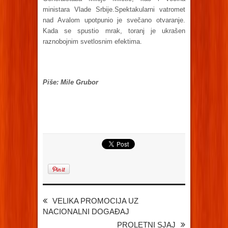
ministara Vlade Srbije.Spektakularni vatromet
nad Avalom upotpunio je svečano otvaranje.
Kada se spustio mrak, toranj je ukrašen
raznobojnim svetlosnim efektima.
Piše: Mile Grubor
VELIKA PROMOCIJA UZ
NACIONALNI DOGAĐAJ
PROLETNI SJAJ