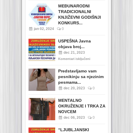
MEĐUNARODNI
TRADICIONALNI
KNJIŽEVNI GODIŠNJI
KONKURS...
jan 02, 2024
0
USPEŠNA Javna
objava broj...
dec 21, 2023
Komentari isključeni
Predstavljamo vam
pesnikinju sa njezinim
pesmama...
dec 20, 2023
0
MENTALNO
OKRUŽENJE I TRKA ZA
NOVCEM
dec 06, 2023
0
“LJUBLJANSKI