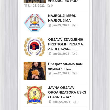
»PESNICI EU POD...
jan 28, 2022
0
NAJBOLJI MEĐU
NAJBOLJIMA
jan 09, 2022
0
OBJAVA IZDVOJENIH
PRISTIGLIH PESAMA
ZA REŠAVANJE ...
jan 08, 2022
0
Представљамо вам
симпатичну...
jan 07, 2022
0
JAVNA OBJAVA
ORGANIZATORA USKS
i EASNU – br.:...
dec 22, 2021
0