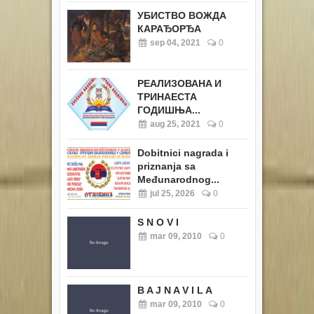
УБИСТВО ВОЖДА
КАРАЂОРЂА
sep 04, 2021
0
РЕАЛИЗОВАНA И
ТРИНАЕСТА
ГОДИШЊА...
aug 25, 2021
0
Dobitnici nagrada i
priznanja sa
Međunarodnog...
jul 25, 2026
0
S N O V I
mar 09, 2010
0
B A J N A V I L A
mar 09, 2010
0