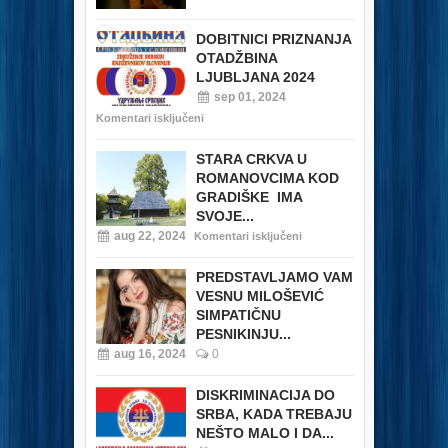
DOBITNICI PRIZNANJA
OTADŽBINA
LJUBLJANA 2024
sep 01, 2024
Komentari isključeni
STARA CRKVA U
ROMANOVCIMA KOD
GRADIŠKE IMA
SVOJE...
aug 22, 2024
Komentari isključeni
PREDSTAVLJAMO VAM
VESNU MILOŠEVIĆ
SIMPATIČNU
PESNIKINJU...
aug 16, 2024
0
DISKRIMINACIJA DO
SRBA, KADA TREBAJU
NEŠTO MALO I DA...