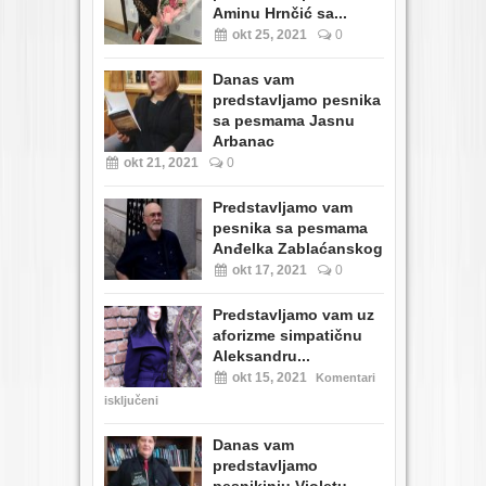
Aminu Hrnčić sa...
okt 25, 2021
0
Danas vam
predstavljamo pesnika
sa pesmama Jasnu
Arbanac
okt 21, 2021
0
Predstavljamo vam
pesnika sa pesmama
Anđelka Zablaćanskog
okt 17, 2021
0
Predstavljamo vam uz
aforizme simpatičnu
Aleksandru...
okt 15, 2021
Komentari
isključeni
Danas vam
predstavljamo