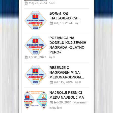
maj 25, 2024
0
БОЉИ ОД
НАЈБОЉИХ СА...
maj 13, 2024
0
POZIVNICA NA
DODELU KNJIŽEVNIH
NAGRADA »ZLATNO
PERO«
apr 01, 2024
0
REŠENJE O
NAGRAĐENIM NA
MEĐUNARODNOM...
mar 15, 2024
0
NAJBOLJI PESNICI
MEĐU NAJBOLJIMA
feb 29, 2024
Komentari
isključeni