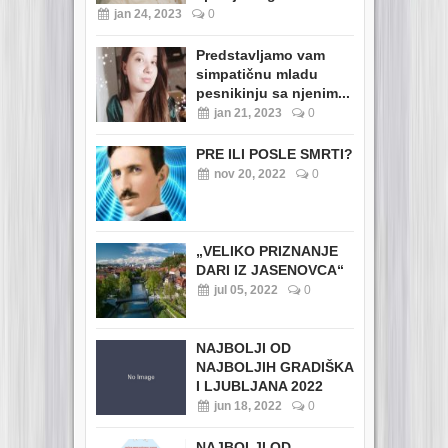
jan 24, 2023
0
Predstavljamo vam
simpatičnu mladu
pesnikinju sa njenim...
jan 21, 2023
0
PRE ILI POSLE SMRTI?
nov 20, 2022
0
„VELIKO PRIZNANJE
DARI IZ JASENOVCA“
jul 05, 2022
0
NAJBOLJI OD
NAJBOLJIH GRADIŠKA
I LJUBLJANA 2022
jun 18, 2022
0
NAJBOLJI OD