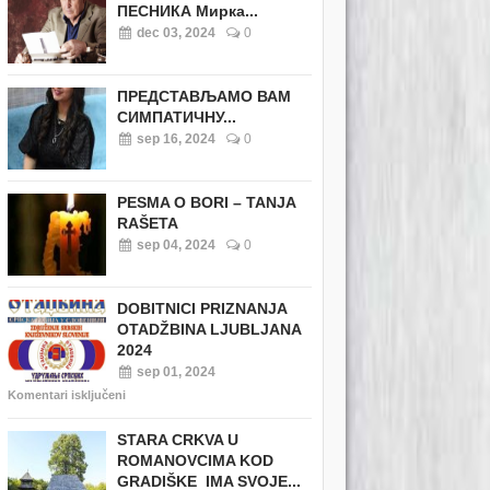
ПЕСНИКА Мирка...
dec 03, 2024
0
ПРЕДСТАВЉАМО ВАМ
СИМПАТИЧНУ...
sep 16, 2024
0
PESMA O BORI – TANJA
RAŠETA
sep 04, 2024
0
DOBITNICI PRIZNANJA
OTADŽBINA LJUBLJANA
2024
sep 01, 2024
Komentari isključeni
STARA CRKVA U
ROMANOVCIMA KOD
GRADIŠKE IMA SVOJE...