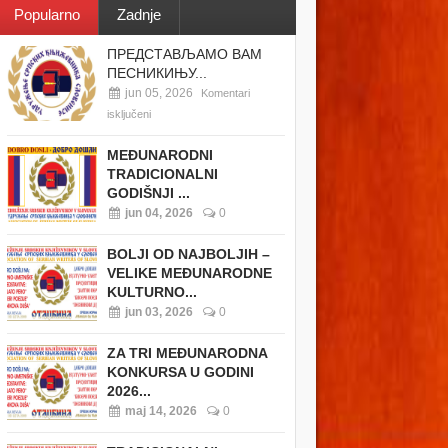
Popularno
Zadnje
ПРЕДСТАВЉАМО ВАМ
ПЕСНИКИЊУ...
jun 05, 2026
Komentari
isključeni
MEĐUNARODNI
TRADICIONALNI
GODIŠNJI ...
jun 04, 2026
0
BOLJI OD NAJBOLJIH –
VELIKE MEĐUNARODNE
KULTURNO...
jun 03, 2026
0
ZA TRI MEĐUNARODNA
KONKURSA U GODINI
2026...
maj 14, 2026
0