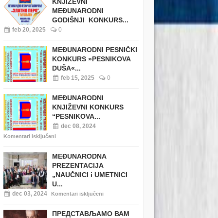
KNJIŽEVNI
MEĐUNARODNI
GODIŠNJI KONKURS...
feb 20, 2025
0
MEĐUNARODNI PESNIČKI
KONKURS »PESNIKOVA
DUŠA«...
feb 15, 2025
0
MEĐUNARODNI
KNJIŽEVNI KONKURS
“PESNIKOVA...
dec 08, 2024
Komentari isključeni
MEĐUNARODNA
PREZENTACIJA
„NAUČNICI i UMETNICI
U...
dec 03, 2024
Komentari isključeni
ПРЕДСТАВЉАМО ВАМ