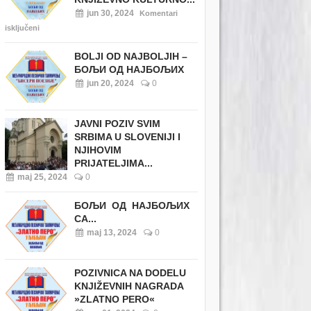
jun 30, 2024
Komentari
isključeni
BOLJI OD NAJBOLJIH –
БОЉИ ОД НАЈБОЉИХ
jun 20, 2024
0
JAVNI POZIV SVIM
SRBIMA U SLOVENIJI I
NJIHOVIM
PRIJATELJIMA...
maj 25, 2024
0
БОЉИ ОД НАЈБОЉИХ
СА...
maj 13, 2024
0
POZIVNICA NA DODELU
KNJIŽEVNIH NAGRADA
»ZLATNO PERO«