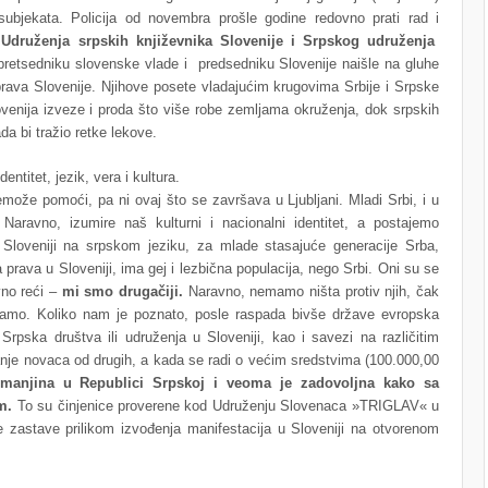
ubjekata. Policija od novembra prošle godine redovno prati rad i
 Udruženja srpskih književnika Slovenije i Srpskog udruženja
retsedniku slovenske vlade i predsedniku Slovenije naišle na gluhe
 prava Slovenije. Njihove posete vladajućim krugovima Srbije i Srpske
lovenija izveze i proda što više robe zemljama okruženja, dok srpskih
 bi tražio retke lekove.
entitet, jezik, vera i kultura.
može pomoći, pa ni ovaj što se završava u Ljubljani. Mladi Srbi, i u
aravno, izumire naš kulturni i nacionalni identitet, a postajemo
 Sloveniji na srpskom jeziku, za mlade stasajuće generacije Srba,
 prava u Sloveniji, ima gej i lezbična populacija, nego Srbi. Oni su se
vno reći –
mi smo drugačiji.
Naravno, nemamo ništa protiv njih, čak
amo. Koliko nam je poznato, posle raspada bivše države evropska
 Srpska društva ili udruženja u Sloveniji, kao i savezi na različitim
anje novaca od drugih, a kada se radi o većim sredstvima (100.000,00
 manjina u Republici Srpskoj i veoma je zadovoljna kako sa
om.
To su činjenice proverene kod Udruženju Slovenaca »TRIGLAV« u
 zastave prilikom izvođenja manifestacija u Sloveniji na otvorenom