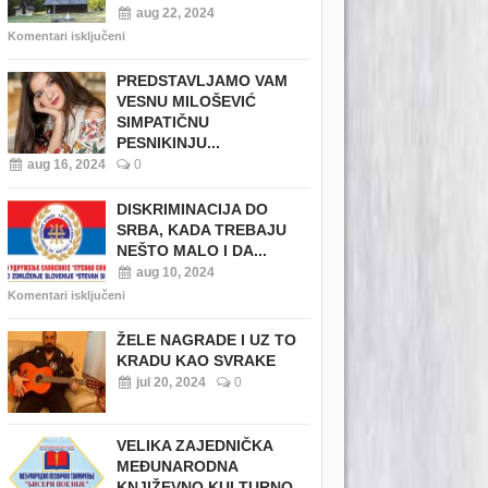
aug 22, 2024
Komentari isključeni
PREDSTAVLJAMO VAM
VESNU MILOŠEVIĆ
SIMPATIČNU
PESNIKINJU...
aug 16, 2024
0
DISKRIMINACIJA DO
SRBA, KADA TREBAJU
NEŠTO MALO I DA...
aug 10, 2024
Komentari isključeni
ŽELE NAGRADE I UZ TO
KRADU KAO SVRAKE
jul 20, 2024
0
VELIKA ZAJEDNIČKA
MEĐUNARODNA
KNJIŽEVNO KULTURNO...