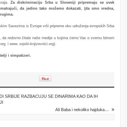
kraja.
Za diskriminaciju Srba u Sloveniji pripremaju se uvek
Smatrajući, da jedino tako možemo dokazati, (da smo vredna,
 drugima.
pskim Savezima iz Evrope vrši pripreme oko udruženja evropskih Srba
mo, da redovno čitate naše medije u kojima ćemo Vas o svemu bitnom
rg i www. srpski-knjizevnici.org).
elji i simpatizeri.
ADI SRBIJE RAZBACUJU SE DINARIMA KAO DA IH
JI
Ali Baba i nekoliko hajduka…