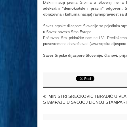
Diskriminaciji prema Srbima u Sloveniji nema 
adekvatni ”demokratski i pravni” odgovori. 
obrazovna i kulturna nacija) ravnopravnost sa
Savez srpske dijaspore Slovenije sa pojedinim sr
u Savez saveza Srba Evrope.
Poštovani Srbi pridružite nam se i Vi. Predlaže
pravovremeno obaveštavati (www.srpska-dijaspora.o
Savez Srpske dijaspore Slovenije, članovi, prijat
MINISTRI SREĆKOVIĆ I BRADIĆ U VL
ŠTAMPAJU U SVOJOJ LIČNOJ ŠTAMPARI