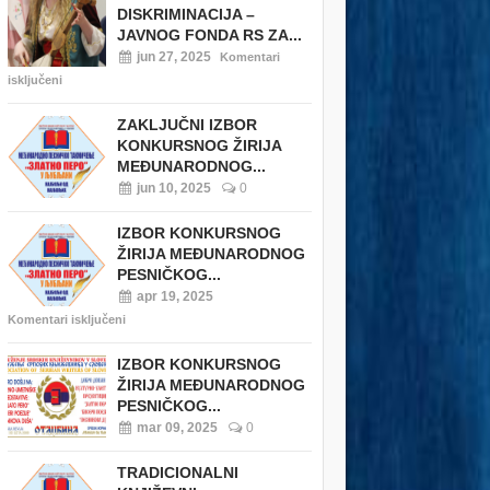
DISKRIMINACIJA –
JAVNOG FONDA RS ZA...
jun 27, 2025
Komentari
isključeni
ZAKLJUČNI IZBOR
KONKURSNOG ŽIRIJA
MEĐUNARODNOG...
jun 10, 2025
0
IZBOR KONKURSNOG
ŽIRIJA MEĐUNARODNOG
PESNIČKOG...
apr 19, 2025
Komentari isključeni
IZBOR KONKURSNOG
ŽIRIJA MEĐUNARODNOG
PESNIČKOG...
mar 09, 2025
0
TRADICIONALNI