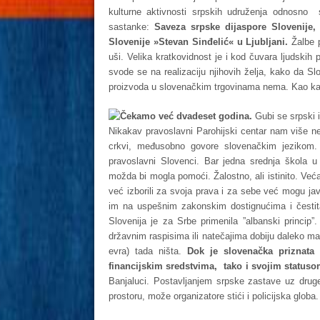
kulturne aktivnosti srpskih udruženja odnosno s
sastanke:
Saveza srpske dijaspore Slovenije,
Slovenije »Stevan Sinđelić« u Ljubljani.
Žalbe p
uši. Velika kratkovidnost je i kod čuvara ljudskih
svode se na realizaciju njihovih želja, kako da S
proizvoda u slovenačkim trgovinama nema. Kao kada
Čekamo već dvadeset godina.
Gubi se srpski id
Nikakav pravoslavni Parohijski centar nam više ne
crkvi, međusobno govore slovenačkim jezikom. N
pravoslavni Slovenci. Bar jedna srednja škola u
možda bi mogla pomoći. Žalostno, ali istinito. Veća
već izborili za svoja prava i za sebe već mogu ja
im na uspešnim zakonskim dostignućima i čestit
Slovenija je za Srbe primenila ”albanski princip”.
državnim raspisima ili natečajima dobiju daleko m
evra) tada ništa.
Dok je slovenačka priznata
financijskim sredstvima, tako i svojim status
Banjaluci. Postavljanjem srpske zastave uz druge
prostoru, može organizatore stići i policijska globa.