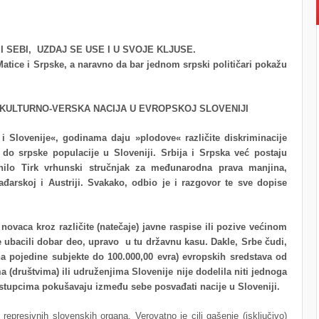
 SEBI, UZDAJ SE USE I U SVOJE KLJUSE.
Matice i Srpske, a naravno da bar jednom srpski političari pokažu
 KULTURNO-VERSKA NACIJA U EVROPSKOJ SLOVENIJI
Slovenije«, godinama daju »plodove« različite diskriminacije
o do srpske populacije u Sloveniji. Srbija i Srpska već postaju
anilo Tirk vrhunski stručnjak za međunarodna prava manjina,
ađarskoj i Austriji. Svakako, odbio je i razgovor te sve dopise
ovaca kroz različite (natečaje) javne raspise ili pozive većinom
 ubacili dobar deo, upravo u tu državnu kasu. Dakle, Srbe čudi,
na pojedine subjekte do 100.000,00 evra) evropskih sredstava od
a (društvima) ili udruženjima Slovenije nije dodelila niti jednoga
postupcima pokušavaju između sebe posvađati nacije u Sloveniji.
epresivnih slovenskih organa. Verovatno je cilj gašenje (isključivo)