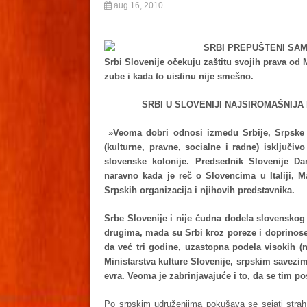
aug 16, 2010
SRBI PREPUŠTENI SAMI
Srbi Slovenije očekuju zaštitu svojih prava od 
zube i kada to uistinu nije smešno.
SRBI U SLOVENIJI NAJSIROMAŠNIJA
»Veoma dobri odnosi između Srbije, Srpske i 
(kulturne, pravne, socialne i radne) isključiv
slovenske kolonije. Predsednik Slovenije D
naravno kada je reč o Slovencima u Italiji, M
Srpskih organizacija i njihovih predstavnika.
Srbe Slovenije i nije čudna dodela slovenskog n
drugima, mada su Srbi kroz poreze i doprinose
da već tri godine, uzastopna podela visokih (
Ministarstva kulture Slovenije, srpskim savezim
evra. Veoma je zabrinjavajuće i to, da se tim 
Po srpskim udruženjima pokušava se sejati strah r