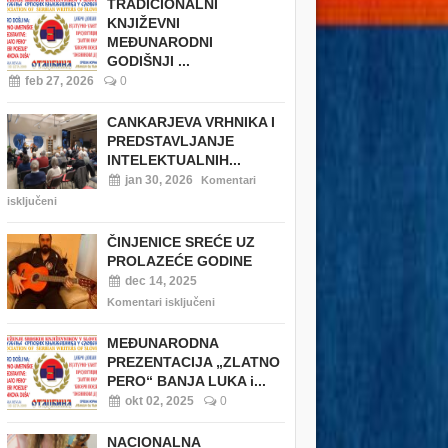
TRADICIONALNI
KNJIŽEVNI
MEĐUNARODNI
GODIŠNJI ...
feb 27, 2026
0
CANKARJEVA VRHNIKA I
PREDSTAVLJANJE
INTELEKTUALNIH...
jan 30, 2026
Komentari
isključeni
ČINJENICE SREĆE UZ
PROLAZEĆE GODINE
dec 14, 2025
Komentari isključeni
MEĐUNARODNA
PREZENTACIJA „ZLATNO
PERO“ BANJA LUKA i...
okt 02, 2025
0
NACIONALNA