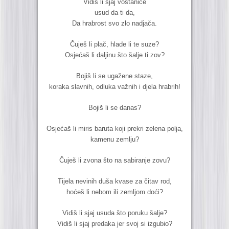
Vidiš li sjaj voštanice
usud da ti da,
Da hrabrost svo zlo nadjača.
Čuješ li plač, hlade li te suze?
Osjećaš li daljinu što šalje ti zov?
Bojiš li se ugažene staze,
koraka slavnih, odluka važnih i djela hrabrih!
Bojiš li se danas?
Osjećaš li miris baruta koji prekri zelena polja,
kamenu zemlju?
Čuješ li zvona što na sabiranje zovu?
Tijela nevinih duša kvase za čitav rod,
hoćeš li nebom ili zemljom doći?
Vidiš li sjaj usuda što poruku šalje?
Vidiš li sjaj predaka jer svoj si izgubio?