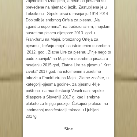
zajedničkim izdanjima, a neke od pesama su
prevedene na njemački jezik. Zastupljena je u
Leksikonu –Srpski pisci u rasejanju 1914-2014.
Dobitnik je srebrnog Orfeja za pjesmu „Na
zgarištu uspomena“, na tradicionalnim, majskim
susretima pisaca dijaspore 2010. god. u
Frankfurtu na Majni, bronzanog Orfeja za
pjesmu „Trešnjo moja“ na istoimenim susretima
2012. god., Zlatne Lire za pjesmu „Prije nego to
bude zauvijek“ na Majskim susretima pisaca u
rasejanju 2015.god, Zlatne Lire za pjesmu “ Krst
života” 2017 god. na istoimenim susretima
takođe u Frankfurtu na Majni, Zlatne značke, u
kategoriji-pjesma godine-, za pjesmu -Nije
pošteno- na manifestaciji Veseli dani srpske
dijaspore u Sloveniji 2017 g. kao i srebrne
plakete za knjigu poezije -Čekajući proleće- na
istoimenoj manifestaciji takođe u Ljubljani
2017g.
Sine