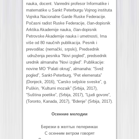
nauka, docent. Vanredni profesor Informatike i
matematike u Sankt Peterburgu Vojnog instituta
Vojnika Nacionalne Garde Ruske Federacije.
Počasni radist Ruske Federacije, član-dopisnik
Arktika Akademije nauka, član-dopisnik
Petrovske Akademije nauka i umetnosti, Ima
više od 80 naučnih publikacija. Pesnik i
prevodilac (nemački, srpski), Predsednik
udruženja pesnika “Novi pogled”, predsednik
urednik almanaha “Novi izgled”. Publikacije:
novine MO “Palati okrug”, almanaha: “Svež
pogled”, Sankt-Peterburg, “Pet elemenata”
(Donjeck, 2016), “Carsko seljskie sveske”, g.
Puškin, “Kulturni mozaik” (Srbija, 2017),
“Suština poetike”, (Srbija, 2017), “Ljudi govore”,
(Toronto, Kanada, 2017), “Bdenje” (Srbija, 2017).
Осенние мелодии
Березки в желтых пелеринках
С осенним ветром говорят