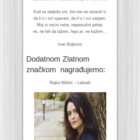
Kud se dadoše sni, što me ne ostaviš ti,
da k’o i svi spavam, da k’o i svi sanjam.
Moj si noćni vetar, nepresušni pehar,
ne, ne bih da lažem, lepo je, ne kažem…
Ivan Bojković
Dodatnom Zlatnom
značkom nagrađujemo:
Rajka Milišić – Laktaši