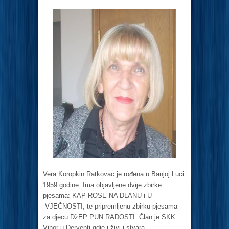
Vera Koropkin Ratkovac je rođena u Banjoj Luci
1959.godine. Ima objavljene dvije zbirke
pjesama: KAP ROSE NA DLANU i U
VJEČNOSTI, te pripremljenu zbirku pjesama
za djecu DžEP PUN RADOSTI. Član je SKK
Vihor u Derventi gdje i živi i stvara.