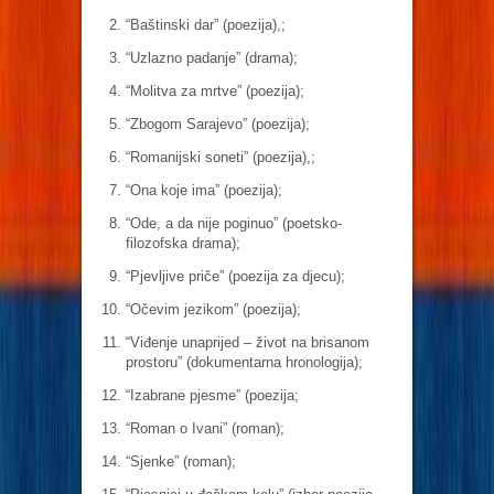
“Baštinski dar” (poezija),;
“Uzlazno padanje” (drama);
“Molitva za mrtve” (poezija);
“Zbogom Sarajevo” (poezija);
“Romanijski soneti” (poezija),;
“Ona koje ima” (poezija);
“Ode, a da nije poginuo” (poetsko-
filozofska drama);
“Pjevljive priče” (poezija za djecu);
“Očevim jezikom” (poezija);
“Viđenje unaprijed – život na brisanom
prostoru” (dokumentarna hronologija);
“Izabrane pjesme” (poezija;
“Roman o Ivani” (roman);
“Sjenke” (roman);