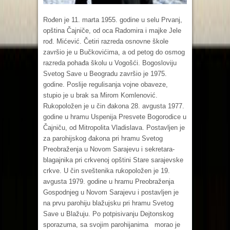
Rođen je 11. marta 1955. godine u selu Prvanj,
opština Čajniče, od oca Radomira i majke Jele
rođ. Mićević. Četiri razreda osnovne škole
završio je u Bučkovićima, a od petog do osmog
razreda pohađa školu u Vogošći. Bogosloviju
Svetog Save u Beogradu završio je 1975.
godine. Poslije regulisanja vojne obaveze,
stupio je u brak sa Mirom Komlenović.
Rukopoložen je u čin đakona 28. avgusta 1977.
godine u hramu Uspenija Presvete Bogorodice u
Čajniču, od Mitropolita Vladislava. Postavljen je
za parohijskog đakona pri hramu Svetog
Preobraženja u Novom Sarajevu i sekretara-
blagajnika pri crkvenoj opštini Stare sarajevske
crkve. U čin sveštenika rukopoložen je 19.
avgusta 1979. godine u hramu Preobraženja
Gospodnjeg u Novom Sarajevu i postavljen je
na prvu parohiju blažujsku pri hramu Svetog
Save u Blažuju. Po potpisivanju Dejtonskog
sporazuma, sa svojim parohijanima morao je