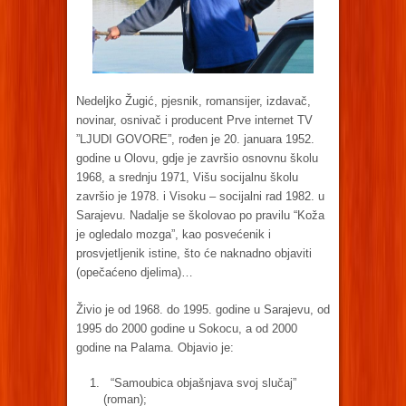
Nedeljko Žugić, pjesnik, romansijer, izdavač,
novinar, osnivač i producent Prve internet TV
”LJUDI GOVORE”, rođen je 20. januara 1952.
godine u Olovu, gdje je završio osnovnu školu
1968, a srednju 1971, Višu socijalnu školu
završio je 1978. i Visoku – socijalni rad 1982. u
Sarajevu. Nadalje se školovao po pravilu “Koža
je ogledalo mozga”, kao posvećenik i
prosvjetljenik istine, što će naknadno objaviti
(opečaćeno djelima)…
Živio je od 1968. do 1995. godine u Sarajevu, od
1995 do 2000 godine u Sokocu, a od 2000
godine na Palama. Objavio je:
“Samoubica objašnjava svoj slučaj”
(roman);