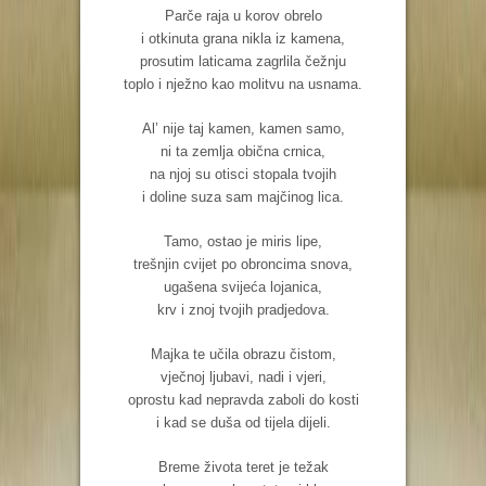
Parče raja u korov obrelo
i otkinuta grana nikla iz kamena,
prosutim laticama zagrlila čežnju
toplo i nježno kao molitvu na usnama.
Al’ nije taj kamen, kamen samo,
ni ta zemlja obična crnica,
na njoj su otisci stopala tvojih
i doline suza sam majčinog lica.
Tamo, ostao je miris lipe,
trešnjin cvijet po obroncima snova,
ugašena svijeća lojanica,
krv i znoj tvojih pradjedova.
Majka te učila obrazu čistom,
vječnoj ljubavi, nadi i vjeri,
oprostu kad nepravda zaboli do kosti
i kad se duša od tijela dijeli.
Breme života teret je težak