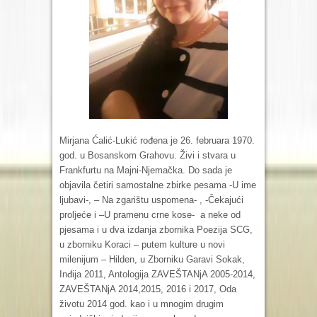
Mirjana Ćalić-Lukić rođena je 26. februara 1970.
god. u Bosanskom Grahovu. Živi i stvara u
Frankfurtu na Majni-Njemačka. Do sada je
objavila četiri samostalne zbirke pesama -U ime
ljubavi-, – Na zgarištu uspomena- , -Čekajući
proljeće i –U pramenu crne kose- a neke od
pjesama i u dva izdanja zbornika Poezija SCG,
u zborniku Koraci – putem kulture u novi
milenijum – Hilden, u Zborniku Garavi Sokak,
Inđija 2011, Antologija ZAVEŠTANjA 2005-2014,
ZAVEŠTANjA 2014,2015, 2016 i 2017, Oda
životu 2014 god. kao i u mnogim drugim