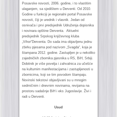
Posavske novosti, 2006. godine, i to vlastitim
ulaganjem, sa sjedištem u Derventi. Od 2010.
Godine u funkciji je regionalni portal Posavske
novosti, čiji je urednik i vlasnik. Jedan od
osnivača i prvi predsjednik Udruženja dopisnika
i novinara opštine Derventa. Aktuelni
predsjednik Srpskog književnog kluba
„Vihor“Derventa. Do sada ima objavljenu jednu
zbirku pjesama pod nazivom „Svagda“, koja je
štampana 2012. godine. Zastupljen je u nekoliko
zajedničkih zbornika pjesnika u RS, BiH, Srbiji.
Dobitnik je više povelja i zahvalnica za učešće
na kulturnim manifestacijama i zastupljenosti u
zbornicima, koji se tim povodom štampaju.
Novinski tekstovi objavljivani su u mnogim
sedmičnim i dnevnim novinama, revijama na
prostoru sadašnje BiH i eks Jugoslavije. Živi i
radi u Derventi.
Usud