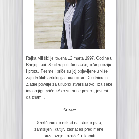
Rajka Milišić je rođena 12.marta 1997. Godine u
Banjoj Luci. Studira političe nauke, piše poeziju
i prozu. Pesme i priče su joj objavljene u više
zajedničkih antologija i časopisa. Dobitnica je
Zlatne povelje za ukupno stvaralaštvo. Iza sebe
ima knjigu priča »Ako sutra ne postoji, javi mi
da znam«.
Susret
Srešćemo se nekad na istome putu,
zamišljen i ćutljiv zastaćeš pred mene.
I suze svoje sakrićeš u kaputu,