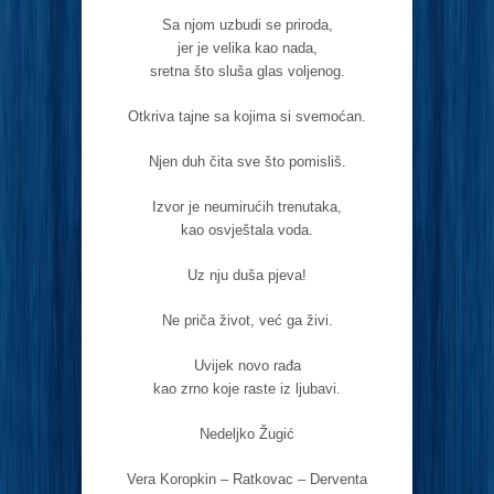
Sa njom uzbudi se priroda,
jer je velika kao nada,
sretna što sluša glas voljenog.
Otkriva tajne sa kojima si svemoćan.
Njen duh čita sve što pomisliš.
Izvor je neumirućih trenutaka,
kao osvještala voda.
Uz nju duša pjeva!
Ne priča život, već ga živi.
Uvijek novo rađa
kao zrno koje raste iz ljubavi.
Nedeljko Žugić
Vera Koropkin – Ratkovac – Derventa