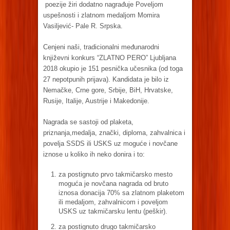
poezije žiri dodatno nagrađuje Poveljom
uspešnosti i zlatnom medaljom Momira
Vasiljević- Pale R. Srpska.
Cenjeni naši, tradicionalni međunarodni
književni konkurs “ZLATNO PERO” Ljubljana
2018 okupio je 151 pesnička učesnika (od toga
27 nepotpunih prijava). Kandidata je bilo iz
Nemačke, Crne gore, Srbije, BiH, Hrvatske,
Rusije, Italije, Austrije i Makedonije.
Nagrada se sastoji od plaketa,
priznanja,medalja, znački, diploma, zahvalnica i
povelja SSDS ili USKS uz moguće i novčane
iznose u koliko ih neko donira i to:
za postignuto prvo takmičarsko mesto
moguća je novčana nagrada od bruto
iznosa donacija 70% sa zlatnom plaketom
ili medaljom, zahvalnicom i poveljom
USKS uz takmičarsku lentu (peškir).
za postignuto drugo takmičarsko