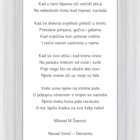
Kad u tami bljesnu oči noćnih ptica
Na nebeskom tronu kad mjesec zavlada
Kad se dnevna svjetlost pretoči u tminu
Prestane jurnjava, gužva i galama
Kad svježina noći potisne vrelinu
I noćni nemiri vaskrsnu u nama
Kad se sve utiša i kad krenu snovi
Na jastuku mekom od vune i svile
Prije nego što se ukaže dan novi
Njene snene oči uz moje su bile
Vrele usne njene na stotine puta
U poljupcu strasnom s mojim se sastaše
Njena meka kosa pala razasuta
A noć bješe kratka za sve želje naše!
Milorad M.Šarović
Nenad Simić – Derventa