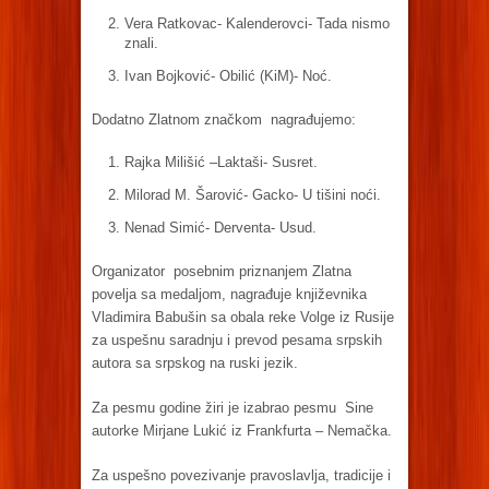
Vera Ratkovac- Kalenderovci- Tada nismo
znali.
Ivan Bojković- Obilić (KiM)- Noć.
Dodatno Zlatnom značkom nagrađujemo:
Rajka Milišić –Laktaši- Susret.
Milorad M. Šarović- Gacko- U tišini noći.
Nenad Simić- Derventa- Usud.
Organizator posebnim priznanjem Zlatna
povelja sa medaljom, nagrađuje književnika
Vladimira Babušin sa obala reke Volge iz Rusije
za uspešnu saradnju i prevod pesama srpskih
autora sa srpskog na ruski jezik.
Za pesmu godine žiri je izabrao pesmu Sine
autorke Mirjane Lukić iz Frankfurta – Nemačka.
Za uspešno povezivanje pravoslavlja, tradicije i