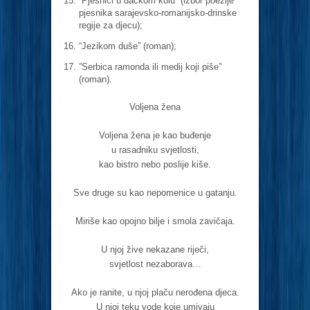
“Pjesnici u đačkom kolu” (izbor poezije
pjesnika sarajevsko-romanijsko-drinske
regije za djecu);
“Jezikom duše” (roman);
”Serbica ramonda ili medij koji piše”
(roman).
Voljena žena
Voljena žena je kao buđenje
u rasadniku svjetlosti,
kao bistro nebo poslije kiše.
Sve druge su kao nepomenice u gatanju.
Miriše kao opojno bilje i smola zavičaja.
U njoj žive nekazane riječi,
svjetlost nezaborava…
Ako je ranite, u njoj plaču nerođena djeca.
U njoj teku vode koje umivaju