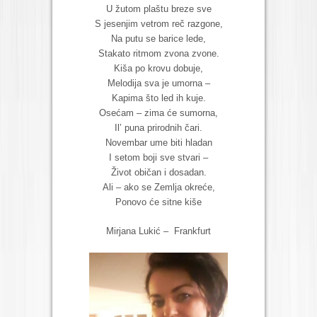
U žutom plaštu breze sve
S jesenjim vetrom reč razgone,
Na putu se barice lede,
Stakato ritmom zvona zvone.
Kiša po krovu dobuje,
Melodija sva je umorna –
Kapima što led ih kuje.
Osećam – zima će sumorna,
Il’ puna prirodnih čari.
Novembar ume biti hladan
I setom boji sve stvari –
Život običan i dosadan.
Ali – ako se Zemlja okreće,
Ponovo će sitne kiše
Mirjana Lukić – Frankfurt