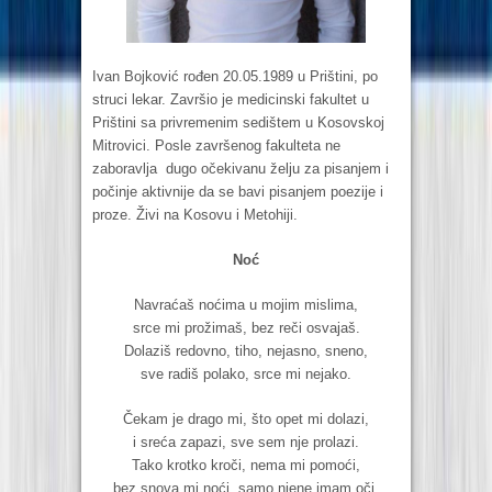
Ivan Bojković rođen 20.05.1989 u Prištini, po
struci lekar. Završio je medicinski fakultet u
Prištini sa privremenim sedištem u Kosovskoj
Mitrovici. Posle završenog fakulteta ne
zaboravlja dugo očekivanu želju za pisanjem i
počinje aktivnije da se bavi pisanjem poezije i
proze. Živi na Kosovu i Metohiji.
Noć
Navraćaš noćima u mojim mislima,
srce mi prožimaš, bez reči osvajaš.
Dolaziš redovno, tiho, nejasno, sneno,
sve radiš polako, srce mi nejako.
Čekam je drago mi, što opet mi dolazi,
i sreća zapazi, sve sem nje prolazi.
Tako krotko kroči, nema mi pomoći,
bez snova mi noći, samo njene imam oči.