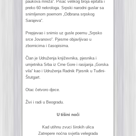
paukova mreža“. Pisac velikog broja epitafa i
preko 60 nekrologa. Srpski narodni guslar sa
snimljenom poemom „Odbrana srpskog
Sarajeva“.
Prepjevao i snimio uz gusle poemu „Srpsko
srce Jovanovo“. Pjesme objavljivao u
zbornicima i časopisima.
Član je Udruženja književnika, pjesnika i
umjetnika Srba iz Crne Gore i rasijanja „Gorska
vila“ kao i Udruženja Radnik Pjesnik u Tuđini-
Štutgart.
Otac četvoro djece.
Živi i radi u Beogradu.
U tišini noći
Kad utihnu zvuci širokih ulica
Zatrepere noćna svjetla velegrada