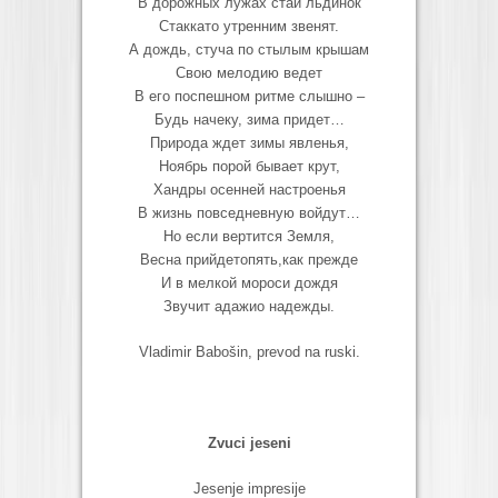
В дорожных лужах стаи льдинок
Стаккато утренним звенят.
А дождь, стуча по стылым крышам
Свою мелодию ведет
В его поспешном ритме слышно –
Будь начеку, зима придет…
Природа ждет зимы явленья,
Ноябрь порой бывает крут,
Хандры осенней настроенья
В жизнь повседневную войдут…
Но если вертится Земля,
Весна прийдетопять,как прежде
И в мелкой мороси дождя
Звучит адажио надежды.
Vladimir Babošin, prevod na ruski.
Zvuci jeseni
Jesenje impresije