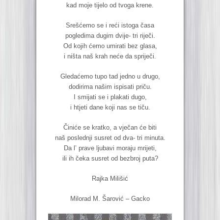
kad moje tijelo od tvoga krene.
Srešćemo se i reći istoga časa
pogledima dugim dvije- tri riječi.
Od kojih ćemo umirati bez glasa,
i ništa naš krah neće da spriječi.
Gledaćemo tupo tad jedno u drugo,
dodirima našim ispisati priču.
I smijati se i plakati dugo,
i htjeti dane koji nas se tiču.
Činiće se kratko, a vječan će biti
naš poslednji susret od dva- tri minuta.
Da l’ prave ljubavi moraju mrijeti,
ili ih čeka susret od bezbroj puta?
Rajka Milišić
Milorad M. Šarović – Gacko