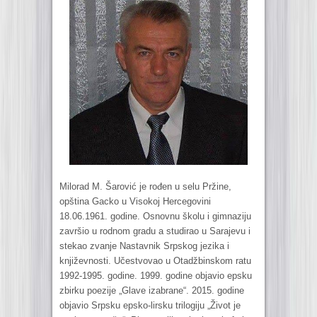
Milorad M. Šarović je rođen u selu Pržine,
opština Gacko u Visokoj Hercegovini
18.06.1961. godine. Osnovnu školu i gimnaziju
završio u rodnom gradu a studirao u Sarajevu i
stekao zvanje Nastavnik Srpskog jezika i
književnosti. Učestvovao u Otadžbinskom ratu
1992-1995. godine. 1999. godine objavio epsku
zbirku poezije „Glave izabrane“. 2015. godine
objavio Srpsku epsko-lirsku trilogiju „Život je