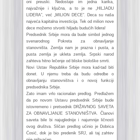
oni preuski. Nedostaje im jedna karika,
najvažnije i ključna, a to je ne „HILJADU
LIDERA”, već „MILION DECE”. Deca su naša
najveća kapitalna investicija. Tek od milion nove
dece možemo stvoriti hiljadu budućih lidera!
Predsednik Srbije mora da bude simbol jednog
svenarodnog Pokreta za obnavljanje
stanovništa. Zemlja nam je prazna i pusta, a
pusta zemlja je ukleta zemlja. Srpski narod
zahteva hitno lečenje od bliske biološke smrti.
Novi Ustav Republike Srbije mora kad-tad biti
donet. U njemu treba da budu odredbe o
obnavljanju stanovništva i o novoj funkciji
predsednika Srbije.
Zato imam vrlo racionalan predlog. Predlažem
da po novom Ustavu predsednik Srbije bude
istovremeno i pretsednik DRŽAVNOG SAVETA
ZA OBNAVLJANJE STANOVNIŠTVA. Članovi
saveta bile bi najuglednije i najumnije ličnosti
ovog društva. Sličan predlog učinio je Dobrica
Ćosić, dok je bio predenik SRJ, ali taj zahtev
nije prihvaćen