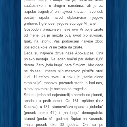
saučesnike i u drugim narodima, ali je za
„srpsku tragediju” on najveći krivac. I sve dok
postoji srpski narod otplaćivaće njegove
grehove. I grehove njegove supruge Mirjane.
Gospodo i preuzvišeni, sve ovo Vi bolje znate
od mene, pa je možda ovaj uvod bio suvišan.
Ipak, na istoriju Vas podsećam najviše zbog
posledica koje Vi ne želite da znate.
Deca su najveće žrtve naše Apokalipse. Ona
polako nestaju. Na jedan bračni par dolazi 0,88
deteta. Zato „bela kuga” hara Srbijom. Ako deca
ne dolaze, umesto njih masovno pristižu stari
ljudi. U celom svetu u toku je „senktuciona
eksplozija”, masovni povratak starih, a kod nas,
njihov povratak je nacionalna tragedija.
Srbi su jedan od najostarelijih naroda na planeti,
spadaju u prvih deset. Od 161. opštine (bez
Kosova), u 131. stanovništvo spada u „duboku”
(prosek preko 41.) i „najdublju” demografsku
starost (preko 51. godine). Šiptari na Kosmetu
imaju prosek oko 30 godina. Oni su po