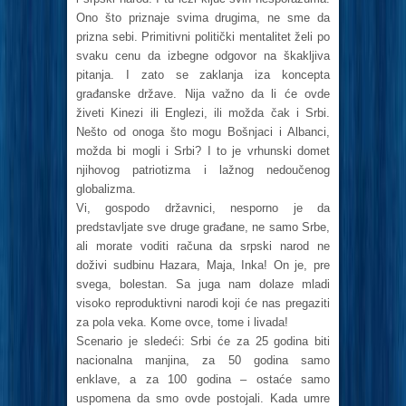
Ono što priznaje svima drugima, ne sme da
prizna sebi. Primitivni politički mentalitet želi po
svaku cenu da izbegne odgovor na škakljiva
pitanja. I zato se zaklanja iza koncepta
građanske države. Nija važno da li će ovde
živeti Kinezi ili Englezi, ili možda čak i Srbi.
Nešto od onoga što mogu Bošnjaci i Albanci,
možda bi mogli i Srbi? I to je vrhunski domet
njihovog patriotizma i lažnog nedoučenog
globalizma.
Vi, gospodo državnici, nesporno je da
predstavljate sve druge građane, ne samo Srbe,
ali morate voditi računa da srpski narod ne
doživi sudbinu Hazara, Maja, Inka! On je, pre
svega, bolestan. Sa juga nam dolaze mladi
visoko reproduktivni narodi koji će nas pregaziti
za pola veka. Kome ovce, tome i livada!
Scenario je sledeći: Srbi će za 25 godina biti
nacionalna manjina, za 50 godina samo
enklave, a za 100 godina – ostaće samo
uspomena da smo ovde postojali. Kada umre