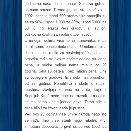
godinama naša deca i unuci. Sela su gotovo
potpuno prazna. Prema popisu stanovništva iz
2002. naselja ispod 500 stanovnika smanjila su
se za 90%, ispod 1.000 za 80%, ispod 5.000 za
63 %, itd. Rastu veći gradovi, ali su oni
odskočna daska za seobu u „beli svet”.
U mnogim selima više nema stanovnika, ili su
ostali samo poneki deda i baba. U nekim selima
deca se nisu rodila za poslednjih 20 godina, u
proseku radja se svake sedme godine po jedna
beba, u nekim selima nema mlađih od 20
godina. Sela su ostala i bez mladih žena. One
su pobegle u gradove. Ima sela i sa prosekom
od 77 godina. Porodilišta i škole u malim
mestima stavljaju katanac na vrata, koja ni
Bogoljub Karić neće moći da razvali, u mnogim
selima nema više nijednog đaka. Tamo gde je
dece bilo i za izvoz, sada je pustoš.
Već oko 20 godina više umire naroda nego što
se rađa. Ima više starih nego mladih. Prvi
simptomi depopulacije javili su se već 1953. sa