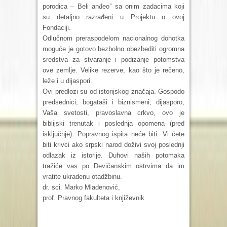
porodica – Beli anđeo” sa onim zadacima koji
su detaljno razrađeni u Projektu o ovoj
Fondaciji.
Odlučnom preraspodelom nacionalnog dohotka
moguće je gotovo bezbolno obezbediti ogromna
sredstva za stvaranje i podizanje potomstva
ove zemlje. Velike rezerve, kao što je rečeno,
leže i u dijaspori.
Ovi predlozi su od istorijskog značaja. Gospodo
predsednici, bogataši i biznismeni, dijasporo,
Vaša svetosti, pravoslavna crkvo, ovo je
biblijski trenutak i poslednja opomena (pred
isključnje). Popravnog ispita neće biti. Vi ćete
biti krivci ako srpski narod doživi svoj poslednji
odlazak iz istorije. Duhovi naših potomaka
tražiće vas po Devičanskim ostrvima da im
vratite ukradenu otadžbinu.
dr. sci. Marko Mladenović,
prof. Pravnog fakulteta i književnik