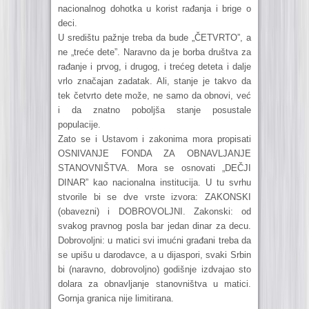
nacionalnog dohotka u korist rađanja i brige o
deci.
U središtu pažnje treba da bude „ČETVRTO”, a
ne „treće dete”. Naravno da je borba društva za
rađanje i prvog, i drugog, i trećeg deteta i dalje
vrlo značajan zadatak. Ali, stanje je takvo da
tek četvrto dete može, ne samo da obnovi, već
i da znatno poboljša stanje posustale
populacije.
Zato se i Ustavom i zakonima mora propisati
OSNIVANJE FONDA ZA OBNAVLJANJE
STANOVNIŠTVA. Mora se osnovati „DEČJI
DINAR” kao nacionalna institucija. U tu svrhu
stvorile bi se dve vrste izvora: ZAKONSKI
(obavezni) i DOBROVOLJNI. Zakonski: od
svakog pravnog posla bar jedan dinar za decu.
Dobrovoljni: u matici svi imućni građani treba da
se upišu u darodavce, a u dijaspori, svaki Srbin
bi (naravno, dobrovoljno) godišnje izdvajao sto
dolara za obnavljanje stanovništva u matici.
Gornja granica nije limitirana.