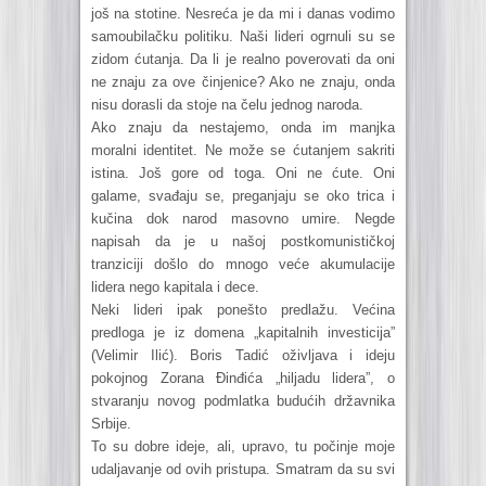
još na stotine. Nesreća je da mi i danas vodimo
samoubilačku politiku. Naši lideri ogrnuli su se
zidom ćutanja. Da li je realno poverovati da oni
ne znaju za ove činjenice? Ako ne znaju, onda
nisu dorasli da stoje na čelu jednog naroda.
Ako znaju da nestajemo, onda im manjka
moralni identitet. Ne može se ćutanjem sakriti
istina. Još gore od toga. Oni ne ćute. Oni
galame, svađaju se, preganjaju se oko trica i
kučina dok narod masovno umire. Negde
napisah da je u našoj postkomunističkoj
tranziciji došlo do mnogo veće akumulacije
lidera nego kapitala i dece.
Neki lideri ipak ponešto predlažu. Većina
predloga je iz domena „kapitalnih investicija”
(Velimir Ilić). Boris Tadić oživljava i ideju
pokojnog Zorana Đinđića „hiljadu lidera”, o
stvaranju novog podmlatka budućih državnika
Srbije.
To su dobre ideje, ali, upravo, tu počinje moje
udaljavanje od ovih pristupa. Smatram da su svi