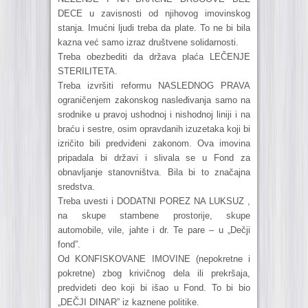
DECE u zavisnosti od njihovog imovinskog
stanja. Imućni ljudi treba da plate. To ne bi bila
kazna već samo izraz društvene solidarnosti.
Treba obezbediti da država plaća LEČENJE
STERILITETA.
Treba izvršiti reformu NASLEDNOG PRAVA
ograničenjem zakonskog nasleđivanja samo na
srodnike u pravoj ushodnoj i nishodnoj liniji i na
braću i sestre, osim opravdanih izuzetaka koji bi
izričito bili predviđeni zakonom. Ova imovina
pripadala bi državi i slivala se u Fond za
obnavljanje stanovništva. Bila bi to značajna
sredstva.
Treba uvesti i DODATNI POREZ NA LUKSUZ ,
na skupe stambene prostorije, skupe
automobile, vile, jahte i dr. Te pare – u „Dečji
fond”.
Od KONFISKOVANE IMOVINE (nepokretne i
pokretne) zbog krivičnog dela ili prekršaja,
predvideti deo koji bi išao u Fond. To bi bio
„DEČJI DINAR” iz kaznene politike.