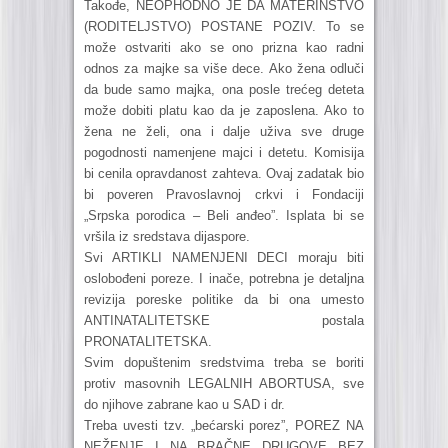
Takođe, NEOPHODNO JE DA MATERINSTVO
(RODITELJSTVO) POSTANE POZIV. To se
može ostvariti ako se ono prizna kao radni
odnos za majke sa više dece. Ako žena odluči
da bude samo majka, ona posle trećeg deteta
može dobiti platu kao da je zaposlena. Ako to
žena ne želi, ona i dalje uživa sve druge
pogodnosti namenjene majci i detetu. Komisija
bi cenila opravdanost zahteva. Ovaj zadatak bio
bi poveren Pravoslavnoj crkvi i Fondaciji
„Srpska porodica – Beli anđeo”. Isplata bi se
vršila iz sredstava dijaspore.
Svi ARTIKLI NAMENJENI DECI moraju biti
oslobođeni poreze. I inače, potrebna je detaljna
revizija poreske politike da bi ona umesto
ANTINATALITETSKE postala
PRONATALITETSKA.
Svim dopuštenim sredstvima treba se boriti
protiv masovnih LEGALNIH ABORTUSA, sve
do njihove zabrane kao u SAD i dr.
Treba uvesti tzv. „bećarski porez”, POREZ NA
NEŽENJE I NA BRAČNE DRUGOVE BEZ