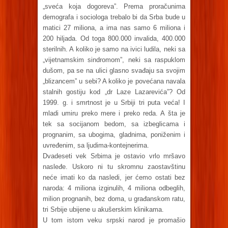
„sveća koja dogoreva”. Prema proračunima
demografa i sociologa trebalo bi da Srba bude u
matici 27 miliona, a ima nas samo 6 miliona i
200 hiljada. Od toga 800.000 invalida, 400.000
sterilnih. A koliko je samo na ivici ludila, neki sa
„vijetnamskim sindromom”, neki sa raspuklom
dušom, pa se na ulici glasno svađaju sa svojim
„blizancem” u sebi? A koliko je povećana navala
stalnih gostiju kod „dr Laze Lazarevića”? Od
1999. g. i smrtnost je u Srbiji tri puta veća! I
mladi umiru preko mere i preko reda. A šta je
tek sa socijanom bedom, sa izbeglicama i
prognanim, sa ubogima, gladnima, poniženim i
uvređenim, sa ljudima-kontejnerima.
Dvadeseti vek Srbima je ostavio vrlo mršavo
nasleđe. Uskoro ni tu skromnu zaostavštinu
neće imati ko da nasledi, jer ćemo ostati bez
naroda: 4 miliona izginulih, 4 miliona odbeglih,
milion prognanih, bez doma, u građanskom ratu,
tri Srbije ubijene u akušerskim klinikama.
U tom istom veku srpski narod je promašio