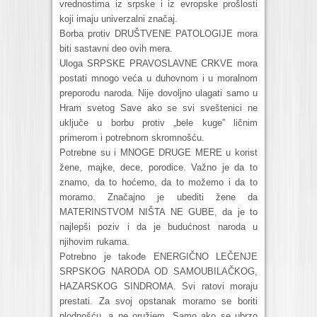
vrednostima iz srpske i iz evropske prošlosti
koji imaju univerzalni značaj.
Borba protiv DRUŠTVENE PATOLOGIJE mora
biti sastavni deo ovih mera.
Uloga SRPSKE PRAVOSLAVNE CRKVE mora
postati mnogo veća u duhovnom i u moralnom
preporodu naroda. Nije dovoljno ulagati samo u
Hram svetog Save ako se svi sveštenici ne
uključe u borbu protiv „bele kuge” ličnim
primerom i potrebnom skromnošću.
Potrebne su i MNOGE DRUGE MERE u korist
žene, majke, dece, porodice. Važno je da to
znamo, da to hoćemo, da to možemo i da to
moramo. Značajno je ubediti žene da
MATERINSTVOM NIŠTA NE GUBE, da je to
najlepši poziv i da je budućnost naroda u
njihovim rukama.
Potrebno je takođe ENERGIČNO LEČENJE
SRPSKOG NARODA OD SAMOUBILAČKOG,
HAZARSKOG SINDROMA. Svi ratovi moraju
prestati. Za svoj opstanak moramo se boriti
plodnošću, a ne oružjem. Samo ako se ubrzo