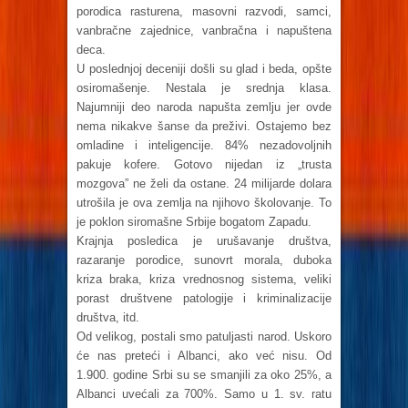
porodica rasturena, masovni razvodi, samci,
vanbračne zajednice, vanbračna i napuštena
deca.
U poslednjoj deceniji došli su glad i beda, opšte
osiromašenje. Nestala je srednja klasa.
Najumniji deo naroda napušta zemlju jer ovde
nema nikakve šanse da preživi. Ostajemo bez
omladine i inteligencije. 84% nezadovoljnih
pakuje kofere. Gotovo nijedan iz „trusta
mozgova” ne želi da ostane. 24 milijarde dolara
utrošila je ova zemlja na njihovo školovanje. To
je poklon siromašne Srbije bogatom Zapadu.
Krajnja posledica je urušavanje društva,
razaranje porodice, sunovrt morala, duboka
kriza braka, kriza vrednosnog sistema, veliki
porast društvene patologije i kriminalizacije
društva, itd.
Od velikog, postali smo patuljasti narod. Uskoro
će nas preteći i Albanci, ako već nisu. Od
1.900. godine Srbi su se smanjili za oko 25%, a
Albanci uvećali za 700%. Samo u 1. sv. ratu