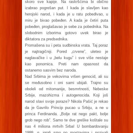
skoro sve kapije. Na raskršćima bi obično
izabrao pogrešan put. I kada je slavljen kao
herojski narod, i kada je u ratu pobeđivao, u
miru je bivao pobeđen. A kada je četiri puta
pobeđen, proglašavao je sebe za pobednika. Na
slobodnim izborima gotovo uvek birao je
diktatora za predsednika.
Promašena su i peta sudbinska vrata. Taj poraz
je najtragičniji. Pored „crvene”, uleteo je
naglavačke i u „belu kugu” i sve više nestaje
kao ponornica. Preti nam opasnost da
ostanemo sasvim bez naroda.
Nad Srbima je vekovima vršen genocid, ali su
se međusobno i oni sami ubijali. Trajno su
oboleli od mitomanije, besmrtnosti, Nebeske
Srbije, mazohizma i autogenocida. Koji još
narod slavi svoje poraze? Nikola Pašić je rekao
da je Gavrilo Princip pucao u Srbiju, a ne u
princa Ferdinanda. „Bolje rat nego pakt, bolje
grob nego rob”. Samo te dve greške koštale su
nas 4 miliona mrtvih Srba! U bombardovanju
1999. g. igrali smo po mostovima i pozivali