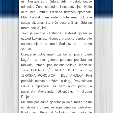
uši. Nestale su tri Srbije. Srbima ostalo manje
od veka. Žene slobodne i nezadovoljne. Hoću
dete, neću muža. Ozbiljno ugrožen opstanak.
Mrtvi kapitali nam sede u foteljama, dok živi
šetaju ulicama. Što više dece u Srbiji. Srbi su
mrtva nacija”, itd.
Tako je govorio Zaratustra. Trideset godina je
uzalud kukurikao. Njegove proročke poruke bile
su zabranjene za narod. Sada svi ćute i prave
se ludi.
Udruženje „Opstanak” za borbu protiv „bele
kuge” ima dva gotova potpuna projekta za
radikalnu izmenu populacione politike. Jedan se
zove POKRET „ČETVRTO DETE”, a drugi
„SRPSKA PORODICA – BELI ANĐEO”. Prvi
predviđa obaveze države, a drugi, Pravoslavne
crkve i dijaspore. Ja sam autor prvog, a
publicista Aleksandar Slijepčević – drugog
Projekta.
Mi smo poslednja generacija koja može nešto
učiniti da Srbi prežive sopstveno samoubistvo.
Posle nas – Potop! Naša Nojeva barka ostala je