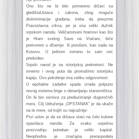
Ono što ne bi bilo primereno državi sa
gledištaUstava i zakona, zbog moguće
diskriminacije građana, treba da preuzme
Pravoslavna crkva, jer je ona veliki dužnik
srpskom narodu. Veličanstveni hramovi kao što
je Hram svetog Save na Vračaru, biće
pretvoreni u džamije. Ili porušeni, kao sada na
Kosovu. U jednom romanu to sam već
predvideo.
Srpski narod je na istorijskoj prekretnici. Ne
smemo i ovog puta da promašimo istorijsku
kapiju. Ovo pokolenje ima veliku odgovornost.
U epohalne zadatke spada izrada potpuno
novog sistema brige o obnavljanju stanovništva.
On bi bio osnova za preduzimanje dugoročnih
mera. Cilj Udruženja „OPSTANAK” je da ukaže
na te mere, od kojih su najvažnije:
Prvi uslov je da se država stavi na čelo kolone
spasilaca naroda. Za svaku uspešnu
proizvodnju potreban je veliki kapital.
Neophodna je značajna preraspodela