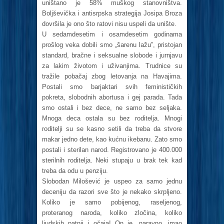
uništano je 58% muškog stanovništva.
Boljševička i antisrpska strategija Josipa Broza
dovršila je ono što ratovi nisu uspeli da unište.
U sedamdesetim i osamdesetim godinama
prošlog veka dobili smo „šarenu lažu”, pristojan
standard, bračne i seksualne slobode i jurnjavu
za lakim životom i uživanjima. Trudnice su
tražile pobačaj zbog letovanja na Havajima.
Postali smo barjaktari svih feminističkih
pokreta, slobodnih abortusa i gej parada. Tada
smo ostali i bez dece, ne samo bez seljaka.
Mnoga deca ostala su bez roditelja. Mnogi
roditelji su se kasno setili da treba da stvore
makar jedno dete, kao kućnu ikebanu. Zato smo
postali i sterilan narod. Registrovano je 400.000
sterilnih roditelja. Neki stupaju u brak tek kad
treba da odu u penziju.
Slobodan Milošević je uspeo za samo jednu
deceniju da razori sve što je nekako skrpljeno.
Koliko je samo pobijenog, raseljenog,
proteranog naroda, koliko zločina, koliko
ljudskih patnji i očaja! On je, naravno, imao