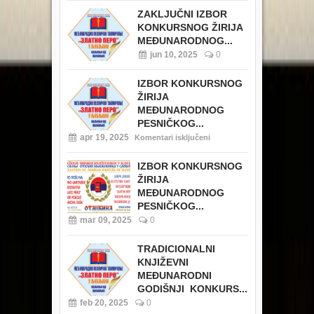
ZAKLJUČNI IZBOR
KONKURSNOG ŽIRIJA
MEĐUNARODNOG...
jun 10, 2025
0
IZBOR KONKURSNOG
ŽIRIJA
MEĐUNARODNOG
PESNIČKOG...
apr 19, 2025
Komentari isključeni
IZBOR KONKURSNOG
ŽIRIJA
MEĐUNARODNOG
PESNIČKOG...
mar 09, 2025
0
TRADICIONALNI
KNJIŽEVNI
MEĐUNARODNI
GODIŠNJI KONKURS...
feb 20, 2025
0