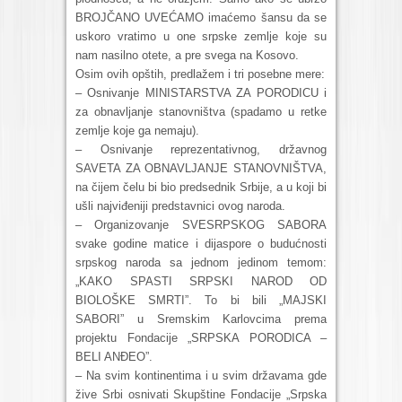
BROJČANO UVEĆAMO imaćemo šansu da se
uskoro vratimo u one srpske zemlje koje su
nam nasilno otete, a pre svega na Kosovo.
Osim ovih opštih, predlažem i tri posebne mere:
– Osnivanje MINISTARSTVA ZA PORODICU i
za obnavljanje stanovništva (spadamo u retke
zemlje koje ga nemaju).
– Osnivanje reprezentativnog, državnog
SAVETA ZA OBNAVLJANJE STANOVNIŠTVA,
na čijem čelu bi bio predsednik Srbije, a u koji bi
ušli najviđeniji predstavnici ovog naroda.
– Organizovanje SVESRPSKOG SABORA
svake godine matice i dijaspore o budućnosti
srpskog naroda sa jednom jedinom temom:
„KAKO SPASTI SRPSKI NAROD OD
BIOLOŠKE SMRTI”. To bi bili „MAJSKI
SABORI” u Sremskim Karlovcima prema
projektu Fondacije „SRPSKA PORODICA –
BELI ANĐEO”.
– Na svim kontinentima i u svim državama gde
žive Srbi osnivati Skupštine Fondacije „Srpska