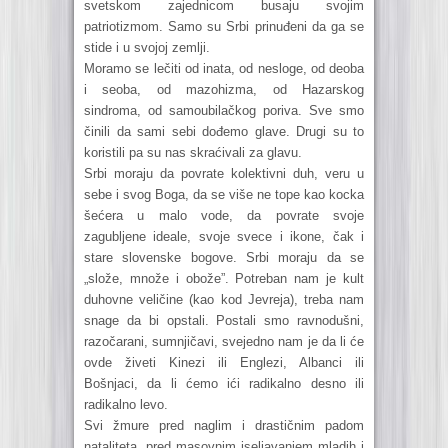
svetskom zajednicom busaju svojim
patriotizmom. Samo su Srbi prinuđeni da ga se
stide i u svojoj zemlji.
Moramo se lečiti od inata, od nesloge, od deoba
i seoba, od mazohizma, od Hazarskog
sindroma, od samoubilačkog poriva. Sve smo
činili da sami sebi dođemo glave. Drugi su to
koristili pa su nas skraćivali za glavu.
Srbi moraju da povrate kolektivni duh, veru u
sebe i svog Boga, da se više ne tope kao kocka
šećera u malo vode, da povrate svoje
zagubljene ideale, svoje svece i ikone, čak i
stare slovenske bogove. Srbi moraju da se
„slože, množe i obože”. Potreban nam je kult
duhovne veličine (kao kod Jevreja), treba nam
snage da bi opstali. Postali smo ravnodušni,
razočarani, sumnjičavi, svejedno nam je da li će
ovde živeti Kinezi ili Englezi, Albanci ili
Bošnjaci, da li ćemo ići radikalno desno ili
radikalno levo.
Svi žmure pred naglim i drastičnim padom
nataliteta, pred masovnim iseljavanjem mladih i