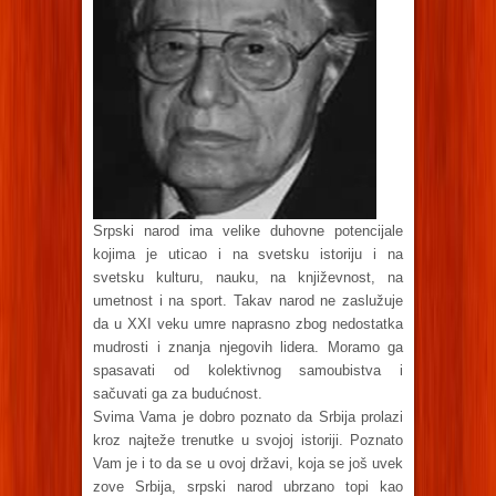
Srpski narod ima velike duhovne potencijale
kojima je uticao i na svetsku istoriju i na
svetsku kulturu, nauku, na književnost, na
umetnost i na sport. Takav narod ne zaslužuje
da u XXI veku umre naprasno zbog nedostatka
mudrosti i znanja njegovih lidera. Moramo ga
spasavati od kolektivnog samoubistva i
sačuvati ga za budućnost.
Svima Vama je dobro poznato da Srbija prolazi
kroz najteže trenutke u svojoj istoriji. Poznato
Vam je i to da se u ovoj državi, koja se još uvek
zove Srbija, srpski narod ubrzano topi kao