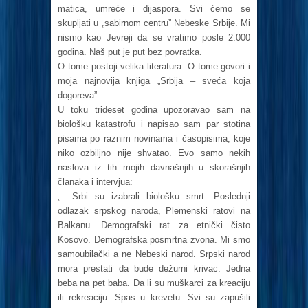
matica, umreće i dijaspora. Svi ćemo se
skupljati u „sabirnom centru” Nebeske Srbije. Mi
nismo kao Jevreji da se vratimo posle 2.000
godina. Naš put je put bez povratka.
O tome postoji velika literatura. O tome govori i
moja najnovija knjiga „Srbija – sveća koja
dogoreva”.
U toku trideset godina upozoravao sam na
biološku katastrofu i napisao sam par stotina
pisama po raznim novinama i časopisima, koje
niko ozbiljno nije shvatao. Evo samo nekih
naslova iz tih mojih davnašnjih u skorašnjih
članaka i intervjua:
„….Srbi su izabrali biološku smrt. Poslednji
odlazak srpskog naroda, Plemenski ratovi na
Balkanu. Demografski rat za etnički čisto
Kosovo. Demografska posmrtna zvona. Mi smo
samoubilački a ne Nebeski narod. Srpski narod
mora prestati da bude dežurni krivac. Jedna
beba na pet baba. Da li su muškarci za kreaciju
ili rekreaciju. Spas u krevetu. Svi su zapušili