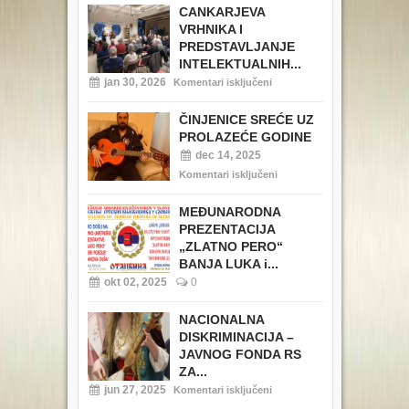
CANKARJEVA
VRHNIKA I
PREDSTAVLJANJE
INTELEKTUALNIH...
jan 30, 2026
Komentari isključeni
ČINJENICE SREĆE UZ
PROLAZEĆE GODINE
dec 14, 2025
Komentari isključeni
MEĐUNARODNA
PREZENTACIJA
„ZLATNO PERO“
BANJA LUKA i...
okt 02, 2025
0
NACIONALNA
DISKRIMINACIJA –
JAVNOG FONDA RS
ZA...
jun 27, 2025
Komentari isključeni