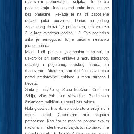
masovnim proterivanjem seljaka. To je bio
početak kraja. Jedan narod umire kada ostane
bez omladine. Nekada je na tri zaposlena
dolazio jedan penzioner. Danas na jednog
zaposlenog dolazi 1,3 penzionera, uskoro cela
2, a kroz dvadeset godina – 3. Ova poslednja
slika je nemoguća. To je priča o nestanku
jednog naroda.
Mladi ljudi postaju „nacionalna manjina”, a
uskoro će biti samo enklave u moru izboranog,
ćelavog i pogurenog srpskog naroda sa
štapovima i štakama, kao što će i sav srpski
narod predstavljati enklave u moru turbana i
kečeta.
Sada je najviše ugrožena Istočna i Centralna
Srbija, više čak i od Vojvodine. Pred ovom
činjenicom političari su ostali bez teksta.
Neki globalisti kao da se stide što u Srbiji živi i
srpski narod. Globalizam nije negacija
patriotizma. Kao što se manjine ponose svojim
nacionalnim identitetom, valjda to isto pravo ima
i srpski narod. I tu leži ključ svih nesporazuma.