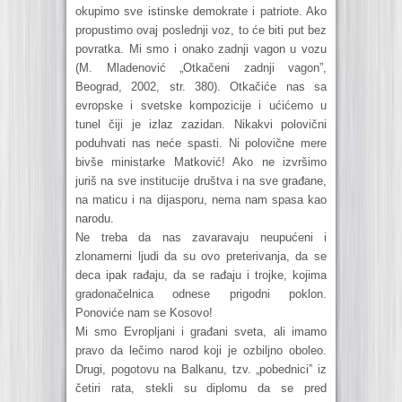
okupimo sve istinske demokrate i patriote. Ako
propustimo ovaj poslednji voz, to će biti put bez
povratka. Mi smo i onako zadnji vagon u vozu
(M. Mladenović „Otkačeni zadnji vagon”,
Beograd, 2002, str. 380). Otkačiće nas sa
evropske i svetske kompozicije i ućićemo u
tunel čiji je izlaz zazidan. Nikakvi polovični
poduhvati nas neće spasti. Ni polovične mere
bivše ministarke Matković! Ako ne izvršimo
juriš na sve institucije društva i na sve građane,
na maticu i na dijasporu, nema nam spasa kao
narodu.
Ne treba da nas zavaravaju neupućeni i
zlonamerni ljudi da su ovo preterivanja, da se
deca ipak rađaju, da se rađaju i trojke, kojima
gradonačelnica odnese prigodni poklon.
Ponoviće nam se Kosovo!
Mi smo Evropljani i građani sveta, ali imamo
pravo da lečimo narod koji je ozbiljno oboleo.
Drugi, pogotovu na Balkanu, tzv. „pobednici” iz
četiri rata, stekli su diplomu da se pred