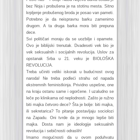
bez Noja i probušena je na stotinu mesta. Sitno
krpljenje probušenog broda je posao van pameti.
Potrebno je da neispravnu barku zamenimo
drugom. A ta druga barka mora biti prepuna
dece.
Svi političari moraju da se uozbilje i opamete.
Ovo je biblijski trenutak. Dvadeseti vek bio je
vek seksualnih i socijalnih revolucija. Uslov za
opstanak Srba u 21. veku je BIOLOŠKA
REVOLUCIJA.
Treba učiniti veliki iskorak u budućnost ovog
naroda! Ne treba podleći strahu od napada
ekstremnih feministkinja. Prividno uspešne, one
na kraju ostanu same i ogorčene. I uzaludno se
leče po klinikama od neplodnosti. Zašto je ružno
biti majka četvoro dece? Šta je bolje: biti majka,
ili sekretarica? To pitanje postavljaju sociolozi
na Zapadu. Oni tvrde da je mnogo lepše biti
majka. Dosta nam je ideologije seksualnih
revolucija i sebičnosti odraslih!
Imamo mogućnosti da u ovom poduhvatu