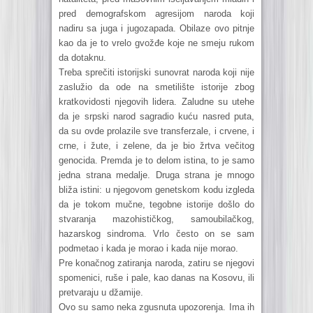
pred demografskom agresijom naroda koji
nadiru sa juga i jugozapada. Obilaze ovo pitnje
kao da je to vrelo gvožđe koje ne smeju rukom
da dotaknu.
Treba sprečiti istorijski sunovrat naroda koji nije
zaslužio da ode na smetilište istorije zbog
kratkovidosti njegovih lidera. Zaludne su utehe
da je srpski narod sagradio kuću nasred puta,
da su ovde prolazile sve transferzale, i crvene, i
crne, i žute, i zelene, da je bio žrtva večitog
genocida. Premda je to delom istina, to je samo
jedna strana medalje. Druga strana je mnogo
bliža istini: u njegovom genetskom kodu izgleda
da je tokom mučne, tegobne istorije došlo do
stvaranja mazohističkog, samoubilačkog,
hazarskog sindroma. Vrlo često on se sam
podmetao i kada je morao i kada nije morao.
Pre konačnog zatiranja naroda, zatiru se njegovi
spomenici, ruše i pale, kao danas na Kosovu, ili
pretvaraju u džamije.
Ovo su samo neka zgusnuta upozorenja. Ima ih