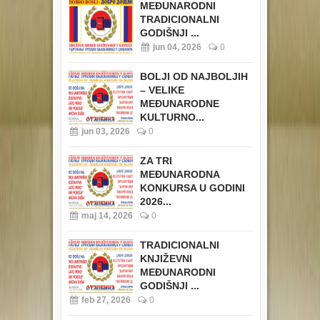
MEĐUNARODNI
TRADICIONALNI
GODIŠNJI ...
jun 04, 2026
0
BOLJI OD NAJBOLJIH
– VELIKE
MEĐUNARODNE
KULTURNO...
jun 03, 2026
0
ZA TRI
MEĐUNARODNA
KONKURSA U GODINI
2026...
maj 14, 2026
0
TRADICIONALNI
KNJIŽEVNI
MEĐUNARODNI
GODIŠNJI ...
feb 27, 2026
0