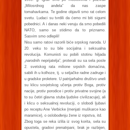
„Milosrdnog anđela” da nas zaspe
tomahavkama. Te godine objavili smo rat celom
svetu. Ludaci su tvrdili da ćemo mi biti sigurni
pobednici. A i danas neki veruju da smo pobedili
NATO, samo se stidimo da to priznamo.
Sasvim smo odlepili!
Nisu samo ratovi razorili biće srpskog naroda. U
20. veku to su bile socijalna i seksualna
revolucija. Komunisti su pobili stotinu hiljada
„narodnih neprijatelja”, proterali su sa sela posle
2. svetskog rata milione srpskih domaćina,
sabili ih u kolhoze, tj. u seljačke radne zadruge i
u gradske proletere. U patrijarhalno društvo uneli
su klicu sovjetskog učenja protiv Boga, protiv
nacije, protiv porodice i protiv privatne svojine (a
to su četiri glavna stuba ljudske civilizacuje), ali
i klicu o seksualnoj revoluciji, o slobodi ljubavi
po receptu Ane Verbicke (menjati muškarce kao
maramice), o oslobođenju žene iz ropstva, itd.
Zbog toga se reka izlila iz svog korita, sela su
opustela, gradovi prenatrpani, brak je razbijen,