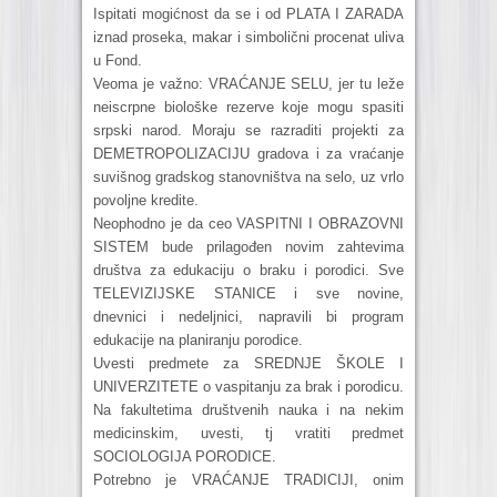
Ispitati mogićnost da se i od PLATA I ZARADA
iznad proseka, makar i simbolični procenat uliva
u Fond.
Veoma je važno: VRAĆANJE SELU, jer tu leže
neiscrpne biološke rezerve koje mogu spasiti
srpski narod. Moraju se razraditi projekti za
DEMETROPOLIZACIJU gradova i za vraćanje
suvišnog gradskog stanovništva na selo, uz vrlo
povoljne kredite.
Neophodno je da ceo VASPITNI I OBRAZOVNI
SISTEM bude prilagođen novim zahtevima
društva za edukaciju o braku i porodici. Sve
TELEVIZIJSKE STANICE i sve novine,
dnevnici i nedeljnici, napravili bi program
edukacije na planiranju porodice.
Uvesti predmete za SREDNJE ŠKOLE I
UNIVERZITETE o vaspitanju za brak i porodicu.
Na fakultetima društvenih nauka i na nekim
medicinskim, uvesti, tj vratiti predmet
SOCIOLOGIJA PORODICE.
Potrebno je VRAĆANJE TRADICIJI, onim