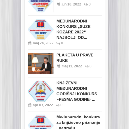
jun 10, 2022
0
MEĐUNARODNI
KONKURS „SUZE
KOZARE 2022“
NAJBOLJI OD...
maj 24, 2022
0
PLAKETA U PRAVE
RUKE
maj 11, 2022
0
KNJIŽEVNI
MEĐUNARODNI
GODIŠNJI KONKURS
»PESMA GODINE«...
apr 03, 2022
0
Međunarodni konkurs
za književno priznanje
i nagradu...