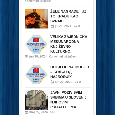
Komentari isključeni
ŽELE NAGRADE I UZ
TO KRADU KAO
SVRAKE
jul 20, 2024
0
VELIKA ZAJEDNIČKA
MEĐUNARODNA
KNJIŽEVNO
KULTURNO...
jun 30, 2024
Komentari isključeni
BOLJI OD NAJBOLJIH
– БОЉИ ОД
НАЈБОЉИХ
jun 20, 2024
0
JAVNI POZIV SVIM
SRBIMA U SLOVENIJI I
NJIHOVIM
PRIJATELJIMA...
maj 25, 2024
0