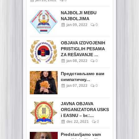
jan 28, 2022
0
NAJBOLJI MEĐU
NAJBOLJIMA
jan 09, 2022
0
OBJAVA IZDVOJENIH
PRISTIGLIH PESAMA
ZA REŠAVANJE ...
jan 08, 2022
0
Представљамо вам
симпатичну...
jan 07, 2022
0
JAVNA OBJAVA
ORGANIZATORA USKS
i EASNU – br.:...
dec 22, 2021
0
Predstavljamo vam