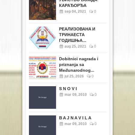
КАРАЂОРЂА
sep 04, 2021
0
РЕАЛИЗОВАНA И
ТРИНАЕСТА
ГОДИШЊА...
aug 25, 2021
0
Dobitnici nagrada i
priznanja sa
Međunarodnog...
jul 25, 2026
0
S N O V I
mar 09, 2010
0
B A J N A V I L A
mar 09, 2010
0