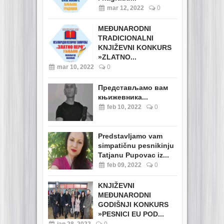
mar 12, 2022
0
MEĐUNARODNI
TRADICIONALNI
KNJIŽEVNI KONKURS
»ZLATNO...
mar 10, 2022
0
Представљамо вам
књижевника...
feb 10, 2022
0
Predstavljamo vam
simpatičnu pesnikinju
Tatjanu Pupovac iz...
feb 09, 2022
0
KNJIŽEVNI
MEĐUNARODNI
GODIŠNJI KONKURS
»PESNICI EU POD...