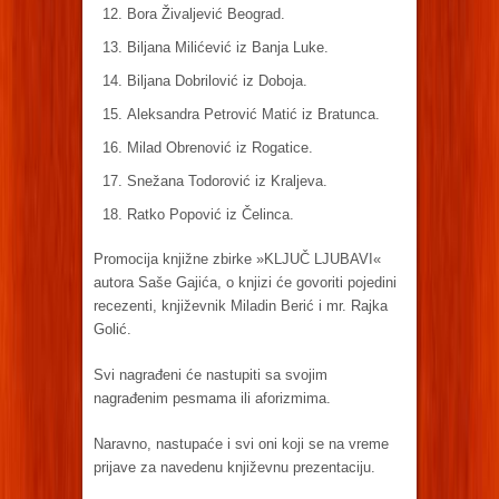
Bora Živaljević Beograd.
Biljana Milićević iz Banja Luke.
Biljana Dobrilović iz Doboja.
Aleksandra Petrović Matić iz Bratunca.
Milad Obrenović iz Rogatice.
Snežana Todorović iz Kraljeva.
Ratko Popović iz Čelinca.
Promocija knjižne zbirke »KLJUČ LJUBAVI«
autora Saše Gajića, o knjizi će govoriti pojedini
recezenti, književnik Miladin Berić i mr. Rajka
Golić.
Svi nagrađeni će nastupiti sa svojim
nagrađenim pesmama ili aforizmima.
Naravno, nastupaće i svi oni koji se na vreme
prijave za navedenu književnu prezentaciju.