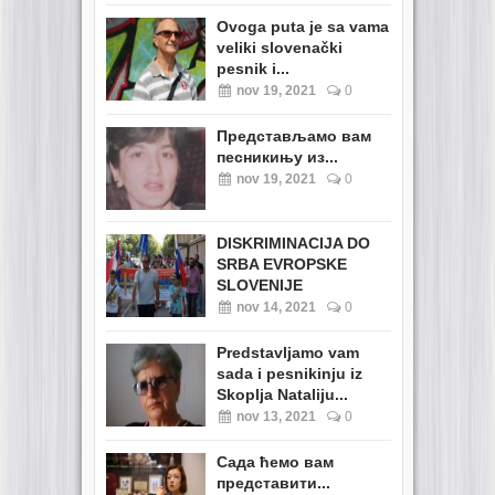
Ovoga puta je sa vama
veliki slovenački
pesnik i...
nov 19, 2021
0
Представљамо вам
песникињу из...
nov 19, 2021
0
DISKRIMINACIJA DO
SRBA EVROPSKE
SLOVENIJE
nov 14, 2021
0
Predstavljamo vam
sada i pesnikinju iz
Skoplja Nataliju...
nov 13, 2021
0
Сада ћемо вам
представити...