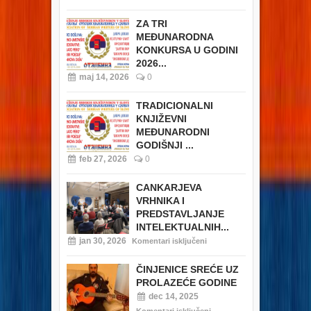
ZA TRI
MEĐUNARODNA
KONKURSA U GODINI
2026...
maj 14, 2026
0
TRADICIONALNI
KNJIŽEVNI
MEĐUNARODNI
GODIŠNJI ...
feb 27, 2026
0
CANKARJEVA
VRHNIKA I
PREDSTAVLJANJE
INTELEKTUALNIH...
jan 30, 2026
Komentari isključeni
ČINJENICE SREĆE UZ
PROLAZEĆE GODINE
dec 14, 2025