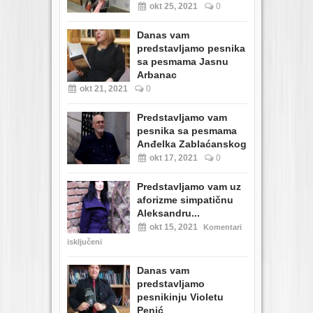
okt 25, 2021
0
Danas vam
predstavljamo pesnika
sa pesmama Jasnu
Arbanac
okt 21, 2021
0
Predstavljamo vam
pesnika sa pesmama
Anđelka Zablaćanskog
okt 17, 2021
0
Predstavljamo vam uz
aforizme simpatičnu
Aleksandru...
okt 15, 2021
Komentari
isključeni
Danas vam
predstavljamo
pesnikinju Violetu
Penić