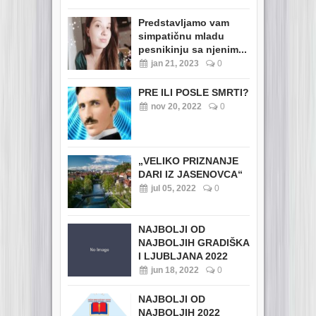
Predstavljamo vam
simpatičnu mladu
pesnikinju sa njenim...
jan 21, 2023
0
PRE ILI POSLE SMRTI?
nov 20, 2022
0
„VELIKO PRIZNANJE
DARI IZ JASENOVCA“
jul 05, 2022
0
NAJBOLJI OD
NAJBOLJIH GRADIŠKA
I LJUBLJANA 2022
jun 18, 2022
0
NAJBOLJI OD
NAJBOLJIH 2022