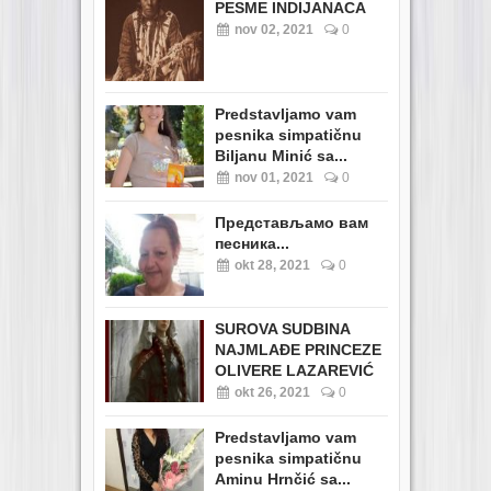
PESME INDIJANACA
nov 02, 2021
0
Predstavljamo vam
pesnika simpatičnu
Biljanu Minić sa...
nov 01, 2021
0
Представљамо вам
песника...
okt 28, 2021
0
SUROVA SUDBINA
NAJMLAĐE PRINCEZE
OLIVERE LAZAREVIĆ
okt 26, 2021
0
Predstavljamo vam
pesnika simpatičnu
Aminu Hrnčić sa...