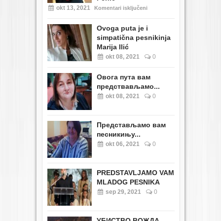
okt 13, 2021
Komentari isključeni
Ovoga puta je i
simpatična pesnikinja
Marija Ilić
okt 08, 2021
0
Овога пута вам
предствављамо...
okt 08, 2021
0
Представљамо вам
песникињу...
okt 06, 2021
0
PREDSTAVLJAMO VAM
MLADOG PESNIKA
sep 29, 2021
0
УБИСТВО ВОЖДА