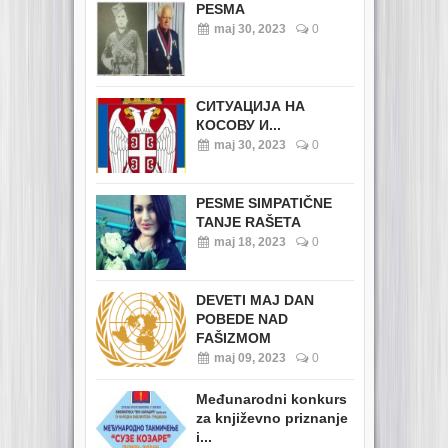
PESMA
maj 30, 2023
0
СИТУАЦИЈА НА
КОСОВУ И...
maj 30, 2023
0
PESME SIMPATIČNE
TANJE RAŠETA
maj 18, 2023
0
DEVETI MAJ DAN
POBEDE NAD
FAŠIZMOM
maj 09, 2023
0
Međunarodni konkurs
za književno priznanje
i...