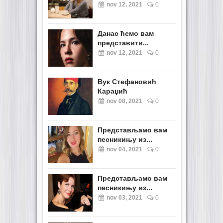
nov 12, 2021
0
Данас ћемо вам
представити...
nov 12, 2021
0
Вук Стефановић
Караџић
nov 08, 2021
0
Представљамо вам
песникињу из...
nov 04, 2021
0
Представљамо вам
песникињу из...
nov 03, 2021
0