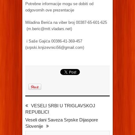
Potrebne informacije mogu se dobiti od
odgovornih ove prezentacije
Miladina Berića na viber broj 00387-65-601-625
(
m.beric@mtt.vladars.net
)
i Saše Gajića 00386-41-369-457
(
srpski.knjizevnici56@gmail.com
)
VESELI SRBI U TRIGLAVSKOJ
REPUBLICI
Veseli dani Saveza Srpske Dijaspore
Slovenije