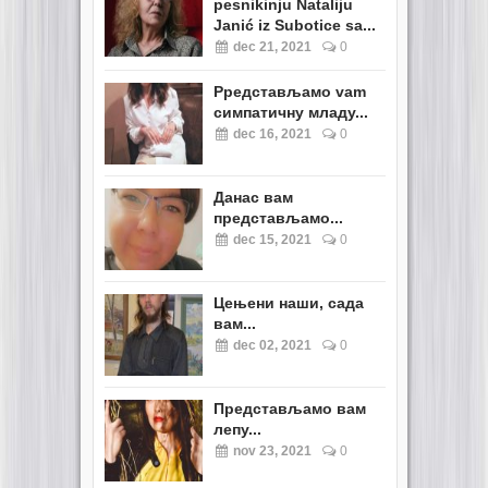
pesnikinju Nataliju
Janić iz Subotice sa...
dec 21, 2021
0
Pредстављамо vam
симпатичну младу...
dec 16, 2021
0
Данас вам
представљамо...
dec 15, 2021
0
Цењени наши, сада
вам...
dec 02, 2021
0
Представљамо вам
лепу...
nov 23, 2021
0