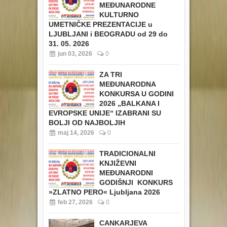
MEĐUNARODNE
KULTURNO
UMETNIČKE PREZENTACIJE u
LJUBLJANI i BEOGRADU od 29 do
31. 05. 2026
jun 03, 2026
0
ZA TRI
MEĐUNARODNA
KONKURSA U GODINI
2026 „BALKANA I
EVROPSKE UNIJE“ IZABRANI SU
BOLJI OD NAJBOLJIH
maj 14, 2026
0
TRADICIONALNI
KNJIŽEVNI
MEĐUNARODNI
GODIŠNJI KONKURS
»ZLATNO PERO« Ljubljana 2026
feb 27, 2026
0
CANKARJEVA