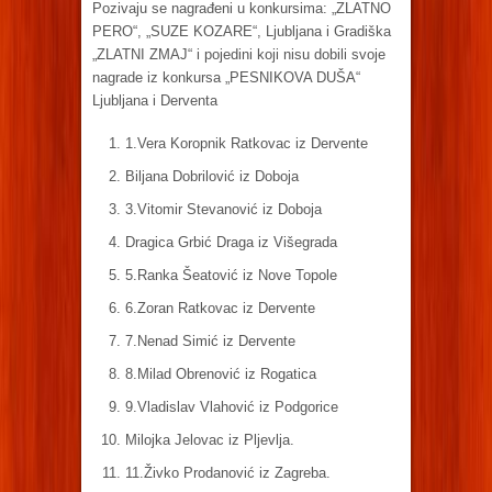
Pozivaju se nagrađeni u konkursima: „ZLATNO
PERO“, „SUZE KOZARE“, Ljubljana i Gradiška
„ZLATNI ZMAJ“ i pojedini koji nisu dobili svoje
nagrade iz konkursa „PESNIKOVA DUŠA“
Ljubljana i Derventa
1.Vera Koropnik Ratkovac iz Dervente
Biljana Dobrilović iz Doboja
3.Vitomir Stevanović iz Doboja
Dragica Grbić Draga iz Višegrada
5.Ranka Šeatović iz Nove Topole
6.Zoran Ratkovac iz Dervente
7.Nenad Simić iz Dervente
8.Milad Obrenović iz Rogatica
9.Vladislav Vlahović iz Podgorice
Milojka Jelovac iz Pljevlja.
11.Živko Prodanović iz Zagreba.