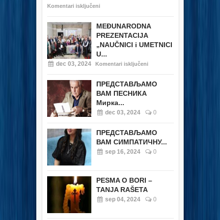
Komentari isključeni
MEĐUNARODNA
PREZENTACIJA
„NAUČNICI i UMETNICI
U...
dec 03, 2024
Komentari isključeni
ПРЕДСТАВЉАМО
ВАМ ПЕСНИКА
Мирка...
dec 03, 2024
0
ПРЕДСТАВЉАМО
ВАМ СИМПАТИЧНУ...
sep 16, 2024
0
PESMA O BORI –
TANJA RAŠETA
sep 04, 2024
0