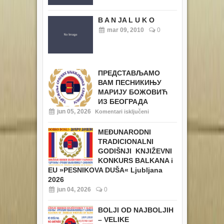
B A N JA L U K O
mar 09, 2010
0
ПРЕДСТАВЉАМО
ВАМ ПЕСНИКИЊУ
МАРИЈУ БОЖОВИЋ
ИЗ БЕОГРАДА
jun 05, 2026
Komentari isključeni
MEĐUNARODNI
TRADICIONALNI
GODIŠNJI KNJIŽEVNI
KONKURS BALKANA i
EU
»PESNIKOVA DUŠA« Ljubljana
2026
jun 04, 2026
0
BOLJI OD NAJBOLJIH
– VELIKE