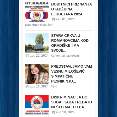
DOBITNICI PRIZNANJA
OTADŽBINA
LJUBLJANA 2024
sep 01, 2024
Komentari isključeni
STARA CRKVA U
ROMANOVCIMA KOD
GRADIŠKE IMA
SVOJE...
aug 22, 2024
Komentari isključeni
PREDSTAVLJAMO VAM
VESNU MILOŠEVIĆ
SIMPATIČNU
PESNIKINJU...
aug 16, 2024
0
DISKRIMINACIJA DO
SRBA, KADA TREBAJU
NEŠTO MALO I DA...
aug 10, 2024