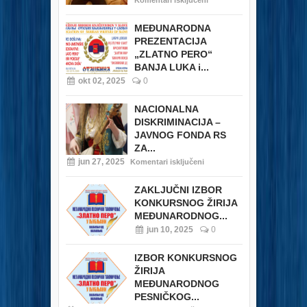
Komentari isključeni
MEĐUNARODNA
PREZENTACIJA
„ZLATNO PERO“
BANJA LUKA i...
okt 02, 2025
0
NACIONALNA
DISKRIMINACIJA –
JAVNOG FONDA RS
ZA...
jun 27, 2025
Komentari isključeni
ZAKLJUČNI IZBOR
KONKURSNOG ŽIRIJA
MEĐUNARODNOG...
jun 10, 2025
0
IZBOR KONKURSNOG
ŽIRIJA
MEĐUNARODNOG
PESNIČKOG...