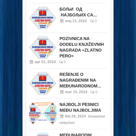
БОЉИ ОД
НАЈБОЉИХ СА...
maj 13, 2024
0
POZIVNICA NA
DODELU KNJIŽEVNIH
NAGRADA »ZLATNO
PERO«
apr 01, 2024
0
REŠENJE O
NAGRAĐENIM NA
MEĐUNARODNOM...
mar 15, 2024
0
NAJBOLJI PESNICI
MEĐU NAJBOLJIMA
feb 29, 2024
Komentari
isključeni
MEĐUNARODNI