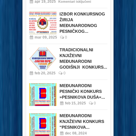
apr 19, 2025
Komentari isključeni
IZBOR KONKURSNOG
ŽIRIJA
MEĐUNARODNOG
PESNIČKOG...
mar 09, 2025
0
TRADICIONALNI
KNJIŽEVNI
MEĐUNARODNI
GODIŠNJI KONKURS...
feb 20, 2025
0
MEĐUNARODNI
PESNIČKI KONKURS
»PESNIKOVA DUŠA«...
feb 15, 2025
0
MEĐUNARODNI
KNJIŽEVNI KONKURS
“PESNIKOVA...
dec 08, 2024