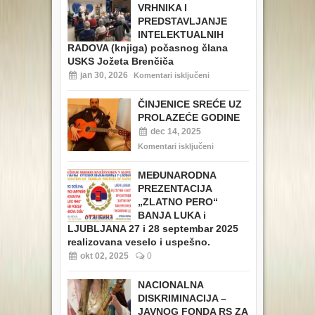
VRHNIKA I
PREDSTAVLJANJE
INTELEKTUALNIH
RADOVA (knjiga) počasnog člana
USKS Jožeta Brenčiča
jan 30, 2026
Komentari isključeni
ČINJENICE SREĆE UZ
PROLAZEĆE GODINE
dec 14, 2025
Komentari isključeni
MEĐUNARODNA
PREZENTACIJA
„ZLATNO PERO“
BANJA LUKA i
LJUBLJANA 27 i 28 septembar 2025
realizovana veselo i uspešno.
okt 02, 2025
0
NACIONALNA
DISKRIMINACIJA –
JAVNOG FONDA RS ZA