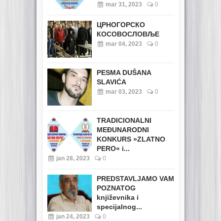
mar 31, 2023
0
ЦРНОГОРСКО
КОСОВОСЛОВЉЕ
mar 04, 2023
0
PESMA DUŠANA
SLAVIĆA
mar 03, 2023
0
TRADICIONALNI
MEĐUNARODNI
KONKURS »ZLATNO
PERO« i...
jan 28, 2023
0
PREDSTAVLJAMO VAM
POZNATOG
književnika i
specijalnog...
jan 24, 2023
0