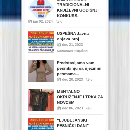
TRADICIONALNI
KNJIŽEVNI GODIŠNJI
KONKURS...
jan 02, 2024
0
USPEŠNA Javna
objava broj...
dec 21, 2023
Komentari isključeni
Predstavljamo vam
pesnikinju sa njezinim
pesmama...
dec 20, 2023
0
MENTALNO
OKRUŽENJE I TRKA ZA
NOVCEM
dec 06, 2023
0
“LJUBLJANSKI
PESNIČKI DANI”