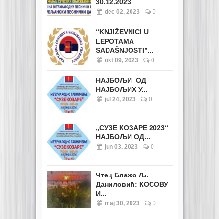
30.12.2023
dec 02, 2023
0
“KNJIŽEVNICI U
LEPOTAMA
SADAŠNJOSTI”...
okt 09, 2023
0
НАЈБОЉИ ОД
НАЈБОЉИХ У...
jul 24, 2023
0
„СУЗЕ КОЗАРЕ 2023“
НАЈБОЉИ ОД...
jun 03, 2023
0
Чтец Блажо Љ.
Даниловић: КОСОВУ
И...
maj 30, 2023
0