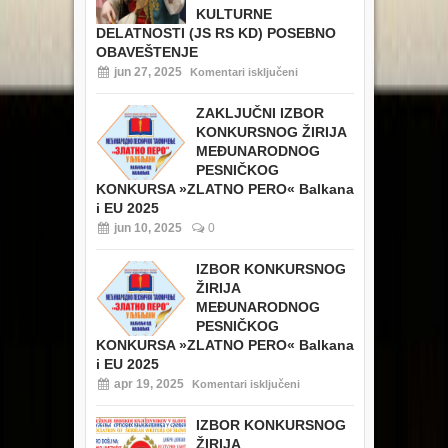
KULTURNE
DELATNOSTI (JS RS KD) POSEBNO
OBAVEŠTENJE
jun 27, 2025
Komentari isključeni
ZAKLJUČNI IZBOR
KONKURSNOG ŽIRIJA
MEĐUNARODNOG
PESNIČKOG
KONKURSA »ZLATNO PERO« Balkana
i EU 2025
jun 10, 2025
0
IZBOR KONKURSNOG
ŽIRIJA
MEĐUNARODNOG
PESNIČKOG
KONKURSA »ZLATNO PERO« Balkana
i EU 2025
apr 19, 2025
Komentari isključeni
IZBOR KONKURSNOG
ŽIRIJA