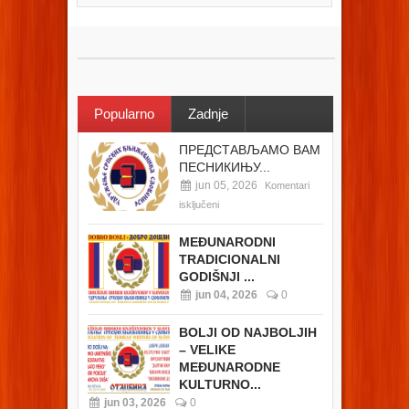
Popularno
Zadnje
ПРЕДСТАВЉАМО ВАМ
ПЕСНИКИЊУ...
jun 05, 2026
Komentari
isključeni
MEĐUNARODNI
TRADICIONALNI
GODIŠNJI ...
jun 04, 2026
0
BOLJI OD NAJBOLJIH
– VELIKE
MEĐUNARODNE
KULTURNO...
jun 03, 2026
0