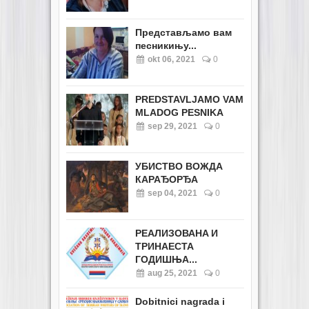
Представљамо вам
песникињу...
okt 06, 2021
0
PREDSTAVLJAMO VAM
MLADOG PESNIKA
sep 29, 2021
0
УБИСТВО ВОЖДА
КАРАЂОРЂА
sep 04, 2021
0
РЕАЛИЗОВАНA И
ТРИНАЕСТА
ГОДИШЊА...
aug 25, 2021
0
Dobitnici nagrada i