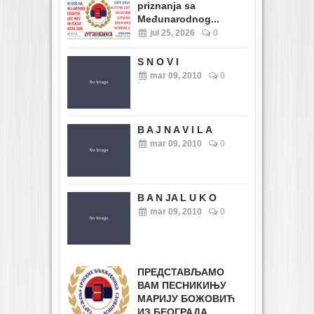
priznanja sa
Međunarodnog...
jul 25, 2026
0
S N O V I
mar 09, 2010
0
B A J N A V I L A
mar 09, 2010
0
B A N JA L U K O
mar 09, 2010
0
ПРЕДСТАВЉАМО
ВАМ ПЕСНИКИЊУ
МАРИЈУ БОЖОВИЋ
ИЗ БЕОГРАДА