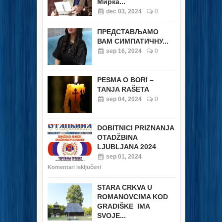
Мирка...
dec 03, 2024
0
ПРЕДСТАВЉАМО
ВАМ СИМПАТИЧНУ...
sep 16, 2024
0
PESMA O BORI –
TANJA RAŠETA
sep 04, 2024
0
DOBITNICI PRIZNANJA
OTADŽBINA
LJUBLJANA 2024
sep 01, 2024
Komentari isključeni
STARA CRKVA U
ROMANOVCIMA KOD
GRADIŠKE IMA
SVOJE...