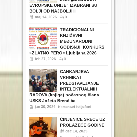
EVROPSKE UNIJE“ IZABRANI SU
BOLJI OD NAJBOLJIH
maj 14, 2026
0
TRADICIONALNI
KNJIŽEVNI
MEĐUNARODNI
GODIŠNJI KONKURS
»ZLATNO PERO« Ljubljana 2026
feb 27, 2026
0
CANKARJEVA
VRHNIKA I
PREDSTAVLJANJE
INTELEKTUALNIH
RADOVA (knjiga) počasnog člana
USKS Jožeta Brenčiča
jan 30, 2026
Komentari isključeni
ČINJENICE SREĆE UZ
PROLAZEĆE GODINE
dec 14, 2025