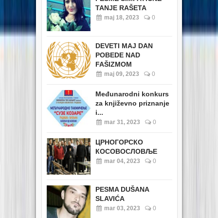
TANJE RAŠETA
maj 18, 2023
0
DEVETI MAJ DAN
POBEDE NAD
FAŠIZMOM
maj 09, 2023
0
Međunarodni konkurs
za književno priznanje
i...
mar 31, 2023
0
ЦРНОГОРСКО
КОСОВОСЛОВЉЕ
mar 04, 2023
0
PESMA DUŠANA
SLAVIĆA
mar 03, 2023
0