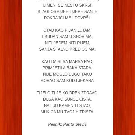
U MENI SE NEŠTO SKRŠI,
BLAGI OSMIJEH LIJEPE SANJE
DOKRAJČI ME I DOVRŠI.
OTAD KAO PIJAN LUTAM,
I BUDAN SAM U SNOVIMA,
NITI JEDEM NITI PIJEM,
SANJA STALNO PRED OČIMA.
KAO DA SI SA MARSA PAO,
PRIMJETILA BAKA STARA,
NIJE MOGLO DUGO TAKO
MORAO SAM KOD LJEKARA.
TIJELO TI JE KO DREN ZDRAVO,
DUŠA KAO SUNCE ČISTA,
NA LUD KAMEN TI STAO,
MUKICA MU TVOJIH TRISTA.
Pesnik: Panto Stević