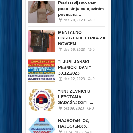
Predstavljamo vam
pesnikinju sa njezinim
pesmama...
dec 20, 2023
0
MENTALNO
OKRUŽENJE I TRKA ZA
NOVCEM
dec 06, 2023
0
“LJUBLJANSKI
PESNIČKI DANI”
30.12.2023
dec 02, 2023
0
“KNJIŽEVNICI U
LEPOTAMA
SADAŠNJOSTI”...
okt 09, 2023
0
НАЈБОЉИ ОД
НАЈБОЉИХ У...
jul 24, 2023
0