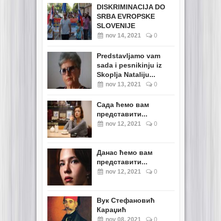
DISKRIMINACIJA DO
SRBA EVROPSKE
SLOVENIJE
nov 14, 2021
0
Predstavljamo vam
sada i pesnikinju iz
Skoplja Nataliju...
nov 13, 2021
0
Сада ћемо вам
представити...
nov 12, 2021
0
Данас ћемо вам
представити...
nov 12, 2021
0
Вук Стефановић
Караџић
nov 08, 2021
0