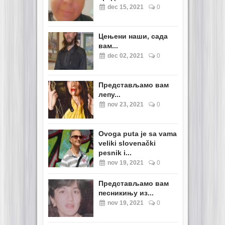
dec 15, 2021
0
Цењени наши, сада
вам...
dec 02, 2021
0
Представљамо вам
лепу...
nov 23, 2021
0
Ovoga puta je sa vama
veliki slovenački
pesnik i...
nov 19, 2021
0
Представљамо вам
песникињу из...
nov 19, 2021
0