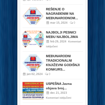
REŠENJE O
NAGRAĐENIM NA
MEĐUNARODNOM...
mar 15, 2024
0
NAJBOLJI PESNICI
MEĐU NAJBOLJIMA
feb 29, 2024
Komentari
isključeni
MEĐUNARODNI
TRADICIONALNI
KNJIŽEVNI GODIŠNJI
KONKURS...
jan 02, 2024
0
USPEŠNA Javna
objava broj...
dec 21, 2023
Komentari isključeni