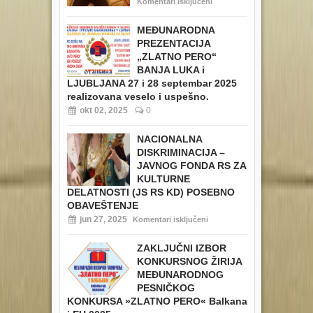
Komentari isključeni
MEĐUNARODNA
PREZENTACIJA
„ZLATNO PERO“
BANJA LUKA i
LJUBLJANA 27 i 28 septembar 2025
realizovana veselo i uspešno.
okt 02, 2025
0
NACIONALNA
DISKRIMINACIJA –
JAVNOG FONDA RS ZA
KULTURNE
DELATNOSTI (JS RS KD) POSEBNO
OBAVEŠTENJE
jun 27, 2025
Komentari isključeni
ZAKLJUČNI IZBOR
KONKURSNOG ŽIRIJA
MEĐUNARODNOG
PESNIČKOG
KONKURSA »ZLATNO PERO« Balkana