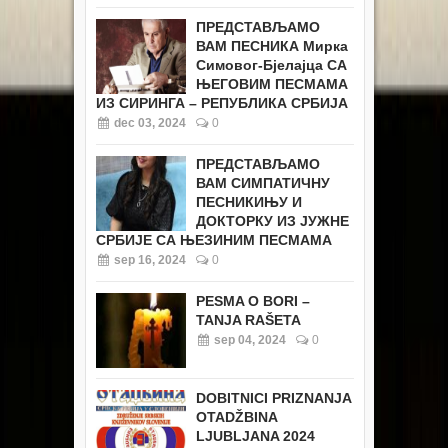
ПРЕДСТАВЉАМО
ВАМ ПЕСНИКА Мирка
Симовог-Бјелајца СА
ЊЕГОВИМ ПЕСМАМА
ИЗ СИРИНГА – РЕПУБЛИКА СРБИЈА
dec 03, 2024
0
ПРЕДСТАВЉАМО
ВАМ СИМПАТИЧНУ
ПЕСНИКИЊУ И
ДОКТОРКУ ИЗ ЈУЖНЕ
СРБИЈЕ СА ЊЕЗИНИМ ПЕСМАМА
sep 16, 2024
0
PESMA O BORI –
TANJA RAŠETA
sep 04, 2024
0
DOBITNICI PRIZNANJA
OTADŽBINA
LJUBLJANA 2024