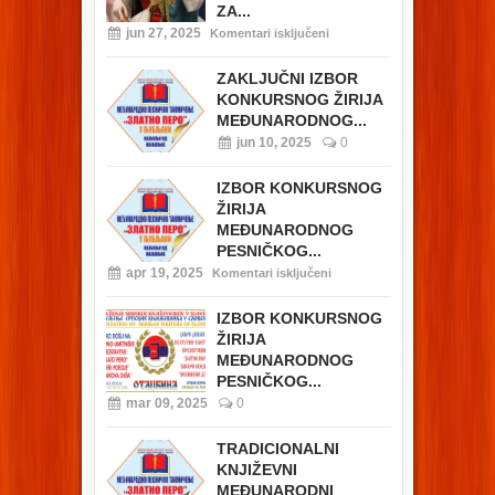
ZA...
jun 27, 2025
Komentari isključeni
ZAKLJUČNI IZBOR
KONKURSNOG ŽIRIJA
MEĐUNARODNOG...
jun 10, 2025
0
IZBOR KONKURSNOG
ŽIRIJA
MEĐUNARODNOG
PESNIČKOG...
apr 19, 2025
Komentari isključeni
IZBOR KONKURSNOG
ŽIRIJA
MEĐUNARODNOG
PESNIČKOG...
mar 09, 2025
0
TRADICIONALNI
KNJIŽEVNI
MEĐUNARODNI