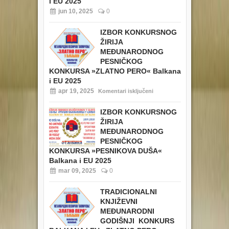
i EU 2025
jun 10, 2025
0
IZBOR KONKURSNOG
ŽIRIJA
MEĐUNARODNOG
PESNIČKOG
KONKURSA »ZLATNO PERO« Balkana
i EU 2025
apr 19, 2025
Komentari isključeni
IZBOR KONKURSNOG
ŽIRIJA
MEĐUNARODNOG
PESNIČKOG
KONKURSA »PESNIKOVA DUŠA«
Balkana i EU 2025
mar 09, 2025
0
TRADICIONALNI
KNJIŽEVNI
MEĐUNARODNI
GODIŠNJI KONKURS