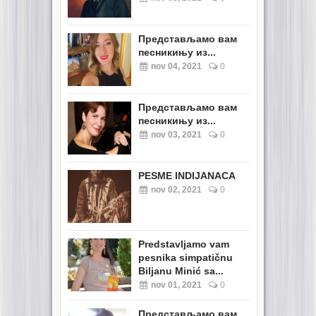
Представљамо вам
песникињу из...
nov 04, 2021
0
Представљамо вам
песникињу из...
nov 03, 2021
0
PESME INDIJANACA
nov 02, 2021
0
Predstavljamo vam
pesnika simpatičnu
Biljanu Minić sa...
nov 01, 2021
0
Представљамо вам