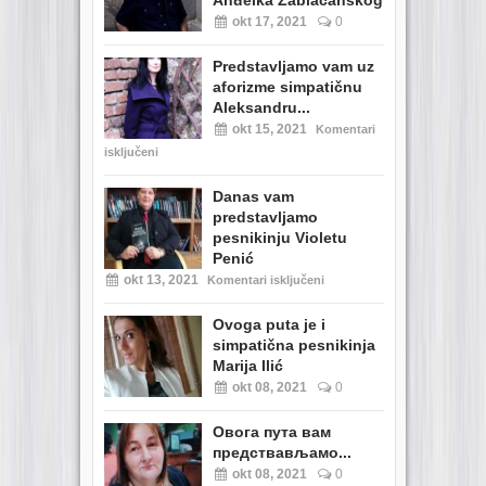
Anđelka Zablaćanskog
okt 17, 2021
0
Predstavljamo vam uz
aforizme simpatičnu
Aleksandru...
okt 15, 2021
Komentari
isključeni
Danas vam
predstavljamo
pesnikinju Violetu
Penić
okt 13, 2021
Komentari isključeni
Ovoga puta je i
simpatična pesnikinja
Marija Ilić
okt 08, 2021
0
Овога пута вам
предствављамо...
okt 08, 2021
0