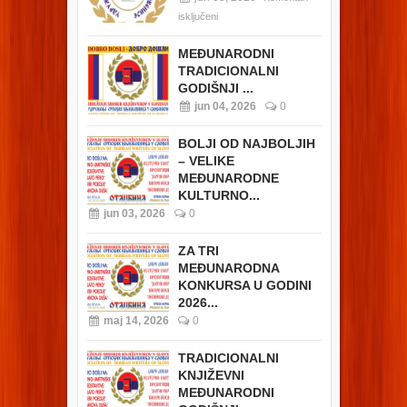
isključeni
MEĐUNARODNI
TRADICIONALNI
GODIŠNJI ...
jun 04, 2026
0
BOLJI OD NAJBOLJIH
– VELIKE
MEĐUNARODNE
KULTURNO...
jun 03, 2026
0
ZA TRI
MEĐUNARODNA
KONKURSA U GODINI
2026...
maj 14, 2026
0
TRADICIONALNI
KNJIŽEVNI
MEĐUNARODNI