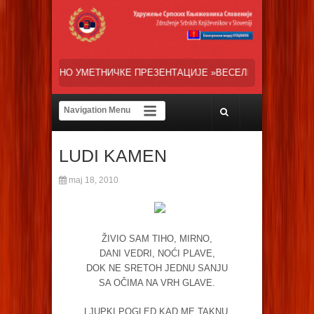
КЕ ПРЕЗЕНТАЦИЈЕ »ВЕСЕЛИ ДАНИ СРПСКЕ ДИЈАСПОРЕ« НАША ТРЕН
LUDI KAMEN
maj 18, 2010
ŽIVIO SAM TIHO, MIRNO,
DANI VEDRI, NOĆI PLAVE,
DOK NE SRETOH JEDNU SANJU
SA OČIMA NA VRH GLAVE.
LJUPKI POGLED KAD ME TAKNU,