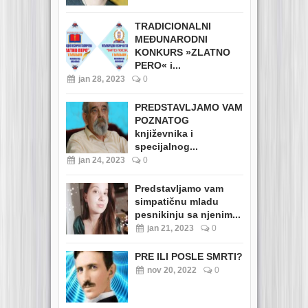
TRADICIONALNI
MEĐUNARODNI
KONKURS »ZLATNO
PERO« i...
jan 28, 2023
0
PREDSTAVLJAMO VAM
POZNATOG
književnika i
specijalnog...
jan 24, 2023
0
Predstavljamo vam
simpatičnu mladu
pesnikinju sa njenim...
jan 21, 2023
0
PRE ILI POSLE SMRTI?
nov 20, 2022
0