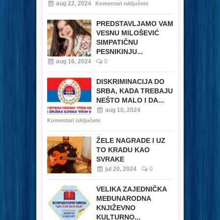
aug 22, 2024
Komentari isključeni
PREDSTAVLJAMO VAM
VESNU MILOŠEVIĆ
SIMPATIČNU
PESNIKINJU...
aug 16, 2024
0
DISKRIMINACIJA DO
SRBA, KADA TREBAJU
NEŠTO MALO I DA...
aug 10, 2024
Komentari isključeni
ŽELE NAGRADE I UZ
TO KRADU KAO
SVRAKE
jul 20, 2024
0
VELIKA ZAJEDNIČKA
MEĐUNARODNA
KNJIŽEVNO
KULTURNO...