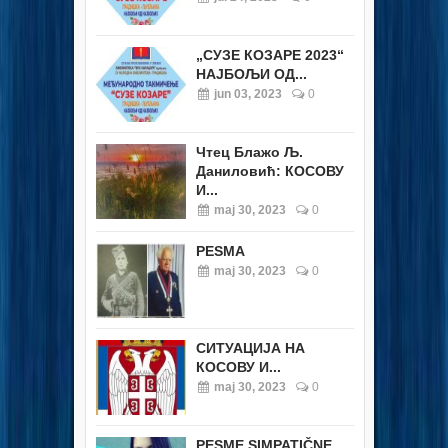
„СУЗЕ КОЗАРЕ 2023“
НАЈБОЉИ ОД...
jun 03, 2023
0
Чтец Блажо Љ.
Даниловић: КОСОВУ
И...
maj 30, 2023
0
PESMA
maj 30, 2023
0
СИТУАЦИЈА НА
КОСОВУ И...
maj 30, 2023
0
PESME SIMPATIČNE