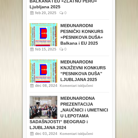
BALKANA I EU »ZLATNO PERO«
Ljubljana 2025
feb 20, 2025
0
MEĐUNARODNI
PESNIČKI KONKURS
»PESNIKOVA DUŠA«
Balkana i EU 2025
feb 15, 2025
0
MEĐUNARODNI
KNJIŽEVNI KONKURS
“PESNIKOVA DUŠA”
LJUBLJANA 2025
dec 08, 2024
Komentari isključeni
MEĐUNARODNA
PREZENTACIJA
„NAUČNICI i UMETNICI
U LEPOTAMA
SADAŠNJOSTI“ BEOGRAD i
LJUBLJANA 2024
dec 03, 2024
Komentari isključeni