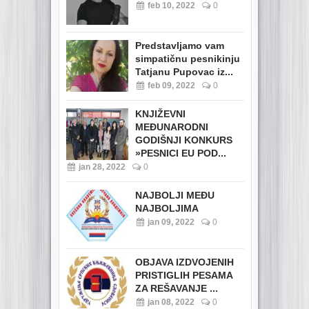
feb 10, 2022
0
Predstavljamo vam
simpatičnu pesnikinju
Tatjanu Pupovac iz...
feb 09, 2022
0
KNJIŽEVNI
MEĐUNARODNI
GODIŠNJI KONKURS
»PESNICI EU POD...
jan 28, 2022
0
NAJBOLJI MEĐU
NAJBOLJIMA
jan 09, 2022
0
OBJAVA IZDVOJENIH
PRISTIGLIH PESAMA
ZA REŠAVANJE ...
jan 08, 2022
0