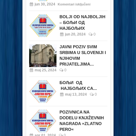
jun 30, 2024
Komentari isključeni
BOLJI OD NAJBOLJIH
– БОЉИ ОД
НАЈБОЉИХ
jun 20, 2024
0
JAVNI POZIV SVIM
SRBIMA U SLOVENIJI I
NJIHOVIM
PRIJATELJIMA...
maj 25, 2024
0
БОЉИ ОД
НАЈБОЉИХ СА...
maj 13, 2024
0
POZIVNICA NA
DODELU KNJIŽEVNIH
NAGRADA »ZLATNO
PERO«
apr 01, 2024
0