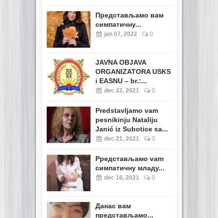
Представљамо вам
симпатичну...
jan 07, 2022
0
JAVNA OBJAVA
ORGANIZATORA USKS
i EASNU – br.:...
dec 22, 2021
0
Predstavljamo vam
pesnikinju Nataliju
Janić iz Subotice sa...
dec 21, 2021
0
Pредстављамо vam
симпатичну младу...
dec 16, 2021
0
Данас вам
представљамо...