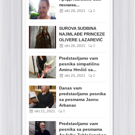
песника...
okt 28, 2021
0
SUROVA SUDBINA
NAJMLAĐE PRINCEZE
OLIVERE LAZAREVIĆ
okt 26, 2021
0
Predstavljamo vam
pesnika simpatičnu
Aminu Hrnčić sa...
okt 25, 2021
0
Danas vam
predstavljamo pesnika
sa pesmama Jasnu
Arbanac
okt 21, 2021
0
Predstavljamo vam
pesnika sa pesmama