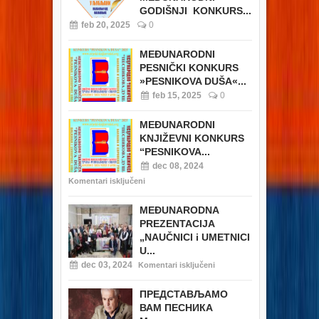
GODIŠNJI KONKURS...
feb 20, 2025
0
MEĐUNARODNI
PESNIČKI KONKURS
»PESNIKOVA DUŠA«...
feb 15, 2025
0
MEĐUNARODNI
KNJIŽEVNI KONKURS
“PESNIKOVA...
dec 08, 2024
Komentari isključeni
MEĐUNARODNA
PREZENTACIJA
„NAUČNICI i UMETNICI
U...
dec 03, 2024
Komentari isključeni
ПРЕДСТАВЉАМО
ВАМ ПЕСНИКА