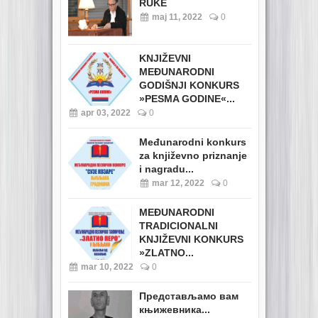
RUKE
maj 11, 2022
0
KNJIŽEVNI
MEĐUNARODNI
GODIŠNJI KONKURS
»PESMA GODINE«...
apr 03, 2022
0
Međunarodni konkurs
za književno priznanje
i nagradu...
mar 12, 2022
0
MEĐUNARODNI
TRADICIONALNI
KNJIŽEVNI KONKURS
»ZLATNO...
mar 10, 2022
0
Представљамо вам
књижевника...