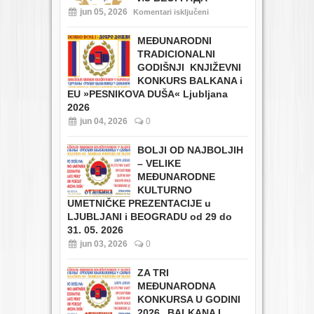
jun 05, 2026
Komentari isključeni
MEĐUNARODNI
TRADICIONALNI
GODIŠNJI KNJIŽEVNI
KONKURS BALKANA i
EU
»PESNIKOVA DUŠA« Ljubljana
2026
jun 04, 2026
0
BOLJI OD NAJBOLJIH
– VELIKE
MEĐUNARODNE
KULTURNO
UMETNIČKE PREZENTACIJE u
LJUBLJANI i BEOGRADU od 29 do
31. 05. 2026
jun 03, 2026
0
ZA TRI
MEĐUNARODNA
KONKURSA U GODINI
2026 „BALKANA I