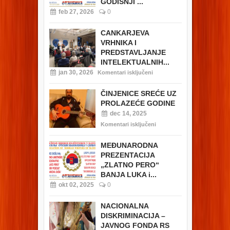
GODIŠNJI ...
feb 27, 2026
0
CANKARJEVA
VRHNIKA I
PREDSTAVLJANJE
INTELEKTUALNIH...
jan 30, 2026
Komentari isključeni
ČINJENICE SREĆE UZ
PROLAZEĆE GODINE
dec 14, 2025
Komentari isključeni
MEĐUNARODNA
PREZENTACIJA
„ZLATNO PERO“
BANJA LUKA i...
okt 02, 2025
0
NACIONALNA
DISKRIMINACIJA –
JAVNOG FONDA RS