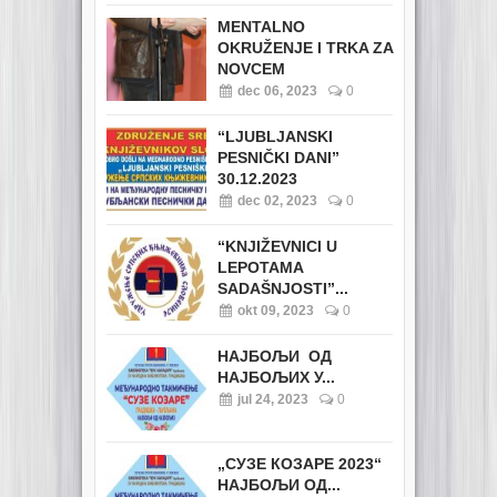
MENTALNO
OKRUŽENJE I TRKA ZA
NOVCEM
dec 06, 2023
0
“LJUBLJANSKI
PESNIČKI DANI”
30.12.2023
dec 02, 2023
0
“KNJIŽEVNICI U
LEPOTAMA
SADAŠNJOSTI”...
okt 09, 2023
0
НАЈБОЉИ ОД
НАЈБОЉИХ У...
jul 24, 2023
0
„СУЗЕ КОЗАРЕ 2023“
НАЈБОЉИ ОД...