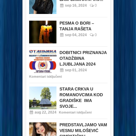
sep 16, 2024
0
PESMA O BORI –
TANJA RAŠETA
sep 04, 2024
0
DOBITNICI PRIZNANJA
OTADŽBINA
LJUBLJANA 2024
sep 01, 2024
Komentari isključeni
STARA CRKVA U
ROMANOVCIMA KOD
GRADIŠKE IMA
SVOJE...
aug 22, 2024
Komentari isključeni
PREDSTAVLJAMO VAM
VESNU MILOŠEVIĆ