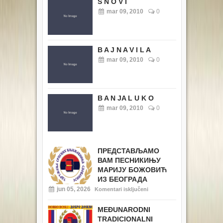
S N O V I
mar 09, 2010
0
B A J N A V I L A
mar 09, 2010
0
B A N JA L U K O
mar 09, 2010
0
ПРЕДСТАВЉАМО
ВАМ ПЕСНИКИЊУ
МАРИЈУ БОЖОВИЋ
ИЗ БЕОГРАДА
jun 05, 2026
Komentari isključeni
MEĐUNARODNI
TRADICIONALNI