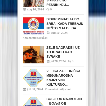
SIMPATIČNU
PESNIKINJU...
aug 16, 2024
0
DISKRIMINACIJA DO
SRBA, KADA TREBAJU
NEŠTO MALO I DA...
aug 10, 2024
Komentari isključeni
ŽELE NAGRADE I UZ
TO KRADU KAO
SVRAKE
jul 20, 2024
0
VELIKA ZAJEDNIČKA
MEĐUNARODNA
KNJIŽEVNO
KULTURNO...
jun 30, 2024
Komentari isključeni
BOLJI OD NAJBOLJIH
– БОЉИ ОД