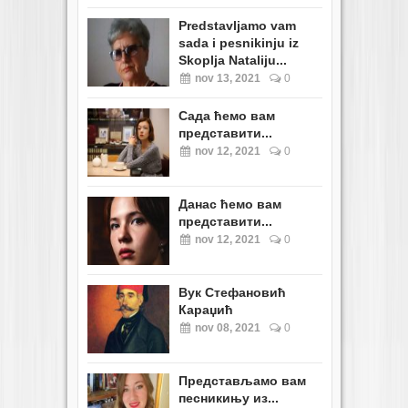
Predstavljamo vam
sada i pesnikinju iz
Skoplja Nataliju...
nov 13, 2021
0
Сада ћемо вам
представити...
nov 12, 2021
0
Данас ћемо вам
представити...
nov 12, 2021
0
Вук Стефановић
Караџић
nov 08, 2021
0
Представљамо вам
песникињу из...