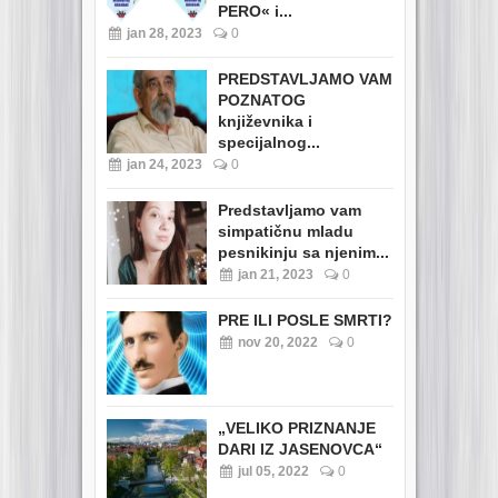
PERO« i...
jan 28, 2023
0
PREDSTAVLJAMO VAM
POZNATOG
književnika i
specijalnog...
jan 24, 2023
0
Predstavljamo vam
simpatičnu mladu
pesnikinju sa njenim...
jan 21, 2023
0
PRE ILI POSLE SMRTI?
nov 20, 2022
0
„VELIKO PRIZNANJE
DARI IZ JASENOVCA“
jul 05, 2022
0