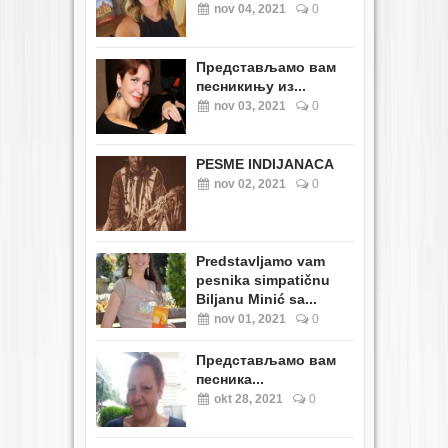
nov 04, 2021
0
Представљамо вам
песникињу из...
nov 03, 2021
0
PESME INDIJANACA
nov 02, 2021
0
Predstavljamo vam
pesnika simpatičnu
Biljanu Minić sa...
nov 01, 2021
0
Представљамо вам
песника...
okt 28, 2021
0