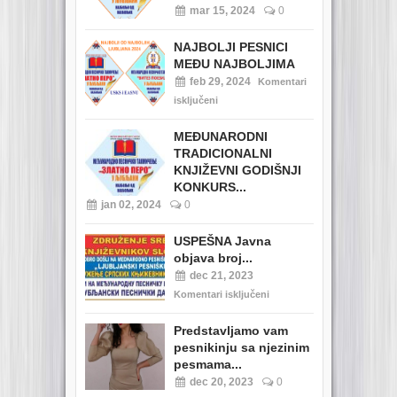
mar 15, 2024
0
NAJBOLJI PESNICI
MEĐU NAJBOLJIMA
feb 29, 2024
Komentari
isključeni
MEĐUNARODNI
TRADICIONALNI
KNJIŽEVNI GODIŠNJI
KONKURS...
jan 02, 2024
0
USPEŠNA Javna
objava broj...
dec 21, 2023
Komentari isključeni
Predstavljamo vam
pesnikinju sa njezinim
pesmama...
dec 20, 2023
0