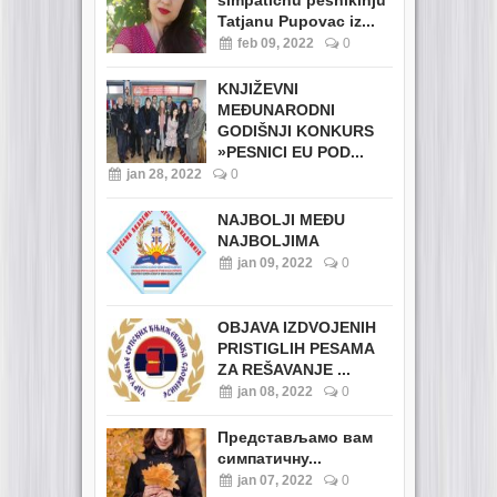
Tatjanu Pupovac iz...
feb 09, 2022
0
KNJIŽEVNI
MEĐUNARODNI
GODIŠNJI KONKURS
»PESNICI EU POD...
jan 28, 2022
0
NAJBOLJI MEĐU
NAJBOLJIMA
jan 09, 2022
0
OBJAVA IZDVOJENIH
PRISTIGLIH PESAMA
ZA REŠAVANJE ...
jan 08, 2022
0
Представљамо вам
симпатичну...
jan 07, 2022
0