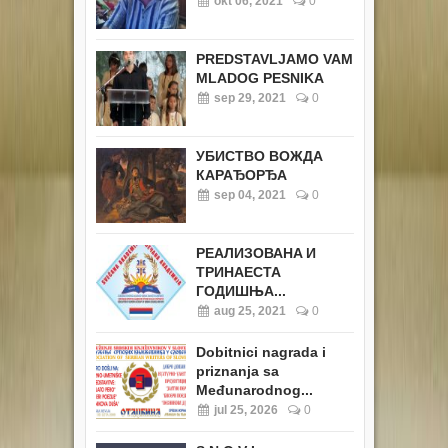
okt 06, 2021
0
PREDSTAVLJAMO VAM
MLADOG PESNIKA
sep 29, 2021
0
УБИСТВО ВОЖДА
КАРАЂОРЂА
sep 04, 2021
0
РЕАЛИЗОВАНA И
ТРИНАЕСТА
ГОДИШЊА...
aug 25, 2021
0
Dobitnici nagrada i
priznanja sa
Međunarodnog...
jul 25, 2026
0