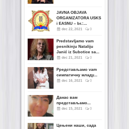
JAVNA OBJAVA
ORGANIZATORA USKS
i EASNU – br.:...
dec 22, 2021
0
Predstavljamo vam
pesnikinju Nataliju
Janić iz Subotice sa...
dec 21, 2021
0
Pредстављамо vam
симпатичну младу...
dec 16, 2021
0
Данас вам
представљамо...
dec 15, 2021
0
Цењени наши, сада