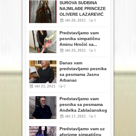
SUROVA SUDBINA
NAJMLAĐE PRINCEZE
OLIVERE LAZAREVIĆ
okt 26, 2021
0
Predstavljamo vam
pesnika simpatičnu
Aminu Hrnčić sa...
okt 25, 2021
0
Danas vam
predstavljamo pesnika
sa pesmama Jasnu
Arbanac
okt 21, 2021
0
Predstavljamo vam
pesnika sa pesmama
Anđelka Zablaćanskog
okt 17, 2021
0
Predstavljamo vam uz
aforizme simpatičnu