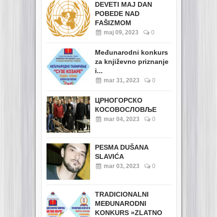
DEVETI MAJ DAN
POBEDE NAD
FAŠIZMOM
maj 09, 2023
0
Međunarodni konkurs
za književno priznanje
i...
mar 31, 2023
0
ЦРНОГОРСКО
КОСОВОСЛОВЉЕ
mar 04, 2023
0
PESMA DUŠANA
SLAVIĆA
mar 03, 2023
0
TRADICIONALNI
MEĐUNARODNI
KONKURS »ZLATNO