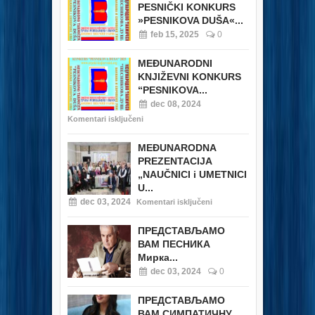
PESNIČKI KONKURS
»PESNIKOVA DUŠA«...
feb 15, 2025
0
MEĐUNARODNI
KNJIŽEVNI KONKURS
“PESNIKOVA...
dec 08, 2024
Komentari isključeni
MEĐUNARODNA
PREZENTACIJA
„NAUČNICI i UMETNICI
U...
dec 03, 2024
Komentari isključeni
ПРЕДСТАВЉАМО
ВАМ ПЕСНИКА
Мирка...
dec 03, 2024
0
ПРЕДСТАВЉАМО
ВАМ СИМПАТИЧНУ...