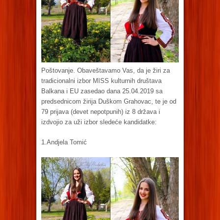
Poštovanje. Obaveštavamo Vas, da je žiri za
tradicionalni izbor MISS kulturnih društava
Balkana i EU zasedao dana 25.04.2019 sa
predsednicom žirija Duškom Grahovac, te je od
79 prijava (devet nepotpunih) iz 8 država i
izdvojio za uži izbor sledeće kandidatke:
1.Andjela Tomić