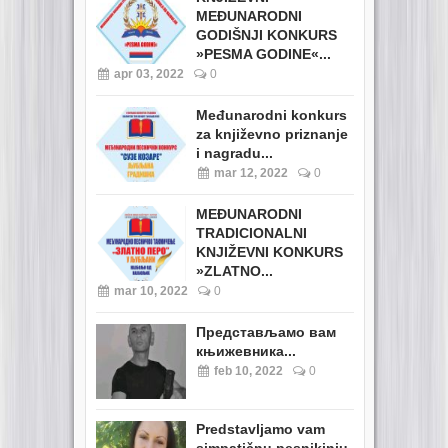
MEĐUNARODNI
GODIŠNJI KONKURS
»PESMA GODINE«...
apr 03, 2022
0
Međunarodni konkurs
za književno priznanje
i nagradu...
mar 12, 2022
0
MEĐUNARODNI
TRADICIONALNI
KNJIŽEVNI KONKURS
»ZLATNO...
mar 10, 2022
0
Представљамо вам
књижевника...
feb 10, 2022
0
Predstavljamo vam
simpatičnu pesnikinju