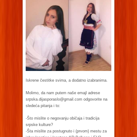
Iskrene čestitke svima, a dodatno izabranima.
Molimo, da nam putem naše emajl adrese
srpska.dijasporaslo@gmail.com
odgovorite na
sledeća pitanja i to:
-Što mislite o negovanju običaja i tradicija
srpske kulture?
-Šta mislite za postugnuto i (prvom) mestu za