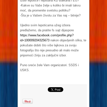
izbor lepotice i lepotana KD Balkana i EU?
-Kakve su Vaše želje u koliko bi imali takvu
moć, da promenite svetsku politiku?
-Šta je u Vašem životu za Vas naj – bitnije?
Ujedno svim lepoticama užeg izbora
predlažemo, da pratite fs sajt dijaspore
https://www.facebook.com/profile.php?
id=100009204325673
nakon objavljenih slika, te
pokušate dobiti što više lajkova za svoju
fotografiju što nije presudno ali malo može
pripomoći žiriju za zaključni izbor.
Puno sreće žele Vam organizatori. SSDS i
USKS.