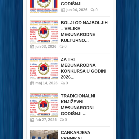
GODIŠNJI ...
jun 04, 2026
0
BOLJI OD NAJBOLJIH
– VELIKE
MEĐUNARODNE
KULTURNO...
jun 03, 2026
0
ZA TRI
MEĐUNARODNA
KONKURSA U GODINI
2026...
maj 14, 2026
0
TRADICIONALNI
KNJIŽEVNI
MEĐUNARODNI
GODIŠNJI ...
feb 27, 2026
0
CANKARJEVA
VRHNIKA I