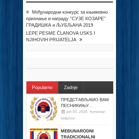
Међународни конкурс за књижевно
признање и награду ''СУЗЕ КОЗАРЕ''
ГРАДИШКА и ЉУБЉАНА 2019
LEPE PESME ČLANOVA USKS I
NJIHOVIH PRIJATELJA
Popularno
Zadnje
ПРЕДСТАВЉАМО ВАМ
ПЕСНИКИЊУ...
jun 05, 2026
Komentari
isključeni
MEĐUNARODNI
TRADICIONALNI