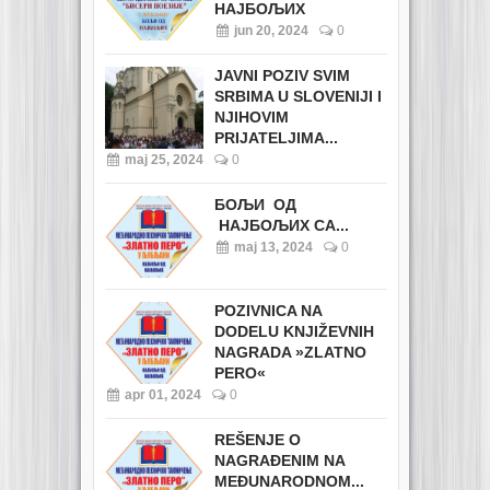
НАЈБОЉИХ
jun 20, 2024
0
JAVNI POZIV SVIM
SRBIMA U SLOVENIJI I
NJIHOVIM
PRIJATELJIMA...
maj 25, 2024
0
БОЉИ ОД
НАЈБОЉИХ СА...
maj 13, 2024
0
POZIVNICA NA
DODELU KNJIŽEVNIH
NAGRADA »ZLATNO
PERO«
apr 01, 2024
0
REŠENJE O
NAGRAĐENIM NA
MEĐUNARODNOM...