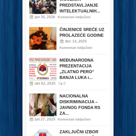
PREDSTAVLJANJE
INTELEKTUALNIH...
jan 30, 2026
Komentari isključeni
ČINJENICE SREĆE UZ
PROLAZEĆE GODINE
dec 14, 2025
Komentari isključeni
MEĐUNARODNA
PREZENTACIJA
„ZLATNO PERO“
BANJA LUKA i...
okt 02, 2025
0
NACIONALNA
DISKRIMINACIJA –
JAVNOG FONDA RS
ZA...
jun 27, 2025
Komentari isključeni
ZAKLJUČNI IZBOR