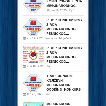
KONKURSNOG ŽIRIJA
MEĐUNARODNOG...
jun 10, 2025
0
IZBOR KONKURSNOG
ŽIRIJA
MEĐUNARODNOG
PESNIČKOG...
apr 19, 2025
Komentari isključeni
IZBOR KONKURSNOG
ŽIRIJA
MEĐUNARODNOG
PESNIČKOG...
mar 09, 2025
0
TRADICIONALNI
KNJIŽEVNI
MEĐUNARODNI
GODIŠNJI KONKURS...
feb 20, 2025
0
MEĐUNARODNI