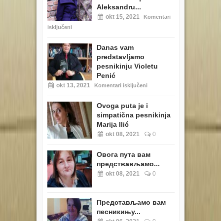
Aleksandru...
okt 15, 2021
Komentari
isključeni
Danas vam
predstavljamo
pesnikinju Violetu
Penić
okt 13, 2021
Komentari isključeni
Ovoga puta je i
simpatična pesnikinja
Marija Ilić
okt 08, 2021
0
Овога пута вам
предствављамо...
okt 08, 2021
0
Представљамо вам
песникињу...