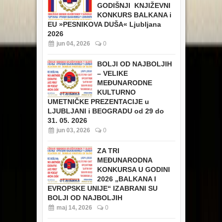
GODIŠNJI KNJIŽEVNI
KONKURS BALKANA i
EU
»PESNIKOVA DUŠA« Ljubljana
2026
jun 04, 2026
0
BOLJI OD NAJBOLJIH
– VELIKE
MEĐUNARODNE
KULTURNO
UMETNIČKE PREZENTACIJE u
LJUBLJANI i BEOGRADU od 29 do
31. 05. 2026
jun 03, 2026
0
ZA TRI
MEĐUNARODNA
KONKURSA U GODINI
2026 „BALKANA I
EVROPSKE UNIJE“ IZABRANI SU
BOLJI OD NAJBOLJIH
maj 14, 2026
0