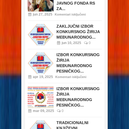
JAVNOG FONDA RS
ZA...
jun 27, 2025
Komentari isključeni
ZAKLJUČNI IZBOR
KONKURSNOG ŽIRIJA
MEĐUNARODNOG...
jun 10, 2025
0
IZBOR KONKURSNOG
ŽIRIJA
MEĐUNARODNOG
PESNIČKOG...
apr 19, 2025
Komentari isključeni
IZBOR KONKURSNOG
ŽIRIJA
MEĐUNARODNOG
PESNIČKOG...
mar 09, 2025
0
TRADICIONALNI
KNJIŽEVNI