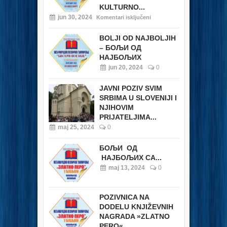
KULTURNO...
jun 30, 2024
Komentari isključeni
BOLJI OD NAJBOLJIH
– БОЉИ ОД
НАЈБОЉИХ
jun 20, 2024
0
JAVNI POZIV SVIM
SRBIMA U SLOVENIJI I
NJIHOVIM
PRIJATELJIMA...
maj 25, 2024
0
БОЉИ ОД
НАЈБОЉИХ СА...
maj 13, 2024
0
POZIVNICA NA
DODELU KNJIŽEVNIH
NAGRADA »ZLATNO
PERO«