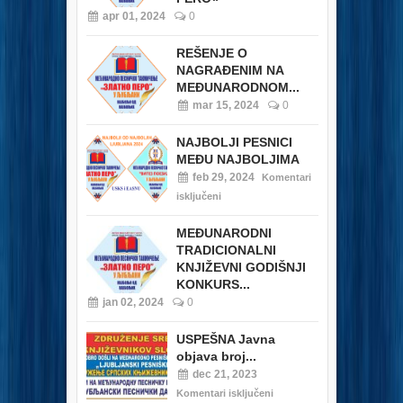
apr 01, 2024
0
REŠENJE O
NAGRAĐENIM NA
MEĐUNARODNOM...
mar 15, 2024
0
NAJBOLJI PESNICI
MEĐU NAJBOLJIMA
feb 29, 2024
Komentari
isključeni
MEĐUNARODNI
TRADICIONALNI
KNJIŽEVNI GODIŠNJI
KONKURS...
jan 02, 2024
0
USPEŠNA Javna
objava broj...
dec 21, 2023
Komentari isključeni