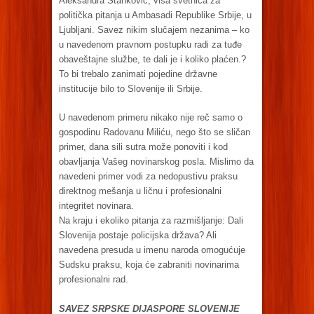
Aleksandra Stanković, viša svetnica za
politička pitanja u Ambasadi Republike Srbije, u
Ljubljani. Savez nikim slučajem nezanima – ko
u navedenom pravnom postupku radi za tuđe
obaveštajne službe, te dali je i koliko plaćen.?
To bi trebalo zanimati pojedine državne
institucije bilo to Slovenije ili Srbije.
U navedenom primeru nikako nije reč samo o
gospodinu Radovanu Miliću, nego što se sličan
primer, dana sili sutra može ponoviti i kod
obavljanja Vašeg novinarskog posla. Mislimo da
navedeni primer vodi za nedopustivu praksu
direktnog mešanja u ličnu i profesionalni
integritet novinara.
Na kraju i ekoliko pitanja za razmišljanje: Dali
Slovenija postaje policijska država? Ali
navedena presuda u imenu naroda omogućuje
Sudsku praksu, koja će zabraniti novinarima
profesionalni rad.
SAVEZ SRPSKE DIJASPORE SLOVENIJE