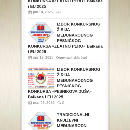
KONKURSA »ZLATNO PERO« Balkana
i EU 2025
jun 10, 2025
0
IZBOR KONKURSNOG
ŽIRIJA
MEĐUNARODNOG
PESNIČKOG
KONKURSA »ZLATNO PERO« Balkana
i EU 2025
apr 19, 2025
Komentari isključeni
IZBOR KONKURSNOG
ŽIRIJA
MEĐUNARODNOG
PESNIČKOG
KONKURSA »PESNIKOVA DUŠA«
Balkana i EU 2025
mar 09, 2025
0
TRADICIONALNI
KNJIŽEVNI
MEĐUNARODNI