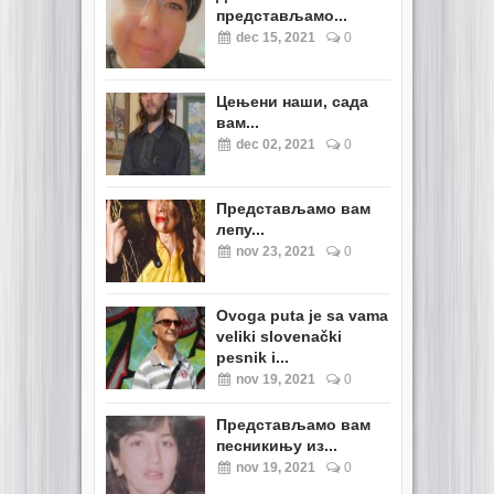
представљамо...
dec 15, 2021
0
Цењени наши, сада
вам...
dec 02, 2021
0
Представљамо вам
лепу...
nov 23, 2021
0
Ovoga puta je sa vama
veliki slovenački
pesnik i...
nov 19, 2021
0
Представљамо вам
песникињу из...
nov 19, 2021
0