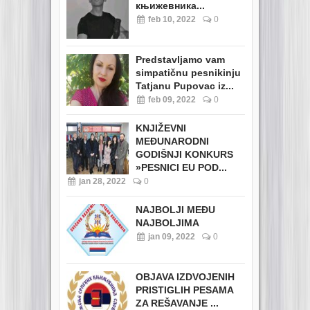
књижевника...
feb 10, 2022
0
Predstavljamo vam
simpatičnu pesnikinju
Tatjanu Pupovac iz...
feb 09, 2022
0
KNJIŽEVNI
MEĐUNARODNI
GODIŠNJI KONKURS
»PESNICI EU POD...
jan 28, 2022
0
NAJBOLJI MEĐU
NAJBOLJIMA
jan 09, 2022
0
OBJAVA IZDVOJENIH
PRISTIGLIH PESAMA
ZA REŠAVANJE ...