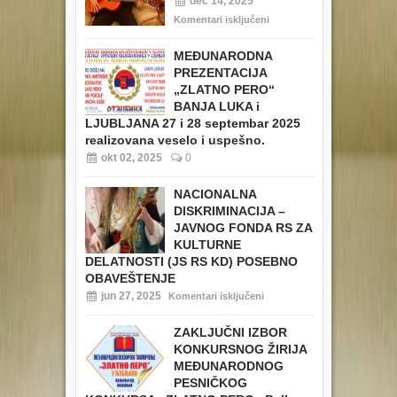
dec 14, 2025
Komentari isključeni
MEĐUNARODNA
PREZENTACIJA
„ZLATNO PERO“
BANJA LUKA i
LJUBLJANA 27 i 28 septembar 2025
realizovana veselo i uspešno.
okt 02, 2025
0
NACIONALNA
DISKRIMINACIJA –
JAVNOG FONDA RS ZA
KULTURNE
DELATNOSTI (JS RS KD) POSEBNO
OBAVEŠTENJE
jun 27, 2025
Komentari isključeni
ZAKLJUČNI IZBOR
KONKURSNOG ŽIRIJA
MEĐUNARODNOG
PESNIČKOG