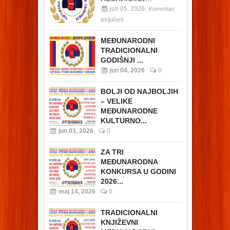
jun 05, 2026
Komentari
isključeni
MEĐUNARODNI
TRADICIONALNI
GODIŠNJI ...
jun 04, 2026
0
BOLJI OD NAJBOLJIH
– VELIKE
MEĐUNARODNE
KULTURNO...
jun 03, 2026
0
ZA TRI
MEĐUNARODNA
KONKURSA U GODINI
2026...
maj 14, 2026
0
TRADICIONALNI
KNJIŽEVNI