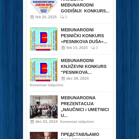
MEĐUNARODNI
GODIŠNJI KONKURS...
feb 20, 2025
0
MEĐUNARODNI
PESNIČKI KONKURS
»PESNIKOVA DUŠA«...
feb 15, 2025
0
MEĐUNARODNI
KNJIŽEVNI KONKURS
“PESNIKOVA...
dec 08, 2024
Komentari isključeni
MEĐUNARODNA
PREZENTACIJA
„NAUČNICI i UMETNICI
U...
dec 03, 2024
Komentari isključeni
ПРЕДСТАВЉАМО