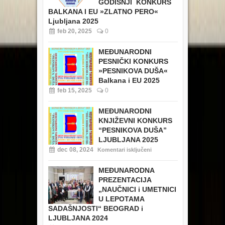
GODIŠNJI KONKURS
BALKANA I EU »ZLATNO PERO«
Ljubljana 2025
feb 20, 2025
0
MEĐUNARODNI
PESNIČKI KONKURS
»PESNIKOVA DUŠA«
Balkana i EU 2025
feb 15, 2025
0
MEĐUNARODNI
KNJIŽEVNI KONKURS
“PESNIKOVA DUŠA”
LJUBLJANA 2025
dec 08, 2024
Komentari isključeni
MEĐUNARODNA
PREZENTACIJA
„NAUČNICI i UMETNICI
U LEPOTAMA
SADAŠNJOSTI“ BEOGRAD i
LJUBLJANA 2024