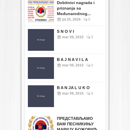
Dobitnici nagrada i
priznanja sa
Međunarodnog...
jul 25, 2026
0
S N O V I
mar 09, 2010
0
B A J N A V I L A
mar 09, 2010
0
B A N JA L U K O
mar 09, 2010
0
ПРЕДСТАВЉАМО
ВАМ ПЕСНИКИЊУ
МАРИЈУ БОЖОВИЋ