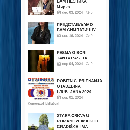
ВАМ ПЕСНИКА
Мирка...
dec 03, 2024
0
ПРЕДСТАВЉАМО
ВАМ СИМПАТИЧНУ...
sep 16, 2024
0
PESMA O BORI –
TANJA RAŠETA
sep 04, 2024
0
DOBITNICI PRIZNANJA
OTADŽBINA
LJUBLJANA 2024
sep 01, 2024
Komentari isključeni
STARA CRKVA U
ROMANOVCIMA KOD
GRADIŠKE IMA