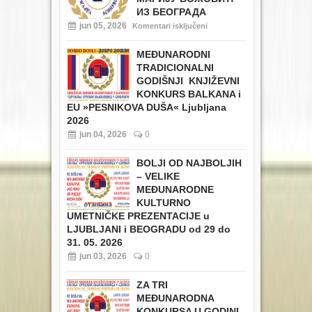
ИЗ БЕОГРАДА
jun 05, 2026
Komentari isključeni
MEĐUNARODNI
TRADICIONALNI
GODIŠNJI KNJIŽEVNI
KONKURS BALKANA i
EU
»PESNIKOVA DUŠA« Ljubljana
2026
jun 04, 2026
0
BOLJI OD NAJBOLJIH
– VELIKE
MEĐUNARODNE
KULTURNO
UMETNIČKE PREZENTACIJE u
LJUBLJANI i BEOGRADU od 29 do
31. 05. 2026
jun 03, 2026
0
ZA TRI
MEĐUNARODNA
KONKURSA U GODINI