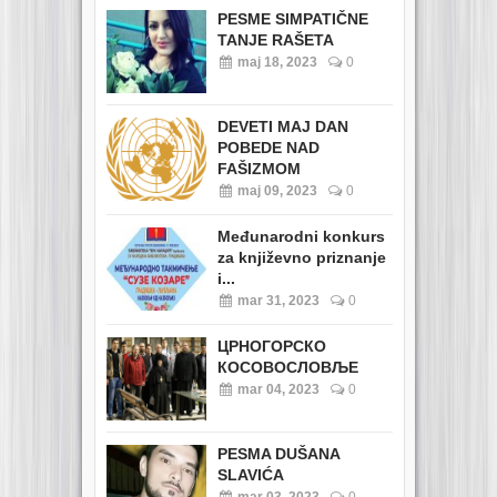
PESME SIMPATIČNE
TANJE RAŠETA
maj 18, 2023
0
DEVETI MAJ DAN
POBEDE NAD
FAŠIZMOM
maj 09, 2023
0
Međunarodni konkurs
za književno priznanje
i...
mar 31, 2023
0
ЦРНОГОРСКО
КОСОВОСЛОВЉЕ
mar 04, 2023
0
PESMA DUŠANA
SLAVIĆA