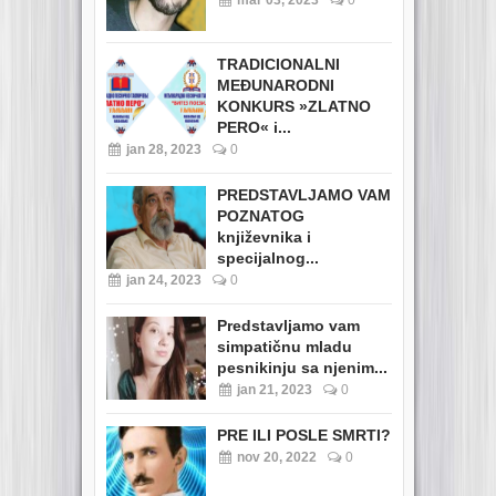
mar 03, 2023
0
TRADICIONALNI
MEĐUNARODNI
KONKURS »ZLATNO
PERO« i...
jan 28, 2023
0
PREDSTAVLJAMO VAM
POZNATOG
književnika i
specijalnog...
jan 24, 2023
0
Predstavljamo vam
simpatičnu mladu
pesnikinju sa njenim...
jan 21, 2023
0
PRE ILI POSLE SMRTI?
nov 20, 2022
0