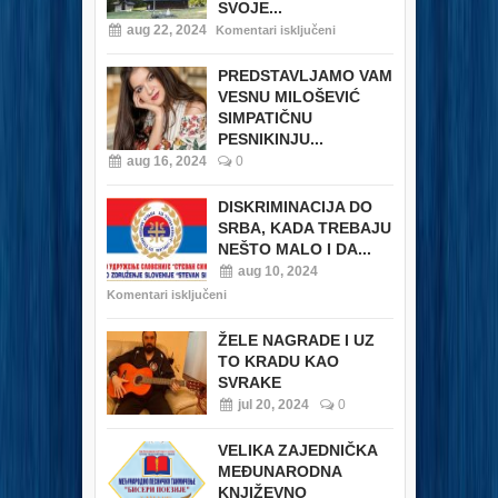
SVOJE...
aug 22, 2024
Komentari isključeni
PREDSTAVLJAMO VAM
VESNU MILOŠEVIĆ
SIMPATIČNU
PESNIKINJU...
aug 16, 2024
0
DISKRIMINACIJA DO
SRBA, KADA TREBAJU
NEŠTO MALO I DA...
aug 10, 2024
Komentari isključeni
ŽELE NAGRADE I UZ
TO KRADU KAO
SVRAKE
jul 20, 2024
0
VELIKA ZAJEDNIČKA
MEĐUNARODNA
KNJIŽEVNO