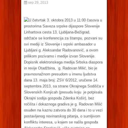
sep 29, 2013
U četvrtak 3. oktobra 2013 u 11:00 časova u
prostorima Saveza srpske dijaspore Slovenije
Linhartova cesta 13, Ljubljana-Bežigrad,
održaće se konferencija za štampu, pozvani su
svi mediji iz Slovenije i srpski ambasador u
Ljubljani g. Aleksandar Radovanović, a ovom
prilikom pozivamo i medije izvan Slovenije.
Dopisnik elektronskega medija Srbska diaspora
in revije Otadžbina, g. Radovan Milić, bio je
pravnosnažnom presudom u imenu ljudstva
dana 13. maja broj: ZSV 6/2012, uručene 14.
septembra 2013, sa strane Okrajnega Sodišča v
Slovenskih Konjicah (presudu koju je potpisala
Okrajni sodija gospođa Zdenka Košir), bez
ročišta i dokaznoga gradiva je g. Radovan Milić
osuđen na kaznu zatvora do 30 dana i to u vezi
postavljenog novinarskog pitanja, o sumljivom
konfliktu interesa, u kojem se našla gospođa