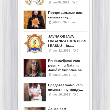
jan 08, 2022
0
Представљамо вам
симпатичну...
jan 07, 2022
0
JAVNA OBJAVA
ORGANIZATORA USKS
i EASNU – br.:...
dec 22, 2021
0
Predstavljamo vam
pesnikinju Nataliju
Janić iz Subotice sa...
dec 21, 2021
0
Pредстављамо vam
симпатичну младу...
dec 16, 2021
0
Данас вам