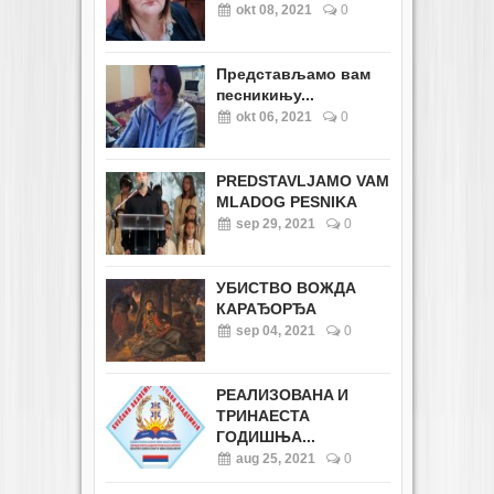
okt 08, 2021
0
Представљамо вам
песникињу...
okt 06, 2021
0
PREDSTAVLJAMO VAM
MLADOG PESNIKA
sep 29, 2021
0
УБИСТВО ВОЖДА
КАРАЂОРЂА
sep 04, 2021
0
РЕАЛИЗОВАНA И
ТРИНАЕСТА
ГОДИШЊА...
aug 25, 2021
0