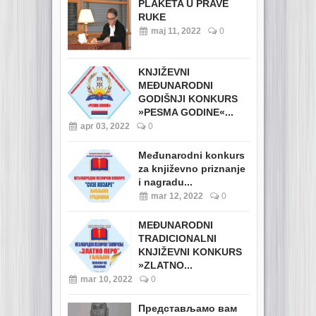
PLAKETA U PRAVE
RUKE
maj 11, 2022
0
KNJIŽEVNI
MEĐUNARODNI
GODIŠNJI KONKURS
»PESMA GODINE«...
apr 03, 2022
0
Međunarodni konkurs
za književno priznanje
i nagradu...
mar 12, 2022
0
MEĐUNARODNI
TRADICIONALNI
KNJIŽEVNI KONKURS
»ZLATNO...
mar 10, 2022
0
Представљамо вам