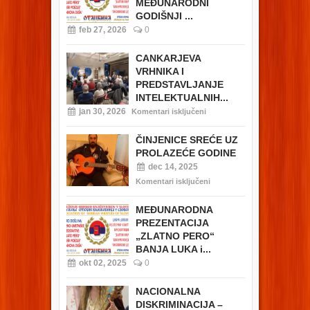
MEĐUNARODNI
GODIŠNJI ...
feb 27, 2026
0
CANKARJEVA
VRHNIKA I
PREDSTAVLJANJE
INTELEKTUALNIH...
jan 30, 2026
Komentari isključeni
ČINJENICE SREĆE UZ
PROLAZEĆE GODINE
dec 14, 2025
Komentari isključeni
MEĐUNARODNA
PREZENTACIJA
„ZLATNO PERO“
BANJA LUKA i...
okt 02, 2025
0
NACIONALNA
DISKRIMINACIJA –