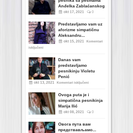
pesnika sa pesmama
Anđelka Zablaćanskog
okt 17, 2021
0
Predstavljamo vam uz
aforizme simpatičnu
Aleksandru...
okt 15, 2021
Komentari
isključeni
Danas vam
predstavljamo
pesnikinju Violetu
Penić
okt 13, 2021
Komentari isključeni
Ovoga puta je i
simpatična pesnikinja
Marija Ilić
okt 08, 2021
0
Овога пута вам
предствављамо...