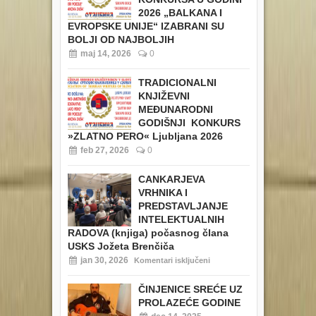
2026 „BALKANA I
EVROPSKE UNIJE“ IZABRANI SU
BOLJI OD NAJBOLJIH
maj 14, 2026
0
TRADICIONALNI
KNJIŽEVNI
MEĐUNARODNI
GODIŠNJI KONKURS
»ZLATNO PERO« Ljubljana 2026
feb 27, 2026
0
CANKARJEVA
VRHNIKA I
PREDSTAVLJANJE
INTELEKTUALNIH
RADOVA (knjiga) počasnog člana
USKS Jožeta Brenčiča
jan 30, 2026
Komentari isključeni
ČINJENICE SREĆE UZ
PROLAZEĆE GODINE