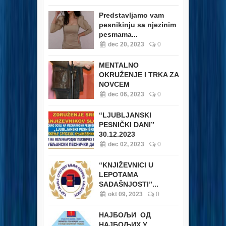
Predstavljamo vam
pesnikinju sa njezinim
pesmama...
dec 20, 2023
0
MENTALNO
OKRUŽENJE I TRKA ZA
NOVCEM
dec 06, 2023
0
“LJUBLJANSKI
PESNIČKI DANI”
30.12.2023
dec 02, 2023
0
“KNJIŽEVNICI U
LEPOTAMA
SADAŠNJOSTI”...
okt 09, 2023
0
НАЈБОЉИ ОД
НАЈБОЉИХ У...