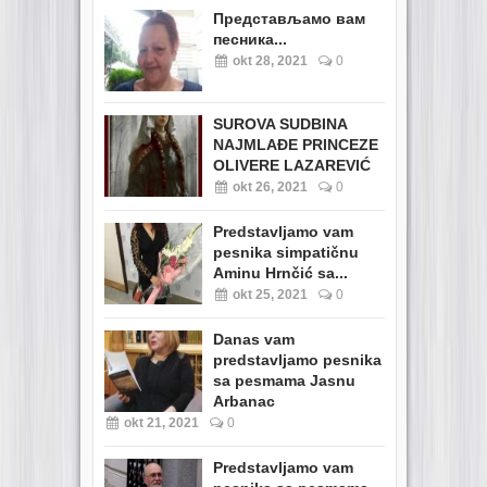
Представљамо вам
песника...
okt 28, 2021
0
SUROVA SUDBINA
NAJMLAĐE PRINCEZE
OLIVERE LAZAREVIĆ
okt 26, 2021
0
Predstavljamo vam
pesnika simpatičnu
Aminu Hrnčić sa...
okt 25, 2021
0
Danas vam
predstavljamo pesnika
sa pesmama Jasnu
Arbanac
okt 21, 2021
0
Predstavljamo vam