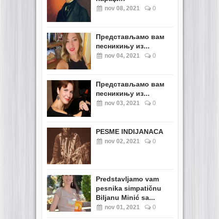
nov 08, 2021
0
Представљамо вам
песникињу из...
nov 04, 2021
0
Представљамо вам
песникињу из...
nov 03, 2021
0
PESME INDIJANACA
nov 02, 2021
0
Predstavljamo vam
pesnika simpatičnu
Biljanu Minić sa...
nov 01, 2021
0