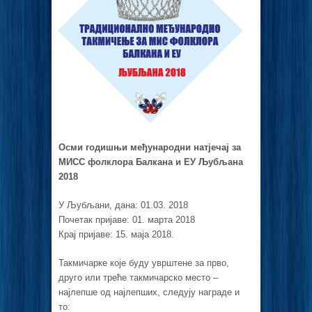
Осми годишњи међународни натјечај за
МИСС фолклора Балкана и ЕУ Љубљана
2018
У Љубљани, дана: 01.03. 2018
Почетак пријаве: 01. марта 2018
Крај пријаве: 15. маја 2018.
Такмичарке које буду уврштене за прво,
друго или треће такмичарско место –
најлепше од најлепших, следују награде и
то: