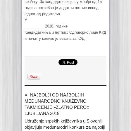
враћају. За кандидатке које су млађе од 15
година потребан је додатни потпис испод
једног од родитеља.
У _________________
__________2018. године
Кандидаткиња и потпис: Одговорно лице КУД
и печат у колико је везана за КУД
NAJBOLJI OD NAJBOLJIH
MEĐUNARODNO KNJIŽEVNO
TAKMIČENJE »ZLATNO PERO«
LJUBLJANA 2018
Udruženje srpskih književnika u Sloveniji
objavljuje međunarodni konkurs za najbolji