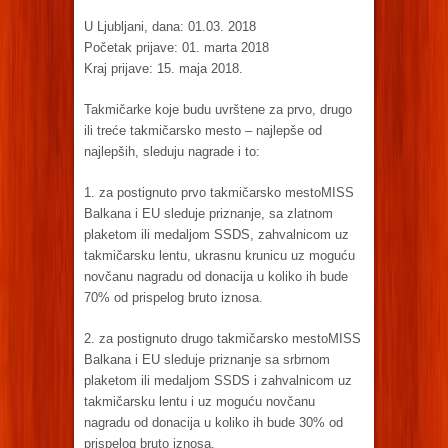
U Ljubljani, dana: 01.03. 2018
Početak prijave: 01. marta 2018
Kraj prijave: 15. maja 2018.
Takmičarke koje budu uvrštene za prvo, drugo
ili treće takmičarsko mesto – najlepše od
najlepših, sleduju nagrade i to:
1. za postignuto prvo takmičarsko mestoMISS
Balkana i EU sleduje priznanje, sa zlatnom
plaketom ili medaljom SSDS, zahvalnicom uz
takmičarsku lentu, ukrasnu krunicu uz moguću
novčanu nagradu od donacija u koliko ih bude
70% od prispelog bruto iznosa.
2. za postignuto drugo takmičarsko mestoMISS
Balkana i EU sleduje priznanje sa srbrnom
plaketom ili medaljom SSDS i zahvalnicom uz
takmičarsku lentu i uz moguću novčanu
nagradu od donacija u koliko ih bude 30% od
prispelog bruto iznosa.