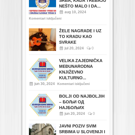
SRBA, KADA TREBAJU
NEŠTO MALO I DA...
aug 10, 2024
Komentari isključeni
ŽELE NAGRADE I UZ
TO KRADU KAO
SVRAKE
jul 20, 2024
0
VELIKA ZAJEDNIČKA
MEĐUNARODNA
KNJIŽEVNO
KULTURNO...
jun 30, 2024
Komentari isključeni
BOLJI OD NAJBOLJIH
– БОЉИ ОД
НАЈБОЉИХ
jun 20, 2024
0
JAVNI POZIV SVIM
SRBIMA U SLOVENIJI I