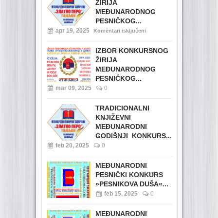
ŽIRIJA
MEĐUNARODNOG
PESNIČKOG...
apr 19, 2025
Komentari isključeni
IZBOR KONKURSNOG
ŽIRIJA
MEĐUNARODNOG
PESNIČKOG...
mar 09, 2025
0
TRADICIONALNI
KNJIŽEVNI
MEĐUNARODNI
GODIŠNJI KONKURS...
feb 20, 2025
0
MEĐUNARODNI
PESNIČKI KONKURS
»PESNIKOVA DUŠA«...
feb 15, 2025
0
MEĐUNARODNI