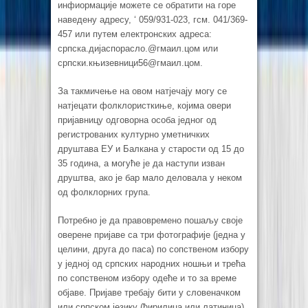
инфиормације можете се обратити на горе
наведену адресу, ‘ 059/931-023, гсм. 041/369-
457 или путем електронских адреса:
српска.дијаспорасло.@гмаил.цом или
српски.књизевници56@гмаил.цом.
За такмичење на овом натјечају могу се
натјецати фолклористкиње, којима овери
пријавницу одговорна особа једног од
регистрованих културно уметничких
друштава ЕУ и Балкана у старости од 15 до
35 година, а могуће је да наступи изван
друштва, ако је бар мало деловала у неком
од фолклорних група.
Потребно је да правовремено пошаљу своје
оверене пријаве са три фотографије (једна у
целини, друга до паса) по сопственом избору
у једној од српских народних ношњи и трећа
по сопственом избору одеће и то за време
објаве. Пријаве требају бити у словеначком
или српском језику (ћирилица или латиница),