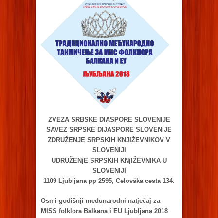
ZVEZA SRBSKE DIASPORE SLOVENIJE
SAVEZ SRPSKE DIJASPORE SLOVENIJE
ZDRUŽENJE SRPSKIH KNJIŽEVNIKOV V
SLOVENIJI
UDRUŽENjE SRPSKIH KNjIŽEVNIKA U
SLOVENIJI
1109 Ljubljana pp 2595, Celovška cesta 134.
Osmi godišnji međunarodni natječaj za
MISS folklora Balkana i EU Ljubljana 2018