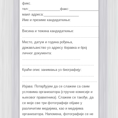
фикс.
тел:_________________факс:_________________е–
маил адреса:___________________
Име и презиме кандидаткиње:
…………………………………………………………………………
Висина и тежина кандидаткиње:
…………………………………………………………………………
Место, датум и година рођења,
држављанство уз адресу боравка и број
личног документа:
……………………………………………
………………………………………………………
Краћи опис занимања уз биографију:
………………………………………………………
…………………………………………………………
Изјава: Потврђујем да се слажем са свим
условима организатора (стручне комисије и
њиховог правилника). Слажем се такође, да
се моје све три фотографије објаве у
различитим медијима, као и медијима
организатора. Напомена, фотографије се не