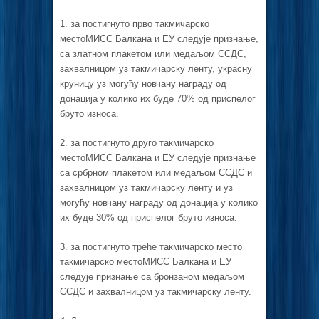
1. за постигнуто прво такмичарско
местоМИСС Балкана и ЕУ следује признање,
са златном плакетом или медаљом ССДС,
захвалницом уз такмичарску ленту, украсну
круницу уз могућу новчану награду од
донација у колико их буде 70% од приспелог
бруто износа.
2. за постигнуто друго такмичарско
местоМИСС Балкана и ЕУ следује признање
са србрном плакетом или медаљом ССДС и
захвалницом уз такмичарску ленту и уз
могућу новчану награду од донација у колико
их буде 30% од приспелог бруто износа.
3. за постигнуто треће такмичарско место
такмичарско местоМИСС Балкана и ЕУ
следује признање са бронзаном медаљом
ССДС и захвалницом уз такмичарску ленту.