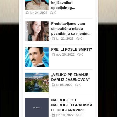
književnika i
specijalnog...
jan 24, 2023
0
Predstavljamo vam
simpatičnu mladu
pesnikinju sa njenim...
jan 21, 2023
0
PRE ILI POSLE SMRTI?
nov 20, 2022
0
„VELIKO PRIZNANJE
DARI IZ JASENOVCA“
jul 05, 2022
0
NAJBOLJI OD
NAJBOLJIH GRADIŠKA
I LJUBLJANA 2022
jun 18, 2022
0