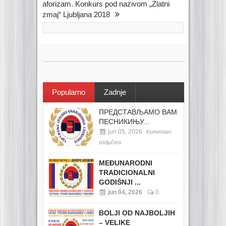
aforizam. Konkurs pod nazivom „Zlatni
zmaj“ Ljubljana 2018
Popularno
Zadnje
ПРЕДСТАВЉАМО ВАМ
ПЕСНИКИЊУ...
jun 05, 2026
Komentari
isključeni
MEĐUNARODNI
TRADICIONALNI
GODIŠNJI ...
jun 04, 2026
0
BOLJI OD NAJBOLJIH
– VELIKE