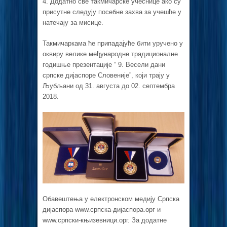
4. Додатно све такмичарске учеснице ако су
присутне следују посебне захва за учешће у
натечају за мисице.
Такмичаркама ће припадајуће бити уручено у
оквиру велике међународне традиционалне
годишње презентације “ 9. Весели дани
српске дијаспоре Словеније”, који трају у
Љубљани од 31. августа до 02. септембра
2018.
Обавештења у електронском медију Српска
дијаспора www.српска-дијаспора.орг и
www.српски-књизевници.орг. За додатне