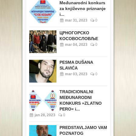
Međunarodni konkurs
za književno priznanje
i...
mar 31, 2023
0
ЦРНОГОРСКО
КОСОВОСЛОВЉЕ
mar 04, 2023
0
PESMA DUŠANA
SLAVIĆA
mar 03, 2023
0
TRADICIONALNI
MEĐUNARODNI
KONKURS »ZLATNO
PERO« i...
jan 28, 2023
0
PREDSTAVLJAMO VAM
POZNATOG