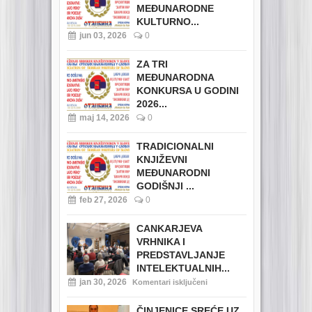
MEĐUNARODNE
KULTURNO...
jun 03, 2026
0
ZA TRI
MEĐUNARODNA
KONKURSA U GODINI
2026...
maj 14, 2026
0
TRADICIONALNI
KNJIŽEVNI
MEĐUNARODNI
GODIŠNJI ...
feb 27, 2026
0
CANKARJEVA
VRHNIKA I
PREDSTAVLJANJE
INTELEKTUALNIH...
jan 30, 2026
Komentari isključeni
ČINJENICE SREĆE UZ