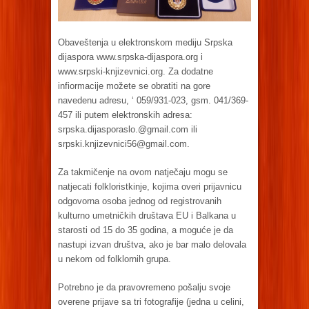
Obaveštenja u elektronskom mediju Srpska
dijaspora www.srpska-dijaspora.org i
www.srpski-knjizevnici.org. Za dodatne
infiormacije možete se obratiti na gore
navedenu adresu, ‘ 059/931-023, gsm. 041/369-
457 ili putem elektronskih adresa:
srpska.dijasporaslo.@gmail.com
ili
srpski.knjizevnici56@gmail.com
.
Za takmičenje na ovom natječaju mogu se
natjecati folkloristkinje, kojima overi prijavnicu
odgovorna osoba jednog od registrovanih
kulturno umetničkih društava EU i Balkana u
starosti od 15 do 35 godina, a moguće je da
nastupi izvan društva, ako je bar malo delovala
u nekom od folklornih grupa.
Potrebno je da pravovremeno pošalju svoje
overene prijave sa tri fotografije (jedna u celini,