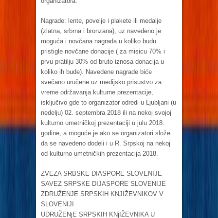
organizatora.
Nagrade: lente, povelje i plakete ili medalje
(zlatna, srbrna i bronzana), uz navedeno je
moguća i novčana nagrada u koliko budu
pristigle novčane donacije ( za misicu 70% i
prvu pratilju 30% od bruto iznosa donacija u
koliko ih bude). Navedene nagrade biće
svečano uručene uz medijsko prisustvo za
vreme održavanja kulturne prezentacije,
isključivo gde to organizator odredi u Ljubljani (u
nedelju) 02. septembra 2018 ili na nekoj svojoj
kulturno umetničkoj prezentaciji u julu 2018.
godine, a moguće je ako se organizatori slože
da se navedeno dodeli i u R. Srpskoj na nekoj
od kulturno umetničkih prezentacija 2018.
ZVEZA SRBSKE DIASPORE SLOVENIJE
SAVEZ SRPSKE DIJASPORE SLOVENIJE
ZDRUŽENJE SRPSKIH KNJIŽEVNIKOV V
SLOVENIJI
UDRUŽENjE SRPSKIH KNjIŽEVNIKA U