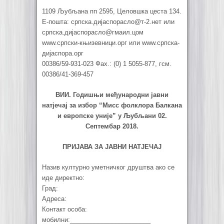
1109 Љубљана пп 2595, Целовшка цеста 134.
Е-пошта: српска.дијаспорасло@т-2.нет или
српска.дијаспорасло@гмаил.цом
www.српски-књизевници.орг или www.српска-
дијаспора.орг
00386/59-931-023 Фаx.: (0) 1 5055-877, гсм.
00386/41-369-457
ВИИ. Годишњи међународни јавни
натјечај за избор “Мисс фолклора Балкана
и европске уније” у Љубљани 02.
Септембар 2018.
ПРИЈАВА ЗА ЈАВНИ НАТЈЕЧАЈ
Назив културно уметничког друштва ако се
иде директно:
Град:
Адреса:
Контакт особа:
мобилни:_______________________