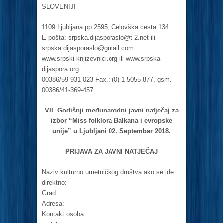
SLOVENIJI
1109 Ljubljana pp 2595, Celovška cesta 134.
E-pošta:
srpska.dijasporaslo@t-2.net
ili
srpska.dijasporaslo@gmail.com
www.srpski-knjizevnici.org ili www.srpska-
dijaspora.org
00386/59-931-023 Fax.: (0) 1 5055-877, gsm.
00386/41-369-457
VII. Godišnji međunarodni javni natječaj za
izbor “Miss folklora Balkana i evropske
unije” u Ljubljani 02. Septembar 2018.
PRIJAVA ZA JAVNI NATJEČAJ
Naziv kulturno umetničkog društva ako se ide
direktno:
Grad:
Adresa:
Kontakt osoba: