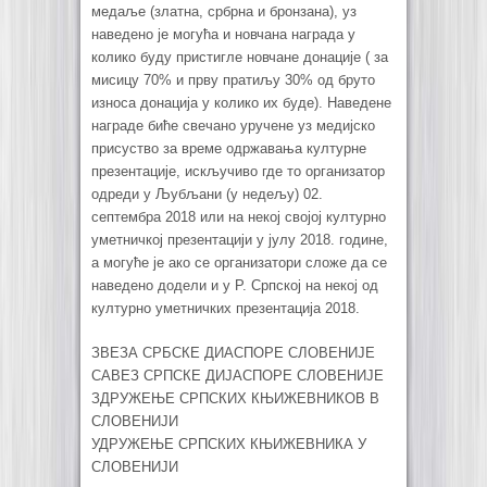
медаље (златна, србрна и бронзана), уз
наведено је могућа и новчана награда у
колико буду пристигле новчане донације ( за
мисицу 70% и прву пратиљу 30% од бруто
износа донација у колико их буде). Наведене
награде биће свечано уручене уз медијско
присуство за време одржавања културне
презентације, искључиво где то организатор
одреди у Љубљани (у недељу) 02.
септембра 2018 или на некој својој културно
уметничкој презентацији у јулу 2018. године,
а могуће је ако се организатори сложе да се
наведено додели и у Р. Српској на некој од
културно уметничких презентација 2018.
ЗВЕЗА СРБСКЕ ДИАСПОРЕ СЛОВЕНИЈЕ
САВЕЗ СРПСКЕ ДИЈАСПОРЕ СЛОВЕНИЈЕ
ЗДРУЖЕЊЕ СРПСКИХ КЊИЖЕВНИКОВ В
СЛОВЕНИЈИ
УДРУЖЕЊЕ СРПСКИХ КЊИЖЕВНИКА У
СЛОВЕНИЈИ