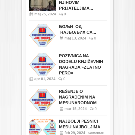
NJIHOVIM
PRIJATELJIMA...
maj 25, 2024
0
БОЉИ ОД
НАЈБОЉИХ СА...
maj 13, 2024
0
POZIVNICA NA
DODELU KNJIŽEVNIH
NAGRADA »ZLATNO
PERO«
apr 01, 2024
0
REŠENJE O
NAGRAĐENIM NA
MEĐUNARODNOM...
mar 15, 2024
0
NAJBOLJI PESNICI
MEĐU NAJBOLJIMA
feb 29, 2024
Komentari