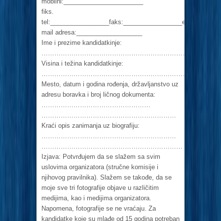
mobilni:_______________________
fiks.
tel:_________________faks:_________________e–
mail adresa:___________________
Ime i prezime kandidatkinje:
…………………………………………………………………………
Visina i težina kandidatkinje:
…………………………………………………………………………
Mesto, datum i godina rođenja, državljanstvo uz
adresu boravka i broj ličnog dokumenta:
……………………………………………
………………………………………………………
Kraći opis zanimanja uz biografiju:
………………………………………………………
…………………………………………………………
Izjava: Potvrđujem da se slažem sa svim
uslovima organizatora (stručne komisije i
njihovog pravilnika). Slažem se takođe, da se
moje sve tri fotografije objave u različitim
medijima, kao i medijima organizatora.
Napomena, fotografije se ne vraćaju. Za
kandidatke koje su mlađe od 15 godina potreban