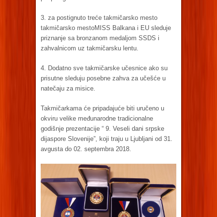
3. za postignuto treće takmičarsko mesto
takmičarsko mestoMISS Balkana i EU sleduje
priznanje sa bronzanom medaljom SSDS i
zahvalnicom uz takmičarsku lentu.
4. Dodatno sve takmičarske učesnice ako su
prisutne sleduju posebne zahva za učešće u
natečaju za misice.
Takmičarkama će pripadajuće biti uručeno u
okviru velike međunarodne tradicionalne
godišnje prezentacije “ 9. Veseli dani srpske
dijaspore Slovenije”, koji traju u Ljubljani od 31.
avgusta do 02. septembra 2018.