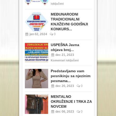
isključeni
MEĐUNARODNI
TRADICIONALNI
KNJIŽEVNI GODIŠNJI
KONKURS...
jan 02, 2024
0
USPEŠNA Javna
objava broj...
dec 21, 2023
Komentari isključeni
Predstavljamo vam
pesnikinju sa njezinim
pesmama...
dec 20, 2023
0
MENTALNO
OKRUŽENJE I TRKA ZA
NOVCEM
dec 06, 2023
0