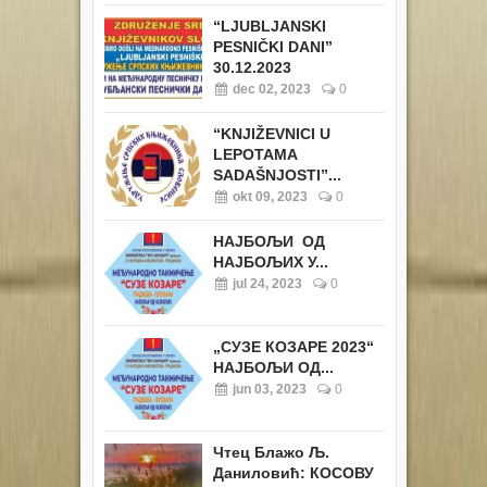
“LJUBLJANSKI
PESNIČKI DANI”
30.12.2023
dec 02, 2023
0
“KNJIŽEVNICI U
LEPOTAMA
SADAŠNJOSTI”...
okt 09, 2023
0
НАЈБОЉИ ОД
НАЈБОЉИХ У...
jul 24, 2023
0
„СУЗЕ КОЗАРЕ 2023“
НАЈБОЉИ ОД...
jun 03, 2023
0
Чтец Блажо Љ.
Даниловић: КОСОВУ