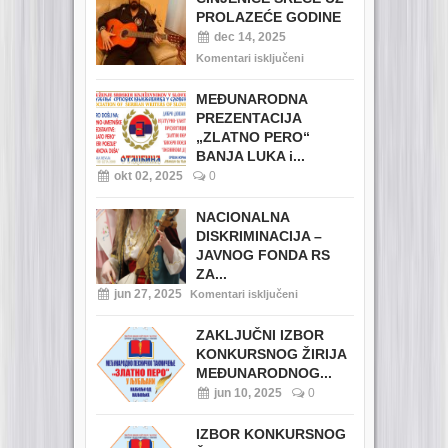
PROLAZEĆE GODINE
dec 14, 2025
Komentari isključeni
MEĐUNARODNA
PREZENTACIJA
„ZLATNO PERO“
BANJA LUKA i...
okt 02, 2025
0
NACIONALNA
DISKRIMINACIJA –
JAVNOG FONDA RS
ZA...
jun 27, 2025
Komentari isključeni
ZAKLJUČNI IZBOR
KONKURSNOG ŽIRIJA
MEĐUNARODNOG...
jun 10, 2025
0
IZBOR KONKURSNOG