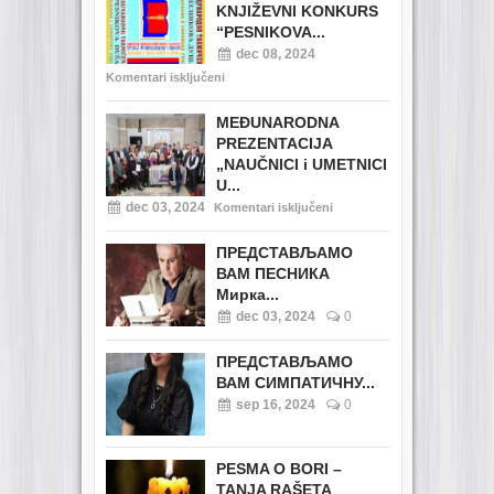
KNJIŽEVNI KONKURS
“PESNIKOVA...
dec 08, 2024
Komentari isključeni
MEĐUNARODNA
PREZENTACIJA
„NAUČNICI i UMETNICI
U...
dec 03, 2024
Komentari isključeni
ПРЕДСТАВЉАМО
ВАМ ПЕСНИКА
Мирка...
dec 03, 2024
0
ПРЕДСТАВЉАМО
ВАМ СИМПАТИЧНУ...
sep 16, 2024
0
PESMA O BORI –
TANJA RAŠETA