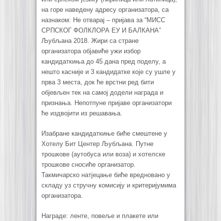
на горе наведену адресу организатора, са
назнаком: Не отварај – пријава за “МИСС
СРПСКОГ ФОЛКЛОРА ЕУ И БАЛКАНА”
Љубљана 2018. Жири са стране
организатора објавиће ужи избор
кандидаткиња до 45 дана пред поделу, а
нешто касније и 3 кандидатке које су ушле у
прва 3 места, док ће врстни ред бити
објевљен тек на самој додели награда и
признања. Непотпуне пријаве организатори
ће издвојити из решавања.
Изабране кандидаткиње биће смештене у
Хотелу Бит Центер Љубљана. Путне
трошкове (аутобуса или воза) и хотелске
трошкове сносиће организатор.
Такмичарско натјецање биће вредновано у
складу уз стручну комисију и критеријумима
организатора.
Награде: ленте, повеље и плакете или