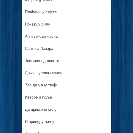
Плаћеници свјета
Показују силу
А ти земљо часна
Светога Лазара
Још мач од освете
Држиш у свом крилу
Зар да узму твоје
Изворе и поља
Да примјене силу
И принуду њину