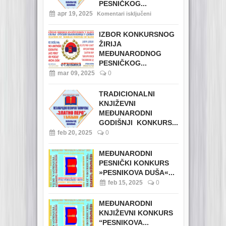
PESNIČKOG...
apr 19, 2025
Komentari isključeni
IZBOR KONKURSNOG
ŽIRIJA
MEĐUNARODNOG
PESNIČKOG...
mar 09, 2025
0
TRADICIONALNI
KNJIŽEVNI
MEĐUNARODNI
GODIŠNJI KONKURS...
feb 20, 2025
0
MEĐUNARODNI
PESNIČKI KONKURS
»PESNIKOVA DUŠA«...
feb 15, 2025
0
MEĐUNARODNI
KNJIŽEVNI KONKURS
“PESNIKOVA...