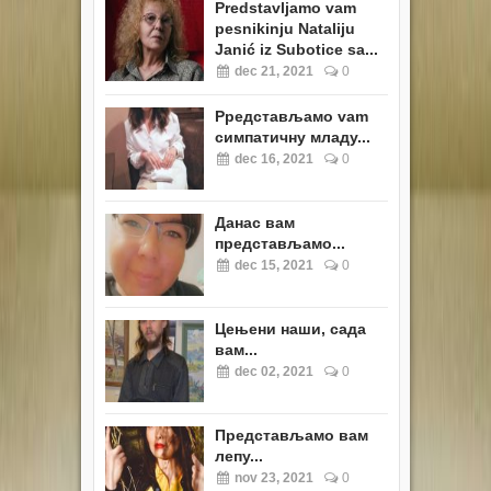
Predstavljamo vam
pesnikinju Nataliju
Janić iz Subotice sa...
dec 21, 2021
0
Pредстављамо vam
симпатичну младу...
dec 16, 2021
0
Данас вам
представљамо...
dec 15, 2021
0
Цењени наши, сада
вам...
dec 02, 2021
0
Представљамо вам
лепу...
nov 23, 2021
0