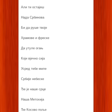
Али ти остајеш
Нада Србинова
Би да руше твоје
Храмове и фреске
Да утуле огањ
Који вјечно сија
Усред тебе миле
Србије небеске
Ђе је наше срце
Наша Метохија
Ђе Косово поље