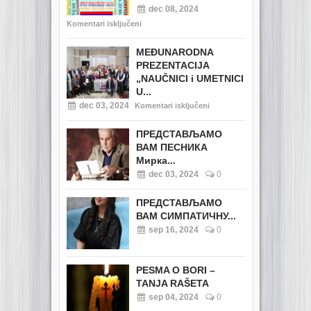
dec 08, 2024
Komentari isključeni
MEĐUNARODNA
PREZENTACIJA
„NAUČNICI i UMETNICI
U...
dec 03, 2024
Komentari isključeni
ПРЕДСТАВЉАМО
ВАМ ПЕСНИКА
Мирка...
dec 03, 2024
0
ПРЕДСТАВЉАМО
ВАМ СИМПАТИЧНУ...
sep 16, 2024
0
PESMA O BORI –
TANJA RAŠETA
sep 04, 2024
0