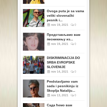
Ovoga puta je sa vama
veliki slovenački
pesnik i...
nov 19, 2021
0
Представљамо вам
песникињу из...
nov 19, 2021
0
DISKRIMINACIJA DO
SRBA EVROPSKE
SLOVENIJE
nov 14, 2021
0
Predstavljamo vam
sada i pesnikinju iz
Skoplja Nataliju...
nov 13, 2021
0
Сада ћемо вам