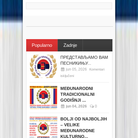
Popularno
Zadnje
ПРЕДСТАВЉАМО ВАМ
ПЕСНИКИЊУ...
jun 05, 2026
Komentari
isključeni
MEĐUNARODNI
TRADICIONALNI
GODIŠNJI ...
jun 04, 2026
0
BOLJI OD NAJBOLJIH
– VELIKE
MEĐUNARODNE
KULTURNO...