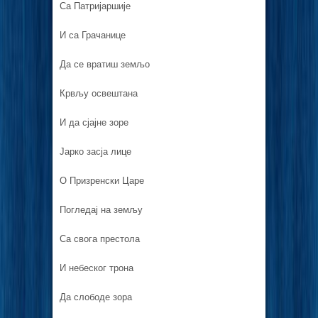
Са Патријаршије
И са Грачанице
Да се вратиш земљо
Крвљу освештана
И да сјајне зоре
Јарко засја лице
О Призренски Царе
Погледај на земљу
Са свога престола
И небеског трона
Да слободе зора