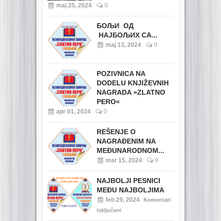
maj 25, 2024
0
БОЉИ ОД
НАЈБОЉИХ СА...
maj 13, 2024
0
POZIVNICA NA
DODELU KNJIŽEVNIH
NAGRADA »ZLATNO
PERO«
apr 01, 2024
0
REŠENJE O
NAGRAĐENIM NA
MEĐUNARODNOM...
mar 15, 2024
0
NAJBOLJI PESNICI
MEĐU NAJBOLJIMA
feb 29, 2024
Komentari
isključeni