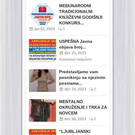
MEĐUNARODNI
TRADICIONALNI
KNJIŽEVNI GODIŠNJI
KONKURS...
jan 02, 2024
0
USPEŠNA Javna
objava broj...
dec 21, 2023
Komentari isključeni
Predstavljamo vam
pesnikinju sa njezinim
pesmama...
dec 20, 2023
0
MENTALNO
OKRUŽENJE I TRKA ZA
NOVCEM
dec 06, 2023
0
“LJUBLJANSKI