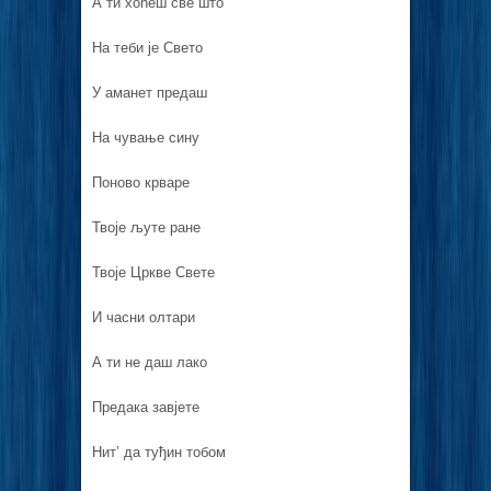
А ти хоћеш све што
На теби је Свето
У аманет предаш
На чување сину
Поново крваре
Твоје љуте ране
Твоје Цркве Свете
И часни олтари
А ти не даш лако
Предака завјете
Нит’ да туђин тобом