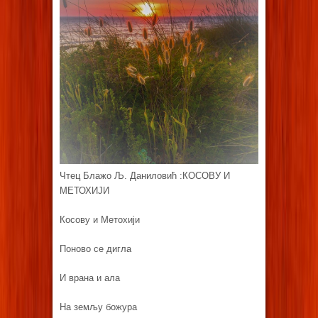
Чтец Блажо Љ. Даниловић :КОСОВУ И
МЕТОХИЈИ
Косову и Метохији
Поново се дигла
И врана и ала
На земљу божура