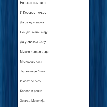
Напокон нам сине
И Косовом пољем
Да се чују звона
Нек душмани знају
Да у сваком Србу
Мушко храбро срце
Милошево сија
Јер наше је било
И опет ће бити
Косово и равна
Земља Метохија