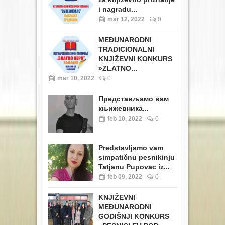
i nagradu...
mar 12, 2022
0
MEĐUNARODNI
TRADICIONALNI
KNJIŽEVNI KONKURS
»ZLATNO...
mar 10, 2022
0
Представљамо вам
књижевника...
feb 10, 2022
0
Predstavljamo vam
simpatičnu pesnikinju
Tatjanu Pupovac iz...
feb 09, 2022
0
KNJIŽEVNI
MEĐUNARODNI
GODIŠNJI KONKURS