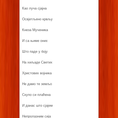
Као луча сјајна
Освјетљено крвљу
Кнеза Мученика
И са њиме оних
Што паде у боју
На хиљаде Светих
Христових војника
Не дамо те земљо
Скупо си плаћена
И данас што сјајем
Непролазним сија