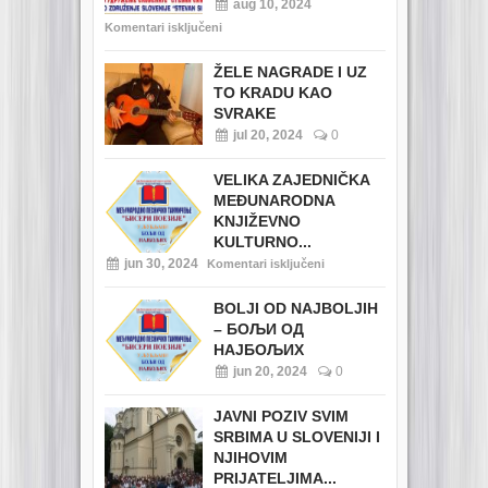
aug 10, 2024
Komentari isključeni
ŽELE NAGRADE I UZ
TO KRADU KAO
SVRAKE
jul 20, 2024
0
VELIKA ZAJEDNIČKA
MEĐUNARODNA
KNJIŽEVNO
KULTURNO...
jun 30, 2024
Komentari isključeni
BOLJI OD NAJBOLJIH
– БОЉИ ОД
НАЈБОЉИХ
jun 20, 2024
0
JAVNI POZIV SVIM
SRBIMA U SLOVENIJI I
NJIHOVIM
PRIJATELJIMA...