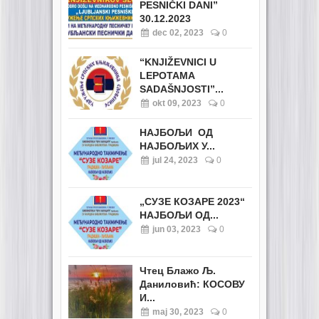
PESNIČKI DANI”
30.12.2023
dec 02, 2023
0
“KNJIŽEVNICI U
LEPOTAMA
SADAŠNJOSTI”...
okt 09, 2023
0
НАЈБОЉИ ОД
НАЈБОЉИХ У...
jul 24, 2023
0
„СУЗЕ КОЗАРЕ 2023“
НАЈБОЉИ ОД...
jun 03, 2023
0
Чтец Блажо Љ.
Даниловић: КОСОВУ
И...
maj 30, 2023
0