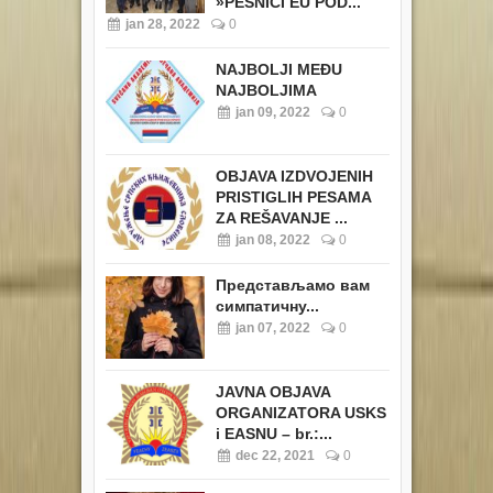
»PESNICI EU POD...
jan 28, 2022
0
NAJBOLJI MEĐU
NAJBOLJIMA
jan 09, 2022
0
OBJAVA IZDVOJENIH
PRISTIGLIH PESAMA
ZA REŠAVANJE ...
jan 08, 2022
0
Представљамо вам
симпатичну...
jan 07, 2022
0
JAVNA OBJAVA
ORGANIZATORA USKS
i EASNU – br.:...
dec 22, 2021
0