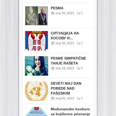
PESMA
maj 30, 2023
0
СИТУАЦИЈА НА
КОСОВУ И...
maj 30, 2023
0
PESME SIMPATIČNE
TANJE RAŠETA
maj 18, 2023
0
DEVETI MAJ DAN
POBEDE NAD
FAŠIZMOM
maj 09, 2023
0
Međunarodni konkurs
za književno priznanje