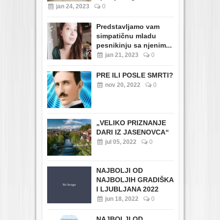
jan 24, 2023
0
Predstavljamo vam
simpatičnu mladu
pesnikinju sa njenim...
jan 21, 2023
0
PRE ILI POSLE SMRTI?
nov 20, 2022
0
„VELIKO PRIZNANJE
DARI IZ JASENOVCA“
jul 05, 2022
0
NAJBOLJI OD
NAJBOLJIH GRADIŠKA
I LJUBLJANA 2022
jun 18, 2022
0
NAJBOLJI OD