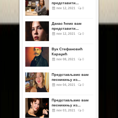
представити...
nov 12, 2021
0
Данас ћемо вам
представити...
nov 12, 2021
0
Вук Стефановић
Караџић
nov 08, 2021
0
Представљамо вам
песникињу из...
nov 04, 2021
0
Представљамо вам
песникињу из...
nov 03, 2021
0