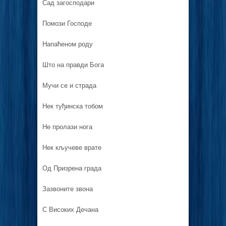
Сад загосподари
Помози Господе
Напаћеном роду
Што на правди Бога
Мучи се и страда
Нек туђинска тобом
Не пролази нога
Нек кључеве врате
Од Призрена града
Зазвоните звона
С Високих Дечана