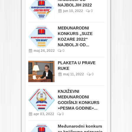
NAJBOLJIH 2022
jun 10, 2022
0
MEĐUNARODNI
KONKURS „SUZE
KOZARE 2022“
NAJBOLJI OD...
maj 24, 2022
0
PLAKETA U PRAVE
RUKE
maj 11, 2022
0
KNJIŽEVNI
MEĐUNARODNI
GODIŠNJI KONKURS
»PESMA GODINE«...
apr 03, 2022
0
Međunarodni konkurs
za književno priznanje