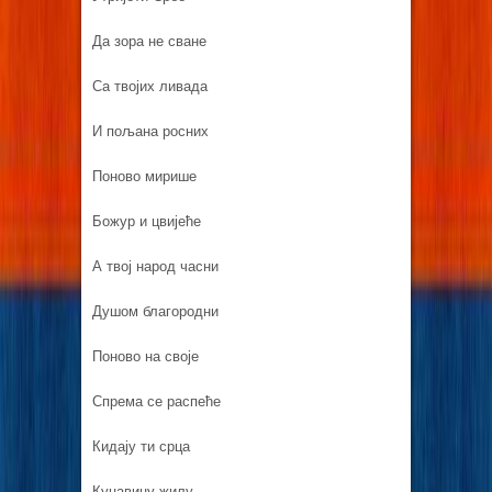
Да зора не сване
Са твојих ливада
И пољана росних
Поново мирише
Божур и цвијеће
А твој народ часни
Душом благородни
Поново на своје
Спрема се распеће
Кидају ти срца
Куцавицу жилу