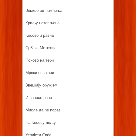
Земљо од памћења
Крвљу натопљена
Косово и равна
Србска Метохија
Поново на теби
Мрски освајачи
Звецкају оружјем
И наносе ране
Мисле да ће пораз
На Косову пољу
Утријети Србе