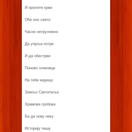
И пролите крви
Оће оно свето
Часно нетрулежно
Да упрља потре
И да обестрви
Поново зликовци
На тебе кидишу
Земљо Светитеља
Храмова гробова
Би да нову неку
Историју пишу