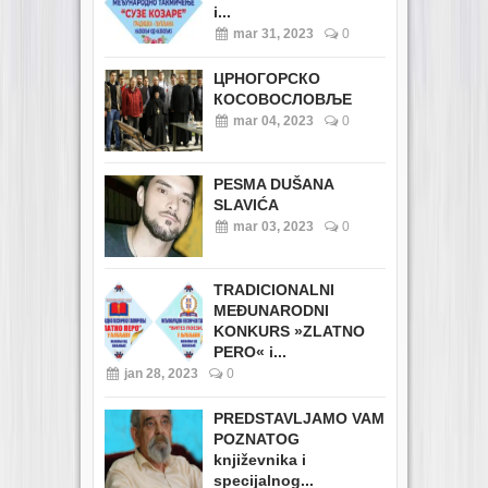
i...
mar 31, 2023
0
ЦРНОГОРСКО
КОСОВОСЛОВЉЕ
mar 04, 2023
0
PESMA DUŠANA
SLAVIĆA
mar 03, 2023
0
TRADICIONALNI
MEĐUNARODNI
KONKURS »ZLATNO
PERO« i...
jan 28, 2023
0
PREDSTAVLJAMO VAM
POZNATOG
književnika i
specijalnog...