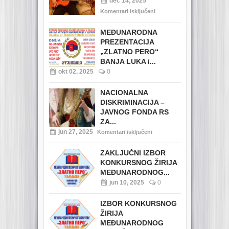
dec 14, 2025
Komentari isključeni
MEĐUNARODNA
PREZENTACIJA
„ZLATNO PERO“
BANJA LUKA i...
okt 02, 2025
0
NACIONALNA
DISKRIMINACIJA –
JAVNOG FONDA RS
ZA...
jun 27, 2025
Komentari isključeni
ZAKLJUČNI IZBOR
KONKURSNOG ŽIRIJA
MEĐUNARODNOG...
jun 10, 2025
0
IZBOR KONKURSNOG
ŽIRIJA
MEĐUNARODNOG