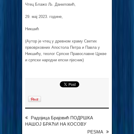
Чтец Блажо Љ. Даниловић,
29. мај 2023. године,
Никшић
(Аутор је чтец у древном храму Светих
првоврховних Апостола Петра и Павла у
Никшићу, теолог Српске Православне Цркве
и српски народни епски пјесник)
Радојица Брајовић ПОДРШКА
НАШОЈ БРАЋИ НА КОСОВУ
PESMA