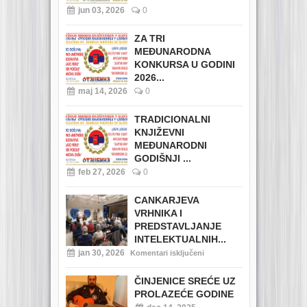
jun 03, 2026
0
ZA TRI
MEĐUNARODNA
KONKURSA U GODINI
2026...
maj 14, 2026
0
TRADICIONALNI
KNJIŽEVNI
MEĐUNARODNI
GODIŠNJI ...
feb 27, 2026
0
CANKARJEVA
VRHNIKA I
PREDSTAVLJANJE
INTELEKTUALNIH...
jan 30, 2026
Komentari isključeni
ČINJENICE SREĆE UZ
PROLAZEĆE GODINE