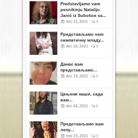
Predstavljamo vam
pesnikinju Nataliju
Janić iz Subotice sa...
dec 21, 2021
0
Pредстављамо vam
симпатичну младу...
dec 16, 2021
0
Данас вам
представљамо...
dec 15, 2021
0
Цењени наши, сада
вам...
dec 02, 2021
0
Представљамо вам
лепу...
nov 23, 2021
0