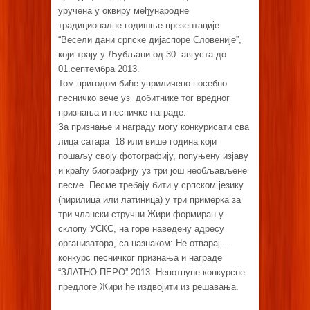
уручена у оквиру међународне
традиционалне годишње презентације
“Весели дани српске дијаспоре Словеније”,
који трају у Љубљани од 30. августа до
01.септембра 2013.
Том пригодом биће уприличено посебно
песничко вече уз добитнике тог вредног
признања и песничке награде.
За признање и награду могу конкурисати сва
лица сатара 18 или више година који
пошаљу своју фотографију, попуњену изјаву
и краћу биографију уз три још необљављене
песме. Песме требају бити у српском језику
(ћирилица или латиница) у три примерка за
три члански стручни Жири формиран у
склопу УСКС, на горе наведену адресу
организатора, са назнаком: Не отварај –
конкурс песничког признања и награде
“ЗЛАТНО ПЕРО” 2013. Непотпуне конкурсне
предлоге Жири ће издвојити из решавања.