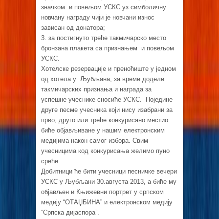
значком и повељом УСКС уз симболичну
новчану награду чији је новчани износ
зависан од донатора;
3. за постигнуто треће такмичарско место
бронзана плакета са признањем и повељом
УСКС.
Хотелске резервације и преноћиште у једном
од хотела у Љубљана, за време доделе
такмичарских признања и награда за
успешне учеснике сносиће УСКС. Поједине
друге песме учесника који нису изабрани за
прво, друго или треће конкурисано местио
биће објављиване у нашим електронским
медијима након самог избора. Свим
учесницима код конкурисања желимо пуно
среће.
Добитници ће бити учесници песничке вечери
УСКС у Љубљани 30.августа 2013, а биће му
објављен и Књижевни портрет у српском
медију “ОТАЏБИНА” и електронском медију
“Српска дијаспора”.