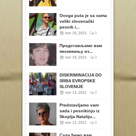
Ovoga puta je sa vama
veliki slovenački
pesnik i...
nov 19, 2021
0
Представљамо вам
песникињу из...
nov 19, 2021
0
DISKRIMINACIJA DO
SRBA EVROPSKE
SLOVENIJE
nov 14, 2021
0
Predstavljamo vam
sada i pesnikinju iz
Skoplja Nataliju...
nov 13, 2021
0
Сада ћемо вам