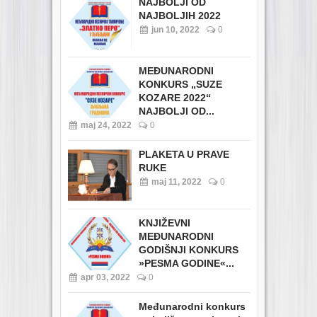
NAJBOLJI OD
NAJBOLJIH 2022
jun 10, 2022
0
MEĐUNARODNI
KONKURS „SUZE
KOZARE 2022“
NAJBOLJI OD...
maj 24, 2022
0
PLAKETA U PRAVE
RUKE
maj 11, 2022
0
KNJIŽEVNI
MEĐUNARODNI
GODIŠNJI KONKURS
»PESMA GODINE«...
apr 03, 2022
0
Međunarodni konkurs