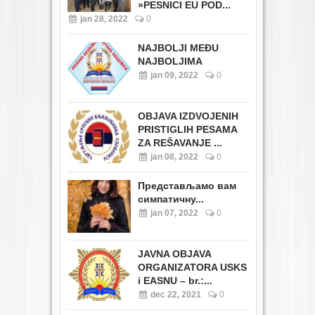
»PESNICI EU POD...
jan 28, 2022
0
NAJBOLJI MEĐU
NAJBOLJIMA
jan 09, 2022
0
OBJAVA IZDVOJENIH
PRISTIGLIH PESAMA
ZA REŠAVANJE ...
jan 08, 2022
0
Представљамо вам
симпатичну...
jan 07, 2022
0
JAVNA OBJAVA
ORGANIZATORA USKS
i EASNU – br.:...
dec 22, 2021
0