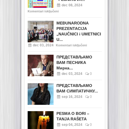
dec 08, 2024
Komentari isključeni
MEĐUNARODNA
PREZENTACIJA
„NAUČNICI i UMETNICI
U...
dec 03, 2024
Komentari isključeni
ПРЕДСТАВЉАМО
ВАМ ПЕСНИКА
Мирка...
dec 03, 2024
0
ПРЕДСТАВЉАМО
ВАМ СИМПАТИЧНУ...
sep 16, 2024
0
PESMA O BORI –
TANJA RAŠETA
sep 04, 2024
0