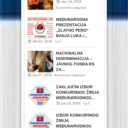
dec 14, 2025
Komentari isključeni
MEĐUNARODNA
PREZENTACIJA
„ZLATNO PERO“
BANJA LUKA i...
okt 02, 2025
0
NACIONALNA
DISKRIMINACIJA –
JAVNOG FONDA RS
ZA...
jun 27, 2025
Komentari isključeni
ZAKLJUČNI IZBOR
KONKURSNOG ŽIRIJA
MEĐUNARODNOG...
jun 10, 2025
0
IZBOR KONKURSNOG
ŽIRIJA
MEĐUNARODNOG