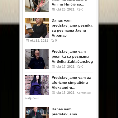
Aminu Hrnčić sa...
okt 25, 2021
0
Danas vam
predstavljamo pesnika
sa pesmama Jasnu
Arbanac
okt 21, 2021
0
Predstavljamo vam
pesnika sa pesmama
Anđelka Zablaćanskog
okt 17, 2021
0
Predstavljamo vam uz
aforizme simpatičnu
Aleksandru...
okt 15, 2021
Komentari
isključeni
Danas vam
predstavljamo