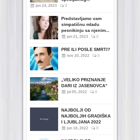
jan 24, 2023
0
Predstavljamo vam
simpatičnu mladu
pesnikinju sa njenim...
jan 21, 2023
0
PRE ILI POSLE SMRTI?
nov 20, 2022
0
„VELIKO PRIZNANJE
DARI IZ JASENOVCA“
jul 05, 2022
0
NAJBOLJI OD
NAJBOLJIH GRADIŠKA
I LJUBLJANA 2022
jun 18, 2022
0