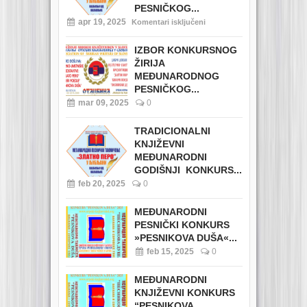
PESNIČKOG...
apr 19, 2025
Komentari isključeni
IZBOR KONKURSNOG
ŽIRIJA
MEĐUNARODNOG
PESNIČKOG...
mar 09, 2025
0
TRADICIONALNI
KNJIŽEVNI
MEĐUNARODNI
GODIŠNJI KONKURS...
feb 20, 2025
0
MEĐUNARODNI
PESNIČKI KONKURS
»PESNIKOVA DUŠA«...
feb 15, 2025
0
MEĐUNARODNI
KNJIŽEVNI KONKURS
“PESNIKOVA...