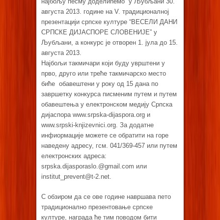
најбољу песму доделићемо у Љубљани 30.
августа 2013. године на V. традиционалној
презентацији српске културе “ВЕСЕЛИ ДАНИ
СРПСКЕ ДИЈАСПОРЕ СЛОВЕНИЈЕ” у
Љубљани, а конкурс је отворен 1. јула до 15.
августа 2013.
Најбољи такмичари који буду уврштени у
прво, друго или треће такмичарско место
биће обавештени у року од 15 дана по
завршетку конкурса писменим путем и путем
обавештења у електронском медију Српска
дијаспора www.srpska-dijaspora.org и
www.srpski-knjizevnici.org. За додатне
инфиормације можете се обратити на горе
наведену адресу, гсм. 041/369-457 или путем
електронских адреса:
srpska.dijasporaslo.@gmail.com
или
institut_prevent@t-2.net
.
С обзиром да се ове године навршава пето
традиционално презентовање српске
културе, награда ће тим поводом бити