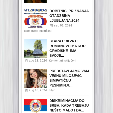
DOBITNICI PRIZNANJA
OTADŽBINA
LJUBLJANA 2024
sep 01, 2024
Komentari isključeni
STARA CRKVA U
ROMANOVCIMA KOD
GRADIŠKE IMA
SVOJE...
aug 22, 2024
Komentari isključeni
PREDSTAVLJAMO VAM
VESNU MILOŠEVIĆ
SIMPATIČNU
PESNIKINJU...
aug 16, 2024
0
DISKRIMINACIJA DO
SRBA, KADA TREBAJU
NEŠTO MALO I DA...