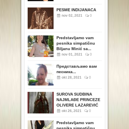
PESME INDIJANACA
nov 02, 2021
0
Predstavljamo vam
pesnika simpatičnu
Biljanu Minić sa...
nov 01, 2021
0
Представљамо вам
песника...
okt 28, 2021
0
SUROVA SUDBINA
NAJMLAĐE PRINCEZE
OLIVERE LAZAREVIĆ
okt 26, 2021
0
Predstavljamo vam
pesnika simpatičnu