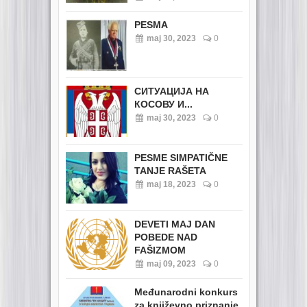
PESMA
maj 30, 2023
0
СИТУАЦИЈА НА
КОСОВУ И...
maj 30, 2023
0
PESME SIMPATIČNE
TANJE RAŠETA
maj 18, 2023
0
DEVETI MAJ DAN
POBEDE NAD
FAŠIZMOM
maj 09, 2023
0
Međunarodni konkurs
za književno priznanje