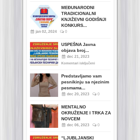
MEĐUNARODNI
TRADICIONALNI
KNJIŽEVNI GODIŠNJI
KONKURS...
jan 02, 2024
0
USPEŠNA Javna
objava broj...
dec 21, 2023
Komentari isključeni
Predstavljamo vam
pesnikinju sa njezinim
pesmama...
dec 20, 2023
0
MENTALNO
OKRUŽENJE I TRKA ZA
NOVCEM
dec 06, 2023
0
“LJUBLJANSKI