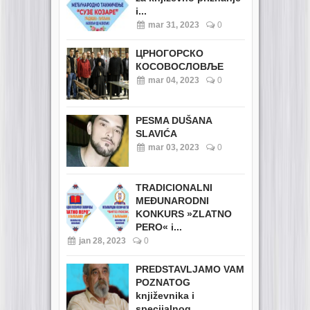
i...
mar 31, 2023
0
ЦРНОГОРСКО
КОСОВОСЛОВЉЕ
mar 04, 2023
0
PESMA DUŠANA
SLAVIĆA
mar 03, 2023
0
TRADICIONALNI
MEĐUNARODNI
KONKURS »ZLATNO
PERO« i...
jan 28, 2023
0
PREDSTAVLJAMO VAM
POZNATOG
književnika i
specijalnog...