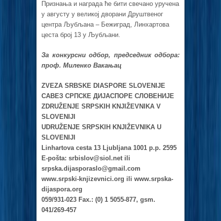
Признања и награда ће бити свечано уручена
у августу у великој дворани Друштвеног
центра Љубљана – Бежиград, Линхартова
цеста број 13 у Љубљани.
За конкурсни одбор, председник одбора:
проф. Миленко Вакањац
ZVEZA SRBSKE DIASPORE SLOVENIJE
САВЕЗ СРПСКЕ ДИЈАСПОРЕ СЛОВЕНИЈЕ
ZDRUŽENJE SRPSKIH KNJIŽEVNIKA V
SLOVENIJI
UDRUŽENJE SRPSKIH KNJIŽEVNIKA U
SLOVENIJI
Linhartova cesta 13 Ljubljana 1001 p.p. 2595
E-pošta:
srbislov@siol.net
ili
srpska.dijasporaslo@gmail.com
www.srpski-knjizevnici.org ili www.srpska-
dijaspora.org
059/931-023 Fax.: (0) 1 5055-877, gsm.
041/269-457