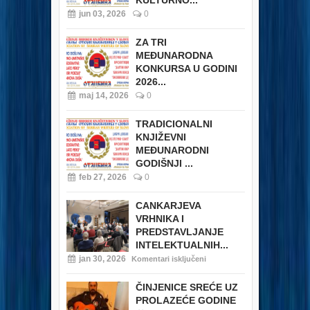
KULTURNO...
jun 03, 2026
0
ZA TRI
MEĐUNARODNA
KONKURSA U GODINI
2026...
maj 14, 2026
0
TRADICIONALNI
KNJIŽEVNI
MEĐUNARODNI
GODIŠNJI ...
feb 27, 2026
0
CANKARJEVA
VRHNIKA I
PREDSTAVLJANJE
INTELEKTUALNIH...
jan 30, 2026
Komentari isključeni
ČINJENICE SREĆE UZ
PROLAZEĆE GODINE