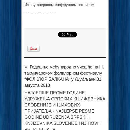
Изјаву оверавам својеручним потписом:
………………….…
Годишњe међународно учешће на III.
такмичарском фолклорном фестивалу
“ФОЛКЛОР БАЛКАНА” у Љубљани 31.
августа 2013
НАЈЛЕПШЕ ПЕСМЕ ГОДИНЕ
УДРУЖЕЊА СРПСКИХ КЊИЖЕВНИКА
СЛОВЕНИЈЕ И ЊИХОВИХ
ПРИЈАТЕЉА - NAJLEPŠE PESME
GODINE UDRUŽENJA SRPSKIH
KNJIŽEVNIKA SLOVENIJE I NJIHOVIH
PRIJATELJA