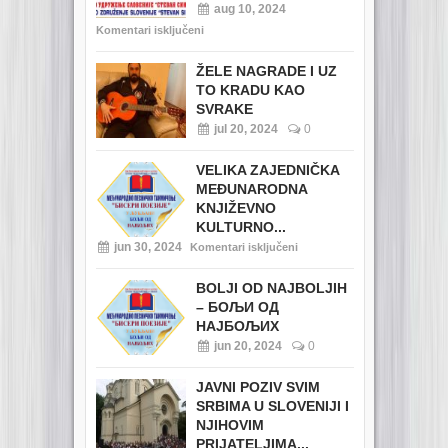
aug 10, 2024
Komentari isključeni
ŽELE NAGRADE I UZ
TO KRADU KAO
SVRAKE
jul 20, 2024
0
VELIKA ZAJEDNIČKA
MEĐUNARODNA
KNJIŽEVNO
KULTURNO...
jun 30, 2024
Komentari isključeni
BOLJI OD NAJBOLJIH
– БОЉИ ОД
НАЈБОЉИХ
jun 20, 2024
0
JAVNI POZIV SVIM
SRBIMA U SLOVENIJI I
NJIHOVIM
PRIJATELJIMA...