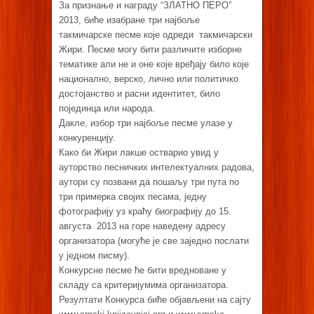
За признање и награду “ЗЛАТНО ПЕРО”
2013, биће изабране три најбоље
такмичарске песме које одреди такмичарски
Жири. Песме могу бити различите изборне
тематике али не и оне које вређају било које
национално, верско, лично или политичко
достојанство и расни идентитет, било
појединца или народа.
Дакле, избор три најбоље песме улазе у
конкуренцију.
Како би Жири лакше остварио увид у
ауторство песничких интелектуалних радова,
аутори су позвани да пошаљу три пута по
три примерка својих песама, једну
фотографију уз краћу биографију до 15.
августа 2013 на горе наведену адресу
организатора (могуће је све заједно послати
у једном писму).
Конкурсне песме ће бити вредноване у
складу са критеријумима организатора.
Резултати Конкурса биће објављени на сајту