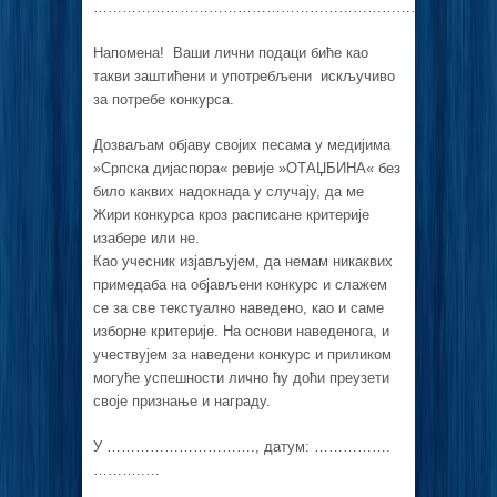
…………………………………………………………………………
Напомена! Ваши лични подаци биће као
такви заштићени и употребљени искључиво
за потребе конкурса.
Дозваљам објаву својих песама у медијима
»Српска дијаспора« ревије »ОТАЏБИНА« без
било каквих надокнада у случају, да ме
Жири конкурса кроз расписане критерије
изабере или не.
Као учесник изјављујем, да немам никаквих
примедаба на објављени конкурс и слажем
се за све текстуално наведено, као и саме
изборне критерије. На основи наведенога, и
учествујем за наведени конкурс и приликом
могуће успешности лично ћу доћи преузети
своје признање и награду.
У …………………………., датум: …………….
………..…