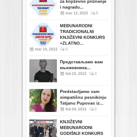
za književno priznanje
i nagradu...
mar 12, 2022
0
MEĐUNARODNI
TRADICIONALNI
KNJIŽEVNI KONKURS
»ZLATNO...
mar 10, 2022
0
Представљамо вам
књижевника...
feb 10, 2022
0
Predstavljamo vam
simpatičnu pesnikinju
Tatjanu Pupovac iz...
feb 09, 2022
0
KNJIŽEVNI
MEĐUNARODNI
GODIŠNJI KONKURS