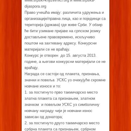
www.srpski-knjizevnici.org и www.srpska-
dijaspo
Право учешћа имају: различита удружења и
организације/правна лица, као и појединци са
територија (држава) где живе Срби. У обзир
ће бити узимане пријаве на српском језику
достављене правовремено, искључиво
поштом на захтевану адресу. Конкурсни
материјали се не враћају.
Конкурс је отворен до 15. августа 2013.
године, а његови конкурсни материјали се не
враћају.
Награда се састоји од плакета, признања,
значки и повеља УСКС уз очекујуће скромне
новчане износе и то:
1. за постигнуто прво такмичарско место
златна плакета са признањем, златном
значком и повељом УСКС уз симболичну
новчану награду чији је новчани износ
зависан од донатора;
2. за постигнуто друго такмичарско место
србрна плакета са признањем, србрном