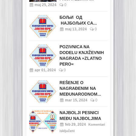
maj 25, 2024
0
БОЉИ ОД
НАЈБОЉИХ СА...
maj 13, 2024
0
POZIVNICA NA
DODELU KNJIŽEVNIH
NAGRADA »ZLATNO
PERO«
apr 01, 2024
0
REŠENJE O
NAGRAĐENIM NA
MEĐUNARODNOM...
mar 15, 2024
0
NAJBOLJI PESNICI
MEĐU NAJBOLJIMA
feb 29, 2024
Komentari
isključeni