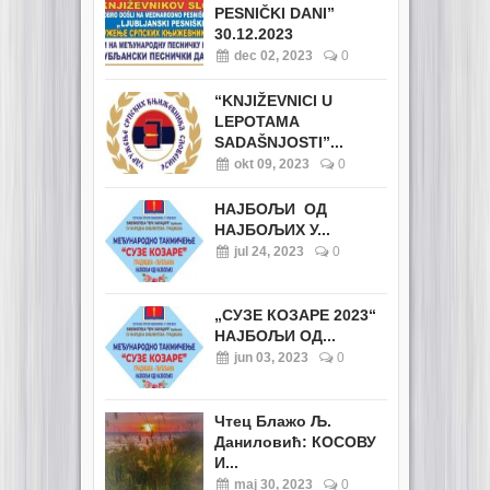
PESNIČKI DANI”
30.12.2023
dec 02, 2023
0
“KNJIŽEVNICI U
LEPOTAMA
SADAŠNJOSTI”...
okt 09, 2023
0
НАЈБОЉИ ОД
НАЈБОЉИХ У...
jul 24, 2023
0
„СУЗЕ КОЗАРЕ 2023“
НАЈБОЉИ ОД...
jun 03, 2023
0
Чтец Блажо Љ.
Даниловић: КОСОВУ
И...
maj 30, 2023
0