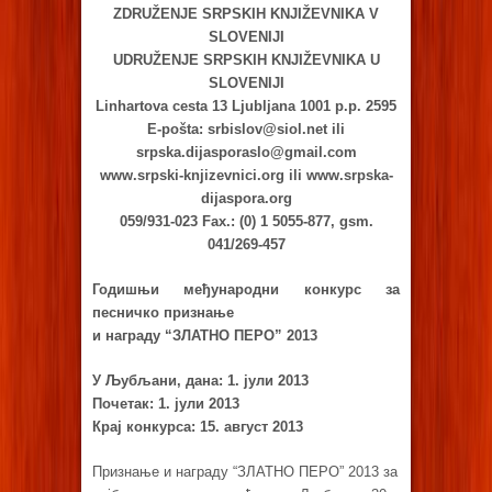
ZDRUŽENJE SRPSKIH KNJIŽEVNIKA V
SLOVENIJI
UDRUŽENJE SRPSKIH KNJIŽEVNIKA U
SLOVENIJI
Linhartova cesta 13 Ljubljana 1001 p.p. 2595
E-pošta:
srbislov@siol.net
ili
srpska.dijasporaslo@gmail.com
www.srpski-knjizevnici.org ili www.srpska-
dijaspora.org
059/931-023 Fax.: (0) 1 5055-877, gsm.
041/269-457
Годишњи међународни конкурс за
песничко признање
и награду “ЗЛАТНО ПЕРО” 2013
У Љубљани, дана: 1. јули 2013
Почетак: 1. јули 2013
Крај конкурса: 15. август 2013
Признање и награду “ЗЛАТНО ПЕРО” 2013 за