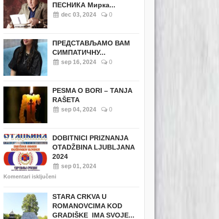
ПЕСНИКА Мирка...
dec 03, 2024
0
ПРЕДСТАВЉАМО ВАМ
СИМПАТИЧНУ...
sep 16, 2024
0
PESMA O BORI – TANJA
RAŠETA
sep 04, 2024
0
DOBITNICI PRIZNANJA
OTADŽBINA LJUBLJANA
2024
sep 01, 2024
Komentari isključeni
STARA CRKVA U
ROMANOVCIMA KOD
GRADIŠKE IMA SVOJE...