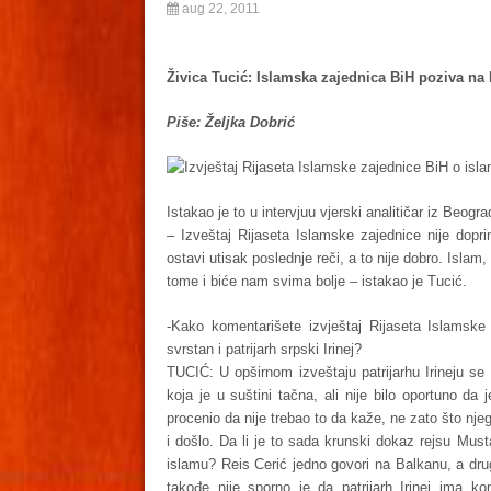
aug 22, 2011
Živica Tucić: Islamska zajednica BiH poziva na 
Piše: Željka Dobrić
Izvještaj Rijaseta Islamske zajednice BiH o islam
Istakao je to u intervjuu vjerski analitičar iz Beogr
– Izveštaj Rijaseta Islamske zajednice nije dopri
ostavi utisak poslednje reči, a to nije dobro. Islam
tome i biće nam svima bolje – istakao je Tucić.
-Kako komentarišete izvještaj Rijaseta Islamske
svrstan i patrijarh srpski Irinej?
TUCIĆ: U opširnom izveštaju patrijarhu Irineju se
koja je u suštini tačna, ali nije bilo oportuno da
procenio da nije trebao to da kaže, ne zato što nje
i došlo. Da li je to sada krunski dokaz rejsu Mus
islamu? Reis Cerić jedno govori na Balkanu, a drug
takođe nije sporno je da patrijarh Irinej ima k