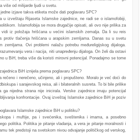
 više od milijarde ljudi u svetu.
g jedne izjave takva etiketa može dati poglavaru SPC?
na u izveštaju Rijaseta Islamske zajednice, ne radi se o islamofobiji,
litikom. Islamofobija se mora drugačije opisati, ali ovo nije prilika za
 vidi iz položaja hrišćana u većini islamskih zemalja. Da li su reis
glas protiv tlačenja hrišćana u arapskim zemljama. Danas su u svetu
im zemljama. Ovi problemi nalažu potrebu međureligijskog dijaloga.
razumevanju vera i nacija, niti unapređenju dijaloga. On želi da ostavi
bno u BiH, treba više da koristi mirovni potencijal. Ponadajmo se tome
 zajednica BiH iznijela prema poglavaru SPC?
ečeno i nerečeno, učinjeno, ali i propušteno. Moralo je već doći do
skupa i sarajevskog reisa, ali i bilateralnih susreta. To bi bile prilike
a ga nijedna strana nije inicirala. Verske zajednice imaju potencijal
odubljivanja konfrontacije. Ovaj izveštaj Islamske zajednice BiH je poziv
poglavara Islamske zajednice BiH u politiku?
skopa i muftije, pa i svećenika, sveštenika i imama, a posebno
go politika. Politika je pitanje vladanja, a vera je pitanje moralnosti i
lamu tek predstoji na svetskom nivou odvajanje političkog od verskog,