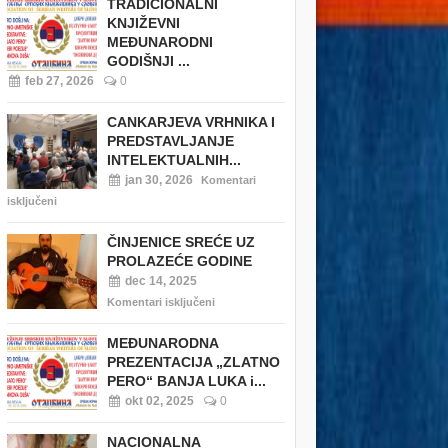
TRADICIONALNI
KNJIŽEVNI
MEĐUNARODNI
GODIŠNJI ...
feb 27, 2026
0
CANKARJEVA VRHNIKA I
PREDSTAVLJANJE
INTELEKTUALNIH...
jan 30, 2026
Komentari
isključeni
ČINJENICE SREĆE UZ
PROLAZEĆE GODINE
dec 14, 2025
Komentari isključeni
MEĐUNARODNA
PREZENTACIJA „ZLATNO
PERO“ BANJA LUKA i...
okt 02, 2025
0
NACIONALNA