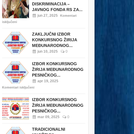
DISKRIMINACIJA –
JAVNOG FONDA RS ZA...
jun 27, 2025
Komentari
isključeni
ZAKLJUČNI IZBOR
KONKURSNOG ŽIRIJA
MEĐUNARODNOG...
jun 10, 2025
0
IZBOR KONKURSNOG
ŽIRIJA MEĐUNARODNOG
PESNIČKOG...
apr 19, 2025
Komentari isključeni
IZBOR KONKURSNOG
ŽIRIJA MEĐUNARODNOG
PESNIČKOG...
mar 09, 2025
0
TRADICIONALNI