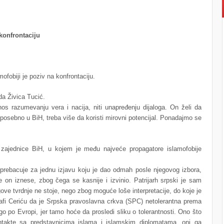
konfrontaciju
ofobiji je poziv na konfrontaciju.
ada Živica Tucić.
nos razumevanju vera i nacija, niti unapređenju dijaloga. On želi da
, posebno u BiH, treba više da koristi mirovni potencijal. Ponadajmo se
 zajednice BiH, u kojem je među najveće propagatore islamofobije
 prebacuje za jednu izjavu koju je dao odmah posle njegovog izbora,
 je on iznese, zbog čega se kasnije i izvinio. Patrijarh srpski je sam
gove tvrdnje ne stoje, nego zbog moguće loše interpretacije, do koje je
tafi Ceriću da je Srpska pravoslavna crkva (SPC) netolerantna prema
o po Evropi, jer tamo hoće da prosledi sliku o tolerantnosti. Ono što
ontakte sa predstavnicima islama i islamskim diplomatama, oni ga