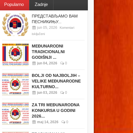
Popularno
Zadnje
ПРЕДСТАВЉАМО ВАМ
ПЕСНИКИЊУ...
jun 05, 2026
Komentari
isključeni
MEĐUNARODNI
TRADICIONALNI
GODIŠNJI ...
jun 04, 2026
0
BOLJI OD NAJBOLJIH –
VELIKE MEĐUNARODNE
KULTURNO...
jun 03, 2026
0
ZA TRI MEĐUNARODNA
KONKURSA U GODINI
2026...
maj 14, 2026
0