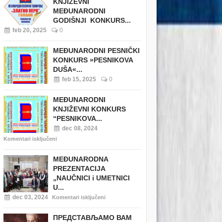
KNJIŽEVNI
MEĐUNARODNI
GODIŠNJI KONKURS...
feb 20, 2025
0
MEĐUNARODNI PESNIČKI
KONKURS »PESNIKOVA
DUŠA«...
feb 15, 2025
0
MEĐUNARODNI
KNJIŽEVNI KONKURS
“PESNIKOVA...
dec 08, 2024
Komentari isključeni
MEĐUNARODNA
PREZENTACIJA
„NAUČNICI i UMETNICI
U...
dec 03, 2024
Komentari isključeni
ПРЕДСТАВЉАМО ВАМ