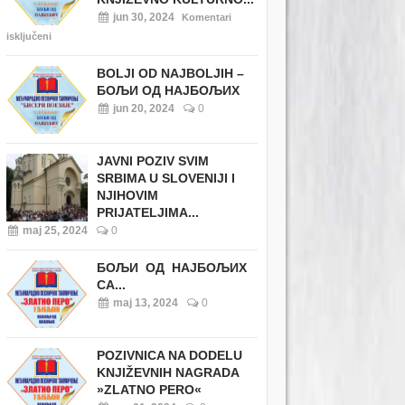
jun 30, 2024
Komentari
isključeni
BOLJI OD NAJBOLJIH –
БОЉИ ОД НАЈБОЉИХ
jun 20, 2024
0
JAVNI POZIV SVIM
SRBIMA U SLOVENIJI I
NJIHOVIM
PRIJATELJIMA...
maj 25, 2024
0
БОЉИ ОД НАЈБОЉИХ
СА...
maj 13, 2024
0
POZIVNICA NA DODELU
KNJIŽEVNIH NAGRADA
»ZLATNO PERO«