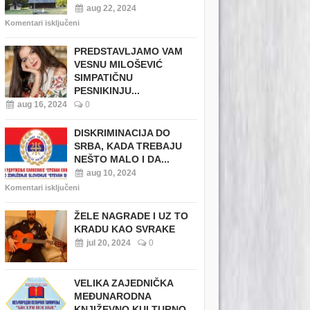
aug 22, 2024
Komentari isključeni
PREDSTAVLJAMO VAM
VESNU MILOŠEVIĆ
SIMPATIČNU
PESNIKINJU...
aug 16, 2024
0
DISKRIMINACIJA DO
SRBA, KADA TREBAJU
NEŠTO MALO I DA...
aug 10, 2024
Komentari isključeni
ŽELE NAGRADE I UZ TO
KRADU KAO SVRAKE
jul 20, 2024
0
VELIKA ZAJEDNIČKA
MEĐUNARODNA
KNJIŽEVNO KULTURNO...