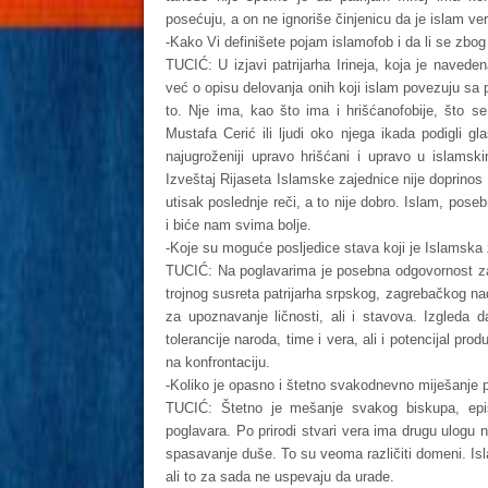
posećuju, a on ne ignoriše činjenicu da je islam vera
-Kako Vi definišete pojam islamofob i da li se zbo
TUCIĆ: U izjavi patrijarha Irineja, koja je navede
već o opisu delovanja onih koji islam povezuju sa po
to. Nje ima, kao što ima i hrišćanofobije, što se
Mustafa Cerić ili ljudi oko njega ikada podigli 
najugroženiji upravo hrišćani i upravo u islamsk
Izveštaj Rijaseta Islamske zajednice nije doprinos 
utisak poslednje reči, a to nije dobro. Islam, pose
i biće nam svima bolje.
-Koje su moguće posljedice stava koji je Islamska
TUCIĆ: Na poglavarima je posebna odgovornost za r
trojnog susreta patrijarha srpskog, zagrebačkog nadbi
za upoznavanje ličnosti, ali i stavova. Izgleda d
tolerancije naroda, time i vera, ali i potencijal pr
na konfrontaciju.
-Koliko je opasno i štetno svakodnevno miješanje 
TUCIĆ: Štetno je mešanje svakog biskupa, epi
poglavara. Po prirodi stvari vera ima drugu ulogu ne
spasavanje duše. To su veoma različiti domeni. Is
ali to za sada ne uspevaju da urade.