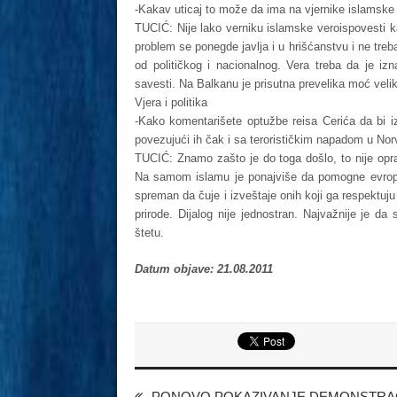
-Kakav uticaj to može da ima na vjernike islamske 
TUCIĆ: Nije lako verniku islamske veroispovesti ka
problem se ponegde javlja i u hrišćanstvu i ne treb
od političkog i nacionalnog. Vera treba da je izn
savesti. Na Balkanu je prisutna prevelika moć veli
Vjera i politika
-Kako komentarišete optužbe reisa Cerića da bi i
povezujući ih čak i sa terorističkim napadom u Nor
TUCIĆ: Znamo zašto je do toga došlo, to nije opravd
Na samom islamu je ponajviše da pomogne evropsk
spreman da čuje i izveštaje onih koji ga respektuj
prirode. Dijalog nije jednostran. Najvažnije je da
štetu.
Datum objave: 21.08.2011
PONOVO POKAZIVANJE DEMONSTRAC