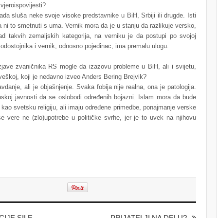
vjeroispovijesti?
da sluša neke svoje visoke predstavnike u BiH, Srbiji ili drugde. Isti
a ni to smetnuti s uma. Vernik mora da je u stanju da razlikuje versko,
ad takvih zemaljskih kategorija, na verniku je da postupi po svojoj
kodostojnika i vernik, odnosno pojedinac, ima premalu ulogu.
zjave zvaničnika RS mogle da izazovu probleme u BiH, ali i svijetu,
veškoj, koji je nedavno izveo Anders Bering Brejvik?
anje, ali je objašnjenje. Svaka fobija nije realna, ona je patologija.
oj javnosti da se oslobodi određenih bojazni. Islam mora da bude
u kao svetsku religiju, ali imaju određene primedbe, ponajmanje verske
 se vere ne (zlo)upotrebe u političke svrhe, jer je to uvek na njihovu
IJE SILE
PRIJATELJI NA DELU?