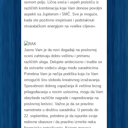
osmom polju. Lična sreća i uspeh proističu iz
različitih kombinacija koje Vam donose povoljni
aspekti sa Jupiterom i SMČ. Sve je moguće,
kada ste pozitivno inspirisani i podstaknuti
stvaralačkom energijom na »velike ciljeve«.
RAK
Jasno Vam je da novi događaji na poslovnoj
sceni zahtevaju dobru veštinu i primenu
različitih uloga. Delujete ambiciozno i trudite se
da ostvarite vodeću ulogu među saradnicima.
Potrebna Vam je nečija podrška koja će Vam
omogućiti širu slobodu kreativnog izražavanja.
Sposobnost dobrog zapažanja ili veština brzog
prilagođavanja u novim uslovima, mogu da Vam
obezbede različite nagrade i napredovanje na
poslovnoj lestvici. Važno je da se pravilno
nametnete u društvu saradnika. U periodu do
22. septembra, potrebno je da ispunite svoje
redovne obaveze i da pravilno izmirite neka
finansijska potraživanja. Krajem meseca