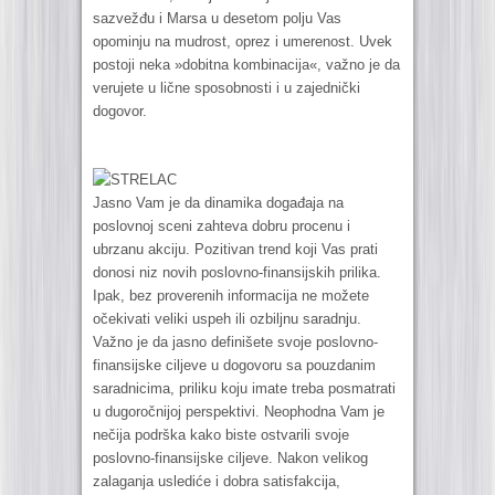
sazvežđu i Marsa u desetom polju Vas
opominju na mudrost, oprez i umerenost. Uvek
postoji neka »dobitna kombinacija«, važno je da
verujete u lične sposobnosti i u zajednički
dogovor.
STRELAC
Jasno Vam je da dinamika događaja na
poslovnoj sceni zahteva dobru procenu i
ubrzanu akciju. Pozitivan trend koji Vas prati
donosi niz novih poslovno-finansijskih prilika.
Ipak, bez proverenih informacija ne možete
očekivati veliki uspeh ili ozbiljnu saradnju.
Važno je da jasno definišete svoje poslovno-
finansijske ciljeve u dogovoru sa pouzdanim
saradnicima, priliku koju imate treba posmatrati
u dugoročnijoj perspektivi. Neophodna Vam je
nečija podrška kako biste ostvarili svoje
poslovno-finansijske ciljeve. Nakon velikog
zalaganja uslediće i dobra satisfakcija,