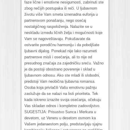
faze lične i emotivne nesigurnosti, zabrinuti ste
zbog nečijih postupaka ili reči. U ljubavnom
životu više Vam smeta iznenadna euforija u
partnerovom ponašanju, nego osećaj
nostalgičnog raspoloženja. Nalazite se u
neskladu između ličnih želja i mogućnosti koje
Vam se nagoveštavaju. Pokušavate da
ostvarite porodičnu harmoniju i da poboljšate
ljubavni dijalog. Ponekad nije lako razumeti
partnerove misli i osećanja, ali to nije od
presudnog značaja za zajedničku sreću. Važno
je da postoji obostrano poverenje i sklad u
ljubavnom odnosu. Ako ste mladi ili slobodni,
predstoji Vam neobična ljubavna romansa.
Osoba koja privlačili Vašu emotivnu pažnju
zaslužuje da se nalazi na listi prioriteta. Tek
kada iskreno izrazite svoja osećanja, očekuju
Vas skladan odnos i kompletno zadovoljstvo.
SUGESTIJA: Prisustvo Sunca i Merkura u
devetom, uz Veneru u desetom osmom ka
Vašem jedanaestom polju, predstavljaju sjajnu