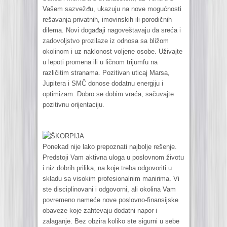
Vašem sazvežđu, ukazuju na nove mogućnosti
rešavanja privatnih, imovinskih ili porodičnih
dilema. Novi događaji nagoveštavaju da sreća i
zadovoljstvo prozilaze iz odnosa sa bližom
okolinom i uz naklonost voljene osobe. Uživajte
u lepoti promena ili u ličnom trijumfu na
različitim stranama. Pozitivan uticaj Marsa,
Jupitera i SMČ donose dodatnu energiju i
optimizam. Dobro se dobim vraća, sačuvajte
pozitivnu orijentaciju.
ŠKORPIJA
Ponekad nije lako prepoznati najbolje rešenje.
Predstoji Vam aktivna uloga u poslovnom životu
i niz dobrih prilika, na koje treba odgovoriti u
skladu sa visokim profesionalnim manirima. Vi
ste disciplinovani i odgovorni, ali okolina Vam
povremeno nameće nove poslovno-finansijske
obaveze koje zahtevaju dodatni napor i
zalaganje. Bez obzira koliko ste sigurni u sebe