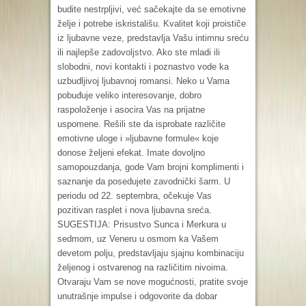
budite nestrpljivi, već sačekajte da se emotivne
želje i potrebe iskristališu. Kvalitet koji proističe
iz ljubavne veze, predstavlja Vašu intimnu sreću
ili najlepše zadovoljstvo. Ako ste mladi ili
slobodni, novi kontakti i poznastvo vode ka
uzbudljivoj ljubavnoj romansi. Neko u Vama
pobuđuje veliko interesovanje, dobro
raspoloženje i asocira Vas na prijatne
uspomene. Rešili ste da isprobate različite
emotivne uloge i »ljubavne formule« koje
donose željeni efekat. Imate dovoljno
samopouzdanja, gode Vam brojni komplimenti i
saznanje da posedujete zavodnički šarm. U
periodu od 22. septembra, očekuje Vas
pozitivan rasplet i nova ljubavna sreća.
SUGESTIJA: Prisustvo Sunca i Merkura u
sedmom, uz Veneru u osmom ka Vašem
devetom polju, predstavljaju sjajnu kombinaciju
željenog i ostvarenog na različitim nivoima.
Otvaraju Vam se nove mogućnosti, pratite svoje
unutrašnje impulse i odgovorite da dobar