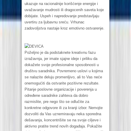
ukazuje na racionalnije korišćenje energije i
uvažavanje mudrosti ili dragocenih saveta koje
dobijate. Uspeh i napredovanje predstavljaju
uvertiru za ljubavnu sreću. Vrhunac
zadovoljstva nastaje kroz emotivno ostvarenje.
DEVICA
Poželjno je da podstaknete kreativnu fazu
izražavnja, jer imate sjajne ideje i priliku da
dokažete svoje profesionalne sposobnosti u
društvu saradnika. Povremeno uslovi u kojima
se nalazite deluju promenljivo, ali to Vas neće
onemogućiti da ostvarite pozitivne rezultate.
Pitanje poslovne organizacije i poverenja u
određene saradnike zahteva da dobro
razmislite, pre nego što se odlučite za
konkretne odgovore ili za kranji izbor. Nemojte
dozvoliti da Vas uznemiravaju neka sporedna
dešavanja, koncentrišite se na svoje ciljeve i
aktivno pratite trend novih događaja. Pokažite