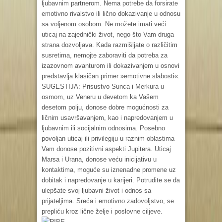
ljubavnim partnerom. Nema potrebe da forsirate
emotivno rivalstvo ili lično dokazivanje u odnosu
sa voljenom osobom. Ne možete imati veći
uticaj na zajednički život, nego što Vam druga
strana dozvoljava. Kada razmišljate o različitim
susretima, nemojte zaboraviti da potreba za
izazovnom avanturom ili dokazivanjem u osnovi
predstavlja klasičan primer »emotivne slabosti«.
SUGESTIJA: Prisustvo Sunca i Merkura u
osmom, uz Veneru u devetom ka Vašem
desetom polju, donose dobre mogućnosti za
ličnim usavršavanjem, kao i napredovanjem u
ljubavnim ili socijalnim odnosima. Posebno
povoljan uticaj ili privilegiju u raznim oblastima
Vam donose pozitivni aspekti Jupitera. Uticaj
Marsa i Urana, donose veću inicijativu u
kontaktima, moguće su iznenadne promene uz
dobitak i napredovanje u karijeri. Potrudite se da
ulepšate svoj ljubavni život i odnos sa
prijateljima. Sreća i emotivno zadovoljstvo, se
prepliću kroz lične želje i poslovne ciljeve.
RIBE