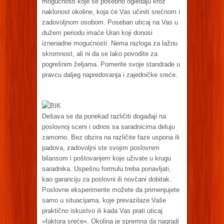
mogućnosti koje se posebno ogledaju kroz
naklonost okoline, koja će Vas učiniti srećnom i
zadovoljnom osobom. Poseban uticaj na Vas u
dužem periodu imaće Uran koji donosi
iznenadne mogućnosti. Nema razloga za lažnu
skromnost, ali ni da se lako povodite za
pogrešnim željama. Pomerite svoje standrade u
pravcu daljeg napredovanja i zajedničke sreće.
BIK
Dešava se da ponekad različiti događaji na
poslovnoj sceni i odnos sa saradnicima deluju
zamorno. Bez obzira na različite faze uspona ili
padova, zadovoljni ste svojim poslovnim
bilansom i poštovanjem koje uživate u krugu
saradnika. Uspešnu formulu treba ponavljati,
kao garanciju za poslovni ili novčani dobitak.
Poslovne eksperimente možete da primenjujete
samo u situacijama, koje prevazilaze Vaše
praktično iskustvo ili kada Vas prati uticaj
»faktora sreće«. Okolina je spremna da nagradi