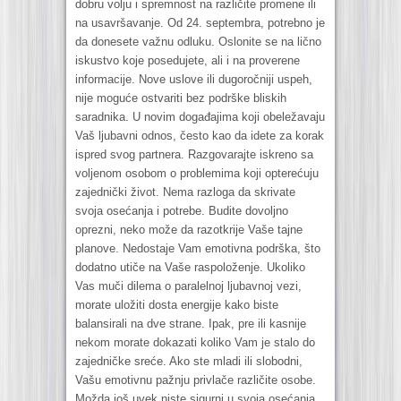
dobru volju i spremnost na različite promene ili
na usavršavanje. Od 24. septembra, potrebno je
da donesete važnu odluku. Oslonite se na lično
iskustvo koje posedujete, ali i na proverene
informacije. Nove uslove ili dugoročniji uspeh,
nije moguće ostvariti bez podrške bliskih
saradnika. U novim događajima koji obeležavaju
Vaš ljubavni odnos, često kao da idete za korak
ispred svog partnera. Razgovarajte iskreno sa
voljenom osobom o problemima koji opterećuju
zajednički život. Nema razloga da skrivate
svoja osećanja i potrebe. Budite dovoljno
oprezni, neko može da razotkrije Vaše tajne
planove. Nedostaje Vam emotivna podrška, što
dodatno utiče na Vaše raspoloženje. Ukoliko
Vas muči dilema o paralelnoj ljubavnoj vezi,
morate uložiti dosta energije kako biste
balansirali na dve strane. Ipak, pre ili kasnije
nekom morate dokazati koliko Vam je stalo do
zajedničke sreće. Ako ste mladi ili slobodni,
Vašu emotivnu pažnju privlače različite osobe.
Možda još uvek niste sigurni u svoja osećanja