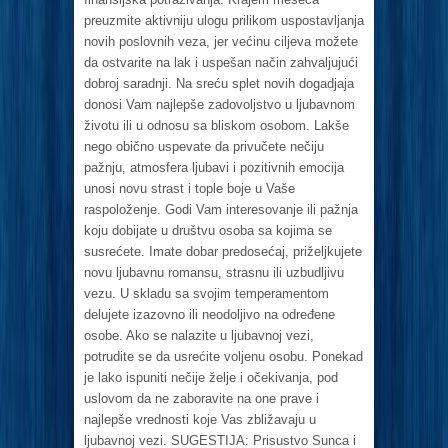
preuzmite aktivniju ulogu prilikom uspostavljanja
novih poslovnih veza, jer većinu ciljeva možete
da ostvarite na lak i uspešan način zahvaljujući
dobroj saradnji. Na sreću splet novih dogadjaja
donosi Vam najlepše zadovoljstvo u ljubavnom
životu ili u odnosu sa bliskom osobom. Lakše
nego obično uspevate da privučete nečiju
pažnju, atmosfera ljubavi i pozitivnih emocija
unosi novu strast i tople boje u Vaše
raspoloženje. Godi Vam interesovanje ili pažnja
koju dobijate u društvu osoba sa kojima se
susrećete. Imate dobar predosećaj, priželjkujete
novu ljubavnu romansu, strasnu ili uzbudljivu
vezu. U skladu sa svojim temperamentom
delujete izazovno ili neodoljivo na određene
osobe. Ako se nalazite u ljubavnoj vezi,
potrudite se da usrećite voljenu osobu. Ponekad
je lako ispuniti nečije želje i očekivanja, pod
uslovom da ne zaboravite na one prave i
najlepše vrednosti koje Vas zbližavaju u
ljubavnoj vezi. SUGESTIJA: Prisustvo Sunca i