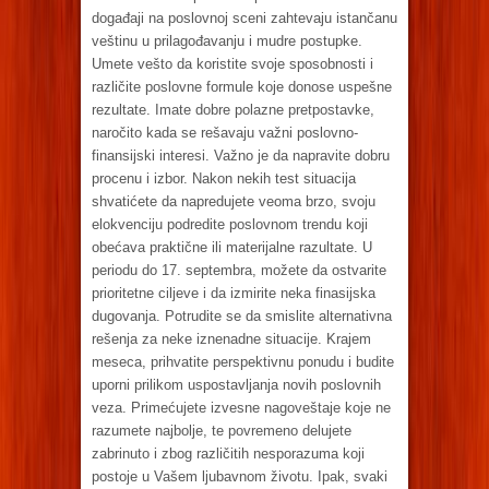
događaji na poslovnoj sceni zahtevaju istančanu
veštinu u prilagođavanju i mudre postupke.
Umete vešto da koristite svoje sposobnosti i
različite poslovne formule koje donose uspešne
rezultate. Imate dobre polazne pretpostavke,
naročito kada se rešavaju važni poslovno-
finansijski interesi. Važno je da napravite dobru
procenu i izbor. Nakon nekih test situacija
shvatićete da napredujete veoma brzo, svoju
elokvenciju podredite poslovnom trendu koji
obećava praktične ili materijalne razultate. U
periodu do 17. septembra, možete da ostvarite
prioritetne ciljeve i da izmirite neka finasijska
dugovanja. Potrudite se da smislite alternativna
rešenja za neke iznenadne situacije. Krajem
meseca, prihvatite perspektivnu ponudu i budite
uporni prilikom uspostavljanja novih poslovnih
veza. Primećujete izvesne nagoveštaje koje ne
razumete najbolje, te povremeno delujete
zabrinuto i zbog različitih nesporazuma koji
postoje u Vašem ljubavnom životu. Ipak, svaki