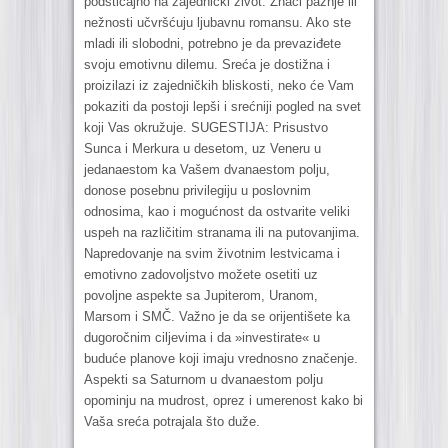
podsticajno na zajednički život. Znaci pažnje ili
nežnosti učvršćuju ljubavnu romansu. Ako ste
mladi ili slobodni, potrebno je da prevaziđete
svoju emotivnu dilemu. Sreća je dostižna i
proizilazi iz zajedničkih bliskosti, neko će Vam
pokaziti da postoji lepši i srećniji pogled na svet
koji Vas okružuje. SUGESTIJA: Prisustvo
Sunca i Merkura u desetom, uz Veneru u
jedanaestom ka Vašem dvanaestom polju,
donose posebnu privilegiju u poslovnim
odnosima, kao i mogućnost da ostvarite veliki
uspeh na različitim stranama ili na putovanjima.
Napredovanje na svim životnim lestvicama i
emotivno zadovoljstvo možete osetiti uz
povoljne aspekte sa Jupiterom, Uranom,
Marsom i SMČ. Važno je da se orijentišete ka
dugoročnim ciljevima i da »investirate« u
buduće planove koji imaju vrednosno značenje.
Aspekti sa Saturnom u dvanaestom polju
opominju na mudrost, oprez i umerenost kako bi
Vaša sreća potrajala što duže.