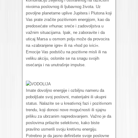
kombinaciju željenog i ostvarenog na različitim
nivoima poslovnog ili ljubavnog života. Uz
povoljne planetarne uplive Jupitera i Plutona koji
Vas prate zračite pozitivnom energijom, kao da
predosećate vrhunac sreće i zadovoljstva u
važnim situacijama. Ipak, ne zaboravite i da
uticaj Marsa u osmom polju može da provocira
na »zabranjene igre« ili na »hod po ivici«.
Emocije Vas podstiču na pozitivne misli ili na
veliku akciju, oslonite se na snagu svojih
osećanja i na unutrašnje impulse.
VODOLIJA
Imate dovoljno energije i ozbiljnu nameru da
poboljšate svoj poslovni, materijalni ili ukupni
status. Nalazite se u kreativnoj fazi i pozitivnom
trendu, koji donosi nove mogućnosti ili sjajnu
priliku za ubrzanim napredovanjem. Važno je da
poslovima prilazite selektivno, kako biste
pravilno usmerili svoju kretivnu energiju.
Potrebno je da jasno definišete svoje poslovne