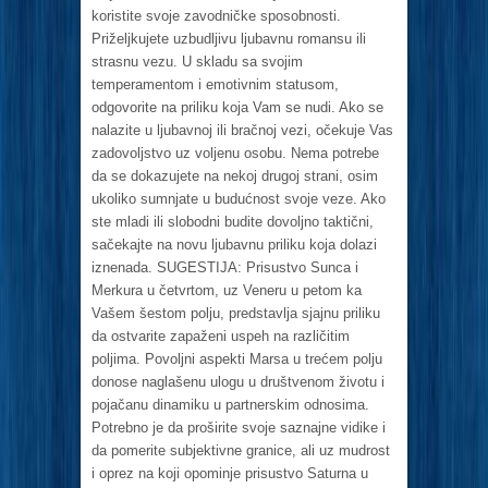
koristite svoje zavodničke sposobnosti.
Priželjkujete uzbudljivu ljubavnu romansu ili
strasnu vezu. U skladu sa svojim
temperamentom i emotivnim statusom,
odgovorite na priliku koja Vam se nudi. Ako se
nalazite u ljubavnoj ili bračnoj vezi, očekuje Vas
zadovoljstvo uz voljenu osobu. Nema potrebe
da se dokazujete na nekoj drugoj strani, osim
ukoliko sumnjate u budućnost svoje veze. Ako
ste mladi ili slobodni budite dovoljno taktični,
sačekajte na novu ljubavnu priliku koja dolazi
iznenada. SUGESTIJA: Prisustvo Sunca i
Merkura u četvrtom, uz Veneru u petom ka
Vašem šestom polju, predstavlja sjajnu priliku
da ostvarite zapaženi uspeh na različitim
poljima. Povoljni aspekti Marsa u trećem polju
donose naglašenu ulogu u društvenom životu i
pojačanu dinamiku u partnerskim odnosima.
Potrebno je da proširite svoje saznajne vidike i
da pomerite subjektivne granice, ali uz mudrost
i oprez na koji opominje prisustvo Saturna u