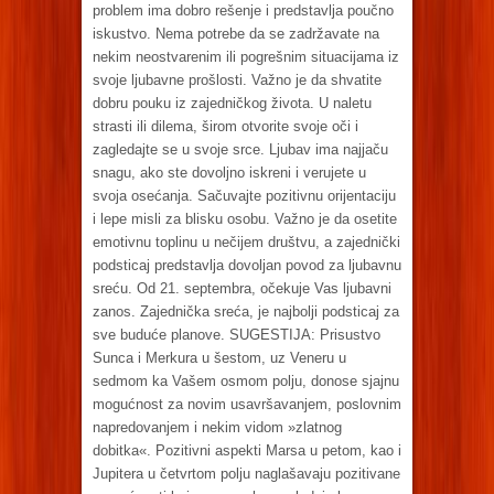
problem ima dobro rešenje i predstavlja poučno
iskustvo. Nema potrebe da se zadržavate na
nekim neostvarenim ili pogrešnim situacijama iz
svoje ljubavne prošlosti. Važno je da shvatite
dobru pouku iz zajedničkog života. U naletu
strasti ili dilema, širom otvorite svoje oči i
zagledajte se u svoje srce. Ljubav ima najjaču
snagu, ako ste dovoljno iskreni i verujete u
svoja osećanja. Sačuvajte pozitivnu orijentaciju
i lepe misli za blisku osobu. Važno je da osetite
emotivnu toplinu u nečijem društvu, a zajednički
podsticaj predstavlja dovoljan povod za ljubavnu
sreću. Od 21. septembra, očekuje Vas ljubavni
zanos. Zajednička sreća, je najbolji podsticaj za
sve buduće planove. SUGESTIJA: Prisustvo
Sunca i Merkura u šestom, uz Veneru u
sedmom ka Vašem osmom polju, donose sjajnu
mogućnost za novim usavršavanjem, poslovnim
napredovanjem i nekim vidom »zlatnog
dobitka«. Pozitivni aspekti Marsa u petom, kao i
Jupitera u četvrtom polju naglašavaju pozitivane