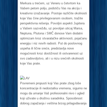
Merkura u trećem, uz Veneru u četvrtom ka
Vašem petom polju, podstiču Vas na akciju i
kreativno izražavanje. Postoje različite okolnosti
koje Vas čine privilegovanom osobom, tražite
perspektivna rešenja. Povoljni aspekti Jupitera
u Vašem sazvežđu, uz povoljan uticaj Marsa,
Neptuna, Plutona i SMČ donose Vam dodatni
optimizam kroz stvaralačke aktivnosti, pojačanu
energiju i niz novih radosti. Put do poslovnog
uspeha ili lične sreće, predstavlja nove
mogućnosti kroz dostižnost ili ostvarenost uz
svo zadovoljstvo, ali i u nizu srećnih okolnosti
koje Vas prate.
LAV
Povremeni propusti koji Vas prate zbog loše
koncentracije ili nedostatka vremena, sigurno ne
mogu da umanje Vaš profesionalni nivo i ugled
koji uživate u društvu saradnika. Sposobnost
dobrog zapažanja i veština brzog prilagođavanja