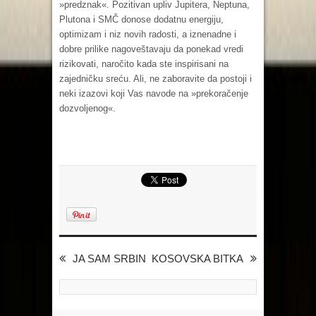
»predznak«. Pozitivan upliv Jupitera, Neptuna,
Plutona i SMČ donose dodatnu energiju,
optimizam i niz novih radosti, a iznenadne i
dobre prilike nagoveštavaju da ponekad vredi
rizikovati, naročito kada ste inspirisani na
zajedničku sreću. Ali, ne zaboravite da postoji i
neki izazovi koji Vas navode na »prekoračenje
dozvoljenog«.
JA SAM SRBIN
KOSOVSKA BITKA