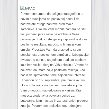
JARAC
Povremeno umete da delujete kategorično u
novim situacijama na poslovnoj sceni i da
postavljate stroge zahteve pred svoje
saradnike. Okolina Vam možda zamera na stilu
koji primenjujete i neko ne odobrava Vaše
ponašanje. Ipak strategija koju spovodite donosi
pozitivne rezultate, naročito u finansijskom
smislu. Preostaje Vam da unapredite svoju
popularnost u poslovnom okruženju. Izbegavajte
rivalstvo u odnosu sa jednom starijom osobom,
koja ima veliki uticaj na Vašu okolinu. Vreme će
pokazati da imate bolja poslovna rešenja, kao i
način da sprovedete neke zajedničke interese.
U periodu od 16. septembra, preuzmite aktivnu
ulogu i planirajte niz korisnih susreta koji će
Vam omogućiti napredovanje u karijeri. Kraj
meseca predstavlja povoljan period za
putovanje, javni nastup ili za testiranje i proveru
znanja. Povremeno prolazite kroz odredjene