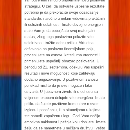
samouvereno i mudro pripremate novu poslovnu
strategiju. U želji da ostvarite uspešne rezultate
potrebno je da prekoračite svoje dosadašnje
standarde, naročito u nekim vidovima praktičnih
ili uslužnih delatnosti. Imate dovoljno energije i
stalo Vam je da poboljšate svoj materijalni
status, zbog toga poslovima prilazite vrlo
selektivno i tražite dobru priliku. Aktuelna
dešavanja na poslovno-finansijskom polju,
procenjujete na osnovu kriterijuma vrednosti i
primenjujete uspešniji obrazac poslovanja. U
periodu od 21. septembra, očekuju Vas uspešni
rezultati i nove mogućnosti koje zahtevaju
dodatno angažovanje. U pozitivnom zanosu
ponekad mislite da je sve moguće i lako
ostvariti. U ljubavnom životu ili u odnosu sa
voljenom osobom delujete vrlo energično. Imate
priliku da čujete pozitivne komentare o svom
izgledu i ponašanju, ili o situacijama u kojima
ste ostavili zapaženu ulogu. Godi Vam nečija
emotivna naklonost i pažnja koju dobijate. Imate
želju da se nametnete u nečijem društvu i vešto