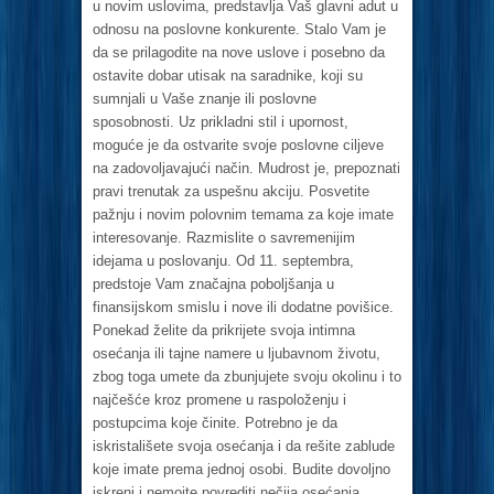
u novim uslovima, predstavlja Vaš glavni adut u
odnosu na poslovne konkurente. Stalo Vam je
da se prilagodite na nove uslove i posebno da
ostavite dobar utisak na saradnike, koji su
sumnjali u Vaše znanje ili poslovne
sposobnosti. Uz prikladni stil i upornost,
moguće je da ostvarite svoje poslovne ciljeve
na zadovoljavajući način. Mudrost je, prepoznati
pravi trenutak za uspešnu akciju. Posvetite
pažnju i novim polovnim temama za koje imate
interesovanje. Razmislite o savremenijim
idejama u poslovanju. Od 11. septembra,
predstoje Vam značajna poboljšanja u
finansijskom smislu i nove ili dodatne povišice.
Ponekad želite da prikrijete svoja intimna
osećanja ili tajne namere u ljubavnom životu,
zbog toga umete da zbunjujete svoju okolinu i to
najčešće kroz promene u raspoloženju i
postupcima koje činite. Potrebno je da
iskristališete svoja osećanja i da rešite zablude
koje imate prema jednoj osobi. Budite dovoljno
iskreni i nemojte povrediti nečija osećanja.