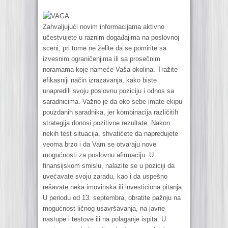
VAGA
Zahvaljujući novim informacijama aktivno
učestvujete u raznim događajima na poslovnoj
sceni, pri tome ne želite da se pomirite sa
izvesnim ograničenjima ili sa prosečnim
noramama koje nameće Vaša okolina. Tražite
efikasniji način izrazavanja, kako biste
unapredili svoju poslovnu poziciju i odnos sa
saradnicima. Važno je da oko sebe imate ekipu
pouzdanih saradnika, jer kombinacija različitih
strategija donosi pozitivne rezultate. Nakon
nekih test situacija, shvatićete da napredujete
veoma brzo i da Vam se otvaraju nove
mogućnosti za poslovnu afirmaciju. U
finansijskom smislu, nalazite se u poziciji da
uvećavate svoju zaradu, kao i da uspešno
rešavate neka imovinska ili investiciona pitanja.
U periodu od 13. septembra, obratite pažnju na
mogućnost ličnog usavršavanja, na javne
nastupe i testove ili na polaganje ispita. U