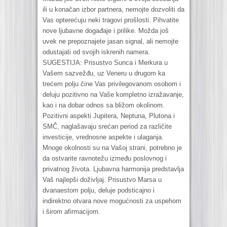
ili u konačan izbor partnera, nemojte dozvoliti da
Vas opterećuju neki tragovi prošlosti. Pihvatite
nove ljubavne događaje i prilike. Možda još
uvek ne prepoznajete jasan signal, ali nemojte
odustajati od svojih iskrenih namera.
SUGESTIJA: Prisustvo Sunca i Merkura u
Vašem sazvežđu, uz Veneru u drugom ka
trećem polju čine Vas privilegovanom osobom i
deluju pozitivno na Vaše kompletno izražavanje,
kao i na dobar odnos sa bližom okolinom.
Pozitivni aspekti Jupitera, Neptuna, Plutona i
SMČ, naglašavaju srećan period za različite
investicije, vrednosne aspekte i ulaganja.
Mnoge okolnosti su na Vašoj strani, potrebno je
da ostvarite ravnotežu između poslovnog i
privatnog života. Ljubavna harmonija predstavlja
Vaš najlepši doživljaj. Prisustvo Marsa u
dvanaestom polju, deluje podsticajno i
indirektno otvara nove mogućnosti za uspehom
i širom afirmacijom.