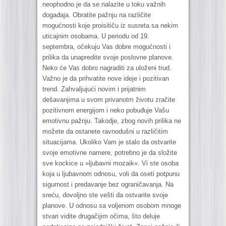
neophodno je da se nalazite u toku važnih
događaja. Obratite pažnju na različite
mogućnosti koje proisitiču iz susreta sa nekim
uticajnim osobama. U periodu od 19.
septembra, očekuju Vas dobre mogućnosti i
prilika da unapredite svoje poslovne planove.
Neko će Vas dobro nagraditi za uloženi trud.
Važno je da prihvatite nove ideje i pozitivan
trend. Zahvaljujući novim i prijatnim
dešavanjima u svom privanotm životu zračite
pozitivnom energijom i neko pobuđuje Vašu
emotivnu pažnju. Takodje, zbog novih prilika ne
možete da ostanete ravnodušni u različitim
situacijama. Ukoliko Vam je stalo da ostvarite
svoje emotivne namere, potrebno je da složite
sve kockice u »ljubavni mozaik«. Vi ste osoba
koja u ljubavnom odnosu, voli da oseti potpunu
sigurnost i predavanje bez ograničavanja. Na
sreću, dovoljno ste vešti da ostvarite svoje
planove. U odnosu sa voljenom osobom mnoge
stvari vidite drugačijim očima, što deluje