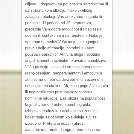
ciljeve u dogovoru sa pouzdanim saradnicima ili
uz stručnu konsultaciju. Nakon velikog
zalaganja očekuje Vas adekvatna nagrada ili
priznanje. U periodu od 19. septembra,
predstoje Vam dobre mogućnosti i naglašeni
susreti ili kontakti sa inostranstvom. Neko je
spreman da podrži Vaše ideje i zalaganje u
pravcu dalje afirmacije, potrebni su Vam
pouzdani saradnici. Aktivna uloga i dodatna
angažovanost u različitim pravcima poboljšava
Vašu poziciju. U skladu sa svojim osnovnim
raspoloženjem, temperamentom i emotivnim
afinitetima umete da delujete vrlo izazovno ili
neodoljivo na okolinu. Ali, zbog pogrešnih izjava
ili nepromišljenih postupaka zapadate u
konfliktne situacije. Bez obzira na popularnost
koju uživate u društvu suprotnog pola,
izbegavajte ulazak u »zabranjenu zonu« ili
koketiranje sa osobom koja deluje suviše
izazovno. Preterana doza hrabrosti ili
avanturizma, može da ugrozi Vaš odnos sa