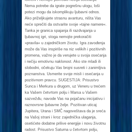
Nema potrebe da igrate pogrešnu ulogu, loši
potezi mogu da iskomplikuju ljubavni odnos.
Ako priželjkujete strasnu avanturu, ništa Vas
neće sprečiti da ostvarite svoje »tajne namere«.
Tanka je granica spajanja ili razdvajanja u
ljubavnoj igri, stoga nemojte prekoračiti
»pravila« u zajedničkom životu. Igra zavođenja
može da Vas inspiriše na niz velikih i pozitivnih
promena, važno je da verujete u svoja osećanja
i nečiju emotivnu naklonost. Ako ste mladi ili
slobodni, očekuju Vas brojni susreti i zanimljiva
poznanstva. Usmerite svoje misli i osećanja u
pozitivnom pravcu. SUGESTIJA: Prisustvo
Sunca i Merkura u drugom, uz Veneru u trećem
ka Vašem četvrtom polju i Marsa u Vašem
sazvežđu, navode Vas na pojačanu inicijativu i
raznovrsne ljubavne želje. Pozitivan uticaj
Jupitera, Urana i SMČ nagoveštava da je sreća
na Vašoj strani i kroz zajednička ulaganja,
osetićete dodatne prilive energije i novu životnu
radost. Prisustvo Saturna u četvrtom polju,