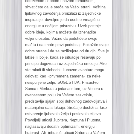
određenom osobom i novom romansom,
shvatićete da je sreća na Vašoj strani. Veština
ljubavnog zavođenja proizilazi iz zajedničke
inspiracije, dovoljno je da osetite »magičnu
energiju« u nečijem prisustvu. Uvek postoje
dobre ideje, kojima možete da iznenadite
voljenu osobu. Važno da podstičete svoju
maštu i da imate pravi podsticaj. Pokažite svoje
dobre strane i da se razlikujete od drugih. Sve je
lakše ili bolje, kada se situacije rešavaju po
principu dogovora i uz zajedničku emociju. Ako
ste mladi ili slobodni, ljubavne avanture mogu
delovati kao »privremena zamena« za neke
neispunjene želje. SUGESTIJA: Prisustvo
Sunca i Merkura u jedanaestom, uz Veneru u
dvanaestom polju ka Vašem sazvežđu,
predstavlja sjajan spoj duhovnog zadovoljstva i
materijalne satisfakcije. Sreća je dostižna, kroz
ostvarenje ljubavnih želja i poslovnih ciljeva.
Povoljniji uticaji Jupitera, Neptuna i Plutona,
naglašavaju dodatni optimizam, energiju i
hrabrost. Ali, iritirajući uticaji Saturna u Vašem