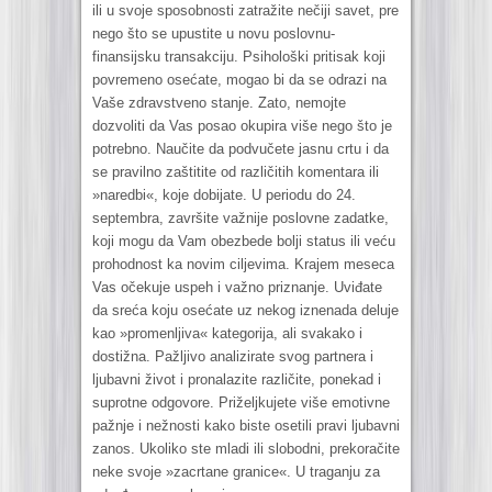
ili u svoje sposobnosti zatražite nečiji savet, pre
nego što se upustite u novu poslovnu-
finansijsku transakciju. Psihološki pritisak koji
povremeno osećate, mogao bi da se odrazi na
Vaše zdravstveno stanje. Zato, nemojte
dozvoliti da Vas posao okupira više nego što je
potrebno. Naučite da podvučete jasnu crtu i da
se pravilno zaštitite od različitih komentara ili
»naredbi«, koje dobijate. U periodu do 24.
septembra, završite važnije poslovne zadatke,
koji mogu da Vam obezbede bolji status ili veću
prohodnost ka novim ciljevima. Krajem meseca
Vas očekuje uspeh i važno priznanje. Uviđate
da sreća koju osećate uz nekog iznenada deluje
kao »promenljiva« kategorija, ali svakako i
dostižna. Pažljivo analizirate svog partnera i
ljubavni život i pronalazite različite, ponekad i
suprotne odgovore. Priželjkujete više emotivne
pažnje i nežnosti kako biste osetili pravi ljubavni
zanos. Ukoliko ste mladi ili slobodni, prekoračite
neke svoje »zacrtane granice«. U traganju za