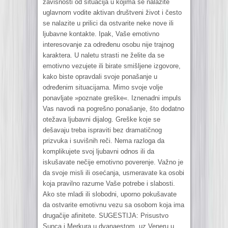
zavisnosti od situacija u kojima se nalazite
uglavnom vodite aktivan društveni život i često
se nalazite u prilici da ostvarite neke nove ili
ljubavne kontakte. Ipak, Vaše emotivno
interesovanje za određenu osobu nije trajnog
karaktera. U naletu strasti ne želite da se
emotivno vezujete ili birate smišljene izgovore,
kako biste opravdali svoje ponašanje u
određenim situacijama. Mimo svoje volje
ponavljate »poznate greške«. Iznenadni impuls
Vas navodi na pogrešno ponašanje, što dodatno
otežava ljubavni dijalog. Greške koje se
dešavaju treba ispraviti bez dramatičnog
prizvuka i suvišnih reči. Nema razloga da
komplikujete svoj ljubavni odnos ili da
iskušavate nečije emotivno poverenje. Važno je
da svoje misli ili osećanja, usmeravate ka osobi
koja pravilno razume Vaše potrebe i slabosti.
Ako ste mladi ili slobodni, uporno pokušavate
da ostvarite emotivnu vezu sa osobom koja ima
drugačije afinitete. SUGESTIJA: Prisustvo
Sunca i Merkura u dvanaestom, uz Veneru u