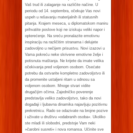
Vaš trud ili zalaganje na različite načine. U
periodu od 14. septembra, očekuje Vas novi
uspeh u rešavanju materijalnih ili statusnih
pitanja. Krajem meseca, u diplomatskom maniru
prihvatite poslove koji ne iziskuju veliki napor i
opterećenje. Na sreću pronalazite emotivnu
inspiraciju na različitim stranama i delujete
zadovoljno u nečijem prisustvu. Novi izazovi u
Vama pokreću neke skrivene emotivne želje i
potisnuta maštanja. Ne krijete da imate velika
očekivanja pred voljenom osobom. Osećate
potrebu da ostvarite kompletno zadovoljstvo ili
da promenite ustaljeni ritam u odnosu sa
voljenom osobom. Mnoge stvari vidite
drugačijim očima. Zajedničko poverenje
predstavlja veliko zadovoljstvo, tako da novi
događaji i ljubavna dinamika najavljuju pozitivnu
prekretnicu. Rado se odazivate na brojne pozive
i uživate u društvu »odabranih osoba«. Ukoliko
ste mladi ili slobodni, predstoje Vam neki
»čarobni susreti« i nova romansa. Učinite sve