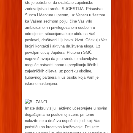
što je potrebno, da uvaličate zajedničko
zadovoljstvo i sreću. SUGESTIJA: Prisustvo
Sunca i Merkura u petom, uz Veneru u šestom
ka Vašem sedmom polju, čine Vas vrlo
ambicioznom i privilegovanom osobom u
odredjenim situacijama koje utiču na Vaš
poslovni, društveni i ljubavni život. Očekuju Vas
brojni kontakti i aktivna društvena uloga. Uz
povoljan uticaj Jupitera, Plutona i SMČ
nagoveštavaju da je u sreću i zadovoljstvo
moguće ostvariti samo u preplitanju ličnih i
zajedničkih ciljeva, uz podršku okoline,
ljubavnog partnera ili uz osobu koja Vam je
iskreno naklonjena.
BLIZANCI
Imate dobru viziju i aktivno učestvujete u novim
događajima na poslovnoj sceni, pri tome
nalazite se u društvu uspešnih ljudi koji Vas
podstiču na kreativno izražavanje. Delujete