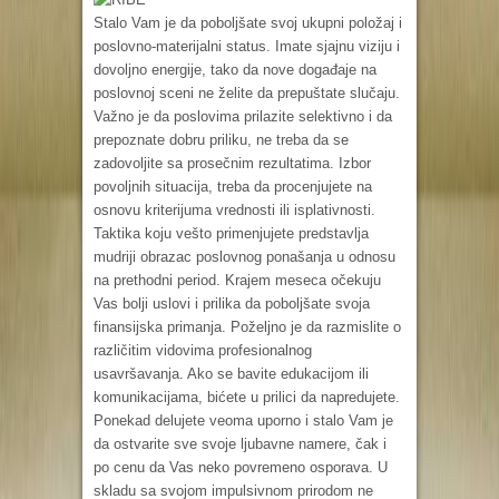
Stalo Vam je da poboljšate svoj ukupni položaj i
poslovno-materijalni status. Imate sjajnu viziju i
dovoljno energije, tako da nove događaje na
poslovnoj sceni ne želite da prepuštate slučaju.
Važno je da poslovima prilazite selektivno i da
prepoznate dobru priliku, ne treba da se
zadovoljite sa prosečnim rezultatima. Izbor
povoljnih situacija, treba da procenjujete na
osnovu kriterijuma vrednosti ili isplativnosti.
Taktika koju vešto primenjujete predstavlja
mudriji obrazac poslovnog ponašanja u odnosu
na prethodni period. Krajem meseca očekuju
Vas bolji uslovi i prilika da poboljšate svoja
finansijska primanja. Poželjno je da razmislite o
različitim vidovima profesionalnog
usavršavanja. Ako se bavite edukacijom ili
komunikacijama, bićete u prilici da napredujete.
Ponekad delujete veoma uporno i stalo Vam je
da ostvarite sve svoje ljubavne namere, čak i
po cenu da Vas neko povremeno osporava. U
skladu sa svojom impulsivnom prirodom ne