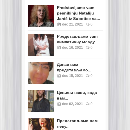
Predstavljamo vam
pesnikinju Nataliju
Janić iz Subotice sa...
dec 21, 2021
0
Pредстављамо vam
симпатичну младу...
dec 16, 2021
0
Данас вам
представљамо...
dec 15, 2021
0
Цењени наши, сада
вам...
dec 02, 2021
0
Представљамо вам
лепу...