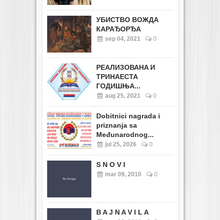
УБИСТВО ВОЖДА
КАРАЂОРЂА
sep 04, 2021
0
РЕАЛИЗОВАНA И
ТРИНАЕСТА
ГОДИШЊА...
aug 25, 2021
0
Dobitnici nagrada i
priznanja sa
Međunarodnog...
jul 25, 2026
0
S N O V I
mar 09, 2010
0
B A J N A V I L A