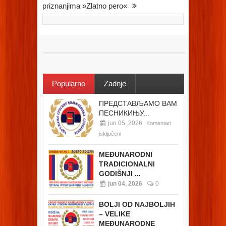
priznanjima »Zlatno pero«
Popularno
Zadnje
ПРЕДСТАВЉАМО ВАМ
ПЕСНИКИЊУ...
jun 05, 2026
Komentari
isključeni
MEĐUNARODNI
TRADICIONALNI
GODIŠNJI ...
jun 04, 2026
0
BOLJI OD NAJBOLJIH
– VELIKE
MEĐUNARODNE