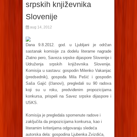
srpskih književnika
Slovenije
aug 14, 2012
Dana 9.8.2012. god. u Ljubljani je održan
sastanak komisije za dodelu literarne nagrade
Zlatno pero, Saveza srpske dijaspore Slovenije i
Udruženja srpskih književnika Slovenije.
Komisija u sastavu: gospodin Milenko Vakanjac
(predsednik), gospođa Mila Pešić i gospodin
Saša Gajić (članovi), pregledali su 90 radova
koji su u roku, predviđenim propozicijama
konkursa, prispeli na Savez srpske dijaspore i
USKS.
Komisija je pregledala spomenute radove i
zaključila da propozicijama konkursa, kao i
literarnim kriterijama odgovaraju sledeća
autorska dela: gospodina Ljubenka Zvizdića,