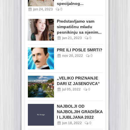
specijalnog...
jan 24, 2023
0
Predstavljamo vam
simpatičnu mladu
pesnikinju sa njenim...
jan 21, 2023
0
PRE ILI POSLE SMRTI?
nov 20, 2022
0
„VELIKO PRIZNANJE
DARI IZ JASENOVCA“
jul 05, 2022
0
NAJBOLJI OD
NAJBOLJIH GRADIŠKA
I LJUBLJANA 2022
jun 18, 2022
0