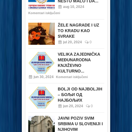
NEŠTO MALO I DA...
aug 10, 2024
Komentari isključeni
ŽELE NAGRADE I UZ
TO KRADU KAO
SVRAKE
jul 20, 2024
0
VELIKA ZAJEDNIČKA
MEĐUNARODNA
KNJIŽEVNO
KULTURNO...
jun 30, 2024
Komentari isključeni
BOLJI OD NAJBOLJIH
– БОЉИ ОД
НАЈБОЉИХ
jun 20, 2024
0
JAVNI POZIV SVIM
SRBIMA U SLOVENIJI I
NJIHOVIM