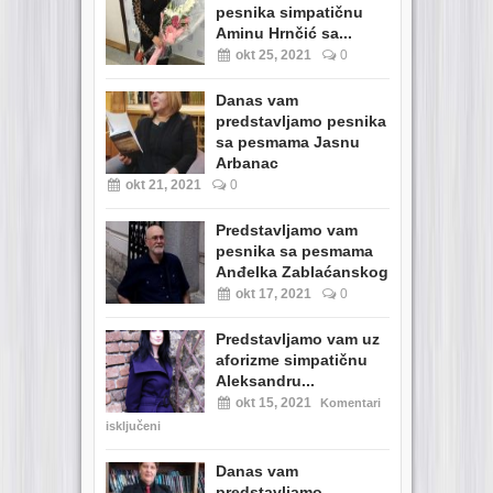
pesnika simpatičnu
Aminu Hrnčić sa...
okt 25, 2021
0
Danas vam
predstavljamo pesnika
sa pesmama Jasnu
Arbanac
okt 21, 2021
0
Predstavljamo vam
pesnika sa pesmama
Anđelka Zablaćanskog
okt 17, 2021
0
Predstavljamo vam uz
aforizme simpatičnu
Aleksandru...
okt 15, 2021
Komentari
isključeni
Danas vam
predstavljamo