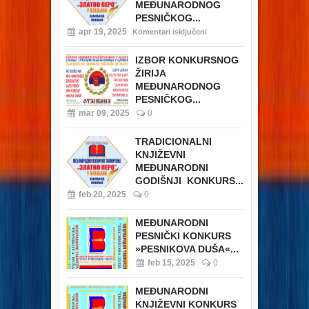
MEĐUNARODNOG
PESNIČKOG...
apr 19, 2025
Komentari isključeni
IZBOR KONKURSNOG
ŽIRIJA
MEĐUNARODNOG
PESNIČKOG...
mar 09, 2025
0
TRADICIONALNI
KNJIŽEVNI
MEĐUNARODNI
GODIŠNJI KONKURS...
feb 20, 2025
0
MEĐUNARODNI
PESNIČKI KONKURS
»PESNIKOVA DUŠA«...
feb 15, 2025
0
MEĐUNARODNI
KNJIŽEVNI KONKURS