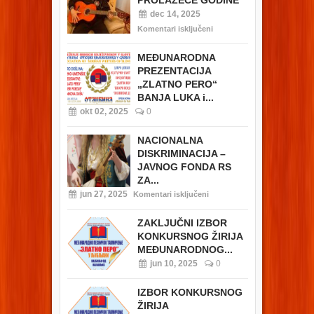
PROLAZEĆE GODINE
dec 14, 2025
Komentari isključeni
MEĐUNARODNA
PREZENTACIJA
„ZLATNO PERO“
BANJA LUKA i...
okt 02, 2025
0
NACIONALNA
DISKRIMINACIJA –
JAVNOG FONDA RS
ZA...
jun 27, 2025
Komentari isključeni
ZAKLJUČNI IZBOR
KONKURSNOG ŽIRIJA
MEĐUNARODNOG...
jun 10, 2025
0
IZBOR KONKURSNOG
ŽIRIJA