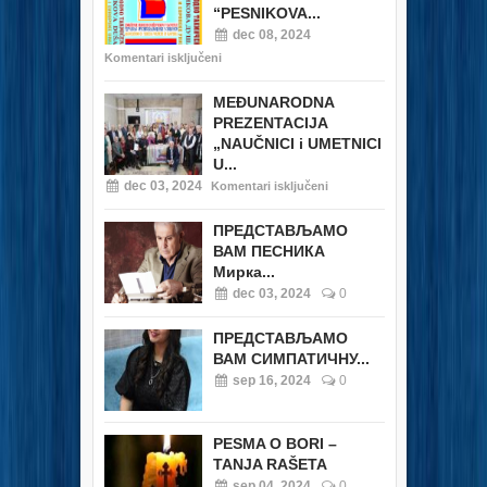
“PESNIKOVA...
dec 08, 2024
Komentari isključeni
MEĐUNARODNA
PREZENTACIJA
„NAUČNICI i UMETNICI
U...
dec 03, 2024
Komentari isključeni
ПРЕДСТАВЉАМО
ВАМ ПЕСНИКА
Мирка...
dec 03, 2024
0
ПРЕДСТАВЉАМО
ВАМ СИМПАТИЧНУ...
sep 16, 2024
0
PESMA O BORI –
TANJA RAŠETA
sep 04, 2024
0