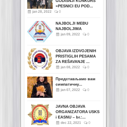
GODIŠNJI KONKURS
»PESNICI EU POD...
jan 28, 2022
0
NAJBOLJI MEĐU
NAJBOLJIMA
jan 09, 2022
0
OBJAVA IZDVOJENIH
PRISTIGLIH PESAMA
ZA REŠAVANJE ...
jan 08, 2022
0
Представљамо вам
симпатичну...
jan 07, 2022
0
JAVNA OBJAVA
ORGANIZATORA USKS
i EASNU – br.:...
dec 22, 2021
0