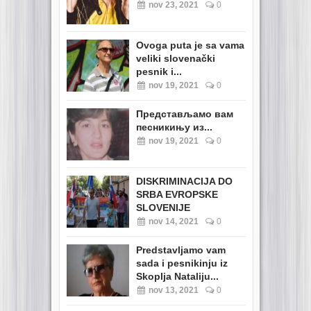
nov 23, 2021
0
Ovoga puta je sa vama
veliki slovenački
pesnik i...
nov 19, 2021
0
Представљамо вам
песникињу из...
nov 19, 2021
0
DISKRIMINACIJA DO
SRBA EVROPSKE
SLOVENIJE
nov 14, 2021
0
Predstavljamo vam
sada i pesnikinju iz
Skoplja Nataliju...
nov 13, 2021
0