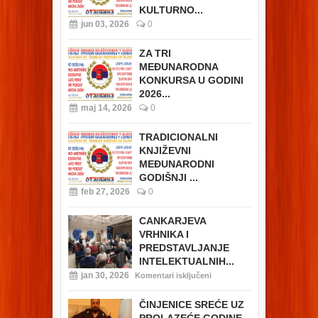
KULTURNO...
jun 03, 2026
0
ZA TRI
MEĐUNARODNA
KONKURSA U GODINI
2026...
maj 14, 2026
0
TRADICIONALNI
KNJIŽEVNI
MEĐUNARODNI
GODIŠNJI ...
feb 27, 2026
0
CANKARJEVA
VRHNIKA I
PREDSTAVLJANJE
INTELEKTUALNIH...
jan 30, 2026
Komentari isključeni
ČINJENICE SREĆE UZ