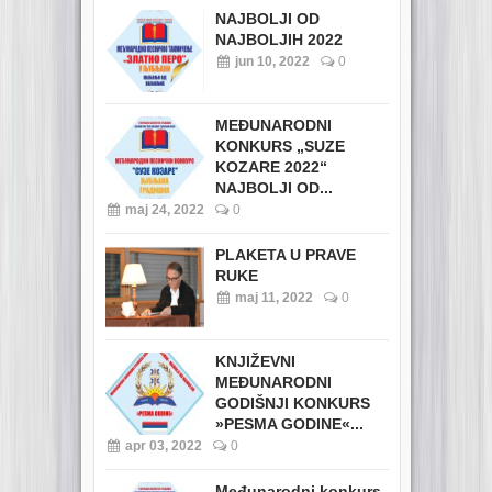
NAJBOLJI OD
NAJBOLJIH 2022
jun 10, 2022
0
MEĐUNARODNI
KONKURS „SUZE
KOZARE 2022“
NAJBOLJI OD...
maj 24, 2022
0
PLAKETA U PRAVE
RUKE
maj 11, 2022
0
KNJIŽEVNI
MEĐUNARODNI
GODIŠNJI KONKURS
»PESMA GODINE«...
apr 03, 2022
0
Međunarodni konkurs