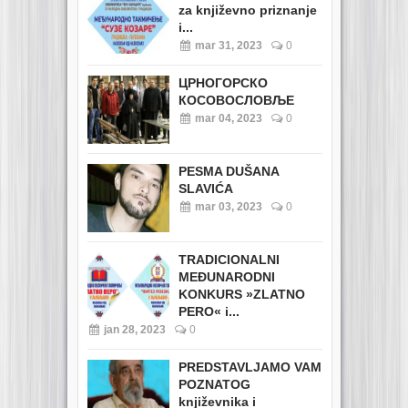
za književno priznanje
i...
mar 31, 2023
0
ЦРНОГОРСКО
КОСОВОСЛОВЉЕ
mar 04, 2023
0
PESMA DUŠANA
SLAVIĆA
mar 03, 2023
0
TRADICIONALNI
MEĐUNARODNI
KONKURS »ZLATNO
PERO« i...
jan 28, 2023
0
PREDSTAVLJAMO VAM
POZNATOG
književnika i