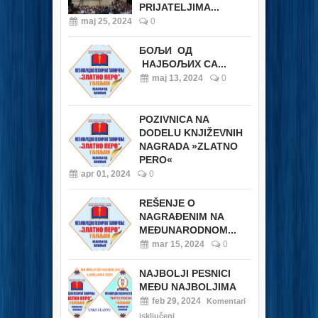
PRIJATELJIMA...
maj 25, 2024
0
БОЉИ ОД
НАЈБОЉИХ СА...
maj 13, 2024
0
POZIVNICA NA
DODELU KNJIŽEVNIH
NAGRADA »ZLATNO
PERO«
apr 01, 2024
0
REŠENJE O
NAGRAĐENIM NA
MEĐUNARODNOM...
mar 15, 2024
0
NAJBOLJI PESNICI
MEĐU NAJBOLJIMA
feb 29, 2024
Komentari
isključeni