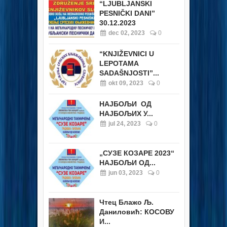
“LJUBLJANSKI
PESNIČKI DANI”
30.12.2023
dec 02, 2023
0
“KNJIŽEVNICI U
LEPOTAMA
SADAŠNJOSTI”...
okt 09, 2023
0
НАЈБОЉИ ОД
НАЈБОЉИХ У...
jul 24, 2023
0
„СУЗЕ КОЗАРЕ 2023“
НАЈБОЉИ ОД...
jun 03, 2023
0
Чтец Блажо Љ.
Даниловић: КОСОВУ
И...