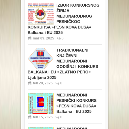
IZBOR KONKURSNOG
ŽIRIJA
MEĐUNARODNOG
PESNIČKOG
KONKURSA »PESNIKOVA DUŠA«
Balkana i EU 2025
mar 09, 2025
0
TRADICIONALNI
KNJIŽEVNI
MEĐUNARODNI
GODIŠNJI KONKURS
BALKANA I EU »ZLATNO PERO«
Ljubljana 2025
feb 20, 2025
0
MEĐUNARODNI
PESNIČKI KONKURS
»PESNIKOVA DUŠA«
Balkana i EU 2025
feb 15, 2025
0