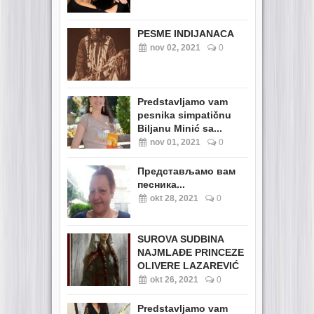
PESME INDIJANACA
nov 02, 2021
0
Predstavljamo vam
pesnika simpatičnu
Biljanu Minić sa...
nov 01, 2021
0
Представљамо вам
песника...
okt 28, 2021
0
SUROVA SUDBINA
NAJMLAĐE PRINCEZE
OLIVERE LAZAREVIĆ
okt 26, 2021
0
Predstavljamo vam