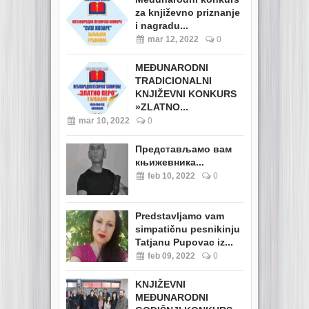
za književno priznanje
i nagradu...
mar 12, 2022
0
MEĐUNARODNI
TRADICIONALNI
KNJIŽEVNI KONKURS
»ZLATNO...
mar 10, 2022
0
Представљамо вам
књижевника...
feb 10, 2022
0
Predstavljamo vam
simpatičnu pesnikinju
Tatjanu Pupovac iz...
feb 09, 2022
0
KNJIŽEVNI
MEĐUNARODNI