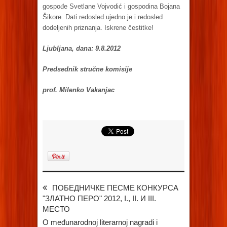
gospođe Svetlane Vojvodić i gospodina Bojana
Šikore. Dati redosled ujedno je i redosled
dodeljenih priznanja. Iskrene čestitke!
Ljubljana, dana: 9.8.2012
Predsednik stručne komisije
prof. Milenko Vakanjac
ПОБЕДНИЧКЕ ПЕСМЕ КОНКУРСА
"ЗЛАТНО ПЕРО" 2012, I., II. И III.
МЕСТО
O međunarodnoj literarnoj nagradi i