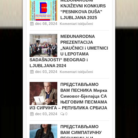
MEĐUNARODNI
KNJIŽEVNI KONKURS
“PESNIKOVA DUŠA”
LJUBLJANA 2025
dec 08, 2024
Komentari isključeni
MEĐUNARODNA
PREZENTACIJA
„NAUČNICI i UMETNICI
U LEPOTAMA
SADAŠNJOSTI“ BEOGRAD i
LJUBLJANA 2024
dec 03, 2024
Komentari isključeni
ПРЕДСТАВЉАМО
ВАМ ПЕСНИКА Мирка
Симовог-Бјелајца СА
ЊЕГОВИМ ПЕСМАМА
ИЗ СИРИНГА – РЕПУБЛИКА СРБИЈА
dec 03, 2024
0
ПРЕДСТАВЉАМО
ВАМ СИМПАТИЧНУ