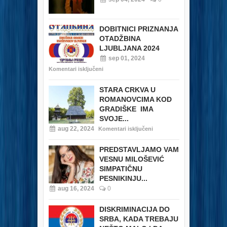
DOBITNICI PRIZNANJA
OTADŽBINA
LJUBLJANA 2024
sep 01, 2024
Komentari isključeni
STARA CRKVA U
ROMANOVCIMA KOD
GRADIŠKE IMA
SVOJE...
aug 22, 2024
Komentari isključeni
PREDSTAVLJAMO VAM
VESNU MILOŠEVIĆ
SIMPATIČNU
PESNIKINJU...
aug 16, 2024
0
DISKRIMINACIJA DO
SRBA, KADA TREBAJU