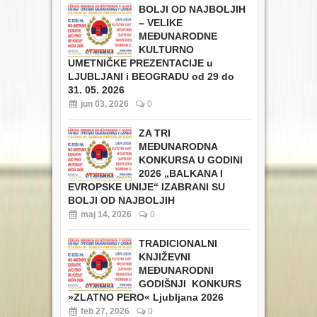
BOLJI OD NAJBOLJIH
– VELIKE
MEĐUNARODNE
KULTURNO
UMETNIČKE PREZENTACIJE u
LJUBLJANI i BEOGRADU od 29 do
31. 05. 2026
jun 03, 2026
0
ZA TRI
MEĐUNARODNA
KONKURSA U GODINI
2026 „BALKANA I
EVROPSKE UNIJE“ IZABRANI SU
BOLJI OD NAJBOLJIH
maj 14, 2026
0
TRADICIONALNI
KNJIŽEVNI
MEĐUNARODNI
GODIŠNJI KONKURS
»ZLATNO PERO« Ljubljana 2026
feb 27, 2026
0