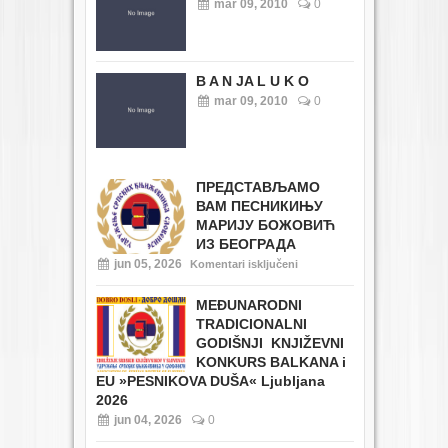
mar 09, 2010
0
B A N JA L U K O
mar 09, 2010
0
ПРЕДСТАВЉАМО
ВАМ ПЕСНИКИЊУ
МАРИЈУ БОЖОВИЋ
ИЗ БЕОГРАДА
jun 05, 2026
Komentari isključeni
MEĐUNARODNI
TRADICIONALNI
GODIŠNJI KNJIŽEVNI
KONKURS BALKANA i
EU
»PESNIKOVA DUŠA« Ljubljana
2026
jun 04, 2026
0