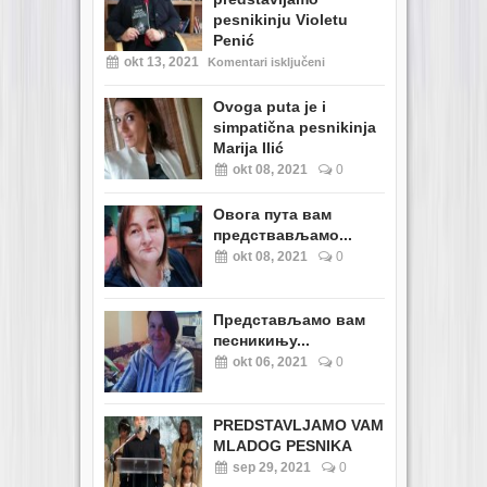
pesnikinju Violetu
Penić
okt 13, 2021
Komentari isključeni
Ovoga puta je i
simpatična pesnikinja
Marija Ilić
okt 08, 2021
0
Овога пута вам
предствављамо...
okt 08, 2021
0
Представљамо вам
песникињу...
okt 06, 2021
0
PREDSTAVLJAMO VAM
MLADOG PESNIKA
sep 29, 2021
0