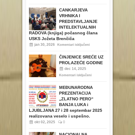
CANKARJEVA
VRHNIKA I
PREDSTAVLJANJE
INTELEKTUALNIH
RADOVA (knjiga) počasnog člana
USKS Jožeta Brenčiča
jan 30, 2026
Komentari isključeni
ČINJENICE SREĆE UZ
PROLAZEĆE GODINE
dec 14, 2025
Komentari isključeni
MEĐUNARODNA
PREZENTACIJA
„ZLATNO PERO“
BANJA LUKA i
LJUBLJANA 27 i 28 septembar 2025
realizovana veselo i uspešno.
okt 02, 2025
0
NACIONALNA