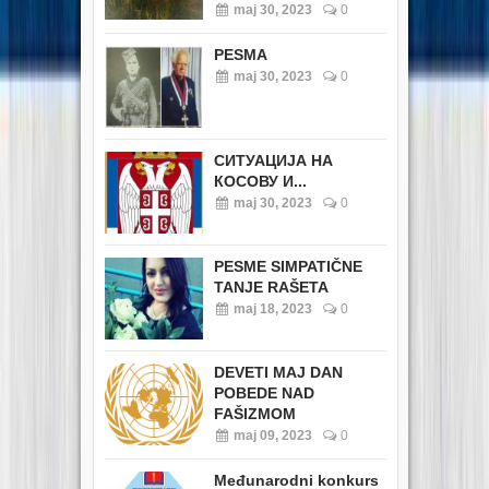
maj 30, 2023
0
PESMA
maj 30, 2023
0
СИТУАЦИЈА НА
КОСОВУ И...
maj 30, 2023
0
PESME SIMPATIČNE
TANJE RAŠETA
maj 18, 2023
0
DEVETI MAJ DAN
POBEDE NAD
FAŠIZMOM
maj 09, 2023
0
Međunarodni konkurs