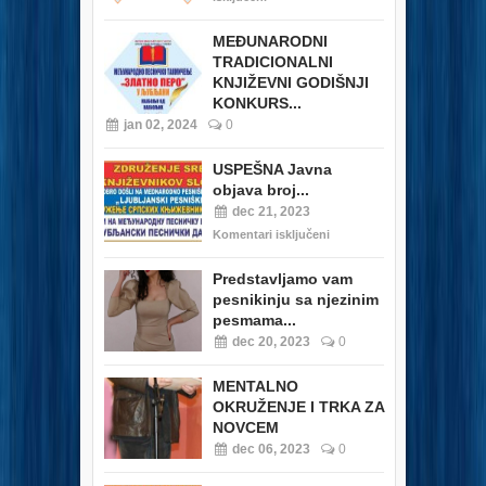
MEĐUNARODNI
TRADICIONALNI
KNJIŽEVNI GODIŠNJI
KONKURS...
jan 02, 2024
0
USPEŠNA Javna
objava broj...
dec 21, 2023
Komentari isključeni
Predstavljamo vam
pesnikinju sa njezinim
pesmama...
dec 20, 2023
0
MENTALNO
OKRUŽENJE I TRKA ZA
NOVCEM
dec 06, 2023
0