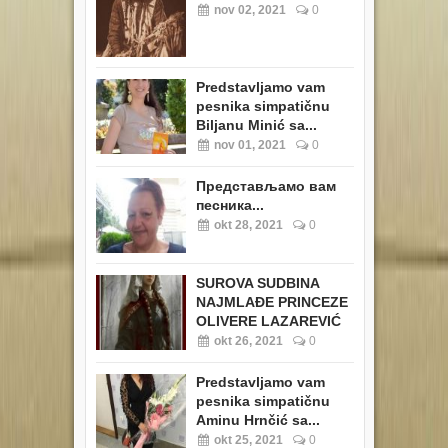
nov 02, 2021
0
Predstavljamo vam
pesnika simpatičnu
Biljanu Minić sa...
nov 01, 2021
0
Представљамо вам
песника...
okt 28, 2021
0
SUROVA SUDBINA
NAJMLAĐE PRINCEZE
OLIVERE LAZAREVIĆ
okt 26, 2021
0
Predstavljamo vam
pesnika simpatičnu
Aminu Hrnčić sa...
okt 25, 2021
0