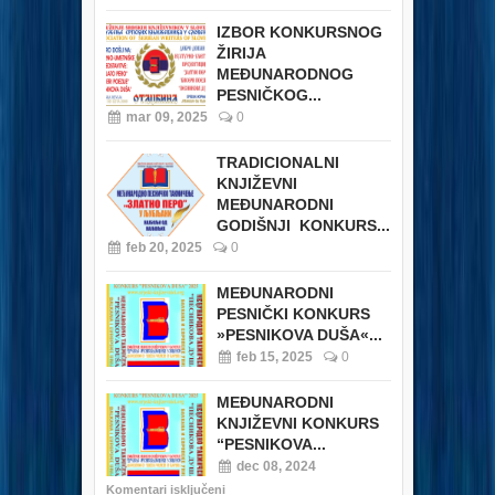
IZBOR KONKURSNOG
ŽIRIJA
MEĐUNARODNOG
PESNIČKOG...
mar 09, 2025
0
TRADICIONALNI
KNJIŽEVNI
MEĐUNARODNI
GODIŠNJI KONKURS...
feb 20, 2025
0
MEĐUNARODNI
PESNIČKI KONKURS
»PESNIKOVA DUŠA«...
feb 15, 2025
0
MEĐUNARODNI
KNJIŽEVNI KONKURS
“PESNIKOVA...
dec 08, 2024
Komentari isključeni