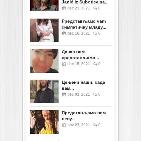
Janić iz Subotice sa...
dec 21, 2021
0
Pредстављамо vam
симпатичну младу...
dec 16, 2021
0
Данас вам
представљамо...
dec 15, 2021
0
Цењени наши, сада
вам...
dec 02, 2021
0
Представљамо вам
лепу...
nov 23, 2021
0