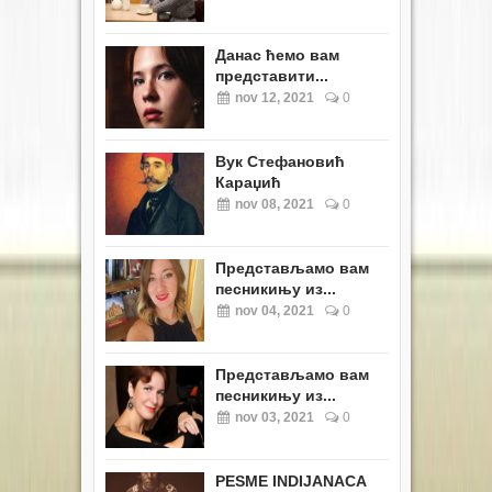
Данас ћемо вам
представити...
nov 12, 2021
0
Вук Стефановић
Караџић
nov 08, 2021
0
Представљамо вам
песникињу из...
nov 04, 2021
0
Представљамо вам
песникињу из...
nov 03, 2021
0
PESME INDIJANACA