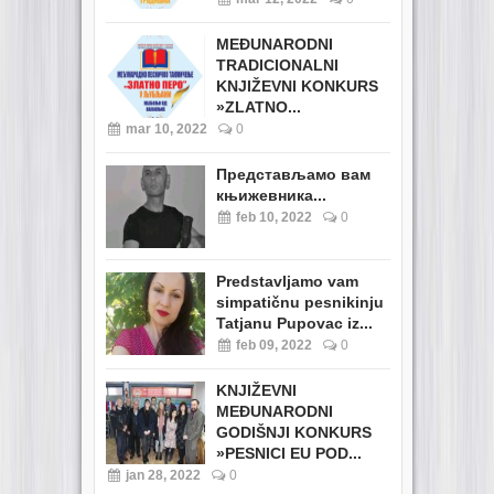
MEĐUNARODNI
TRADICIONALNI
KNJIŽEVNI KONKURS
»ZLATNO...
mar 10, 2022
0
Представљамо вам
књижевника...
feb 10, 2022
0
Predstavljamo vam
simpatičnu pesnikinju
Tatjanu Pupovac iz...
feb 09, 2022
0
KNJIŽEVNI
MEĐUNARODNI
GODIŠNJI KONKURS
»PESNICI EU POD...
jan 28, 2022
0