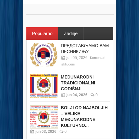
Popularno
Zadnje
ПРЕДСТАВЉАМО ВАМ
ПЕСНИКИЊУ...
jun 05, 2026
Komentari
isključeni
MEĐUNARODNI
TRADICIONALNI
GODIŠNJI ...
jun 04, 2026
0
BOLJI OD NAJBOLJIH
– VELIKE
MEĐUNARODNE
KULTURNO...
jun 03, 2026
0