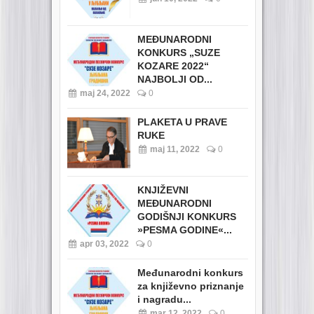
MEĐUNARODNI
KONKURS „SUZE
KOZARE 2022“
NAJBOLJI OD...
maj 24, 2022
0
PLAKETA U PRAVE
RUKE
maj 11, 2022
0
KNJIŽEVNI
MEĐUNARODNI
GODIŠNJI KONKURS
»PESMA GODINE«...
apr 03, 2022
0
Međunarodni konkurs
za književno priznanje
i nagradu...
mar 12, 2022
0