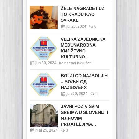
ŽELE NAGRADE I UZ
TO KRADU KAO
SVRAKE
jul 20, 2024
0
VELIKA ZAJEDNIČKA
MEĐUNARODNA
KNJIŽEVNO
KULTURNO...
jun 30, 2024
Komentari isključeni
BOLJI OD NAJBOLJIH
– БОЉИ ОД
НАЈБОЉИХ
jun 20, 2024
0
JAVNI POZIV SVIM
SRBIMA U SLOVENIJI I
NJIHOVIM
PRIJATELJIMA...
maj 25, 2024
0