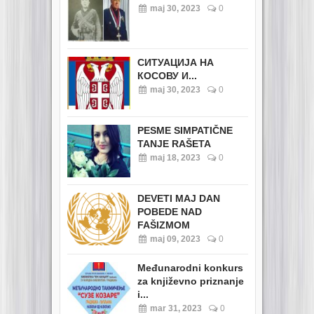
maj 30, 2023
0
СИТУАЦИЈА НА
КОСОВУ И...
maj 30, 2023
0
PESME SIMPATIČNE
TANJE RAŠETA
maj 18, 2023
0
DEVETI MAJ DAN
POBEDE NAD
FAŠIZMOM
maj 09, 2023
0
Međunarodni konkurs
za književno priznanje
i...
mar 31, 2023
0