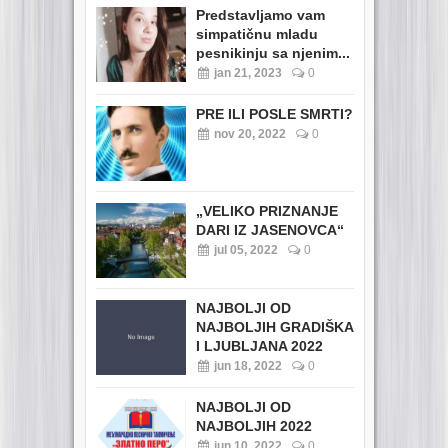
Predstavljamo vam
simpatičnu mladu
pesnikinju sa njenim...
jan 21, 2023
0
PRE ILI POSLE SMRTI?
nov 20, 2022
0
„VELIKO PRIZNANJE
DARI IZ JASENOVCA“
jul 05, 2022
0
NAJBOLJI OD
NAJBOLJIH GRADIŠKA
I LJUBLJANA 2022
jun 18, 2022
0
NAJBOLJI OD
NAJBOLJIH 2022
jun 10, 2022
0