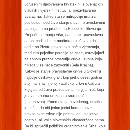
udruženim djelovanjem hrvatskih i slovenačkih
vladinih i vjerskih institucija, preživljava na
aparatima. Takvo stanje mitropolije ima za
posledicu neodrživo stanje u svim pravoslavnim
parohijama na prostorima Republike Slovenije.
Prepušteni, manje više, sami sebi, pravoslavni
parohi nadljudskim moćima pokušavaju da
održe na životu pravoslavni način vjerovanja,
međutim pojedine parohije se gase, ostavljajući
za sobom prazne prostorije crkve i zvona koja
nikada više neće zazvoniti (Bela Krajina).
Kakvo je stanje pravoslavne crkve u Sloveniji
najbolje oslikava grafit koji preko deset godina
stoji na iznajmljenoj katoličkoj crkvi u Celju u
kojoj se održava pravoslavna liturgija, riječ koja
je svima nama urezana u srce i dušu
(Jasenovac). Pored svega navedenog, suvišno
je pričati da niti jedan jedini kamen nove
pravoslavne crkve nije postavljen, inicijative
postoje, ali volje slovenskih vlastodržaca nema.
Da bi spriječili političko organizovanje Srba, koje