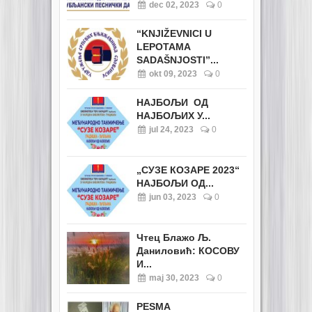
dec 02, 2023
0
“KNJIŽEVNICI U
LEPOTAMA
SADAŠNJOSTI”...
okt 09, 2023
0
НАЈБОЉИ ОД
НАЈБОЉИХ У...
jul 24, 2023
0
„СУЗЕ КОЗАРЕ 2023“
НАЈБОЉИ ОД...
jun 03, 2023
0
Чтец Блажо Љ.
Даниловић: КОСОВУ
И...
maj 30, 2023
0
PESMA