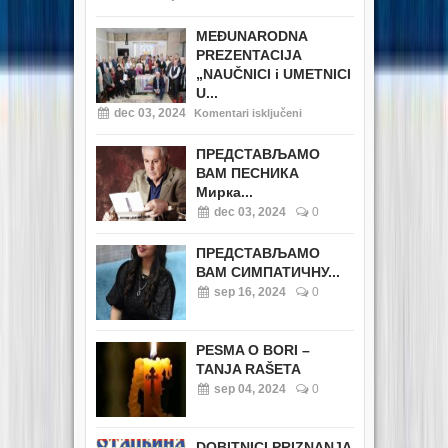
MEĐUNARODNA
PREZENTACIJA
„NAUČNICI i UMETNICI
U...
dec 03, 2024
Komentari isključeni
ПРЕДСТАВЉАМО
ВАМ ПЕСНИКА
Мирка...
dec 03, 2024
0
ПРЕДСТАВЉАМО
ВАМ СИМПАТИЧНУ...
sep 16, 2024
0
PESMA O BORI –
TANJA RAŠETA
sep 04, 2024
0
DOBITNICI PRIZNANJA