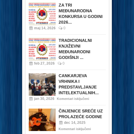
ZA TRI
MEĐUNARODNA
KONKURSA U GODINI
2026...
maj 14, 2026
0
TRADICIONALNI
KNJIŽEVNI
MEĐUNARODNI
GODIŠNJI ...
feb 27, 2026
0
CANKARJEVA
VRHNIKA I
PREDSTAVLJANJE
INTELEKTUALNIH...
jan 30, 2026
Komentari isključeni
ČINJENICE SREĆE UZ
PROLAZEĆE GODINE
dec 14, 2025
Komentari isključeni