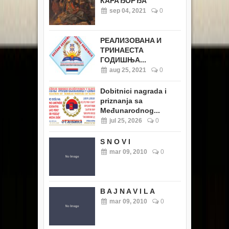
КАРАЂОРЂА
sep 04, 2021
0
РЕАЛИЗОВАНA И
ТРИНАЕСТА
ГОДИШЊА...
aug 25, 2021
0
Dobitnici nagrada i
priznanja sa
Međunarodnog...
jul 25, 2026
0
S N O V I
mar 09, 2010
0
B A J N A V I L A
mar 09, 2010
0