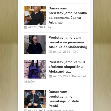
Danas vam
predstavljamo pesnika
sa pesmama Jasnu
Arbanac
okt 21, 2021
0
Predstavljamo vam
pesnika sa pesmama
Anđelka Zablaćanskog
okt 17, 2021
0
Predstavljamo vam uz
aforizme simpatičnu
Aleksandru...
okt 15, 2021
Komentari
isključeni
Danas vam
predstavljamo
pesnikinju Violetu
Penić
okt 13, 2021
Komentari isključeni