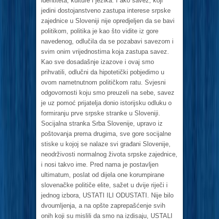
identiteta, kulture i jezika. I ako savez, koji
jedini dostojanstveno zastupa interese srpske
zajednice u Sloveniji nije opredjeljen da se bavi
politikom, politika je kao što vidite iz gore
navedenog, odlučila da se pozabavi savezom i
svim onim vrijednostima koja zastupa savez.
Kao sve dosadašnje izazove i ovaj smo
prihvatili, odlučni da hipotetički pobjedimo u
ovom nametnutnom političkom ratu. Svjesni
odgovornosti koju smo preuzeli na sebe, savez
je uz pomoć prijatelja donio istorijsku odluku o
formiranju prve srpske stranke u Sloveniji.
Socijalna stranka Srba Slovenije, upravo iz
poštovanja prema drugima, sve gore socijalne
stiske u kojoj se nalaze svi građani Slovenije,
neodrživosti normalnog života srpske zajednice,
i nosi takvo ime. Pred nama je postavljen
ultimatum, poslat od dijela one korumpirane
slovenačke političe elite, sažet u dvije riječi i
jednog izbora, USTATI ILI ODUSTATI. Nije bilo
dvoumljenja, a na opšte zaprepašćenje svih
onih koji su mislili da smo na izdisaju, USTALI