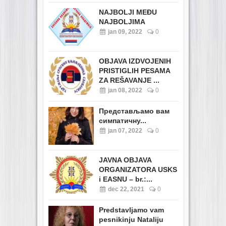
NAJBOLJI MEĐU
NAJBOLJIMA
jan 09, 2022
0
OBJAVA IZDVOJENIH
PRISTIGLIH PESAMA
ZA REŠAVANJE ...
jan 08, 2022
0
Представљамо вам
симпатичну...
jan 07, 2022
0
JAVNA OBJAVA
ORGANIZATORA USKS
i EASNU – br.:...
dec 22, 2021
0
Predstavljamo vam
pesnikinju Nataliju