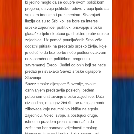
bi jedino moglo da se odupre ovom političkom
progonu, u svoje političke redove vrbuju ljude sa
srpskim imenima i prezimenima. Stvarajući
iluziju da su to Srbi koji se bore za interes
srpske zajednice, praktički prisvajaju srpsko
glasačko tjelo okrećući ga direktno protiv srpske
zajednice. Uz pomoć pounijaćenih Srba vrše
dodatni pritisak na preostalo srpsko življe, koje
je odlučilo da bez borbe neće podleći ovakvom
nezapamćenom političkom progonu u
savremenoj Evropi. Jedini od onih koji se neće
predati je i svakako Savez srpske dijaspore
Slovenije.
Savez srpske dijaspore Slovenije, svojim
osnivanjem predstavlja poslednji bedem
potpunom uništavanju srpske zajednice. Duži
niz godina, o njegov živi štit se razbijaju horde
zlikovaca koje neumoljivo kidišu na srpsku
zajednicu. Voleći svoje, a poštujući druge,
istinom i pravdom pronalazimo način da
zaštitimo bar osnovne vrijednosti srpskog