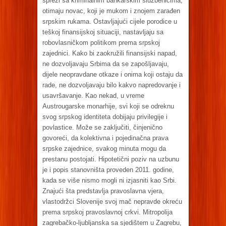
sprezi sa kriminalnim bankarskim službenicima,
otimaju novac, koji je mukom i znojem zarađen
srpskim rukama. Ostavljajući cijele porodice u
teškoj finansijskoj situaciji, nastavljaju sa
robovlasničkom politikom prema srpskoj
zajednici. Kako bi zaokružili finansijski napad,
ne dozvoljavaju Srbima da se zapošljavaju,
dijele neopravdane otkaze i onima koji ostaju da
rade, ne dozvoljavaju bilo kakvo napredovanje i
usavršavanje. Kao nekad, u vreme
Austrougarske monarhije, svi koji se odreknu
svog srpskog identiteta dobijaju privilegije i
povlastice. Može se zaključiti, činjenično
govoreći, da kolektivna i pojedinačna prava
srpske zajednice, svakog minuta mogu da
prestanu postojati. Hipotetični poziv na uzbunu
je i popis stanovništa proveden 2011. godine,
kada se više nismo mogli ni izjasniti kao Srbi.
Znajući šta predstavlja pravoslavna vjera,
vlastodržci Slovenije svoj mač nepravde okreću
prema srpskoj pravoslavnoj crkvi. Mitropolija
zagrebačko-ljubljanska sa sjedištem u Zagrebu,