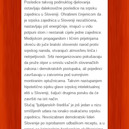
Posledice takvog podmuklog djelovanja
ostavljaju dalekosežne posledice na srpsku
zajednicu u Sloveniji. Ohrabreni činjenicom da
je srpska zajednica u Sloveniji nezaštićena,
nastavljaju još energičnije, imajući u vidu
potpuni slom i nestanak cijele jedne zajednice.
Medijskom propagandom i ličnim prijetnjama
okreću do juče bratski slovenski narod protiv
srpskog naroda, stvarajući atmosferu linča i
netrpeljivosti. Srbi neorganizovano pokušavaju
da pruže otpor u smislu važećih slovenačkih
zakona i demokratskih postupaka, ali pojedinci
završavaju u zatvorima pod sumnjivim
montiranim optužnicama. Takvim nastupanjem
hipotetično sijeku glave srpskoj intelektualnoj
eliti u Sloveniji, šaljući drugima poruku da će
završiti na isti način.
Slučaj “ljubljanskih štediša” je još jedan u nizu
smišljenih udara na ionako osakaćenu srpsku
zajednicu. Novoizabrani demokratski lideri
Slovenije po isprobanom udbaškom receptu, a u