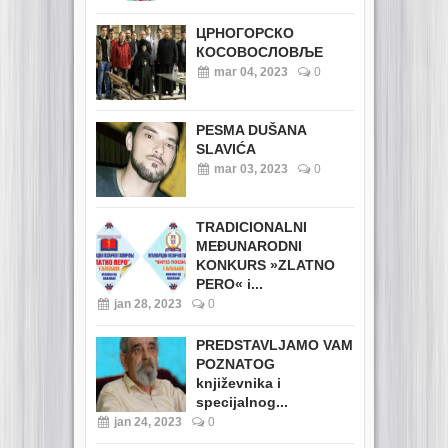
ЦРНОГОРСКО
КОСОВОСЛОВЉЕ
mar 04, 2023
0
PESMA DUŠANA
SLAVIĆA
mar 03, 2023
0
TRADICIONALNI
MEĐUNARODNI
KONKURS »ZLATNO
PERO« i...
jan 28, 2023
0
PREDSTAVLJAMO VAM
POZNATOG
književnika i
specijalnog...
jan 24, 2023
0