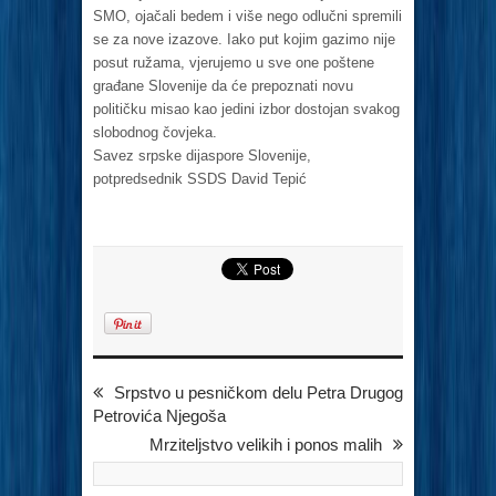
SMO, ojačali bedem i više nego odlučni spremili
se za nove izazove. Iako put kojim gazimo nije
posut ružama, vjerujemo u sve one poštene
građane Slovenije da će prepoznati novu
političku misao kao jedini izbor dostojan svakog
slobodnog čovjeka.
Savez srpske dijaspore Slovenije,
potpredsednik SSDS David Tepić
Srpstvo u pesničkom delu Petra Drugog
Petrovića Njegoša
Mrziteljstvo velikih i ponos malih