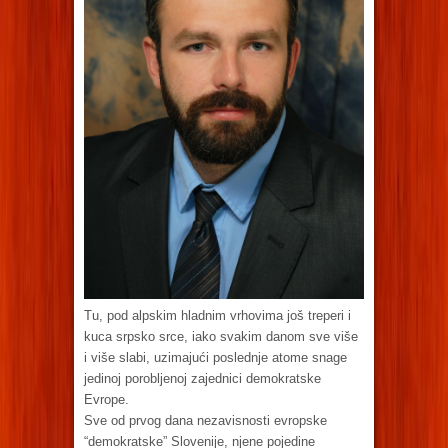
Tu, pod alpskim hladnim vrhovima još treperi i
kuca srpsko srce, iako svakim danom sve više
i više slabi, uzimajući poslednje atome snage
jedinoj porobljenoj zajednici demokratske
Evrope.
Sve od prvog dana nezavisnosti evropske
“demokratske” Slovenije, njene pojedine