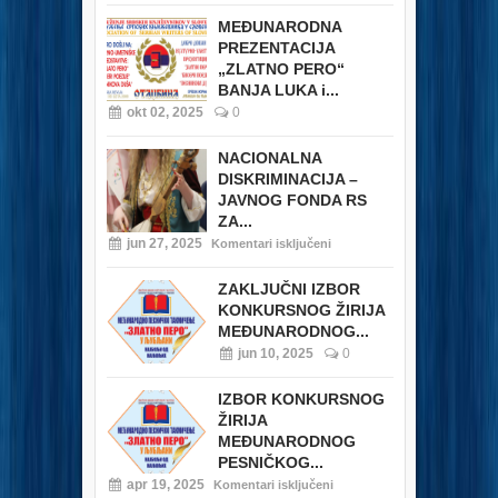
MEĐUNARODNA
PREZENTACIJA
„ZLATNO PERO“
BANJA LUKA i...
okt 02, 2025
0
NACIONALNA
DISKRIMINACIJA –
JAVNOG FONDA RS
ZA...
jun 27, 2025
Komentari isključeni
ZAKLJUČNI IZBOR
KONKURSNOG ŽIRIJA
MEĐUNARODNOG...
jun 10, 2025
0
IZBOR KONKURSNOG
ŽIRIJA
MEĐUNARODNOG
PESNIČKOG...
apr 19, 2025
Komentari isključeni