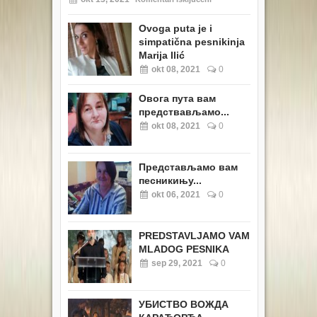
Ovoga puta je i
simpatična pesnikinja
Marija Ilić
okt 08, 2021
0
Овога пута вам
предствављамо...
okt 08, 2021
0
Представљамо вам
песникињу...
okt 06, 2021
0
PREDSTAVLJAMO VAM
MLADOG PESNIKA
sep 29, 2021
0
УБИСТВО ВОЖДА