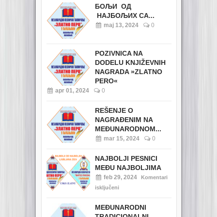
БОЉИ ОД
НАЈБОЉИХ СА...
maj 13, 2024
0
POZIVNICA NA
DODELU KNJIŽEVNIH
NAGRADA »ZLATNO
PERO«
apr 01, 2024
0
REŠENJE O
NAGRAĐENIM NA
MEĐUNARODNOM...
mar 15, 2024
0
NAJBOLJI PESNICI
MEĐU NAJBOLJIMA
feb 29, 2024
Komentari
isključeni
MEĐUNARODNI
TRADICIONALNI