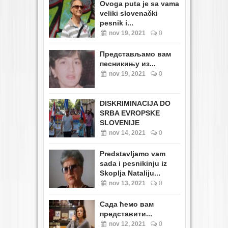
Ovoga puta je sa vama
veliki slovenački
pesnik i...
nov 19, 2021
0
Представљамо вам
песникињу из...
nov 19, 2021
0
DISKRIMINACIJA DO
SRBA EVROPSKE
SLOVENIJE
nov 14, 2021
0
Predstavljamo vam
sada i pesnikinju iz
Skoplja Nataliju...
nov 13, 2021
0
Сада ћемо вам
представити...
nov 12, 2021
0