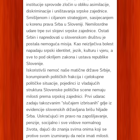
institucije sprovode zločin u obliku asimilacije,
diskriminacije i uništavanja srpske zajednice.
Smišljenom i ciljanom strategijom, sasijecanjem
u korenu prava Srba u Sloveniji. Nemilosrdne
udare trpe svi slojevi srpske zajednice. Ostati
Srbin i napredovati u slovenskom društvu je
postala nemoguća misija. Kao neizlječiva bolest
napadaju srpski identitet, jezik, kulturu i vjeru, a
sve to pod okriljem zakona i ustava republike
Slovenije.
Iskoristivši nemoć naše matične države Srbije,
korumpiranih političkih frakcija i cjelokupne
političke situacije, pojedinci iz vladajućih
struktura Slovenske političke scene nemaju
milosti prema srpskoj zajednici. Prvi udarac
zadaju takozvanim “slučajem izbrisanih” gdje iz
evidencije slovenskih državljana brišu hiljade
Srba. Uskraćujući im pravo na zapošljavanje,
penzije, socijalno i sve vidove normalnog
života, dajući do znanja svima onima koji se
protive svom izumiranju da neće imati milosti.