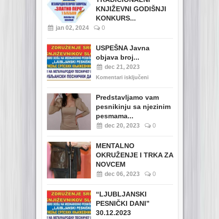
KNJIŽEVNI GODIŠNJI
KONKURS...
jan 02, 2024
0
USPEŠNA Javna
objava broj...
dec 21, 2023
Komentari isključeni
Predstavljamo vam
pesnikinju sa njezinim
pesmama...
dec 20, 2023
0
MENTALNO
OKRUŽENJE I TRKA ZA
NOVCEM
dec 06, 2023
0
“LJUBLJANSKI
PESNIČKI DANI”
30.12.2023