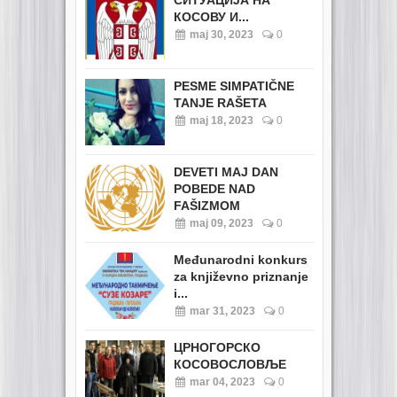
КОСОВУ И...
maj 30, 2023
0
PESME SIMPATIČNE
TANJE RAŠETA
maj 18, 2023
0
DEVETI MAJ DAN
POBEDE NAD
FAŠIZMOM
maj 09, 2023
0
Međunarodni konkurs
za književno priznanje
i...
mar 31, 2023
0
ЦРНОГОРСКО
КОСОВОСЛОВЉЕ
mar 04, 2023
0