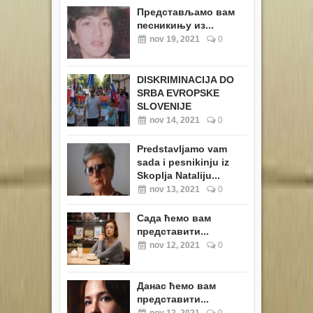
Представљамо вам
песникињу из...
nov 19, 2021
0
DISKRIMINACIJA DO
SRBA EVROPSKE
SLOVENIJE
nov 14, 2021
0
Predstavljamo vam
sada i pesnikinju iz
Skoplja Nataliju...
nov 13, 2021
0
Сада ћемо вам
представити...
nov 12, 2021
0
Данас ћемо вам
представити...
nov 12, 2021
0