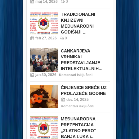
maj 14, 2026
0
TRADICIONALNI
KNJIŽEVNI
MEĐUNARODNI
GODIŠNJI ...
feb 27, 2026
0
CANKARJEVA
VRHNIKA I
PREDSTAVLJANJE
INTELEKTUALNIH...
jan 30, 2026
Komentari isključeni
ČINJENICE SREĆE UZ
PROLAZEĆE GODINE
dec 14, 2025
Komentari isključeni
MEĐUNARODNA
PREZENTACIJA
„ZLATNO PERO“
BANJA LUKA i...