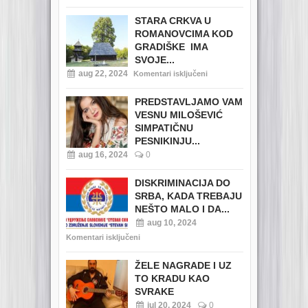
STARA CRKVA U
ROMANOVCIMA KOD
GRADIŠKE IMA
SVOJE...
aug 22, 2024
Komentari isključeni
PREDSTAVLJAMO VAM
VESNU MILOŠEVIĆ
SIMPATIČNU
PESNIKINJU...
aug 16, 2024
0
DISKRIMINACIJA DO
SRBA, KADA TREBAJU
NEŠTO MALO I DA...
aug 10, 2024
Komentari isključeni
ŽELE NAGRADE I UZ
TO KRADU KAO
SVRAKE
jul 20, 2024
0