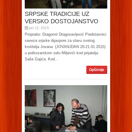
SRPSKE TRADICIJE UZ
VERSKO DOSTOJANSTVO
jan 22, 2015
Propratio: Dragomir Dragosavljević Predstavnici
saveza srpske dijaspore za slavu svetog
krstitelja Jovana (JOVANJDAN 20-21.01.2015)
u potkozarskom selu Miljevići kod prijatelja
Saše Gajića. Kod...
Opširnije