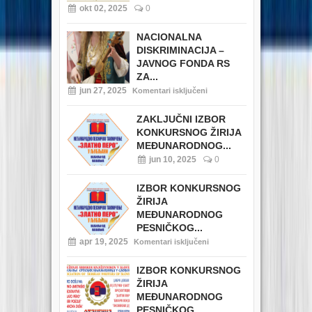
okt 02, 2025
0
NACIONALNA
DISKRIMINACIJA –
JAVNOG FONDA RS
ZA...
jun 27, 2025
Komentari isključeni
ZAKLJUČNI IZBOR
KONKURSNOG ŽIRIJA
MEĐUNARODNOG...
jun 10, 2025
0
IZBOR KONKURSNOG
ŽIRIJA
MEĐUNARODNOG
PESNIČKOG...
apr 19, 2025
Komentari isključeni
IZBOR KONKURSNOG
ŽIRIJA
MEĐUNARODNOG
PESNIČKOG...