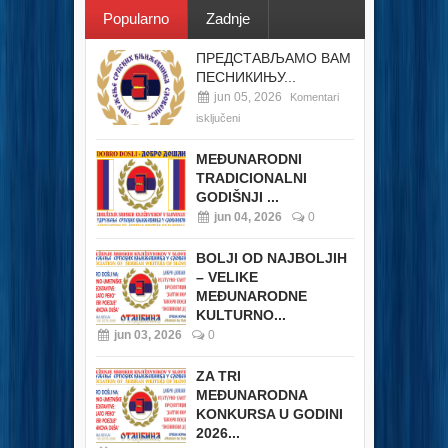
Popularno
Zadnje
ПРЕДСТАВЉАМО ВАМ
ПЕСНИКИЊУ...
jun 05, 2026
Komentari
isključeni
MEĐUNARODNI
TRADICIONALNI
GODIŠNJI ...
jun 04, 2026
0
BOLJI OD NAJBOLJIH
– VELIKE
MEĐUNARODNE
KULTURNO...
jun 03, 2026
0
ZA TRI
MEĐUNARODNA
KONKURSA U GODINI
2026...