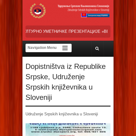
НИЧКЕ ПРЕЗЕНТАЦИЈЕ »ВЕСЕЛИ ДАНИ СРПСКЕ ДИЈАСПОРЕ« НАША Т
Dopistništva iz Republike
Srpske
,
Udruženje
Srpskih književnika u
Sloveniji
Udruženje Srpskih književnika u Sloveniji