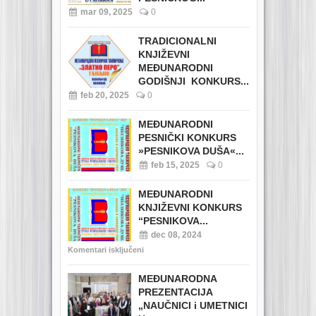
mar 09, 2025
0
TRADICIONALNI
KNJIŽEVNI
MEĐUNARODNI
GODIŠNJI KONKURS...
feb 20, 2025
0
MEĐUNARODNI
PESNIČKI KONKURS
»PESNIKOVA DUŠA«...
feb 15, 2025
0
MEĐUNARODNI
KNJIŽEVNI KONKURS
“PESNIKOVA...
dec 08, 2024
Komentari isključeni
MEĐUNARODNA
PREZENTACIJA
„NAUČNICI i UMETNICI