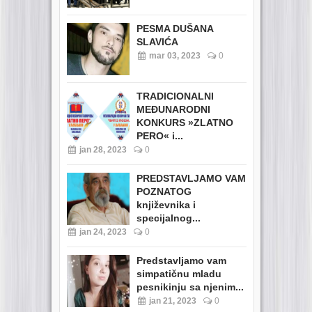
PESMA DUŠANA
SLAVIĆA
mar 03, 2023
0
TRADICIONALNI
MEĐUNARODNI
KONKURS »ZLATNO
PERO« i...
jan 28, 2023
0
PREDSTAVLJAMO VAM
POZNATOG
književnika i
specijalnog...
jan 24, 2023
0
Predstavljamo vam
simpatičnu mladu
pesnikinju sa njenim...
jan 21, 2023
0