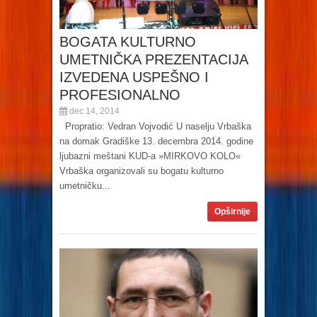
BOGATA KULTURNO
UMETNIČKA PREZENTACIJA
IZVEDENA USPEŠNO I
PROFESIONALNO
dec 14, 2014
Propratio: Vedran Vojvodić U naselju Vrbaška
na domak Gradiške 13. decembra 2014. godine
ljubazni meštani KUD-a »MIRKOVO KOLO«
Vrbaška organizovali su bogatu kulturno
umetničku...
Opširnije