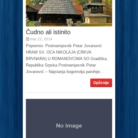
Čudno ali istinito
mar 22, 2014
Pripremio: Protinamjesnik Petar Jovanović
HRAM SV. OCA NIKOLAJA (CRKVA
BRVNARA) U ROMANOVCIMA SO Gradiška,
Republika Srpska Protinamjesnik Petar
Jovanović – Najstarija bogomolja parohije...
Opširnije