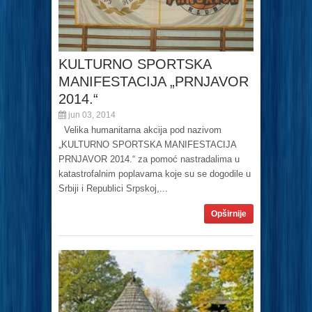
KULTURNO SPORTSKA
MANIFESTACIJA „PRNJAVOR
2014.“
jun 03, 2014
Velika humanitarna akcija pod nazivom
„KULTURNO SPORTSKA MANIFESTACIJA
PRNJAVOR 2014.“ za pomoć nastradalima u
katastrofalnim poplavama koje su se dogodile u
Srbiji i Republici Srpskoj,...
Opširnije