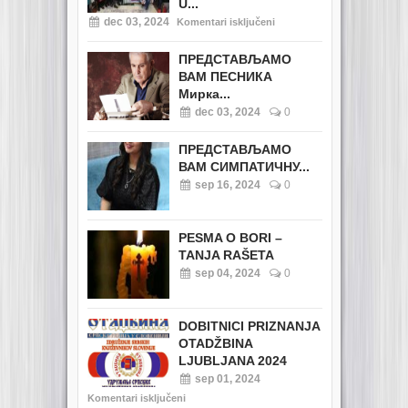
U...
dec 03, 2024
Komentari isključeni
ПРЕДСТАВЉАМО
ВАМ ПЕСНИКА
Мирка...
dec 03, 2024
0
ПРЕДСТАВЉАМО
ВАМ СИМПАТИЧНУ...
sep 16, 2024
0
PESMA O BORI –
TANJA RAŠETA
sep 04, 2024
0
DOBITNICI PRIZNANJA
OTADŽBINA
LJUBLJANA 2024
sep 01, 2024
Komentari isključeni