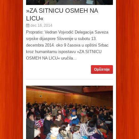
»ZA SITNICU OSMEH NA
LICU«
dec 16, 2014
Propratio: Vedran Vojvodić Delegacija Saveza
srpske dijaspore Slovenije u subotu 13.
decembra 2014. oko 9 časova u opštini Srbac
kroz humanitarnu ispostavu »ZA SITNICU
OSMEH NA LICU« uručila...
Opširnije