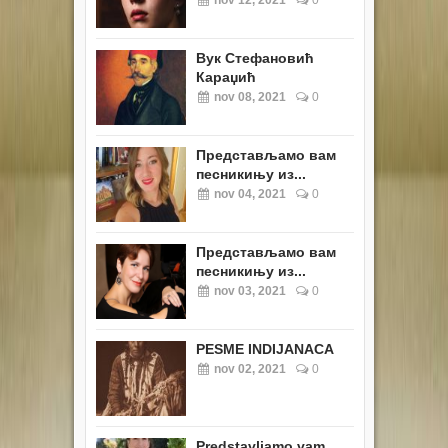
Вук Стефановић
Караџић
nov 08, 2021
0
Представљамо вам
песникињу из...
nov 04, 2021
0
Представљамо вам
песникињу из...
nov 03, 2021
0
PESME INDIJANACA
nov 02, 2021
0
Predstavljamo vam