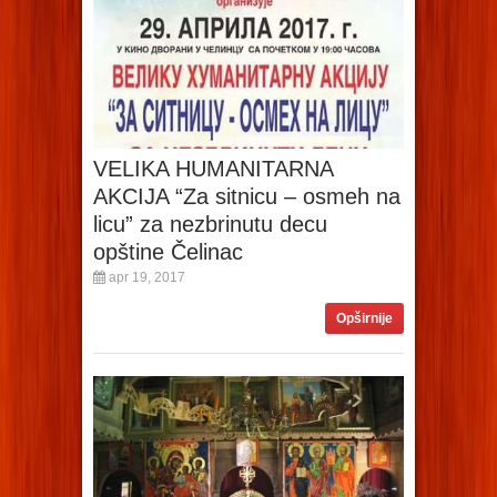
VELIKA HUMANITARNA
AKCIJA “Za sitnicu – osmeh na
licu” za nezbrinutu decu
opštine Čelinac
apr 19, 2017
Opširnije