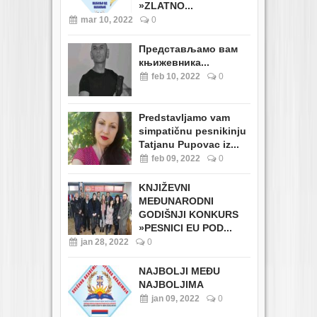
»ZLATNO...
mar 10, 2022
0
Представљамо вам
књижевника...
feb 10, 2022
0
Predstavljamo vam
simpatičnu pesnikinju
Tatjanu Pupovac iz...
feb 09, 2022
0
KNJIŽEVNI
MEĐUNARODNI
GODIŠNJI KONKURS
»PESNICI EU POD...
jan 28, 2022
0
NAJBOLJI MEĐU
NAJBOLJIMA
jan 09, 2022
0