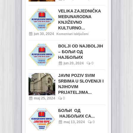
VELIKA ZAJEDNIČKA
MEĐUNARODNA
KNJIŽEVNO
KULTURNO...
jun 30, 2024
Komentari isključeni
BOLJI OD NAJBOLJIH
– БОЉИ ОД
НАЈБОЉИХ
jun 20, 2024
0
JAVNI POZIV SVIM
SRBIMA U SLOVENIJI I
NJIHOVIM
PRIJATELJIMA...
maj 25, 2024
0
БОЉИ ОД
НАЈБОЉИХ СА...
maj 13, 2024
0