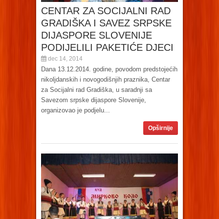
CENTAR ZA SOCIJALNI RAD
GRADIŠKA I SAVEZ SRPSKE
DIJASPORE SLOVENIJE
PODIJELILI PAKETIĆE DJECI
dec 14, 2014
Dana 13.12.2014. godine, povodom predstojećih
nikoljdanskih i novogodišnjih praznika, Centar
za Socijalni rad Gradiška, u saradnji sa
Savezom srpske dijaspore Slovenije,
organizovao je podjelu...
Opširnije