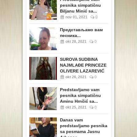
pesnika simpatičnu
Biljanu Minić sa...
nov 01, 2021
0
Представљамо вам
песника...
okt 28, 2021
0
SUROVA SUDBINA
NAJMLAĐE PRINCEZE
OLIVERE LAZAREVIĆ
okt 26, 2021
0
Predstavljamo vam
pesnika simpatičnu
Aminu Hrnčić sa...
okt 25, 2021
0
Danas vam
predstavljamo pesnika
sa pesmama Jasnu