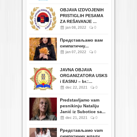
OBJAVA IZDVOJENIH
PRISTIGLIH PESAMA
ZA REŠAVANJE ...
jan 08, 2022
0
Представљамо вам
симпатичну...
jan 07, 2022
0
JAVNA OBJAVA
ORGANIZATORA USKS
i EASNU – br.:...
dec 22, 2021
0
Predstavljamo vam
pesnikinju Nataliju
Janić iz Subotice sa...
dec 21, 2021
0
Pредстављамо vam
симпатичну младу...