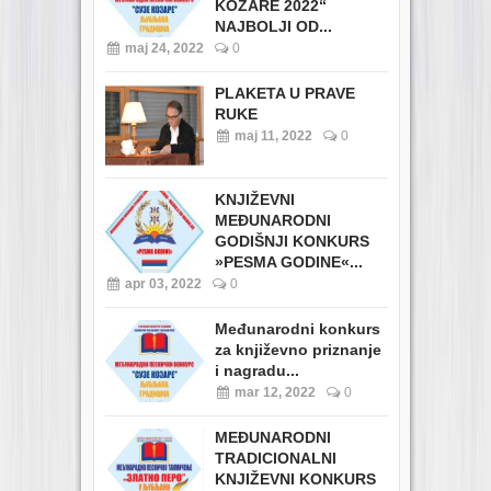
KOZARE 2022“
NAJBOLJI OD...
maj 24, 2022
0
PLAKETA U PRAVE
RUKE
maj 11, 2022
0
KNJIŽEVNI
MEĐUNARODNI
GODIŠNJI KONKURS
»PESMA GODINE«...
apr 03, 2022
0
Međunarodni konkurs
za književno priznanje
i nagradu...
mar 12, 2022
0
MEĐUNARODNI
TRADICIONALNI
KNJIŽEVNI KONKURS