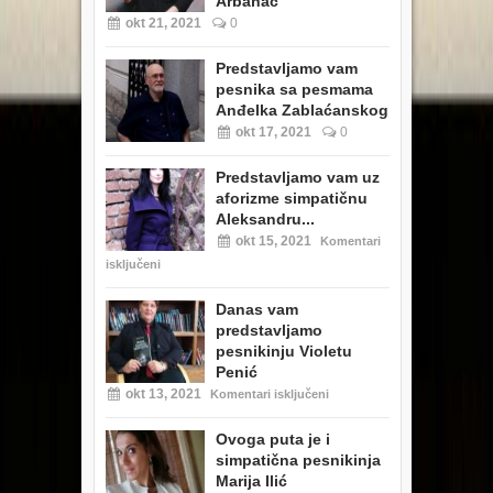
Arbanac
okt 21, 2021
0
Predstavljamo vam
pesnika sa pesmama
Anđelka Zablaćanskog
okt 17, 2021
0
Predstavljamo vam uz
aforizme simpatičnu
Aleksandru...
okt 15, 2021
Komentari
isključeni
Danas vam
predstavljamo
pesnikinju Violetu
Penić
okt 13, 2021
Komentari isključeni
Ovoga puta je i
simpatična pesnikinja
Marija Ilić