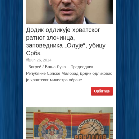
Додик одликује хрватског
ратног злочинца,
заповедника „Олује“, убицу
Срба
jun 26, 2014
Загреб / Бања Лука – Председник
Републике Српске Милорад Додик одликовао
је хрватског министра обране...
Opširnije