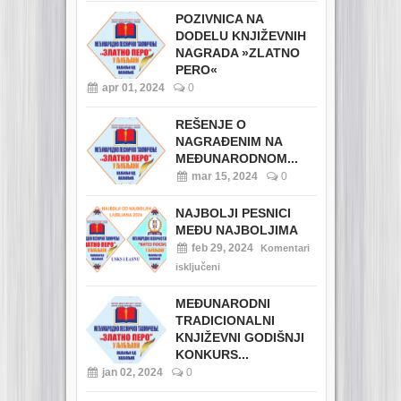
POZIVNICA NA
DODELU KNJIŽEVNIH
NAGRADA »ZLATNO
PERO«
apr 01, 2024
0
REŠENJE O
NAGRAĐENIM NA
MEĐUNARODNOM...
mar 15, 2024
0
NAJBOLJI PESNICI
MEĐU NAJBOLJIMA
feb 29, 2024
Komentari
isključeni
MEĐUNARODNI
TRADICIONALNI
KNJIŽEVNI GODIŠNJI
KONKURS...
jan 02, 2024
0