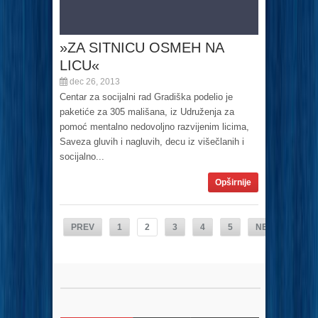
»ZA SITNICU OSMEH NA
LICU«
dec 26, 2013
Centar za socijalni rad Gradiška podelio je
paketiće za 305 mališana, iz Udruženja za
pomoć mentalno nedovoljno razvijenim licima,
Saveza gluvih i nagluvih, decu iz višečlanih i
socijalno...
Opširnije
PREV
1
2
3
4
5
NEXT