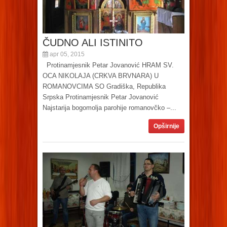
ČUDNO ALI ISTINITO
apr 05, 2015
Protinamjesnik Petar Jovanović HRAM SV.
OCA NIKOLAJA (CRKVA BRVNARA) U
ROMANOVCIMA SO Gradiška, Republika
Srpska Protinamjesnik Petar Jovanović
Najstarija bogomolja parohije romanovčko –...
Opširnije