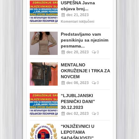
USPEŠNA Javna
objava broj...
dec 21, 2023
Komentari isključeni
Predstavljamo vam
pesnikinju sa njezinim
pesmama...
dec 20, 2023
0
MENTALNO
OKRUŽENJE I TRKA ZA
NOVCEM
dec 06, 2023
0
“LJUBLJANSKI
PESNIČKI DANI”
30.12.2023
dec 02, 2023
0
“KNJIŽEVNICI U
LEPOTAMA
SADAŠNJOSTI”...