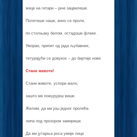
жице на гитари – јаче зацвилеше.
Полетеше чаше, вино се проли,
по столњаку белом, остадоше флеке.
Уморан, припит од јада љубавних,
тетурајући се довукох – до биртије нове.
Стани животе!
Стани животе, успори мало,
зашто ме пожурујеш више.
Желим, да ми још једног пролећа
липа под прозором замирише.
Да ми јутарња роса умије лице