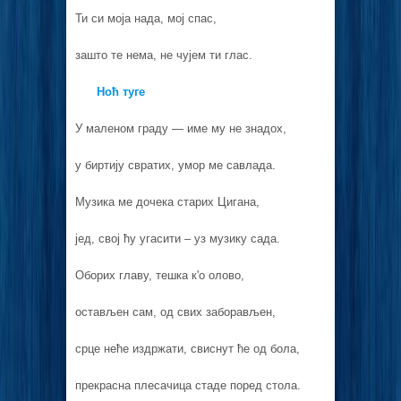
Ти си моја нада, мој спас,
зашто те нема, не чујем ти глас.
Ноћ туге
У маленом граду — име му не знадох,
у биртију свратих, умор ме савлада.
Музика ме дочека старих Цигана,
јед, свој ћу угасити – уз музику сада.
Оборих главу, тешка к'о олово,
остављен сам, од свих заборављен,
срце неће издржати, свиснут ће од бола,
прекрасна плесачица стаде поред стола.