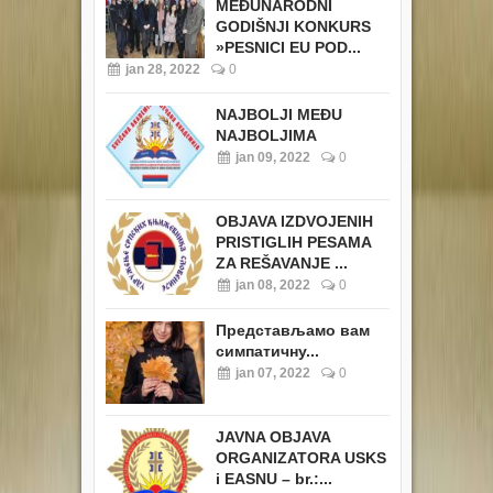
MEĐUNARODNI
GODIŠNJI KONKURS
»PESNICI EU POD...
jan 28, 2022
0
NAJBOLJI MEĐU
NAJBOLJIMA
jan 09, 2022
0
OBJAVA IZDVOJENIH
PRISTIGLIH PESAMA
ZA REŠAVANJE ...
jan 08, 2022
0
Представљамо вам
симпатичну...
jan 07, 2022
0
JAVNA OBJAVA
ORGANIZATORA USKS
i EASNU – br.:...