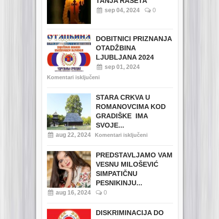
TANJA RAŠETA
sep 04, 2024
0
DOBITNICI PRIZNANJA
OTADŽBINA
LJUBLJANA 2024
sep 01, 2024
Komentari isključeni
STARA CRKVA U
ROMANOVCIMA KOD
GRADIŠKE IMA
SVOJE...
aug 22, 2024
Komentari isključeni
PREDSTAVLJAMO VAM
VESNU MILOŠEVIĆ
SIMPATIČNU
PESNIKINJU...
aug 16, 2024
0
DISKRIMINACIJA DO