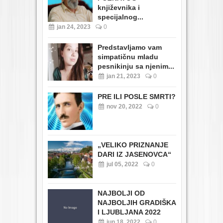
književnika i
specijalnog...
jan 24, 2023
0
Predstavljamo vam
simpatičnu mladu
pesnikinju sa njenim...
jan 21, 2023
0
PRE ILI POSLE SMRTI?
nov 20, 2022
0
„VELIKO PRIZNANJE
DARI IZ JASENOVCA“
jul 05, 2022
0
NAJBOLJI OD
NAJBOLJIH GRADIŠKA
I LJUBLJANA 2022
jun 18, 2022
0