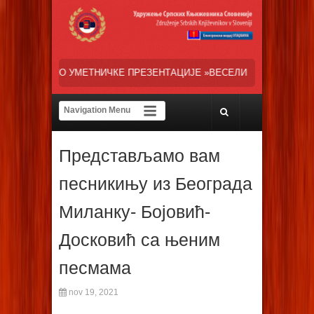
КЕ ПРЕЗЕНТАЦИЈЕ »ВЕСЕЛИ ДАНИ СРПСКЕ ДИЈАСПОРЕ« НАША ТРЕНУ
Представљамо вам
песникињу из Београда
Миланку- Бојовић-
Досковић са њеним
песмама
nov 19, 2021