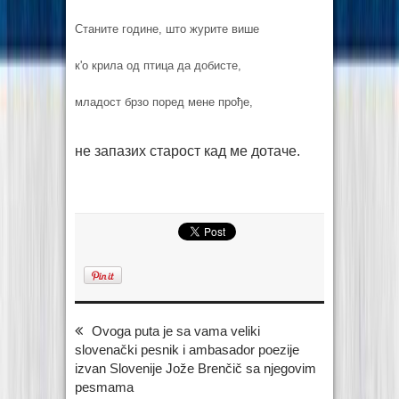
Станите године, што журите више
к'о крила од птица да добисте,
младост брзо поред мене прође,
не запазих старост кад ме дотаче.
Ovoga puta je sa vama veliki
slovenački pesnik i ambasador poezije
izvan Slovenije Jože Brenčič sa njegovim
pesmama