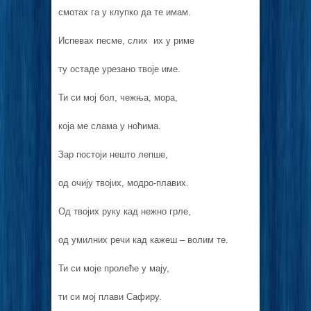
смотах га у клупко да те имам.
Испевах песме, слих их у риме
ту остаде урезано твоје име.
Ти си мој бол, чежња, мора,
која ме слама у ноћима.
Зар постоји нешто лепше,
од очију твојих, модро-плавих.
Од твојих руку кад нежно грле,
од умилних речи кад кажеш – волим те.
Ти си моје пролеће у мају,
ти си мој плави Сафиру.