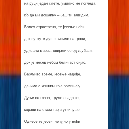
на руци један слете, умилно ме погледа,
к'о да ми дошапну – баш ти завидим.
Волех страствено, те јесење ноћи,
док су жуте дуње висиле на грани,
удисали мирис, опијали се од љубави,
док је месец небом беличаст сијао.
Варљиво време, јесење надође,
данима с кишним које ромињају.
Дуње са грана, труле опадоше,
кораци на стази твоји утихнуше.
Однесе те јесен, нечујно у ноћи