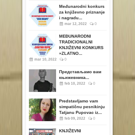
Međunarodni konkurs
za književno priznanje
i nagradu...
mar 12, 2022
0
MEĐUNARODNI
TRADICIONALNI
KNJIŽEVNI KONKURS
»ZLATNO...
mar 10, 2022
0
Представљамо вам
књижевника...
feb 10, 2022
0
Predstavljamo vam
simpatičnu pesnikinju
Tatjanu Pupovac iz...
feb 09, 2022
0
KNJIŽEVNI