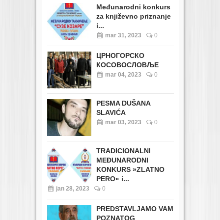
Međunarodni konkurs
za književno priznanje
i...
mar 31, 2023
0
ЦРНОГОРСКО
КОСОВОСЛОВЉЕ
mar 04, 2023
0
PESMA DUŠANA
SLAVIĆA
mar 03, 2023
0
TRADICIONALNI
MEĐUNARODNI
KONKURS »ZLATNO
PERO« i...
jan 28, 2023
0
PREDSTAVLJAMO VAM
POZNATOG