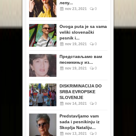
лепу...
nov 23, 2021
0
Ovoga puta je sa vama
veliki slovenački
pesnik i...
nov 19, 2021
0
Представљамо вам
песникињу из...
nov 19, 2021
0
DISKRIMINACIJA DO
SRBA EVROPSKE
SLOVENIJE
nov 14, 2021
0
Predstavljamo vam
sada i pesnikinju iz
Skoplja Nataliju...
nov 13, 2021
0