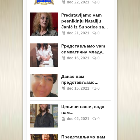
dec 22, 2021
0
Predstavljamo vam
pesnikinju Nataliju
Janić iz Subotice sa...
dec 21, 2021
0
Pредстављамо vam
симпатичну младу...
dec 16, 2021
0
Данас вам
представљамо...
dec 15, 2021
0
Цењени наши, сада
вам...
dec 02, 2021
0
Представљамо вам