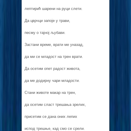
лептирић шарени на руци слети.
Да цврчци запоје у трави,
песму о тајној љубави.
Застани време, врати ме уназад,
да ми се младост на трен врати.
Да осетим опет радост живота,
да ме додирну чари младости.
Стани животе макар на трен,
да осетим сласт трешања зрелих,
присетим се дана оних лепих
испод трешње, кад смо се срели.