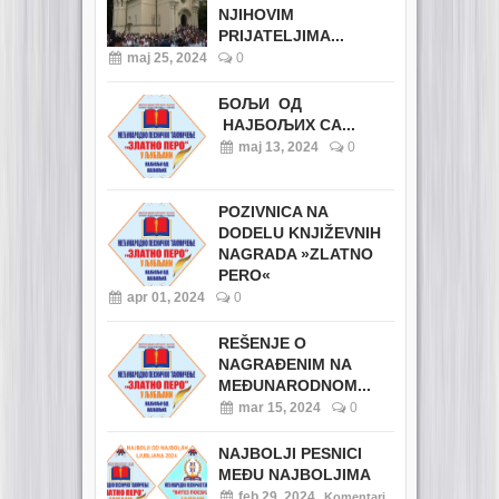
NJIHOVIM
PRIJATELJIMA...
maj 25, 2024
0
БОЉИ ОД
НАЈБОЉИХ СА...
maj 13, 2024
0
POZIVNICA NA
DODELU KNJIŽEVNIH
NAGRADA »ZLATNO
PERO«
apr 01, 2024
0
REŠENJE O
NAGRAĐENIM NA
MEĐUNARODNOM...
mar 15, 2024
0
NAJBOLJI PESNICI
MEĐU NAJBOLJIMA
feb 29, 2024
Komentari