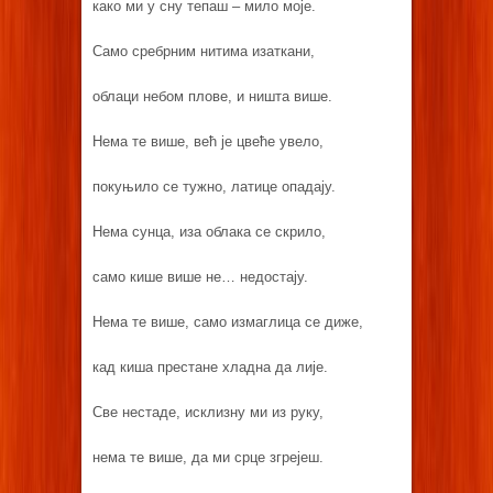
како ми у сну тепаш – мило моје.
Само сребрним нитима изаткани,
облаци небом плове, и ништа више.
Нема те више, већ је цвеће увело,
покуњило се тужно, латице опадају.
Нема сунца, иза облака се скрило,
само кише више не… недостају.
Нема те више, само измаглица се диже,
кад киша престане хладна да лије.
Све нестаде, исклизну ми из руку,
нема те више, да ми срце згрејеш.