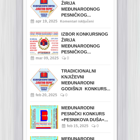
ŽIRIJA
MEĐUNARODNOG
PESNIČKOG...
apr 19, 2025
Komentari isključeni
IZBOR KONKURSNOG
ŽIRIJA
MEĐUNARODNOG
PESNIČKOG...
mar 09, 2025
0
TRADICIONALNI
KNJIŽEVNI
MEĐUNARODNI
GODIŠNJI KONKURS...
feb 20, 2025
0
MEĐUNARODNI
PESNIČKI KONKURS
»PESNIKOVA DUŠA«...
feb 15, 2025
0
MEĐUNARODNI