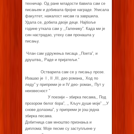
техничар. Од ране младости бавила сам се
писањем и добивала бројне награде. Уписала
факултет, нажалост нисам га завршила.
Удала се, добила двоје деце. Најбоље
године уткала сам у ,,Галенику”. Када ми је
син настрадао, утеху сам пронашла у
писању.
Члан сам удружења писаца ,,Поета”, и
друштва,, Раде и пријатељи.”
Остварила сам се у писању прозе.
Изашао је I , II ,III, део романа,, Ход по
леду” у припреми је и IV део- роман,, Пут у
неизвесност ”
У поезији – збирка песама,, Под
прозором белог бора”, ,, Кључ душе моје” ,,,У
снове долазиш”, у припреми је још једна
збирка песама.
Добитница сам мноштво признања и
диплома: Моје песме су заступљене у