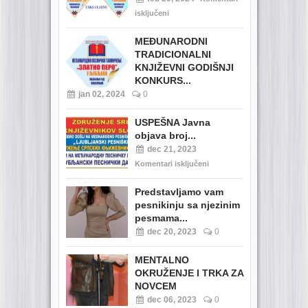
isključeni
MEĐUNARODNI
TRADICIONALNI
KNJIŽEVNI GODIŠNJI
KONKURS...
jan 02, 2024
0
USPEŠNA Javna
objava broj...
dec 21, 2023
Komentari isključeni
Predstavljamo vam
pesnikinju sa njezinim
pesmama...
dec 20, 2023
0
MENTALNO
OKRUŽENJE I TRKA ZA
NOVCEM
dec 06, 2023
0