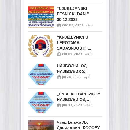
“LJUBLJANSKI
PESNIČKI DANI”
30.12.2023
dec 02, 2023
0
“KNJIŽEVNICI U
LEPOTAMA
SADAŠNJOSTI”...
okt 09, 2023
0
НАЈБОЉИ ОД
НАЈБОЉИХ У...
jul 24, 2023
0
„СУЗЕ КОЗАРЕ 2023“
НАЈБОЉИ ОД...
jun 03, 2023
0
Чтец Блажо Љ.
Даниловић: КОСОВУ