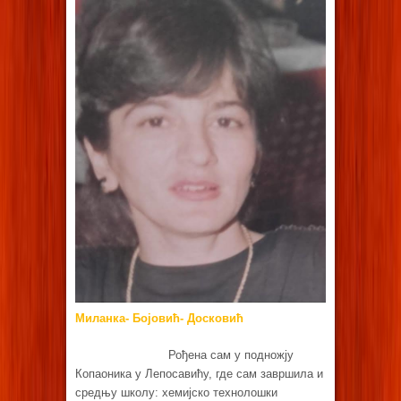
Миланка- Бојовић- Досковић
Рођена сам у подножју
Копаоника у Лепосавићу, где сам завршила и
средњу школу: хемијско технолошки