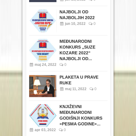
NAJBOLJI OD
NAJBOLJIH 2022
jun 10, 2022
0
MEĐUNARODNI
KONKURS „SUZE
KOZARE 2022“
NAJBOLJI OD...
maj 24, 2022
0
PLAKETA U PRAVE
RUKE
maj 11, 2022
0
KNJIŽEVNI
MEĐUNARODNI
GODIŠNJI KONKURS
»PESMA GODINE«...
apr 03, 2022
0