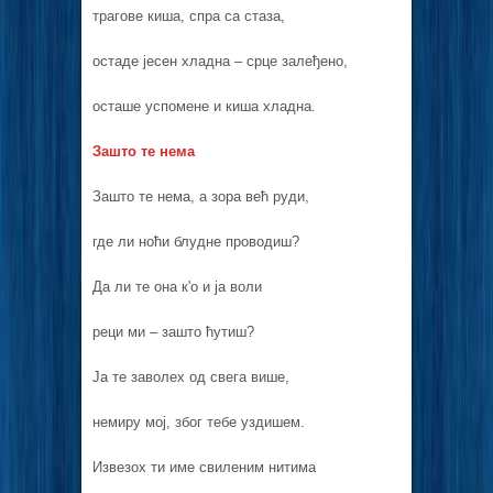
трагове киша, спра са стаза,
остаде јесен хладна – срце залеђено,
осташе успомене и киша хладна.
Зашто те нема
Зашто те нема, а зора већ руди,
где ли ноћи блудне проводиш?
Да ли те она к'о и ја воли
реци ми – зашто ћутиш?
Ја те заволех од свега више,
немиру мој, због тебе уздишем.
Извезох ти име свиленим нитима