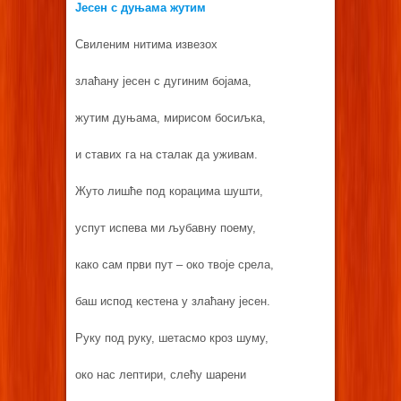
Јесен с дуњама жутим
Свиленим нитима извезох
злаћану јесен с дугиним бојама,
жутим дуњама, мирисом босиљка,
и ставих га на сталак да уживам.
Жуто лишће под корацима шушти,
успут испева ми љубавну поему,
како сам први пут – око твоје срела,
баш испод кестена у злаћану јесен.
Руку под руку, шетасмо кроз шуму,
око нас лептири, слећу шарени