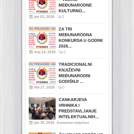
MEĐUNARODNE
KULTURNO...
jun 03, 2026
0
ZA TRI
MEĐUNARODNA
KONKURSA U GODINI
2026...
maj 14, 2026
0
TRADICIONALNI
KNJIŽEVNI
MEĐUNARODNI
GODIŠNJI ...
feb 27, 2026
0
CANKARJEVA
VRHNIKA I
PREDSTAVLJANJE
INTELEKTUALNIH...
jan 30, 2026
Komentari isključeni