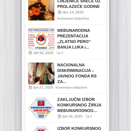
ČINJENICE SREĆE UZ
PROLAZEĆE GODINE
dec 14, 2025
Komentari isključeni
MEĐUNARODNA
PREZENTACIJA
„ZLATNO PERO“
BANJA LUKA i...
okt 02, 2025
0
NACIONALNA
DISKRIMINACIJA –
JAVNOG FONDA RS
ZA...
jun 27, 2025
Komentari isključeni
ZAKLJUČNI IZBOR
KONKURSNOG ŽIRIJA
MEĐUNARODNOG...
jun 10, 2025
0
IZBOR KONKURSNOG