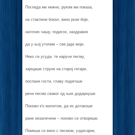
Погледа ме нежно, руком ми показа,
на стаклени бокал, вино розе боје,
наточих чашу, подигох, наздравих
да у њој утопим – све јаде моје.
Неко се усуди, те наручи песму,
зајецаше струне на старој гитари,
поспани гости, главу подигоше
речи песме сваког од њих додирнуше.
Поново к'о жилетом, да их дотакоше
ране незалечене – поново се отворише.
Помеша се вино с песмом, уздисајем,