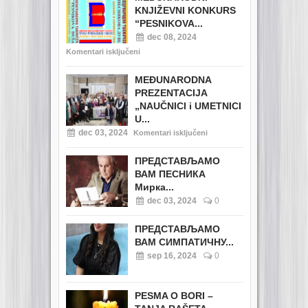
KNJIŽEVNI KONKURS
“PESNIKOVA...
dec 08, 2024
Komentari isključeni
MEĐUNARODNA
PREZENTACIJA
„NAUČNICI i UMETNICI
U...
dec 03, 2024
Komentari isključeni
ПРЕДСТАВЉАМО
ВАМ ПЕСНИКА
Мирка...
dec 03, 2024
0
ПРЕДСТАВЉАМО
ВАМ СИМПАТИЧНУ...
sep 16, 2024
0
PESMA O BORI –