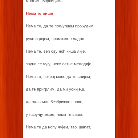
многим зборницима.
Нема те више
Нема те, да те пољупцем пробудим,
руке згрејем, промрзле хладне.
Нема те, већ сву ноћ киша лије,
звуци се чују, неке сетне мелодије.
Нема те, покрај мене да те свијем,
да те пригрлим, да ми уснијеш,
да одсањаш безбрижне снове,
у наручју моме, нема те више.
Нема те да ноћу чујем, твој шапат,