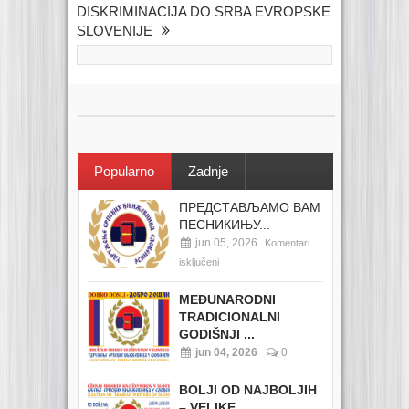
DISKRIMINACIJA DO SRBA EVROPSKE
SLOVENIJE
Popularno
Zadnje
ПРЕДСТАВЉАМО ВАМ
ПЕСНИКИЊУ...
jun 05, 2026
Komentari
isključeni
MEĐUNARODNI
TRADICIONALNI
GODIŠNJI ...
jun 04, 2026
0
BOLJI OD NAJBOLJIH
– VELIKE