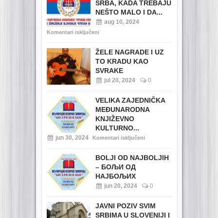
SRBA, KADA TREBAJU
NEŠTO MALO I DA...
aug 10, 2024
Komentari isključeni
ŽELE NAGRADE I UZ
TO KRADU KAO
SVRAKE
jul 20, 2024
0
VELIKA ZAJEDNIČKA
MEĐUNARODNA
KNJIŽEVNO
KULTURNO...
jun 30, 2024
Komentari isključeni
BOLJI OD NAJBOLJIH
– БОЉИ ОД
НАЈБОЉИХ
jun 20, 2024
0
JAVNI POZIV SVIM
SRBIMA U SLOVENIJI I