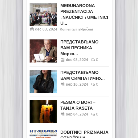
MEĐUNARODNA
PREZENTACIJA
„NAUČNICI i UMETNICI
U...
dec 03, 2024
Komentari isključeni
ПРЕДСТАВЉАМО
ВАМ ПЕСНИКА
Мирка...
dec 03, 2024
0
ПРЕДСТАВЉАМО
ВАМ СИМПАТИЧНУ...
sep 16, 2024
0
PESMA O BORI –
TANJA RAŠETA
sep 04, 2024
0
DOBITNICI PRIZNANJA