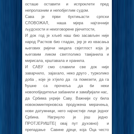
осташе оставити и испроклети пред
непролазним и непобјеглим судом.
Сава је први буктињасти српски
СЛОВОЖАЛ, наша мјера најтачније
људскости и неизговорене рјечитости,
И док год је хљеб наш био засављен није
народ Растков био гладан, јер је из квасања
његових ријечи ницала свјетлост која је
његовим ликом светлолико тамјанила и
мирисала, крштавала и хранила.
И САВУ смо славили све док није
заварчило, зајахало, неко друго , турколико
доба , које је хтјело да га помезети, да га
ћушне са прочеља ,да би неки
новопобједитељи забанили и замађијали нас,
да Србима укрије Саву. Важнији су била
новокоминтерновска продужена мерачења,
нови датумници, него најчистије лице једног
Србина. Нагрнуло је још једно
ПРОТЈЕРИШТЕ( овај пут духовно) и
препадање Савине дјеце, која Оца често