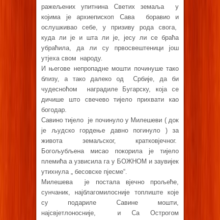
ражељених упитнина Светих земаља у
којима је архиепископ Сава боравио и
ослушкивао себе, у призиву рода свога,
куда ли је и шта ли је, јесу ли се браћа
убраћила, да ли су првосвештеници још
утјеха свом народу.
И његове непропадне мошти починуше тако
близу, а тако далеко од Србије, да би
чудесноћом наградиле Бугарску, која се
дичише што свечево тијело прихвати као
богодар.
Савино тијело је починуло у Милешеви ( док
је људско гордење давно погинуло ) за
живота земаљског, кратковјечног.
Богољубљена мисао покорила је тијело
племића а узвисила га у БОЖНОМ и заувијек
утихнула „ бесовске пјесме“.
Милешева је постала вјечно прољеће,
сунчаник, најблагомилосније топлиште које
су подариле Савине мошти,
најсвјетлоносније, и Са Острогом