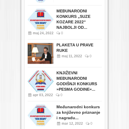
MEĐUNARODNI
KONKURS „SUZE
KOZARE 2022“
NAJBOLJI OD...
maj 24, 2022
0
PLAKETA U PRAVE
RUKE
maj 11, 2022
0
KNJIŽEVNI
MEĐUNARODNI
GODIŠNJI KONKURS
»PESMA GODINE«...
apr 03, 2022
0
Međunarodni konkurs
za književno priznanje
i nagradu...
mar 12, 2022
0