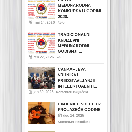
MEĐUNARODNA
KONKURSA U GODINI
2026...
maj 14, 2026
0
TRADICIONALNI
KNJIŽEVNI
MEĐUNARODNI
GODIŠNJI ...
feb 27, 2026
0
CANKARJEVA
VRHNIKA I
PREDSTAVLJANJE
INTELEKTUALNIH...
jan 30, 2026
Komentari isključeni
ČINJENICE SREĆE UZ
PROLAZEĆE GODINE
dec 14, 2025
Komentari isključeni