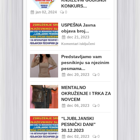
KNJIŽEVNI GODIŠNJI
KONKURS...
jan 02, 2024
0
USPEŠNA Javna
objava broj...
dec 21, 2023
Komentari isključeni
Predstavljamo vam
pesnikinju sa njezinim
pesmama...
dec 20, 2023
0
MENTALNO
OKRUŽENJE I TRKA ZA
NOVCEM
dec 06, 2023
0
“LJUBLJANSKI
PESNIČKI DANI”
30.12.2023
dec 02, 2023
0