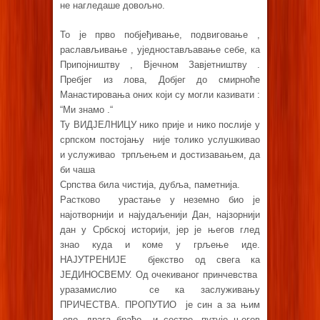
не нагледаше довољно.
То је прво побјеђивање, подвиговање ,
раслављивање , уједностављавање себе, ка
Припојништву , Вјечном Завјетништву .
Пребјег из лова, Добјег до смирноће
Манастировања оних који су могли казивати :
“Ми знамо .“
Ту ВИДЈЕЛНИЦУ нико прије и нико послије у
српском постојању није толико услушкивао
и услуживао трпљењем и достизавањем, да
би чаша
Српства била чистија, дубља, паметнија.
Растково урастање у неземно био је
најотворнији и најудаљенији Дан, најзорнији
дан у Србској историји, јер је његов глед
знао куда и коме у грљење иде.
НАЈУТРЕНИЈЕ бјекство од свега ка
ЈЕДИНОСВЕМУ. Од очекиваног принчевства
уразамислио се ка заслуживању
ПРИЧЕСТВА. ПРОПУТИО је син а за њим
,ево, драга браћо и сестре, путује његов