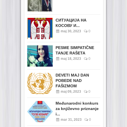
СИТУАЦИЈА НА
КОСОВУ И...
maj 30, 2023
0
PESME SIMPATIČNE
TANJE RAŠETA
maj 18, 2023
0
DEVETI MAJ DAN
POBEDE NAD
FAŠIZMOM
maj 09, 2023
0
Međunarodni konkurs
za književno priznanje
i...
mar 31, 2023
0