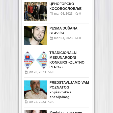
ЦРНОГОРСКО
КОСОВОСЛОВЉЕ
mar 04, 2023
0
PESMA DUŠANA
SLAVIĆA
mar 03, 2023
0
TRADICIONALNI
MEĐUNARODNI
KONKURS »ZLATNO
PERO« i...
jan 28, 2023
0
PREDSTAVLJAMO VAM
POZNATOG
književnika i
specijalnog...
jan 24, 2023
0
Predstavljamo vam