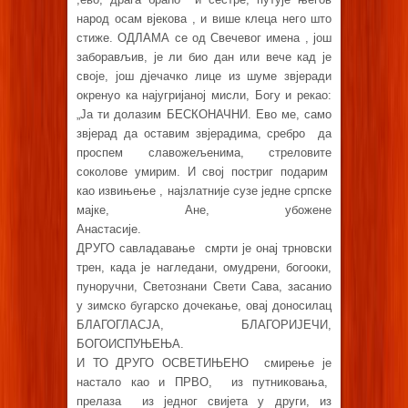
народ осам вјекова , и више клеца него што
стиже. ОДЛАМА се од Свечевог имена , још
заборављив, је ли био дан или вече кад је
своје, још дјечачко лице из шуме звјеради
окренуо ка најугријаној мисли, Богу и рекао:
„Ја ти долазим БЕСКОНАЧНИ. Ево ме, само
звјерад да оставим звјерадима, сребро да
проспем славожељенима, стреловите
соколове умирим. И свој постриг подарим
као извињење , најзлатније сузе једне српске
мајке, Ане, убожене
Анастасије.
ДРУГО савладавање смрти је онај трновски
трен, када је нагледани, омудрени, богооки,
пуноручни, Светознани Свети Сава, засанио
у зимско бугарско дочекање, овај доносилац
БЛАГОГЛАСЈА, БЛАГОРИЈЕЧИ,
БОГОИСПУЊЕЊА.
И ТО ДРУГО ОСВЕТИЊЕНО смирење је
настало као и ПРВО, из путниковања,
прелаза из једног свијета у други, из