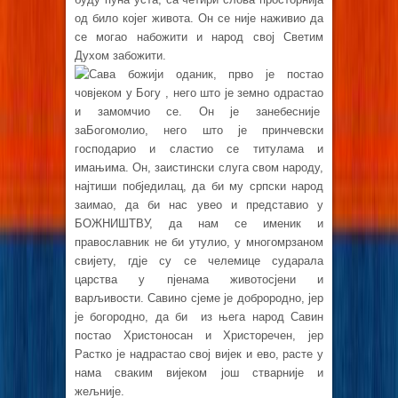
од било којег живота. Он се није наживио да
се могао набожити и народ свој Светим
Духом забожити.
Сава божији оданик, прво је постао
човјеком у Богу , него што је земно одрастао
и замомчио се. Он је занебесније
заБогомолио, него што је принчевски
господарио и сластио се титулама и
имањима. Он, заистински слуга свом народу,
најтиши побједилац, да би му српски народ
заимао, да би нас увео и представио у
БОЖНИШТВУ, да нам се именик и
православник не би утулио, у многомрзаном
свијету, гдје су се челемице сударала
царства у пјенама животосјени и
варљивости. Савино сјеме је доброродно, јер
је богородно, да би из њега народ Савин
постао Христоносан и Христоречен, јер
Растко је надрастао свој вијек и ево, расте у
нама сваким вијеком још стварније и
жељније.