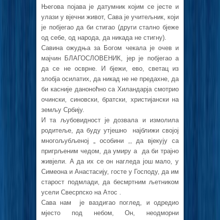
Његова појава је датумник којим се јесте и
улази у вјечни живот, Сава је учитељник, који
је побјегао да би стигао (други стално бјеже
од себе, од народа, да никада не стигну).
Савина ожудња за Богом чекала је очев и
мајчин БЛАГОСЛОВЕНИК, јер је побјегао а
да се не осврне. И бјежи, ево, светац из
злобја осилатих, да никад не не предахне, да
би касније даноноћно са Хиландарја смотрио
очински, синовски, братски, христијански на
земљу Србију.
И та љубовидност је дозвала и измолила
родитеље, да буду утјешно најближи својој
многољубљеној „ особини ,, да вјекују са
пригрљеним чедом, да умиру а да би трајно
живјели. А да их се он нагледа још мало, у
Симеона и Анастасију, госте у Господу, да им
старост подмлади, да бесмртним љетником
усели Свесрпско на Атос .
Сава нам је ваздигао поглед, и одредио
мјесто под небом, Он, неодморни