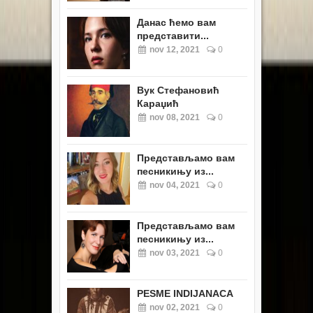
Данас ћемо вам
представити...
nov 12, 2021
0
Вук Стефановић
Караџић
nov 08, 2021
0
Представљамо вам
песникињу из...
nov 04, 2021
0
Представљамо вам
песникињу из...
nov 03, 2021
0
PESME INDIJANACA
nov 02, 2021
0