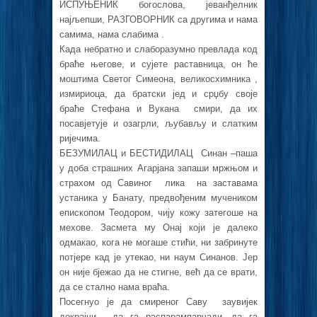
ИСПУЊЕНИК богослова, јеванђелник
најљепши, РАЗГОВОРНИК са другима и нама
самима, нама слабима .
Када небратно и слаборазумно превлада код
браће његове, и сујете раставница, он ће
моштима Светог Симеона, великосхимника ,
измириоца, да братски јед и срџбу своје
браће Стефана и Вукана смири, да их
посавјетује и озагрли, љубављу и слатким
ријечима.
БЕЗУМИЛАЦ и БЕСТИДИЛАЦ Синан –паша
у доба страшних Агарјана запаши мржњом и
страхом од Савиног лика на заставама
устаника у Банату, предвођеним мучеником
епископом Теодором, чију кожу затегоше на
мехове. Засмета му Онај који је далеко
одмакао, кога не могаше стићи, ни забринуте
потјере кад је утекао, ни наум Синанов. Јер
он није бјежао да не стигне, већ да се врати,
да се стално нама враћа.
Посегнуо је да смиреног Саву заувијек
докрајчи , да га распарампарчади, да га