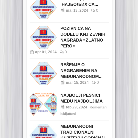
НАЈБОЉИХ СА...
maj 13, 2024
0
POZIVNICA NA
DODELU KNJIŽEVNIH
NAGRADA »ZLATNO
PERO«
apr 01, 2024
0
REŠENJE O
NAGRAĐENIM NA
MEĐUNARODNOM...
mar 15, 2024
0
NAJBOLJI PESNICI
MEĐU NAJBOLJIMA
feb 29, 2024
Komentari
isključeni
MEĐUNARODNI
TRADICIONALNI