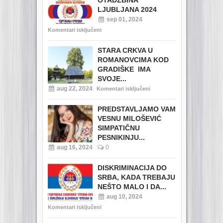
OTADŽBINA
LJUBLJANA 2024
sep 01, 2024
Komentari isključeni
STARA CRKVA U
ROMANOVCIMA KOD
GRADIŠKE IMA
SVOJE...
aug 22, 2024
Komentari isključeni
PREDSTAVLJAMO VAM
VESNU MILOŠEVIĆ
SIMPATIČNU
PESNIKINJU...
aug 16, 2024
0
DISKRIMINACIJA DO
SRBA, KADA TREBAJU
NEŠTO MALO I DA...
aug 10, 2024
Komentari isključeni