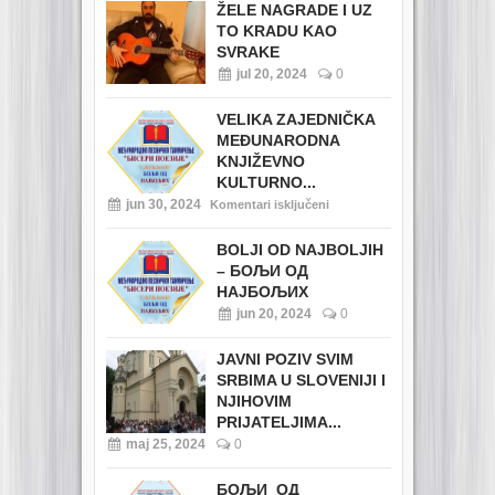
ŽELE NAGRADE I UZ
TO KRADU KAO
SVRAKE
jul 20, 2024
0
VELIKA ZAJEDNIČKA
MEĐUNARODNA
KNJIŽEVNO
KULTURNO...
jun 30, 2024
Komentari isključeni
BOLJI OD NAJBOLJIH
– БОЉИ ОД
НАЈБОЉИХ
jun 20, 2024
0
JAVNI POZIV SVIM
SRBIMA U SLOVENIJI I
NJIHOVIM
PRIJATELJIMA...
maj 25, 2024
0
БОЉИ ОД