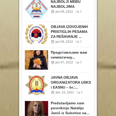
NAJBOLJI MEĐU
NAJBOLJIMA
jan 09, 2022
0
OBJAVA IZDVOJENIH
PRISTIGLIH PESAMA
ZA REŠAVANJE ...
jan 08, 2022
0
Представљамо вам
симпатичну...
jan 07, 2022
0
JAVNA OBJAVA
ORGANIZATORA USKS
i EASNU – br.:...
dec 22, 2021
0
Predstavljamo vam
pesnikinju Nataliju
Janić iz Subotice sa...