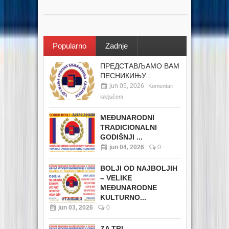
Popularno
Zadnje
ПРЕДСТАВЉАМО ВАМ
ПЕСНИКИЊУ...
jun 05, 2026
Komentari
isključeni
MEĐUNARODNI
TRADICIONALNI
GODIŠNJI ...
jun 04, 2026
0
BOLJI OD NAJBOLJIH
– VELIKE
MEĐUNARODNE
KULTURNO...
jun 03, 2026
0
ZA TRI