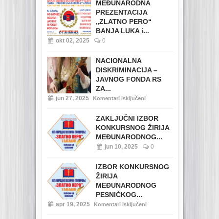
MEĐUNARODNA
PREZENTACIJA
„ZLATNO PERO“
BANJA LUKA i...
okt 02, 2025
0
NACIONALNA
DISKRIMINACIJA –
JAVNOG FONDA RS
ZA...
jun 27, 2025
Komentari isključeni
ZAKLJUČNI IZBOR
KONKURSNOG ŽIRIJA
MEĐUNARODNOG...
jun 10, 2025
0
IZBOR KONKURSNOG
ŽIRIJA
MEĐUNARODNOG
PESNIČKOG...
apr 19, 2025
Komentari isključeni