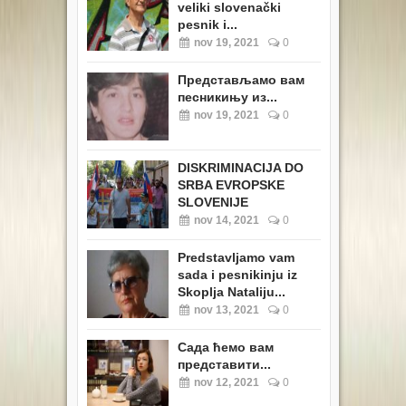
veliki slovenački
pesnik i...
nov 19, 2021
0
Представљамо вам
песникињу из...
nov 19, 2021
0
DISKRIMINACIJA DO
SRBA EVROPSKE
SLOVENIJE
nov 14, 2021
0
Predstavljamo vam
sada i pesnikinju iz
Skoplja Nataliju...
nov 13, 2021
0
Сада ћемо вам
представити...
nov 12, 2021
0