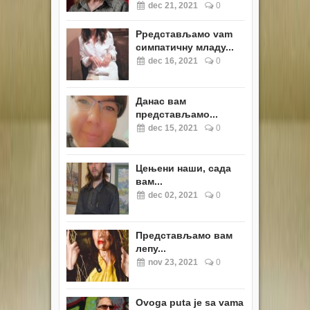
dec 21, 2021
0
Pредстављамо vam
симпатичну младу...
dec 16, 2021
0
Данас вам
представљамо...
dec 15, 2021
0
Цењени наши, сада
вам...
dec 02, 2021
0
Представљамо вам
лепу...
nov 23, 2021
0
Ovoga puta je sa vama