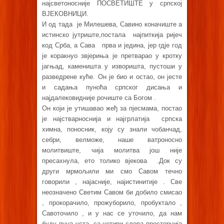
најсветоносније ПОСВЕТИШТЕ у српској
ВЈЕКОВНИЦИ.
И од тада је Милешева, Савино коначиште а
истинско јутриште,постала најпиткија ријеч
код Срба, а Сава прва и једина, јер гдје год
је коракнуо звјериња је претварао у кротку
јагњад, каменишта у изворишта, пустоши у
разведрене куће. Он је био и остао, он јесте
и садања пуноћа српског дисања и
најдалековидније рочиште са Богом .
Он који је утишавао жеђ за пјесмама, постао
је најстварноснија и најгрлатија српска
химна, поносник, коју су знали чобанчад,
себри, велможе, наше ватроносно
молитвиште, чија молитва још није
пресахнула, ето толико вјекова .Док су
други мрмољили ми смо Савом течно
говорили , најасније, најистинитије . Све
неозначено Светим Савом би добило смисао
, прокорачило, прожуборило, пробуктало ,
Савоточило , и у нас се уточило, да нам
буду пуна уста, са четири слова просторнија