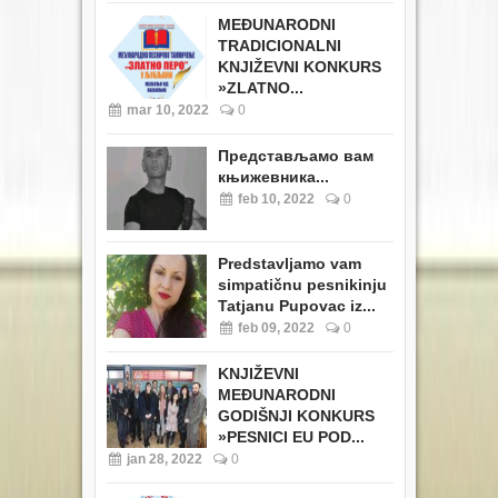
MEĐUNARODNI
TRADICIONALNI
KNJIŽEVNI KONKURS
»ZLATNO...
mar 10, 2022
0
Представљамо вам
књижевника...
feb 10, 2022
0
Predstavljamo vam
simpatičnu pesnikinju
Tatjanu Pupovac iz...
feb 09, 2022
0
KNJIŽEVNI
MEĐUNARODNI
GODIŠNJI KONKURS
»PESNICI EU POD...
jan 28, 2022
0