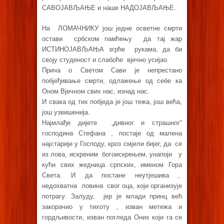
САВОЈАВЉАЊЕ и наше НАДОЈАВЉАЊЕ.
На ЛОМАЧНИКУ још једне осветне смрти
остави србском памћењу да тај жар
ИСТИНОЈАВЉАЊА згрће рукама, да би
своју студеност и слабоће вјечно усијао.
Прича о Светом Сави је непрестано
побјеђивање смрти, одлажење од себе ка
Оном Вјечном свих нас, изнад нас.
И свака од тих побједа је још тежа, још већа,
још узвишенија.
Најмлађе дијете „дивног и страшног“
господина Стефана , постаје од малена
најстарије у Господу, кроз смјели бијег, да се
из лова, искреним богоискрењем, унапоји у
кући свих жедница српских, именом Гора
Света. И да постане неутјешива ,
недохватна ловина свог оца, који организује
потрагу. Залуду, јер је млади принц већ
закорачио у тихоту , изван метежа и
гордљивости, изван погледа Оних који га се