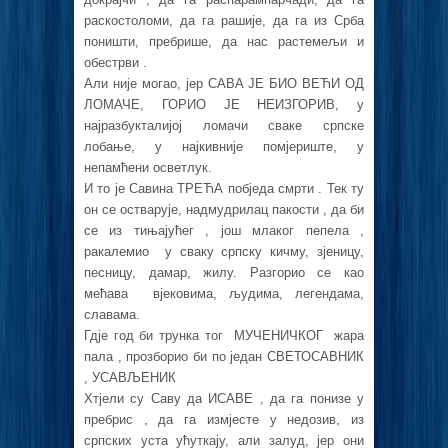
раскостоломи, да га рашије, да га из Срба
поништи, пребрише, да нас растемељи и
обестрви .
Али није могао, јер САВА ЈЕ БИО ВЕЋИ ОД
ЛОМАЧЕ, ГОРИО ЈЕ НЕИЗГОРИВ, у
најразбукталијој ломачи сваке српске
лобање, у најкивније помјериште, у
непамћени осветлук.
И то је Савина ТРЕЋА побједа смрти . Тек ту
он се остварује, надмудрилац пакости , да би
се из тињајућег , још млаког пепела ,
ракалемио у сваку српску кичму, зјеницу,
песницу, дамар, жилу. Разгорио се као
мећава вјековима, људима, легендама,
славама.
Гдје год би трунка тог МУЧЕНИЧКОГ жара
пала , прозборио би по један СВЕТОСАВНИК
, УСАВЉЕНИК
Хтјели су Саву да ИСАВЕ , да га понизе у
пребрис , да га измјесте у недозив, из
српских уста ућуткају, али залуд, јер они