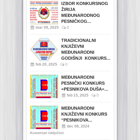
IZBOR KONKURSNOG
ŽIRIJA
MEĐUNARODNOG
PESNIČKOG...
mar 09, 2025
0
TRADICIONALNI
KNJIŽEVNI
MEĐUNARODNI
GODIŠNJI KONKURS...
feb 20, 2025
0
MEĐUNARODNI
PESNIČKI KONKURS
»PESNIKOVA DUŠA«...
feb 15, 2025
0
MEĐUNARODNI
KNJIŽEVNI KONKURS
“PESNIKOVA...
dec 08, 2024
Komentari isključeni