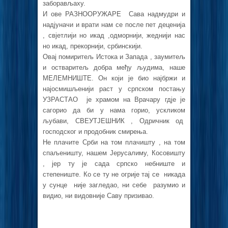
заборављаху.
И ове РАЗНООРУЖАРЕ Сава надмудри и
надјуначи и врати нам се после пет деценија
, свјетлији но икад ,одморнији, жеднији нас
но икад, прекорнији, србинскији.
Овај помиритељ Истока и Запада , заумитељ
и остваритељ добра међу људима, наше
МЕЛЕМНИШТЕ. Он који је био најбржи и
најосмишљенији раст у српском постању
УЗРАСТАО је храмом на Врачару гдје је
сагорио да би у нама горио, ускликом
љубави, СВЕУТЈЕШНИК , Одричник од
господског и продобник смирења.
Не плачите Срби на том плачишту , на том
спаљеништу, нашем Јерусалиму, Косовишту
, јер ту је сада српско небниште и
степениште. Ко се ту не огрије тај се никада
у сунце није загледао, ни себе разумио и
видио, ни видовније Саву призивао.