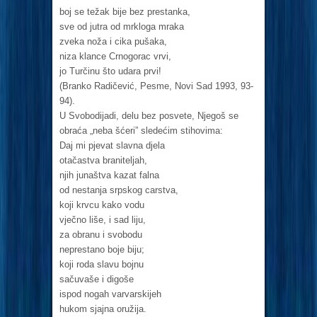
boj se težak bije bez prestanka,
sve od jutra od mrkloga mraka
zveka noža i cika pušaka,
niza klance Crnogorac vrvi,
jo Turčinu što udara prvi!
(Branko Radičević, Pesme, Novi Sad 1993, 93-
94).
U Svobodijadi, delu bez posvete, Njegoš se
obraća „neba šćeri” sledećim stihovima:
Daj mi pjevat slavna djela
otačastva braniteljah,
njih junaštva kazat falna
od nestanja srpskog carstva,
koji krvcu kako vodu
vječno liše, i sad liju,
za obranu i svobodu
neprestano boje biju;
koji roda slavu bojnu
sačuvaše i digoše
ispod nogah varvarskijeh
hukom sjajna oružija.