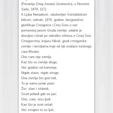
(Pevanija Zmaj-Jovana Jovanovića, u Novome
Sadu, 1879, 117).
A Ljuba Nenadović, oduševljen Vučedolskom
bitkom, odmah, 1876. godine, bezgranično
glorifikuje Crnogorce i Crnu Goru u već
pomenutoj pesmi Gruda zemlje, odakle je
dovoljno citirati po nekoliko stihova o Crnoj Gori,
Crnogorcima, knjazu Nikoli, grudi crnogorske
zemlje i nevoljama koje od nje snalaze turskoga
cara Murata:
Ono care nije zemlja
Kao što su zemlje druge,
Već gradovi od kamenja,
Nigde staze, nigde struge.
Ona zemlja što god rodi,
To je samo junak pravi:
Živi, slavi i slobodi,
Svud pobedi gde se javi.
Ono, care, nisu ljudi
Kao što je svet ostali;
Već zmajevi to su ljuti,