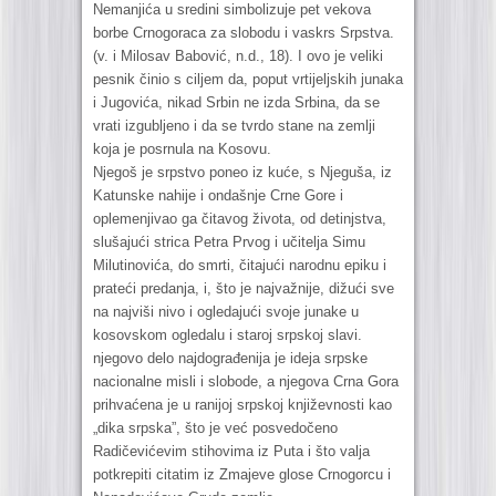
Nemanjića u sredini simbolizuje pet vekova
borbe Crnogoraca za slobodu i vaskrs Srpstva.
(v. i Milosav Babović, n.d., 18). I ovo je veliki
pesnik činio s ciljem da, poput vrtijeljskih junaka
i Jugovića, nikad Srbin ne izda Srbina, da se
vrati izgubljeno i da se tvrdo stane na zemlji
koja je posrnula na Kosovu.
Njegoš je srpstvo poneo iz kuće, s Njeguša, iz
Katunske nahije i ondašnje Crne Gore i
oplemenjivao ga čitavog života, od detinjstva,
slušajući strica Petra Prvog i učitelja Simu
Milutinovića, do smrti, čitajući narodnu epiku i
prateći predanja, i, što je najvažnije, dižući sve
na najviši nivo i ogledajući svoje junake u
kosovskom ogledalu i staroj srpskoj slavi.
njegovo delo najdograđenija je ideja srpske
nacionalne misli i slobode, a njegova Crna Gora
prihvaćena je u ranijoj srpskoj književnosti kao
„dika srpska”, što je već posvedočeno
Radičevićevim stihovima iz Puta i što valja
potkrepiti citatim iz Zmajeve glose Crnogorcu i