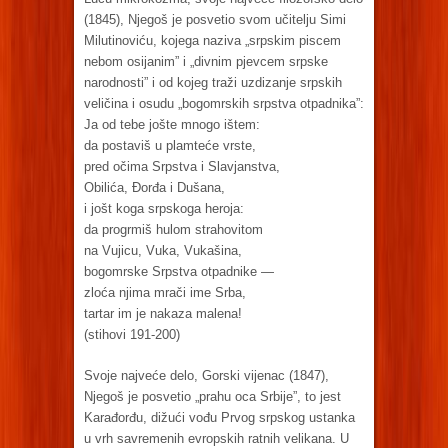
(1845), Njegoš je posvetio svom učitelju Simi
Milutinoviću, kojega naziva „srpskim piscem
nebom osijanim” i „divnim pjevcem srpske
narodnosti” i od kojeg traži uzdizanje srpskih
veličina i osudu „bogomrskih srpstva otpadnika”:
Ja od tebe jošte mnogo ištem:
da postaviš u plamteće vrste,
pred očima Srpstva i Slavjanstva,
Obilića, Đorđa i Dušana,
i jošt koga srpskoga heroja:
da progrmiš hulom strahovitom
na Vujicu, Vuka, Vukašina,
bogomrske Srpstva otpadnike —
zloća njima mrači ime Srba,
tartar im je nakaza malena!
(stihovi 191-200)
Svoje najveće delo, Gorski vijenac (1847),
Njegoš je posvetio „prahu oca Srbije”, to jest
Karađorđu, dižući vođu Prvog srpskog ustanka
u vrh savremenih evropskih ratnih velikana. U