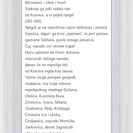
Mićunović i zbori i tvori!
Srpkinja ga jošt rađala nije
od Kosova, a ni prijed njega!
(392-394).
Njegoš je na specifičan način definisao i prostor
Srpstva, dajući ga kroz „spomen”, to jest pomen
igumana Stefana, posle istrage poturica:
Čuj, narode, svi skinite kape!
Hoću spomen da činim dušama
vitezovah našega naroda;
danas će im najmilije biti,
od Kosova nigda kao danas.
Vjerne sluge pomjani gospodi,
vladaoce, ma tvoje robove:
nepobjednog mladoga Dušana,
Obilića, Kastriota Đura,
Zrinovića, Ivana, Milana,
Strahinića, Relju Krilatoga,
Crnoviće Iva i Uroša,
Cmiljanića, vojvodu Momčila,
Jankovića, devet Jugovićah