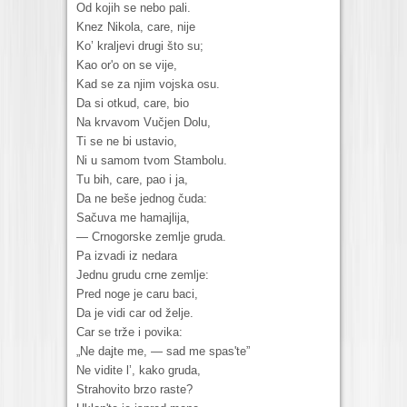
Od kojih se nebo pali.
Knez Nikola, care, nije
Ko’ kraljevi drugi što su;
Kao or'o on se vije,
Kad se za njim vojska osu.
Da si otkud, care, bio
Na krvavom Vučjen Dolu,
Ti se ne bi ustavio,
Ni u samom tvom Stambolu.
Tu bih, care, pao i ja,
Da ne beše jednog čuda:
Sačuva me hamajlija,
— Crnogorske zemlje gruda.
Pa izvadi iz nedara
Jednu grudu crne zemlje:
Pred noge je caru baci,
Da je vidi car od želje.
Car se trže i povika:
„Ne dajte me, — sad me spas'te”
Ne vidite l’, kako gruda,
Strahovito brzo raste?