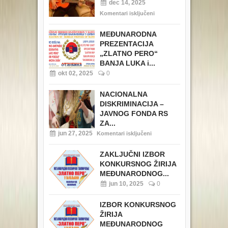
dec 14, 2025
Komentari isključeni
MEĐUNARODNA
PREZENTACIJA
„ZLATNO PERO“
BANJA LUKA i...
okt 02, 2025
0
NACIONALNA
DISKRIMINACIJA –
JAVNOG FONDA RS
ZA...
jun 27, 2025
Komentari isključeni
ZAKLJUČNI IZBOR
KONKURSNOG ŽIRIJA
MEĐUNARODNOG...
jun 10, 2025
0
IZBOR KONKURSNOG
ŽIRIJA
MEĐUNARODNOG