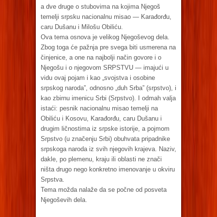
a dve druge o stubovima na kojima Njegoš
temelji srpsku nacionalnu misao — Karađorđu,
caru Dušanu i Milošu Obiliću.
Ova tema osnova je velikog Njegoševog dela.
Zbog toga će pažnja pre svega biti usmerena na
činjenice, a one na najbolji način govore i o
Njegošu i o njegovom SRPSTVU — imajući u
vidu ovaj pojam i kao „svojstva i osobine
srpskog naroda”, odnosno „duh Srba” (srpstvo), i
kao zbirnu imenicu Srbi (Srpstvo). I odmah valja
istaći: pesnik nacionalnu misao temelji na
Obiliću i Kosovu, Karađorđu, caru Dušanu i
drugim ličnostima iz srpske istorije, a pojmom
Srpstvo (u značenju Srbi) obuhvata pripadnike
srpskoga naroda iz svih njegovih krajeva. Naziv,
dakle, po plemenu, kraju ili oblasti ne znači
ništa drugo nego konkretno imenovanje u okviru
Srpstva.
Tema možda nalaže da se počne od posveta
Njegoševih dela.