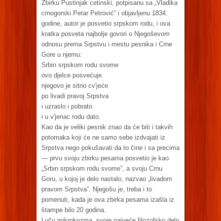
Zbirku Pustinjak cetinski, potpisanu sa „Vladika
crnogorski Petar Petrović” i objavljenu 1834.
godine, autor je posvetio srpskom rodu, i ova
kratka posveta najbolje govori o Njegoševom
odnosu prema Srpstvu i mestu pesnika i Crne
Gore u njemu:
Srbin srpskom rodu svome
ovo djelce posvećuje.
njegovo je sitno cv'jeće
po livadi pravoj Srpstva
i uzraslo i pobrato
i u v'jenac rodu dato.
Kao da je veliki pesnik znao da će biti i takvih
potomaka koji će ne samo sebe izdvajati iz
Srpstva nego pokušavati da to čine i sa precima
— prvu svoju zbirku pesama posvetio je kao
„Srbin srpskom rodu svome”, a svoju Crnu
Goru, u kojoj je delo nastalo, nazvao „livadom
pravom Srpstva”. Njegošu je, treba i to
pomenuti, kada je ova zbirka pesama izašla iz
štampe bilo 20 godina.
Luču mikrokozma, svoje najveće filozofsko delo