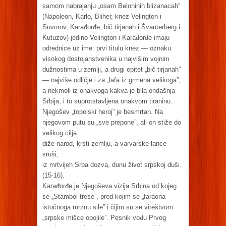
samom nabrajanju „osam Beloninih blizanacah”
(Napoleon, Karlo, Bliher, knez Velington i
Suvorov, Karađorđe, bič tirjanah i Švarcerberg i
Kutuzov) jedino Velington i Karađorđe imaju
odrednice uz ime: prvi titulu knez — oznaku
visokog dostojanstvenika u najvišim vojnim
dužnostima u zemlji, a drugi epitet „bič tirjanah”
— najviše odličje i za „lafa iz grmena velikoga”,
a nekmoli iz onakvoga kakva je bila ondašnja
Srbija, i to suprotstavljena onakvom tiraninu.
Njegošev „topolski heroj” je besmrtan. Na
njegovom putu su „sve prepone”, ali on stiže do
velikog cilja:
diže narod, krsti zemlju, a varvarske lance
sruši,
iz mrtvijeh Srba dozva, dunu život srpskoj duši.
(15-16).
Karađorđe je Njegoševa vizija Srbina od kojeg
se „Stambol trese”, pred kojim se „faraona
istočnoga mrznu sile” i čijim su se viteštvom
„srpske mišce opojile”. Pesnik vođu Prvog