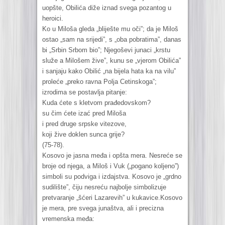
uopšte, Obilića diže iznad svega pozantog u
heroici.
Ko u Miloša gleda „bliješte mu oči”; da je Miloš
ostao „sam na srijedi”, s „oba pobratima”, danas
bi „Srbin Srbom bio”; Njegoševi junaci „krstu
služe a Milošem žive”, kunu se „vjerom Obilića”
i sanjaju kako Obilić „na bijela hata ka na vilu”
proleće „preko ravna Polja Cetinskoga”;
izrodima se postavlja pitanje:
Kuda ćete s kletvom prađedovskom?
su čim ćete izać pred Miloša
i pred druge srpske vitezove,
koji žive doklen sunca grije?
(75-78).
Kosovo je jasna međa i opšta mera. Nesreće se
broje od njega, a Miloš i Vuk („pogano koljeno”)
simboli su podviga i izdajstva. Kosovo je „grdno
sudilište”, čiju nesreću najbolje simbolizuje
pretvaranje „šćeri Lazarevih” u kukavice.Kosovo
je mera, pre svega junaštva, ali i precizna
vremenska međa: