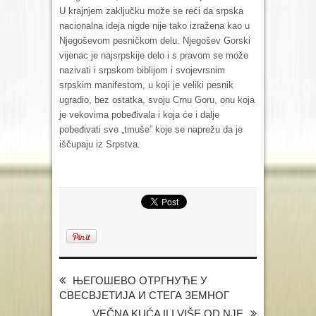
U krajnjem zaključku može se reći da srpska
nacionalna ideja nigde nije tako izražena kao u
Njegoševom pesničkom delu. Njegošev Gorski
vijenac je najsrpskije delo i s pravom se može
nazivati i srpskom biblijom i svojevrsnim
srpskim manifestom, u koji je veliki pesnik
ugradio, bez ostatka, svoju Crnu Goru, onu koja
je vekovima pobeđivala i koja će i dalje
pobeđivati sve „tmuše” koje se naprežu da je
iščupaju iz Srpstva.
ЊЕГОШЕВО ОТРГНУЋЕ У
СВЕСВЈЕТИЈА И СТЕГА ЗЕМНОГ
VEČNA KUĆA ILI VIŠE OD NJE