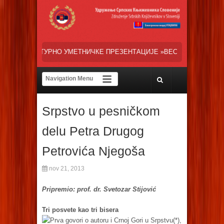
ЕТНИЧКЕ ПРЕЗЕНТАЦИЈЕ »ВЕСЕЛИ ДАНИ СРПСКЕ ДИЈАСПОРЕ« НАША 
Srpstvo u pesničkom
delu Petra Drugog
Petrovića Njegoša
nov 21, 2013
Pripremio: prof. dr. Svetozar Stijović
Tri posvete kao tri bisera
Prva govori o autoru i Crnoj Gori u Srpstvu(*),