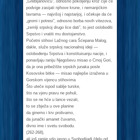
„Grebljanoviću”, odnosno pokoljenju kroz čije će
podvige zasijati njihove krune, i nemanjićkim
lavrama — najvišoj i najstarijoj, i očekuje da će
„gromi i potresi”, odnosno borba novih vitezova,
„zemlji srpskoj drugo lice dati”, to jest osloboditi
Srpstvo i vratiti mu dostojanstvo.
Početni stihovi Lažnog cara Šćepana Malog,
dakle, služe srpskoj nacionalnoj ideji —
oslobođenju Srpstva i konstituisanju nacije, i
ponavljaju raniju Njegoševu misao o Crnoj Gori,
da je ona pribežište srpskih junaka posle
Kosovske bitke — misao najlepše izražena u
Gorskom vijencu stihovima
Što uteče ispod sablje turske,
što na vjeru pravu ne pohuli,
što se ne hće u lance vezati,
to se zbježa u ove planine
da ginemo i krv prolivamo,
da junački amanet čuvamo,
divno ime i svetu svobodu.
(262-268),
ali još ranije vrlo jasno u Svobodijadi (delu od