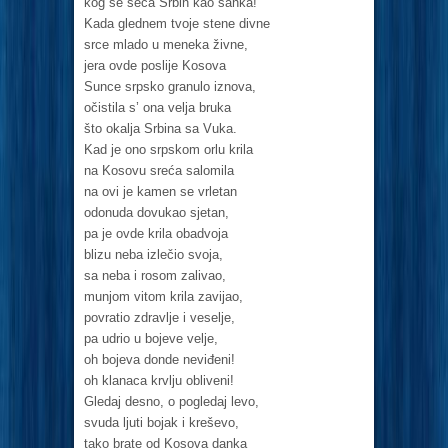
kog se seća Srbin kao sanka!
Kada glednem tvoje stene divne
srce mlado u meneka živne,
jera ovde poslije Kosova
Sunce srpsko granulo iznova,
očistila s’ ona velja bruka
što okalja Srbina sa Vuka.
Kad je ono srpskom orlu krila
na Kosovu sreća salomila
na ovi je kamen se vrletan
odonuda dovukao sjetan,
pa je ovde krila obadvoja
blizu neba izlečio svoja,
sa neba i rosom zalivao,
munjom vitom krila zavijao,
povratio zdravlje i veselje,
pa udrio u bojeve velje,
oh bojeva donde neviđeni!
oh klanaca krvlju obliveni!
Gledaj desno, o pogledaj levo,
svuda ljuti bojak i kreševo,
tako brate od Kosova danka