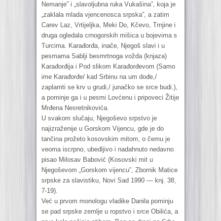
Nemanje” i „slavoljubna ruka Vukašina”, koja je
„zaklala mlada vjencenosca srpska”, a zatim
Carev Laz, Vrtijeljka, Meki Do, Kčevo, Trnjine i
druga ogledala crnogorskih mišica u bojevima s
Turcima. Karađorđa, inače, Njegoš slavi i u
pesmama Sablji besmrtnoga vožda (knjaza)
Karađorđija i Pod slikom Karađorđevom (Samo
ime Karađorđe/ kad Srbinu na um dođe,/
zaplamti se krv u grudi,/ junačko se srce budi.),
a pominje ga i u pesmi Lovćenu i pripoveci Žitije
Mrđena Nesretnikovića.
U svakom slučaju, Njegoševo srpstvo je
najizraženije u Gorskom Vijencu, gde je do
tančina prožeto kosovskim mitom, o čemu je
veoma iscrpno, ubedljivo i nadahnuto nedavno
pisao Milosav Babović (Kosovski mit u
Njegoševom „Gorskom vijencu”, Zbornik Matice
srpske za slavistiku, Novi Sad 1990 — knj. 38,
7-19).
Već u prvom monologu vladike Danila pominju
se pad srpske zemlje u ropstvo i srce Obilića, a