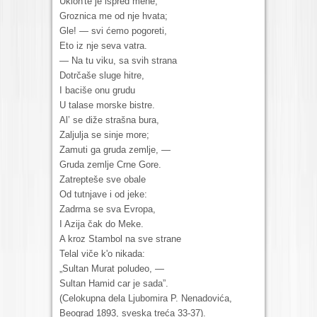
Uklon'te je ispred mene,
Groznica me od nje hvata;
Gle! — svi ćemo pogoreti,
Eto iz nje seva vatra.
— Na tu viku, sa svih strana
Dotrčaše sluge hitre,
I baciše onu grudu
U talase morske bistre.
Al’ se diže strašna bura,
Zaljulja se sinje more;
Zamuti ga gruda zemlje, —
Gruda zemlje Crne Gore.
Zatrepteše sve obale
Od tutnjave i od jeke:
Zadrma se sva Evropa,
I Azija čak do Meke.
A kroz Stambol na sve strane
Telal viče k'o nikada:
„Sultan Murat poludeo, —
Sultan Hamid car je sada”.
(Celokupna dela Ljubomira P. Nenadovića,
Beograd 1893, sveska treća 33-37).