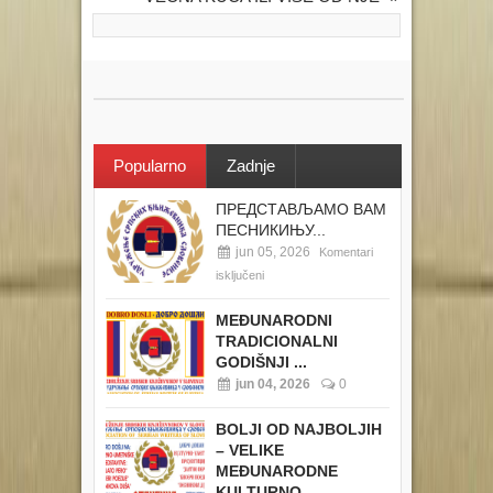
Popularno
Zadnje
ПРЕДСТАВЉАМО ВАМ
ПЕСНИКИЊУ...
jun 05, 2026
Komentari
isključeni
MEĐUNARODNI
TRADICIONALNI
GODIŠNJI ...
jun 04, 2026
0
BOLJI OD NAJBOLJIH
– VELIKE
MEĐUNARODNE
KULTURNO...