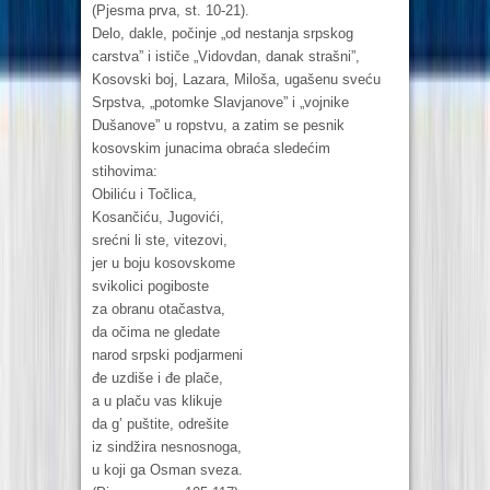
(Pjesma prva, st. 10-21).
Delo, dakle, počinje „od nestanja srpskog
carstva” i ističe „Vidovdan, danak strašni”,
Kosovski boj, Lazara, Miloša, ugašenu sveću
Srpstva, „potomke Slavjanove” i „vojnike
Dušanove” u ropstvu, a zatim se pesnik
kosovskim junacima obraća sledećim
stihovima:
Obiliću i Točlica,
Kosančiću, Jugovići,
srećni li ste, vitezovi,
jer u boju kosovskome
svikolici pogiboste
za obranu otačastva,
da očima ne gledate
narod srpski podjarmeni
đe uzdiše i đe plače,
a u plaču vas klikuje
da g’ puštite, odrešite
iz sindžira nesnosnoga,
u koji ga Osman sveza.