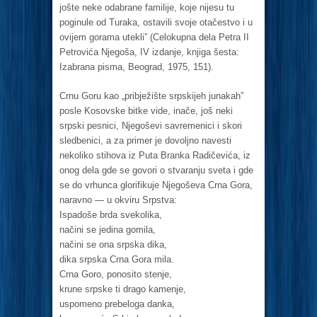
jošte neke odabrane familije, koje nijesu tu
poginule od Turaka, ostavili svoje otačestvo i u
ovijem gorama utekli” (Celokupna dela Petra II
Petrovića Njegoša, IV izdanje, knjiga šesta:
Izabrana pisma, Beograd, 1975, 151).
Crnu Goru kao „pribježište srpskijeh junakah”
posle Kosovske bitke vide, inače, još neki
srpski pesnici, Njegoševi savremenici i skori
sledbenici, a za primer je dovoljno navesti
nekoliko stihova iz Puta Branka Radičevića, iz
onog dela gde se govori o stvaranju sveta i gde
se do vrhunca glorifikuje Njegoševa Crna Gora,
naravno — u okviru Srpstva:
Ispadoše brda svekolika,
načini se jedina gomila,
načini se ona srpska dika,
dika srpska Crna Gora mila.
Crna Goro, ponosito stenje,
krune srpske ti drago kamenje,
uspomeno prebeloga danka,