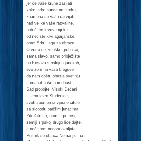
jer će vaše krune zasijati
kako jarko sunce na istoku,
znamena se vaša razvijati
nad velike vaše razvaline,
poteći će krvave rijeke
od nečiste krvi agarjanske,
oprat Srbu ljagu sa obraza.
Otvorte se, viteške grobnice,
sama slavo, samo pribježište
po Kosovu srpskijeh junakah,
evo zore na vaše bregove
da nam opštu obasja svetinju
i amanet naše narodnosti.
Sad propojte, Visoki Dečani
i lijepa lavro Studenice,
sveti spomen iz vječne čitule
za slobodu padšim junacima.
Združite se, gromi i potresi,
zemlji srpskoj drugo lice dajte,
e nečistom nogom okaljata.
Pesnik se obraća Nemanjićima i