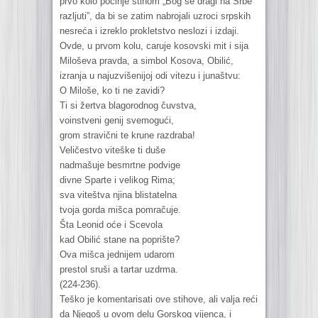
prvo kolo počinje stihom „Bog se dragi na Srbe
razljuti”, da bi se zatim nabrojali uzroci srpskih
nesreća i izreklo prokletstvo neslozi i izdaji.
Ovde, u prvom kolu, caruje kosovski mit i sija
Miloševa pravda, a simbol Kosova, Obilić,
izranja u najuzvišenijoj odi vitezu i junaštvu:
O Miloše, ko ti ne zavidi?
Ti si žertva blagorodnog čuvstva,
voinstveni genij svemogući,
grom stravični te krune razdraba!
Veličestvo viteške ti duše
nadmašuje besmrtne podvige
divne Sparte i velikog Rima;
sva viteštva njina blistatelna
tvoja gorda mišca pomračuje.
Šta Leonid oće i Scevola
kad Obilić stane na poprište?
Ova mišca jednijem udarom
prestol sruši a tartar uzdrma.
(224-236).
Teško je komentarisati ove stihove, ali valja reći
da Njegoš u ovom delu Gorskog vijenca, i