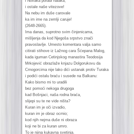
i Novaka poradi halaka,
i ostale naše vitezove!
Na nebu im duše carovale
ka im ime na zemlji caruje!
(2648-2665).
Ima danas, suprotno svim činjenicama,
mišljenja da kod Njegoša srpstvo znači
pravoslavlje. Umesto komentara valja samo
citirati stihove iz Lažnog cara Šćepana Malog,
kada iguman Cetinjskog manastira Teodosija
Mrkojević obrazlaže knjazu Dolgorukovu da
Crnogorcima nije lako dići ustanak protiv Turaka
i podići ostalu braću i susede na Balkanu:
Kako bismo mi to uradili
bez pomoći nekoga drugoga
kad Bošnjaci, naša rodna braća,
slijepi su te ne vide ništa?
Kuran im je oči izvadio,
kuran im je obraz ocrnio;
kod njih nejma duše ni obraza
koji ne bi za kuran umro.
To je njina kukavna svetinja.