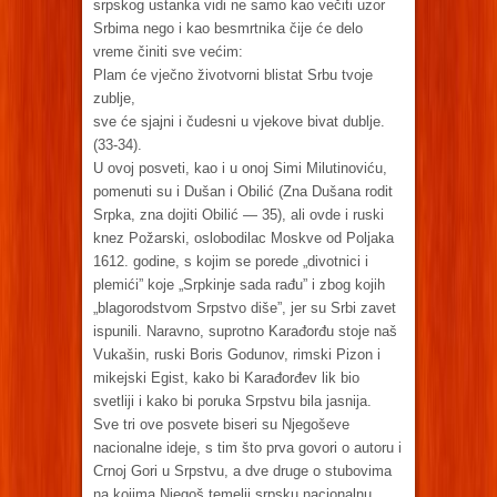
srpskog ustanka vidi ne samo kao večiti uzor
Srbima nego i kao besmrtnika čije će delo
vreme činiti sve većim:
Plam će vječno životvorni blistat Srbu tvoje
zublje,
sve će sjajni i čudesni u vjekove bivat dublje.
(33-34).
U ovoj posveti, kao i u onoj Simi Milutinoviću,
pomenuti su i Dušan i Obilić (Zna Dušana rodit
Srpka, zna dojiti Obilić — 35), ali ovde i ruski
knez Požarski, oslobodilac Moskve od Poljaka
1612. godine, s kojim se porede „divotnici i
plemići” koje „Srpkinje sada rađu” i zbog kojih
„blagorodstvom Srpstvo diše”, jer su Srbi zavet
ispunili. Naravno, suprotno Karađorđu stoje naš
Vukašin, ruski Boris Godunov, rimski Pizon i
mikejski Egist, kako bi Karađorđev lik bio
svetliji i kako bi poruka Srpstvu bila jasnija.
Sve tri ove posvete biseri su Njegoševe
nacionalne ideje, s tim što prva govori o autoru i
Crnoj Gori u Srpstvu, a dve druge o stubovima
na kojima Njegoš temelji srpsku nacionalnu