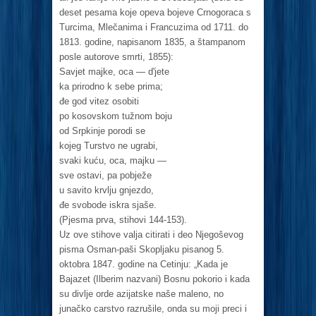
deset pesama koje opeva bojeve Crnogoraca s
Turcima, Mlečanima i Francuzima od 1711. do
1813. godine, napisanom 1835, a štampanom
posle autorove smrti, 1855):
Savjet majke, oca — d'jete
ka prirodno k sebe prima;
đe god vitez osobiti
po kosovskom tužnom boju
od Srpkinje porodi se
kojeg Turstvo ne ugrabi,
svaki kuću, oca, majku —
sve ostavi, pa pobježe
u savito krvlju gnjezdo,
đe svobode iskra sjaše.
(Pjesma prva, stihovi 144-153).
Uz ove stihove valja citirati i deo Njegoševog
pisma Osman-paši Skopljaku pisanog 5.
oktobra 1847. godine na Cetinju: „Kada je
Bajazet (Ilberim nazvani) Bosnu pokorio i kada
su divlje orde azijatske naše maleno, no
junačko carstvo razrušile, onda su moji preci i