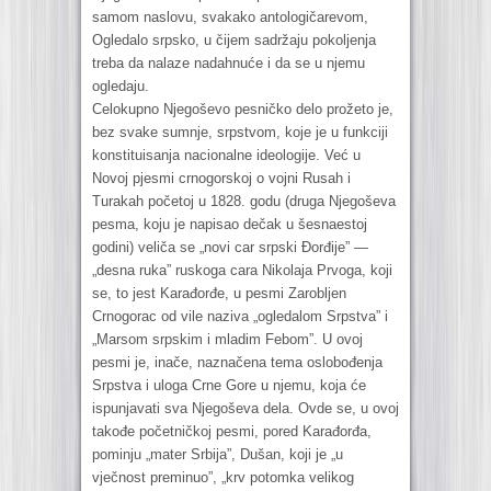
samom naslovu, svakako antologičarevom,
Ogledalo srpsko, u čijem sadržaju pokoljenja
treba da nalaze nadahnuće i da se u njemu
ogledaju.
Celokupno Njegoševo pesničko delo prožeto je,
bez svake sumnje, srpstvom, koje je u funkciji
konstituisanja nacionalne ideologije. Već u
Novoj pjesmi crnogorskoj o vojni Rusah i
Turakah početoj u 1828. godu (druga Njegoševa
pesma, koju je napisao dečak u šesnaestoj
godini) veliča se „novi car srpski Đorđije” —
„desna ruka” ruskoga cara Nikolaja Prvoga, koji
se, to jest Karađorđe, u pesmi Zarobljen
Crnogorac od vile naziva „ogledalom Srpstva” i
„Marsom srpskim i mladim Febom”. U ovoj
pesmi je, inače, naznačena tema oslobođenja
Srpstva i uloga Crne Gore u njemu, koja će
ispunjavati sva Njegoševa dela. Ovde se, u ovoj
takođe početničkoj pesmi, pored Karađorđa,
pominju „mater Srbija”, Dušan, koji je „u
vječnost preminuo”, „krv potomka velikog