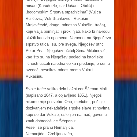
misao (Karađorđe, car Dušan i Obilić) i
„bogomrskim Srpstva otpadnicima” (Vujica
Vulićević, Vuk Branković i Vukašin
Mrnjavčević, druga, odnosno Vukašin, treća),
koje valja pominjati i proklinjati, kako bi na-rodu
služili kao zla opomena. Naravno, na Njegoševo
srpstvo uticali su, pre svega, Njegošev stric
Petar Prvi i Njegošev učitelj Sima Milutinović,
kao što su na Njegošev pogled na istorijske
ličnosti uticali narodna epika i predanje, o čemu
svedoči pesnikov odnos prema Vuku i
Vukašinu.
Svoje treće veliko delo Lažni car Šćepan Mali
(napisano 1847, a objavljeno 1851), Njegoš
nikome nije posvetio. Ono, međutim, počinje
dozivanjem nekadašnje srpske slave stihovima
koje serdar Vukale, oslonjen na mač, govori u
znak dobrodošlice Šćepanu:
Veseli se prahu Nemanjića,
Nemanjića i Grebljanovića,