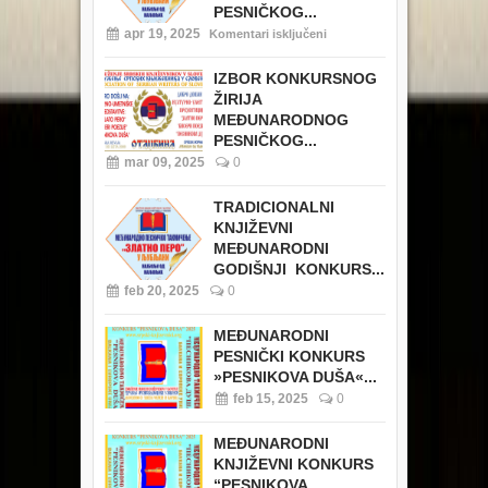
PESNIČKOG...
apr 19, 2025
Komentari isključeni
IZBOR KONKURSNOG
ŽIRIJA
MEĐUNARODNOG
PESNIČKOG...
mar 09, 2025
0
TRADICIONALNI
KNJIŽEVNI
MEĐUNARODNI
GODIŠNJI KONKURS...
feb 20, 2025
0
MEĐUNARODNI
PESNIČKI KONKURS
»PESNIKOVA DUŠA«...
feb 15, 2025
0
MEĐUNARODNI
KNJIŽEVNI KONKURS
“PESNIKOVA...