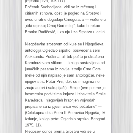
(Pjesma prva, 105-117).
Početak Svobodijade, vidi se iz rečenog i
citiranih stihova, opšti je pogled na Srpstvo i
uvod u ratne događaje Crnogoraca — vođene u
„diki srpskoj Crnoj Gori miloj”, kako bi rekao
Branko Radičević, i za nju i za Srpstvo u celini.
Njegoševim srpstvom odlikuje se i Njegoševa
antologija Ogledalo srpsko, posvećena seni
Aleksandra Puškina, ali tek pošto je ukrašena
Karađorđevom slikom — knjiga sastavljena od
junačkih pesama iz novije istorije Crne Gore
(neke od njih napisao je sam antologičar, neke
njegov stric Petar Prvi, dok se mnogima ne
znaju autori i sakupljači) i Srbije (ove pesme „o
besmrtnim podvizima knjaza i izbavitelja Srbije
Karađorđa i njegovijeh hrabrijeh vojvodah
prepisane su iz pjesmarice već pečatane” —
(Celokupna dela Petra II Petrovića Njegoša, IV
izdanje, knjiga peta: Ogledalo srpsko, Beograd
1975, 11).
Njegošev odnos prema Srpstvu vidi se u