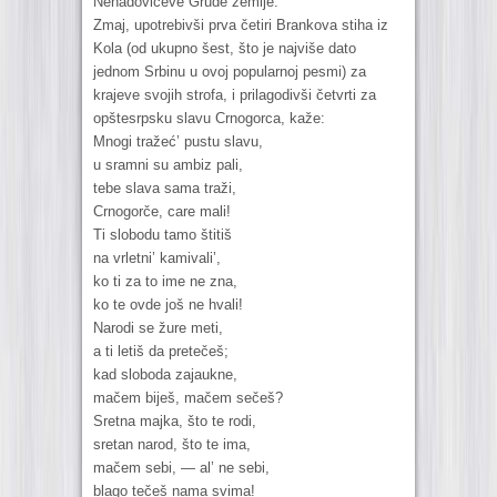
Nenadovićeve Grude zemlje.
Zmaj, upotrebivši prva četiri Brankova stiha iz
Kola (od ukupno šest, što je najviše dato
jednom Srbinu u ovoj popularnoj pesmi) za
krajeve svojih strofa, i prilagodivši četvrti za
opštesrpsku slavu Crnogorca, kaže:
Mnogi tražeć’ pustu slavu,
u sramni su ambiz pali,
tebe slava sama traži,
Crnogorče, care mali!
Ti slobodu tamo štitiš
na vrletni’ kamivali’,
ko ti za to ime ne zna,
ko te ovde još ne hvali!
Narodi se žure meti,
a ti letiš da pretečeš;
kad sloboda zajaukne,
mačem biješ, mačem sečeš?
Sretna majka, što te rodi,
sretan narod, što te ima,
mačem sebi, — al’ ne sebi,
blago tečeš nama svima!