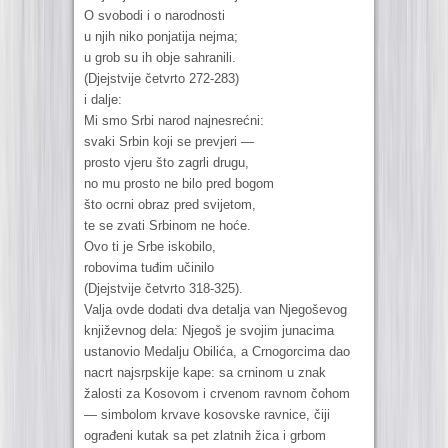
O svobodi i o narodnosti
u njih niko ponjatija nejma;
u grob su ih obje sahranili.
(Djejstvije četvrto 272-283)
i dalje:
Mi smo Srbi narod najnesrećni:
svaki Srbin koji se prevjeri —
prosto vjeru što zagrli drugu,
no mu prosto ne bilo pred bogom
što ocrni obraz pred svijetom,
te se zvati Srbinom ne hoće.
Ovo ti je Srbe iskobilo,
robovima tuđim učinilo
(Djejstvije četvrto 318-325).
Valja ovde dodati dva detalja van Njegoševog
književnog dela: Njegoš je svojim junacima
ustanovio Medalju Obilića, a Crnogorcima dao
nacrt najsrpskije kape: sa crninom u znak
žalosti za Kosovom i crvenom ravnom čohom
— simbolom krvave kosovske ravnice, čiji
ograđeni kutak sa pet zlatnih žica i grbom