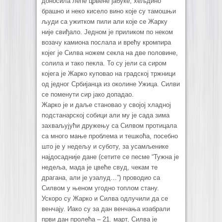
доносила лепе црвене јабуке, хељдино
брашно и неко кисело вино које су тамошњи
људи са ужитком пили али које се Жарку
није свиђало. Једном је приликом по неком
возачу камиона послала и врећу кромпира
којег је Силва ножем секла на две половине,
солила и тако пекла. То су јели са сиром
којега је Жарко куповао на градској тржници
од једног Србијанца из околине Ужица. Силви
се поменути сир јако допадао.
Жарко је и даље становао у својој хладној
подстанарској собици али му је сада зима
захваљујући дружењу са Силвом протицала
са много мање проблема и тешкоћа, посебно
што је у недељу и суботу, за усамљенике
најдосадније дане (сетите се песме “Тужна је
недеља, мада је цвеће свуд, чекам те
драгана, али је узалуд…”) проводио са
Силвом у њеном угодно топлом стану.
Ускоро су Жарко и Силва одлучили да се
венчају. Иако су за дан венчања изабрали
први дан пролећа – 21. март, Силва је