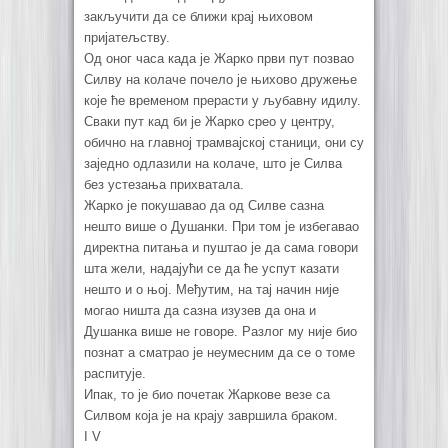
закључити да се ближи крај њиховом
пријатељству.
Од оног часа када је Жарко први пут позвао
Силву на колаче почело је њихово дружење
које ће временом прерасти у љубавну идилу.
Сваки пут кад би је Жарко срео у центру,
обично на главној трамвајској станици, они су
заједно одлазили на колаче, што је Силва
без устезања прихватала.
Жарко је покушавао да од Силве сазна
нешто више о Душанки. При том је избегавао
директна питања и пуштао је да сама говори
шта жели, надајући се да ће успут казати
нешто и о њој. Међутим, на тај начин није
могао ништа да сазна изузев да она и
Душанка више не говоре. Разлог му није био
познат а сматрао је неумесним да се о томе
распитује.
Ипак, то је био почетак Жаркове везе са
Силвом која је на крају завршила браком.
I V