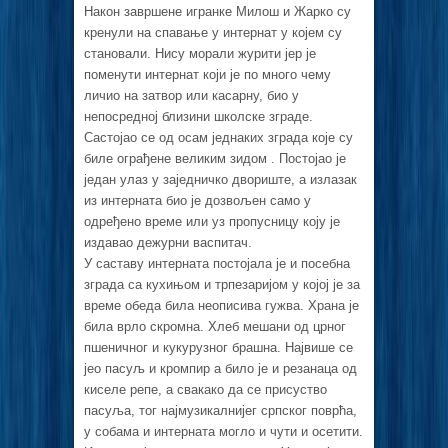
Након завршене игранке Милош и Жарко су
кренули на спавање у интернат у којем су
становали. Нису морали журити јер је
поменути интернат који је по много чему
личио на затвор или касарну, био у
непосредној близини школске зграде.
Састојао се од осам једнаких зграда које су
биле ограђене великим зидом . Постојао је
један улаз у заједничко двориште, а излазак
из интерната био је дозвољен само у
одређено време или уз пропусницу коју је
издавао дежурни васпитач.
У саставу интерната постојала је и посебна
зграда са кухињом и трпезаријом у којој је за
време обеда била неописива гужва. Храна је
била врло скромна. Хлеб мешани од црног
пшеничног и кукурузног брашна. Највише се
јео пасуљ и кромпир а било је и резанаца од
киселе репе, а свакако да се присуство
пасуља, тог најмузикалнијег српског поврћа,
у собама и интерната могло и чути и осетити.