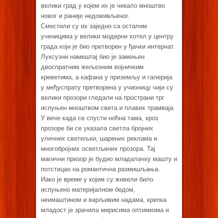
велики град у којем их је чекало мноштво
новог и раније недоживљеног.
Сместили су их заједно са осталим
ученицима у велики модерни хотел у центру
града који је био претворен у ђачки интернат.
Луксузни намештај био је замењен
двоспратним жељезним војничким
креветима, а кафана у приземљу и галерија
у међуспрату претворена у учионицу чији су
велики прозори гледали на пространи трг
испуњен мноштвом света и плавих трамваја.
У вече када се спусти ноћна тама, кроз
прозоре би се указала светла бројних
уличних светиљки, шарених реклама и
многобројних осветљених прозора. Тај
магични призор је будио младалачку машту и
потстицао на романтична размишљања.
Иако је време у којем су живели било
испуњено материјалном бедом,
неимаштином и варљивим надама, крепка
младост је зрачила мирисима оптимизма и