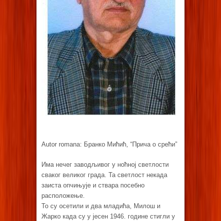
Autor romana: Бранко Мићић, “Прича о срећи”
Има нечег заводљивог у ноћној светлости
сваког великог града. Та светлост некада
заиста опчињује и ствара посебно
расположење.
То су осетили и два младића, Милош и
Жарко када су у јесен 1946. године стигли у