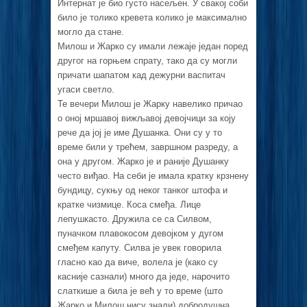
Интернат је био густо насељен. У свакој соби
било је толико кревета колико је максимално
могло да стане.
Милош и Жарко су имали лежаје један поред
другог на горњем спрату, тако да су могли
причати шапатом кад дежурни васпитач
угаси светло.
Те вечери Милош је Жарку навелико причао
о оној мршавој вижљавој девојчици за коју
рече да јој је име Душанка. Они су у то
време били у трећем, завршном разреду, а
она у другом. Жарко је и раније Душанку
често виђао. На себи је имала кратку крзнену
бундицу, сукњу од неког танког штофа и
кратке чизмице. Коса смеђа. Лице
лепушкасто. Дружила се са Силвом,
пуначком плавокосом девојком у дугом
смеђем капуту. Силва је увек говорила
гласно као да виче, волела је (како су
касније сазнали) много да једе, нарочито
слаткише а била је већ у то време (што
Жарко и Милош нису знали) добродушна