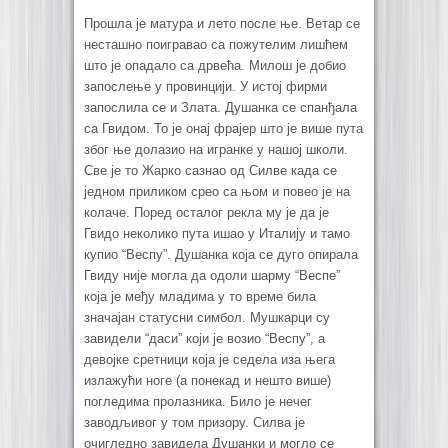
Прошла је матура и лето после ње. Ветар се
несташно поигравао са пожутелим лишћем
што је опадало са дрвећа. Милош је добио
запослење у провинцији. У истој фирми
запослила се и Злата. Душанка се спанђала
са Гвидом. То је онај фрајер што је више пута
због ње долазио на игранке у нашој школи.
Све је то Жарко сазнао од Силве када се
једном приликом срео са њом и повео је на
колаче. Поред осталог рекла му је да је
Гвидо неколико пута ишао у Италију и тамо
купио “Веспу”. Душанка која се дуго опирала
Гвиду није могла да одоли шарму “Веспе”
која је међу младима у то време била
значајан статусни симбол. Мушкарци су
завидели “даси” који је возио “Веспу”, а
девојке сретници која је седела иза њега
излажући ноге (а понекад и нешто више)
погледима пролазника. Било је нечег
заводљивог у том призору. Силва је
очигледно завидела Душанки и могло се