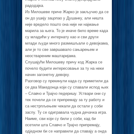
радодајка.
Из Милошеве приче Жарко је закључио да се
он до ушију зацопао у Душанку, али ништа
није вредело пошто она није ни најмање
марила за њега. То је иначе било време када
су младићи у интернату као и сви други
млади људи много размишљали о девојкама,
али је то све завршавало сањарењем и
неоствареним маштаријама.
Слушајући Милошеву причу код Жарка се
почело будити интересовање за ту на неки
начин загонетну девојку.
Разговор су прекинули када су приметили да
се два Македонца који су спавали испод њих
– Славчо и Трајчо педеришу. Уствари они су
тек почели да се припремају за ту работу и
са нестрпљењем чекали да остали у соби
заспу. Ту се одигравала чудна дечачка игра.
Наиме, сви који су били у соби, кад би
осетили шта Славчо и Трајчо припремају,
одједном би се направили да спавају а онда