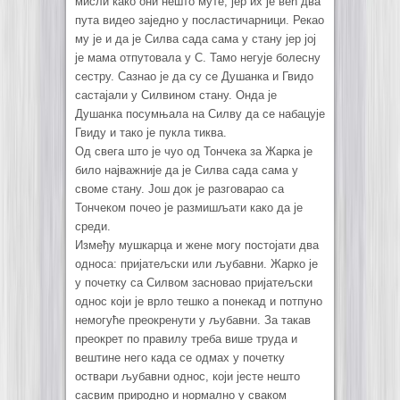
мисли како они нешто муте, јер их је већ два
пута видео заједно у посластичарници. Рекао
му је и да је Силва сада сама у стану јер јој
је мама отпутовала у С. Тамо негује болесну
сестру. Сазнао је да су се Душанка и Гвидо
састајали у Силвином стану. Онда је
Душанка посумњала на Силву да се набацује
Гвиду и тако је пукла тиква.
Од свега што је чуо од Тончека за Жарка је
било најважније да је Силва сада сама у
своме стану. Још док је разговарао са
Тончеком почео је размишљати како да је
среди.
Између мушкарца и жене могу постојати два
односа: пријатељски или љубавни. Жарко је
у почетку са Силвом засновао пријатељски
однос који је врло тешко а понекад и потпуно
немогуће преокренути у љубавни. За такав
преокрет по правилу треба више труда и
вештине него када се одмах у почетку
оствари љубавни однос, који јесте нешто
сасвим природно и нормално у сваком