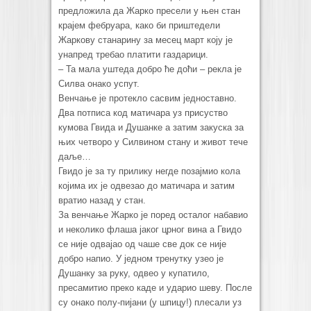
предложила да Жарко пресели у њен стан
крајем фебруара, како би приштедели
Жаркову станарину за месец март коју је
унапред требао платити газдарици.
– Та мала уштеда добро ће доћи – рекла је
Силва онако успут.
Венчање је протекло сасвим једноставно.
Два потписа код матичара уз присуство
кумова Гвида и Душанке а затим закуска за
њих четворо у Силвином стану и живот тече
даље…
Гвидо је за ту прилику негде позајмио кола
којима их је одвезао до матичара и затим
вратио назад у стан.
За венчање Жарко је поред осталог набавио
и неколико флаша јаког црног вина а Гвидо
се није одвајао од чаше све док се није
добро напио. У једном тренутку узео је
Душанку за руку, одвео у купатило,
пресамитио преко каде и ударио шеву. После
су онако полу-пијани (у шпицу!) плесали уз