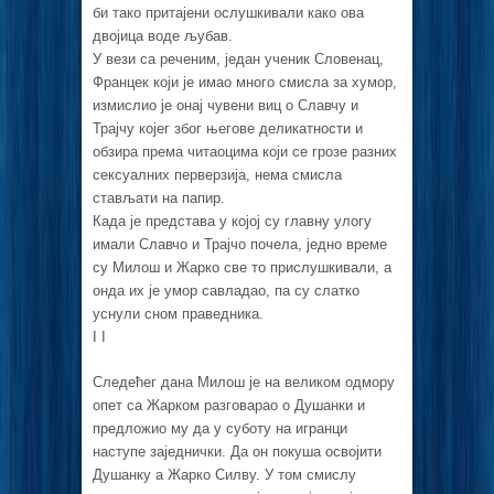
би тако притајени ослушкивали како ова
двојица воде љубав.
У вези са реченим, један ученик Словенац,
Францек који је имао много смисла за хумор,
измислио је онај чувени виц о Славчу и
Трајчу којег због његове деликатности и
обзира према читаоцима који се грозе разних
сексуалних перверзија, нема смисла
стављати на папир.
Када је представа у којој су главну улогу
имали Славчо и Трајчо почела, једно време
су Милош и Жарко све то прислушкивали, а
онда их је умор савладао, па су слатко
уснули сном праведника.
I I
Следећег дана Милош је на великом одмору
опет са Жарком разговарао о Душанки и
предложио му да у суботу на игранци
наступе заједнички. Да он покуша освојити
Душанку а Жарко Силву. У том смислу