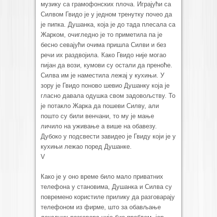
музику са грамофонских плоча. Играјући са
Силвом Гвидо је у једном тренутку почео да
је пипка. Душанка, која је до тада плесала са
Жарком, очигледно је то приметила па је
бесно севајући очима пришла Силви и без
речи их раздвојила. Како Гвидо није могао
пијан да вози, кумови су остали да преноће.
Силва им је наместила лежај у кухињи. У
зору је Гвидо поново шевио Душанку која је
гласно давала одушка свом задовољству. То
је потакло Жарка да пошеви Силву, али
пошто су били венчани, то му је мање
личило на уживање а више на обавезу.
Дубоко у подсвести завидео је Гвиду који је у
кухињи лежао поред Душанке.
V
Како је у оно време било мало приватних
телефона у становима, Душанка и Силва су
повремено користиле прилику да разговарају
телефоном из фирме, што за обављање