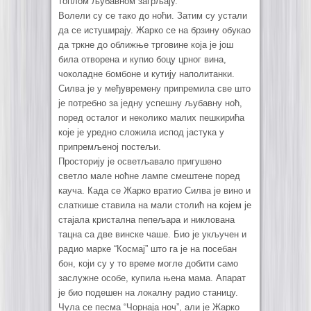
топлом љубавном загрљају.
Волели су се тако до ноћи. Затим су устали
да се истуширају. Жарко се на брзину обукао
да тркне до оближње трговине која је још
била отворена и купио боцу црног вина,
чоколадне бомбоне и кутију наполитанки.
Силва је у међувремену припремила све што
је потребно за једну успешну љубавну ноћ,
поред осталог и неколико малих пешкирића
које је уредно сложила испод јастука у
припремљеној постељи.
Просторију је осветљавало пригушено
светло мале ноћне лампе смештене поред
кауча. Када се Жарко вратио Силва је вино и
слаткише ставила на мали столић на којем је
стајала кристална пепељара и никлована
тацна са две винске чаше. Био је укључен и
радио марке “Космај” што га је на посебан
бон, који су у то време могле добити само
заслужне особе, купила њена мама. Апарат
је био подешен на локалну радио станицу.
Чула се песма “Чорнаја ноч”, али је Жарко