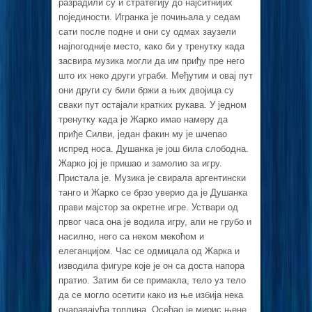
разрадили су и стратегију до најситнијих
појединости. Игранка је почињала у седам
сати после подне и они су одмах заузели
најпогодније место, како би у тренутку када
засвира музика могли да им приђу пре него
што их неко други уграби. Међутим и овај пут
они други су били бржи а њих двојица су
сваки пут остајали кратких рукава. У једном
тренутку када је Жарко имао намеру да
приђе Силви, један факин му је шчепао
испред носа. Душанка је још била слободна.
Жарко јој је пришао и замолио за игру.
Пристала је. Музика је свирала аргентински
танго и Жарко се брзо уверио да је Душанка
прави мајстор за окретне игре. Уствари од
првог часа она је водила игру, али не грубо и
насилно, него са неком мекоћом и
елеганцијом. Час се одмицала од Жарка и
изводила фигуре које је он са доста напора
пратио. Затим би се примакла, тело уз тело
да се могло осетити како из ње избија нека
очаравајућа топлина. Осећао је мирис њене