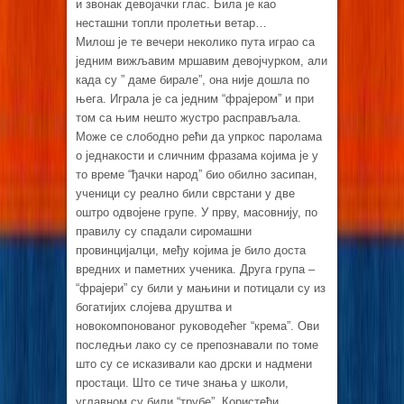
и звонак девојачки глас. Била је као
несташни топли пролетњи ветар…
Милош је те вечери неколико пута играо са
једним вижљавим мршавим девојчурком, али
када су ” даме бирале”, она није дошла по
њега. Играла је са једним “фрајером” и при
том са њим нешто жустро расправљала.
Може се слободно рећи да упркос паролама
о једнакости и сличним фразама којима је у
то време “ђачки народ” био обилно засипан,
ученици су реално били сврстани у две
оштро одвојене групе. У прву, масовнију, по
правилу су спадали сиромашни
провинцијалци, међу којима је било доста
вредних и паметних ученика. Друга група –
“фрајери” су били у мањини и потицали су из
богатијих слојева друштва и
новокомпонованог руководећег “крема”. Ови
последњи лако су се препознавали по томе
што су се исказивали као дрски и надмени
простаци. Што се тиче знања у школи,
углавном су били “трубе”. Користећи