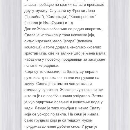
апарат пребацио на кратки талас и пронашао
другу музику. Слушали су Френки Лена
(“Џезабел”), “Самертајм”, “Кондоров лет”
(певала је Има Сумак) и т.д.
Док се Жарко забављао са радио апаратом,
Силва је испржила у тави неколико јаја,
ситно изрезала мало “јегера” (ловачка
кобасица) и томе додала неколико киселих
краставчића, све из залихе што је њена мама
набавила у посебној продавници за заслужне
политичке раднике.
Када су то смазали, на брзину су опрали
руке и за трен ока се нашли испружени на
каучу. Силва је затим на час устала и
отишла у купатило. Жарко је чуо како пишки
и то га је на посебан начин узбудило. Затим
је чуо одвртање славине и шуштање воде у
кади. Лежао је тако узбуђен и чекао Силву
која се ускоро појавила. На себи је имала
само грудњак који је са тешком муком
придржавао њене дебеле сисе. У руци је