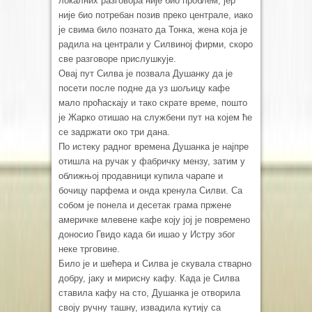
локалних разговора није био проблем, јер
није био потребан позив преко централе, иако
је свима било познато да Тонка, жена која је
радила на централи у Силвиној фирми, скоро
све разговоре прислушкује.
Овај пут Силва је позвала Душанку да је
посети после подне да уз шољицу кафе
мало проћаскају и тако скрате време, пошто
је Жарко отишао на службени пут на којем ће
се задржати око три дана.
По истеку радног времена Душанка је најпре
отишла на ручак у фабричку мензу, затим у
оближњој продавници купила чарапе и
бочицу парфема и онда кренула Силви. Са
собом је понела и десетак грама пржене
америчке млевене кафе коју јој је повремено
доносио Гвидо када би ишао у Истру због
неке трговине.
Било је и шећера и Силва је скувала стварно
добру, јаку и мирисну кафу. Када је Силва
ставила кафу на сто, Душанка је отворила
своју ручну ташну, извадила кутију са