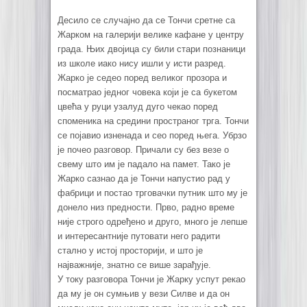
Десило се случајно да се Тончи сретне са
Жарком на галерији велике кафане у центру
града. Њих двојица су били стари познаници
из школе иако нису ишли у исти разред.
Жарко је седео поред великог прозора и
посматрао једног човека који је са букетом
цвећа у руци узалуд дуго чекао поред
споменика на средини пространог трга. Тончи
се појавио изненада и сео поред њега. Убрзо
је почео разговор. Причали су без везе о
свему што им је падало на памет. Тако је
Жарко сазнао да је Тончи напустио рад у
фабрици и постао трговачки путник што му је
донело низ предности. Прво, радно време
није строго одређено и друго, много је лепше
и интересантније путовати него радити
стално у истој просторији, и што је
најважније, знатно се више зарађује.
У току разговора Тончи је Жарку успут рекао
да му је он сумњив у вези Силве и да он