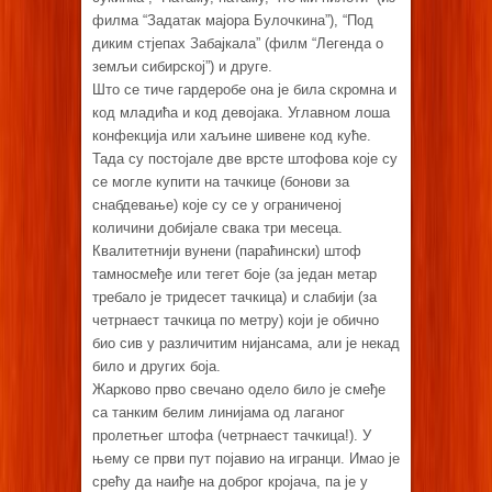
филма “Задатак мајора Булочкина”), “Под
диким стјепах Забајкала” (филм “Легенда о
земљи сибирској”) и друге.
Што се тиче гардеробе она је била скромна и
код младића и код девојака. Углавном лоша
конфекција или хаљине шивене код куће.
Тада су постојале две врсте штофова које су
се могле купити на тачкице (бонови за
снабдевање) које су се у ограниченој
количини добијале свака три месеца.
Квалитетнији вунени (параћински) штоф
тамносмеђе или тегет боје (за један метар
требало је тридесет тачкица) и слабији (за
четрнаест тачкица по метру) који је обично
био сив у различитим нијансама, али је некад
било и других боја.
Жарково прво свечано одело било је смеђе
са танким белим линијама од лаганог
пролетњег штофа (четрнаест тачкица!). У
њему се први пут појавио на игранци. Имао је
срећу да наиђе на доброг кројача, па је у