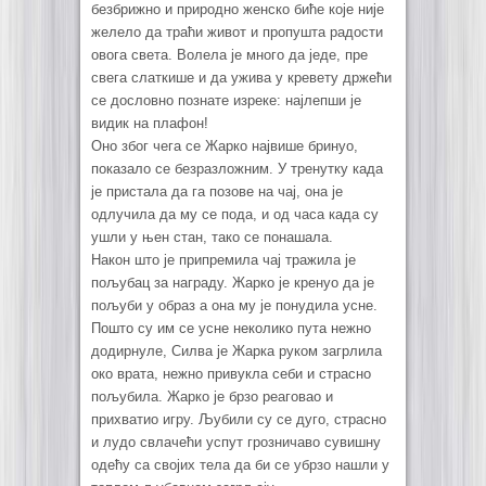
безбрижно и природно женско биће које није
желело да траћи живот и пропушта радости
овога света. Волела је много да једе, пре
свега слаткише и да ужива у кревету држећи
се дословно познате изреке: најлепши је
видик на плафон!
Оно због чега се Жарко највише бринуо,
показало се безразложним. У тренутку када
је пристала да га позове на чај, она је
одлучила да му се пода, и од часа када су
ушли у њен стан, тако се понашала.
Након што је припремила чај тражила је
пољубац за награду. Жарко је кренуо да је
пољуби у образ а она му је понудила усне.
Пошто су им се усне неколико пута нежно
додирнуле, Силва је Жарка руком загрлила
око врата, нежно привукла себи и страсно
пољубила. Жарко је брзо реаговао и
прихватио игру. Љубили су се дуго, страсно
и лудо свлачећи успут грозничаво сувишну
одећу са својих тела да би се убрзо нашли у