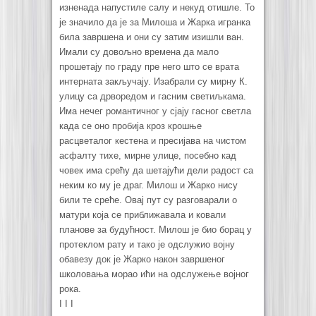
изненада напустиле салу и некуд отишле. То
је значило да је за Милоша и Жарка игранка
била завршена и они су затим изишли ван.
Имали су довољно времена да мало
прошетају по граду пре него што се врата
интерната закључају. Изабрали су мирну К.
улицу са дрворедом и гасним светиљкама.
Има нечег романтичног у сјају гасног светла
када се оно пробија кроз крошње
расцветалог кестена и пресијава на чистом
асфалту тихе, мирне улице, посебно кад
човек има срећу да шетајући дели радост са
неким ко му је драг. Милош и Жарко нису
били те среће. Овај пут су разговарали о
матури која се приближавала и ковали
планове за будућност. Милош је био борац у
протеклом рату и тако је одслужио војну
обавезу док је Жарко након завршеног
школовања морао ићи на одслужење војног
рока.
I I I