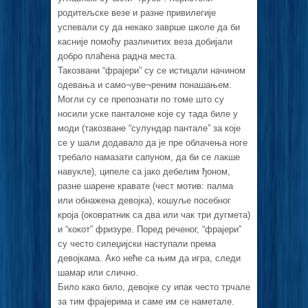
родитељске везе и разне привилегије
успевали су да некако заврше школе да би
касније помоћу различитих веза добијали
добро плаћена радна места.
Такозвани “фрајери” су се истицали начином
одевања и само¬уве¬реним понашањем.
Могли су се препознати по томе што су
носили уске панталоне које су тада биле у
моди (такозване “сулундар пантале” за које
се у шали додавало да је пре облачења ноге
требало намазати сапуном, да би се лакше
навукле), ципеле са јако дебелим ђоном,
разне шарене кравате (чест мотив: палма
или обнажена девојка), кошуље посебног
кроја (оковратник са два или чак три дугмета)
и “кокот” фризуре. Поред реченог, “фрајери”
су често силеџијски наступали према
девојкама. Ако неће са њим да игра, следи
шамар или слично.
Било како било, девојке су ипак често трчале
за тим фрајерима и саме им се наметале.