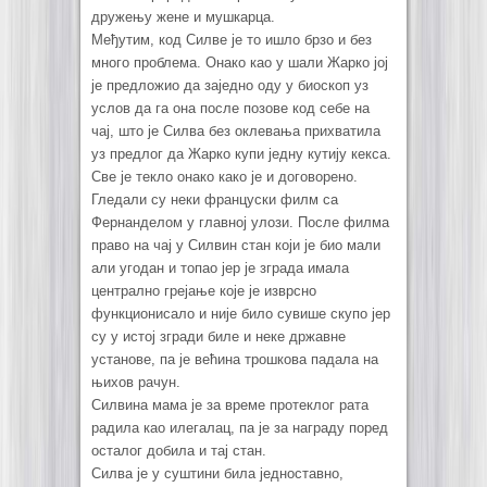
дружењу жене и мушкарца.
Међутим, код Силве је то ишло брзо и без
много проблема. Онако као у шали Жарко јој
је предложио да заједно оду у биоскоп уз
услов да га она после позове код себе на
чај, што је Силва без оклевања прихватила
уз предлог да Жарко купи једну кутију кекса.
Све је текло онако како је и договорено.
Гледали су неки француски филм са
Фернанделом у главној улози. После филма
право на чај у Силвин стан који је био мали
али угодан и топао јер је зграда имала
централно грејање које је изврсно
функционисало и није било сувише скупо јер
су у истој згради биле и неке државне
установе, па је већина трошкова падала на
њихов рачун.
Силвина мама је за време протеклог рата
радила као илегалац, па је за награду поред
осталог добила и тај стан.
Силва је у суштини била једноставно,