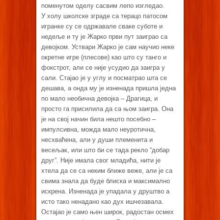
поменутом оделу сасвим лепо изгледао.
У холу школске зграде са терацо патосом
игранке су се одржавале сваке суботе и
недеље и ту је Жарко први пут заиграо са
девојком. Уствари Жарко је сам научио неке
окретне игре (плесове) као што су танго и
фокстрот, али се није усудио да заигра у
сали. Стајао је у углу и посматрао шта се
дешава, а онда му је изненада пришла једна
по мало необична девојка – Драгица, и
просто га присилила да са њом заигра. Она
је на свој начин била нешто посебно –
импулсивна, можда мало неуротична,
несхваћена, али у души племенита и
весељак, или што би се тада рекло “добар
друг”. Није имала свог младића, нити је
хтела да се са неким ближе веже, али је са
свима знала да буде блиска и максимално
искрена. Изненада је упадала у друштво а
исто тако ненадано као дух ишчезавала.
Остајао је само њен широк, радостан осмех