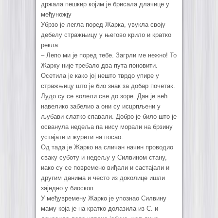
држала пешкир којим је брисала длачице у
међуножју
Убрзо је легла поред Жарка, увукла своју
дебелу стражњицу у његово крило и кратко
рекла:
– Лепо ми је поред тебе. Загрли ме нежно! То
Жарку није требало два пута поновити.
Осетила је како јој нешто тврдо упире у
стражњицу што је био знак за добар почетак.
Лудо су се волели све до зоре. Дан је већ
навелико забелио а они су исцрпљени у
љубави слатко спавали. Добро је било што је
осванула недеља па нису морали на брзину
устајати и журити на посао.
Од тада је Жарко на сличан начин проводио
сваку суботу и недељу у Силвином стану,
иако су се повремено виђали и састајали и
другим данима и често из доколице ишли
заједно у биоскоп.
У међувремену Жарко је упознао Силвину
маму која је на кратко долазила из С. и