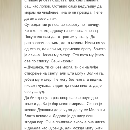
Отишао је без поздрава, док сам спавала,
баш као лопов. Оставио само цедуљицу да
морам на чишћење, иначе он прекида. Неће
да има везе с тим.
Сутрадан ми је послао коверту по Тончију.
Кратко писмо, адресу гинеколога и новац.
Покушала сам да га тражим у стану. Да
разговарам са њим, да га молим. Имам кључ
од стана, али свиња, променио браву. Заиста
је свиња. Јебем му матер. Сто пута му јебем
све по списку. Себи кажем:
– Душанка, ти си без мозга, ти си најлуђе
створење на свету, али шта могу? Волим га,
јебем му матер. Не могу без њега, а видим,
нисам глупава, видим да нема ништа, да је
све узалуд.
Да би скренула разговор са ове неугодне
теме и да би је бар мало смирила, Силва је
казала Душанки да је чула да су се Милош и
Злата венчали. Додала је да нису баш
згодан пар. Он је прилично висок а она ниска
и дебела као буренце, али можда могу бити