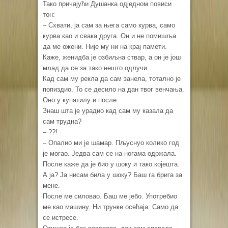
Тако причајући Душанка одједном повиси
тон:
– Схвати, ја сам за њега само курва, само
курва као и свака друга. Он и не помишља
да ме ожени. Није му ни на крај памети.
Каже, женидба је озбиљна ствар, а он је још
млад да се за тако нешто одлучи.
Кад сам му рекла да сам занела, тотално је
попиздио. То се десило на дан твог венчања.
Оно у купатилу и после.
Знаш шта је урадио кад сам му казала да
сам трудна?
– ??!
– Опалио ми је шамар. Пљуснуо колико год
је могао. Једва сам се на ногама одржала.
После каже да је био у шоку и тако којешта.
А ја? Ја нисам била у шоку? Баш га брига за
мене.
После ме силовао. Баш ме јебо. Употребио
ме као машину. Ни трунке осећаја. Само да
се истресе.