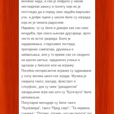
великих нада, и све је лебдило у неком
нестварном заносу и полету који их је
потстицао да и поред свих недаћа марљиво
уче, а добре оцене у школи биле су награда
која их је чинила радосним.
Наравно, ту су биле и девојке као сан свих
младића, пре свега њихове другарице, врло
често из истог разреда. Било је
задиркивања, стидљивих погледа,
притајених симпатија, дружења и
забављања, али у то време све се сводило
на кратке шетње, заједничко учење и
одлазак у биоскоп или на игранку.
Посебно интересантне игранке су одржаване
у холу велике школ-ске зграде. Музика је
свирала танго, валцер, фокстрот и
слоуфокс, док су неке “декадентне”
западњачке игре као што су “Буги-вуги” биле
непожељне.
Популарне мелодије су биле танго
“Љубомора”, танго “Пред смрт”, “Та червена
сукинка”, “Патаму, патаму, что ми пилоти” (из