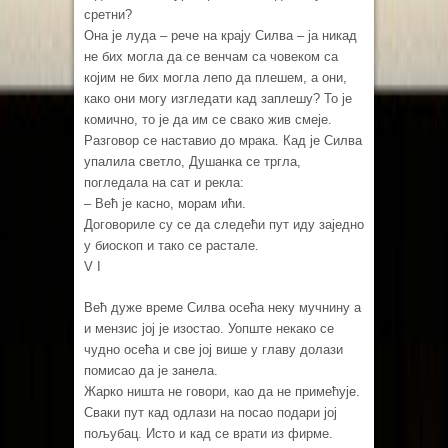
сретни?
Она је луда – рече на крају Силва – ја никад
не бих могла да се венчам са човеком са
којим не бих могла лепо да плешем, а они,
како они могу изгледати кад заплешу? То је
комично, то је да им се свако жив смеје.
Разговор се наставио до мрака. Кад је Силва
упалила светло, Душанка се тргла,
погледала на сат и рекла:
– Већ је касно, морам ићи.
Договориле су се да следећи пут иду заједно
у биоскоп и тако се растале.
V I
Већ дуже време Силва осећа неку мучнину а
и мензис јој је изостао. Уопште некако се
чудно осећа и све јој више у главу долази
помисао да је занела.
Жарко ништа не говори, као да не примећује.
Сваки пут кад одлази на посао подари јој
пољубац. Исто и кад се врати из фирме.