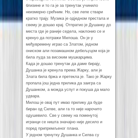
близине и то га је за тренутак учинило
неизмерно срећним. Но, све лепе ствари
кратко трају. Музика је одједном престала и
свему је дошао крај. Отпратио је Душанку до
места где је раније седела, наклонио се и
кренуо да потражи Милоша. Он је у
међувремену играо са Златом, једном
ониском али позамашном дебељуцом која је
била луда за високим мушкарцима.
Када је дошао тренутак да даме бирају,
Душанка је кренула према Жарку, али је
Злата била бржа и претекла је. Тако је Жарку
пропала још једна прилика да заигра са
Душанком, а можда успут и покуша да мало
удвара.
Милош је овај пут имао прилику да буде
биран од Силве, али га то није нарочито
одушевило. Све у свему на поменутој
игранци се ништа значајно није десило и
поред припремљеног плана.
У једном тренутку Душанка и Силва су