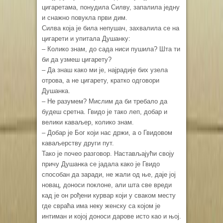
цигаретама, понудила Силву, запалила једну
и снажно повукла први дим.
Силва која је била непушач, захвалила се на
цигарети и упитала Душанку:
– Колико знам, до сада ниси пушила? Шта ти
би да узмеш цигарету?
– Да знаш како ми је, најрадије бих узела
отрова, а не цигарету, кратко одговори
Душанка.
– Не разумем? Мислим да би требало да
будеш сретна. Гвидо је тако леп, добар и
велики каваљер, колико знам.
– Добар је Бог који нас држи, а о Гвидовом
каваљерству други пут.
Тако је почео разговор. Настављајући своју
причу Душанка се јадала како је Гвидо
способан да заради, не жали од ње, даје јој
новац, доноси поклоне, али шта све вреди
кад је он рођени курвар који у сваком месту
где свраћа има неку женску са којом је
интиман и којој доноси дарове исто као и њој.