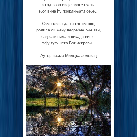
а кад зора своје зраке пусти,
због вина ћу проклињати себе…
Само мајко да ти кажем ово,
родила си жену несрећне љубави,
сад сам пила и никада више,
моју тугу нека Бог исправи…
Аутор песме Милојка Јеловац