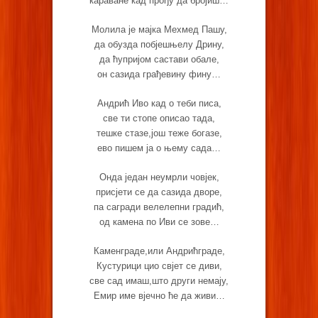
караване кад прођу да бројиш…
Молила је мајка Мехмед Пашу,
да обузда побјешњелу Дрину,
да ћупријом састави обале,
он сазида грађевину фину…
Андрић Иво кад о теби писа,
све ти стопе описао тада,
тешке стазе,још теже богазе,
ево пишем ја о њему сада…
Онда један неумрли човјек,
присјети се да сазида дворе,
па сагради велелепни градић,
од камена по Иви се зове…
Каменграде,или Андрићграде,
Кустурици цио свјет се диви,
све сад имаш,што други немају,
Емир име вјечно ће да живи…