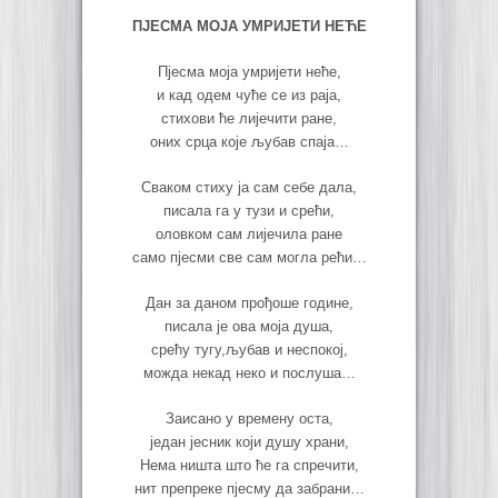
ПЈЕСМА МОЈА УМРИЈЕТИ НЕЋЕ
Пјесма моја умријети неће,
и кад одем чуће се из раја,
стихови ће лијечити ране,
оних срца које љубав спаја…
Сваком стиху ја сам себе дала,
писала га у тузи и срећи,
оловком сам лијечила ране
само пјесми све сам могла рећи…
Дан за даном прођоше године,
писала је ова моја душа,
срећу тугу,љубав и неспокој,
можда некад неко и послуша…
Заисано у времену оста,
један јесник који душу храни,
Нема ништа што ће га спречити,
нит препреке пјесму да забрани…