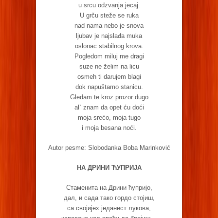
u srcu odzvanja jecaj.
U grču steže se ruka
nad nama nebo je snova
ljubav je najslađa muka
oslonac stabilnog krova.
Pogledom miluj me dragi
suze ne želim na licu
osmeh ti darujem blagi
dok napuštamo stanicu.
Gledam te kroz prozor dugo
al` znam da opet ću doći
moja srećo, moja tugo
i moja besana noći.
Autor pesme: Slobodanka Boba Marinković
НА ДРИНИ ЋУПРИЈА
Стаменита на Дрини ћупријо,
дал, и сада тако гордо стојиш,
са својијех једанест лукова,