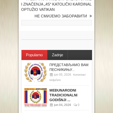
I ZNAČENJA „4S“ KATOLIČKI KARDINAL
OPTUŽIO VATIKAN
НЕ СМИЈЕМО ЗАБОРАВИТИ
Popularno
Zadnje
ПРЕДСТАВЉАМО ВАМ
ПЕСНИКИЊУ...
jun 05, 2026
Komentari
isključeni
MEĐUNARODNI
TRADICIONALNI
GODIŠNJI ...
jun 04, 2026
0