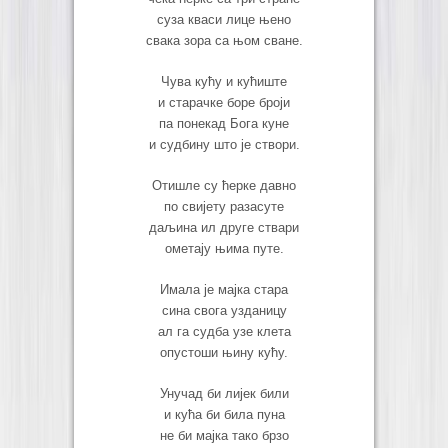
суза кваси лице њено
свака зора са њом сване.
Чува кућу и кућиште
и старачке боре броји
па понекад Бога куне
и судбину што је створи.
Отишле су ћерке давно
по свијету разасуте
даљина ил друге ствари
ометају њима путе.
Имала је мајка стара
сина свога узданицу
ал га судба узе клета
опустоши њину кућу.
Унучад би лијек били
и кућа би била пуна
не би мајка тако брзо