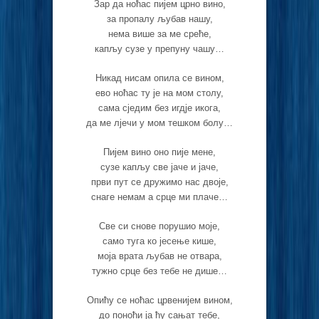
Зар да ноћас пијем црно вино,
за пропалу љубав нашу,
нема више за ме среће,
капљу сузе у препуну чашу…
Никад нисам опила се вином,
ево ноћас ту је на мом столу,
сама сједим без игдје икога,
да ме лјечи у мом тешком болу…
Пијем вино оно пије мене,
сузе капљу све јаче и јаче,
први пут се дружимо нас двоје,
снаге немам а срце ми плаче…
Све си снове порушио моје,
само туга ко јесење кише,
моја врата љубав не отвара,
тужно срце без тебе не дише…
Опићу се ноћас црвенијем вином,
до поноћи ја ћу сањат тебе,