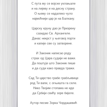
С пута му се војске уклањале
и на лијеву и на десну страну.
О њему се надалеко чуло
најмоћнији цар је на Балкану.
Царску круну дао је Призрену
сазидао Св. Архангеле.
Данас некрст у његовој порти
и капије све су затворене.
И Законик написао роду
страх од Цара судији не важи.
Да поштује што Законик пише
и да суди како правда тражи.
Сад Ти царство грабе грабљивице
род Ти вапи, с огњишта га селе.
Нико Твојим стопама не иде
да Србији свићу зоре бијеле.
Аутор песме Зорка Чордашевић