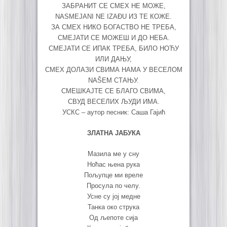
ЗАБРАНИТ СЕ СМЕХ НЕ МОЖЕ,
NASMEJANI NE IZAĐU ИЗ ТЕ КОЖЕ.
ЗА СМЕХ НИКО БОГАСТВО НЕ ТРЕБА,
СМЕЈАТИ СЕ МОЖЕШ И ДО НЕБА.
СМЕЈАТИ СЕ ИПАК ТРЕБА, БИЛО НОЋУ
ИЛИ ДАЊУ,
СМЕХ ДОЛАЗИ СВИМА НАМА У ВЕСЕЛОМ
NAŠEM СТАЊУ.
СМЕШКАЈТЕ СЕ БЛАГО СВИМА,
СВУД ВЕСЕЛИХ ЉУДИ ИМА.
УСКС – аутор песник: Саша Гајић
ЗЛАТНА ЈАБУКА
Мазила ме у сну
Ноћас њена рука
Пољупце ми вреле
Просула по челу.
Усне су јој медне
Танка око струка
Од љепоте сија