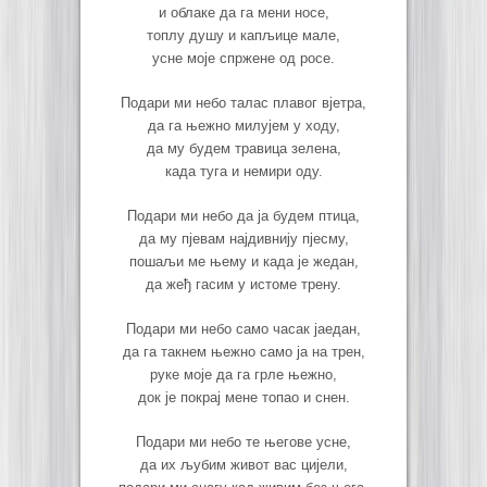
и облаке да га мени носе,
топлу душу и капљице мале,
усне моје спржене од росе.
Подари ми небо талас плавог вјетра,
да га њежно милујем у ходу,
да му будем травица зелена,
када туга и немири оду.
Подари ми небо да ја будем птица,
да му пјевам најдивнију пјесму,
пошаљи ме њему и када је жедан,
да жеђ гасим у истоме трену.
Подари ми небо само часак јаедан,
да га такнем њежно само ја на трен,
руке моје да га грле њежно,
док је покрај мене топао и снен.
Подари ми небо те његове усне,
да их љубим живот вас цијели,