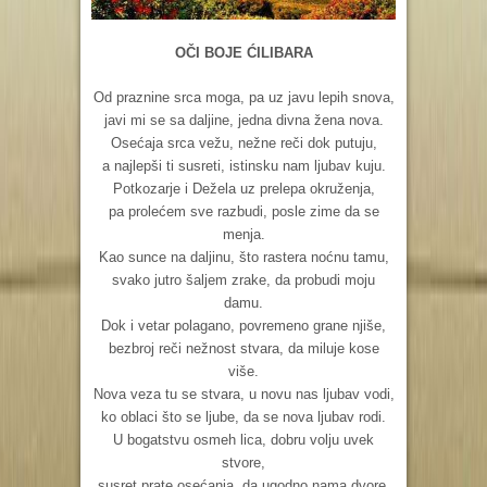
OČI BOJE ĆILIBARA
Od praznine srca moga, pa uz javu lepih snova,
javi mi se sa daljine, jedna divna žena nova.
Osećaja srca vežu, nežne reči dok putuju,
a najlepši ti susreti, istinsku nam ljubav kuju.
Potkozarje i Dežela uz prelepa okruženja,
pa prolećem sve razbudi, posle zime da se
menja.
Kao sunce na daljinu, što rastera noćnu tamu,
svako jutro šaljem zrake, da probudi moju
damu.
Dok i vetar polagano, povremeno grane njiše,
bezbroj reči nežnost stvara, da miluje kose
više.
Nova veza tu se stvara, u novu nas ljubav vodi,
ko oblaci što se ljube, da se nova ljubav rodi.
U bogatstvu osmeh lica, dobru volju uvek
stvore,
susret prate osećanja, da ugodno nama dvore.