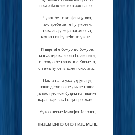
постојбино чисте вјере наше…
Чуват ћу те ко зјеницу ока,
ако треба за те ћу умрети,
нека знају моја покољења,
мртва пашћу неће те узети…
И цвјетаће божур до божура,
манастирска звона ће звонити,
слобода ће гранути с Космета,
с вама ћу се гласно поносити…
Нисте пали узалуд јунаци,
ваша дјела ваше дичне главе,
ја вас пјесмом будим из тишине,
нараштаји вас ће да прославе…
Аутор песме Милојка Јеловац
ПИЈЕМ ВИНО ОНО ПИЈЕ МЕНЕ