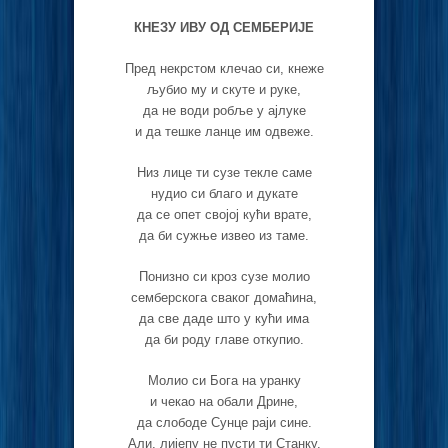
КНЕЗУ ИВУ ОД СЕМБЕРИЈЕ
Пред некрстом клечао си, кнеже
љубио му и скуте и руке,
да не води робље у ајлуке
и да тешке ланце им одвеже.
Низ лице ти сузе текле саме
нудио си благо и дукате
да се опет својој кући врате,
да би сужње извео из таме.
Понизно си кроз сузе молио
семберскога сваког домаћина,
да све даде што у кући има
да би роду главе откупио.
Молио си Бога на уранку
и чекао на обали Дрине,
да слободе Сунце раји сине.
Али, лијепу не пусти ти Станку.