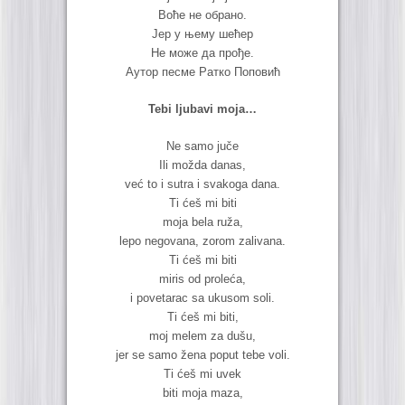
Воће не обрано.
Јер у њему шећер
Не може да прође.
Аутор песме Ратко Поповић
Tebi ljubavi moja…
Ne samo juče
Ili možda danas,
već to i sutra i svakoga dana.
Ti ćeš mi biti
moja bela ruža,
lepo negovana, zorom zalivana.
Ti ćeš mi biti
miris od proleća,
i povetarac sa ukusom soli.
Ti ćeš mi biti,
moj melem za dušu,
jer se samo žena poput tebe voli.
Ti ćeš mi uvek
biti moja maza,