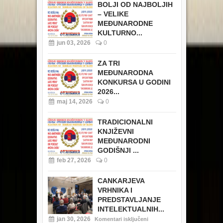
BOLJI OD NAJBOLJIH
– VELIKE
MEĐUNARODNE
KULTURNO...
jun 03, 2026
0
ZA TRI
MEĐUNARODNA
KONKURSA U GODINI
2026...
maj 14, 2026
0
TRADICIONALNI
KNJIŽEVNI
MEĐUNARODNI
GODIŠNJI ...
feb 27, 2026
0
CANKARJEVA
VRHNIKA I
PREDSTAVLJANJE
INTELEKTUALNIH...
jan 30, 2026
Komentari isključeni