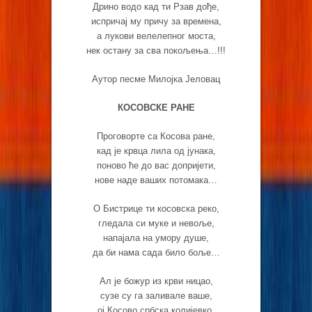
Дрино водо кад ти Рзав дође,
испричај му причу за времена,
а лукови велелепног моста,
нек остану за сва покољења…!!!
Аутор песме Милојка Јеловац
КОСОВСКЕ РАНЕ
Проговорте са Косова ране,
кад је крвца лила од јунака,
поново ће до вас допријети,
нове наде ваших потомака…
О Бистрице ти косовска реко,
гледала си муке и невоље,
напајала на умору душе,
да би нама сада било боље…
Ал је божур из крви ницао,
сузе су га заливале ваше,
ој Косово србска колијевко,