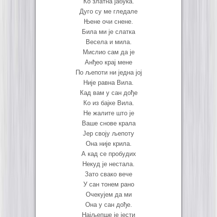
Ко златна јабука.
Дуго су ме гледале
Њене очи снене.
Била ми је слатка
Весела и мила.
Мислио сам да је
Анђео крај мене
По љепоти ни једна јој
Није равна Вила.
Кад вам у сан дође
Ко из бајке Вила.
Не жалите што је
Ваше снове крала
Јер своју љепоту
Она није крила.
А кад се пробудих
Некуд је нестала.
Зато свако вече
У сан тонем рано
Очекујем да ми
Она у сан дође.
Најљепше је јести