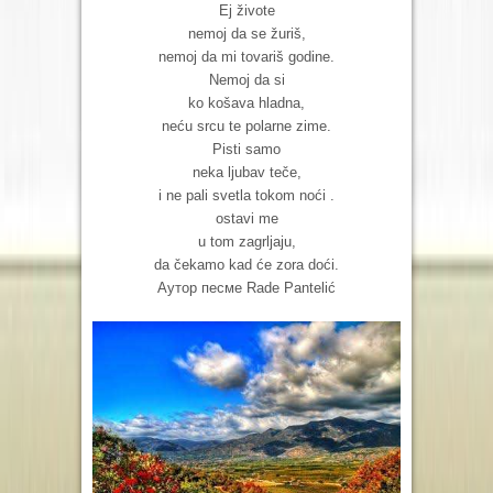
Ej živote
nemoj da se žuriš,
nemoj da mi tovariš godine.
Nemoj da si
ko košava hladna,
neću srcu te polarne zime.
Pisti samo
neka ljubav teče,
i ne pali svetla tokom noći .
ostavi me
u tom zagrljaju,
da čekamo kad će zora doći.
Аутор песме Rade Pantelić