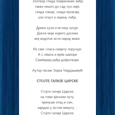
Злотвор гледа помрачених веђа
такво нешто до сад чуо није,
скида ланце, скида букагије,
узе откуп и окрену леђа.
Дрина хучи и истину штује.
Докле моје корито досеже
мој водоток исти народ веже.
Из свег гласа свијету поручује.
А с обала и врбе шапоре
Семберија рађа добротворе.
Аутор песме Зорка Чордашевић
СТОЈТЕ ГАЛИЈЕ ЦАРСКЕ
Стојте галије Царске,
на томе вјечном путу,
кренуше отац и син,
заједно у истом минуту…
Стојте галије Царске,