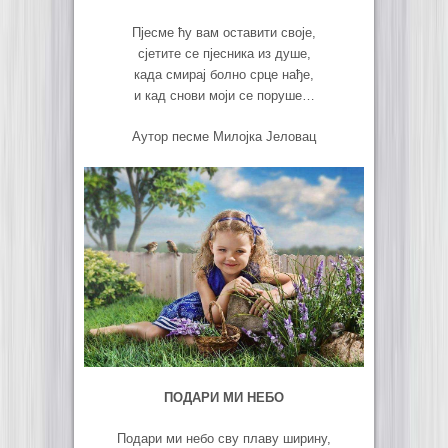
Пјесме ћу вам оставити своје,
сјетите се пјесника из душе,
када смирај болно срце нађе,
и кад снови моји се поруше…
Аутор песме Милојка Јеловац
ПОДАРИ МИ НЕБО
Подари ми небо сву плаву ширину,