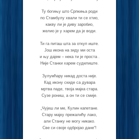
Ту богињу што Српкиња роди
по Стамбулу хвали ти се хтио,
какву ли је диву заробио,
желио је у харем да је води.
Ти га питаш шта за откуп иште.
Још икона на зиду ми оста
и њу дајем – нека ти је проста .
Није Станки харем судилиште.
Зулумћару никад доста није.
Кад икону скиде са дувара
мртва паде, твоја мајка стара.
Сузе рониш, а он ти се смије.
„Чујеш ли ме, Кулин капетане.
Стару мајку прежалићу лако,
али Станку не могу никако.
Све си своје одбројао дане“!