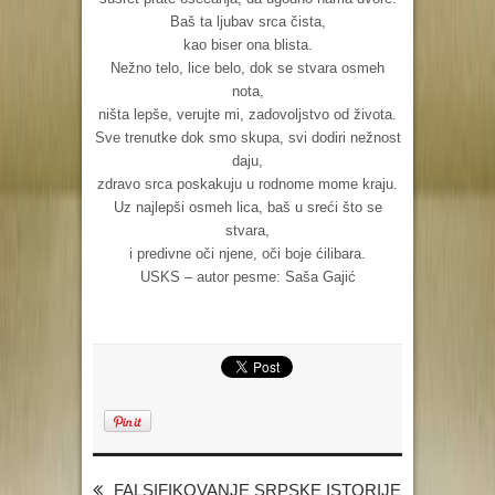
Baš ta ljubav srca čista,
kao biser ona blista.
Nežno telo, lice belo, dok se stvara osmeh
nota,
ništa lepše, verujte mi, zadovoljstvo od života.
Sve trenutke dok smo skupa, svi dodiri nežnost
daju,
zdravo srca poskakuju u rodnome mome kraju.
Uz najlepši osmeh lica, baš u sreći što se
stvara,
i predivne oči njene, oči boje ćilibara.
USKS – autor pesme: Saša Gajić
FALSIFIKOVANJE SRPSKE ISTORIJE