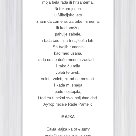
moja bela rada ili hrizantema,
Ni tokom jeseni
u Miholjsko leto
znam da zamene, za tebe mi nema.
Ili kad snežne
pahulje zabele,
i tada ćeš mila ti najlepša biti.
Sa tvojih rumenih
kao med usana,
rado ću se dušo medom zasladiti.
I tako ću mila
voleti te uvek,
voleti, voleti, nikad ne prestati.
I kada mi snaga
bude nestajala,
i tad ću ti nežni svoj poljubac dati.
Аутор песме Rade Pantelić
МАЈКА
Сама мајка на огњишту
чека ћерке са три стране