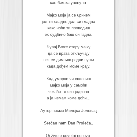
као биљка увенула.
Мајко моја ја се бринем
јел ти хладно дал си гладна
како ноћи ти проводиш
ех судбино баш си гадна.
Чувај Боже стару мајку
да се врата откључају
нек се димњак родни пуши
када дођем моме крају.
Кад уморне чи склопиш
мајко моја у самоћи
чекаће те син јединац
а ја немам коме доћи…
Аутор песме Милојка Јеловац
Srećan nam Dan Proleća..
Oj živote ucvetaj ponovo,