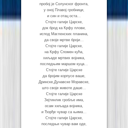
пробој је Солунског фронта,
у оној Плавој гробници,
и син и отац оста…
Стојте галије Царске,
док брод ка Крфу плови,
испод Магленских планина,
да своје мртве броји…
Стојте галије Царске,
на Крфу Спомен кућа,
хиљаде мртвих војника,
последњим маршом куца…
Стојте галије Царске
да бројим корпусе ваше,
Дринске,Дунавске Моравске,
што своје животе даше…
Стојте галије Царске
Зејтинлик гробље има,
осам хиљада војника,
и Ђорђе чувар са њима…
Стојте галије Царске,
последњи чувар вам оде,