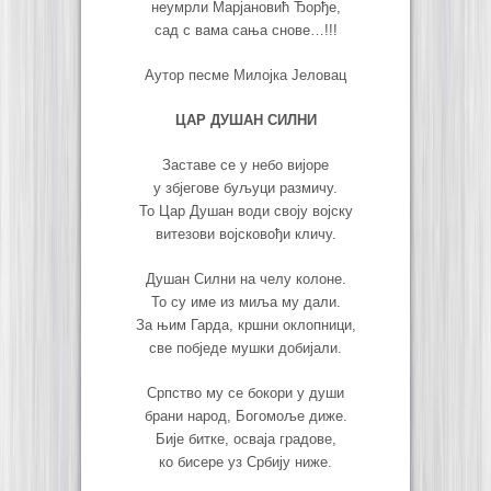
неумрли Марјановић Ђорђе,
сад с вама сања снове…!!!
Аутор песме Милојка Јеловац
ЦАР ДУШАН СИЛНИ
Заставе се у небо вијоре
у збјегове буљуци размичу.
То Цар Душан води своју војску
витезови војсковођи кличу.
Душан Силни на челу колоне.
То су име из миља му дали.
За њим Гарда, кршни оклопници,
све побједе мушки добијали.
Српство му се бокори у души
брани народ, Богомоље диже.
Бије битке, осваја градове,
ко бисере уз Србију ниже.