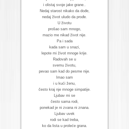
i olistaj svoje jake grane..
Nedaj starost nikako da dođe,
nedaj život uludo da prođe.
U životu
prošao sam mnogo,
mazio me nikad život nije.
Pa i sada
kada sam u snazi,
lepote mi život mnoge krije.
Radovah se u
svemu životu,
pevao sam kad do pesme nije.
Imao sam
i u kući ženu,
često kraj nje mnoge simpatije.
Ljubav mi se
često sama rodi,
ponekad je ni zvana ni znana.
Ljubav uvek
rodi se kad treba,
ko da lista u proleće grana.