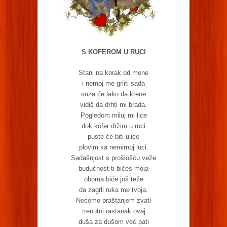
S KOFEROM U RUCI
Stani na korak od mene
i nemoj me grliti sada
suza će lako da krene
vidiš da drhti mi brada.
Pogledom miluj mi lice
dok kofer držim u ruci
puste će biti ulice
plovim ka nemirnoj luci.
Sadašnjost s prošlošću veže
budućnost ti bićes moja
oboma biće još teže
da zagrli ruka me tvoja.
Nećemo praštanjem zvati
trenutni rastanak ovaj
duša za dušom već pati