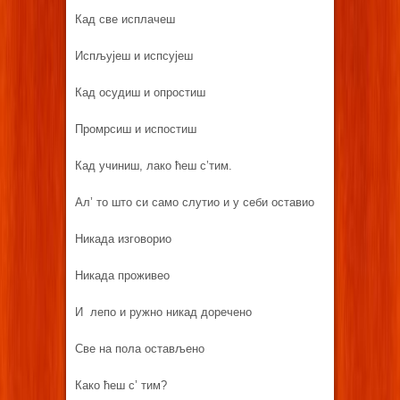
Кад све исплачеш
Испљујеш и испсујеш
Кад осудиш и опростиш
Промрсиш и испостиш
Кад учиниш, лако ћеш с’тим.
Ал’ то што си само слутио и у себи оставио
Никада изговорио
Никада проживео
И лепо и ружно никад доречено
Све на пола остављено
Како ћеш с’ тим?