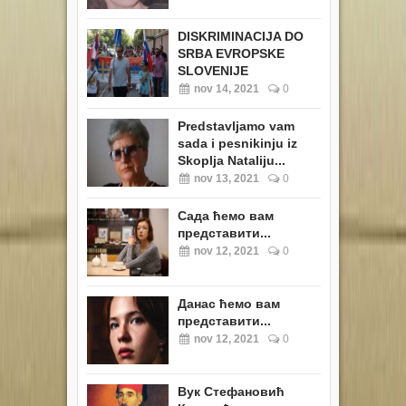
DISKRIMINACIJA DO
SRBA EVROPSKE
SLOVENIJE
nov 14, 2021
0
Predstavljamo vam
sada i pesnikinju iz
Skoplja Nataliju...
nov 13, 2021
0
Сада ћемо вам
представити...
nov 12, 2021
0
Данас ћемо вам
представити...
nov 12, 2021
0
Вук Стефановић