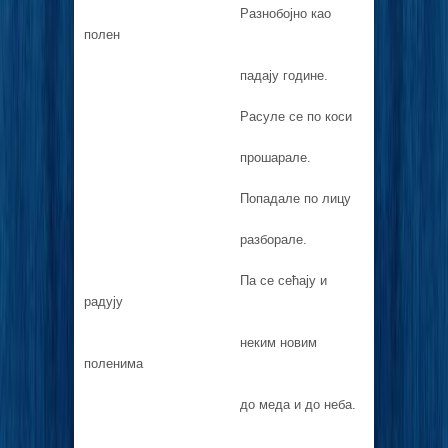
Разнобојно као
полен
падају године.
Расуле се по коси
прошарале.
Попадале по лицу
разборале.
Па се сећају и
радују
неким новим
поленима
до меда и до неба.