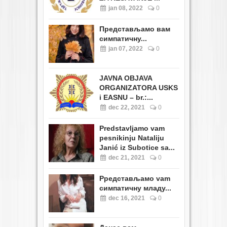
jan 08, 2022
0
Представљамо вам
симпатичну...
jan 07, 2022
0
JAVNA OBJAVA
ORGANIZATORA USKS
i EASNU – br.:...
dec 22, 2021
0
Predstavljamo vam
pesnikinju Nataliju
Janić iz Subotice sa...
dec 21, 2021
0
Pредстављамо vam
симпатичну младу...
dec 16, 2021
0