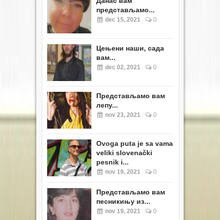
Данас вам
представљамо...
dec 15, 2021
0
Цењени наши, сада
вам...
dec 02, 2021
0
Представљамо вам
лепу...
nov 23, 2021
0
Ovoga puta je sa vama
veliki slovenački
pesnik i...
nov 19, 2021
0
Представљамо вам
песникињу из...
nov 19, 2021
0