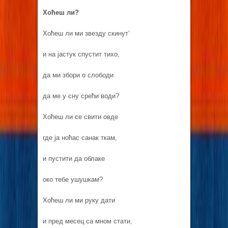
Хоћеш ли?
Хоћеш ли ми звезду скинут’
и на јастук спустит тихо,
да ми збори о слободи
да ме у сну срећи води?
Хоћеш ли се свити овде
где ја ноћас санак ткам,
и пустити да облаке
око тебе ушушкам?
Хоћеш ли ми руку дати
и пред месец са мном стати,