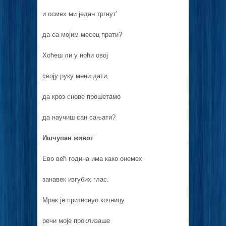
и осмех ми један тргнут’
да са мојим месец прати?
Хоћеш ли у ноћи овој
своју руку мени дати,
да кроз снове прошетамо
да научиш сан сањати?
Ишчупан живот
Ево већ година има како онемех
занавек изгубих глас.
Мрак је притиснуо кочницу
речи моје проклизаше