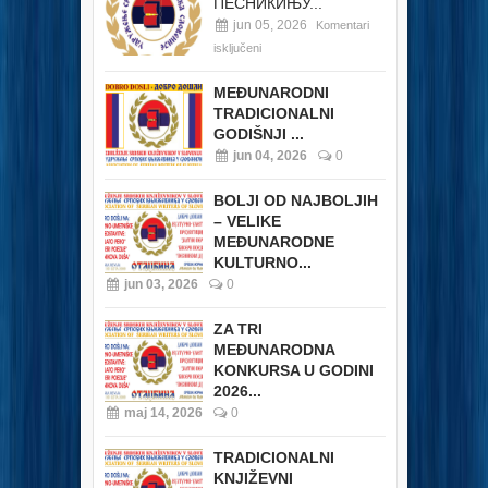
ПЕСНИКИЊУ...
jun 05, 2026
Komentari
isključeni
MEĐUNARODNI
TRADICIONALNI
GODIŠNJI ...
jun 04, 2026
0
BOLJI OD NAJBOLJIH
– VELIKE
MEĐUNARODNE
KULTURNO...
jun 03, 2026
0
ZA TRI
MEĐUNARODNA
KONKURSA U GODINI
2026...
maj 14, 2026
0
TRADICIONALNI
KNJIŽEVNI