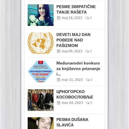
PESME SIMPATIČNE
TANJE RAŠETA
maj 18, 2023
0
DEVETI MAJ DAN
POBEDE NAD
FAŠIZMOM
maj 09, 2023
0
Međunarodni konkurs
za književno priznanje
i...
mar 31, 2023
0
ЦРНОГОРСКО
КОСОВОСЛОВЉЕ
mar 04, 2023
0
PESMA DUŠANA
SLAVIĆA