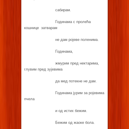
сабирам.
Годинама с пролећа
кошнице затварам
не дам ројеве поленима.
Годинама,
жмурим пред нектарима,
глувим пред зујевима
да мед потекне не дам.
Годинама јурим за ројевима
пчела
и од истих бежим.
Бежим од жаоке бола.