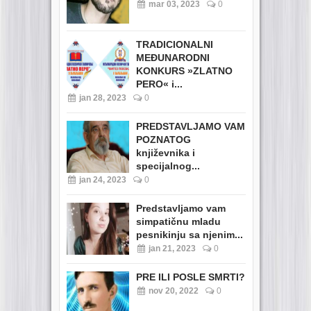
mar 03, 2023
0
TRADICIONALNI
MEĐUNARODNI
KONKURS »ZLATNO
PERO« i...
jan 28, 2023
0
PREDSTAVLJAMO VAM
POZNATOG
književnika i
specijalnog...
jan 24, 2023
0
Predstavljamo vam
simpatičnu mladu
pesnikinju sa njenim...
jan 21, 2023
0
PRE ILI POSLE SMRTI?
nov 20, 2022
0