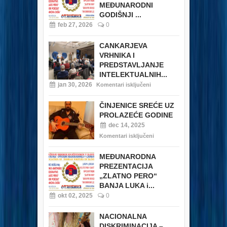
MEĐUNARODNI
GODIŠNJI ...
feb 27, 2026
0
CANKARJEVA
VRHNIKA I
PREDSTAVLJANJE
INTELEKTUALNIH...
jan 30, 2026
Komentari isključeni
ČINJENICE SREĆE UZ
PROLAZEĆE GODINE
dec 14, 2025
Komentari isključeni
MEĐUNARODNA
PREZENTACIJA
„ZLATNO PERO“
BANJA LUKA i...
okt 02, 2025
0
NACIONALNA
DISKRIMINACIJA –