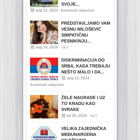
SVOJE...
aug 22, 2024
Komentari isključeni
PREDSTAVLJAMO VAM
VESNU MILOŠEVIĆ
SIMPATIČNU
PESNIKINJU...
aug 16, 2024
0
DISKRIMINACIJA DO
SRBA, KADA TREBAJU
NEŠTO MALO I DA...
aug 10, 2024
Komentari isključeni
ŽELE NAGRADE I UZ
TO KRADU KAO
SVRAKE
jul 20, 2024
0
VELIKA ZAJEDNIČKA
MEĐUNARODNA