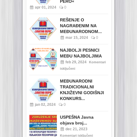
PERO«
apr 01, 2024
0
REŠENJE O
NAGRAĐENIM NA
MEĐUNARODNOM...
mar 15, 2024
0
NAJBOLJI PESNICI
MEĐU NAJBOLJIMA
feb 29, 2024
Komentari
isključeni
MEĐUNARODNI
TRADICIONALNI
KNJIŽEVNI GODIŠNJI
KONKURS...
jan 02, 2024
0
USPEŠNA Javna
objava broj...
dec 21, 2023
Komentari isključeni