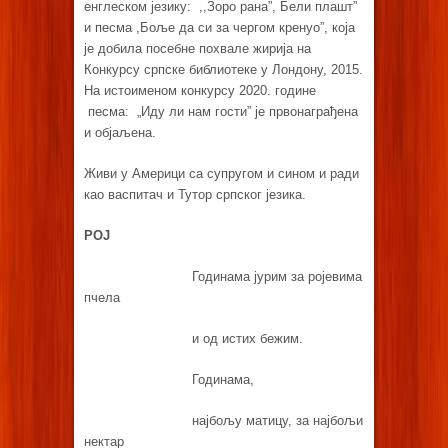
енглеском језику: ,,Зоро рана”, Бели плашт”
и песма ,Боље да си за чергом кренуо”, која
је добила посебне похвале жирија на
Конкурсу српске библиотеке у Лондону, 2015.
На истоименом конкурсу 2020. године
песма: „Иду ли нам гости” је првонаграђена
и објаљена.
Живи у Америци са супругом и сином и ради
као васпитач и Тутор српског језика.
РОЈ
Годинама јурим за ројевима
пчела
и од истих бежим.
Годинама,
најбољу матицу, за најбољи
нектар