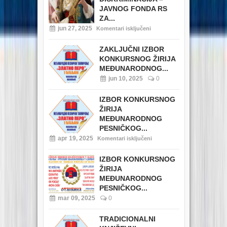
JAVNOG FONDA RS
ZA...
jun 27, 2025
Komentari isključeni
ZAKLJUČNI IZBOR
KONKURSNOG ŽIRIJA
MEĐUNARODNOG...
jun 10, 2025
0
IZBOR KONKURSNOG
ŽIRIJA
MEĐUNARODNOG
PESNIČKOG...
apr 19, 2025
Komentari isključeni
IZBOR KONKURSNOG
ŽIRIJA
MEĐUNARODNOG
PESNIČKOG...
mar 09, 2025
0
TRADICIONALNI