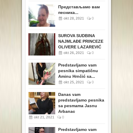
Представљамо вам
песника...
okt 28, 2021
0
SUROVA SUDBINA
NAJMLAĐE PRINCEZE
OLIVERE LAZAREVIĆ
okt 26, 2021
0
Predstavljamo vam
pesnika simpatičnu
Aminu Hrnčić sa...
okt 25, 2021
0
Danas vam
predstavljamo pesnika
sa pesmama Jasnu
Arbanac
okt 21, 2021
0
Predstavljamo vam