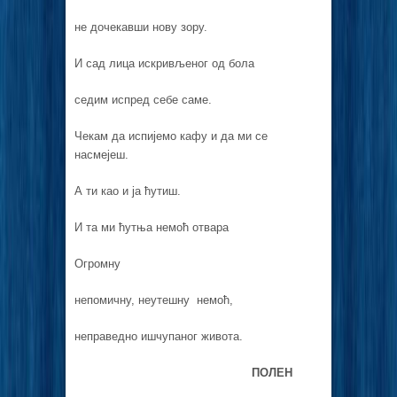
не дочекавши нову зору.
И сад лица искривљеног од бола
седим испред себе саме.
Чекам да испијемо кафу и да ми се
насмејеш.
А ти као и ја ћутиш.
И та ми ћутња немоћ отвара
Огромну
непомичну, неутешну немоћ,
неправедно ишчупаног живота.
ПОЛЕН