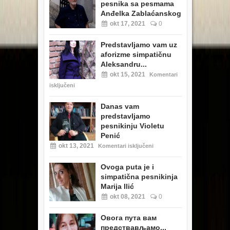
pesnika sa pesmama
Anđelka Zablaćanskog
okt 17, 2021
0
Predstavljamo vam uz
aforizme simpatičnu
Aleksandru...
okt 15, 2021
Komentari
isključeni
Danas vam
predstavljamo
pesnikinju Violetu
Penić
okt 13, 2021
Komentari isključeni
Ovoga puta je i
simpatična pesnikinja
Marija Ilić
okt 08, 2021
0
Овога пута вам
предствављамо...