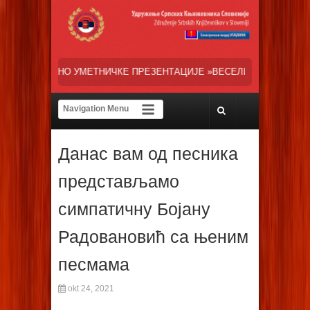
КЕ ПРЕЗЕНТАЦИЈЕ »ВЕСЕЛИ ДАНИ СРПСКЕ ДИЈАСПОРЕ« НАША ТРЕН
Данас вам од песника
представљамо
симпатичну Бојану
Радовановић са њеним
песмама
okt 24, 2021