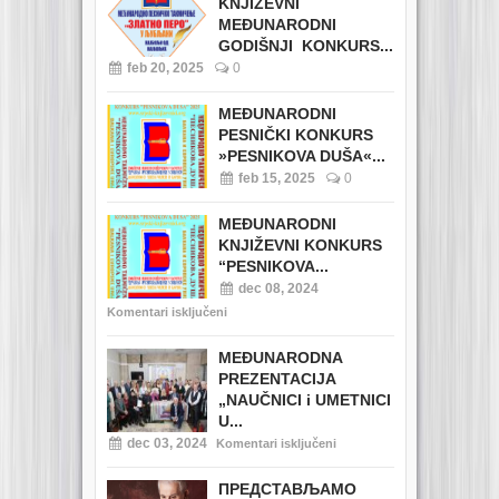
KNJIŽEVNI
MEĐUNARODNI
GODIŠNJI KONKURS...
feb 20, 2025
0
MEĐUNARODNI
PESNIČKI KONKURS
»PESNIKOVA DUŠA«...
feb 15, 2025
0
MEĐUNARODNI
KNJIŽEVNI KONKURS
“PESNIKOVA...
dec 08, 2024
Komentari isključeni
MEĐUNARODNA
PREZENTACIJA
„NAUČNICI i UMETNICI
U...
dec 03, 2024
Komentari isključeni
ПРЕДСТАВЉАМО