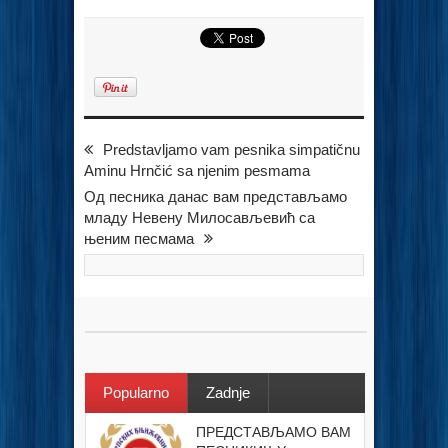
Predstavljamo vam pesnika simpatičnu
Aminu Hrnčić sa njenim pesmama
Од песника данас вам представљамо
младу Невену Милосављевић са
њеним песмама
Popularno
Zadnje
ПРЕДСТАВЉАМО ВАМ