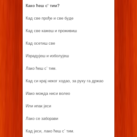
Како ћеш с
‘
тим
?
Кад све прође и све буде
Кад све кажеш и проживиш
Кад осетиш све
Израдујеш и изболујеш
Лако ћеш с’ тим.
Кад си крај неког ходао, за руку га држао
Иако можда ниси волео
Или ипак јеси
Лако се заборави
Кад јеси, лако ћеш с’ тим.