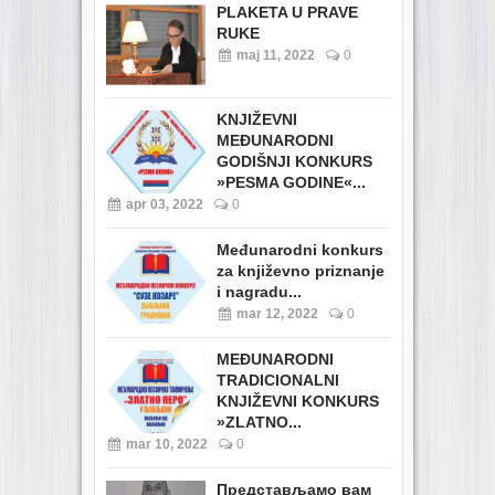
PLAKETA U PRAVE
RUKE
maj 11, 2022
0
KNJIŽEVNI
MEĐUNARODNI
GODIŠNJI KONKURS
»PESMA GODINE«...
apr 03, 2022
0
Međunarodni konkurs
za književno priznanje
i nagradu...
mar 12, 2022
0
MEĐUNARODNI
TRADICIONALNI
KNJIŽEVNI KONKURS
»ZLATNO...
mar 10, 2022
0
Представљамо вам