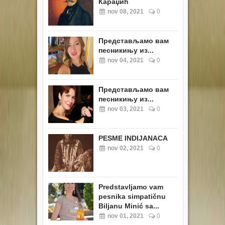
Караџић
nov 08, 2021
0
Представљамо вам
песникињу из...
nov 04, 2021
0
Представљамо вам
песникињу из...
nov 03, 2021
0
PESME INDIJANACA
nov 02, 2021
0
Predstavljamo vam
pesnika simpatičnu
Biljanu Minić sa...
nov 01, 2021
0