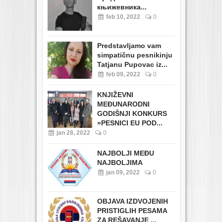
књижевника...
feb 10, 2022
0
Predstavljamo vam
simpatičnu pesnikinju
Tatjanu Pupovac iz...
feb 09, 2022
0
KNJIŽEVNI
MEĐUNARODNI
GODIŠNJI KONKURS
»PESNICI EU POD...
jan 28, 2022
0
NAJBOLJI MEĐU
NAJBOLJIMA
jan 09, 2022
0
OBJAVA IZDVOJENIH
PRISTIGLIH PESAMA
ZA REŠAVANJE ...