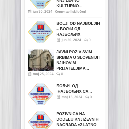
KNJIŽEVNO
KULTURNO...
jun 30, 2024
Komentari isključeni
BOLJI OD NAJBOLJIH
– БОЉИ ОД
НАЈБОЉИХ
jun 20, 2024
0
JAVNI POZIV SVIM
SRBIMA U SLOVENIJI I
NJIHOVIM
PRIJATELJIMA...
maj 25, 2024
0
БОЉИ ОД
НАЈБОЉИХ СА...
maj 13, 2024
0
POZIVNICA NA
DODELU KNJIŽEVNIH
NAGRADA »ZLATNO