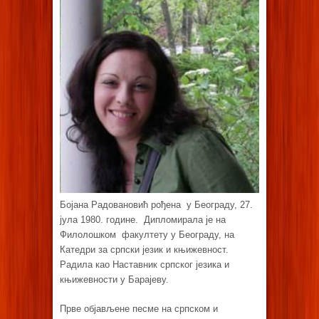
Бојана Радовановић рођена у Београду, 27.
јула 1980. године. Дипломирала је на
Филолошком факултету у Београду, на
Катедри за српски језик и књижевност.
Радила као Наставник српског језика и
књижевности у Барајеву.
Прве објављене песме на српском и