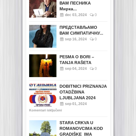
ВАМ ПЕСНИКА
Мирка...
dec 03, 2024
0
ПРЕДСТАВЉАМО
ВАМ СИМПАТИЧНУ...
sep 16, 2024
0
PESMA O BORI –
TANJA RAŠETA
sep 04, 2024
0
DOBITNICI PRIZNANJA
OTADŽBINA
LJUBLJANA 2024
sep 01, 2024
Komentari isključeni
STARA CRKVA U
ROMANOVCIMA KOD
GRADIŠKE IMA