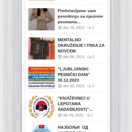
Predstavljamo vam
pesnikinju sa njezinim
pesmama...
dec 20, 2023
0
MENTALNO
OKRUŽENJE I TRKA ZA
NOVCEM
dec 06, 2023
0
“LJUBLJANSKI
PESNIČKI DANI”
30.12.2023
dec 02, 2023
0
“KNJIŽEVNICI U
LEPOTAMA
SADAŠNJOSTI”...
okt 09, 2023
0
НАЈБОЉИ ОД