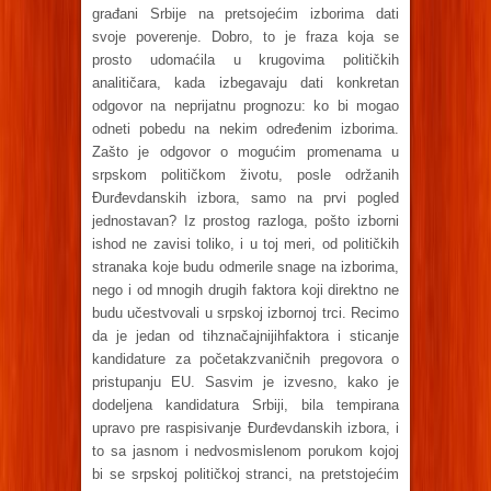
građani Srbije na pretsojećim izborima dati
svoje poverenje. Dobro, to je fraza koja se
prosto udomaćila u krugovima političkih
analitičara, kada izbegavaju dati konkretan
odgovor na neprijatnu prognozu: ko bi mogao
odneti pobedu na nekim određenim izborima.
Zašto je odgovor o mogućim promenama u
srpskom političkom životu, posle održanih
Đurđevdanskih izbora, samo na prvi pogled
jednostavan? Iz prostog razloga, pošto izborni
ishod ne zavisi toliko, i u toj meri, od političkih
stranaka koje budu odmerile snage na izborima,
nego i od mnogih drugih faktora koji direktno ne
budu učestvovali u srpskoj izbornoj trci. Recimo
da je jedan od tihznačajnijihfaktora i sticanje
kandidature za početakzvaničnih pregovora o
pristupanju EU. Sasvim je izvesno, kako je
dodeljena kandidatura Srbiji, bila tempirana
upravo pre raspisivanje Đurđevdanskih izbora, i
to sa jasnom i nedvosmislenom porukom kojoj
bi se srpskoj političkoj stranci, na pretstojećim