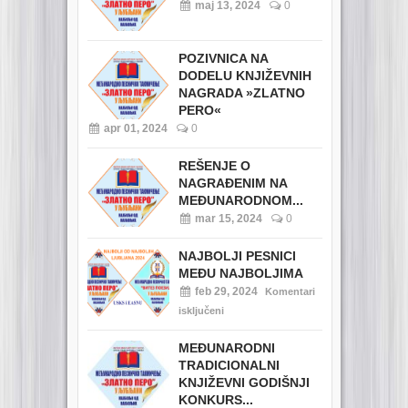
maj 13, 2024
0
POZIVNICA NA
DODELU KNJIŽEVNIH
NAGRADA »ZLATNO
PERO«
apr 01, 2024
0
REŠENJE O
NAGRAĐENIM NA
MEĐUNARODNOM...
mar 15, 2024
0
NAJBOLJI PESNICI
MEĐU NAJBOLJIMA
feb 29, 2024
Komentari
isključeni
MEĐUNARODNI
TRADICIONALNI
KNJIŽEVNI GODIŠNJI
KONKURS...