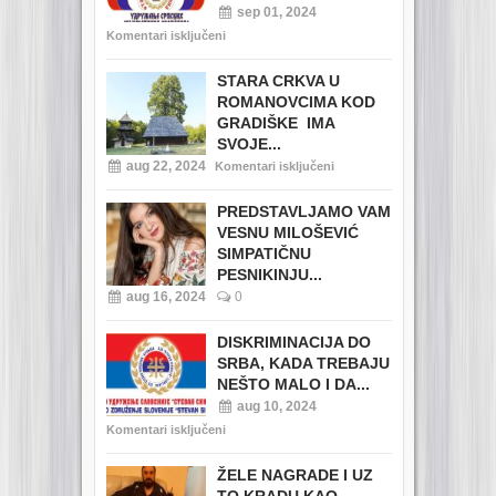
sep 01, 2024
Komentari isključeni
STARA CRKVA U
ROMANOVCIMA KOD
GRADIŠKE IMA
SVOJE...
aug 22, 2024
Komentari isključeni
PREDSTAVLJAMO VAM
VESNU MILOŠEVIĆ
SIMPATIČNU
PESNIKINJU...
aug 16, 2024
0
DISKRIMINACIJA DO
SRBA, KADA TREBAJU
NEŠTO MALO I DA...
aug 10, 2024
Komentari isključeni
ŽELE NAGRADE I UZ