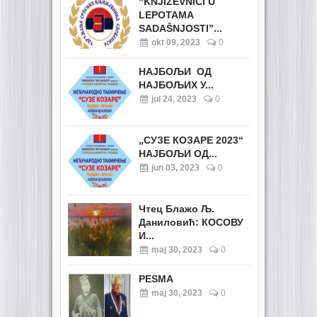
“KNJIŽEVNICI U
LEPOTAMA
SADAŠNJOSTI”...
okt 09, 2023
0
НАЈБОЉИ ОД
НАЈБОЉИХ У...
jul 24, 2023
0
„СУЗЕ КОЗАРЕ 2023“
НАЈБОЉИ ОД...
jun 03, 2023
0
Чтец Блажо Љ.
Даниловић: КОСОВУ
И...
maj 30, 2023
0
PESMA
maj 30, 2023
0