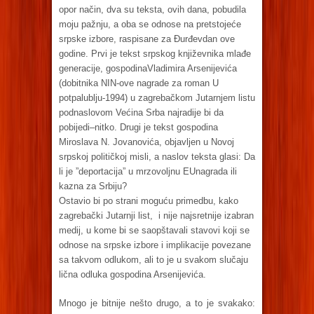
opor način, dva su teksta, ovih dana, pobudila
moju pažnju, a oba se odnose na pretstojeće
srpske izbore, raspisane za Đurđevdan ove
godine. Prvi je tekst srpskog književnika mlađe
generacije, gospodinaVladimira Arsenijevića
(dobitnika NIN-ove nagrade za roman U
potpalublju-1994) u zagrebačkom Jutarnjem listu
podnaslovom Većina Srba najradije bi da
pobijedi–nitko. Drugi je tekst gospodina
Miroslava N. Jovanovića, objavljen u Novoj
srpskoj političkoj misli, a naslov teksta glasi: Da
li je ”deportacija” u mrzovoljnu EUnagrada ili
kazna za Srbiju?
Ostavio bi po strani moguću primedbu, kako
zagrebački Jutarnji list, i nije najsretnije izabran
medij, u kome bi se saopštavali stavovi koji se
odnose na srpske izbore i implikacije povezane
sa takvom odlukom, ali to je u svakom slučaju
lična odluka gospodina Arsenijevića.
Mnogo je bitnije nešto drugo, a to je svakako: