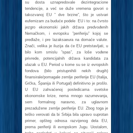
su dosta uznapredovale dezintegracione
tendencije, a već se duže vremena govori o
takozvanoj EU ” dve brzine”, što je ustvari
eufemizam za buduće podele EU i to: na čvrsto
jezgro ekonomski jakih država predvođenih
Nemačkom, i evropsku ”periferiju” kojoj se
predlaže, i pre lazaksaeura na domaće valute.
Znači, velika je iluzija da će EU pretstavljati, u
bilo kom smislu ”spas”, za loše vođene
privrede, potencijalnih država kandidata za
ulazak u EU. Period u kome su se iz evropskih
fondova (bilo pristupnihili nekih drugih)
finansirale/pomagale zemlje periferije EU (Italija,
Grčka, Španija ili Portugal) definitivno je prošlo.
U EU zahvaćenoj posledicama svetske
ekonomske krize, nema mnogo razumevanja,
sem formalnog naravno, za uglavnom
prezadužene zemlje periferije EU. Zbog toga je
teško verovati da bi Srbija bila upravo suprotan
primer, opšteg odnosa razvijenog dela EU,
prema periferiji ili evropskom Jugu. Uostalom,