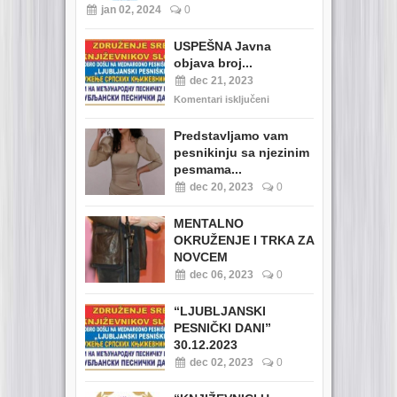
jan 02, 2024
0
USPEŠNA Javna
objava broj...
dec 21, 2023
Komentari isključeni
Predstavljamo vam
pesnikinju sa njezinim
pesmama...
dec 20, 2023
0
MENTALNO
OKRUŽENJE I TRKA ZA
NOVCEM
dec 06, 2023
0
“LJUBLJANSKI
PESNIČKI DANI”
30.12.2023
dec 02, 2023
0