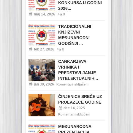
KONKURSA U GODINI
2026...
maj 14, 2026
0
TRADICIONALNI
KNJIŽEVNI
MEĐUNARODNI
GODIŠNJI ...
feb 27, 2026
0
CANKARJEVA
VRHNIKA I
PREDSTAVLJANJE
INTELEKTUALNIH...
jan 30, 2026
Komentari isključeni
ČINJENICE SREĆE UZ
PROLAZEĆE GODINE
dec 14, 2025
Komentari isključeni
MEĐUNARODNA
PREZENTACIJA