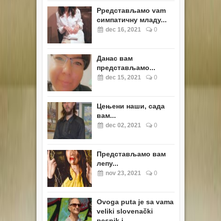
Pредстављамо vam
симпатичну младу...
dec 16, 2021
0
Данас вам
представљамо...
dec 15, 2021
0
Цењени наши, сада
вам...
dec 02, 2021
0
Представљамо вам
лепу...
nov 23, 2021
0
Ovoga puta je sa vama
veliki slovenački
pesnik i...