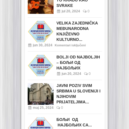
TO KRADU KAO
SVRAKE
jul 20, 2024
0
VELIKA ZAJEDNIČKA
MEĐUNARODNA
KNJIŽEVNO
KULTURNO...
jun 30, 2024
Komentari isključeni
BOLJI OD NAJBOLJIH
– БОЉИ ОД
НАЈБОЉИХ
jun 20, 2024
0
JAVNI POZIV SVIM
SRBIMA U SLOVENIJI I
NJIHOVIM
PRIJATELJIMA...
maj 25, 2024
0
БОЉИ ОД
НАЈБОЉИХ СА...