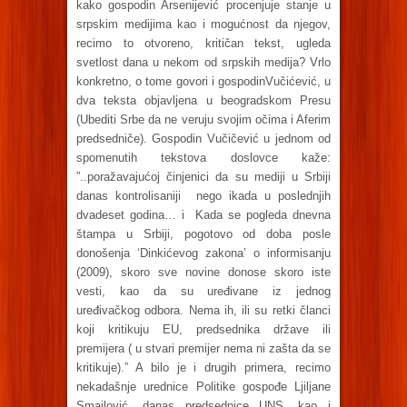
kako gospodin Arsenijević procenjuje stanje u
srpskim medijima kao i mogućnost da njegov,
recimo to otvoreno, kritičan tekst, ugleda
svetlost dana u nekom od srpskih medija? Vrlo
konkretno, o tome govori i gospodinVučićević, u
dva teksta objavljena u beogradskom Presu
(Ubediti Srbe da ne veruju svojim očima i Aferim
predsedniče). Gospodin Vučičević u jednom od
spomenutih tekstova doslovce kaže:
”..poražavajućoj činjenici da su mediji u Srbiji
danas kontrolisaniji nego ikada u poslednjih
dvadeset godina… i Kada se pogleda dnevna
štampa u Srbiji, pogotovo od doba posle
donošenja ‘Dinkićevog zakona’ o informisanju
(2009), skoro sve novine donose skoro iste
vesti, kao da su uređivane iz jednog
uređivačkog odbora. Nema ih, ili su retki članci
koji kritikuju EU, predsednika države ili
premijera ( u stvari premijer nema ni zašta da se
kritikuje).” A bilo je i drugih primera, recimo
nekadašnje urednice Politike gospođe Ljiljane
Smajlović, danas predsednice UNS, kao i