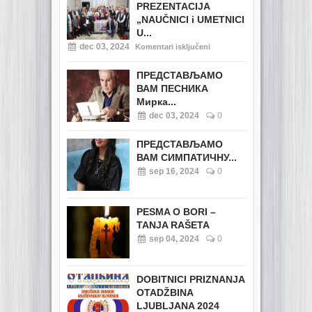
PREZENTACIJA
„NAUČNICI i UMETNICI
U...
dec 03, 2024
Komentari isključeni
ПРЕДСТАВЉАМО
ВАМ ПЕСНИКА
Мирка...
dec 03, 2024
0
ПРЕДСТАВЉАМО
ВАМ СИМПАТИЧНУ...
sep 16, 2024
0
PESMA O BORI –
TANJA RAŠETA
sep 04, 2024
0
DOBITNICI PRIZNANJA
OTADŽBINA
LJUBLJANA 2024