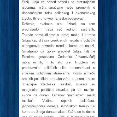
Srbiji, koja će odneti pobedu na pretstojećim
izborima, ništa značajno neće promeniti u
dosadašnjem toku političkog i ekonomskog
života. Ili je u to veoma teško poverovati.
Rešenje, svakako nisu izbori, sa tom
predrasudom treba već jednom rasčistiti.
Takođe nema dileme o tome; može li i treba
Srbija kao država preokrenuti negativni politički
a pogotovo privredni trend u kome se nalazi.
Smatramo da takav preokret Srbija (ali ne
Preokret gospodina Čedomira Jovanovića!)
mora učiniti, i to što pre. Problem su
predstavnici političkih elita koncentrisani u
srpskim političkim strankama. Pošto između
srpskih političkih stranaka više ne postoje neke
”značajne ideološke razlike”, izuzeci su
marginalne političke stranke, pa se razlike
svode na čuveni Lacanov ”narcisizam malih
razlika”. Većina srpskih političara,
jednostavnonije dorasla, istorijskom trenutku u
kome se Srbija danas nalazi. Zašto se to desilo