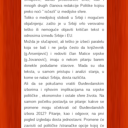
mnogih drugih članova redakcije Politike kojisu
preko noći ” isčezli” iz medijske sfere.
Toliko o medijskoj slobodi u Srbiji i mogućem
objašnjenju: zašto je u Srbiji vrlo verovatno
teško ili nemoguće objaviti kritičan tekst o
odnosima između Srbije i EU.
Možda je slučajnost, ali teško je izbeći paralelu
koja se baš i ne javlja često da književnik
(g.Arsenijević) i redoviti član Matice srpske
(g.Jovanović), imaju o nekom pitanju barem
donekle podudarne stavove. Mada su oba
teksta, u samom pristupu i analizi stanja, u
kome se nalazi Srbija, dosta različita.
Ali da se pokušamo vratiti Đurđevdanskim
izborima i njihovim implikacijama na srpske
političke , ekonomske i ostale sfere života. Na
samom početku postavlja se pitanje: kakve se
promene mogu očekivati od Đurđevdanskih
izbora 2012? Pitanje, kao i odgovor, na prvi
pogled izgledaju dosta jednostavni. Promene će
zavisiti od političke /stranačke opcije kojoj će