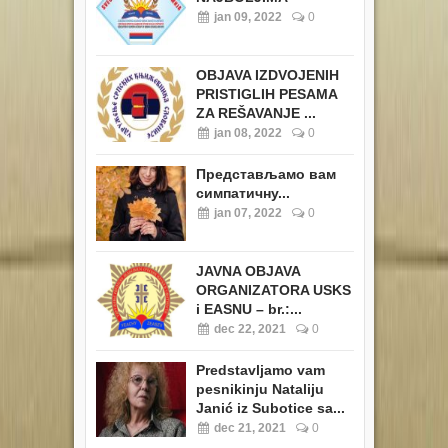
jan 09, 2022
0
OBJAVA IZDVOJENIH
PRISTIGLIH PESAMA
ZA REŠAVANJE ...
jan 08, 2022
0
Представљамо вам
симпатичну...
jan 07, 2022
0
JAVNA OBJAVA
ORGANIZATORA USKS
i EASNU – br.:...
dec 22, 2021
0
Predstavljamo vam
pesnikinju Nataliju
Janić iz Subotice sa...
dec 21, 2021
0