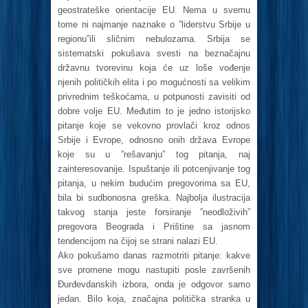
geostrateške orientacije EU. Nema u svemu
tome ni najmanje naznake o ”liderstvu Srbije u
regionu”ili sličnim nebulozama. Srbija se
sistematski pokušava svesti na beznačajnu
državnu tvorevinu koja će uz loše vođenje
njenih političkih elita i po mogućnosti sa velikim
privrednim teškoćama, u potpunosti zavisiti od
dobre volje EU. Međutim to je jedno istorijsko
pitanje koje se vekovno provlači kroz odnos
Srbije i Evrope, odnosno onih država Evrope
koje su u ”rešavanju” tog pitanja, naj
zainteresovanije. Ispuštanje ili potcenjivanje tog
pitanja, u nekim budućim pregovorima sa EU,
bila bi sudbonosna greška. Najbolja ilustracija
takvog stanja jeste forsiranje ”neodloživih”
pregovora Beograda i Prištine sa jasnom
tendencijom na čijoj se strani nalazi EU.
Ako pokušamo danas razmotriti pitanje: kakve
sve promene mogu nastupiti posle završenih
Đurđevdanskih izbora, onda je odgovor samo
jedan. Bilo koja, značajna politička stranka u