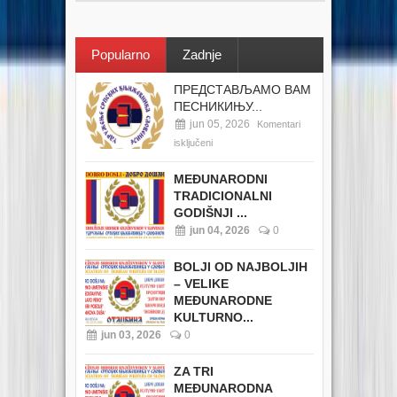
Popularno
Zadnje
ПРЕДСТАВЉАМО ВАМ
ПЕСНИКИЊУ...
jun 05, 2026
Komentari
isključeni
MEĐUNARODNI
TRADICIONALNI
GODIŠNJI ...
jun 04, 2026
0
BOLJI OD NAJBOLJIH
– VELIKE
MEĐUNARODNE
KULTURNO...
jun 03, 2026
0
ZA TRI
MEĐUNARODNA