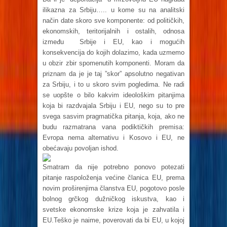
ilikazna za Srbiju….. u kome su na analitski
način date skoro sve komponente: od političkih,
ekonomskih, teritorijalnih i ostalih, odnosa
između Srbije i EU, kao i mogućih
konsekvencija do kojih dolazimo, kada uzmemo
u obzir zbir spomenutih komponenti. Moram da
priznam da je je taj ”skor” apsolutno negativan
za Srbiju, i to u skoro svim pogledima. Ne radi
se uopšte o bilo kakvim ideološkim pitanjima
koja bi razdvajala Srbiju i EU, nego su to pre
svega sasvim pragmatička pitanja, koja, ako ne
budu razmatrana vana podiktičkih premisa:
Evropa nema alternativu i Kosovo i EU, ne
obećavaju povoljan ishod.
Smatram da nije potrebno ponovo potezati
pitanje raspoloženja većine članica EU, prema
novim proširenjima članstva EU, pogotovo posle
bolnog grčkog dužničkog iskustva, kao i
svetske ekonomske krize koja je zahvatila i
EU.Teško je naime, poverovati da bi EU, u kojoj