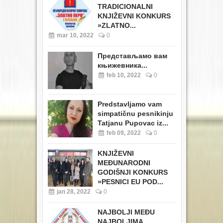
TRADICIONALNI
KNJIŽEVNI KONKURS
»ZLATNO...
mar 10, 2022
0
Представљамо вам
књижевника...
feb 10, 2022
0
Predstavljamo vam
simpatičnu pesnikinju
Tatjanu Pupovac iz...
feb 09, 2022
0
KNJIŽEVNI
MEĐUNARODNI
GODIŠNJI KONKURS
»PESNICI EU POD...
jan 28, 2022
0
NAJBOLJI MEĐU
NAJBOLJIMA