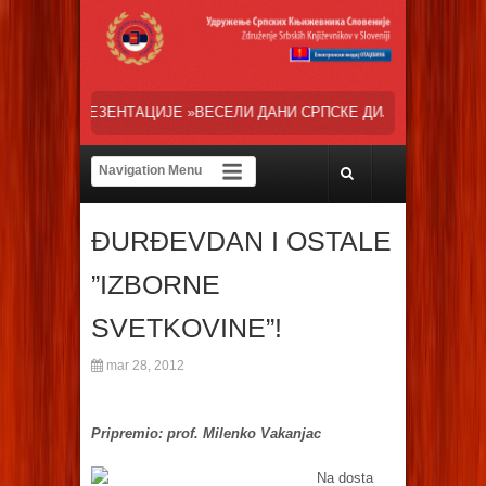
 »ВЕСЕЛИ ДАНИ СРПСКЕ ДИЈАСПОРЕ« НАША ТРЕНУТНА ОСНОВНА ЗАЛ
ĐURĐEVDAN I OSTALE
”IZBORNE
SVETKOVINE”!
mar 28, 2012
Pripremio: prof. Milenko Vakanjac
Na dosta