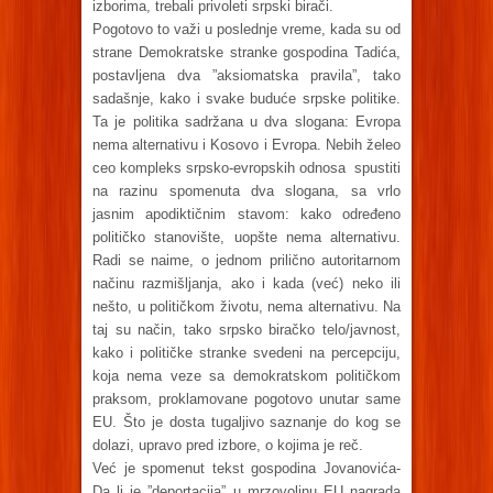
izborima, trebali privoleti srpski birači.
Pogotovo to važi u poslednje vreme, kada su od
strane Demokratske stranke gospodina Tadića,
postavljena dva ”aksiomatska pravila”, tako
sadašnje, kako i svake buduće srpske politike.
Ta je politika sadržana u dva slogana: Evropa
nema alternativu i Kosovo i Evropa. Nebih želeo
ceo kompleks srpsko-evropskih odnosa spustiti
na razinu spomenuta dva slogana, sa vrlo
jasnim apodiktičnim stavom: kako određeno
političko stanovište, uopšte nema alternativu.
Radi se naime, o jednom prilično autoritarnom
načinu razmišljanja, ako i kada (već) neko ili
nešto, u političkom životu, nema alternativu. Na
taj su način, tako srpsko biračko telo/javnost,
kako i političke stranke svedeni na percepciju,
koja nema veze sa demokratskom političkom
praksom, proklamovane pogotovo unutar same
EU. Što je dosta tugaljivo saznanje do kog se
dolazi, upravo pred izbore, o kojima je reč.
Već je spomenut tekst gospodina Jovanovića-
Da li je ”deportacija” u mrzovoljnu EU nagrada