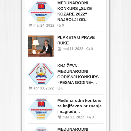
MEĐUNARODNI
KONKURS „SUZE
KOZARE 2022“
NAJBOLJI OD...
maj 24, 2022
0
PLAKETA U PRAVE
RUKE
maj 11, 2022
0
KNJIŽEVNI
MEĐUNARODNI
GODIŠNJI KONKURS
»PESMA GODINE«...
apr 03, 2022
0
Međunarodni konkurs
za književno priznanje
i nagradu...
mar 12, 2022
0
MEĐUNARODNI