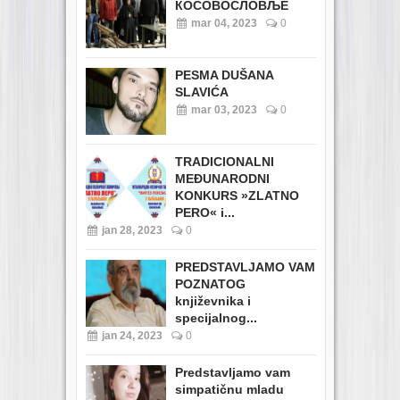
КОСОВОСЛОВЉЕ
mar 04, 2023
0
PESMA DUŠANA
SLAVIĆA
mar 03, 2023
0
TRADICIONALNI
MEĐUNARODNI
KONKURS »ZLATNO
PERO« i...
jan 28, 2023
0
PREDSTAVLJAMO VAM
POZNATOG
književnika i
specijalnog...
jan 24, 2023
0
Predstavljamo vam
simpatičnu mladu