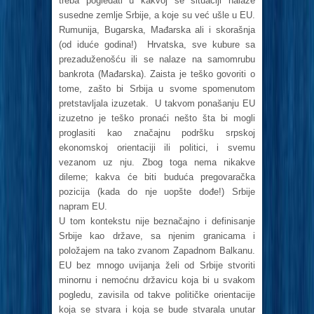
treba pogledati u kakvoj se situaciji nalaze
susedne zemlje Srbije, a koje su već ušle u EU.
Rumunija, Bugarska, Mađarska ali i skorašnja
(od iduće godina!) Hrvatska, sve kubure sa
prezaduženošću ili se nalaze na samomrubu
bankrota (Mađarska). Zaista je teško govoriti o
tome, zašto bi Srbija u svome spomenutom
pretstavljala izuzetak. U takvom ponašanju EU
izuzetno je teško pronaći nešto šta bi mogli
proglasiti kao značajnu podršku srpskoj
ekonomskoj orientaciji ili politici, i svemu
vezanom uz nju. Zbog toga nema nikakve
dileme; kakva će biti buduća pregovaračka
pozicija (kada do nje uopšte dođe!) Srbije
napram EU.
U tom kontekstu nije beznačajno i definisanje
Srbije kao države, sa njenim granicama i
položajem na tako zvanom Zapadnom Balkanu.
EU bez mnogo uvijanja želi od Srbije stvoriti
minornu i nemoćnu državicu koja bi u svakom
pogledu, zavisila od takve političke orientacije
koja se stvara i koja se bude stvarala unutar