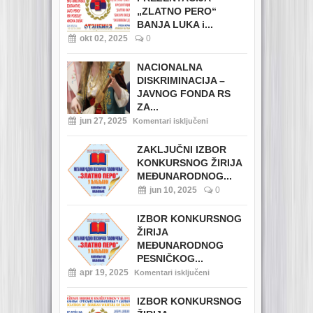
„ZLATNO PERO“
BANJA LUKA i...
okt 02, 2025
0
NACIONALNA
DISKRIMINACIJA –
JAVNOG FONDA RS
ZA...
jun 27, 2025
Komentari isključeni
ZAKLJUČNI IZBOR
KONKURSNOG ŽIRIJA
MEĐUNARODNOG...
jun 10, 2025
0
IZBOR KONKURSNOG
ŽIRIJA
MEĐUNARODNOG
PESNIČKOG...
apr 19, 2025
Komentari isključeni
IZBOR KONKURSNOG