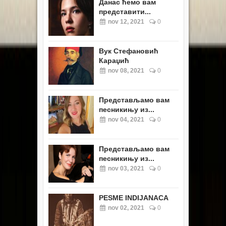
Данас ћемо вам
представити...
nov 12, 2021
0
Вук Стефановић
Караџић
nov 08, 2021
0
Представљамо вам
песникињу из...
nov 04, 2021
0
Представљамо вам
песникињу из...
nov 03, 2021
0
PESME INDIJANACA
nov 02, 2021
0