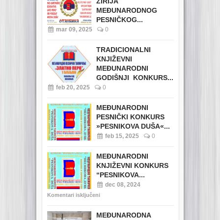
ŽIRIJA
MEĐUNARODNOG
PESNIČKOG...
mar 09, 2025
0
TRADICIONALNI
KNJIŽEVNI
MEĐUNARODNI
GODIŠNJI KONKURS...
feb 20, 2025
0
MEĐUNARODNI
PESNIČKI KONKURS
»PESNIKOVA DUŠA«...
feb 15, 2025
0
MEĐUNARODNI
KNJIŽEVNI KONKURS
“PESNIKOVA...
dec 08, 2024
Komentari isključeni
MEĐUNARODNA