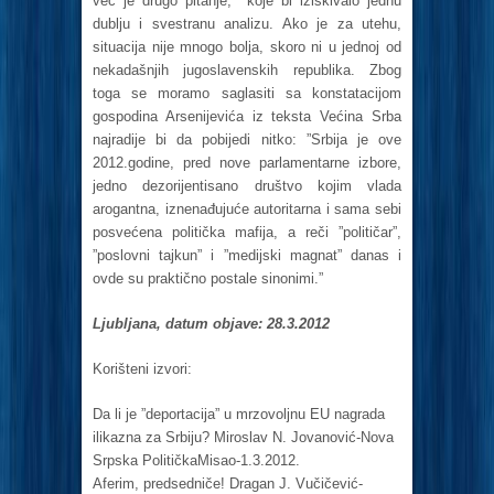
već je drugo pitanje, koje bi iziskivalo jednu
dublju i svestranu analizu. Ako je za utehu,
situacija nije mnogo bolja, skoro ni u jednoj od
nekadašnjih jugoslavenskih republika. Zbog
toga se moramo saglasiti sa konstatacijom
gospodina Arsenijevića iz teksta Većina Srba
najradije bi da pobijedi nitko: ”Srbija je ove
2012.godine, pred nove parlamentarne izbore,
jedno dezorijentisano društvo kojim vlada
arogantna, iznenađujuće autoritarna i sama sebi
posvećena politička mafija, a reči ”političar”,
”poslovni tajkun” i ”medijski magnat” danas i
ovde su praktično postale sinonimi.”
Ljubljana, datum objave: 28.3.2012
Korišteni izvori:
Da li je ”deportacija” u mrzovoljnu EU nagrada
ilikazna za Srbiju? Miroslav N. Jovanović-Nova
Srpska PolitičkaMisao-1.3.2012.
Aferim, predsedniče! Dragan J. Vučičević-