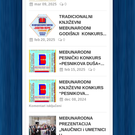
mar 09, 2025
0
TRADICIONALNI
KNJIŽEVNI
MEĐUNARODNI
GODIŠNJI KONKURS...
feb 20, 2025
0
MEĐUNARODNI
PESNIČKI KONKURS
»PESNIKOVA DUŠA«...
feb 15, 2025
0
MEĐUNARODNI
KNJIŽEVNI KONKURS
“PESNIKOVA...
dec 08, 2024
Komentari isključeni
MEĐUNARODNA
PREZENTACIJA
„NAUČNICI i UMETNICI