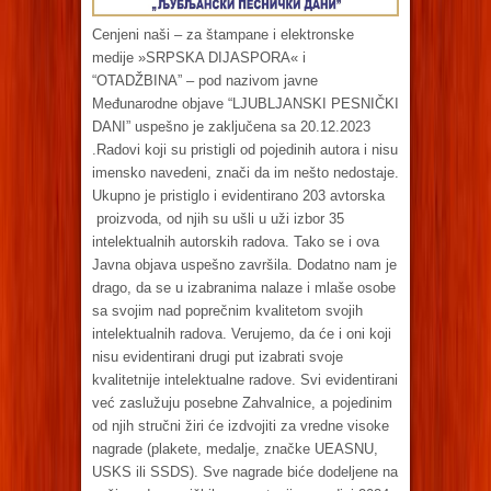
Cenjeni naši – za štampane i elektronske
medije »SRPSKA DIJASPORA« i
“OTADŽBINA” – pod nazivom javne
Međunarodne objave “LJUBLJANSKI PESNIČKI
DANI” uspešno je zaključena sa 20.12.2023
.Radovi koji su pristigli od pojedinih autora i nisu
imensko navedeni, znači da im nešto nedostaje.
Ukupno je pristiglo i evidentirano 203 avtorska
proizvoda, od njih su ušli u uži izbor 35
intelektualnih autorskih radova. Tako se i ova
Javna objava uspešno završila. Dodatno nam je
drago, da se u izabranima nalaze i mlaše osobe
sa svojim nad poprečnim kvalitetom svojih
intelektualnih radova. Verujemo, da će i oni koji
nisu evidentirani drugi put izabrati svoje
kvalitetnije intelektualne radove. Svi evidentirani
već zaslužuju posebne Zahvalnice, a pojedinim
od njih stručni žiri će izdvojiti za vredne visoke
nagrade (plakete, medalje, značke UEASNU,
USKS ili SSDS). Sve nagrade biće dodeljene na