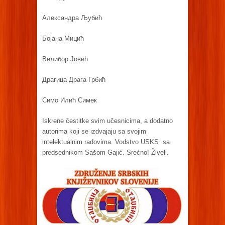
Александра Љубић
Бојана Мицић
Велибор Јовић
Драгица Драга Грбић
Симо Илић Симек
Iskrene čestitke svim učesnicima, a dodatno
autorima koji se izdvajaju sa svojim
intelektualnim radovima. Vodstvo USKS sa
predsednikom Sašom Gajić. Srećno! Živeli.