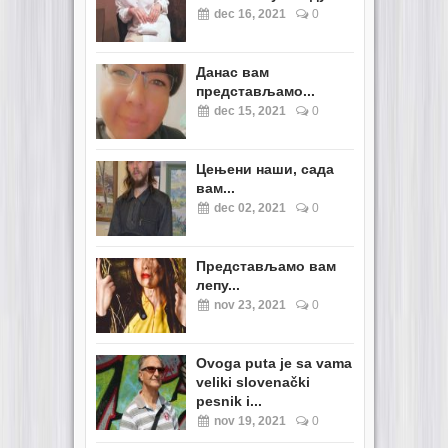
dec 16, 2021
0
Данас вам
представљамо...
dec 15, 2021
0
Цењени наши, сада
вам...
dec 02, 2021
0
Представљамо вам
лепу...
nov 23, 2021
0
Ovoga puta je sa vama
veliki slovenački
pesnik i...
nov 19, 2021
0