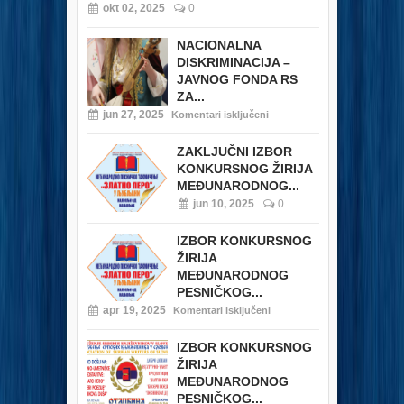
okt 02, 2025
0
NACIONALNA
DISKRIMINACIJA –
JAVNOG FONDA RS
ZA...
jun 27, 2025
Komentari isključeni
ZAKLJUČNI IZBOR
KONKURSNOG ŽIRIJA
MEĐUNARODNOG...
jun 10, 2025
0
IZBOR KONKURSNOG
ŽIRIJA
MEĐUNARODNOG
PESNIČKOG...
apr 19, 2025
Komentari isključeni
IZBOR KONKURSNOG
ŽIRIJA
MEĐUNARODNOG
PESNIČKOG...