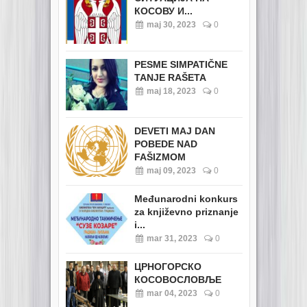
КОСОВУ И...
maj 30, 2023
0
PESME SIMPATIČNE
TANJE RAŠETA
maj 18, 2023
0
DEVETI MAJ DAN
POBEDE NAD
FAŠIZMOM
maj 09, 2023
0
Međunarodni konkurs
za književno priznanje
i...
mar 31, 2023
0
ЦРНОГОРСКО
КОСОВОСЛОВЉЕ
mar 04, 2023
0