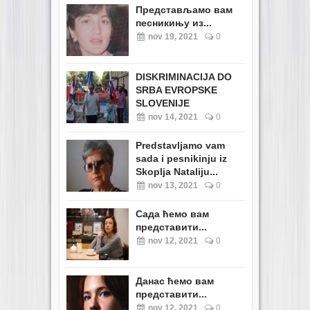
Представљамо вам
песникињу из...
nov 19, 2021
0
DISKRIMINACIJA DO
SRBA EVROPSKE
SLOVENIJE
nov 14, 2021
0
Predstavljamo vam
sada i pesnikinju iz
Skoplja Nataliju...
nov 13, 2021
0
Сада ћемо вам
представити...
nov 12, 2021
0
Данас ћемо вам
представити...
nov 12, 2021
0