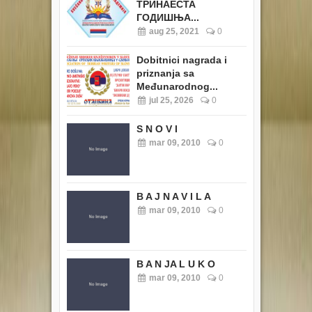
ТРИНАЕСТА
ГОДИШЊА...
aug 25, 2021
0
Dobitnici nagrada i
priznanja sa
Međunarodnog...
jul 25, 2026
0
S N O V I
mar 09, 2010
0
B A J N A V I L A
mar 09, 2010
0
B A N JA L U K O
mar 09, 2010
0