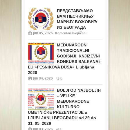
ПРЕДСТАВЉАМО
ВАМ ПЕСНИКИЊУ
МАРИЈУ БОЖОВИЋ
ИЗ БЕОГРАДА
jun 05, 2026
Komentari isključeni
MEĐUNARODNI
TRADICIONALNI
GODIŠNJI KNJIŽEVNI
KONKURS BALKANA i
EU
»PESNIKOVA DUŠA« Ljubljana
2026
jun 04, 2026
0
BOLJI OD NAJBOLJIH
– VELIKE
MEĐUNARODNE
KULTURNO
UMETNIČKE PREZENTACIJE u
LJUBLJANI i BEOGRADU od 29 do
31. 05. 2026
jun 03, 2026
0