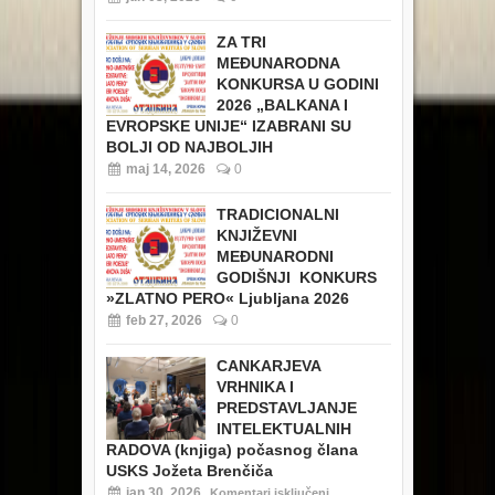
ZA TRI
MEĐUNARODNA
KONKURSA U GODINI
2026 „BALKANA I
EVROPSKE UNIJE“ IZABRANI SU
BOLJI OD NAJBOLJIH
maj 14, 2026
0
TRADICIONALNI
KNJIŽEVNI
MEĐUNARODNI
GODIŠNJI KONKURS
»ZLATNO PERO« Ljubljana 2026
feb 27, 2026
0
CANKARJEVA
VRHNIKA I
PREDSTAVLJANJE
INTELEKTUALNIH
RADOVA (knjiga) počasnog člana
USKS Jožeta Brenčiča
jan 30, 2026
Komentari isključeni