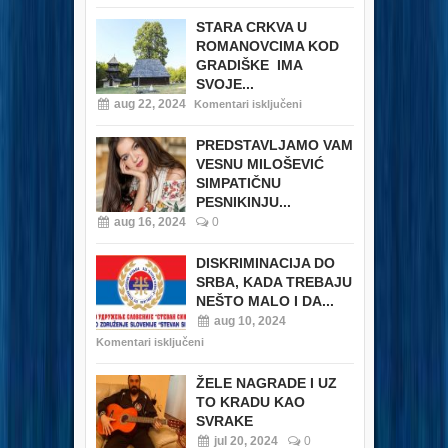
STARA CRKVA U
ROMANOVCIMA KOD
GRADIŠKE IMA
SVOJE...
aug 22, 2024
Komentari isključeni
PREDSTAVLJAMO VAM
VESNU MILOŠEVIĆ
SIMPATIČNU
PESNIKINJU...
aug 16, 2024
0
DISKRIMINACIJA DO
SRBA, KADA TREBAJU
NEŠTO MALO I DA...
aug 10, 2024
Komentari isključeni
ŽELE NAGRADE I UZ
TO KRADU KAO
SVRAKE
jul 20, 2024
0