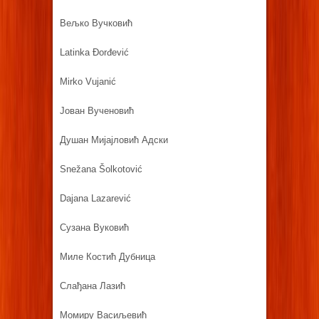
Вељко Вучковић
Latinka Đorđević
Mirko Vujanić
Јован Вученовић
Душан Мијајловић Адски
Snežana Šolkotović
Dajana Lazarević
Сузана Вуковић
Миле Костић Дубница
Слађана Лазић
Момиру Васиљевић