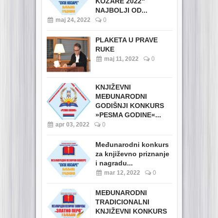
KOZARE 2022“
NAJBOLJI OD...
maj 24, 2022
0
PLAKETA U PRAVE
RUKE
maj 11, 2022
0
KNJIŽEVNI
MEĐUNARODNI
GODIŠNJI KONKURS
»PESMA GODINE«...
apr 03, 2022
0
Međunarodni konkurs
za književno priznanje
i nagradu...
mar 12, 2022
0
MEĐUNARODNI
TRADICIONALNI
KNJIŽEVNI KONKURS