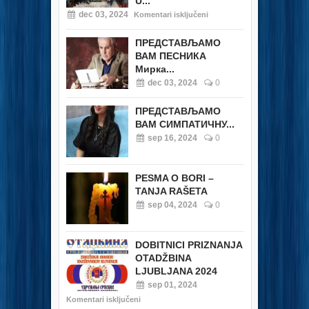
U...
dec 03, 2024
Komentari isključeni
ПРЕДСТАВЉАМО
ВАМ ПЕСНИКА
Мирка...
dec 03, 2024
0
ПРЕДСТАВЉАМО
ВАМ СИМПАТИЧНУ...
sep 16, 2024
0
PESMA O BORI –
TANJA RAŠETA
sep 04, 2024
0
DOBITNICI PRIZNANJA
OTADŽBINA
LJUBLJANA 2024
sep 01, 2024
Komentari isključeni