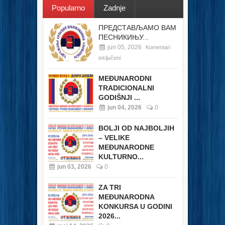
Popularno
Zadnje
ПРЕДСТАВЉАМО ВАМ
ПЕСНИКИЊУ...
jun 05, 2026
Komentari
isključeni
MEĐUNARODNI
TRADICIONALNI
GODIŠNJI ...
jun 04, 2026
0
BOLJI OD NAJBOLJIH
– VELIKE
MEĐUNARODNE
KULTURNO...
jun 03, 2026
0
ZA TRI
MEĐUNARODNA
KONKURSA U GODINI
2026...