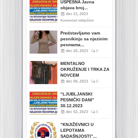
USPEŠNA Javna
objava broj...
dec 21, 2023
Komentari isključeni
Predstavljamo vam
pesnikinju sa njezinim
pesmama...
dec 20, 2023
0
MENTALNO
OKRUŽENJE I TRKA ZA
NOVCEM
dec 06, 2023
0
“LJUBLJANSKI
PESNIČKI DANI”
30.12.2023
dec 02, 2023
0
“KNJIŽEVNICI U
LEPOTAMA
SADAŠNJOSTI”...