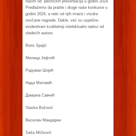
našim od pesničkih prezentacija u godini 2024.
Predlažemo da pratite i druge naše konkurse u
godini 2024, a neki od njih imaće i visoke
novčane nagrade. Dakle, već su uspešno
evidentirani kvalitetniji intelektualni radovi od
sledećih autora:
Boris Spajić
Милица Јефтић
Радован Шојић
Нада Матовић
Дамјана Савчић
Slavka Božović
Веселин Мандарин
Saša Mićković