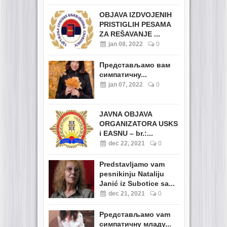
OBJAVA IZDVOJENIH
PRISTIGLIH PESAMA
ZA REŠAVANJE ...
jan 08, 2022
0
Представљамо вам
симпатичну...
jan 07, 2022
0
JAVNA OBJAVA
ORGANIZATORA USKS
i EASNU – br.:...
dec 22, 2021
0
Predstavljamo vam
pesnikinju Nataliju
Janić iz Subotice sa...
dec 21, 2021
0
Pредстављамо vam
симпатичну младу...