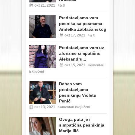
okt 21, 2021
0
Predstavljamo vam
pesnika sa pesmama
Anđelka Zablaćanskog
okt 17, 2021
0
Predstavljamo vam uz
aforizme simpatičnu
Aleksandru...
okt 15, 2021
Komentari
isključeni
Danas vam
predstavljamo
pesnikinju Violetu
Penić
okt 13, 2021
Komentari isključeni
Ovoga puta je i
simpatična pesnikinja
Marija Ilić