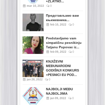
»ZLATNO...
mar 10, 2022
0
Представљамо вам
књижевника...
feb 10, 2022
0
Predstavljamo vam
simpatičnu pesnikinju
Tatjanu Pupovac iz...
feb 09, 2022
0
KNJIŽEVNI
MEĐUNARODNI
GODIŠNJI KONKURS
»PESNICI EU POD...
jan 28, 2022
0
NAJBOLJI MEĐU
NAJBOLJIMA
jan 09, 2022
0