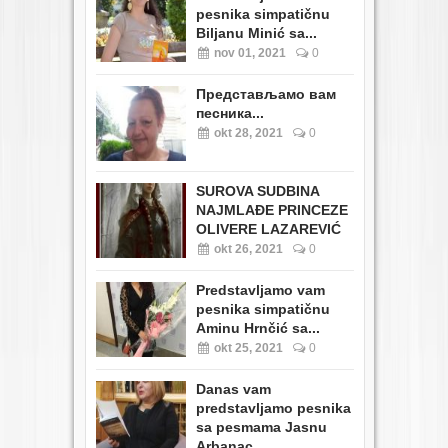
pesnika simpatičnu
Biljanu Minić sa...
nov 01, 2021
0
Представљамо вам
песника...
okt 28, 2021
0
SUROVA SUDBINA
NAJMLAĐE PRINCEZE
OLIVERE LAZAREVIĆ
okt 26, 2021
0
Predstavljamo vam
pesnika simpatičnu
Aminu Hrnčić sa...
okt 25, 2021
0
Danas vam
predstavljamo pesnika
sa pesmama Jasnu
Arbanac