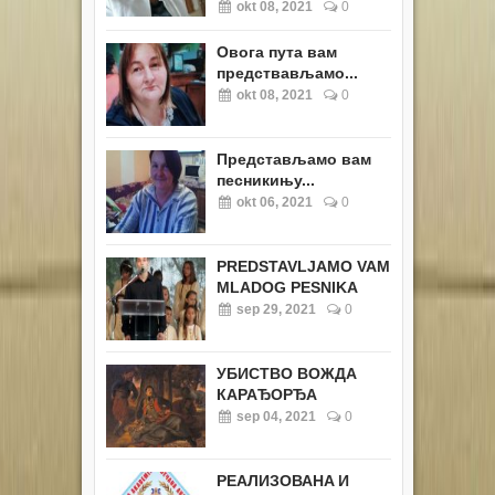
okt 08, 2021
0
Овога пута вам
предствављамо...
okt 08, 2021
0
Представљамо вам
песникињу...
okt 06, 2021
0
PREDSTAVLJAMO VAM
MLADOG PESNIKA
sep 29, 2021
0
УБИСТВО ВОЖДА
КАРАЂОРЂА
sep 04, 2021
0
РЕАЛИЗОВАНA И