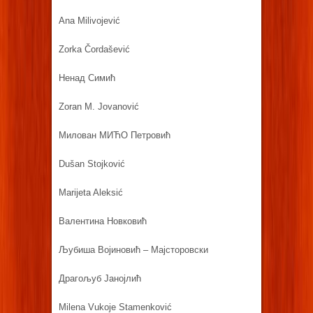
Ana Milivojević
Zorka Čordašević
Ненад Симић
Zoran M. Jovanović
Милован МИЋО Петровић
Dušan Stojković
Marijeta Aleksić
Валентина Новковић
Љубиша Војиновић – Мајсторовски
Драгољуб Јанојлић
Milena Vukoje Stamenković