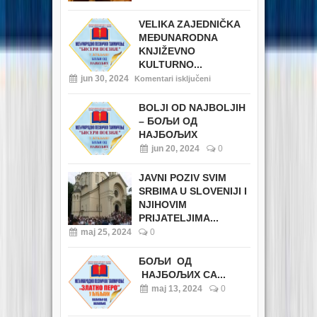
VELIKA ZAJEDNIČKA
MEĐUNARODNA
KNJIŽEVNO
KULTURNO...
jun 30, 2024
Komentari isključeni
BOLJI OD NAJBOLJIH
– БОЉИ ОД
НАЈБОЉИХ
jun 20, 2024
0
JAVNI POZIV SVIM
SRBIMA U SLOVENIJI I
NJIHOVIM
PRIJATELJIMA...
maj 25, 2024
0
БОЉИ ОД
НАЈБОЉИХ СА...
maj 13, 2024
0