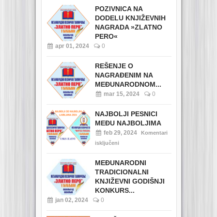
POZIVNICA NA
DODELU KNJIŽEVNIH
NAGRADA »ZLATNO
PERO«
apr 01, 2024
0
REŠENJE O
NAGRAĐENIM NA
MEĐUNARODNOM...
mar 15, 2024
0
NAJBOLJI PESNICI
MEĐU NAJBOLJIMA
feb 29, 2024
Komentari
isključeni
MEĐUNARODNI
TRADICIONALNI
KNJIŽEVNI GODIŠNJI
KONKURS...
jan 02, 2024
0