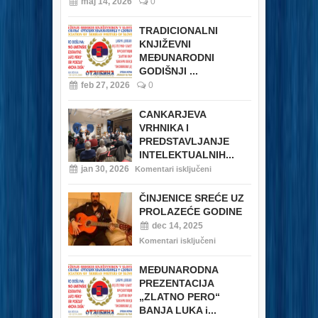
maj 14, 2026
0
TRADICIONALNI
KNJIŽEVNI
MEĐUNARODNI
GODIŠNJI ...
feb 27, 2026
0
CANKARJEVA
VRHNIKA I
PREDSTAVLJANJE
INTELEKTUALNIH...
jan 30, 2026
Komentari isključeni
ČINJENICE SREĆE UZ
PROLAZEĆE GODINE
dec 14, 2025
Komentari isključeni
MEĐUNARODNA
PREZENTACIJA
„ZLATNO PERO“
BANJA LUKA i...