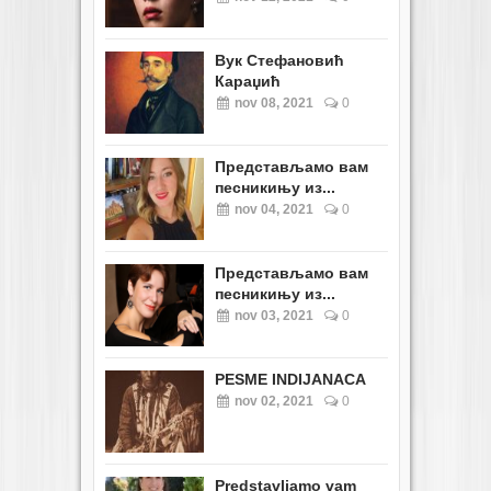
Вук Стефановић
Караџић
nov 08, 2021
0
Представљамо вам
песникињу из...
nov 04, 2021
0
Представљамо вам
песникињу из...
nov 03, 2021
0
PESME INDIJANACA
nov 02, 2021
0
Predstavljamo vam