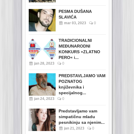
PESMA DUŠANA
SLAVIĆA
mar 03, 2023
0
TRADICIONALNI
MEĐUNARODNI
KONKURS »ZLATNO
PERO« i...
jan 28, 2023
0
PREDSTAVLJAMO VAM
POZNATOG
književnika i
specijalnog...
jan 24, 2023
0
Predstavljamo vam
simpatičnu mladu
pesnikinju sa njenim...
jan 21, 2023
0