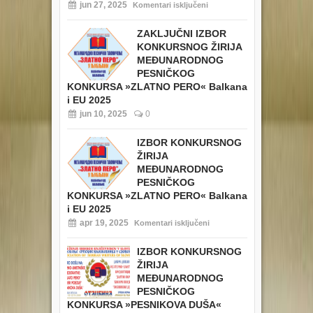
jun 27, 2025
Komentari isključeni
ZAKLJUČNI IZBOR
KONKURSNOG ŽIRIJA
MEĐUNARODNOG
PESNIČKOG
KONKURSA »ZLATNO PERO« Balkana
i EU 2025
jun 10, 2025
0
IZBOR KONKURSNOG
ŽIRIJA
MEĐUNARODNOG
PESNIČKOG
KONKURSA »ZLATNO PERO« Balkana
i EU 2025
apr 19, 2025
Komentari isključeni
IZBOR KONKURSNOG
ŽIRIJA
MEĐUNARODNOG
PESNIČKOG
KONKURSA »PESNIKOVA DUŠA«