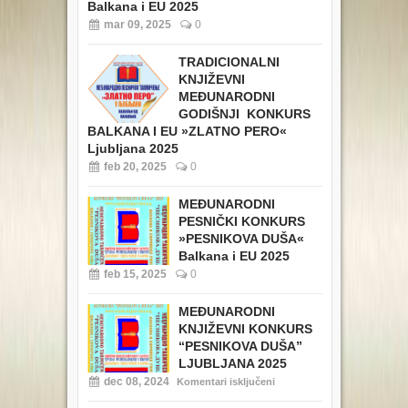
Balkana i EU 2025
mar 09, 2025
0
TRADICIONALNI
KNJIŽEVNI
MEĐUNARODNI
GODIŠNJI KONKURS
BALKANA I EU »ZLATNO PERO«
Ljubljana 2025
feb 20, 2025
0
MEĐUNARODNI
PESNIČKI KONKURS
»PESNIKOVA DUŠA«
Balkana i EU 2025
feb 15, 2025
0
MEĐUNARODNI
KNJIŽEVNI KONKURS
“PESNIKOVA DUŠA”
LJUBLJANA 2025
dec 08, 2024
Komentari isključeni