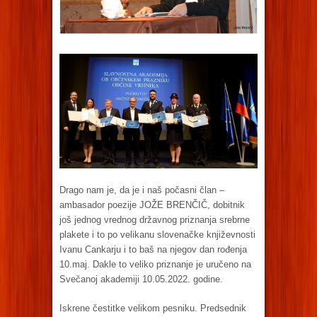
Drago nam je, da je i naš počasni član –
ambasador poezije JOŽE BRENČIČ, dobitnik
još jednog vrednog državnog priznanja srebrne
plakete i to po velikanu slovenačke književnosti
Ivanu Cankarju i to baš na njegov dan rođenja
10.maj. Dakle to veliko priznanje je uručeno na
Svečanoj akademiji 10.05.2022. godine.
Iskrene čestitke velikom pesniku. Predsednik