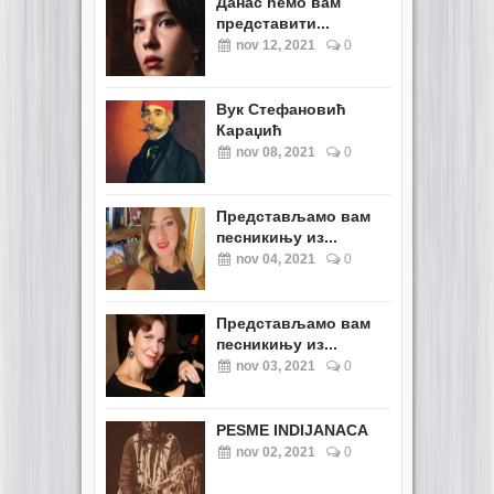
Данас ћемо вам
представити...
nov 12, 2021
0
Вук Стефановић
Караџић
nov 08, 2021
0
Представљамо вам
песникињу из...
nov 04, 2021
0
Представљамо вам
песникињу из...
nov 03, 2021
0
PESME INDIJANACA
nov 02, 2021
0