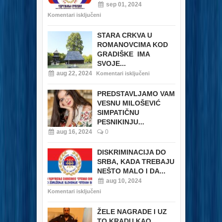
sep 01, 2024
Komentari isključeni
STARA CRKVA U
ROMANOVCIMA KOD
GRADIŠKE IMA
SVOJE...
aug 22, 2024
Komentari isključeni
PREDSTAVLJAMO VAM
VESNU MILOŠEVIĆ
SIMPATIČNU
PESNIKINJU...
aug 16, 2024
0
DISKRIMINACIJA DO
SRBA, KADA TREBAJU
NEŠTO MALO I DA...
aug 10, 2024
Komentari isključeni
ŽELE NAGRADE I UZ
TO KRADU KAO