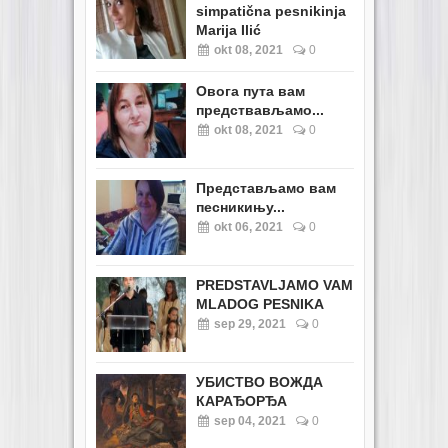
simpatična pesnikinja
Marija Ilić
okt 08, 2021
0
Овога пута вам
предствављамо...
okt 08, 2021
0
Представљамо вам
песникињу...
okt 06, 2021
0
PREDSTAVLJAMO VAM
MLADOG PESNIKA
sep 29, 2021
0
УБИСТВО ВОЖДА
КАРАЂОРЂА
sep 04, 2021
0