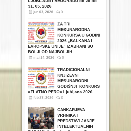
LJUBLJANI i BEOGRADU od 29 do
31. 05. 2026
jun 03, 2026
0
ZA TRI
MEĐUNARODNA
KONKURSA U GODINI
2026 „BALKANA I
EVROPSKE UNIJE“ IZABRANI SU
BOLJI OD NAJBOLJIH
maj 14, 2026
0
TRADICIONALNI
KNJIŽEVNI
MEĐUNARODNI
GODIŠNJI KONKURS
»ZLATNO PERO« Ljubljana 2026
feb 27, 2026
0
CANKARJEVA
VRHNIKA I
PREDSTAVLJANJE
INTELEKTUALNIH