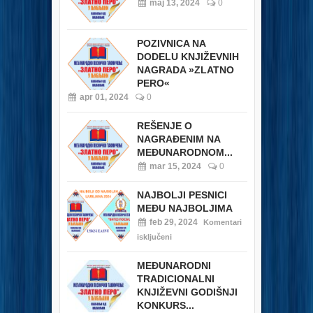
maj 13, 2024
0
POZIVNICA NA
DODELU KNJIŽEVNIH
NAGRADA »ZLATNO
PERO«
apr 01, 2024
0
REŠENJE O
NAGRAĐENIM NA
MEĐUNARODNOM...
mar 15, 2024
0
NAJBOLJI PESNICI
MEĐU NAJBOLJIMA
feb 29, 2024
Komentari
isključeni
MEĐUNARODNI
TRADICIONALNI
KNJIŽEVNI GODIŠNJI
KONKURS...