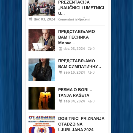
PREZENTACIJA
„NAUČNICI i UMETNICI
U...
dec 03, 2024
Komentari isključeni
ПРЕДСТАВЉАМО
ВАМ ПЕСНИКА
Мирка...
dec 03, 2024
0
ПРЕДСТАВЉАМО
ВАМ СИМПАТИЧНУ...
sep 16, 2024
0
PESMA O BORI –
TANJA RAŠETA
sep 04, 2024
0
DOBITNICI PRIZNANJA
OTADŽBINA
LJUBLJANA 2024