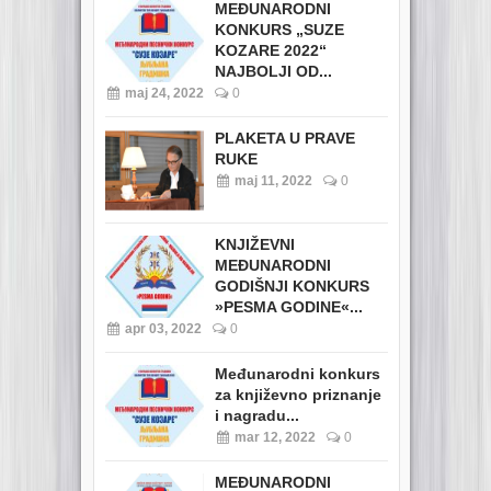
MEĐUNARODNI
KONKURS „SUZE
KOZARE 2022“
NAJBOLJI OD...
maj 24, 2022
0
PLAKETA U PRAVE
RUKE
maj 11, 2022
0
KNJIŽEVNI
MEĐUNARODNI
GODIŠNJI KONKURS
»PESMA GODINE«...
apr 03, 2022
0
Međunarodni konkurs
za književno priznanje
i nagradu...
mar 12, 2022
0
MEĐUNARODNI