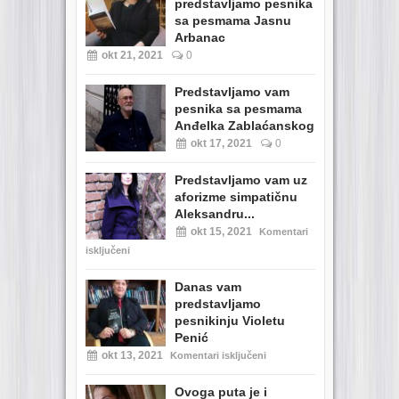
predstavljamo pesnika
sa pesmama Jasnu
Arbanac
okt 21, 2021
0
Predstavljamo vam
pesnika sa pesmama
Anđelka Zablaćanskog
okt 17, 2021
0
Predstavljamo vam uz
aforizme simpatičnu
Aleksandru...
okt 15, 2021
Komentari
isključeni
Danas vam
predstavljamo
pesnikinju Violetu
Penić
okt 13, 2021
Komentari isključeni
Ovoga puta je i