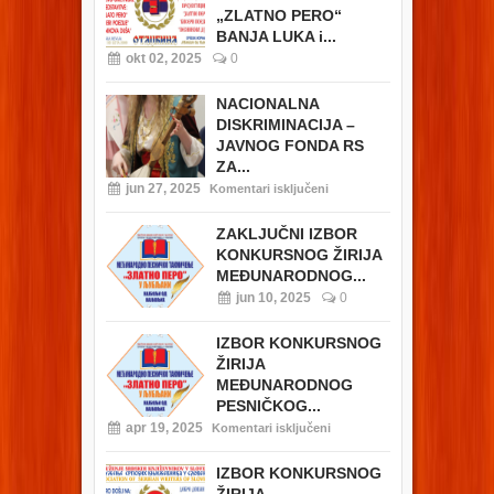
„ZLATNO PERO“
BANJA LUKA i...
okt 02, 2025
0
NACIONALNA
DISKRIMINACIJA –
JAVNOG FONDA RS
ZA...
jun 27, 2025
Komentari isključeni
ZAKLJUČNI IZBOR
KONKURSNOG ŽIRIJA
MEĐUNARODNOG...
jun 10, 2025
0
IZBOR KONKURSNOG
ŽIRIJA
MEĐUNARODNOG
PESNIČKOG...
apr 19, 2025
Komentari isključeni
IZBOR KONKURSNOG