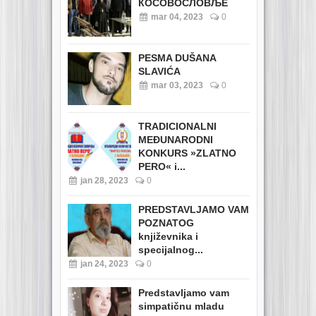
КОСОВОСЛОВЉЕ
mar 04, 2023
0
PESMA DUŠANA
SLAVIĆA
mar 03, 2023
0
TRADICIONALNI
MEĐUNARODNI
KONKURS »ZLATNO
PERO« i...
jan 28, 2023
0
PREDSTAVLJAMO VAM
POZNATOG
književnika i
specijalnog...
jan 24, 2023
0
Predstavljamo vam
simpatičnu mladu