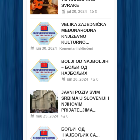
SVRAKE
jul 20, 2024
0
VELIKA ZAJEDNIČKA
MEĐUNARODNA
KNJIŽEVNO
KULTURNO...
jun 30, 2024
Komentari isključeni
BOLJI OD NAJBOLJIH
– БОЉИ ОД
НАЈБОЉИХ
jun 20, 2024
0
JAVNI POZIV SVIM
SRBIMA U SLOVENIJI I
NJIHOVIM
PRIJATELJIMA...
maj 25, 2024
0
БОЉИ ОД
НАЈБОЉИХ СА...