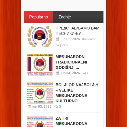
Popularno
Zadnje
ПРЕДСТАВЉАМО ВАМ
ПЕСНИКИЊУ...
jun 05, 2026
Komentari
isključeni
MEĐUNARODNI
TRADICIONALNI
GODIŠNJI ...
jun 04, 2026
0
BOLJI OD NAJBOLJIH
– VELIKE
MEĐUNARODNE
KULTURNO...
jun 03, 2026
0
ZA TRI
MEĐUNARODNA