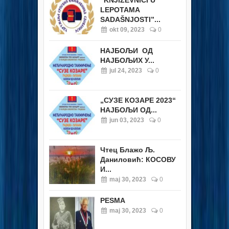
“KNJIŽEVNICI U
LEPOTAMA
SADAŠNJOSTI”...
okt 09, 2023
0
НАЈБОЉИ ОД
НАЈБОЉИХ У...
jul 24, 2023
0
„СУЗЕ КОЗАРЕ 2023“
НАЈБОЉИ ОД...
jun 03, 2023
0
Чтец Блажо Љ.
Даниловић: КОСОВУ
И...
maj 30, 2023
0
PESMA
maj 30, 2023
0