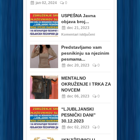
jan 02, 2024
0
USPEŠNA Javna
objava broj...
dec 21, 2023
Komentari isključeni
Predstavljamo vam
pesnikinju sa njezinim
pesmama...
dec 20, 2023
0
MENTALNO
OKRUŽENJE I TRKA ZA
NOVCEM
dec 06, 2023
0
“LJUBLJANSKI
PESNIČKI DANI”
30.12.2023
dec 02, 2023
0