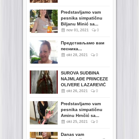
Predstavljamo vam
pesnika simpatičnu
Biljanu Minić sa...
nov 01, 2021
0
Представљамо вам
песника...
okt 28, 2021
0
SUROVA SUDBINA
NAJMLAĐE PRINCEZE
OLIVERE LAZAREVIĆ
okt 26, 2021
0
Predstavljamo vam
pesnika simpatičnu
Aminu Hrnčić sa...
okt 25, 2021
0
Danas vam