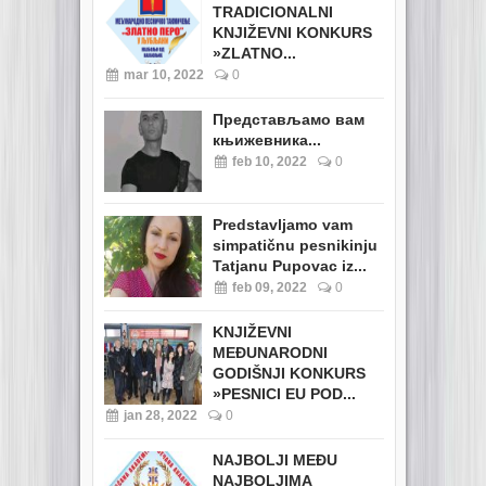
TRADICIONALNI
KNJIŽEVNI KONKURS
»ZLATNO...
mar 10, 2022
0
Представљамо вам
књижевника...
feb 10, 2022
0
Predstavljamo vam
simpatičnu pesnikinju
Tatjanu Pupovac iz...
feb 09, 2022
0
KNJIŽEVNI
MEĐUNARODNI
GODIŠNJI KONKURS
»PESNICI EU POD...
jan 28, 2022
0
NAJBOLJI MEĐU
NAJBOLJIMA