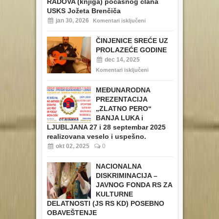
RADOVA (knjiga) počasnog člana
USKS Jožeta Brenčiča
jan 30, 2026
Komentari isključeni
ČINJENICE SREĆE UZ
PROLAZEĆE GODINE
dec 14, 2025
Komentari isključeni
MEĐUNARODNA
PREZENTACIJA
„ZLATNO PERO“
BANJA LUKA i
LJUBLJANA 27 i 28 septembar 2025
realizovana veselo i uspešno.
okt 02, 2025
0
NACIONALNA
DISKRIMINACIJA –
JAVNOG FONDA RS ZA
KULTURNE
DELATNOSTI (JS RS KD) POSEBNO
OBAVEŠTENJE