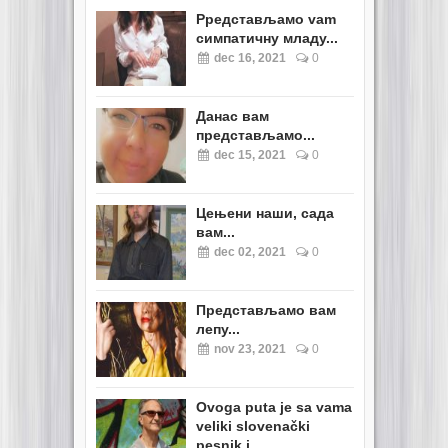
Pредстављамо vam
симпатичну младу...
dec 16, 2021
0
Данас вам
представљамо...
dec 15, 2021
0
Цењени наши, сада
вам...
dec 02, 2021
0
Представљамо вам
лепу...
nov 23, 2021
0
Ovoga puta je sa vama
veliki slovenački
pesnik i...