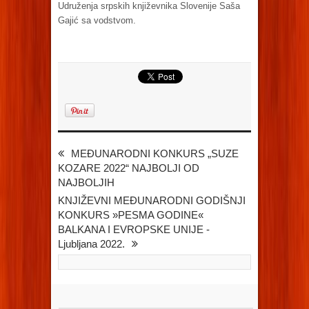
Udruženja srpskih književnika Slovenije Saša
Gajić sa vodstvom.
MEĐUNARODNI KONKURS „SUZE
KOZARE 2022“ NAJBOLJI OD
NAJBOLJIH
KNJIŽEVNI MEĐUNARODNI GODIŠNJI
KONKURS »PESMA GODINE«
BALKANA I EVROPSKE UNIJE -
Ljubljana 2022.