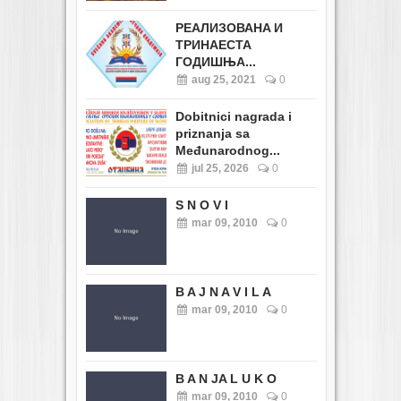
РЕАЛИЗОВАНA И
ТРИНАЕСТА
ГОДИШЊА...
aug 25, 2021
0
Dobitnici nagrada i
priznanja sa
Međunarodnog...
jul 25, 2026
0
S N O V I
mar 09, 2010
0
B A J N A V I L A
mar 09, 2010
0
B A N JA L U K O
mar 09, 2010
0