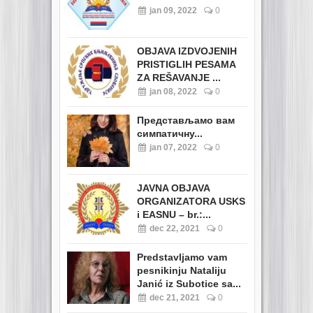
jan 09, 2022
0
OBJAVA IZDVOJENIH
PRISTIGLIH PESAMA
ZA REŠAVANJE ...
jan 08, 2022
0
Представљамо вам
симпатичну...
jan 07, 2022
0
JAVNA OBJAVA
ORGANIZATORA USKS
i EASNU – br.:...
dec 22, 2021
0
Predstavljamo vam
pesnikinju Nataliju
Janić iz Subotice sa...
dec 21, 2021
0