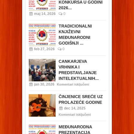
KONKURSA U GODINI
2026...
maj 14, 2026
0
TRADICIONALNI
KNJIŽEVNI
MEĐUNARODNI
GODIŠNJI ...
feb 27, 2026
0
CANKARJEVA
VRHNIKA I
PREDSTAVLJANJE
INTELEKTUALNIH...
jan 30, 2026
Komentari isključeni
ČINJENICE SREĆE UZ
PROLAZEĆE GODINE
dec 14, 2025
Komentari isključeni
MEĐUNARODNA
PREZENTACIJA