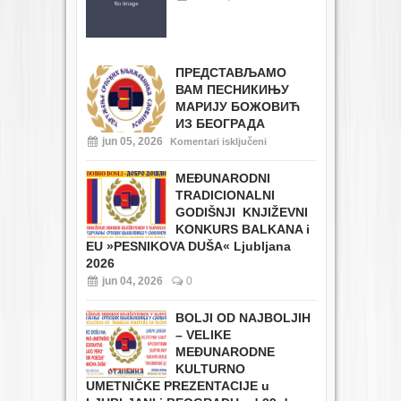
ПРЕДСТАВЉАМО
ВАМ ПЕСНИКИЊУ
МАРИЈУ БОЖОВИЋ
ИЗ БЕОГРАДА
jun 05, 2026
Komentari isključeni
MEĐUNARODNI
TRADICIONALNI
GODIŠNJI KNJIŽEVNI
KONKURS BALKANA i
EU
»PESNIKOVA DUŠA« Ljubljana
2026
jun 04, 2026
0
BOLJI OD NAJBOLJIH
– VELIKE
MEĐUNARODNE
KULTURNO
UMETNIČKE PREZENTACIJE u