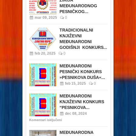
ŽIRIJA
MEĐUNARODNOG
PESNIČKOG...
mar 09, 2025
0
TRADICIONALNI
KNJIŽEVNI
MEĐUNARODNI
GODIŠNJI KONKURS...
feb 20, 2025
0
MEĐUNARODNI
PESNIČKI KONKURS
»PESNIKOVA DUŠA«...
feb 15, 2025
0
MEĐUNARODNI
KNJIŽEVNI KONKURS
“PESNIKOVA...
dec 08, 2024
Komentari isključeni
MEĐUNARODNA