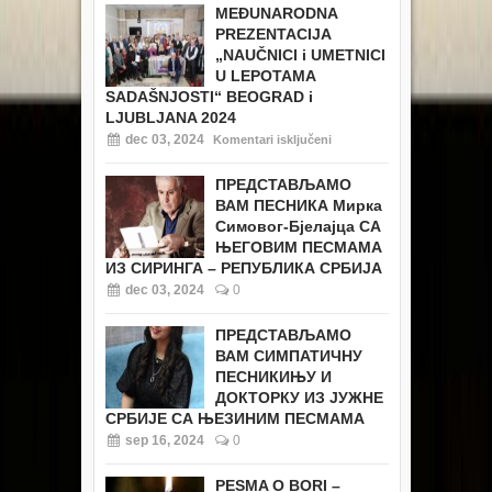
MEĐUNARODNA
PREZENTACIJA
„NAUČNICI i UMETNICI
U LEPOTAMA
SADAŠNJOSTI“ BEOGRAD i
LJUBLJANA 2024
dec 03, 2024
Komentari isključeni
ПРЕДСТАВЉАМО
ВАМ ПЕСНИКА Мирка
Симовог-Бјелајца СА
ЊЕГОВИМ ПЕСМАМА
ИЗ СИРИНГА – РЕПУБЛИКА СРБИЈА
dec 03, 2024
0
ПРЕДСТАВЉАМО
ВАМ СИМПАТИЧНУ
ПЕСНИКИЊУ И
ДОКТОРКУ ИЗ ЈУЖНЕ
СРБИЈЕ СА ЊЕЗИНИМ ПЕСМАМА
sep 16, 2024
0
PESMA O BORI –