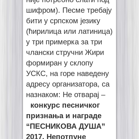
шифром). Песме требају
бити у српском језику
(ћирилица или латиница)
у три примерка за три
члански стручни Жири
формиран у склопу
УСКС, на горе наведену
адресу организатора, са
назнаком: Не отварај –
конкурс песничког
признања и награде
“ПЕСНИКОВА ДУША”
2017. Непотпуне