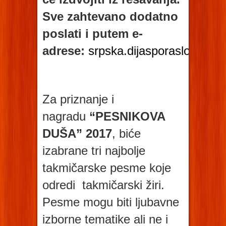
Sve zahtevano dodatno
poslati i putem e-
adrese:
srpska.dijasporaslo@gma
Za priznanje i
nagradu
“PESNIKOVA
DUŠA” 2017
, biće
izabrane tri najbolje
takmičarske pesme koje
odredi takmičarski žiri.
Pesme mogu biti ljubavne
izborne tematike ali ne i