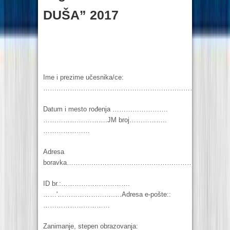
DUŠA” 2017
Ime i prezime učesnika/ce:
…………………………………………………………………………
Datum i mesto rođenja …………………….
……………….……….JM broj……………..
…………………
Adresa
boravka……………………………………………………………
ID br.:………………………….
……'……………………..…Adresa e-pošte::
…………………………
Zanimanje, stepen obrazovanja: