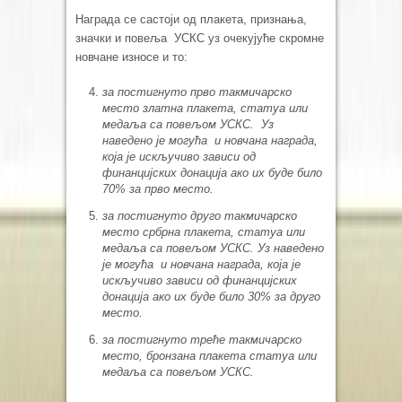
Награда се састоји од плакета, признања,
значки и повеља УСКС уз очекујуће скромне
новчане износе и то:
за постигнуто прво такмичарско
место златна плакета, статуа или
медаља са повељом УСКС. Уз
наведено је могућа и новчана награда,
која је искључиво зависи од
финанцијских донација ако их буде било
70% за прво место.
за постигнуто друго такмичарско
место србрна плакета, статуа или
медаља са повељом УСКС. Уз наведено
је могућа и новчана награда, која је
искључиво зависи од финанцијских
донација ако их буде било 30% за друго
место.
за постигнуто треће такмичарско
место, бронзана плакета статуа или
медаља са повељом УСКС.