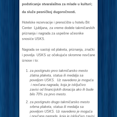
podsticanje stvaralaštva za mlade u kulturi;
da služe pesničkoj dugoročnosti.
Hotelske rezervacije i prenoćište u hotelu Bit
Center Ljubljana, za vreme dodele takmičarskih
priznanja i nagrada za uspešne učesnike
snosiće USKS.
Nagrada se sastoji od plaketa, priznanja, znački
i povelja USKS uz očekujuće skromne novčane
iznose i to:
za postignuto prvo takmičarsko mesto
zlatna plaketa, statua ili medalja sa
poveljom USKS. Uz navedeno je moguća
i novčana nagrada, koja je isključivo
zavisi od financijskih donacija ako ih bude
bilo 70% za prvo mesto.
za postignuto drugo takmičarsko mesto
srbrna plaketa, statua ili medalja sa
poveljom USKS. Uz navedeno je moguća
i novčana nagrada, koja je isključivo zavisi