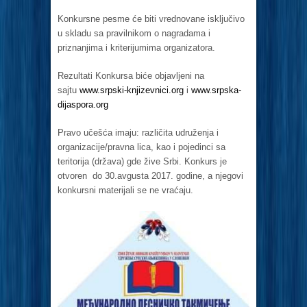
Konkursne pesme će biti vrednovane isključivo
u skladu sa pravilnikom o nagradama i
priznanjima i kriterijumima organizatora.
Rezultati Konkursa biće objavljeni na
sajtu
www.srpski-knjizevnici.org
i
www.srpska-
dijaspora.org
Pravo učešća imaju: različita udruženja i
organizacije/pravna lica, kao i pojedinci sa
teritorija (država) gde žive Srbi. Konkurs je
otvoren do 30.avgusta 2017. godine, a njegovi
konkursni materijali se ne vraćaju.