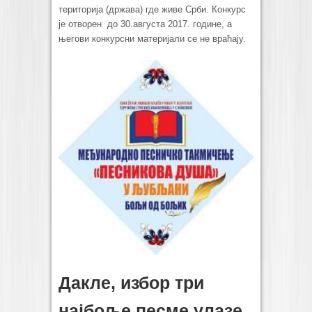
територија (држава) где живе Срби. Конкурс
је отворен до 30.августа 2017. године, а
његови конкурсни материјали се не враћају.
Дакле, избор три
најбоље песме улазе