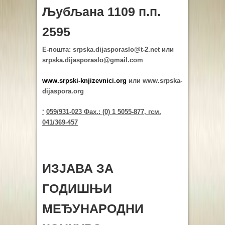
Љубљана 1109 п.п.
2595
Е-пошта:
srpska.dijasporaslo@t-2.net
или
srpska.dijasporaslo@gmail.com
www.srpski-knjizevnici.org
или www.srpska-
dijaspora.org
‘
059/931-023 Фаx.: (0) 1 5055-877, гсм.
041/369-457
ИЗЈАВА ЗА
ГОДИШЊИ
МЕЂУНАРОДНИ