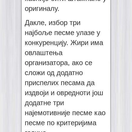
оригиналу.
Дакле, избор три
најбоље песме улазе у
конкуренцију. Жири има
овлаштења
организатора, ако се
сложи од додатно
приспелих песама да
издвоји и овредноти још
додатне три
најемотивније песме као
песме по критеријима