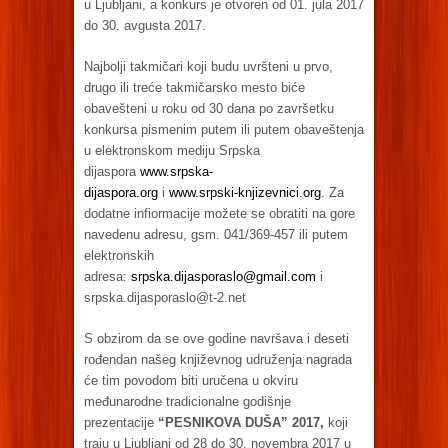
u Ljubljani, a konkurs je otvoren od 01. jula 2017
do 30. avgusta 2017.
Najbolji takmičari koji budu uvršteni u prvo,
drugo ili treće takmičarsko mesto biće
obavešteni u roku od 30 dana po završetku
konkursa pismenim putem ili putem obaveštenja
u elektronskom mediju Srpska
dijaspora
www.srpska-
dijaspora.org
i
www.srpski-knjizevnici.org
. Za
dodatne infiormacije možete se obratiti na gore
navedenu adresu, gsm. 041/369-457 ili putem
elektronskih
adresa:
srpska.dijasporaslo@gmail.com
i
srpska.dijasporaslo@t-2.net
S obzirom da se ove godine navršava i deseti
rođendan našeg književnog udruženja nagrada
će tim povodom biti uručena u okviru
međunarodne tradicionalne godišnje
prezentacije
“PESNIKOVA DUŠA” 2017,
koji
traju u Ljubljani od 28 do 30. novembra 2017 u