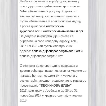
Најбољи такмичари који буду уврштени у
прво, друго или треће такмичарско место
биће обавештени у року од 30 дана по
завршетку конкурса писменим путем или
путем обавештења у електронском медију
Српска дијаспора
www.српска-
дијаспора.орг
и
www.српски-књизевници.орг
.
За додатне инфиормације можете се
обратити на горе наведену адресу, гсм.
041/369-457 или путем електронских
адреса:
српска.дијаспорасло@гмаил.цом
и
српска.дијаспорасло@т-2.нет
С обзиром да се ове године навршава и
десети рођендан нашег књижевног удружења
награда ће тим поводом бити уручена у
оквиру међународне традиционалне годишње
презентације
“ПЕСНИКОВА ДУША”
2017,
који трају у Љубљани од 28 до 30.
новембра 2017 у крајњем случају у години
2018.