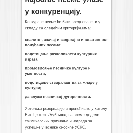
у конкуренцију.
Конкурсне песме ће бити вредноване и у
складу са следећим критеријумима:
квалитет, значај и садржајна иновативност
понуђених песама;
подстицање разноликости културних
израза;
промовисање песничке културе и
уметности;
подстицање стваралаштва за младе у
култури;
да служе песничкој дугорочности.
Хотелске резервације и преноћиште у хотелу
Бит Центер Љубљана, за време доделе
такмичарских признања и награда за
успешне учеснике сносиће УСКС.