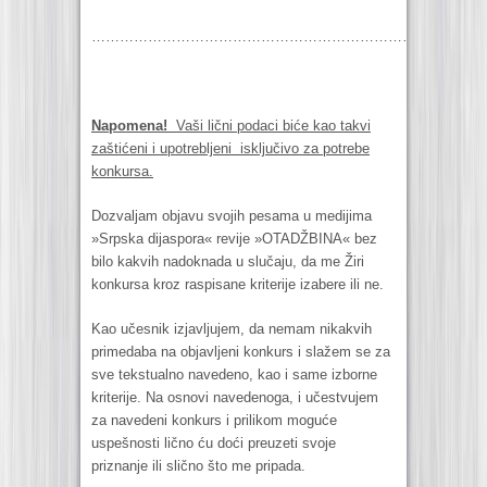
…………………………………………………………………………
Napomena!
Vaši lični podaci biće kao takvi
zaštićeni i upotrebljeni isključivo za potrebe
konkursa.
Dozvaljam objavu svojih pesama u medijima
»Srpska dijaspora« revije »OTADŽBINA« bez
bilo kakvih nadoknada u slučaju, da me Žiri
konkursa kroz raspisane kriterije izabere ili ne.
Kao učesnik izjavljujem, da nemam nikakvih
primedaba na objavljeni konkurs i slažem se za
sve tekstualno navedeno, kao i same izborne
kriterije. Na osnovi navedenoga, i učestvujem
za navedeni konkurs i prilikom moguće
uspešnosti lično ću doći preuzeti svoje
priznanje ili slično što me pripada.