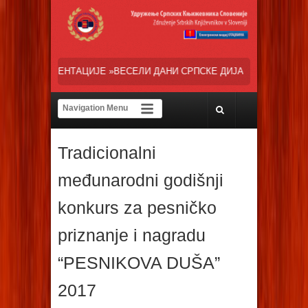
»ВЕСЕЛИ ДАНИ СРПСКЕ ДИЈАСПОРЕ« НАША ТРЕНУТНА ОСНОВНА ЗАЛ
Tradicionalni
međunarodni godišnji
konkurs za pesničko
priznanje i nagradu
“PESNIKOVA DUŠA”
2017