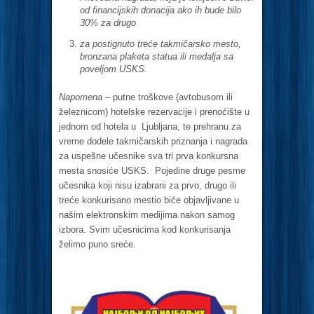
od financijskih donacija ako ih bude bilo
30% za drugo
za postignuto treće takmičarsko mesto,
bronzana plaketa statua ili medalja sa
poveljom USKS.
Napomena –
putne troškove (avtobusom ili
železnicom) hotelske rezervacije i prenoćište u
jednom od hotela u Ljubljana, te prehranu za
vreme dodele takmičarskih priznanja i nagrada
za uspešne učesnike sva tri prva konkursna
mesta snosiće USKS. Pojedine druge pesme
učesnika koji nisu izabrani za prvo, drugo ili
treće konkurisano mestio biće objavljivane u
našim elektronskim medijima nakon samog
izbora. Svim učesnicima kod konkurisanja
želimo puno sreće.