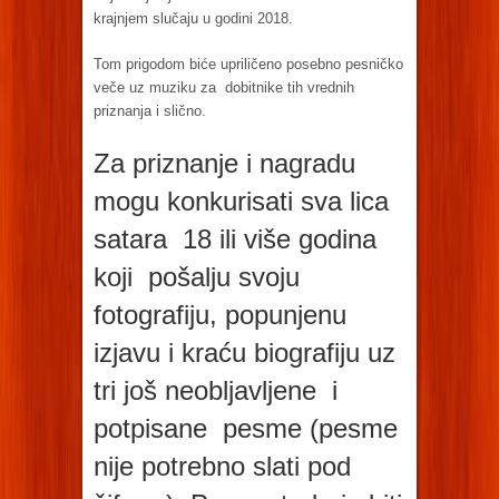
krajnjem slučaju u godini 2018.
Tom prigodom biće upriličeno posebno pesničko
veče uz muziku za dobitnike tih vrednih
priznanja i slično.
Za priznanje i nagradu
mogu konkurisati sva lica
satara 18 ili više godina
koji pošalju svoju
fotografiju, popunjenu
izjavu i kraću biografiju uz
tri još neobljavljene i
potpisane pesme (pesme
nije potrebno slati pod