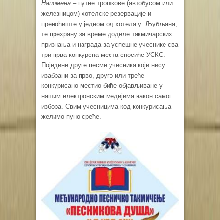
Напомена –
путне трошкове (автобусом или
железницом) хотелске резервације и
преноћиште у једном од хотела у Љубљана,
те прехрану за време доделе такмичарских
признања и награда за успешне учеснике сва
три прва конкурсна места сносиће УСКС.
Поједине друге песме учесника који нису
изабрани за прво, друго или треће
конкурисано местио биће објављиване у
нашим електронским медијима након самог
избора. Свим учесницима код конкурисања
желимо пуно среће.