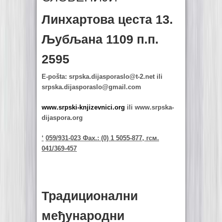
Линхартова цеста 13.
Љубљана 1109 п.п.
2595
E-pošta:
srpska.dijasporaslo@t-2.net
ili
srpska.dijasporaslo@gmail.com
www.srpski-knjizevnici.org
ili www.srpska-
dijaspora.org
‘
059/931-023 Фаx.: (0) 1 5055-877, гсм.
041/369-457
Традиционални
међународни