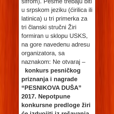
šifrom). Pesme trebaju biti
u srpskom jeziku (ćirilica ili
latinica) u tri primerka za
tri članski stručni Žiri
formiran u sklopu USKS,
na gore navedenu adresu
organizatora, sa
naznakom: Ne otvaraj –
konkurs pesničkog
priznanja i nagrade
“PESNIKOVA DUŠA”
2017. Nepotpune
konkursne predloge žiri
će izdvojiti iz rešavanja.