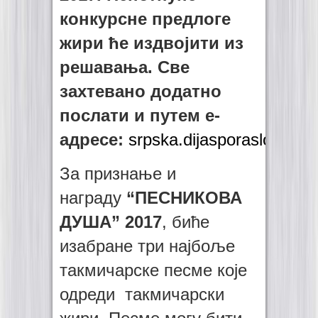
конкурсне предлоге
жири ће издвојити из
решавања. Све
захтевано додатно
послати и путем е-
адресе:
srpska.dijasporaslo@gma
За признање и
награду
“ПЕСНИКОВА
ДУША” 2017
, биће
изабране три најбоље
такмичарске песме које
одреди такмичарски