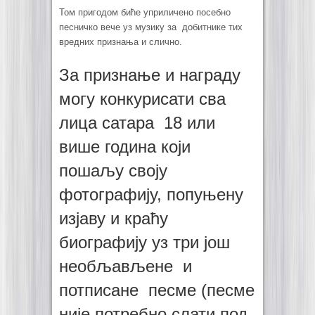
Том пригодом биће уприличено посебно
песничко вече уз музику за добитнике тих
вредних признања и слично.
За признање и награду
могу конкурисати сва
лица сатара 18 или
више година који
пошаљу своју
фотографију, попуњену
изјаву и краћу
биографију уз три још
необљављене и
потписане песме (песме
није потребно слати под