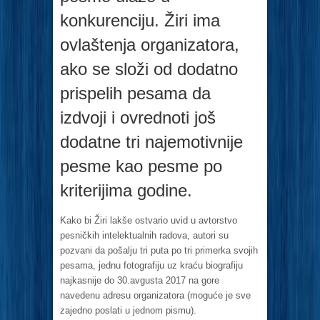
konkurenciju. Žiri ima
ovlaštenja organizatora,
ako se složi od dodatno
prispelih pesama da
izdvoji i ovrednoti još
dodatne tri najemotivnije
pesme kao pesme po
kriterijima godine.
Kako bi Žiri lakše ostvario uvid u avtorstvo
pesničkih intelektualnih radova, autori su
pozvani da pošalju tri puta po tri primerka svojih
pesama, jednu fotografiju uz kraću biografiju
najkasnije do 30.avgusta 2017 na gore
navedenu adresu organizatora (moguće je sve
zajedno poslati u jednom pismu).