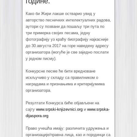
године.
Како би Жири лакше остварио увид у
авторство песничких интелектуалних радова,
аутори су позвани да пошаљу три пута по
три примерка својих песама, једну
фотографију уз краћу биографију најкасније
до 30.августа 2017 на горе наведену адресу
организатора (могуће је све заједно послати
у једном писму).
Конкурсне песме ће бити вредноване
искључиво у складу са правилником о
наградама и признањима и критеријумима
организатора.
Резултати Конкурса биће објављени на
сајту
www.srpski-knjizevnici.org
и
www.srpska-
dijaspora.org
Право учешћа имају: различита удружења и
организације/правна лица, као и појединци са