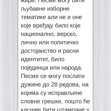
жири. Песме могу бити
љубавне изборне
тематике али не и оне
које вређају било које
национално, верско,
лично или политичко
достојанство и расни
идентитет, било
појединца или народа.
Песме се могу послати
дужине до 28 редова, на
којима су исправљене
словне грешке, пошто ће
касније бити штампане у