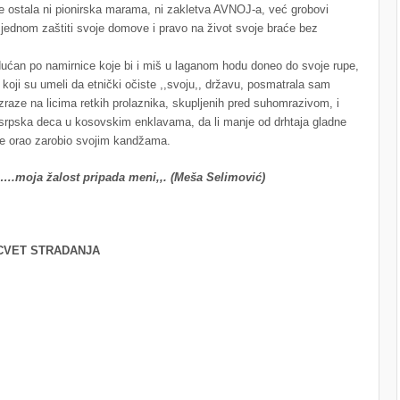
ije ostala ni pionirska marama, ni zakletva AVNOJ-a, već grobovi
š jednom zaštiti svoje domove i pravo na život svoje braće bez
dućan po namirnice koje bi i miš u laganom hodu doneo do svoje rupe,
 koji su umeli da etnički očiste ,,svoju,, državu, posmatrala sam
izraze na licima retkih prolaznika, skupljenih pred suhomrazivom, i
 srpska deca u kosovskim enklavama, da li manje od drhtaja gladne
 je orao zarobio svojim kandžama.
u….moja žalost pripada meni,,. (Meša Selimović)
CVET STRADANJA