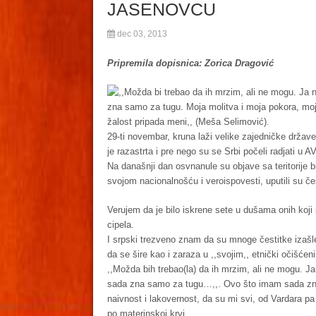
JASENOVCU
dec 03, 2013
Pripremila dopisnica: Zorica Dragović
,,Možda bi trebao da ih mrzim, ali ne mogu. Ja
zna samo za tugu. Moja molitva i moja pokora, moj ž
žalost pripada meni,, (Meša Selimović).
29-ti novembar, kruna laži velike zajedničke države 
je razastrta i pre nego su se Srbi počeli radjati u 
Na današnji dan osvnanule su objave sa teritorije b
svojom nacionalnošću i veroispovesti, uputili su č
Verujem da je bilo iskrene sete u dušama onih koji 
cipela.
I srpski trezveno znam da su mnoge čestitke izašl
da se šire kao i zaraza u ,,svojim,, etnički očišće
,,Možda bih trebao(la) da ih mrzim, ali ne mogu. 
sada zna samo za tugu…,,. Ovo što imam sada zna da
naivnost i lakovernost, da su mi svi, od Vardara pa
po materinskoj krvi.