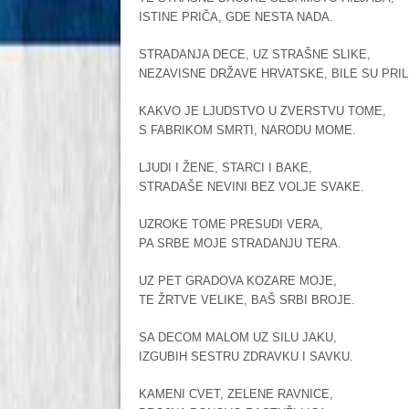
ISTINE PRIČA, GDE NESTA NADA.
STRADANJA DECE, UZ STRAŠNE SLIKE,
NEZAVISNE DRŽAVE HRVATSKE, BILE SU PRIL
KAKVO JE LJUDSTVO U ZVERSTVU TOME,
S FABRIKOM SMRTI, NARODU MOME.
LJUDI I ŽENE, STARCI I BAKE,
STRADAŠE NEVINI BEZ VOLJE SVAKE.
UZROKE TOME PRESUDI VERA,
PA SRBE MOJE STRADANJU TERA.
UZ PET GRADOVA KOZARE MOJE,
TE ŽRTVE VELIKE, BAŠ SRBI BROJE.
SA DECOM MALOM UZ SILU JAKU,
IZGUBIH SESTRU ZDRAVKU I SAVKU.
KAMENI CVET, ZELENE RAVNICE,