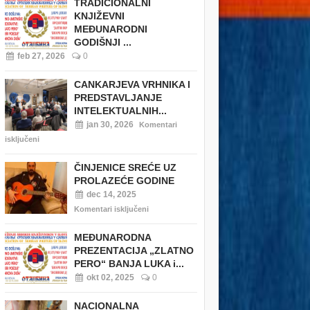
TRADICIONALNI
KNJIŽEVNI
MEĐUNARODNI
GODIŠNJI ...
feb 27, 2026
0
CANKARJEVA VRHNIKA I
PREDSTAVLJANJE
INTELEKTUALNIH...
jan 30, 2026
Komentari
isključeni
ČINJENICE SREĆE UZ
PROLAZEĆE GODINE
dec 14, 2025
Komentari isključeni
MEĐUNARODNA
PREZENTACIJA „ZLATNO
PERO“ BANJA LUKA i...
okt 02, 2025
0
NACIONALNA