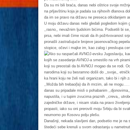
Da su mi bili braća, danas nebi oštrice svoje mržnje
na prljavštinu koja je padala sa njihovih dlanova dok
da im se pravo na državu ne preseca otkidanjem art
U moju državu danas nebi gledali pogledom kojim g
,,rasno,, nevažnim ljudskim bićima. Podsetili bi s
prsa, nebi imali čime nizati da ih požrtvovanost srp
pronašli zastrašujuće brojeve jasenovačkog pepela
stopice, očevi i majke im, kao zalog i preskupa c
Ako su rasparčali AVNOJ-evsku Jugoslaviju, ka
kojih se zasedanje AVNOJ-a smestilo na vrh piram
koji su preostali da bi AVNOJ mogao da se rodi. O
narodima koji su besramno došli do ,,svoje,, etnički
ka hrani koju ne želi naš organizam, tako bi i njih z
,,Možda bih trebao(la) da ih mrzim, ali ne mogu……
danas su pripadale misli o pohabanim ,,djonovima,,
napustila, i u tupim zvucima praznih ,,creva,, ut
zajedničke države, i nisam stala na pravo živeljenj
propasti, iako su oni prerovili moju Srbiju da bi s
neumorno po Kosovu polju plešu.
Današnji, nekada slavljeni dan, podsetio me je na s
štedeći sebe krenuli u svom odrastanju u nametnut