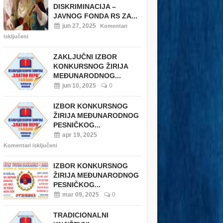
DISKRIMINACIJA –
JAVNOG FONDA RS ZA...
jun 27, 2025
Komentari
isključeni
ZAKLJUČNI IZBOR
KONKURSNOG ŽIRIJA
MEĐUNARODNOG...
jun 10, 2025
0
IZBOR KONKURSNOG
ŽIRIJA MEĐUNARODNOG
PESNIČKOG...
apr 19, 2025
Komentari isključeni
IZBOR KONKURSNOG
ŽIRIJA MEĐUNARODNOG
PESNIČKOG...
mar 09, 2025
0
TRADICIONALNI