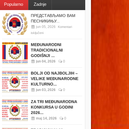
Popularno
Zadnje
ПРЕДСТАВЉАМО ВАМ
ПЕСНИКИЊУ...
jun 05, 2026
Komentari
isključeni
MEĐUNARODNI
TRADICIONALNI
GODIŠNJI ...
jun 04, 2026
0
BOLJI OD NAJBOLJIH –
VELIKE MEĐUNARODNE
KULTURNO...
jun 03, 2026
0
ZA TRI MEĐUNARODNA
KONKURSA U GODINI
2026...
maj 14, 2026
0