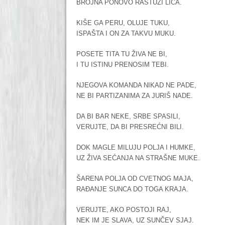
BROJNA PONOVO RASTUŽI LICA.
KIŠE GA PERU, OLUJE TUKU,
ISPAŠTA I ON ZA TAKVU MUKU.
POSETE TITA TU ŽIVA NE BI,
I TU ISTINU PRENOSIM TEBI.
NJEGOVA KOMANDA NIKAD NE PADE,
NE BI PARTIZANIMA ZA JURIŠ NADE.
DA BI BAR NEKE, SRBE SPASILI,
VERUJTE, DA BI PRESREĆNI BILI.
DOK MAGLE MILUJU POLJA I HUMKE,
UZ ŽIVA SEĆANJA NA STRAŠNE MUKE.
ŠARENA POLJA OD CVETNOG MAJA,
RAĐANJE SUNCA DO TOGA KRAJA.
VERUJTE, AKO POSTOJI RAJ,
NEK IM JE SLAVA, UZ SUNČEV SJAJ.