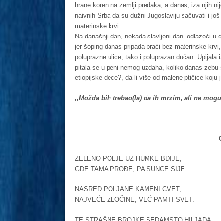
hrane koren na zemlji predaka, a danas, iza njih n
naivnih Srba da su dužni Jugoslaviju sačuvati i jo
materinske krvi.
Na današnji dan, nekada slavljeni dan, odlazeći u 
jer šoping danas pripada braći bez materinske krvi,
poluprazne ulice, tako i poluprazan dućan. Upijala 
pitala se u peni nemog uzdaha, koliko danas zebu
etiopijske dece?, da li više od malene ptičice koju
,,Možda bih trebao(la) da ih mrzim, ali ne mog
ZELENO POLJE UZ HUMKE BDIJE,
GDE TAMA PROĐE, PA SUNCE SIJE.
NASRED POLJANE KAMENI CVET,
NAJVEĆE ZLOČINE, VEĆ PAMTI SVET.
TE STRAŠNE BROJKE SEDAMSTO HILJADA,