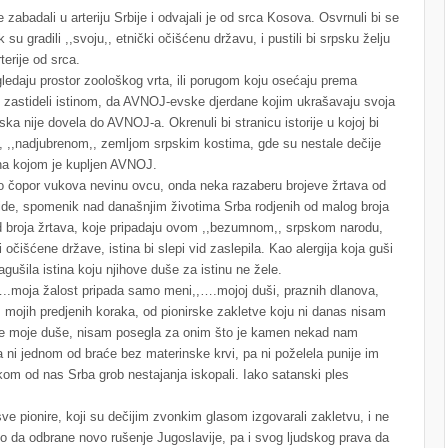
 zabadali u arteriju Srbije i odvajali je od srca Kosova. Osvrnuli bi se
 su gradili ,,svoju,, etnički očišćenu državu, i pustili bi srpsku želju
erije od srca.
ledaju prostor zoološkog vrta, ili porugom koju osećaju prema
e, zastideli istinom, da AVNOJ-evske djerdane kojim ukrašavaju svoja
ska nije dovela do AVNOJ-a. Okrenuli bi stranicu istorije u kojoj bi
, ,,nadjubrenom,, zemljom srpskim kostima, gde su nestale dečije
ena kojom je kupljen AVNOJ.
o čopor vukova nevinu ovcu, onda neka razaberu brojeve žrtava od
ide, spomenik nad današnjim životima Srba rodjenih od malog broja
d broja žrtava, koje pripadaju ovom ,,bezumnom,, srpskom narodu,
 očišćene države, istina bi slepi vid zaslepila. Kao alergija koja guši
agušila istina koju njihove duše za istinu ne žele.
..moja žalost pripada samo meni,,….mojoj duši, praznih dlanova,
 mojih predjenih koraka, od pionirske zakletve koju ni danas nisam
robe moje duše, nisam posegla za onim što je kamen nekad nam
a ni jednom od braće bez materinske krvi, pa ni poželela punije im
vakom od nas Srba grob nestajanja iskopali. Iako satanski ples
ve pionire, koji su dečijim zvonkim glasom izgovarali zakletvu, i ne
o da odbrane novo rušenje Jugoslavije, pa i svog ljudskog prava da