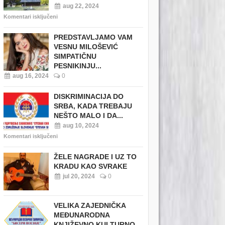
aug 22, 2024
Komentari isključeni
PREDSTAVLJAMO VAM
VESNU MILOŠEVIĆ
SIMPATIČNU
PESNIKINJU...
aug 16, 2024
0
DISKRIMINACIJA DO
SRBA, KADA TREBAJU
NEŠTO MALO I DA...
aug 10, 2024
Komentari isključeni
ŽELE NAGRADE I UZ TO
KRADU KAO SVRAKE
jul 20, 2024
0
VELIKA ZAJEDNIČKA
MEĐUNARODNA
KNJIŽEVNO KULTURNO...