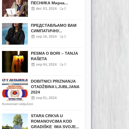
ПЕСНИКА Мирка...
dec 03, 2024
0
ПРЕДСТАВЉАМО ВАМ
СИМПАТИЧНУ...
sep 16, 2024
0
PESMA O BORI – TANJA
RAŠETA
sep 04, 2024
0
DOBITNICI PRIZNANJA
OTADŽBINA LJUBLJANA
2024
sep 01, 2024
Komentari isključeni
STARA CRKVA U
ROMANOVCIMA KOD
GRADIŠKE IMA SVOJE...