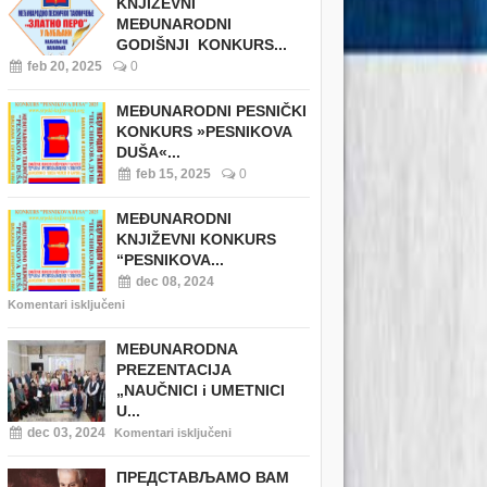
KNJIŽEVNI
MEĐUNARODNI
GODIŠNJI KONKURS...
feb 20, 2025
0
MEĐUNARODNI PESNIČKI
KONKURS »PESNIKOVA
DUŠA«...
feb 15, 2025
0
MEĐUNARODNI
KNJIŽEVNI KONKURS
“PESNIKOVA...
dec 08, 2024
Komentari isključeni
MEĐUNARODNA
PREZENTACIJA
„NAUČNICI i UMETNICI
U...
dec 03, 2024
Komentari isključeni
ПРЕДСТАВЉАМО ВАМ