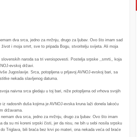
 nemam dva srca, jedno za mržnju, drugo za ljubav. Ovo što imam sad
ivot i moja smrt, sve to pripada Bogu, stvoritelju svijeta. Ali moja
slovenskih naroda sa tri veroispovesti. Postelja srpske ,,smrti,, koja
AVNOJ-evskoj državi.
ivše Jugoslavije. Srca, potopljena u prljavoj AVNOJ-evskoj bari, sa
estitke nekada slavljenog datuma.
svoja naivna srca gledaju u toj bari, niže potopljena od vrhova svojih
e iz radosnih duša kojima je AVNOJ-evska kruna laži donela lakoću
nim državama.
Ja nemam dva srca, jedno za mržnju, drugo za ljubav. Ovo što imam
 su mi koreni srpski čisti, jer da nisu, ne bih u sebi nosila srpsku
 do Triglava, bili braća bez krvi po materi, ona nekada veća od braće