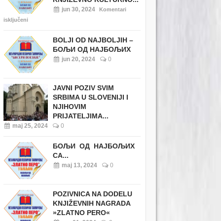
jun 30, 2024
Komentari
isključeni
BOLJI OD NAJBOLJIH –
БОЉИ ОД НАЈБОЉИХ
jun 20, 2024
0
JAVNI POZIV SVIM
SRBIMA U SLOVENIJI I
NJIHOVIM
PRIJATELJIMA...
maj 25, 2024
0
БОЉИ ОД НАЈБОЉИХ
СА...
maj 13, 2024
0
POZIVNICA NA DODELU
KNJIŽEVNIH NAGRADA
»ZLATNO PERO«