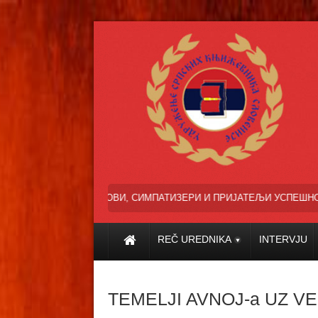
 ЧЛАНОВИ, СИМПАТИЗЕРИ И ПРИЈАТЕЉИ УСПЕШНО СУ ПРОШЛЕ НАШЕ 
REČ UREDNIKA
INTERVJU
TEMELJI AVNOJ-a UZ V