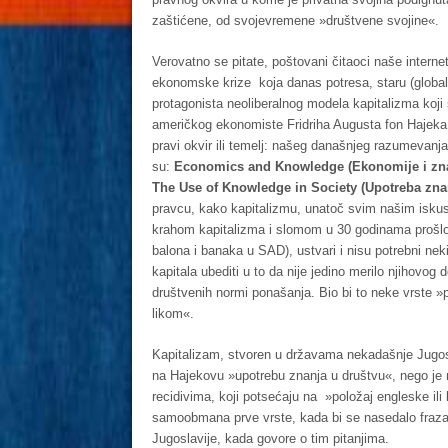
zaštićene, od svojevremene »društvene svojine«.
Verovatno se pitate, poštovani čitaoci naše interne
ekonomske krize koja danas potresa, staru (globalnu
protagonista neoliberalnog modela kapitalizma koji 
američkog ekonomiste Fridriha Augusta fon Hajeka
pravi okvir ili temelj: našeg današnjeg razumevanj
su:
Economics and Knowledge (Ekonomije i znanje
The Use of Knowledge in Society (Upotreba znan
pravcu, kako kapitalizmu, unatoč svim našim isku
krahom kapitalizma i slomom u 30 godinama prošlo
balona i banaka u SAD), ustvari i nisu potrebni neki
kapitala ubediti u to da nije jedino merilo njihovog
društvenih normi ponašanja. Bio bi to neke vrste »p
likom«.
Kapitalizam, stvoren u državama nekadašnje Jugosla
na Hajekovu »upotrebu znanja u društvu«, nego je 
recidivima, koji potsećaju na »položaj engleske ili
samoobmana prve vrste, kada bi se nasedalo frazama
Jugoslavije, kada govore o tim pitanjima.