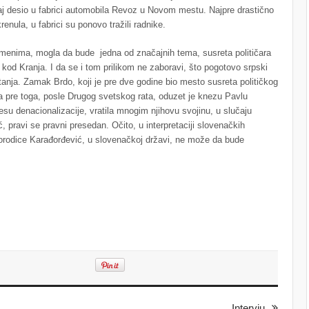
čaj desio u fabrici automobila Revoz u Novom mestu. Najpre drastično
enula, u fabrici su ponovo tražili radnike.
emenima, mogla da bude jedna od značajnih tema, susreta političara
kod Kranja. I da se i tom prilikom ne zaboravi, što pogotovo srpski
itanja. Zamak Brdo, koji je pre dve godine bio mesto susreta političkog
ta pre toga, posle Drugog svetskog rata, oduzet je knezu Pavlu
u denacionalizacije, vratila mnogim njihovu svojinu, u slučaju
, pravi se pravni presedan. Očito, u interpretaciji slovenačkih
e porodice Karađorđević, u slovenačkoj državi, ne može da bude
Intervju