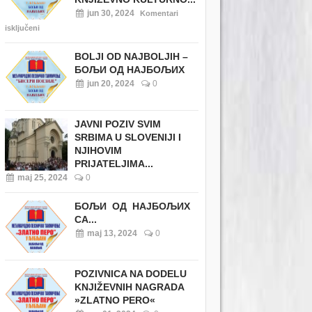
jun 30, 2024
Komentari
isključeni
BOLJI OD NAJBOLJIH –
БОЉИ ОД НАЈБОЉИХ
jun 20, 2024
0
JAVNI POZIV SVIM
SRBIMA U SLOVENIJI I
NJIHOVIM
PRIJATELJIMA...
maj 25, 2024
0
БОЉИ ОД НАЈБОЉИХ
СА...
maj 13, 2024
0
POZIVNICA NA DODELU
KNJIŽEVNIH NAGRADA
»ZLATNO PERO«