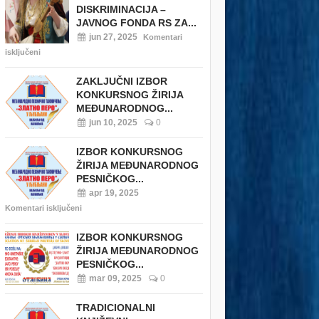
DISKRIMINACIJA –
JAVNOG FONDA RS ZA...
jun 27, 2025
Komentari
isključeni
ZAKLJUČNI IZBOR
KONKURSNOG ŽIRIJA
MEĐUNARODNOG...
jun 10, 2025
0
IZBOR KONKURSNOG
ŽIRIJA MEĐUNARODNOG
PESNIČKOG...
apr 19, 2025
Komentari isključeni
IZBOR KONKURSNOG
ŽIRIJA MEĐUNARODNOG
PESNIČKOG...
mar 09, 2025
0
TRADICIONALNI