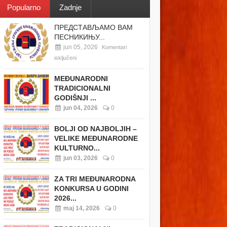
Popularno
Zadnje
ПРЕДСТАВЉАМО ВАМ
ПЕСНИКИЊУ...
jun 05, 2026
Komentari
isključeni
MEĐUNARODNI
TRADICIONALNI
GODIŠNJI ...
jun 04, 2026
0
BOLJI OD NAJBOLJIH –
VELIKE MEĐUNARODNE
KULTURNO...
jun 03, 2026
0
ZA TRI MEĐUNARODNA
KONKURSA U GODINI
2026...
maj 14, 2026
0