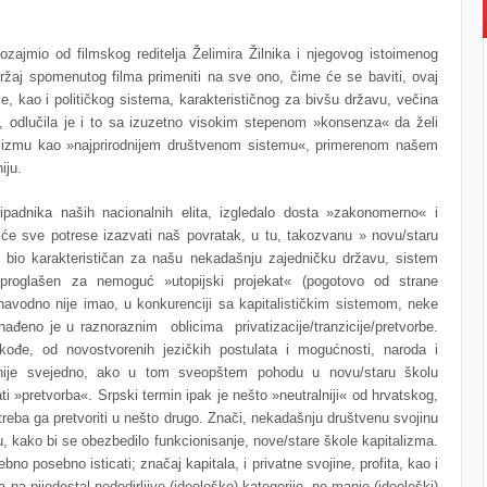
ajmio od filmskog reditelja Želimira Žilnika i njegovog istoimenog
žaj spomenutog filma primeniti na sve ono, čime će se baviti, ovaj
, kao i političkog sistema, karakterističnog za bivšu državu, večina
e, odlučila je i to sa izuzetno visokim stepenom »konsenza« da želi
alizmu kao »najprirodnijem društvenom sistemu«, primerenom našem
iju.
padnika naših nacionalnih elita, izgledalo dosta »zakonomerno« i
 će sve potrese izazvati naš povratak, u tu, takozvanu » novu/staru
je bio karakterističan za našu nekadašnju zajedničku državu, sistem
 proglašen za nemoguć »utopijski projekat« (pogotovo od strane
 navodno nije imao, u konkurenciji sa kapitalističkim sistemom, neke
nađeno je u raznoraznim oblicima privatizacije/tranzicije/pretvorbe.
akođe, od novostvorenih jezičkih postulata i mogućnosti, naroda i
 nije svejedno, ako u tom sveopštem pohodu u novu/staru školu
ati »pretvorba«. Srpski termin ipak je nešto »neutralniji« od hrvatskog,
treba ga pretvoriti u nešto drugo. Znači, nekadašnju društvenu svojinu
nu, kako bi se obezbedilo funkcionisanje, nove/stare škole kapitalizma.
bno posebno isticati; značaj kapitala, i privatne svojine, profita, kao i
na pijedestal nedodirljive (ideološke) kategorije, ne manje (ideološki)