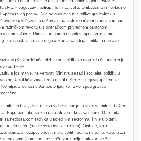
ti utisku da se to desilo tek, kada su radnici zaseli prostorije u
tarstva, »reagovati« i policija. Istini za volju, Ombudsman i nevladine
di »pametnijeg posla«. Nije se proslavio ni sindikat građevinskih
već uveliko izveštavali o dešavanjima u slovenačkom građevinarstvu.
njem radničkom revoltu u slovenačkom privrednom paradnom
da vidimo »uživo«. Radnici su burom negodovanja i zvižducima,
snije se ispostavila i više nego »uzorna saradnja sindikata i uprave
vosu« (Kopaonik) učesnici su se složili oko toga »da će smanjenje
ke politike!«.
atiti, a još manje, ne verovati Ministru za rad i socijalnu politiku u
vao na Republički zavod za statistiku Srbije i njegovo upozorenje
 700 hiljada, odnosno 9,2 posto ljudi koji žive ispod granice
a mesečno.
 ostala sirotinja, izlaz iz nezavidne situacije, u kojoj se nalazi, tražiće
ja. Pogotovo, ako se zna da u Sloveniji koja sa skoro 100 hiljada
ri sa nedostatkom radnika u pojedinim sektorima. I nije u pitanju
mo, u zdravstvu (medicinsko osoblje i lekari). Očito je, kako
rastu domaće nezaposlenosti, mora voditi računa i o tome, kako izaći
 se proizvodnja nesme i ne može zaustavljati, ako se ne želi