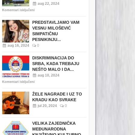
aug 22, 2024
Komentari isključeni
PREDSTAVLJAMO VAM
VESNU MILOŠEVIĆ
SIMPATIČNU
PESNIKINJU...
aug 16, 2024
0
DISKRIMINACIJA DO
SRBA, KADA TREBAJU
NEŠTO MALO I DA...
aug 10, 2024
Komentari isključeni
ŽELE NAGRADE I UZ TO
KRADU KAO SVRAKE
jul 20, 2024
0
VELIKA ZAJEDNIČKA
MEĐUNARODNA
KNJIŽEVNO KULTURNO...