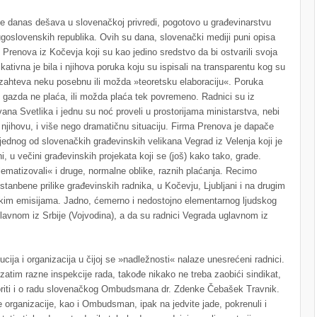
e danas dešava u slovenačkoj privredi, pogotovo u građevinarstvu
jugoslovenskih republika. Ovih su dana, slovenački mediji puni opisa
 Prenova iz Kočevja koji su kao jedino sredstvo da bi ostvarili svoja
dikativna je bila i njihova poruka koju su ispisali na transparentu kog su
 ne zahteva neku posebnu ili možda »teoretsku elaboraciju«. Poruka
ov gazda ne plaća, ili možda plaća tek povremeno. Radnici su iz
Ivana Svetlika i jednu su noć proveli u prostorijama ministarstva, nebi
a njihovu, i više nego dramatičnu situaciju. Firma Prenova je dapače
jednog od slovenačkih građevinskih velikana Vegrad iz Velenja koji je
i, u večini građevinskih projekata koji se (još) kako tako, grade.
lematizovali« i druge, normalne oblike, raznih plaćanja. Recimo
 stanbene prilike građevinskih radnika, u Kočevju, Ljubljani i na drugim
kim emisijama. Jadno, ćemerno i nedostojno elementarnog ljudskog
lavnom iz Srbije (Vojvodina), a da su radnici Vegrada uglavnom iz
ucija i organizacija u čijoj se »nadležnosti« nalaze unesrećeni radnici.
zatim razne inspekcije rada, takođe nikako ne treba zaobići sindikat,
ovoriti i o radu slovenačkog Ombudsmana dr. Zdenke Čebašek Travnik.
 organizacije, kao i Ombudsman, ipak na jedvite jade, pokrenuli i