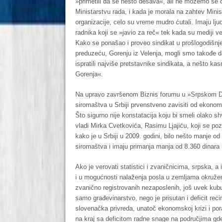
»primetili da se nešto dešava«, ali ne možemo se ote
Ministarstvu rada, i kada je morala na zahtev Minis
organizacije, celo su vreme mudro ćutali. Imaju lju
radnika koji se »javio za reč« tek kada su mediji 
Kako se ponašao i proveo sindikat u prošlogodiš
preduzeću, Gorenju iz Velenja, mogli smo takođe 
ispratili najviše pretstavnike sindikata, a nešto ka
Gorenja«.
Na upravo završenom Biznis forumu u »Srpskom Da
siromaštva u Srbiji prvenstveno zavisiti od ekonoms
Što sigurno nije konstatacija koju bi smeli olako shv
vladi Mirka Cvetkovića, Rasimu Ljajiću, koji se poz
kako je u Srbiji u 2009. godini, bilo nešto manje od
siromaštva i imaju primanja manja od 8.360 dinar
Ako je verovati statistici i zvaničnicima, srpska, a i
i u mogućnosti nalaženja posla u zemljama okružen
zvanično registrovanih nezaposlenih, još uvek kubu
samo građevinarstvo, nego je prisutan i deficit reci
slovenačka privreda, unatoč ekonomskoj krizi i po
na kraj sa deficitom radne snage na područjima gde