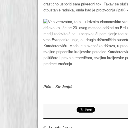
drastično usporiti sam privredni tok. Takav se slu
otpuštanje radnika, onda kad je proizvodnja (ipak) kr
Vrlo verovatno, to bi, u kriznim ekonomskim vr
država koji će se 20. ovog meseca održati na Brdu 
mediji redovito čine, izbegavajući pominjanje tog p
vrha Evroposke unije, a i drugih državničkih susre
Karađorđeviću. Mada je slovenačka država, u proces
svojine pripadnika kraljevske porodice Karađorđević
političara i pravnih teoretičara, svojina kraljevsk
predmet-vraćanja.
Piše – Kir Janjić
Lepota žene