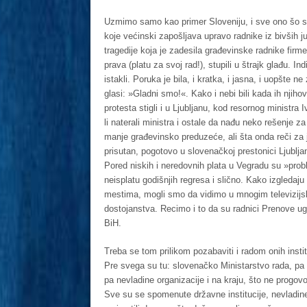
Uzmimo samo kao primer Sloveniju, i sve ono šo s
koje većinski zapošljava upravo radnike iz bivših 
tragedije koja je zadesila građevinske radnike firme
prava (platu za svoj rad!), stupili u štrajk glađu. In
istakli. Poruka je bila, i kratka, i jasna, i uopšte
glasi: »Gladni smo!«. Kako i nebi bili kada ih njih
protesta stigli i u Ljubljanu, kod resornog ministra 
li naterali ministra i ostale da nađu neko rešenje z
manje građevinsko preduzeće, ali šta onda reči za 
prisutan, pogotovo u slovenačkoj prestonici Ljubljan
Pored niskih i neredovnih plata u Vegradu su »prob
neisplatu godišnjih regresa i slično. Kako izgledaju
mestima, mogli smo da vidimo u mnogim televizijs
dostojanstva. Recimo i to da su radnici Prenove ug
BiH.
Treba se tom prilikom pozabaviti i radom onih instit
Pre svega su tu: slovenačko Ministarstvo rada, pa 
pa nevladine organizacije i na kraju, što ne prog
Sve su se spomenute državne institucije, nevladine