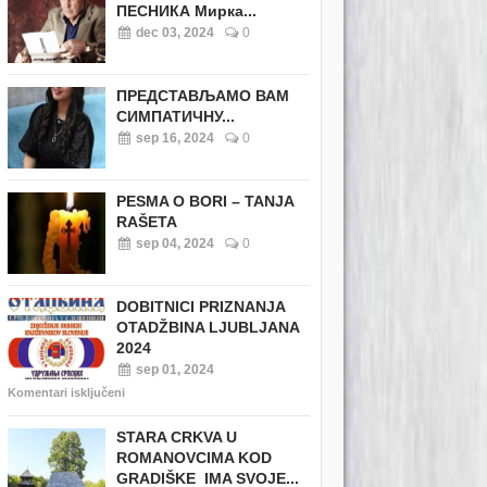
ПЕСНИКА Мирка...
dec 03, 2024
0
ПРЕДСТАВЉАМО ВАМ
СИМПАТИЧНУ...
sep 16, 2024
0
PESMA O BORI – TANJA
RAŠETA
sep 04, 2024
0
DOBITNICI PRIZNANJA
OTADŽBINA LJUBLJANA
2024
sep 01, 2024
Komentari isključeni
STARA CRKVA U
ROMANOVCIMA KOD
GRADIŠKE IMA SVOJE...