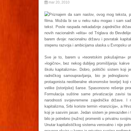
mar 20, 2010
Priznajem da sam naslov, ovog mog teksta, poz
filma. Možda bi se u neku ruku mogao i sam sadr
tekst. Posle raspada nekadašnje zajedničke države
novih nacionalnih »elita« od Triglava do Đevđelij
barem dvoje: nacionalnu državu i povratak kapit
stepenu razvoja i ambicijama ulaska u Evropsku un
Sve je to, barem u »teoretskim pokušajima« pri
»logično«, bez nekog dubljeg promišljanja: kakve
školu kapitalizma«. Dobro, politički sistem koji 
radničkog samoupravljanja, bio je jednoglasno
protagonista neoliberalne ekonomske teorije) koji
velike (istorijske) šanse. Spasonosno rešenje pro
Formulacija suštine same privatizacije zavisi t
narodnosti svojevremene zajedničke države. I
kapitalizma, Srbi koriste termin »tranzicija«, a Hrv
koji je sasvim jasan. Jedan sistem je prevaziđen i 
bilo je potrebno (nužno) promeniti u privatnu svoji
Unutar kapitalističkog sistema verovatno i nije potre
pravnog okvira u kome je privatna svojina podignuta 