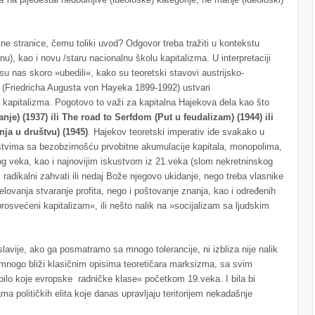
tne stranice, čemu toliki uvod? Odgovor treba tražiti u kontekstu
), kao i novu /staru nacionalnu školu kapitalizma. U interpretaciji
su nas skoro »ubedili«, kako su teoretski stavovi austrijsko-
 (Friedricha Augusta von Hayeka 1899-1992) ustvari
a kapitalizma. Pogotovo to važi za kapitalna Hajekova dela kao što
) (1937) ili The road to Serfdom (Put u feudalizam) (1944) ili
ja u društvu) (1945)
. Hajekov teoretski imperativ ide svakako u
stvima sa bezobzirnošću prvobitne akumulacije kapitala, monopolima,
g veka, kao i najnovijim iskustvom iz 21.veka (slom nekretninskog
 radikalni zahvati ili nedaj Bože njegovo ukidanje, nego treba vlasnike
 delovanja stvaranje profita, nego i poštovanje znanja, kao i određenih
rosvećeni kapitalizam«, ili nešto nalik na »socijalizam sa ljudskim
vije, ako ga posmatramo sa mnogo tolerancije, ni izbliza nije nalik
mnogo bliži klasičnim opisima teoretičara marksizma, sa svim
 bilo koje evropske radničke klase« početkom 19.veka. I bila bi
 političkih elita koje danas upravljaju teritorijem nekadašnje