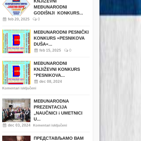
KNJIŽEVNI
MEĐUNARODNI
GODIŠNJI KONKURS...
feb 20, 2025
0
MEĐUNARODNI PESNIČKI
KONKURS »PESNIKOVA
DUŠA«...
feb 15, 2025
0
MEĐUNARODNI
KNJIŽEVNI KONKURS
“PESNIKOVA...
dec 08, 2024
Komentari isključeni
MEĐUNARODNA
PREZENTACIJA
„NAUČNICI i UMETNICI
U...
dec 03, 2024
Komentari isključeni
ПРЕДСТАВЉАМО ВАМ