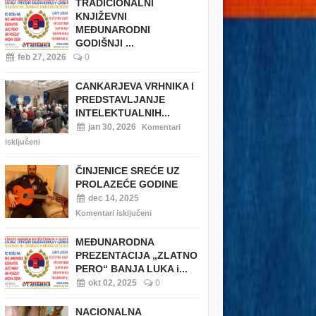
TRADICIONALNI
KNJIŽEVNI
MEĐUNARODNI
GODIŠNJI ...
feb 27, 2026
0
CANKARJEVA VRHNIKA I
PREDSTAVLJANJE
INTELEKTUALNIH...
jan 30, 2026
Komentari
isključeni
ČINJENICE SREĆE UZ
PROLAZEĆE GODINE
dec 14, 2025
Komentari isključeni
MEĐUNARODNA
PREZENTACIJA „ZLATNO
PERO“ BANJA LUKA i...
okt 02, 2025
0
NACIONALNA