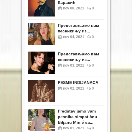
Караџић
nov 08, 2021
0
Представљамо вам
песникињу из...
nov 04, 2021
0
Представљамо вам
песникињу из...
nov 03, 2021
0
PESME INDIJANACA
nov 02, 2021
0
Predstavljamo vam
pesnika simpatičnu
Biljanu Minić sa...
nov 01, 2021
0