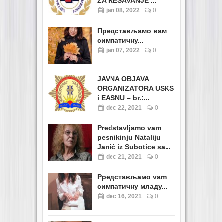
ZA REŠAVANJE ...
jan 08, 2022
0
Представљамо вам
симпатичну...
jan 07, 2022
0
JAVNA OBJAVA
ORGANIZATORA USKS
i EASNU – br.:...
dec 22, 2021
0
Predstavljamo vam
pesnikinju Nataliju
Janić iz Subotice sa...
dec 21, 2021
0
Pредстављамо vam
симпатичну младу...
dec 16, 2021
0