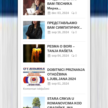
ВАМ ПЕСНИКА
Мирка...
dec 03, 2024
0
ПРЕДСТАВЉАМО
ВАМ СИМПАТИЧНУ...
sep 16, 2024
0
PESMA O BORI –
TANJA RAŠETA
sep 04, 2024
0
DOBITNICI PRIZNANJA
OTADŽBINA
LJUBLJANA 2024
sep 01, 2024
Komentari isključeni
STARA CRKVA U
ROMANOVCIMA KOD
GRADIŠKE IMA