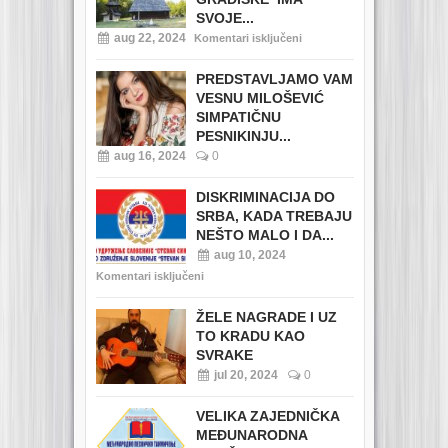
SVOJE...
aug 22, 2024
Komentari isključeni
PREDSTAVLJAMO VAM
VESNU MILOŠEVIĆ
SIMPATIČNU
PESNIKINJU...
aug 16, 2024
0
DISKRIMINACIJA DO
SRBA, KADA TREBAJU
NEŠTO MALO I DA...
aug 10, 2024
Komentari isključeni
ŽELE NAGRADE I UZ
TO KRADU KAO
SVRAKE
jul 20, 2024
0
VELIKA ZAJEDNIČKA
MEĐUNARODNA