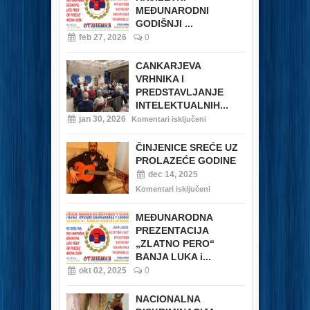
MEĐUNARODNI
GODIŠNJI ...
feb 27, 2026
0
CANKARJEVA
VRHNIKA I
PREDSTAVLJANJE
INTELEKTUALNIH...
jan 30, 2026
Komentari isključeni
ČINJENICE SREĆE UZ
PROLAZEĆE GODINE
dec 14, 2025
Komentari isključeni
MEĐUNARODNA
PREZENTACIJA
„ZLATNO PERO“
BANJA LUKA i...
okt 02, 2025
0
NACIONALNA