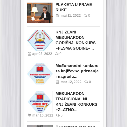
PLAKETA U PRAVE
RUKE
maj 11, 2022
0
KNJIŽEVNI
MEĐUNARODNI
GODIŠNJI KONKURS
»PESMA GODINE«...
apr 03, 2022
0
Međunarodni konkurs
za književno priznanje
i nagradu...
mar 12, 2022
0
MEĐUNARODNI
TRADICIONALNI
KNJIŽEVNI KONKURS
»ZLATNO...
mar 10, 2022
0