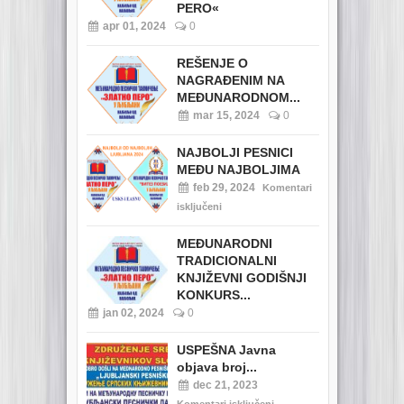
PERO«
apr 01, 2024
0
REŠENJE O
NAGRAĐENIM NA
MEĐUNARODNOM...
mar 15, 2024
0
NAJBOLJI PESNICI
MEĐU NAJBOLJIMA
feb 29, 2024
Komentari
isključeni
MEĐUNARODNI
TRADICIONALNI
KNJIŽEVNI GODIŠNJI
KONKURS...
jan 02, 2024
0
USPEŠNA Javna
objava broj...
dec 21, 2023