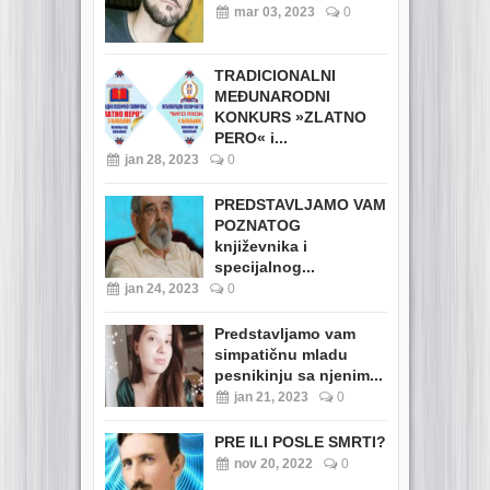
mar 03, 2023
0
TRADICIONALNI
MEĐUNARODNI
KONKURS »ZLATNO
PERO« i...
jan 28, 2023
0
PREDSTAVLJAMO VAM
POZNATOG
književnika i
specijalnog...
jan 24, 2023
0
Predstavljamo vam
simpatičnu mladu
pesnikinju sa njenim...
jan 21, 2023
0
PRE ILI POSLE SMRTI?
nov 20, 2022
0