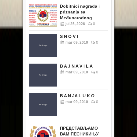
Dobitnici nagrada i
priznanja sa
Međunarodnog...
jul 25, 2026
0
S N O V I
mar 09, 2010
0
B A J N A V I L A
mar 09, 2010
0
B A N JA L U K O
mar 09, 2010
0
ПРЕДСТАВЉАМО
ВАМ ПЕСНИКИЊУ