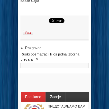
Boban Gajić
Razgovor
Ruski posmatrači ili još jedna izborna
prevara!
Popularno
Zadnje
ПРЕДСТАВЉАМО ВАМ