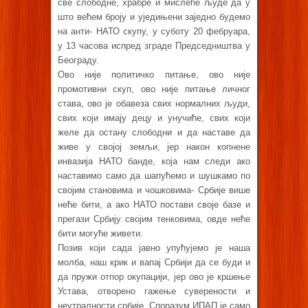
све слободне, храбре и мислеће људе да у
што већем броју и уједињени заједно будемо
на анти- НАТО скупу, у суботу 20 фебруара,
у 13 часова испред зграде Председништва у
Београду.
Ово није политичко питање, ово није
промотивни скуп, ово није питање личног
става, ово је обавеза свих нормалних људи,
свих који имају децу и унучиће, свих који
желе да остану слободни и да наставе да
живе у својој земљи, јер након копнене
инвазија НАТО банде, која нам следи ако
наставимо само да шапућемо и шушкамо по
својим становима и чошковима- Србије више
неће бити, а ако НАТО постави своје базе и
прегази Србију својим тенковима, овде неће
бити могуће живети.
Позив који сада јавно упућујемо је наша
молба, наш крик и вапај Србији да се буди и
да пружи отпор окупацији, јер ово је кршење
Устава, отворено гажење суверености и
неутралности србије. Споразум ИПАП је само