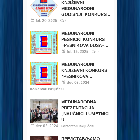
KNJIŽEVNI
MEĐUNARODNI
GODIŠNJI KONKURS...
feb 20, 2025
0
MEĐUNARODNI
PESNIČKI KONKURS
»PESNIKOVA DUŠA«...
feb 15, 2025
0
MEĐUNARODNI
KNJIŽEVNI KONKURS
“PESNIKOVA...
dec 08, 2024
Komentari isključeni
MEĐUNARODNA
PREZENTACIJA
„NAUČNICI i UMETNICI
U...
dec 03, 2024
Komentari isključeni
ПРЕДСТАВЉАМО