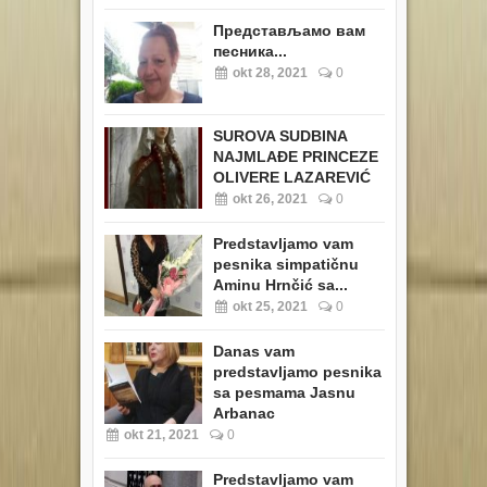
Представљамо вам
песника...
okt 28, 2021
0
SUROVA SUDBINA
NAJMLAĐE PRINCEZE
OLIVERE LAZAREVIĆ
okt 26, 2021
0
Predstavljamo vam
pesnika simpatičnu
Aminu Hrnčić sa...
okt 25, 2021
0
Danas vam
predstavljamo pesnika
sa pesmama Jasnu
Arbanac
okt 21, 2021
0
Predstavljamo vam