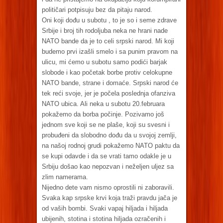
političari potpisuju bez da pitaju narod.
Oni koji dođu u subotu , to je so i seme zdrave
Srbije i broj tih rodoljuba neka ne hrani nade
NATO bande da je to celi srpski narod. Mi koji
budemo prvi izašli smelo i sa punim pravom na
ulicu, mi ćemo u subotu samo podići barjak
slobode i kao početak borbe protiv celokupne
NATO bande, strane i domaće. Srpski narod će
tek reći svoje, jer je počela poslednja ofanziva
NATO ubica. Ali neka u subotu 20.februara
pokažemo da borba počinje. Pozivamo još
jednom sve koji se ne plaše, koji su svesni i
probuđeni da slobodno dođu da u svojoj zemlji,
na našoj rodnoj grudi pokažemo NATO paktu da
se kupi odavde i da se vrati tamo odakle je u
Srbiju došao kao nepozvan i neželjen uljez sa
zlim namerama.
Nijedno dete vam nismo oprostili ni zaboravili.
Svaka kap srpske krvi koja traži pravdu jača je
od vaših bombi. Svaki vapaj hiljada i hiljada
ubijenih, stotina i stotina hiljada ozračenih i