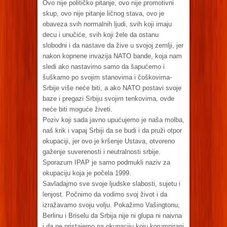
Ovo nije političko pitanje, ovo nije promotivni
skup, ovo nije pitanje ličnog stava, ovo je
obaveza svih normalnih ljudi, svih koji imaju
decu i unučiće, svih koji žele da ostanu
slobodni i da nastave da žive u svojoj zemlji, jer
nakon kopnene invazija NATO bande, koja nam
sledi ako nastavimo samo da šapućemo i
šuškamo po svojim stanovima i čoškovima-
Srbije više neće biti, a ako NATO postavi svoje
baze i pregazi Srbiju svojim tenkovima, ovde
neće biti moguće živeti.
Poziv koji sada javno upućujemo je naša molba,
naš krik i vapaj Srbiji da se budi i da pruži otpor
okupaciji, jer ovo je kršenje Ustava, otvoreno
gaženje suverenosti i neutralnosti srbije.
Sporazum IPAP je samo podmukli naziv za
okupaciju koja je počela 1999.
Savladajmo sve svoje ljudske slabosti, sujetu i
lenjost. Počnimo da vodimo svoj život i da
izražavamo svoju volju. Pokažimo Vašingtonu,
Berlinu i Briselu da Srbija nije ni glupa ni naivna
i da ne pristajemo na okupaciju koju korumpirani