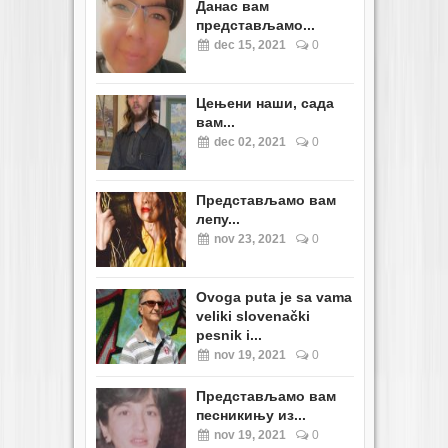
Данас вам
представљамо...
dec 15, 2021
0
Цењени наши, сада
вам...
dec 02, 2021
0
Представљамо вам
лепу...
nov 23, 2021
0
Ovoga puta je sa vama
veliki slovenački
pesnik i...
nov 19, 2021
0
Представљамо вам
песникињу из...
nov 19, 2021
0