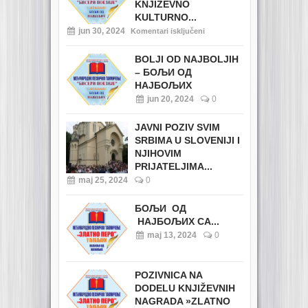
KNJIŽEVNO
KULTURNO...
jun 30, 2024
Komentari isključeni
BOLJI OD NAJBOLJIH
– БОЉИ ОД
НАЈБОЉИХ
jun 20, 2024
0
JAVNI POZIV SVIM
SRBIMA U SLOVENIJI I
NJIHOVIM
PRIJATELJIMA...
maj 25, 2024
0
БОЉИ ОД
НАЈБОЉИХ СА...
maj 13, 2024
0
POZIVNICA NA
DODELU KNJIŽEVNIH
NAGRADA »ZLATNO