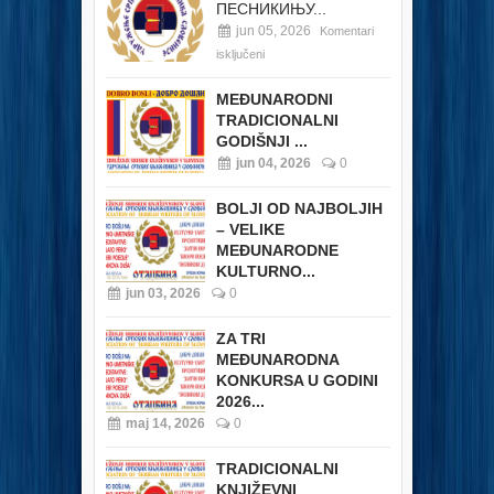
ПЕСНИКИЊУ...
jun 05, 2026
Komentari
isključeni
MEĐUNARODNI
TRADICIONALNI
GODIŠNJI ...
jun 04, 2026
0
BOLJI OD NAJBOLJIH
– VELIKE
MEĐUNARODNE
KULTURNO...
jun 03, 2026
0
ZA TRI
MEĐUNARODNA
KONKURSA U GODINI
2026...
maj 14, 2026
0
TRADICIONALNI
KNJIŽEVNI