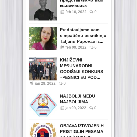
Представљамо вам
књижевника...
feb 10, 2022
0
Predstavljamo vam
simpatičnu pesnikinju
Tatjanu Pupovac iz...
feb 09, 2022
0
KNJIŽEVNI
MEĐUNARODNI
GODIŠNJI KONKURS
»PESNICI EU POD...
jan 28, 2022
0
NAJBOLJI MEĐU
NAJBOLJIMA
jan 09, 2022
0
OBJAVA IZDVOJENIH
PRISTIGLIH PESAMA