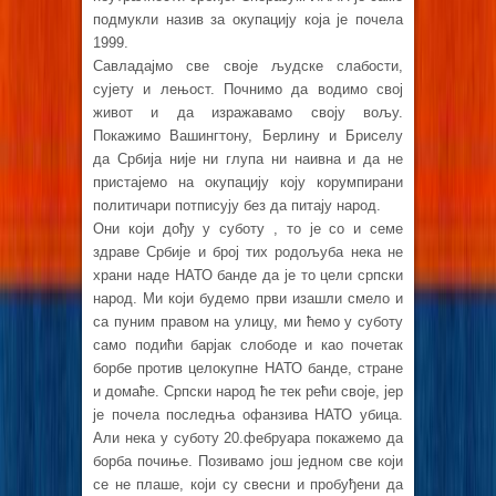
подмукли назив за окупацију која је почела
1999.
Савладајмо све своје људске слабости,
сујету и лењост. Почнимо да водимо свој
живот и да изражавамо своју вољу.
Покажимо Вашингтону, Берлину и Бриселу
да Србија није ни глупа ни наивна и да не
пристајемо на окупацију коју корумпирани
политичари потписују без да питају народ.
Они који дођу у суботу , то је со и семе
здраве Србије и број тих родољуба нека не
храни наде НАТО банде да је то цели српски
народ. Ми који будемо први изашли смело и
са пуним правом на улицу, ми ћемо у суботу
само подићи барјак слободе и као почетак
борбе против целокупне НАТО банде, стране
и домаће. Српски народ ће тек рећи своје, јер
је почела последња офанзива НАТО убица.
Али нека у суботу 20.фебруара покажемо да
борба почиње. Позивамо још једном све који
се не плаше, који су свесни и пробуђени да