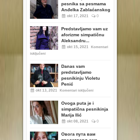
pesnika sa pesmama
Anđelka Zablaćanskog
okt 17, 2021
0
Predstavljamo vam uz
aforizme simpatičnu
Aleksandru...
okt 15, 2021
Komentari
isključeni
Danas vam
predstavljamo
pesnikinju Violetu
Penić
okt 13, 2021
Komentari isključeni
Ovoga puta je i
simpatična pesnikinja
Marija Ilić
okt 08, 2021
0
Овога пута вам