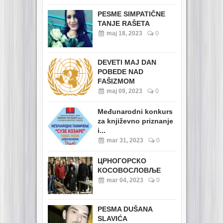
PESME SIMPATIČNE
TANJE RAŠETA
maj 18, 2023
0
DEVETI MAJ DAN
POBEDE NAD
FAŠIZMOM
maj 09, 2023
0
Međunarodni konkurs
za književno priznanje
i...
mar 31, 2023
0
ЦРНОГОРСКО
КОСОВОСЛОВЉЕ
mar 04, 2023
0
PESMA DUŠANA
SLAVIĆA