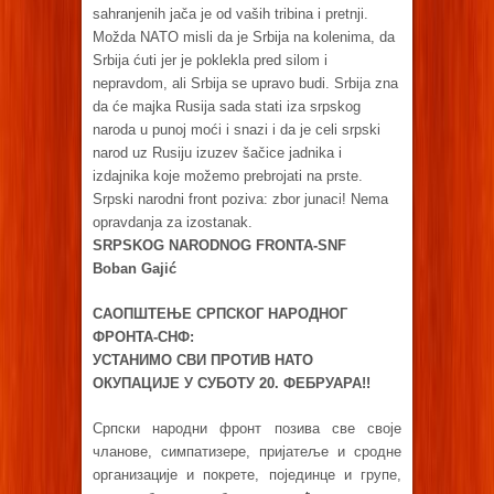
sahranjenih jača je od vaših tribina i pretnji.
Možda NATO misli da je Srbija na kolenima, da
Srbija ćuti jer je poklekla pred silom i
nepravdom, ali Srbija se upravo budi. Srbija zna
da će majka Rusija sada stati iza srpskog
naroda u punoj moći i snazi i da je celi srpski
narod uz Rusiju izuzev šačice jadnika i
izdajnika koje možemo prebrojati na prste.
Srpski narodni front poziva: zbor junaci! Nema
opravdanja za izostanak.
SRPSKOG NARODNOG FRONTA-SNF
Boban Gajić
САОПШТЕЊЕ СРПСКОГ НАРОДНОГ
ФРОНТА-СНФ:
УСТАНИМО СВИ ПРОТИВ НАТО
ОКУПАЦИЈЕ У СУБОТУ 20. ФЕБРУАРА!!
Српски народни фронт позива све своје
чланове, симпатизере, пријатеље и сродне
организације и покрете, појединце и групе,