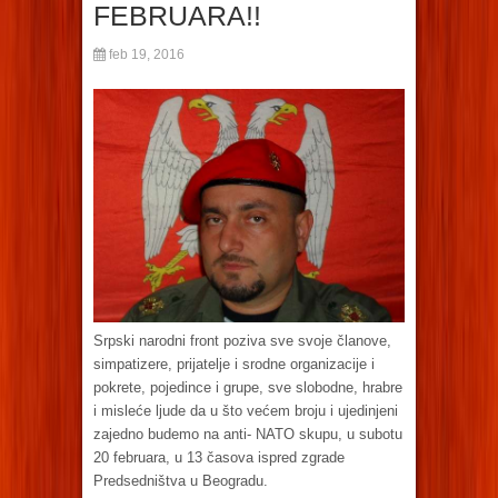
FEBRUARA!!
feb 19, 2016
Srpski narodni front poziva sve svoje članove,
simpatizere, prijatelje i srodne organizacije i
pokrete, pojedince i grupe, sve slobodne, hrabre
i misleće ljude da u što većem broju i ujedinjeni
zajedno budemo na anti- NATO skupu, u subotu
20 februara, u 13 časova ispred zgrade
Predsedništva u Beogradu.