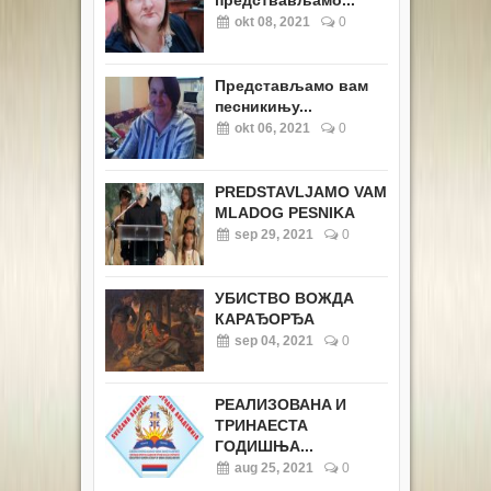
предствављамо...
okt 08, 2021
0
Представљамо вам
песникињу...
okt 06, 2021
0
PREDSTAVLJAMO VAM
MLADOG PESNIKA
sep 29, 2021
0
УБИСТВО ВОЖДА
КАРАЂОРЂА
sep 04, 2021
0
РЕАЛИЗОВАНA И
ТРИНАЕСТА
ГОДИШЊА...
aug 25, 2021
0