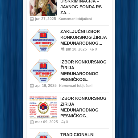
DISKRIMINACIJA –
JAVNOG FONDA RS
ZA...
jun 27, 2025
Komentari isključeni
ZAKLJUČNI IZBOR
KONKURSNOG ŽIRIJA
MEĐUNARODNOG...
jun 10, 2025
0
IZBOR KONKURSNOG
ŽIRIJA
MEĐUNARODNOG
PESNIČKOG...
apr 19, 2025
Komentari isključeni
IZBOR KONKURSNOG
ŽIRIJA
MEĐUNARODNOG
PESNIČKOG...
mar 09, 2025
0
TRADICIONALNI