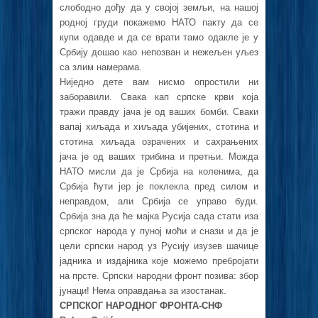
слободно дођу да у својој земљи, на нашој
родној груди покажемо НАТО пакту да се
купи одавде и да се врати тамо одакле је у
Србију дошао као непозван и нежељен уљез
са злим намерама.
Ниједно дете вам нисмо опростили ни
заборавили. Свака кап српске крви која
тражи правду јача је од ваших бомби. Сваки
вапај хиљада и хиљада убијених, стотина и
стотина хиљада озрачених и сахрањених
јача је од ваших трибина и претњи. Можда
НАТО мисли да је Србија на коленима, да
Србија ћути јер је поклекла пред силом и
неправдом, али Србија се управо буди.
Србија зна да ће мајка Русија сада стати иза
српског народа у пуној моћи и снази и да је
цели српски народ уз Русију изузев шачице
јадника и издајника које можемо пребројати
на прсте. Српски народни фронт позива: збор
јунаци! Нема оправдања за изостанак.
СРПСКОГ НАРОДНОГ ФРОНТА-СНФ