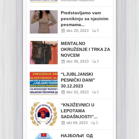
Komentari isključeni
Predstavljamo vam
pesnikinju sa njezinim
pesmama...
dec 20, 2023
0
MENTALNO
OKRUŽENJE I TRKA ZA
NOVCEM
dec 06, 2023
0
“LJUBLJANSKI
PESNIČKI DANI”
30.12.2023
dec 02, 2023
0
“KNJIŽEVNICI U
LEPOTAMA
SADAŠNJOSTI”...
okt 09, 2023
0
НАЈБОЉИ ОД