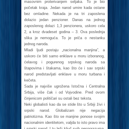
masovnim proterivanjem seljaka. To je bio
početak kraja. Jedan narod umire kada ostane
bez omladine. Nekada je na tri zaposlena
dolazio jedan penzioner. Danas na jednog
zaposlenog dolazi 1,3 penzionera, uskoro cela
2, a kroz dvadeset godina – 3. Ova poslednja
slika je nemoguća. To je priča o nestanku
jednog naroda.
Mladi ljudi postaju „nacionalna manjina”, a
uskoro će biti samo enklave u moru izboranog,
ćelavog i pogurenog srpskog naroda sa
štapovima i štakama, kao što će i sav srpski
narod predstavljati enklave u moru turbana i
kečeta.
Sada je najviše ugrožena Istočna i Centralna
Srbija, više čak i od Vojvodine. Pred ovom
činjenicom političari su ostali bez teksta.
Neki globalisti kao da se stide što u Srbiji živi i
srpski narod. Globalizam nije negacija
patriotizma. Kao što se manjine ponose svojim
nacionalnim identitetom, valjda to isto pravo ima
i srpski narod. I tu leži ključ svih nesporazuma.