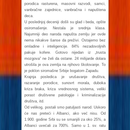
porodica rasturena, masovni razvodi, samci,
vanbračne zajednice, vanbračna i napuštena
deca.
U poslednjoj deceniji došli su glad i beda, opšte
osiromašenje. Nestala je srednja klasa.
Najumniji deo naroda napušta zemlju jer ovde
nema nikakve šanse da preživi. Ostajemo bez
omladine i inteligencije. 84% nezadovoljnih
pakuje kofere. Gotovo nijedan iz „trusta
mozgova” ne želi da ostane. 24 milijarde dolara
utrošila je ova zemlja na njihovo školovanje. To
je poklon siromašne Srbije bogatom Zapadu.
Krajnja posledica je urušavanje društva,
razaranje porodice, sunovrt morala, duboka
kriza braka, kriza vrednosnog sistema, veliki
porast društvene patologije i kriminalizacije
društva, itd.
Od velikog, postali smo patuljasti narod. Uskoro
će nas preteći i Albanci, ako već nisu. Od
1.900. godine Srbi su se smanjili za oko 25%, a
Albanci uvećali za 700%. Samo u 1. sv. ratu