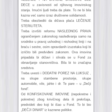
DECE u zavisnosti od njihovog imovinskog
stanja. Imućni ljudi treba da plate. To ne bi bila
kazna već samo izraz društvene solidarnosti.
Treba obezbediti da država plaća LEČENJE
STERILITETA.
Treba izvršiti reformu NASLEDNOG PRAVA
ograničenjem zakonskog nasleđivanja samo na
srodnike u pravoj ushodnoj i nishodnoj liniji i na
braću i sestre, osim opravdanih izuzetaka koji bi
izričito bili predviđeni zakonom. Ova imovina
pripadala bi državi i slivala se u Fond za
obnavljanje stanovništva. Bila bi to značajna
sredstva.
Treba uvesti i DODATNI POREZ NA LUKSUZ ,
na skupe stambene prostorije, skupe
automobile, vile, jahte i dr. Te pare – u „Dečji
fond”.
Od KONFISKOVANE IMOVINE (nepokretne i
pokretne) zbog krivičnog dela ili prekršaja,
predvideti deo koji bi išao u Fond. To bi bio
„DEČJI DINAR” iz kaznene politike.