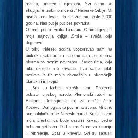
matica, umreće i dijaspora. Svi ćemo se
skupljati u „sabirnom centru” Nebeske Srbije. Mi
nismo kao Jevreji da se vratimo posle 2.000
godina. Naš put je put bez povratka.
O tome postoji velika literatura. O tome govori i
moja najnovija knjiga „Srbija – sveća koja
dogoreva”.
U toku trideset godina upozoravao sam na
biološku katastrofu i napisao sam par stotina
pisama po raznim novinama i časopisima, koje
niko ozbiljno nije shvatao. Evo samo nekih
naslova iz tih mojih davnašnjih u skorašnjih
članaka i intervjua:
„….Srbi su izabrali biološku smrt. Poslednji
odlazak srpskog naroda, Plemenski ratovi na
Balkanu. Demografski rat za etnički čisto
Kosovo. Demografska posmrtna zvona. Mi smo
samoubilački a ne Nebeski narod. Srpski narod
mora prestati da bude dežurni krivac. Jedna
beba na pet baba. Da li su muškarci za kreaciju
ili rekreaciju. Spas u krevetu. Svi su zapušili