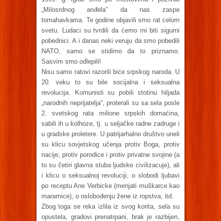
„Milosrdnog anđela” da nas zaspe
tomahavkama. Te godine objavili smo rat celom
svetu. Ludaci su tvrdili da ćemo mi biti sigurni
pobednici. A i danas neki veruju da smo pobedili
NATO, samo se stidimo da to priznamo.
Sasvim smo odlepili!
Nisu samo ratovi razorili biće srpskog naroda. U
20. veku to su bile socijalna i seksualna
revolucija. Komunisti su pobili stotinu hiljada
„narodnih neprijatelja”, proterali su sa sela posle
2. svetskog rata milione srpskih domaćina,
sabili ih u kolhoze, tj. u seljačke radne zadruge i
u gradske proletere. U patrijarhalno društvo uneli
su klicu sovjetskog učenja protiv Boga, protiv
nacije, protiv porodice i protiv privatne svojine (a
to su četiri glavna stuba ljudske civilizacuje), ali
i klicu o seksualnoj revoluciji, o slobodi ljubavi
po receptu Ane Verbicke (menjati muškarce kao
maramice), o oslobođenju žene iz ropstva, itd.
Zbog toga se reka izlila iz svog korita, sela su
opustela, gradovi prenatrpani, brak je razbijen,