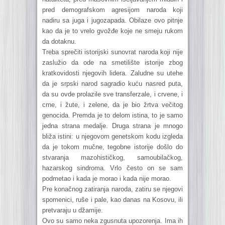
pred demografskom agresijom naroda koji
nadiru sa juga i jugozapada. Obilaze ovo pitnje
kao da je to vrelo gvožđe koje ne smeju rukom
da dotaknu.
Treba sprečiti istorijski sunovrat naroda koji nije
zaslužio da ode na smetilište istorije zbog
kratkovidosti njegovih lidera. Zaludne su utehe
da je srpski narod sagradio kuću nasred puta,
da su ovde prolazile sve transferzale, i crvene, i
crne, i žute, i zelene, da je bio žrtva večitog
genocida. Premda je to delom istina, to je samo
jedna strana medalje. Druga strana je mnogo
bliža istini: u njegovom genetskom kodu izgleda
da je tokom mučne, tegobne istorije došlo do
stvaranja mazohističkog, samoubilačkog,
hazarskog sindroma. Vrlo često on se sam
podmetao i kada je morao i kada nije morao.
Pre konačnog zatiranja naroda, zatiru se njegovi
spomenici, ruše i pale, kao danas na Kosovu, ili
pretvaraju u džamije.
Ovo su samo neka zgusnuta upozorenja. Ima ih