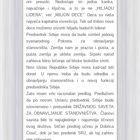
oni preuski. Nedostaje im jedna karika,
najvažnije i ključna, a to je ne „HILJADU
LIDERA”, već „MILION DECE”. Deca su naša
najveća kapitalna investicija. Tek od milion nove
dece možemo stvoriti hiljadu budućih lidera!
Predsednik Srbije mora da bude simbol jednog
svenarodnog Pokreta za obnavljanje
stanovništa. Zemlja nam je prazna i pusta, a
pusta zemlja je ukleta zemlja. Srpski narod
zahteva hitno lečenje od bliske biološke smrti.
Novi Ustav Republike Srbije mora kad-tad biti
donet. U njemu treba da budu odredbe o
obnavljanju stanovništva i o novoj funkciji
predsednika Srbije.
Zato imam vrlo racionalan predlog. Predlažem
da po novom Ustavu predsednik Srbije bude
istovremeno i pretsednik DRŽAVNOG SAVETA
ZA OBNAVLJANJE STANOVNIŠTVA. Članovi
saveta bile bi najuglednije i najumnije ličnosti
ovog društva. Sličan predlog učinio je Dobrica
Ćosić, dok je bio predenik SRJ, ali taj zahtev
nije prihvaćen