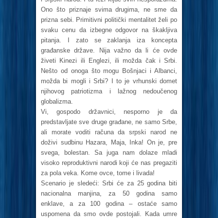
Ono što priznaje svima drugima, ne sme da
prizna sebi. Primitivni politički mentalitet želi po
svaku cenu da izbegne odgovor na škakljiva
pitanja. I zato se zaklanja iza koncepta
građanske države. Nija važno da li će ovde
živeti Kinezi ili Englezi, ili možda čak i Srbi.
Nešto od onoga što mogu Bošnjaci i Albanci,
možda bi mogli i Srbi? I to je vrhunski domet
njihovog patriotizma i lažnog nedoučenog
globalizma.
Vi, gospodo državnici, nesporno je da
predstavljate sve druge građane, ne samo Srbe,
ali morate voditi računa da srpski narod ne
doživi sudbinu Hazara, Maja, Inka! On je, pre
svega, bolestan. Sa juga nam dolaze mladi
visoko reproduktivni narodi koji će nas pregaziti
za pola veka. Kome ovce, tome i livada!
Scenario je sledeći: Srbi će za 25 godina biti
nacionalna manjina, za 50 godina samo
enklave, a za 100 godina – ostaće samo
uspomena da smo ovde postojali. Kada umre