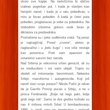
skoro sve kapije. Na raskršćima bi obično
izabrao pogrešan put. I kada je slavljen kao
herojski narod, i kada je u ratu pobeđivao, u
miru je bivao pobeđen. A kada je četiri puta
pobeđen, proglašavao je sebe za pobednika. Na
slobodnim izborima gotovo uvek birao je
diktatora za predsednika.
Promašena su i peta sudbinska vrata. Taj poraz
je najtragičniji. Pored „crvene”, uleteo je
naglavačke i u „belu kugu” i sve više nestaje
kao ponornica. Preti nam opasnost da
ostanemo sasvim bez naroda.
Nad Srbima je vekovima vršen genocid, ali su
se međusobno i oni sami ubijali. Trajno su
oboleli od mitomanije, besmrtnosti, Nebeske
Srbije, mazohizma i autogenocida. Koji još
narod slavi svoje poraze? Nikola Pašić je rekao
da je Gavrilo Princip pucao u Srbiju, a ne u
princa Ferdinanda. „Bolje rat nego pakt, bolje
grob nego rob”. Samo te dve greške koštale su
nas 4 miliona mrtvih Srba! U bombardovanju
1999. g. igrali smo po mostovima i pozivali