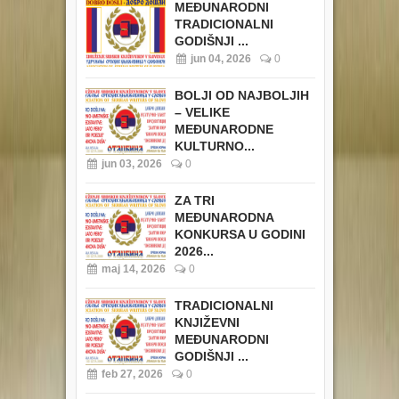
MEĐUNARODNI
TRADICIONALNI
GODIŠNJI ...
jun 04, 2026
0
BOLJI OD NAJBOLJIH
– VELIKE
MEĐUNARODNE
KULTURNO...
jun 03, 2026
0
ZA TRI
MEĐUNARODNA
KONKURSA U GODINI
2026...
maj 14, 2026
0
TRADICIONALNI
KNJIŽEVNI
MEĐUNARODNI
GODIŠNJI ...
feb 27, 2026
0