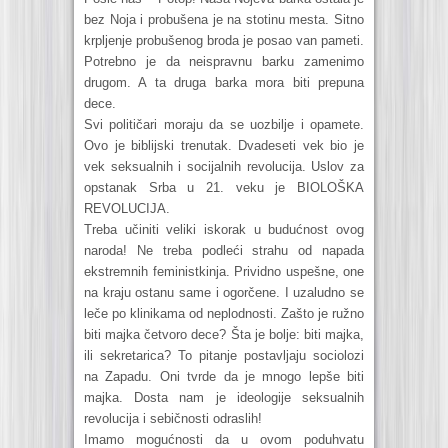
bez Noja i probušena je na stotinu mesta. Sitno
krpljenje probušenog broda je posao van pameti.
Potrebno je da neispravnu barku zamenimo
drugom. A ta druga barka mora biti prepuna
dece.
Svi političari moraju da se uozbilje i opamete.
Ovo je biblijski trenutak. Dvadeseti vek bio je
vek seksualnih i socijalnih revolucija. Uslov za
opstanak Srba u 21. veku je BIOLOŠKA
REVOLUCIJA.
Treba učiniti veliki iskorak u budućnost ovog
naroda! Ne treba podleći strahu od napada
ekstremnih feministkinja. Prividno uspešne, one
na kraju ostanu same i ogorčene. I uzaludno se
leče po klinikama od neplodnosti. Zašto je ružno
biti majka četvoro dece? Šta je bolje: biti majka,
ili sekretarica? To pitanje postavljaju sociolozi
na Zapadu. Oni tvrde da je mnogo lepše biti
majka. Dosta nam je ideologije seksualnih
revolucija i sebičnosti odraslih!
Imamo mogućnosti da u ovom poduhvatu