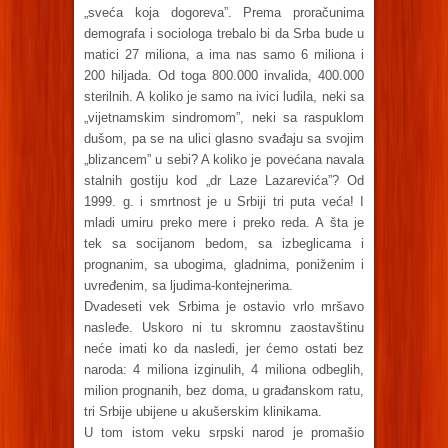
„sveća koja dogoreva”. Prema proračunima
demografa i sociologa trebalo bi da Srba bude u
matici 27 miliona, a ima nas samo 6 miliona i
200 hiljada. Od toga 800.000 invalida, 400.000
sterilnih. A koliko je samo na ivici ludila, neki sa
„vijetnamskim sindromom”, neki sa raspuklom
dušom, pa se na ulici glasno svađaju sa svojim
„blizancem” u sebi? A koliko je povećana navala
stalnih gostiju kod „dr Laze Lazarevića”? Od
1999. g. i smrtnost je u Srbiji tri puta veća! I
mladi umiru preko mere i preko reda. A šta je
tek sa socijanom bedom, sa izbeglicama i
prognanim, sa ubogima, gladnima, poniženim i
uvređenim, sa ljudima-kontejnerima.
Dvadeseti vek Srbima je ostavio vrlo mršavo
nasleđe. Uskoro ni tu skromnu zaostavštinu
neće imati ko da nasledi, jer ćemo ostati bez
naroda: 4 miliona izginulih, 4 miliona odbeglih,
milion prognanih, bez doma, u građanskom ratu,
tri Srbije ubijene u akušerskim klinikama.
U tom istom veku srpski narod je promašio