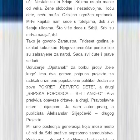
uši. Nestale su tri Srbije. Srbima ostalo manje
od veka. Žene slobodne i nezadovoljne. Hoću
dete, neću muža. Ozbiljno ugrožen opstanak.
Mrtvi kapitali nam sede u foteljama, dok živi
šetaju ulicama. Što više dece u Srbiji. Srbi su
mrtva nacija”, itd.
Tako je govorio Zaratustra. Trideset godina je
uzalud kukurikao. Njegove proročke poruke bile
su zabranjene za narod. Sada svi ćute i prave
se ludi.
Udruženje „Opstanak” za borbu protiv „bele
kuge” ima dva gotova potpuna projekta za
radikalnu izmenu populacione politike. Jedan se
zove POKRET „ČETVRTO DETE”, a drugi
„SRPSKA PORODICA – BELI ANĐEO”. Prvi
predviđa obaveze države, a drugi, Pravoslavne
crkve i dijaspore. Ja sam autor prvog, a
publicista Aleksandar Slijepčević – drugog
Projekta.
Mi smo poslednja generacija koja može nešto
učiniti da Srbi prežive sopstveno samoubistvo.
Posle nas – Potop! Naša Nojeva barka ostala je