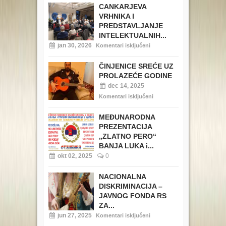
CANKARJEVA
VRHNIKA I
PREDSTAVLJANJE
INTELEKTUALNIH...
jan 30, 2026
Komentari isključeni
ČINJENICE SREĆE UZ
PROLAZEĆE GODINE
dec 14, 2025
Komentari isključeni
MEĐUNARODNA
PREZENTACIJA
„ZLATNO PERO“
BANJA LUKA i...
okt 02, 2025
0
NACIONALNA
DISKRIMINACIJA –
JAVNOG FONDA RS
ZA...
jun 27, 2025
Komentari isključeni