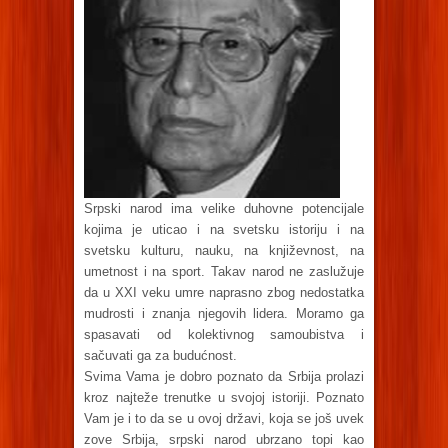
Srpski narod ima velike duhovne potencijale
kojima je uticao i na svetsku istoriju i na
svetsku kulturu, nauku, na književnost, na
umetnost i na sport. Takav narod ne zaslužuje
da u XXI veku umre naprasno zbog nedostatka
mudrosti i znanja njegovih lidera. Moramo ga
spasavati od kolektivnog samoubistva i
sačuvati ga za budućnost.
Svima Vama je dobro poznato da Srbija prolazi
kroz najteže trenutke u svojoj istoriji. Poznato
Vam je i to da se u ovoj državi, koja se još uvek
zove Srbija, srpski narod ubrzano topi kao