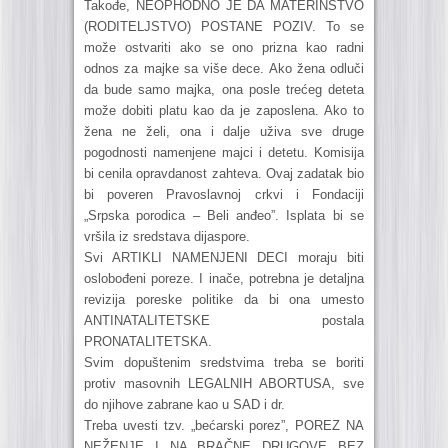
Takođe, NEOPHODNO JE DA MATERINSTVO
(RODITELJSTVO) POSTANE POZIV. To se
može ostvariti ako se ono prizna kao radni
odnos za majke sa više dece. Ako žena odluči
da bude samo majka, ona posle trećeg deteta
može dobiti platu kao da je zaposlena. Ako to
žena ne želi, ona i dalje uživa sve druge
pogodnosti namenjene majci i detetu. Komisija
bi cenila opravdanost zahteva. Ovaj zadatak bio
bi poveren Pravoslavnoj crkvi i Fondaciji
„Srpska porodica – Beli anđeo”. Isplata bi se
vršila iz sredstava dijaspore.
Svi ARTIKLI NAMENJENI DECI moraju biti
oslobođeni poreze. I inače, potrebna je detaljna
revizija poreske politike da bi ona umesto
ANTINATALITETSKE postala
PRONATALITETSKA.
Svim dopuštenim sredstvima treba se boriti
protiv masovnih LEGALNIH ABORTUSA, sve
do njihove zabrane kao u SAD i dr.
Treba uvesti tzv. „bećarski porez”, POREZ NA
NEŽENJE I NA BRAČNE DRUGOVE BEZ