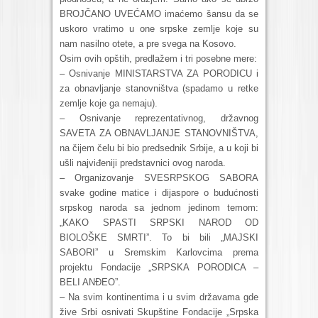
BROJČANO UVEĆAMO imaćemo šansu da se
uskoro vratimo u one srpske zemlje koje su
nam nasilno otete, a pre svega na Kosovo.
Osim ovih opštih, predlažem i tri posebne mere:
– Osnivanje MINISTARSTVA ZA PORODICU i
za obnavljanje stanovništva (spadamo u retke
zemlje koje ga nemaju).
– Osnivanje reprezentativnog, državnog
SAVETA ZA OBNAVLJANJE STANOVNIŠTVA,
na čijem čelu bi bio predsednik Srbije, a u koji bi
ušli najviđeniji predstavnici ovog naroda.
– Organizovanje SVESRPSKOG SABORA
svake godine matice i dijaspore o budućnosti
srpskog naroda sa jednom jedinom temom:
„KAKO SPASTI SRPSKI NAROD OD
BIOLOŠKE SMRTI”. To bi bili „MAJSKI
SABORI” u Sremskim Karlovcima prema
projektu Fondacije „SRPSKA PORODICA –
BELI ANĐEO”.
– Na svim kontinentima i u svim državama gde
žive Srbi osnivati Skupštine Fondacije „Srpska