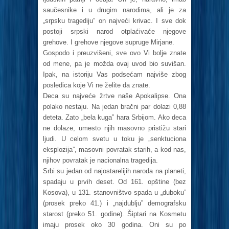
saučesnike i u drugim narodima, ali je za
„srpsku tragediju” on najveći krivac. I sve dok
postoji srpski narod otplaćivaće njegove
grehove. I grehove njegove supruge Mirjane.
Gospodo i preuzvišeni, sve ovo Vi bolje znate
od mene, pa je možda ovaj uvod bio suvišan.
Ipak, na istoriju Vas podsećam najviše zbog
posledica koje Vi ne želite da znate.
Deca su najveće žrtve naše Apokalipse. Ona
polako nestaju. Na jedan bračni par dolazi 0,88
deteta. Zato „bela kuga” hara Srbijom. Ako deca
ne dolaze, umesto njih masovno pristižu stari
ljudi. U celom svetu u toku je „senktuciona
eksplozija”, masovni povratak starih, a kod nas,
njihov povratak je nacionalna tragedija.
Srbi su jedan od najostarelijih naroda na planeti,
spadaju u prvih deset. Od 161. opštine (bez
Kosova), u 131. stanovništvo spada u „duboku”
(prosek preko 41.) i „najdublju” demografsku
starost (preko 51. godine). Šiptari na Kosmetu
imaju prosek oko 30 godina. Oni su po