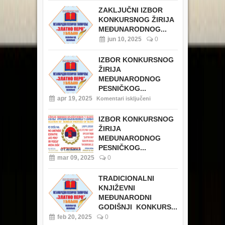
ZAKLJUČNI IZBOR
KONKURSNOG ŽIRIJA
MEĐUNARODNOG...
jun 10, 2025
0
IZBOR KONKURSNOG
ŽIRIJA
MEĐUNARODNOG
PESNIČKOG...
apr 19, 2025
Komentari isključeni
IZBOR KONKURSNOG
ŽIRIJA
MEĐUNARODNOG
PESNIČKOG...
mar 09, 2025
0
TRADICIONALNI
KNJIŽEVNI
MEĐUNARODNI
GODIŠNJI KONKURS...
feb 20, 2025
0