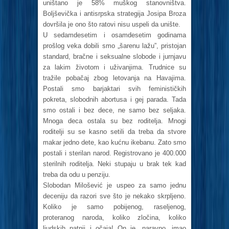
uništano je 58% muškog stanovništva.
Boljševička i antisrpska strategija Josipa Broza
dovršila je ono što ratovi nisu uspeli da unište.
U sedamdesetim i osamdesetim godinama
prošlog veka dobili smo „šarenu lažu”, pristojan
standard, bračne i seksualne slobode i jurnjavu
za lakim životom i uživanjima. Trudnice su
tražile pobačaj zbog letovanja na Havajima.
Postali smo barjaktari svih feminističkih
pokreta, slobodnih abortusa i gej parada. Tada
smo ostali i bez dece, ne samo bez seljaka.
Mnoga deca ostala su bez roditelja. Mnogi
roditelji su se kasno setili da treba da stvore
makar jedno dete, kao kućnu ikebanu. Zato smo
postali i sterilan narod. Registrovano je 400.000
sterilnih roditelja. Neki stupaju u brak tek kad
treba da odu u penziju.
Slobodan Milošević je uspeo za samo jednu
deceniju da razori sve što je nekako skrpljeno.
Koliko je samo pobijenog, raseljenog,
proteranog naroda, koliko zločina, koliko
ljudskih patnji i očaja! On je, naravno, imao