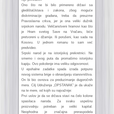
Ono što ne bi bilo primereno državi sa
gledištaUstava i zakona, zbog moguće
diskriminacije građana, treba da preuzme
Pravoslavna crkva, jer je ona veliki dužnik
srpskom narodu. Veličanstveni hramovi kao što
je Hram svetog Save na Vračaru, biće
pretvoreni u džamije. Ili porušeni, kao sada na
Kosovu. U jednom romanu to sam već
predvideo.
Srpski narod je na istorijskoj prekretnici. Ne
smemo i ovog puta da promašimo istorijsku
kapiju. Ovo pokolenje ima veliku odgovornost.
U epohalne zadatke spada izrada potpuno
novog sistema brige o obnavljanju stanovništva.
On bi bio osnova za preduzimanje dugoročnih
mera. Cilj Udruženja „OPSTANAK” je da ukaže
na te mere, od kojih su najvažnije:
Prvi uslov je da se država stavi na čelo kolone
spasilaca naroda. Za svaku uspešnu
proizvodnju potreban je veliki kapital.
Neophodna je značajna preraspodela