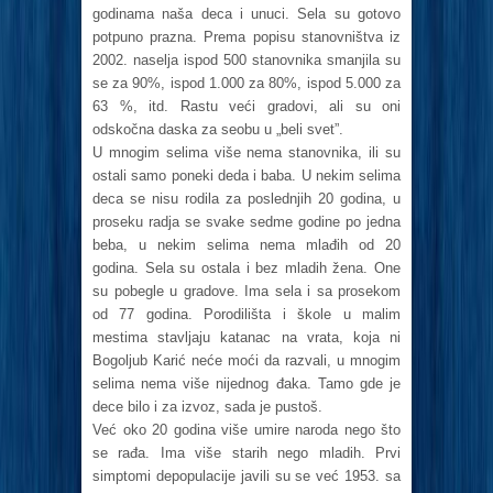
godinama naša deca i unuci. Sela su gotovo
potpuno prazna. Prema popisu stanovništva iz
2002. naselja ispod 500 stanovnika smanjila su
se za 90%, ispod 1.000 za 80%, ispod 5.000 za
63 %, itd. Rastu veći gradovi, ali su oni
odskočna daska za seobu u „beli svet”.
U mnogim selima više nema stanovnika, ili su
ostali samo poneki deda i baba. U nekim selima
deca se nisu rodila za poslednjih 20 godina, u
proseku radja se svake sedme godine po jedna
beba, u nekim selima nema mlađih od 20
godina. Sela su ostala i bez mladih žena. One
su pobegle u gradove. Ima sela i sa prosekom
od 77 godina. Porodilišta i škole u malim
mestima stavljaju katanac na vrata, koja ni
Bogoljub Karić neće moći da razvali, u mnogim
selima nema više nijednog đaka. Tamo gde je
dece bilo i za izvoz, sada je pustoš.
Već oko 20 godina više umire naroda nego što
se rađa. Ima više starih nego mladih. Prvi
simptomi depopulacije javili su se već 1953. sa