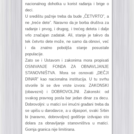
nacionalnog dohotka u korist rađanja i brige o
deci.
U središtu pažnje treba da bude „ČETVRTO”, a
ne „treće dete”. Naravno da je borba društva za
rađanje i prvog, i drugog, i trećeg deteta i dalje
vrlo značajan zadatak. Ali, stanje je takvo da
tek četvrto dete može, ne samo da obnovi, već
i da znatno poboljša stanje posustale
populacije.
Zato se i Ustavom i zakonima mora propisati
OSNIVANJE FONDA ZA OBNAVLJANJE
STANOVNIŠTVA. Mora se osnovati „DEČJI
DINAR” kao nacionalna institucija. U tu svrhu
stvorile bi se dve vrste izvora: ZAKONSKI
(obavezni) i DOBROVOLJNI. Zakonski: od
svakog pravnog posla bar jedan dinar za decu.
Dobrovoljni: u matici svi imućni građani treba da
se upišu u darodavce, a u dijaspori, svaki Srbin
bi (naravno, dobrovoljno) godišnje izdvajao sto
dolara za obnavljanje stanovništva u matici.
Gornja granica nije limitirana.