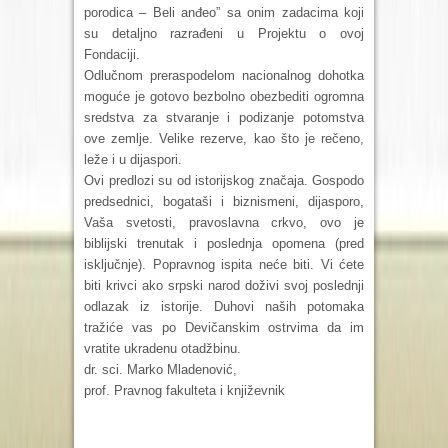
porodica – Beli anđeo” sa onim zadacima koji
su detaljno razrađeni u Projektu o ovoj
Fondaciji.
Odlučnom preraspodelom nacionalnog dohotka
moguće je gotovo bezbolno obezbediti ogromna
sredstva za stvaranje i podizanje potomstva
ove zemlje. Velike rezerve, kao što je rečeno,
leže i u dijaspori.
Ovi predlozi su od istorijskog značaja. Gospodo
predsednici, bogataši i biznismeni, dijasporo,
Vaša svetosti, pravoslavna crkvo, ovo je
biblijski trenutak i poslednja opomena (pred
isključnje). Popravnog ispita neće biti. Vi ćete
biti krivci ako srpski narod doživi svoj poslednji
odlazak iz istorije. Duhovi naših potomaka
tražiće vas po Devičanskim ostrvima da im
vratite ukradenu otadžbinu.
dr. sci. Marko Mladenović,
prof. Pravnog fakulteta i književnik