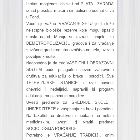
Ispitati mogićnost da se i od PLATA I ZARADA
iznad proseka, makar i simbolični procenat uliva
u Fond.
Veoma je važno: VRAĆANJE SELU, jer tu leže
neiscrpne biološke rezerve koje mogu spasiti
srpski narod. Moraju se razraditi projekti za
DEMETROPOLIZACIJU gradova i za vraćanje
suvišnog gradskog stanovništva na selo, uz vrlo
povoljne kredite.
Neophodno je da ceo VASPITNI I OBRAZOVNI
SISTEM bude prilagođen novim zahtevima
društva za edukaciju o braku i porodici. Sve
TELEVIZIJSKE STANICE i sve novine,
dnevnici i nedeljnici, napravili bi program
edukacije na planiranju porodice.
Uvesti predmete za SREDNJE ŠKOLE I
UNIVERZITETE o vaspitanju za brak i porodicu.
Na fakultetima društvenih nauka i na nekim
medicinskim, uvesti, tj vratiti predmet
SOCIOLOGIJA PORODICE.
Potrebno je VRAĆANJE TRADICIJI, onim