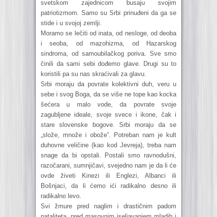
svetskom zajednicom busaju svojim
patriotizmom. Samo su Srbi prinuđeni da ga se
stide i u svojoj zemlji.
Moramo se lečiti od inata, od nesloge, od deoba
i seoba, od mazohizma, od Hazarskog
sindroma, od samoubilačkog poriva. Sve smo
činili da sami sebi dođemo glave. Drugi su to
koristili pa su nas skraćivali za glavu.
Srbi moraju da povrate kolektivni duh, veru u
sebe i svog Boga, da se više ne tope kao kocka
šećera u malo vode, da povrate svoje
zagubljene ideale, svoje svece i ikone, čak i
stare slovenske bogove. Srbi moraju da se
„slože, množe i obože”. Potreban nam je kult
duhovne veličine (kao kod Jevreja), treba nam
snage da bi opstali. Postali smo ravnodušni,
razočarani, sumnjičavi, svejedno nam je da li će
ovde živeti Kinezi ili Englezi, Albanci ili
Bošnjaci, da li ćemo ići radikalno desno ili
radikalno levo.
Svi žmure pred naglim i drastičnim padom
nataliteta, pred masovnim iseljavanjem mladih i