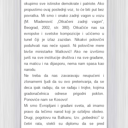
okupimo sve istinske demokrate i patriote. Ako
propustimo ovaj poslednji voz, to će biti put bez
povratka. Mi smo i onako zadnji vagon u vozu
(M. Mladenović „Otkačeni zadnji vagon”,
Beograd, 2002, str. 380). Otkačiće nas sa
evropske i svetske kompozicije i ućićemo u
tunel čiji je izlaz zazidan. Nikakvi polovični
poduhvati nas neće spasti. Ni polovične mere
bivše ministarke Matković! Ako ne izvršimo
juriš na sve institucije društva i na sve građane,
na maticu i na dijasporu, nema nam spasa kao
narodu.
Ne treba da nas zavaravaju neupućeni i
zlonamerni ljudi da su ovo preterivanja, da se
deca ipak rađaju, da se rađaju i trojke, kojima
gradonačelnica odnese prigodni poklon.
Ponoviće nam se Kosovo!
Mi smo Evropljani i građani sveta, ali imamo
pravo da lečimo narod koji je ozbiljno oboleo.
Drugi, pogotovu na Balkanu, tzv. „pobednici” iz
četiri rata, stekli su diplomu da se pred