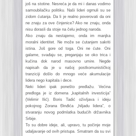
još na stotine. Nesreća je da mi i danas vodimo
samoubilačku politiku. Naši lideri ogrnuli su se
zidom ćutanja. Da li je realno poverovati da oni
ne znaju za ove činjenice? Ako ne znaju, onda
nisu dorasli da stoje na čelu jednog naroda.
Ako znaju da nestajemo, onda im manjka
moralni identitet. Ne može se ćutanjem sakriti
istina. Još gore od toga. Oni ne ćute. Oni
galame, svađaju se, preganjaju se oko trica i
kučina dok narod masovno umire. Negde
napisah da je u našoj postkomunističkoj
tranziciji došlo do mnogo veće akumulacije
lidera nego kapitala i dece.
Neki lideri ipak ponešto predlažu. Većina
predloga je iz domena „kapitalnih investicija”
(Velimir Ilić). Boris Tadić oživljava i ideju
pokojnog Zorana Đinđića „hiljadu lidera”, o
stvaranju novog podmlatka budućih državnika
Srbije.
To su dobre ideje, ali, upravo, tu počinje moje
udaljavanje od ovih pristupa. Smatram da su svi