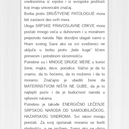
vrednostima iz srpske i iz evropske prošlosti
koji imaju univerzalni značaj.
Borba protiv DRUŠTVENE PATOLOGIJE mora
biti sastavni deo ovih mera.
Uloga SRPSKE PRAVOSLAVNE CRKVE mora
postati mnogo veća u duhovnom i u moralnom
preporodu naroda. Nije dovoljno ulagati samo u
Hram svetog Save ako se svi sveštenici ne
uključe u borbu protiv „bele kuge” ličnim
primerom i potrebnom skromnošću.
Potrebne su i MNOGE DRUGE MERE u korist
žene, majke, dece, porodice. Važno je da to
znamo, da to hoćemo, da to možemo i da to
moramo. Značajno je ubediti žene da
MATERINSTVOM NIŠTA NE GUBE, da je to
najlepši poziv i da je budućnost naroda u
njihovim rukama.
Potrebno je takođe ENERGIČNO LEČENJE
SRPSKOG NARODA OD SAMOUBILAČKOG,
HAZARSKOG SINDROMA. Svi ratovi moraju
prestati. Za svoj opstanak moramo se boriti
plodnošću, a ne oružjem. Samo ako se ubrzo