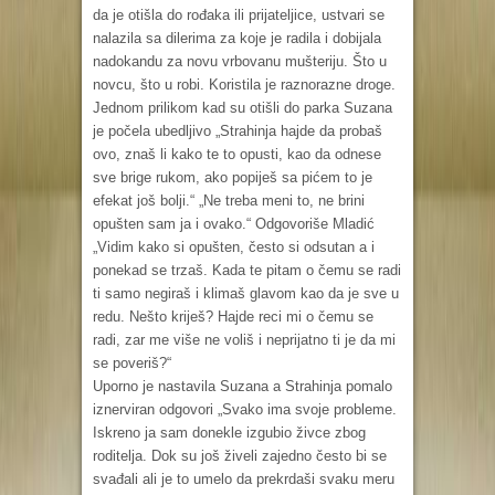
da je otišla do rođaka ili prijateljice, ustvari se
nalazila sa dilerima za koje je radila i dobijala
nadokandu za novu vrbovanu mušteriju. Što u
novcu, što u robi. Koristila je raznorazne droge.
Jednom prilikom kad su otišli do parka Suzana
je počela ubedljivo „Strahinja hajde da probaš
ovo, znaš li kako te to opusti, kao da odnese
sve brige rukom, ako popiješ sa pićem to je
efekat još bolji.“ „Ne treba meni to, ne brini
opušten sam ja i ovako.“ Odgovoriše Mladić
„Vidim kako si opušten, često si odsutan a i
ponekad se trzaš. Kada te pitam o čemu se radi
ti samo negiraš i klimaš glavom kao da je sve u
redu. Nešto kriješ? Hajde reci mi o čemu se
radi, zar me više ne voliš i neprijatno ti je da mi
se poveriš?“
Uporno je nastavila Suzana a Strahinja pomalo
iznerviran odgovori „Svako ima svoje probleme.
Iskreno ja sam donekle izgubio živce zbog
roditelja. Dok su još živeli zajedno često bi se
svađali ali je to umelo da prekrdaši svaku meru