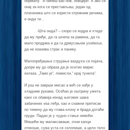
нормалу. И бићеш као нов, новцијат. А ако си
онај за кога се престављаш, један од
плаченика што се користи отровним речима,
е онда ти…
-Шта онда? – скоро се издра и хтеде
да му приђе, да га шчепа за рамена, да га
мало продрма и да га дрмусањем уозбиљи,
да не изазива страх и панику.
Малопређашње струјање ваздуха се појача,
допре му до образа да је осетио мирис
излаза. „Тамо је“, помисли,“ крај тунела“.
И још не заврши мисао а већ се нађе у
хладним рукама. Осећао је оштрину ужета
како се обавија изнад његових шака
забачених иза леђа, као и снажни притисак
по темену да му глава клону и брада дотаће
груди. Падао је у чудно стање немоћи.
Мишићи му малаксаваше, очни капци
отекоше, сува уста се склопише, а цело тело