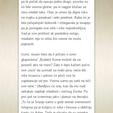
pa bi počeli da opsuju jedno drugo, psovke su
im bile veoma glotne, pa ni najgori klošari se
nisu vređali tako. Otac je umeo da digne ruku
na majku a ponekad i neki predmet. Baba mi je
bila pshijatrijski bolesnik i izbegavala je terapiju
pa je postajala sve više i više nepodnošljiva.
Sad je sve prošlost ali posledice ostaju,
međutim nije to ništa što vreme ne može
popraviti.
Izvini, nisam hteo da ti pričam o ovim
glupostima“ „Budalo! Kome možeš da se
poveriš ako ne meni? Zato ti lepo kažem počni
ove „roze“ da uzimaš sa malo piva, neće biti
više trzavica i uskoro će proći sve te
zajebancije od pre. Vreme samo po sebi ne leči
sve rane.“ Ubedljivo će ona, kao da mu nudi
nekakav napitak mladosti i večnog života. Po
prvi put se iznervirao jako i planuo na devojku
„To će te Sranje samo u grob oterati vremenom!
Istrgnuo joj je kutijicu iz ruke i tresnuo u obližnju
kantu za đubre. Tada je shvatio da su poneke