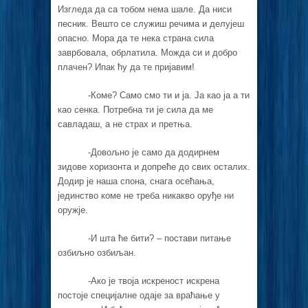
Изгледа да са тобом нема шале. Да ниси
песник. Вешто се служиш речима и делујеш
опасно. Мора да те нека страна сила
заврбовала, обрлатила. Можда си и добро
плачен? Ипак ћу да те пријавим!
-Коме? Само смо ти и ја. Ја као ја а ти
као сенка. Потребна ти је сила да ме
савладаш, а не страх и претња.
-Довољно је само да додирнем
зидове хоризонта и допреће до свих осталих.
Додир је наша спона, снага осећања,
јединство коме не треба никакво оруђе ни
оружје.
-И шта ће бити? – постави питање
озбиљно озбиљан.
-Ако је твоја искреност искрена
постоје специјалне одаје за враћање у