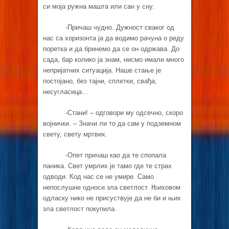
си моја ружна машта или сан у сну.
-Причаш чудно. Дужност сваког од
нас са хоризонта ја да водимо рачуна о реду
поретка и да бринемо да се он одржава. До
сада, бар колико ја знам, нисмо имали много
непријатних ситуација. Наше стање је
постојано, без тајни, сплетки, свађа,
несугласица…
-Стани! – одговори му одсечно, скоро
војнички. – Значи ли то да сам у подземном
свету, свету мртвих.
-Опет причаш као да те спопала
паника. Свет умрлих је тамо где те страх
одводи. Код нас се не умире. Само
непослушне односи зла светлост. Њиховом
одласку нико не присуствује да не би и њих
зла светлост покупила.