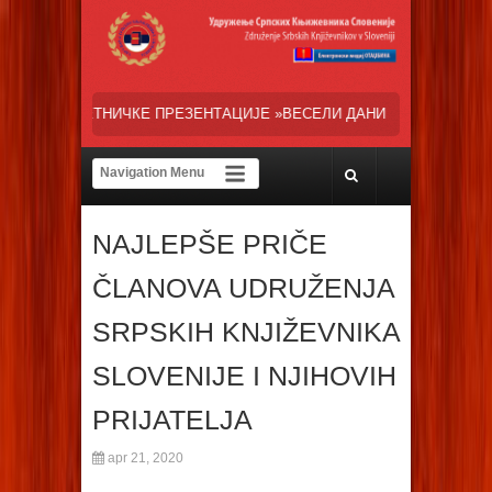
РЕЗЕНТАЦИЈЕ »ВЕСЕЛИ ДАНИ СРПСКЕ ДИЈАСПОРЕ« НАША ТРЕНУТНА
NAJLEPŠE PRIČE
ČLANOVA UDRUŽENJA
SRPSKIH KNJIŽEVNIKA
SLOVENIJE I NJIHOVIH
PRIJATELJA
apr 21, 2020