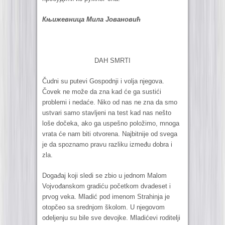
Књижевница Мила Јовановић
DAH SMRTI
Čudni su putevi Gospodnji i volja njegova.
Čovek ne može da zna kad će ga sustići
problemi i nedaće. Niko od nas ne zna da smo
ustvari samo stavljeni na test kad nas nešto
loše dočeka, ako ga uspešno položimo, mnoga
vrata će nam biti otvorena. Najbitnije od svega
je da spoznamo pravu razliku između dobra i
zla.
Događaj koji sledi se zbio u jednom Malom
Vojvođanskom gradiću početkom dvadeset i
prvog veka. Mladić pod imenom Strahinja je
otopčeo sa srednjom školom. U njegovom
odeljenju su bile sve devojke. Mladićevi roditelji