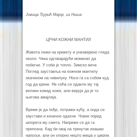
Јовица Ђурић Мајор, из Ниша
ЦРНИ КОЖНИ МАНТИЛ
Живота лежи на кревету и унезверено гледа
около. Чека одговарајући моменат да
побегне. У соби је топло. Зимско вече.
Поглед зауставља на кожном мантилу
окаченом на чивилуку. Носи га са собом куд
год да крене. Не сећа се одакле му тај
велики комад коже, али верује да је то
његова амајлија.
Време је да пође, потражи кућу, а онда се
заустави и коначно одахне. Човек поред
шпорета му смета. Напреже се да га
препозна. Кад би овај на тренутак изашао
напоље, али он упорно нешто меша у шерпи.