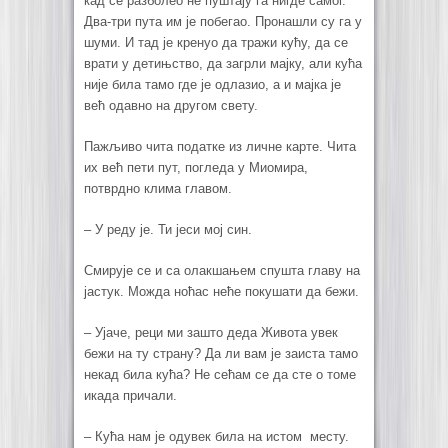
кад се разболео не пуштају га нигде самог.
Два-три пута им је побегао. Пронашли су га у
шуми. И тад је кренуо да тражи кућу, да се
врати у детињство, да загрли мајку, али кућа
није била тамо где је одлазио, а и мајка је
већ одавно на другом свету.
Пажљиво чита податке из личне карте. Чита
их већ пети пут, погледа у Миомира,
потврдно клима главом.
–
У реду је. Ти јеси мој син.
Смирује се и са олакшањем спушта главу на
јастук. Можда ноћас неће покушати да бежи.
–
Ујаче, реци ми зашто деда Живота увек
бежи на ту страну? Да ли вам је заиста тамо
некад била кућа? Не сећам се да сте о томе
икада причали.
–
Кућа нам је одувек била на истом месту.