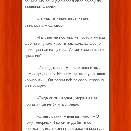
раширеним зеницама разазнавао појаву по
величини његовој.
-Ја сам из света дана, света
светлости, – одговори.
-Тај свет не постоји, не постоји ни вид.
Ово није тунел, како ти замишљаш. Ово је
само део наших путева. Из ког хоризонта ти
долазиш?
-Испред мрака. Не знам како и када
сам овде доспео. Не знам ни шта су то ваши
хоризонти. – Одговори већ помало нервозно
и забринуто.
-Онда си ти бегунац, морам да те
пријавим да не би и ја страдао.
-Стани, стани! – повиши глас . – О
чему говориш? И ко си ти да би ти се
правдао. Када трезвено размислим мора да