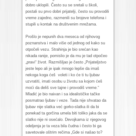
dobro uklopili. Često su se sretali u školi,
postali su prvo dobri prijatelji, često su provodili
vreme zajedno, razmenili su brojeve telefona i
stupili u kontak na društvenim mrežama.
Prošlo je nepunih dva meseca od njihovog
poznanstva i malo više od jednog od kako su
otpočeli vezu. Strahinja je bio srećan kao
nikada ranije, pomislio je da mu je tad otpočeo
„pravi“ život. Razmišljao je često „Prijateljstvo
jeste lepo ali je ipak mnogo lepše da imaš
nekoga koga ćeš voleti i ko će ti tu ljubav
uzvratiti, imati osobu u životu sa kojom ćeš
moći da deliš sve tajne i provodiš vreme.“
Mladić je bio naivan i sa idealističke tačke
posmatrao ljubav i veze. Tada nije shvatao da
ljubav nije slatka već gorko-slatka ili da bi
ponekad ta gorčina umela biti toliko jaka da se
slatko nije ni osećalo. Devojkama iz njegovog
odeljenja je ta veza bila čudna i često bi ga
savetovale oštrim rečima „Gde si našao to?