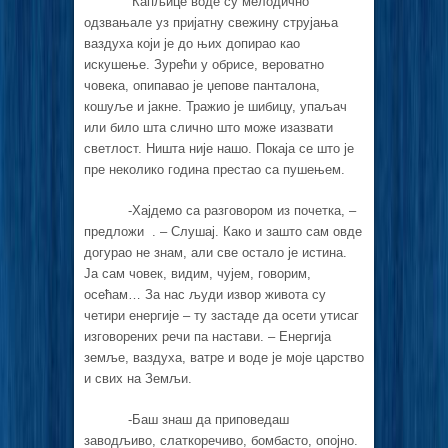
Капљице воде су мелодично
одзвањале уз пријатну свежину струјања
ваздуха који је до њих допирао као
искушење. Зурећи у обрисе, вероватно
човека, опипавао је џепове панталона,
кошуље и јакне. Тражио је шибицу, упаљач
или било шта слично што може изазвати
светлост. Ништа није нашо. Покаја се што је
пре неколико година престао са пушењем.
-Хајдемо са разговором из почетка, –
предложи . – Слушај. Како и зашто сам овде
догурао не знам, али све остало је истина.
Ја сам човек, видим, чујем, говорим,
осећам… За нас људи извор живота су
четири енергије – ту застаде да осети утисаг
изговорених речи па настави. – Енергија
земље, ваздуха, ватре и воде је моје царство
и свих на Земљи.
-Баш знаш да приповедаш
заводљиво, слаткоречиво, бомбасто, опојно.