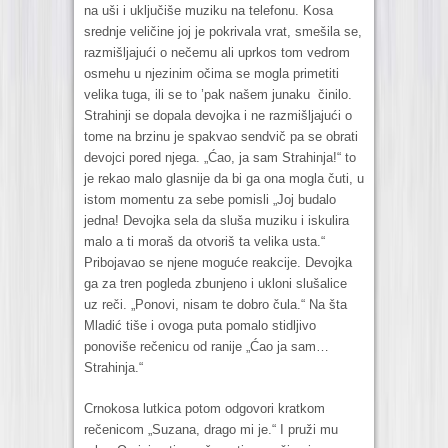
na uši i uključiše muziku na telefonu. Kosa
srednje veličine joj je pokrivala vrat, smešila se,
razmišljajući o nečemu ali uprkos tom vedrom
osmehu u njezinim očima se mogla primetiti
velika tuga, ili se to ’pak našem junaku činilo.
Strahinji se dopala devojka i ne razmišljajući o
tome na brzinu je spakvao sendvič pa se obrati
devojci pored njega. „Ćao, ja sam Strahinja!“ to
je rekao malo glasnije da bi ga ona mogla čuti, u
istom momentu za sebe pomisli „Joj budalo
jedna! Devojka sela da sluša muziku i iskulira
malo a ti moraš da otvoriš ta velika usta.“
Pribojavao se njene moguće reakcije. Devojka
ga za tren pogleda zbunjeno i ukloni slušalice
uz reči. „Ponovi, nisam te dobro čula.“ Na šta
Mladić tiše i ovoga puta pomalo stidljivo
ponoviše rečenicu od ranije „Ćao ja sam…
Strahinja.“
Crnokosa lutkica potom odgovori kratkom
rečenicom „Suzana, drago mi je.“ I pruži mu