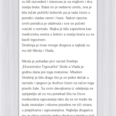
su bili razvedeni i stanovao je sa majkom i dva
starija brata. Baba im je nedavno umrla, ona je
bila težak psihički bolesnik pa je tada često u
porodici vladao nemir i haos. Nakon njezine
smrti porodica je odahnula i sve se počelo
vraćati u normalu. Majka je bila zaposlena kao
medicinska sestra u bolnici a starija braća su se
bavili trgovinom.
Strahinja je imao mnogo drugova a najbolji su
mu bili Nikola i Vlada.
Nikola je pohađao prvi razred Srednje
„Ekonomsko-Trgovačke“ škole a Vlada je
godinu dana pre toga maturirao. Mladom
Strahinji je bilo drago što je on jedini dečak u
razredu i njegovo je društvo često na račun toga
pravilo šale. Sa svim devojkama iz odeljenja se
sprijateljio ali su mu ponekad išla na živce
međusobna ogovaranja tako da se on trudio da
bude neutralan i nikome posebno ne trži stranu
u prepirkama i ogovaranjima. Najbolja drugarica
mu je ubrzo postala jedna plavkosa lepotica pod