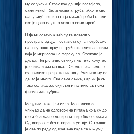
му се укочи. Страх као да није постојала,
само немоћ, безизлазна а груба. „Ако је ово
сан у сну“, гушила га је мисао“проћи ће, али
ако је црна слутња чека га само мрак“.
Није ни осетио а већ су га довели у
пространу одају. Поставили су га потрбушке
на неку простирку по грубости слична крпари
која је мирисала на морску со. Отежано је
дисао. Поприлично свикнут на таму колутао
је очима и разазнавао. Около њега седеле
су прилике прекрштених ногу. Учинило му се
да их је много. Све саме сенке, бар их је он
тако осликавао, окупљени на почетак неког
филма или суђења.
Међутим, тако је и било. Ма колико се
упињао да не одговори на питања која су до
њега безгласно допирала, није било користи.
Одговарао је без отварања устију. Откривао
је све по реду од времена када се у њуму