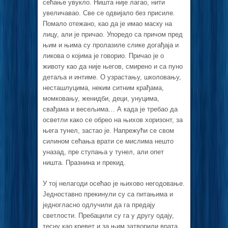
сећање увукло. Ништа није лагао, нити
увеличавао. Све се одвијало без присиле.
Помало отежано, као да је имао маску на
лицу, али је причао. Упоредо са причом пред
њим и њима су пролазиле слике догађаја и
ликова о којима је говорио. Причао је о
животу као да није његов, смирено и са пуно
детаља и интиме. О узрастању, школовању,
несташлуцима, неким ситним крађама,
момковању, женидби, деци, унуцима,
свађама и весељима… А када је требао да
осветли како се обрео на њихов хоризонт, за
њега тунел, застао је. Напрежући се свом
силином сећања врати се мислима нешто
уназад, пре ступања у тунел, али опет
ништа. Празнина и прекид.
У тој нелагоди осећао је њихово негодовање.
Једноставно прекинули су са питањима и
једногласно одлучили да га предају
светлости. Пребацили су га у другу одају,
тесну као кревет и за њим затворили врата.