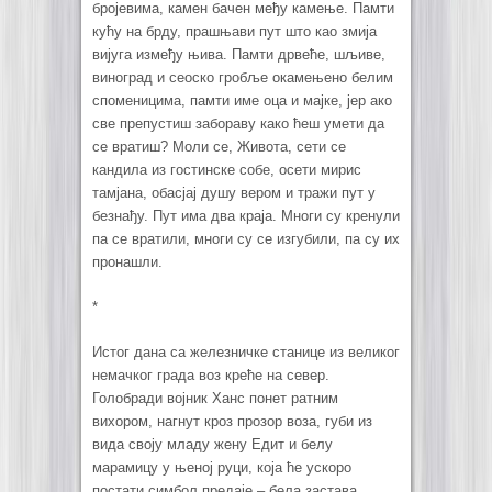
бројевима, камен бачен међу камење. Памти
кућу на брду, прашњави пут што као змија
вијуга између њива. Памти дрвеће, шљиве,
виноград и сеоско гробље окамењено белим
споменицима, памти име оца и мајке, јер ако
све препустиш забораву како ћеш умети да
се вратиш? Моли се, Живота, сети се
кандила из гостинске собе, осети мирис
тамјана, обасјај душу вером и тражи пут у
безнађу. Пут има два краја. Многи су кренули
па се вратили, многи су се изгубили, па су их
пронашли.
*
Истог дана са железничке станице из великог
немачког града воз креће на север.
Голобради војник Ханс понет ратним
вихором, нагнут кроз прозор воза, губи из
вида своју младу жену Едит и белу
марамицу у њеној руци, која ће ускоро
постати симбол предаје
–
бела застава