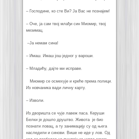
–
Господине, ко сте Ви? Ја Вас не познајем!
–
Оче, ја сам твој млађи син Миомир, твој
мезимац.
–
Ја немам сина!
–
Имаш. Имаш још једног у вароши.
–
Младићу, дајте ми исправе.
Миомир се осмехује и креће према полици.
Из новчаника вади личну карту.
–
Изволи.
Из дворишта се чује лавеж паса. Керуши
Белки је дошло друштво. Живота је био
познати ловац, а ту занимацију су од њега
наследили и синови. Више не иде у лов. Од