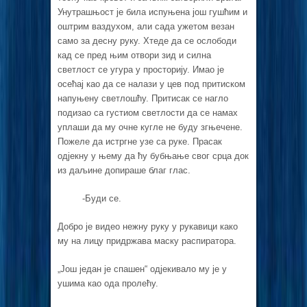
Унутрашњост је била испуњена још гушћим и
оштрим ваздухом, али сада ужетом везан
само за десну руку. Хтеде да се ослободи
кад се пред њим отвори зид и силна
светлост се угура у просторију. Имао је
осећај као да се налази у цев под притиском
напуњену светлошћу. Притисак се нагло
подизао са густиом светлости да се намах
уплаши да му очне кугле не буду згњечене.
Пожеле да истргне узе са руке. Прасак
одјекну у њему да ћу бубњање свог срца док
из даљине допираше благ глас.
-Буди се.
Добро је видео нежну руку у рукавици како
му на лицу придржава маску распиратора.
„Још један је спашен“ одјекивало му је у
ушима као ода пролећу.