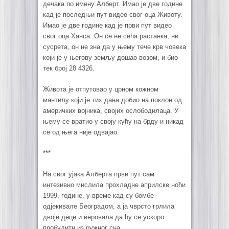
дечака по имену Алберт. Имао је две године
кад је последњи пут видео свог оца Животу.
Имао је две године кад је први пут видео
свог оца Ханса. Он се не сећа растанка, ни
сусрета, он не зна да у њему тече крв човека
који је у његову земљу дошао возом, и био
тек број 28 4326.
Живота је отпутовао у црном кожном
мантилу који је тих дана добио на поклон од
америчких војника, својих ослободилаца. У
њему се вратио у своју кућу на брду и никад
се од њега није одвајао.
***
На свог ујака Алберта први пут сам
интезивно мислила прохладне априлске ноћи
1999. године, у време кад су бомбе
одјекивале Београдом, а ја чврсто грлила
двоје деце и веровала да ћу се ускоро
пробудити из ружног сна.