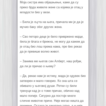
Моја сестра има објашњење, каже да су
преко брда живеле жене са којима је отац у
младости био у вези.
–
Била је љута на њега, причала ми је да је
мучио баку због других жена.
–
Сво петоро деце је било привржено мајци,
била је блага и брижна, не могу да кажем да
је отац био лош према нама, пре бих рекао
да је превише волео живот.
–
Занима ме његов син Алберт, наш рођак,
да ли је причао о њему?
–
Да, рекао нам је истину, мада је одувек био
затворен и мало говорио. Ко зна шта се
збивало у његовој души. Ретки су били
тренуци кад је о томе причао, обично кад
мало попије. Сигурно да постоје многе
сличне животне приче. Није могао ништа да
промени. Остала је закопана тајна, а и није