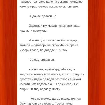
присност са њим, да је на секунд помислио
како је мрак његово исконско склониште.
-Одакле долазиш?
Заустави му мисли непознати глас,
храпав и промукао.
-Не зна. До скора сам био испред
тамила – одговори не окречући се према
извору гласа, па додаде : -А, ти?
-Ја сам овдашњи.
-Ја нисам, – рече трудећи се да
задржи нрмалну присебност, а кроз главу му
проструји идеја да води разговор са неком
животињом подземља. – Где си сад? Не
видим ни твој одраз у мраку.
-Ако не можеш да ме видиш или си
бегунац или си скренуо. Тречег нема.