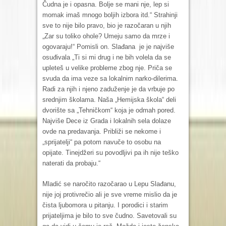
Čudna je i opasna. Bolje se mani nje, lep si
momak imaš mnogo boljih izbora itd.“ Strahinji
sve to nije bilo pravo, bio je razočaran u njih
„Zar su toliko ohole? Umeju samo da mrze i
ogovaraju!“ Pomisli on. Slađana je je najviše
osuđivala „Ti si mi drug i ne bih volela da se
upleteš u velike probleme zbog nje. Priča se
svuda da ima veze sa lokalnim narko-dilerima.
Radi za njih i njeno zaduženje je da vrbuje po
srednjim školama. Naša „Hemijska škola“ deli
dvorište sa „Tehničkom“ koja je odmah pored.
Najviše Dece iz Grada i lokalnih sela dolaze
ovde na predavanja. Približi se nekome i
„sprijatelji“ pa potom navuče to osobu na
opijate. Tinejdžeri su povodljivi pa ih nije teško
naterati da probaju.“
Mladić se naročito razočarao u Lepu Slađanu,
nije joj protivrečio ali je sve vreme mislio da je
čista ljubomora u pitanju. I porodici i starim
prijateljima je bilo to sve čudno. Savetovali su