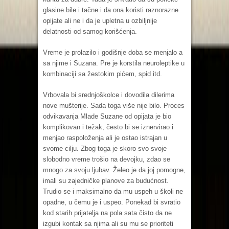
glasine bile i tačne i da ona koristi raznorazne
opijate ali ne i da je upletna u ozbiljnije
delatnosti od samog korišćenja.
Vreme je prolazilo i godišnje doba se menjalo a
sa njime i Suzana. Pre je korstila neuroleptike u
kombinaciji sa žestokim pićem, spid itd.
Vrbovala bi srednjoškolce i dovodila dilerima
nove mušterije. Sada toga više nije bilo. Proces
odvikavanja Mlade Suzane od opijata je bio
komplikovan i težak, često bi se iznervirao i
menjao raspoloženja ali je ostao istrajan u
svome cilju. Zbog toga je skoro svo svoje
slobodno vreme trošio na devojku, zdao se
mnogo za svoju ljubav. Želeo je da joj pomogne,
imali su zajedničke planove za budućnost.
Trudio se i maksimalno da mu uspeh u školi ne
opadne, u čemu je i uspeo. Ponekad bi svratio
kod starih prijatelja na pola sata čisto da ne
izgubi kontak sa njima ali su mu se prioriteti