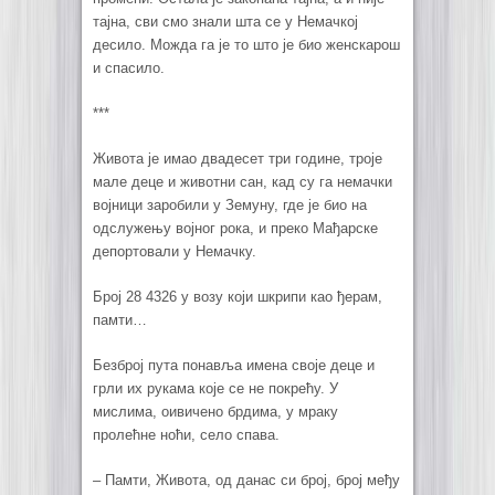
тајна, сви смо знали шта се у Немачкој
десило. Можда га је то што је био женскарош
и спасило.
***
Живота је имао двадесет три године, троје
мале деце и животни сан, кад су га немачки
војници заробили у Земуну, где је био на
одслужењу војног рока, и преко Мађарске
депортовали у Немачку.
Број 28 4326 у возу који шкрипи као ђерам,
памти…
Безброј пута понавља имена своје деце и
грли их рукама које се не покрећу. У
мислима, оивичено брдима, у мраку
пролећне ноћи, село спава.
–
Памти, Живота, од данас си број, број међу