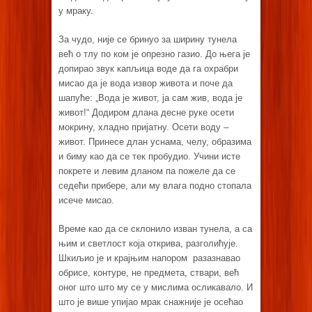
у мраку.
За чудо, није се бринуо за ширину тунела
већ о тлу по ком је опрезно газио. До њега је
допирао звук капљица воде да га охрабри
мисао да је вода извор живота и поче да
шапуће: „Вода је живот, ја сам жив, вода је
живот!“ Додиром длана десне руке осети
мокрину, хладно пријатну. Осети воду –
живот. Принесе длан уснама, челу, образима
и биму као да се тек пробудио. Учини исте
покрете и левим дланом па пожеле да се
седећи прибере, али му влага подно стопала
исече мисао.
Време као да се склонило изван тунела, а са
њим и светлост која открива, разголићује.
Шкиљио је и крајњим напором разазнавао
обрисе, контуре, не предмета, ствари, већ
оног што што му се у мислима осликавало. И
што је више упијао мрак снажније је осећао