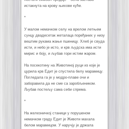
истакнута на крову њихове куће.
*
У малом немачком селу на врелом летњем
сунцу двадесетак жеталаца поређаних у низу
вештим рукама жање пшеницу. Хлеб је свуда
исти, и небо је исто, и крв људска има исти
мирис и боју, и љубав гори истим жаром.
На посекотину на Животиној руци из које је
цурила крв Едит је спустила белу марамицу.
Погледала га је у модро-плаве очи и
заборавила да не сме са заробљеником.
Љубав постељу сама себи спрема.
*
На железничкој станици у порушеном
немачком граду Едит је Животи махала
белом марамицом. У наручју је држала