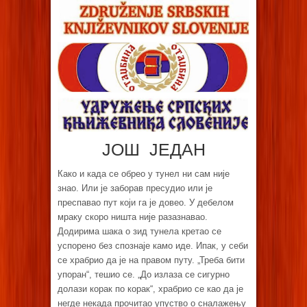
ЈОШ ЈЕДАН
Како и када се обрео у тунел ни сам није
знао. Или је заборав пресудио или је
преспавао пут који га је довео. У дебелом
мраку скоро ништа није разазнавао.
Додирима шака о зид тунела кретао се
успорено без спознаје камо иде. Ипак, у себи
се храбрио да је на правом путу. „Треба бити
упоран“, тешио се. „До излаза се сигурно
долази корак по корак“, храбрио се као да је
негде некада прочитао упуство о сналажењу