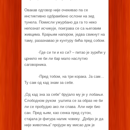
Овакав одговор није очекивао па се
инстиктивно одбрамбено ослони на зид
тунела. Помисли ужурбано да га то неко
непознат исчикује, поиграва се са његовим
живцима. Крајњим напором, једва свикнут на
таму, разазнавао је кунтуру бића пред собом.
-Где си ти и ко си? – питао је зурећи у
црнило не би ли бар мало наслутио
саговорника.
-Пред тобом, на три корака. Ја сам…
Ту сам од кад знам за себе.
„Од кад зна за себе“ брујало му је у лобањи.
Слободном руком уштипа се за образ не би
ли се пробудио ако ли спава. Али није био
сан. Пред њим, као сенка пред сутон,
стајала је фигура налик човеку. „Добро је да
није животиња“ пројури му мисао док је