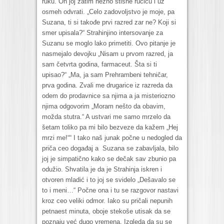
ruku. On joj zatim nežno stisne ručicu i uz
osmeh odvrati. „Celo zadovoljstvo je moje, pa
Suzana, ti si takođe prvi razred zar ne? Koji si
smer upisala?“ Strahinjino intersovanje za
Suzanu se moglo lako primetiti. Ovo pitanje je
nasmejalo devojku „Nisam u prvom razred, ja
sam četvrta godina, farmaceut. Šta si ti
upisao?“ „Ma, ja sam Prehrambeni tehničar,
prva godina. Zvali me drugarice iz razreda da
odem do prodavnice sa njima a ja misteriozno
njima odgovorim „Moram nešto da obavim,
možda stutra.“ A ustvari me samo mrzelo da
šetam toliko pa mi bilo bezveze da kažem „Hej
mrzi me!““ I tako naš junak počne u nedogled da
priča ceo događaj a Suzana se zabavljala, bilo
joj je simpatično kako se dečak sav zbunio pa
odužio. Shvatila je da je Strahinja iskren i
otvoren mladić i to joj se svidelo „Dešavalo se
to i meni…“ Počne ona i tu se razgovor nastavi
kroz ceo veliki odmor. Iako su pričali nepunih
petnaest minuta, oboje stekoše utisak da se
poznaju već dugo vremena. Izgleda da su se