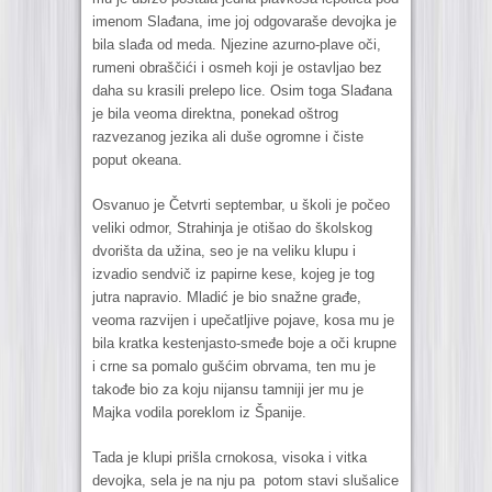
imenom Slađana, ime joj odgovaraše devojka je
bila slađa od meda. Njezine azurno-plave oči,
rumeni obraščići i osmeh koji je ostavljao bez
daha su krasili prelepo lice. Osim toga Slađana
je bila veoma direktna, ponekad oštrog
razvezanog jezika ali duše ogromne i čiste
poput okeana.
Osvanuo je Četvrti septembar, u školi je počeo
veliki odmor, Strahinja je otišao do školskog
dvorišta da užina, seo je na veliku klupu i
izvadio sendvič iz papirne kese, kojeg je tog
jutra napravio. Mladić je bio snažne građe,
veoma razvijen i upečatljive pojave, kosa mu je
bila kratka kestenjasto-smeđe boje a oči krupne
i crne sa pomalo gušćim obrvama, ten mu je
takođe bio za koju nijansu tamniji jer mu je
Majka vodila poreklom iz Španije.
Tada je klupi prišla crnokosa, visoka i vitka
devojka, sela je na nju pa potom stavi slušalice