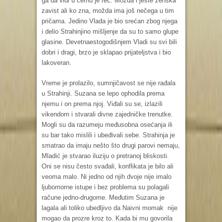
ga da vidi u čemu je reč. Možda i jeste ženska
zavist ali ko zna, možda ima još nečega u tim
pričama. Jedino Vlada je bio srećan zbog njega
i delio Strahinjino mišljenje da su to samo glupe
glasine. Devetnaestogodišnjem Vladi su svi bili
dobri i dragi, brzo je sklapao prijateljstva i bio
lakoveran.
Vreme je prolazilo, sumnjičavost se nije rađala
u Strahinji. Suzana se lepo ophodila prema
njemu i on prema njoj. Viđali su se, izlazili
vikendom i stvarali divne zajedničke trenutke.
Mogli su da razumeju međusobna osećanja ili
su bar tako mislili i ubeđivali sebe. Strahinja je
smatrao da imaju nešto što drugi parovi nemaju,
Mladić je stvarao iluziju o pretranoj bliskosti.
Oni se nisu često svađali, konflikata je bilo ali
veoma malo. Ni jedno od njih dvoje nije imalo
ljubomorne istupe i bez problema su polagali
račune jedno-drugome. Međutim Suzana je
lagala ali toliko ubedljivo da Naivni momak nije
mogao da prozre kroz to. Kada bi mu govorila