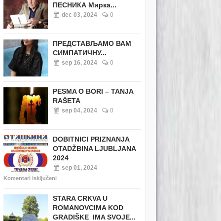
ПЕСНИКА Мирка...
dec 03, 2024
0
ПРЕДСТАВЉАМО ВАМ
СИМПАТИЧНУ...
sep 16, 2024
0
PESMA O BORI – TANJA
RAŠETA
sep 04, 2024
0
DOBITNICI PRIZNANJA
OTADŽBINA LJUBLJANA
2024
sep 01, 2024
Komentari isključeni
STARA CRKVA U
ROMANOVCIMA KOD
GRADIŠKE IMA SVOJE...