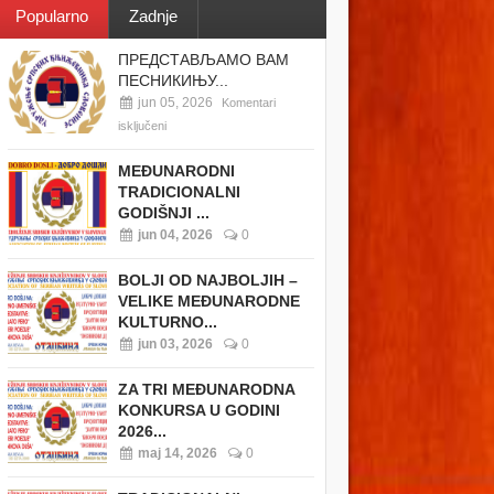
Popularno
Zadnje
ПРЕДСТАВЉАМО ВАМ
ПЕСНИКИЊУ...
jun 05, 2026
Komentari
isključeni
MEĐUNARODNI
TRADICIONALNI
GODIŠNJI ...
jun 04, 2026
0
BOLJI OD NAJBOLJIH –
VELIKE MEĐUNARODNE
KULTURNO...
jun 03, 2026
0
ZA TRI MEĐUNARODNA
KONKURSA U GODINI
2026...
maj 14, 2026
0