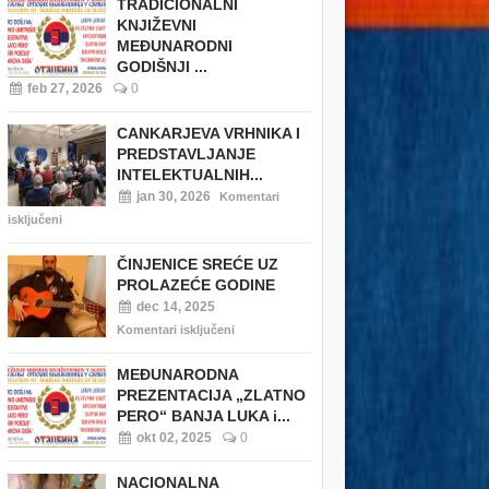
TRADICIONALNI
KNJIŽEVNI
MEĐUNARODNI
GODIŠNJI ...
feb 27, 2026
0
CANKARJEVA VRHNIKA I
PREDSTAVLJANJE
INTELEKTUALNIH...
jan 30, 2026
Komentari
isključeni
ČINJENICE SREĆE UZ
PROLAZEĆE GODINE
dec 14, 2025
Komentari isključeni
MEĐUNARODNA
PREZENTACIJA „ZLATNO
PERO“ BANJA LUKA i...
okt 02, 2025
0
NACIONALNA