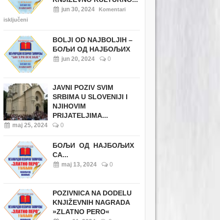
jun 30, 2024
Komentari
isključeni
BOLJI OD NAJBOLJIH –
БОЉИ ОД НАЈБОЉИХ
jun 20, 2024
0
JAVNI POZIV SVIM
SRBIMA U SLOVENIJI I
NJIHOVIM
PRIJATELJIMA...
maj 25, 2024
0
БОЉИ ОД НАЈБОЉИХ
СА...
maj 13, 2024
0
POZIVNICA NA DODELU
KNJIŽEVNIH NAGRADA
»ZLATNO PERO«