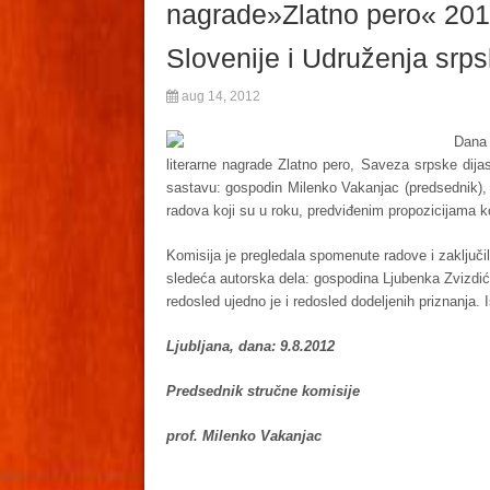
nagrade»Zlatno pero« 201
Slovenije i Udruženja srps
aug 14, 2012
Dana 
literarne nagrade Zlatno pero, Saveza srpske dija
sastavu: gospodin Milenko Vakanjac (predsednik), 
radova koji su u roku, predviđenim propozicijama 
Komisija je pregledala spomenute radove i zaključil
sledeća autorska dela: gospodina Ljubenka Zvizdić
redosled ujedno je i redosled dodeljenih priznanja. 
Ljubljana, dana: 9.8.2012
Predsednik stručne komisije
prof. Milenko Vakanjac