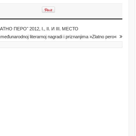
ПЕРО" 2012, I., II. И III. МЕСТО
međunarodnoj literarnoj nagradi i priznanjima »Zlatno pero«