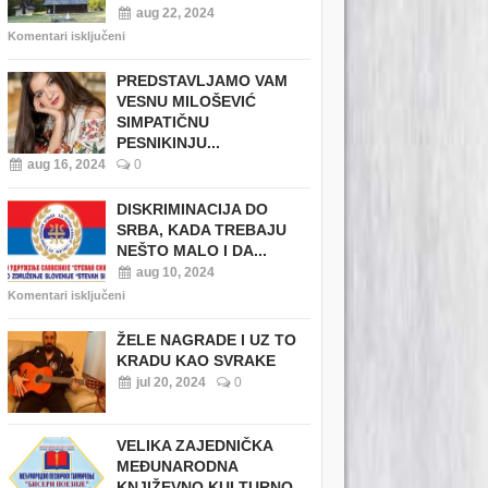
aug 22, 2024
Komentari isključeni
PREDSTAVLJAMO VAM
VESNU MILOŠEVIĆ
SIMPATIČNU
PESNIKINJU...
aug 16, 2024
0
DISKRIMINACIJA DO
SRBA, KADA TREBAJU
NEŠTO MALO I DA...
aug 10, 2024
Komentari isključeni
ŽELE NAGRADE I UZ TO
KRADU KAO SVRAKE
jul 20, 2024
0
VELIKA ZAJEDNIČKA
MEĐUNARODNA
KNJIŽEVNO KULTURNO...