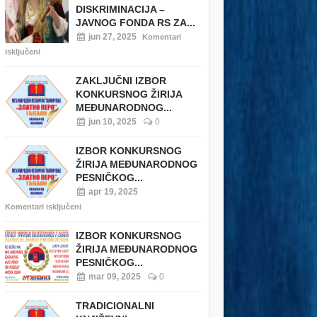
DISKRIMINACIJA –
JAVNOG FONDA RS ZA...
jun 27, 2025
Komentari
isključeni
ZAKLJUČNI IZBOR
KONKURSNOG ŽIRIJA
MEĐUNARODNOG...
jun 10, 2025
0
IZBOR KONKURSNOG
ŽIRIJA MEĐUNARODNOG
PESNIČKOG...
apr 19, 2025
Komentari isključeni
IZBOR KONKURSNOG
ŽIRIJA MEĐUNARODNOG
PESNIČKOG...
mar 09, 2025
0
TRADICIONALNI