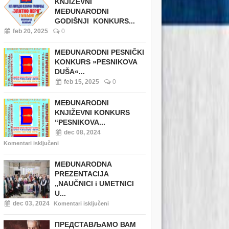
KNJIŽEVNI
MEĐUNARODNI
GODIŠNJI KONKURS...
feb 20, 2025
0
MEĐUNARODNI PESNIČKI
KONKURS »PESNIKOVA
DUŠA«...
feb 15, 2025
0
MEĐUNARODNI
KNJIŽEVNI KONKURS
“PESNIKOVA...
dec 08, 2024
Komentari isključeni
MEĐUNARODNA
PREZENTACIJA
„NAUČNICI i UMETNICI
U...
dec 03, 2024
Komentari isključeni
ПРЕДСТАВЉАМО ВАМ