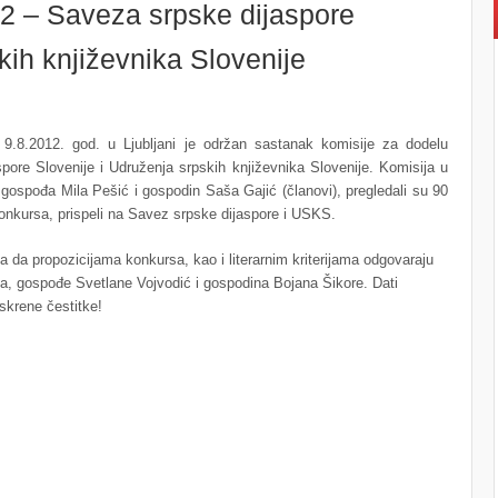
2 – Saveza srpske dijaspore
kih književnika Slovenije
9.8.2012. god. u Ljubljani je održan sastanak komisije za dodelu
spore Slovenije i Udruženja srpskih književnika Slovenije. Komisija u
gospođa Mila Pešić i gospodin Saša Gajić (članovi), pregledali su 90
konkursa, prispeli na Savez srpske dijaspore i USKS.
a da propozicijama konkursa, kao i literarnim kriterijama odgovaraju
a, gospođe Svetlane Vojvodić i gospodina Bojana Šikore. Dati
Iskrene čestitke!