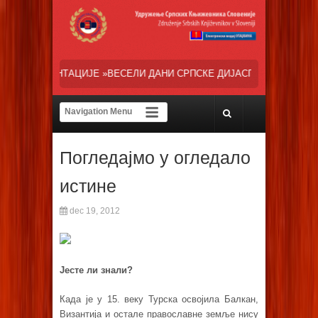
СЕЛИ ДАНИ СРПСКЕ ДИЈАСПОРЕ« НАША ТРЕНУТНА ОСНОВНА ЗАЛАГАЊ
Погледајмо у огледало
истине
dec 19, 2012
Јесте ли знали?
Када је у 15. веку Турска освојила Балкан,
Византија и остале православне земље нису