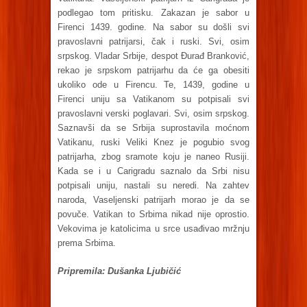
podlegao tom pritisku. Zakazan je sabor u
Firenci 1439. godine. Na sabor su došli svi
pravoslavni patrijarsi, čak i ruski. Svi, osim
srpskog. Vladar Srbije, despot Đurađ Branković,
rekao je srpskom patrijarhu da će ga obesiti
ukoliko ode u Firencu. Te, 1439, godine u
Firenci uniju sa Vatikanom su potpisali svi
pravoslavni verski poglavari. Svi, osim srpskog.
Saznavši da se Srbija suprostavila moćnom
Vatikanu, ruski Veliki Knez je pogubio svog
patrijarha, zbog sramote koju je naneo Rusiji.
Kada se i u Carigradu saznalo da Srbi nisu
potpisali uniju, nastali su neredi. Na zahtev
naroda, Vaseljenski patrijarh morao je da se
povuče. Vatikan to Srbima nikad nije oprostio.
Vekovima je katolicima u srce usađivao mržnju
prema Srbima.
Pripremila: Dušanka Ljubičić