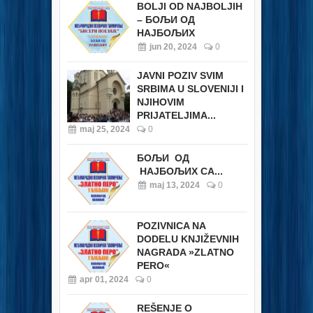
BOLJI OD NAJBOLJIH
– БОЉИ ОД
НАЈБОЉИХ
jun 20, 2024
0
JAVNI POZIV SVIM
SRBIMA U SLOVENIJI I
NJIHOVIM
PRIJATELJIMA...
maj 25, 2024
0
БОЉИ ОД
НАЈБОЉИХ СА...
maj 13, 2024
0
POZIVNICA NA
DODELU KNJIŽEVNIH
NAGRADA »ZLATNO
PERO«
apr 01, 2024
0
REŠENJE O