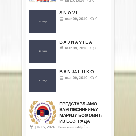
jul 25, 2026
0
S N O V I
mar 09, 2010
0
B A J N A V I L A
mar 09, 2010
0
B A N JA L U K O
mar 09, 2010
0
ПРЕДСТАВЉАМО
ВАМ ПЕСНИКИЊУ
МАРИЈУ БОЖОВИЋ
ИЗ БЕОГРАДА
jun 05, 2026
Komentari isključeni