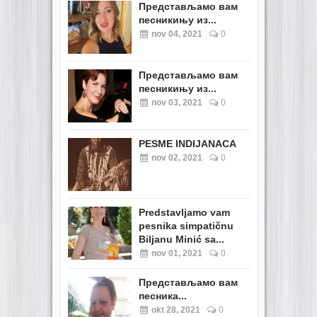
Представљамо вам
песникињу из...
nov 04, 2021
0
Представљамо вам
песникињу из...
nov 03, 2021
0
PESME INDIJANACA
nov 02, 2021
0
Predstavljamo vam
pesnika simpatičnu
Biljanu Minić sa...
nov 01, 2021
0
Представљамо вам
песника...
okt 28, 2021
0