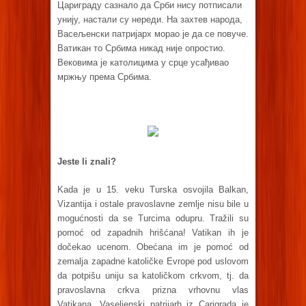
Цариграду сазнало да Срби нису потписали
унију, настали су нереди. На захтев народа,
Васељенски патријарх морао је да се повуче.
Ватикан то Србима никад није опростио.
Вековима је католицима у срце усађивао
мржњу према Србима.
Jeste li znali?
Kada je u 15. veku Turska osvojila Balkan,
Vizantija i ostale pravoslavne zemlje nisu bile u
mogućnosti da se Turcima odupru. Tražili su
pomoć od zapadnih hrišćana! Vatikan ih je
dočekao ucenom. Obećana im je pomoć od
zemalja zapadne katoličke Evrope pod uslovom
da potpišu uniju sa katoličkom crkvom, tj. da
pravoslavna crkva prizna vrhovnu vlas
Vatikana. Vaseljenski patrijarh iz Carigrada je