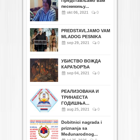
Представљамо вам
песникињу...
okt 06, 2021
0
PREDSTAVLJAMO VAM
MLADOG PESNIKA
sep 29, 2021
0
УБИСТВО ВОЖДА
КАРАЂОРЂА
sep 04, 2021
0
РЕАЛИЗОВАНA И
ТРИНАЕСТА
ГОДИШЊА...
aug 25, 2021
0
Dobitnici nagrada i
priznanja sa
Međunarodnog...