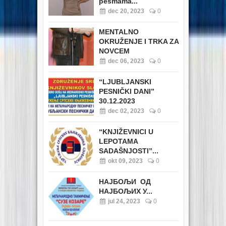
pesmama...
dec 20, 2023
0
MENTALNO
OKRUŽENJE I TRKA ZA
NOVCEM
dec 06, 2023
0
“LJUBLJANSKI
PESNIČKI DANI”
30.12.2023
dec 02, 2023
0
“KNJIŽEVNICI U
LEPOTAMA
SADAŠNJOSTI”...
okt 09, 2023
0
НАЈБОЉИ ОД
НАЈБОЉИХ У...
jul 24, 2023
0