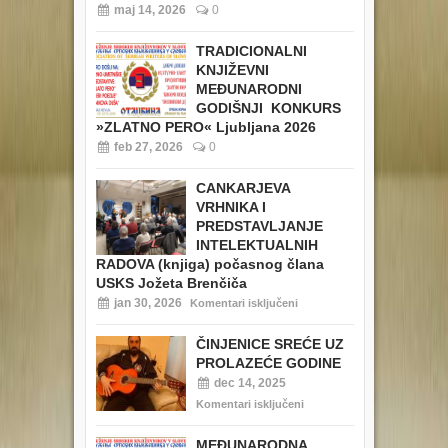
maj 14, 2026
0
TRADICIONALNI
KNJIŽEVNI
MEĐUNARODNI
GODIŠNJI KONKURS
»ZLATNO PERO« Ljubljana 2026
feb 27, 2026
0
CANKARJEVA
VRHNIKA I
PREDSTAVLJANJE
INTELEKTUALNIH
RADOVA (knjiga) počasnog člana
USKS Jožeta Brenčiča
jan 30, 2026
Komentari isključeni
ČINJENICE SREĆE UZ
PROLAZEĆE GODINE
dec 14, 2025
Komentari isključeni
MEĐUNARODNA