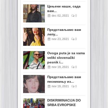
Цењени наши, сада
вам...
dec 02, 2021
0
Представљамо вам
лепу...
nov 23, 2021
0
Ovoga puta je sa vama
veliki slovenački
pesnik i...
nov 19, 2021
0
Представљамо вам
песникињу из...
nov 19, 2021
0
DISKRIMINACIJA DO
SRBA EVROPSKE