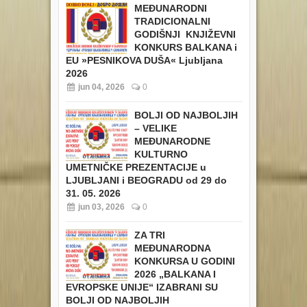
MEĐUNARODNI
TRADICIONALNI
GODIŠNJI KNJIŽEVNI
KONKURS BALKANA i
EU
»PESNIKOVA DUŠA« Ljubljana
2026
jun 04, 2026
0
BOLJI OD NAJBOLJIH
– VELIKE
MEĐUNARODNE
KULTURNO
UMETNIČKE PREZENTACIJE u
LJUBLJANI i BEOGRADU od 29 do
31. 05. 2026
jun 03, 2026
0
ZA TRI
MEĐUNARODNA
KONKURSA U GODINI
2026 „BALKANA I
EVROPSKE UNIJE“ IZABRANI SU
BOLJI OD NAJBOLJIH