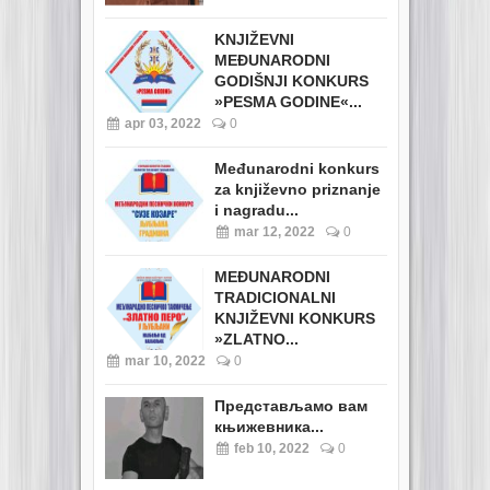
KNJIŽEVNI
MEĐUNARODNI
GODIŠNJI KONKURS
»PESMA GODINE«...
apr 03, 2022
0
Međunarodni konkurs
za književno priznanje
i nagradu...
mar 12, 2022
0
MEĐUNARODNI
TRADICIONALNI
KNJIŽEVNI KONKURS
»ZLATNO...
mar 10, 2022
0
Представљамо вам
књижевника...
feb 10, 2022
0