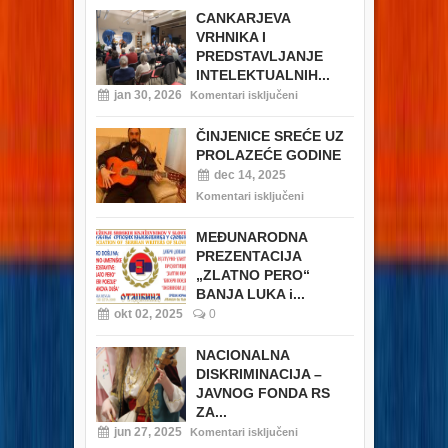
CANKARJEVA
VRHNIKA I
PREDSTAVLJANJE
INTELEKTUALNIH...
jan 30, 2026
Komentari isključeni
ČINJENICE SREĆE UZ
PROLAZEĆE GODINE
dec 14, 2025
Komentari isključeni
MEĐUNARODNA
PREZENTACIJA
„ZLATNO PERO“
BANJA LUKA i...
okt 02, 2025
0
NACIONALNA
DISKRIMINACIJA –
JAVNOG FONDA RS
ZA...
jun 27, 2025
Komentari isključeni