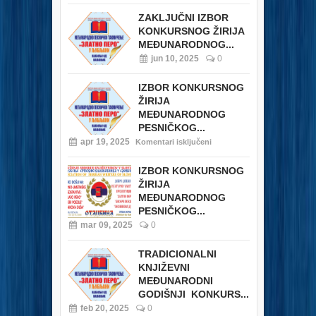
ZAKLJUČNI IZBOR
KONKURSNOG ŽIRIJA
MEĐUNARODNOG...
jun 10, 2025
0
IZBOR KONKURSNOG
ŽIRIJA
MEĐUNARODNOG
PESNIČKOG...
apr 19, 2025
Komentari isključeni
IZBOR KONKURSNOG
ŽIRIJA
MEĐUNARODNOG
PESNIČKOG...
mar 09, 2025
0
TRADICIONALNI
KNJIŽEVNI
MEĐUNARODNI
GODIŠNJI KONKURS...
feb 20, 2025
0