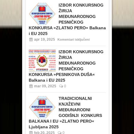
IZBOR KONKURSNOG
ŽIRIJA
MEĐUNARODNOG
PESNIČKOG
KONKURSA »ZLATNO PERO« Balkana
i EU 2025
apr 19, 2025
Komentari isključeni
IZBOR KONKURSNOG
ŽIRIJA
MEĐUNARODNOG
PESNIČKOG
KONKURSA »PESNIKOVA DUŠA«
Balkana i EU 2025
mar 09, 2025
0
TRADICIONALNI
KNJIŽEVNI
MEĐUNARODNI
GODIŠNJI KONKURS
BALKANA I EU »ZLATNO PERO«
Ljubljana 2025
feb 20, 2025
0