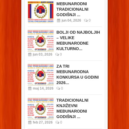
MEĐUNARODNI
TRADICIONALNI
GODIŠNJI ...
jun 04, 2026
0
BOLJI OD NAJBOLJIH
– VELIKE
MEĐUNARODNE
KULTURNO...
jun 03, 2026
0
ZA TRI
MEĐUNARODNA
KONKURSA U GODINI
2026...
maj 14, 2026
0
TRADICIONALNI
KNJIŽEVNI
MEĐUNARODNI
GODIŠNJI ...
feb 27, 2026
0