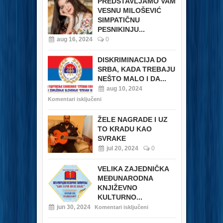
PREDSTAVLJAMO VAM
VESNU MILOŠEVIĆ
SIMPATIČNU
PESNIKINJU...
aug 16, 2024
0
DISKRIMINACIJA DO
SRBA, KADA TREBAJU
NEŠTO MALO I DA...
aug 10, 2024
Komentari isključeni
ŽELE NAGRADE I UZ
TO KRADU KAO
SVRAKE
jul 20, 2024
0
VELIKA ZAJEDNIČKA
MEĐUNARODNA
KNJIŽEVNO
KULTURNO...
jun 30, 2024
Komentari isključeni