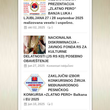
PREZENTACIJA
„ZLATNO PERO“
BANJA LUKA i
LJUBLJANA 27 i 28 septembar 2025
realizovana veselo i uspešno.
okt 02, 2025
0
NACIONALNA
DISKRIMINACIJA –
JAVNOG FONDA RS ZA
KULTURNE
DELATNOSTI (JS RS KD) POSEBNO
OBAVEŠTENJE
jun 27, 2025
Komentari isključeni
ZAKLJUČNI IZBOR
KONKURSNOG ŽIRIJA
MEĐUNARODNOG
PESNIČKOG
KONKURSA »ZLATNO PERO« Balkana
i EU 2025
jun 10, 2025
0