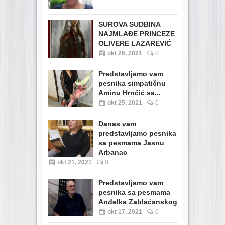
SUROVA SUDBINA
NAJMLAĐE PRINCEZE
OLIVERE LAZAREVIĆ
okt 26, 2021
0
Predstavljamo vam
pesnika simpatičnu
Aminu Hrnčić sa...
okt 25, 2021
0
Danas vam
predstavljamo pesnika
sa pesmama Jasnu
Arbanac
okt 21, 2021
0
Predstavljamo vam
pesnika sa pesmama
Anđelka Zablaćanskog
okt 17, 2021
0