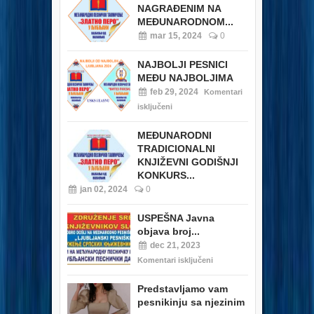
NAGRAĐENIM NA
MEĐUNARODNOM...
mar 15, 2024
0
NAJBOLJI PESNICI
MEĐU NAJBOLJIMA
feb 29, 2024
Komentari
isključeni
MEĐUNARODNI
TRADICIONALNI
KNJIŽEVNI GODIŠNJI
KONKURS...
jan 02, 2024
0
USPEŠNA Javna
objava broj...
dec 21, 2023
Komentari isključeni
Predstavljamo vam
pesnikinju sa njezinim