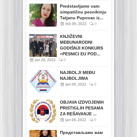
Predstavljamo vam
simpatičnu pesnikinju
Tatjanu Pupovac iz...
feb 09, 2022
0
KNJIŽEVNI
MEĐUNARODNI
GODIŠNJI KONKURS
»PESNICI EU POD...
jan 28, 2022
0
NAJBOLJI MEĐU
NAJBOLJIMA
jan 09, 2022
0
OBJAVA IZDVOJENIH
PRISTIGLIH PESAMA
ZA REŠAVANJE ...
jan 08, 2022
0
Представљамо вам