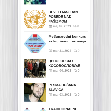
DEVETI MAJ DAN
POBEDE NAD
FAŠIZMOM
maj 09, 2023
0
Međunarodni konkurs
za književno priznanje
i...
mar 31, 2023
0
ЦРНОГОРСКО
КОСОВОСЛОВЉЕ
mar 04, 2023
0
PESMA DUŠANA
SLAVIĆA
mar 03, 2023
0
TRADICIONALNI