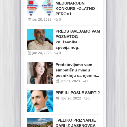
MEĐUNARODNI
KONKURS »ZLATNO
PERO« i...
jan 28, 2023
0
PREDSTAVLJAMO VAM
POZNATOG
književnika i
specijalnog...
jan 24, 2023
0
Predstavljamo vam
simpatičnu mladu
pesnikinju sa njenim...
jan 21, 2023
0
PRE ILI POSLE SMRTI?
nov 20, 2022
0
„VELIKO PRIZNANJE
DARI IZ JASENOVCA“