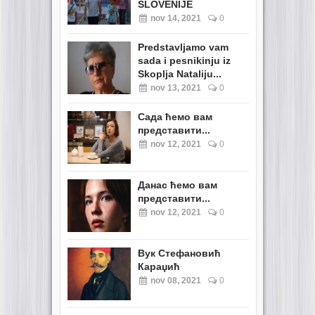
SLOVENIJE
nov 14, 2021
0
Predstavljamo vam
sada i pesnikinju iz
Skoplja Nataliju...
nov 13, 2021
0
Сада ћемо вам
представити...
nov 12, 2021
0
Данас ћемо вам
представити...
nov 12, 2021
0
Вук Стефановић
Караџић
nov 08, 2021
0