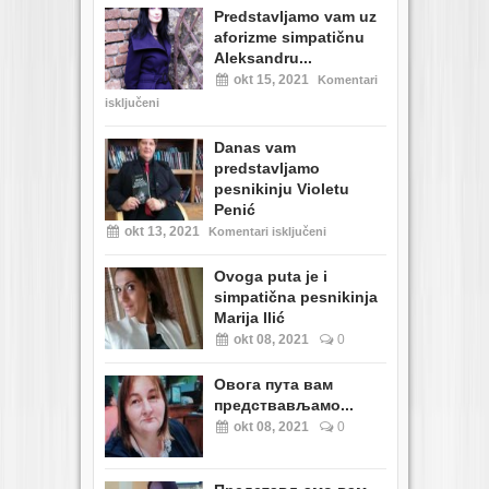
Predstavljamo vam uz
aforizme simpatičnu
Aleksandru...
okt 15, 2021
Komentari
isključeni
Danas vam
predstavljamo
pesnikinju Violetu
Penić
okt 13, 2021
Komentari isključeni
Ovoga puta je i
simpatična pesnikinja
Marija Ilić
okt 08, 2021
0
Овога пута вам
предствављамо...
okt 08, 2021
0