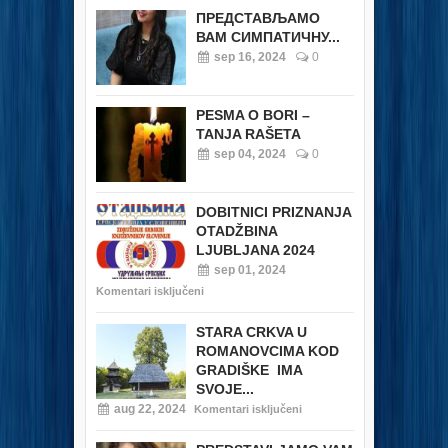
ПРЕДСТАВЉАМО
ВАМ СИМПАТИЧНУ...
sep 16, 2024
0
PESMA O BORI –
TANJA RAŠETA
sep 04, 2024
0
DOBITNICI PRIZNANJA
OTADŽBINA
LJUBLJANA 2024
sep 01, 2024
Komentari isključeni
STARA CRKVA U
ROMANOVCIMA KOD
GRADIŠKE IMA
SVOJE...
aug 22, 2024
Komentari isključeni