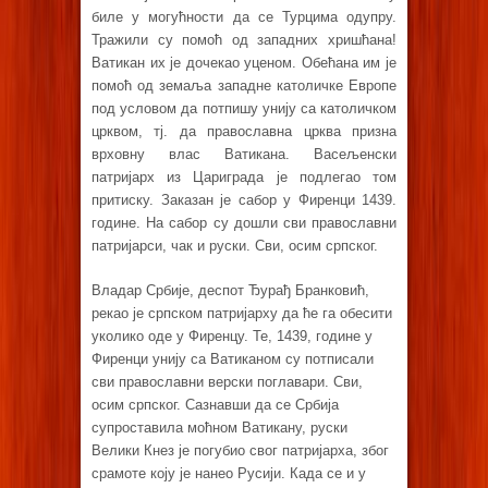
биле у могућности да се Турцима одупру.
Тражили су помоћ од западних хришћана!
Ватикан их је дочекао уценом. Обећана им је
помоћ од земаља западне католичке Европе
под условом да потпишу унију са католичком
црквом, тј. да православна црква призна
врховну влас Ватикана. Васељенски
патријарх из Цариграда је подлегао том
притиску. Заказан је сабор у Фиренци 1439.
године. На сабор су дошли сви православни
патријарси, чак и руски. Сви, осим српског.
Владар Србије, деспот Ђурађ Бранковић,
рекао је српском патријарху да ће га обесити
уколико оде у Фиренцу. Те, 1439, године у
Фиренци унију са Ватиканом су потписали
сви православни верски поглавари. Сви,
осим српског. Сазнавши да се Србија
супроставила моћном Ватикану, руски
Велики Кнез је погубио свог патријарха, због
срамоте коју је нанео Русији. Када се и у