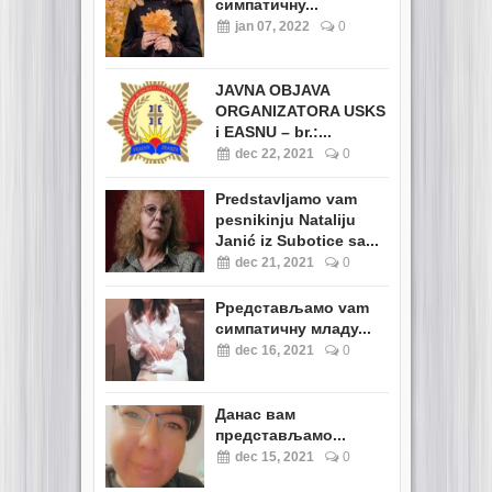
симпатичну...
jan 07, 2022
0
JAVNA OBJAVA
ORGANIZATORA USKS
i EASNU – br.:...
dec 22, 2021
0
Predstavljamo vam
pesnikinju Nataliju
Janić iz Subotice sa...
dec 21, 2021
0
Pредстављамо vam
симпатичну младу...
dec 16, 2021
0
Данас вам
представљамо...
dec 15, 2021
0