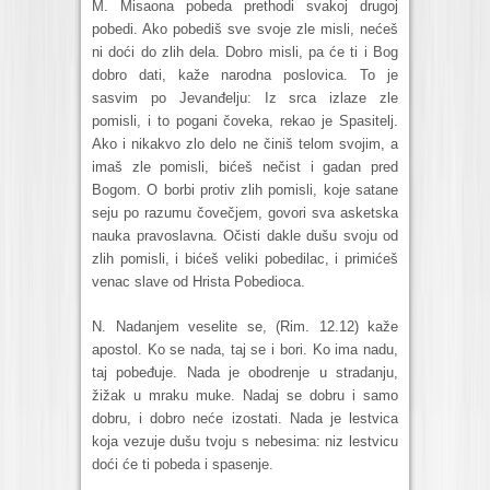
M. Misaona pobeda prethodi svakoj drugoj
pobedi. Ako pobediš sve svoje zle misli, nećeš
ni doći do zlih dela. Dobro misli, pa će ti i Bog
dobro dati, kaže narodna poslovica. To je
sasvim po Jevanđelju: Iz srca izlaze zle
pomisli, i to pogani čoveka, rekao je Spasitelj.
Ako i nikakvo zlo delo ne činiš telom svojim, a
imaš zle pomisli, bićeš nečist i gadan pred
Bogom. O borbi protiv zlih pomisli, koje satane
seju po razumu čovečjem, govori sva asketska
nauka pravoslavna. Očisti dakle dušu svoju od
zlih pomisli, i bićeš veliki pobedilac, i primićeš
venac slave od Hrista Pobedioca.
N. Nadanjem veselite se, (Rim. 12.12) kaže
apostol. Ko se nada, taj se i bori. Ko ima nadu,
taj pobeđuje. Nada je obodrenje u stradanju,
žižak u mraku muke. Nadaj se dobru i samo
dobru, i dobro neće izostati. Nada je lestvica
koja vezuje dušu tvoju s nebesima: niz lestvicu
doći će ti pobeda i spasenje.