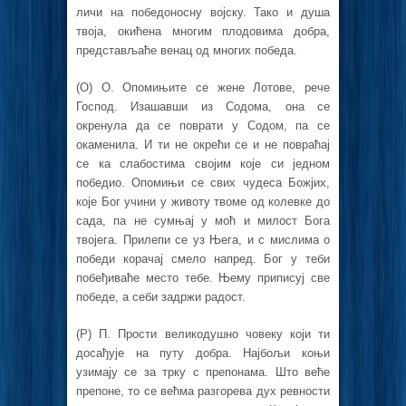
личи на победоносну војску. Тако и душа
твоја, окићена многим плодовима добра,
представљаће венац од многих победа.
(O) О. Опомињите се жене Лотове, рече
Господ. Изашавши из Содома, она се
окренула да се поврати у Содом, па се
окаменила. И ти не окрећи се и не повраћај
се ка слабостима својим које си једном
победио. Опомињи се свих чудеса Божјих,
које Бог учини у животу твоме од колевке до
сада, па не сумњај у моћ и милост Бога
твојега. Прилепи се уз Њега, и с мислима о
победи корачај смело напред. Бог у теби
побеђиваће место тебе. Њему приписуј све
победе, а себи задржи радост.
(P) П. Прости великодушно човеку који ти
досађује на путу добра. Најбољи коњи
узимају се за трку с препонама. Што веће
препоне, то се већма разгорева дух ревности