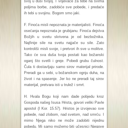
svoj u duši tvojoj. I vojevaće za tebe na svima
poljima borbe, zadobiće sve pobede, i predaće
ih tebi u svojinu. Bogom smo jaki.
F. Finoća misli nepoznata je materijalisti. Finoća
osećanja nepoznata je grubijanu. Finoća dejstva
Božjih u svetu skrivena je od bezbožnika.
Najfinije sile na svetu najjače su sile. Zato
kontroliši misli svoje, i pretvori ih sve u molitve.
Tako će sva duša tvoja postati kao božanski
oganj što svetli i greje. Pobedi grubu čulnost.
Čula ti dostavljaju samo sirov materijal prirode.
Preradi ga u sebi, u božanskom ognju duha, na
život i na spasenje. Jer ko ne preradi taj sirov
materijal, pretvara isti u trulež i smrt.
H. Hvala Bogu koji nam dade pobjedu kroz
Gospoda našeg Isusa Hrista, govori veliki Pavle
apostol (I Kor. 15.57). Hristos je izvojevao sve
pobede, nad zlobom, nad svetom, nad smrću. I
mimo Njega niko ne može zadobiti nijednu
pobedu. Mi samo možemo biti učesnici Njegove