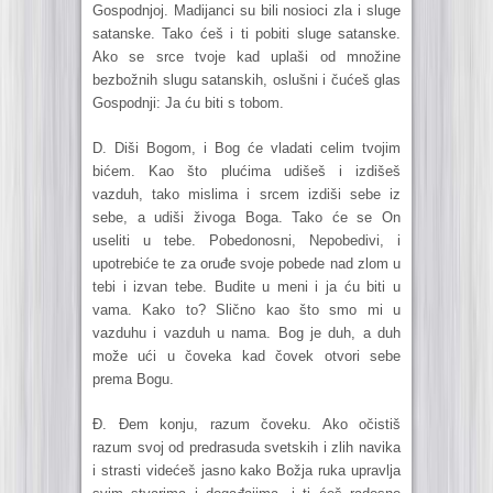
Gospodnjoj. Madijanci su bili nosioci zla i sluge
satanske. Tako ćeš i ti pobiti sluge satanske.
Ako se srce tvoje kad uplaši od množine
bezbožnih slugu satanskih, oslušni i čućeš glas
Gospodnji: Ja ću biti s tobom.
D. Diši Bogom, i Bog će vladati celim tvojim
bićem. Kao što plućima udišeš i izdišeš
vazduh, tako mislima i srcem izdiši sebe iz
sebe, a udiši živoga Boga. Tako će se On
useliti u tebe. Pobedonosni, Nepobedivi, i
upotrebiće te za oruđe svoje pobede nad zlom u
tebi i izvan tebe. Budite u meni i ja ću biti u
vama. Kako to? Slično kao što smo mi u
vazduhu i vazduh u nama. Bog je duh, a duh
može ući u čoveka kad čovek otvori sebe
prema Bogu.
Đ. Đem konju, razum čoveku. Ako očistiš
razum svoj od predrasuda svetskih i zlih navika
i strasti videćeš jasno kako Božja ruka upravlja