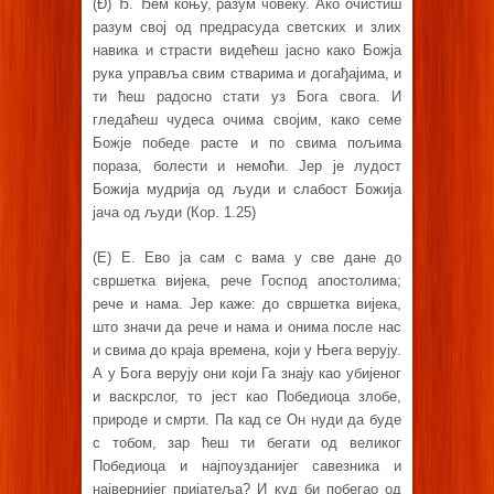
(Đ) Ђ. Ђем коњу, разум човеку. Ако очистиш
разум свој од предрасуда светских и злих
навика и страсти видећеш јасно како Божја
рука управља свим стварима и догађајима, и
ти ћеш радосно стати уз Бога свога. И
гледаћеш чудеса очима својим, како семе
Божје победе расте и по свима пољима
пораза, болести и немоћи. Јер је лудост
Божија мудрија од људи и слабост Божија
јача од људи (Кор. 1.25)
(E) Е. Ево ја сам с вама у све дане до
свршетка вијека, рече Господ апостолима;
рече и нама. Јер каже: до свршетка вијека,
што значи да рече и нама и онима после нас
и свима до краја времена, који у Њега верују.
А у Бога верују они који Га знају као убијеног
и васкрслог, то јест као Победиоца злобе,
природе и смрти. Па кад се Он нуди да буде
с тобом, зар ћеш ти бегати од великог
Победиоца и најпоузданијег савезника и
највернијег пријатеља? И куд би побегао од