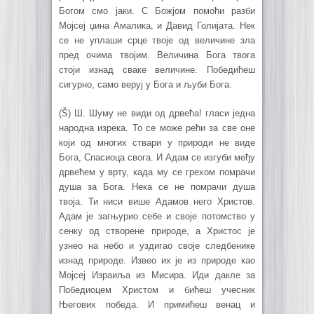
Богом смо јаки. С Божјом помоћи разби
Мојсеј џина Амалика, и Давид Голијата. Нек
се не уплаши срце твоје од величине зла
пред очима твојим. Величина Бога твога
стоји изнад сваке величине. Победићеш
сигурно, само веруј у Бога и љуби Бога.
(Š) Ш. Шуму не види од дрвећа! гласи једна
народна изрека. То се може рећи за све оне
који од многих ствари у природи не виде
Бога, Спасиоца свога. И Адам се изгуби међу
дрвећем у врту, када му се грехом помрачи
душа за Бога. Нека се не помрачи душа
твоја. Ти ниси више Адамов него Христов.
Адам је загњурио себе и своје потомство у
сенку од створене природе, а Христос је
узнео на небо и уздигао своје следбенике
изнад природе. Извео их је из природе као
Мојсеј Израиља из Мисира. Иди дакле за
Победиоцем Христом и бићеш учесник
Његових победа. И примићеш венац и