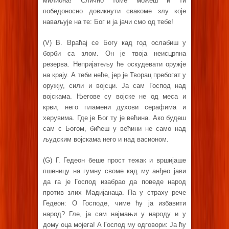
милиона! Слично томе можеш и ти
победоносно довикнути свакоме злу које
наваљује на те: Бог и ја јачи смо од тебе!
(V) В. Враћај се Богу кад год ослабиш у
борби са злом. Он је твоја неисцрпна
резерва. Непријатељу ће оскудевати оружје
на крају. А теби неће, јер је Творац пребогат у
оружју, сили и војсци. Ја сам Господ над
војскама. Његове су војске не од меса и
крви, него пламени духови серафима и
херувима. Где је Бог ту је већина. Ако будеш
сам с Богом, бићеш у већини не само над
људским војскама него и над васионом.
(G) Г. Гедеон беше прост тежак и вршијаше
пшеницу на гумну своме кад му анђео јави
да га је Господ изабрао да поведе народ
против злих Мадијанаца. Па у страху рече
Гедеон: О Господе, чиме ћу ја избавити
народ? Гле, ја сам најмањи у народу и у
дому оца мојега! А Господ му одговори: Ја ћу