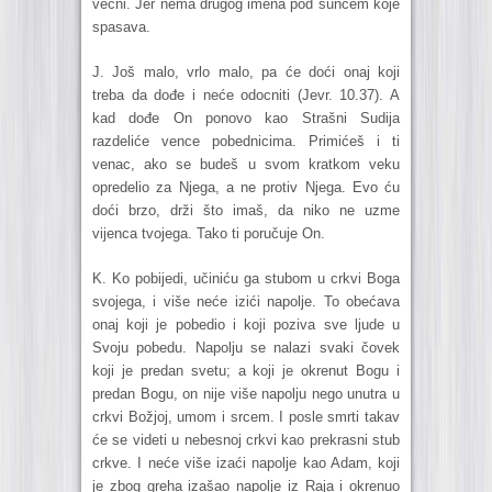
večni. Jer nema drugog imena pod suncem koje
spasava.
J. Još malo, vrlo malo, pa će doći onaj koji
treba da dođe i neće odocniti (Jevr. 10.37). A
kad dođe On ponovo kao Strašni Sudija
razdeliće vence pobednicima. Primićeš i ti
venac, ako se budeš u svom kratkom veku
opredelio za Njega, a ne protiv Njega. Evo ću
doći brzo, drži što imaš, da niko ne uzme
vijenca tvojega. Tako ti poručuje On.
K. Ko pobijedi, učiniću ga stubom u crkvi Boga
svojega, i više neće izići napolje. To obećava
onaj koji je pobedio i koji poziva sve ljude u
Svoju pobedu. Napolju se nalazi svaki čovek
koji je predan svetu; a koji je okrenut Bogu i
predan Bogu, on nije više napolju nego unutra u
crkvi Božjoj, umom i srcem. I posle smrti takav
će se videti u nebesnoj crkvi kao prekrasni stub
crkve. I neće više izaći napolje kao Adam, koji
je zbog greha izašao napolje iz Raja i okrenuo