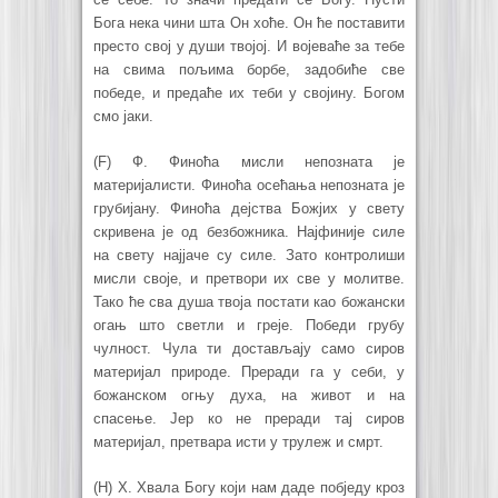
Бога нека чини шта Он хоће. Он ће поставити
престо свој у души твојој. И војеваће за тебе
на свима пољима борбе, задобиће све
победе, и предаће их теби у својину. Богом
смо јаки.
(F) Ф. Финоћа мисли непозната је
материјалисти. Финоћа осећања непозната је
грубијану. Финоћа дејства Божјих у свету
скривена је од безбожника. Најфиније силе
на свету најјаче су силе. Зато контролиши
мисли своје, и претвори их све у молитве.
Тако ће сва душа твоја постати као божански
огањ што светли и греје. Победи грубу
чулност. Чула ти достављају само сиров
материјал природе. Преради га у себи, у
божанском огњу духа, на живот и на
спасење. Јер ко не преради тај сиров
материјал, претвара исти у трулеж и смрт.
(H) Х. Хвала Богу који нам даде побједу кроз