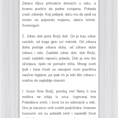
Zdravu šljivu prihvatiće domaćin u ruku, a
kvarnu pustiće da padne svinjama. Pobeda
znači zdravlje. Koji pobjedi, daću mu da sjedi sa
mnom na prijestolu mojemu, obeća Istiniti,
Svemogući.
Z. Zdrav duh jeste Božji duh. On je kao zdrav
vazduh, od koga ginu svi mikrobi. Od zdrava
duha postaje zdrava duša, od zdrave duše
zdravo i telo. Zadobiti zdrav duh, duh Božji,
znači zadobiti najveću pobedu. Duh je ono što
oživljava, tijelo ne pomaže ništa. Mnogi sveti
ljudi i žene živeli su nasuprot svim pravilima
naučne higijene, pa ipak im je telo bilo zdravo i
snažno do najdublje starosti.
I. Isuse Sine Božji, pomiluj me! Neka ti ova
molitva ne izbija iz srca. Izgovaraj ime
Pobedioca smrti, i život će se odomaćiti u tebi.
Ovo je iskustvo svih svetih podvižnika. Imenom
Isusovim oni su pobedili smrt i nasledili život