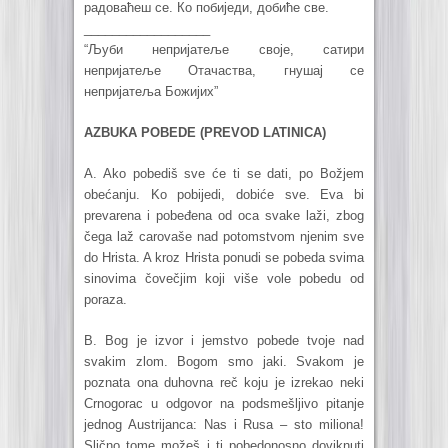
радоваћеш се. Ко побиједи, добиће све.
__________________
“Љуби непријатеље своје, сатири
непријатеље Отачаства, гнушај се
непријатеља Божијих”
AZBUKA POBEDE (PREVOD LATINICA)
A. Ako pobediš sve će ti se dati, po Božjem
obećanju. Ko pobijedi, dobiće sve. Eva bi
prevarena i pobeđena od oca svake laži, zbog
čega laž carovaše nad potomstvom njenim sve
do Hrista. A kroz Hrista ponudi se pobeda svima
sinovima čovečjim koji više vole pobedu od
poraza.
B. Bog je izvor i jemstvo pobede tvoje nad
svakim zlom. Bogom smo jaki. Svakom je
poznata ona duhovna reč koju je izrekao neki
Crnogorac u odgovor na podsmešljivo pitanje
jednog Austrijanca: Nas i Rusa – sto miliona!
Slično tome možeš i ti pobedonosno doviknuti