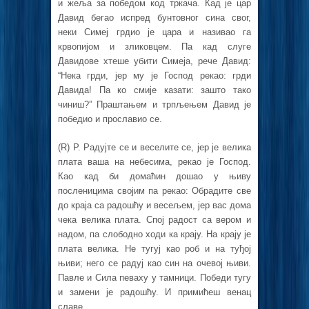
и жеља за победом код тркача. Кад је цар
Давид бегао испред бунтовног сина свог,
неки Симеј грдио је цара и називао га
крвопијом и зликовцем. Па кад слуге
Давидове хтеше убити Симеја, рече Давид:
“Нека грди, јер му је Господ рекао: грди
Давида! Па ко смије казати: зашто тако
чиниш?” Праштањем и трпљењем Давид је
победио и прославио се.
(R) Р. Радујте се и веселите се, јер је велика
плата ваша на небесима, рекао је Господ.
Као кад би домаћин дошао у њиву
посленицима својим па рекао: Обрадите све
до краја са радошћу и весељем, јер вас дома
чека велика плата. Спој радост са вером и
надом, па слободно ходи ка крају. На крају је
плата велика. Не тугуј као роб и на туђој
њиви; него се радуј као син на очевој њиви.
Павле и Сила певаху у тамници. Победи тугу
и замени је радошћу. И примићеш венац
славе.