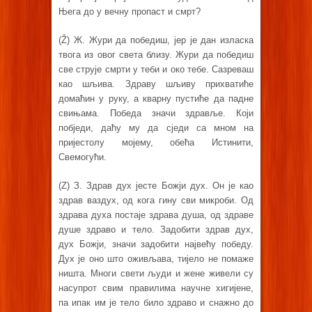
Њега до у вечну пропаст и смрт?
(Ž) Ж. Жури да победиш, јер је дан изласка
твога из овог света близу. Жури да победиш
све струје смрти у теби и око тебе. Сазреваш
као шљива. Здраву шљиву прихватиће
домаћин у руку, а кварну пустиће да падне
свињама. Победа значи здравље. Који
побједи, даћу му да сједи са мном на
пријестолу мојему, обећа Истинити,
Свемогући.
(Z) З. Здрав дух јесте Божји дух. Он је као
здрав ваздух, од кога гину сви микроби. Од
здрава духа постаје здрава душа, од здраве
душе здраво и тело. Задобити здрав дух,
дух Божји, значи задобити највећу победу.
Дух је оно што оживљава, тијело не помаже
ништа. Многи свети људи и жене живели су
насупрот свим правилима научне хигијене,
па ипак им је тело било здраво и снажно до