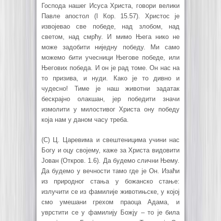
Господа нашег Исуса Христа, говори велики
Павле апостол (I Кор. 15.57). Христос је
извојевао све победе, над злобом, над
светом, над смрћу. И мимо Њега нико не
може задобити ниједну победу. Ми само
можемо бити учесници Његове победе, или
Његових победа. И он је рад томе. Он нас на
то призива, и нуди. Како је то дивно и
чудесно! Тиме је наш животни задатак
бескрајно олакшан, јер победити значи
измолити у милостивог Христа ону победу
која нам у даном часу треба.
(C) Ц. Царевима и свештеницима учини нас
Богу и оцу својему, каже за Христа видовити
Јован (Откров. 1.6). Да будемо слични Њему.
Да будемо у вечности тамо где је Он. Изаћи
из природног стања у божанско стање:
излучити се из фамилије животињске, у којој
смо умешани грехом праоца Адама, и
уврстити се у фамилију Божју – то је била