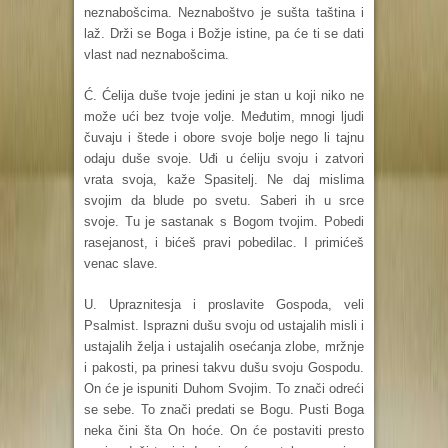
neznabošcima. Neznaboštvo je sušta taština i
laž. Drži se Boga i Božje istine, pa će ti se dati
vlast nad neznabošcima.
Ć. Ćelija duše tvoje jedini je stan u koji niko ne
može ući bez tvoje volje. Međutim, mnogi ljudi
čuvaju i štede i obore svoje bolje nego li tajnu
odaju duše svoje. Uđi u ćeliju svoju i zatvori
vrata svoja, kaže Spasitelj. Ne daj mislima
svojim da blude po svetu. Saberi ih u srce
svoje. Tu je sastanak s Bogom tvojim. Pobedi
rasejanost, i bićeš pravi pobedilac. I primićeš
venac slave.
U. Upraznitesja i proslavite Gospoda, veli
Psalmist. Isprazni dušu svoju od ustajalih misli i
ustajalih želja i ustajalih osećanja zlobe, mržnje
i pakosti, pa prinesi takvu dušu svoju Gospodu.
On će je ispuniti Duhom Svojim. To znači odreći
se sebe. To znači predati se Bogu. Pusti Boga
neka čini šta On hoće. On će postaviti presto