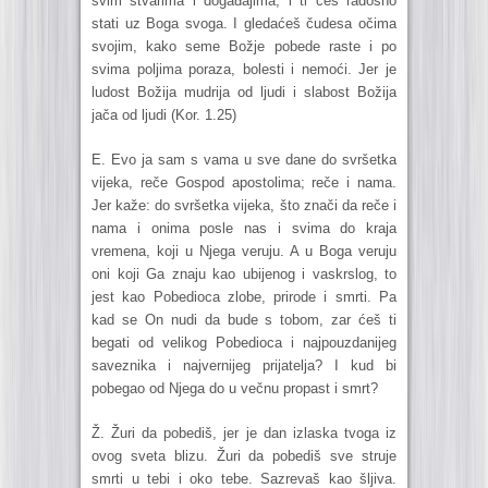
svim stvarima i događajima, i ti ćeš radosno
stati uz Boga svoga. I gledaćeš čudesa očima
svojim, kako seme Božje pobede raste i po
svima poljima poraza, bolesti i nemoći. Jer je
ludost Božija mudrija od ljudi i slabost Božija
jača od ljudi (Kor. 1.25)
E. Evo ja sam s vama u sve dane do svršetka
vijeka, reče Gospod apostolima; reče i nama.
Jer kaže: do svršetka vijeka, što znači da reče i
nama i onima posle nas i svima do kraja
vremena, koji u Njega veruju. A u Boga veruju
oni koji Ga znaju kao ubijenog i vaskrslog, to
jest kao Pobedioca zlobe, prirode i smrti. Pa
kad se On nudi da bude s tobom, zar ćeš ti
begati od velikog Pobedioca i najpouzdanijeg
saveznika i najvernijeg prijatelja? I kud bi
pobegao od Njega do u večnu propast i smrt?
Ž. Žuri da pobediš, jer je dan izlaska tvoga iz
ovog sveta blizu. Žuri da pobediš sve struje
smrti u tebi i oko tebe. Sazrevaš kao šljiva.