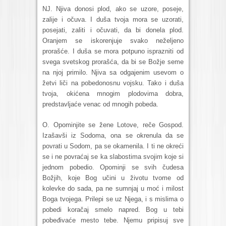
NJ. Njiva donosi plod, ako se uzore, poseje,
zalije i očuva. I duša tvoja mora se uzorati,
posejati, zaliti i očuvati, da bi donela plod.
Oranjem se iskorenjuje svako neželjeno
prorašće. I duša se mora potpuno isprazniti od
svega svetskog prorašća, da bi se Božje seme
na njoj primilo. Njiva sa odgajenim usevom o
žetvi liči na pobedonosnu vojsku. Tako i duša
tvoja, okićena mnogim plodovima dobra,
predstavljaće venac od mnogih pobeda.
O. Opominjite se žene Lotove, reče Gospod.
Izašavši iz Sodoma, ona se okrenula da se
povrati u Sodom, pa se okamenila. I ti ne okreći
se i ne povraćaj se ka slabostima svojim koje si
jednom pobedio. Opominji se svih čudesa
Božjih, koje Bog učini u životu tvome od
kolevke do sada, pa ne sumnjaj u moć i milost
Boga tvojega. Prilepi se uz Njega, i s mislima o
pobedi koračaj smelo napred. Bog u tebi
pobeđivaće mesto tebe. Njemu pripisuj sve