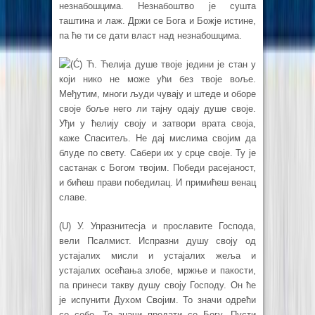
незнабошцима. Незнабоштво је сушта
таштина и лаж. Држи се Бога и Божје истине,
па ће ти се дати власт над незнабошцима.
(Ć) Ћ. Ћелија душе твоје једини је стан у
који нико не може ући без твоје воље.
Међутим, многи људи чувају и штеде и оборе
своје боље него ли тајну одају душе своје.
Уђи у ћелију своју и затвори врата своја,
каже Спаситељ. Не дај мислима својим да
блуде по свету. Сабери их у срце своје. Ту је
састанак с Богом твојим. Победи расејаност,
и бићеш прави победилац. И примићеш венац
славе.
(U) У. Упразнитесја и прославите Господа,
вели Псалмист. Испразни душу своју од
устајалих мисли и устајалих жеља и
устајалих осећања злобе, мржње и пакости,
па принеси такву душу своју Господу. Он ће
је испунити Духом Својим. То значи одрећи
се себе. То значи предати се Богу. Пусти