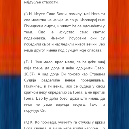
најдубље старости.
(I) И. Исусе Сине Божји, помилуј ме! Нека ти
ова молитва не избија из срца. Изговарај име
Победиоца смрти, и живот ће се одомаћити у
теби. Ово је искуство свих светих
подвижника. Именом Исусовим они су
победили смрт и наследили живот вечни. Јер
нема другог имена под сунцем које спасава.
(J) Ј. Још мало, врло мало, па ће доћи онај
који треба да дође и неће одоцнити (Јевр.
10.37). А кад дође Он поново као Страшни
Судија разделиће венце победницима.
Примићеш и ти венац, ако се будеш у свом
кратком веку определио за Њега, а не против
Њега. Ево ћу доћи брзо, држи што имаш, да
нико не узме вијенца твојега. Тако ти
поручује Он.
(K) К. Ко побиједи, учинићу га стубом у цркви
Бога својега, и више неће изићи напоље. То