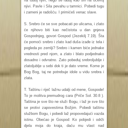
na tuđoj njivi; nego se raduj kao sin na očevoj
njivi. Pavle i Sila pevahu u tamnici. Pobedi tugu
i zameni je radošću. I primićeš venac slave.
S. Srebro će se sve pobacati po ulicama, i zlato
će njihovo biti kao nečistota u dan gnjeva
Gospodnjeg, govori Gospod (Jezekilj 7.19). Šta
će pomoći srebro i zlato kad duša izađe iz tela i
pogleda po zemlji? Srebro i kamen biće jednake
vrednosti pred njom, a zlato i blato podjednako
dosadno i odvratno. Zato pobeđuj srebroljublje i
zlatoljublje u sebi dok ti je dato vreme. Kome je
Bog Bog, taj ne potrebuje idole u vidu srebra i
zlata.
T. Taštinu i riječ lažnu udalji od mene, Gospode!
To je molitva premudrog cara (Priče Sol. 30.8 ).
Taština je sve što ne služi Bogu, i laž je sve što
se protivi zapovestima Božjim. Pobedi taštinu
službom Bogu, i pobedi laž propovedajući vazda
istinu. Obećao je Gospod: Ko pobjedi i održi
djela moja do kraja, daću mu vlast nad