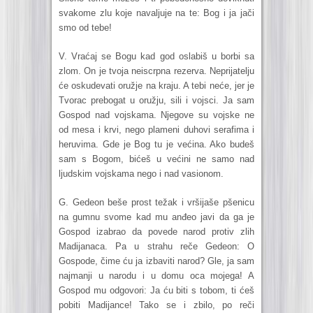
svakome zlu koje navaljuje na te: Bog i ja jači
smo od tebe!
V. Vraćaj se Bogu kad god oslabiš u borbi sa
zlom. On je tvoja neiscrpna rezerva. Neprijatelju
će oskudevati oružje na kraju. A tebi neće, jer je
Tvorac prebogat u oružju, sili i vojsci. Ja sam
Gospod nad vojskama. Njegove su vojske ne
od mesa i krvi, nego plameni duhovi serafima i
heruvima. Gde je Bog tu je većina. Ako budeš
sam s Bogom, bićeš u većini ne samo nad
ljudskim vojskama nego i nad vasionom.
G. Gedeon beše prost težak i vršijaše pšenicu
na gumnu svome kad mu anđeo javi da ga je
Gospod izabrao da povede narod protiv zlih
Madijanaca. Pa u strahu reče Gedeon: O
Gospode, čime ću ja izbaviti narod? Gle, ja sam
najmanji u narodu i u domu oca mojega! A
Gospod mu odgovori: Ja ću biti s tobom, ti ćeš
pobiti Madijance! Tako se i zbilo, po reči