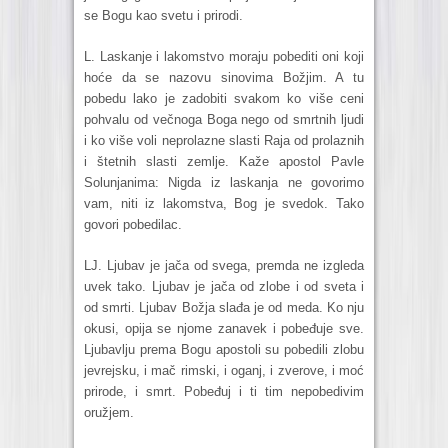
se Bogu kao svetu i prirodi.
L. Laskanje i lakomstvo moraju pobediti oni koji
hoće da se nazovu sinovima Božjim. A tu
pobedu lako je zadobiti svakom ko više ceni
pohvalu od večnoga Boga nego od smrtnih ljudi
i ko više voli neprolazne slasti Raja od prolaznih
i štetnih slasti zemlje. Kaže apostol Pavle
Solunjanima: Nigda iz laskanja ne govorimo
vam, niti iz lakomstva, Bog je svedok. Tako
govori pobedilac.
LJ. Ljubav je jača od svega, premda ne izgleda
uvek tako. Ljubav je jača od zlobe i od sveta i
od smrti. Ljubav Božja slađa je od meda. Ko nju
okusi, opija se njome zanavek i pobeđuje sve.
Ljubavlju prema Bogu apostoli su pobedili zlobu
jevrejsku, i mač rimski, i oganj, i zverove, i moć
prirode, i smrt. Pobeđuj i ti tim nepobedivim
oružjem.