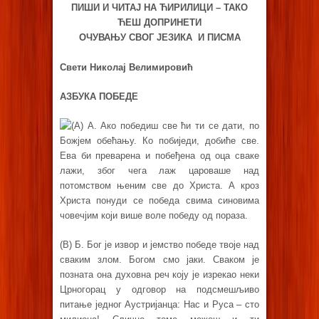
ПИШИ И ЧИТАЈ НА ЋИРИЛИЦИ – ТАКО
ЋЕШ ДОПРИНЕТИ
ОЧУВАЊУ СВОГ ЈЕЗИКА И ПИСМА
Свети Николај Велимировић
АЗБУКА ПОБЕДЕ
(A) А. Ако победиш све ћи ти се дати, по
Божјем обећању. Ко побиједи, добиће све.
Ева би преварена и побеђена од оца сваке
лажи, због чега лаж цароваше над
потомством њеним све до Христа. А кроз
Христа понуди се победа свима синовима
човечјим који више воле победу од пораза.
(B) Б. Бог је извор и јемство победе твоје над
сваким злом. Богом смо јаки. Сваком је
позната она духовна реч коју је изрекао неки
Црногорац у одговор на подсмешљиво
питање једног Аустријанца: Нас и Руса – сто