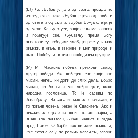
(LJ) Љ. Љубав је јача од свега, премда не
изгледа увек тако. Љубав је јача од злобе и
од света и од смрти. Љубав Божја слађа је
од меда. Ко њу окуси, опија се њоме занавек
и побеђује све. Љубављу према Богу
апостоли су победили злобу јеврејску, и мач
римски, и огањ, и зверове, и моћ природе, и
смрт. Побеђуј и ти тим непобедивим оружјем.
(M) М. Мисаона победа претходи свакој
другој победи. Ако победиш све своје зле
мисли, нећеш ни доћи до злих дела. Добро
мисли, па ће ти и Бог добро дати, каже
народна пословица. То је сасвим по
Јеванђељу: Из срца излазе зле помисли, и
то погани човека, рекао је Спаситељ. Ако и
никакво зло дело не чиниш телом својим, а
имаш зле помисли, бићеш нечист и гадан
пред Богом. О борби против злих помисли,
које сатане сеју по разуму човечјем, говори