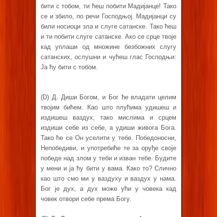
бити с тобом, ти ћеш побити Мадијанце! Тако
се и збило, по речи Господњој. Мадијанци су
били носиоци зла и слуге сатанске. Тако ћеш
и ти побити слуге сатанске. Ако се срце твоје
кад уплаши од множине безбожних слугу
сатанских, ослушни и чућеш глас Господњи:
Ја ћу бити с тобом.
(D) Д. Диши Богом, и Бог ће владати целим
твојим бићем. Као што плућима удишеш и
издишеш ваздух, тако мислима и срцем
издиши себе из себе, а удиши живога Бога.
Тако ће се Он уселити у тебе. Победоносни,
Непобедиви, и употребиће те за оруђе своје
победе над злом у теби и изван тебе. Будите
у мени и ја ћу бити у вама. Како то? Слично
као што смо ми у ваздуху и ваздух у нама.
Бог је дух, а дух може ући у човека кад
човек отвори себе према Богу.