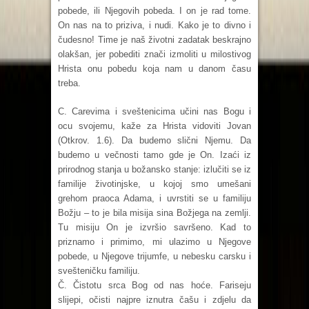
pobede, ili Njegovih pobeda. I on je rad tome.
On nas na to priziva, i nudi. Kako je to divno i
čudesno! Time je naš životni zadatak beskrajno
olakšan, jer pobediti znači izmoliti u milostivog
Hrista onu pobedu koja nam u danom času
treba.
C. Carevima i sveštenicima učini nas Bogu i
ocu svojemu, kaže za Hrista vidoviti Jovan
(Otkrov. 1.6). Da budemo slični Njemu. Da
budemo u večnosti tamo gde je On. Izaći iz
prirodnog stanja u božansko stanje: izlučiti se iz
familije životinjske, u kojoj smo umešani
grehom praoca Adama, i uvrstiti se u familiju
Božju – to je bila misija sina Božjega na zemlji.
Tu misiju On je izvršio savršeno. Kad to
priznamo i primimo, mi ulazimo u Njegove
pobede, u Njegove trijumfe, u nebesku carsku i
svešteničku familiju.
Č. Čistotu srca Bog od nas hoće. Fariseju
slijepi, očisti najpre iznutra čašu i zdjelu da