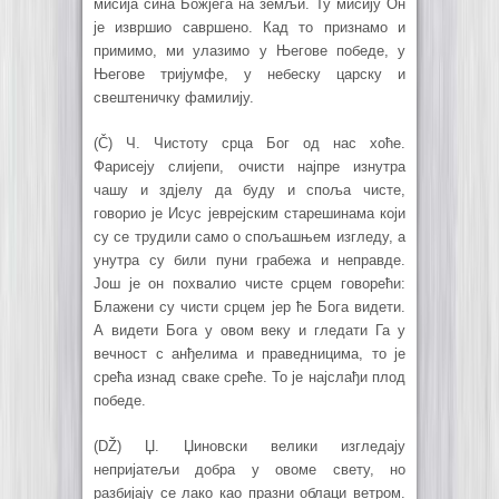
мисија сина Божјега на земљи. Ту мисију Он
је извршио савршено. Кад то признамо и
примимо, ми улазимо у Његове победе, у
Његове тријумфе, у небеску царску и
свештеничку фамилију.
(Č) Ч. Чистоту срца Бог од нас хоће.
Фарисеју слијепи, очисти најпре изнутра
чашу и здјелу да буду и споља чисте,
говорио је Исус јеврејским старешинама који
су се трудили само о спољашњем изгледу, а
унутра су били пуни грабежа и неправде.
Још је он похвалио чисте срцем говорећи:
Блажени су чисти срцем јер ће Бога видети.
А видети Бога у овом веку и гледати Га у
вечност с анђелима и праведницима, то је
срећа изнад сваке среће. То је најслађи плод
победе.
(DŽ) Џ. Џиновски велики изгледају
непријатељи добра у овоме свету, но
разбијају се лако као празни облаци ветром.