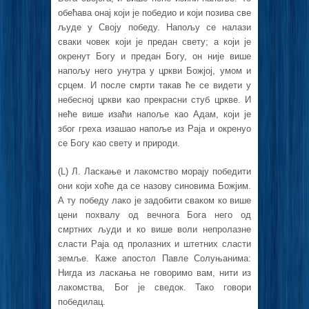
обећава онај који је победио и који позива све
људе у Своју победу. Напољу се налази
сваки човек који је предан свету; а који је
окренут Богу и предан Богу, он није више
напољу него унутра у цркви Божјој, умом и
срцем. И после смрти такав ће се видети у
небесној цркви као прекрасни стуб цркве. И
неће више изаћи напоље као Адам, који је
због греха изашао напоље из Раја и окренуо
се Богу као свету и природи.
(L) Л. Ласкање и лакомство морају победити
они који хоће да се назову синовима Божјим.
А ту победу лако је задобити сваком ко више
цени похвалу од вечнога Бога него од
смртних људи и ко више воли непролазне
сласти Раја од пролазних и штетних сласти
земље. Каже апостол Павле Солуњанима:
Нигда из ласкања не говоримо вам, нити из
лакомства, Бог је сведок. Тако говори
победилац.