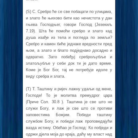
(S) С. Сребро ће се све побацати по улицама,
и злато ће њихово бити као нечистота у дан
гњева Господњег, говори Господ (Језекиљ
7.19). Шта ће помоћи сребро и злато кад
душа изађе из тела и погледа по земљи?
Сребро и камен биће једнаке вредности пред
њом, а злато и блато подједнако досадно и
одвратно. Зато побеђуј среброљубље и
златољубље у себи док ти је дато време.
Коме је Бог Бог, тај не потребује идоле у
виду сребра и злата.
(T) Т. Таштину и ријеч лажну удаљи од мене,
Господе! То је молитва премудрог цара
(Приче Сол. 30.8 ). Таштина је све што не
служи Богу, и лаж је све што се противи
заповестима Божјим. Победи таштину
службом Богу, и победи лаж проповедајући
вазда истину. Обећао је Господ: Ко побједи и
одржи дјела моја до краја, даћу му власт над