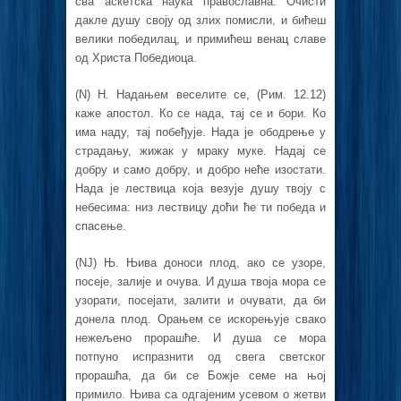
сва аскетска наука православна. Очисти
дакле душу своју од злих помисли, и бићеш
велики победилац, и примићеш венац славе
од Христа Победиоца.
(N) Н. Надањем веселите се, (Рим. 12.12)
каже апостол. Ко се нада, тај се и бори. Ко
има наду, тај побеђује. Нада је ободрење у
страдању, жижак у мраку муке. Надај се
добру и само добру, и добро неће изостати.
Нада је лествица која везује душу твоју с
небесима: низ лествицу доћи ће ти победа и
спасење.
(NJ) Њ. Њива доноси плод, ако се узоре,
посеје, залије и очува. И душа твоја мора се
узорати, посејати, залити и очувати, да би
донела плод. Орањем се искорењује свако
нежељено прорашће. И душа се мора
потпуно испразнити од свега светског
прорашћа, да би се Божје семе на њој
примило. Њива са одгајеним усевом о жетви