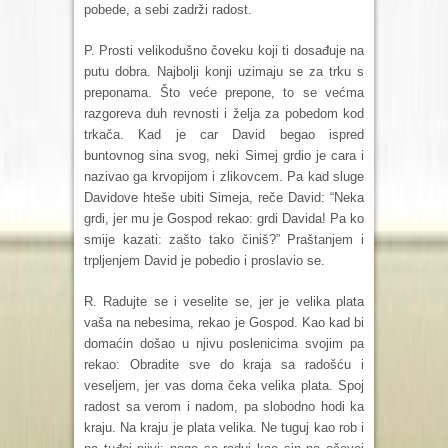
pobede, a sebi zadrži radost.
P. Prosti velikodušno čoveku koji ti dosađuje na
putu dobra. Najbolji konji uzimaju se za trku s
preponama. Što veće prepone, to se većma
razgoreva duh revnosti i želja za pobedom kod
trkača. Kad je car David begao ispred
buntovnog sina svog, neki Simej grdio je cara i
nazivao ga krvopijom i zlikovcem. Pa kad sluge
Davidove hteše ubiti Simeja, reče David: “Neka
grdi, jer mu je Gospod rekao: grdi Davida! Pa ko
smije kazati: zašto tako činiš?” Praštanjem i
trpljenjem David je pobedio i proslavio se.
R. Radujte se i veselite se, jer je velika plata
vaša na nebesima, rekao je Gospod. Kao kad bi
domaćin došao u njivu poslenicima svojim pa
rekao: Obradite sve do kraja sa radošću i
veseljem, jer vas doma čeka velika plata. Spoj
radost sa verom i nadom, pa slobodno hodi ka
kraju. Na kraju je plata velika. Ne tuguj kao rob i