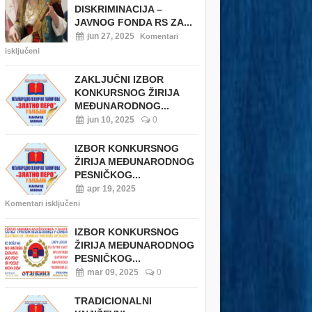
DISKRIMINACIJA –
JAVNOG FONDA RS ZA...
jun 27, 2025
Komentari
isključeni
ZAKLJUČNI IZBOR
KONKURSNOG ŽIRIJA
MEĐUNARODNOG...
jun 10, 2025
0
IZBOR KONKURSNOG
ŽIRIJA MEĐUNARODNOG
PESNIČKOG...
apr 19, 2025
Komentari isključeni
IZBOR KONKURSNOG
ŽIRIJA MEĐUNARODNOG
PESNIČKOG...
mar 09, 2025
0
TRADICIONALNI