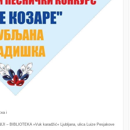
пска
i
 BIBLIOTEKA »Vuk karadžić« Ljubljana, ulica Luize Pesjakove