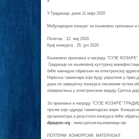
9
У Градишци, дана 11.маја 2020
Међународни конкурс за књижевно признање и
Почетак : 12. мај 2020
Крај конкурса : 25. јун 2020
Књижевно признање и награду ”СУЗЕ КОЗАРЕ”
Градишци на књижевној културној манифеста
биће накнадно објављен на електронској адрес
Најбољи такмичари који буду уврштени у прво,д
дана по завршетку конкурса писменим путем,об
обавјештења у електронском медију Српска диј
За признање и награду ”СУЗЕ КОЗАРЕ” ГРАДИ
пјесме које одреди такмичарски жири. Конкурсн
организатора а резултати конкурса биће објављ
dijasporo.org
; www.српски-књизевници.орг
ПОТПУНИ КОНКУРСНИ МАТЕРИЈАЛ