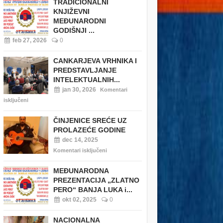
TRADICIONALNI
KNJIŽEVNI
MEĐUNARODNI
GODIŠNJI ...
feb 27, 2026
0
CANKARJEVA VRHNIKA I
PREDSTAVLJANJE
INTELEKTUALNIH...
jan 30, 2026
Komentari
isključeni
ČINJENICE SREĆE UZ
PROLAZEĆE GODINE
dec 14, 2025
Komentari isključeni
MEĐUNARODNA
PREZENTACIJA „ZLATNO
PERO“ BANJA LUKA i...
okt 02, 2025
0
NACIONALNA