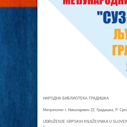
НАРОДНА БИБЛИОТЕКА ГРАДИШКА
Mитрополит г. Николајевич 22, Градишка, Р. Ср
UDRUŽENJE SRPSKIH KNJIŽEVNIKA U SLOVENIJI –