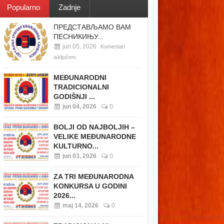
Popularno
Zadnje
ПРЕДСТАВЉАМО ВАМ
ПЕСНИКИЊУ...
jun 05, 2026
Komentari
isključeni
MEĐUNARODNI
TRADICIONALNI
GODIŠNJI ...
jun 04, 2026
0
BOLJI OD NAJBOLJIH –
VELIKE MEĐUNARODNE
KULTURNO...
jun 03, 2026
0
ZA TRI MEĐUNARODNA
KONKURSA U GODINI
2026...
maj 14, 2026
0