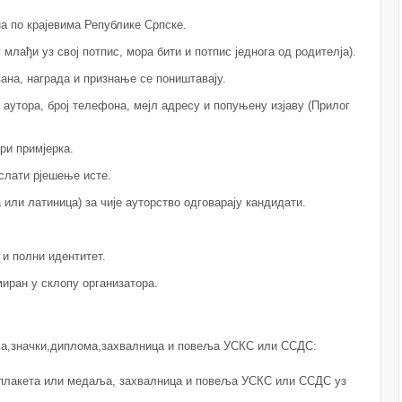
а по крајевима Републике Српске.
у млађи уз свој потпис, мора бити и потпис једнога од родителја).
ана, награда и признање се поништавају.
 аутора, број телефона, мејл адресу и попуњену изјаву (Прилог
ри примјерка.
слати рјешење исте.
 или латиница) за чије ауторство одговарају кандидати.
 и полни идентитет.
иран у склопу организатора.
ља,значки,диплома,захвалница и повеља УСКС или ССДС:
а плакета или медаља, захвалница и повеља УСКС или ССДС уз