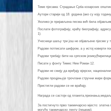
Теме пјесама: Страдање Срба козарских општин
Аутори старији од 18. gодина (ако су коју годин
Уколико је пријављена песма већ била објављив
Послати фотографију, краћу биографију, адресу
1).
Учесници шаљу три још не објављене пјесме у т
Радове потписати шифром, а у истој коверти по
Радови требају бити на српском језику(ћирилица
Писати у фонту Тимес Неw Роман 12.
Радови не смију да вређају вјерски, национални
Радове процјењује трочлани стручни жири форм
Пристигли радови се не враћају.
Награда се састоји од плакета,признања,меда
За постигнуто прво такмичарско мјесто: златн
могућу такмичарску ленту (пешкир).