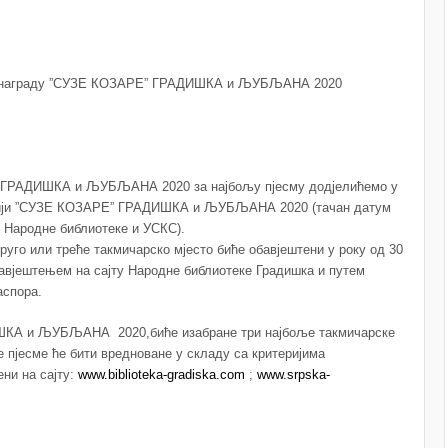
 награду
”СУЗЕ КОЗАРЕ” ГРАДИШКА и ЉУБЉАНА 2020
 ГРАДИШКА и ЉУБЉАНА 2020 за најбољу пјесму додјелићемо у
цији ”СУЗЕ КОЗАРЕ” ГРАДИШКА и ЉУБЉАНА 2020 (тачан датум
и Народне библиотеке и УСКС).
руго или треће такмичарско мјесто биће обавјештени у року од 30
авјештењем на сајту Народне библиотеке Градишка и путем
аспора.
ШКА и ЉУБЉАНА 2020,биће изабране три најбоље такмичарске
е пјесме ће бити вредноване у складу са критеријима
ени на сајту:
www.biblioteka-gradiska.com
;
www.srpska-