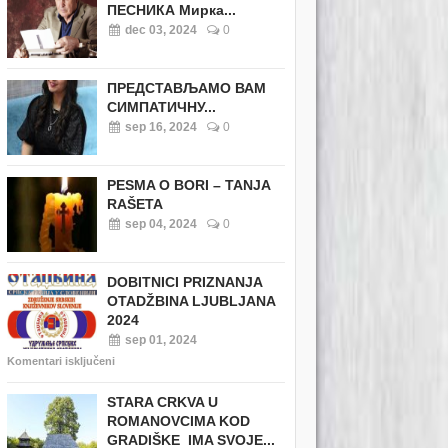
ПЕСНИКА Мирка...
dec 03, 2024
0
ПРЕДСТАВЉАМО ВАМ
СИМПАТИЧНУ...
sep 16, 2024
0
PESMA O BORI – TANJA
RAŠETA
sep 04, 2024
0
DOBITNICI PRIZNANJA
OTADŽBINA LJUBLJANA
2024
sep 01, 2024
Komentari isključeni
STARA CRKVA U
ROMANOVCIMA KOD
GRADIŠKE IMA SVOJE...