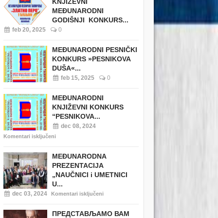
KNJIŽEVNI
MEĐUNARODNI
GODIŠNJI KONKURS...
feb 20, 2025
0
MEĐUNARODNI PESNIČKI
KONKURS »PESNIKOVA
DUŠA«...
feb 15, 2025
0
MEĐUNARODNI
KNJIŽEVNI KONKURS
“PESNIKOVA...
dec 08, 2024
Komentari isključeni
MEĐUNARODNA
PREZENTACIJA
„NAUČNICI i UMETNICI
U...
dec 03, 2024
Komentari isključeni
ПРЕДСТАВЉАМО ВАМ