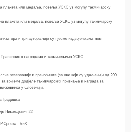
рна плакета или медаља, повеља УСКС уз могућу такмичарску
зана плакета или медаља, повеља УСКС уз могућу такмичарску
низатора и три аутора,чије су пјесме издвојене,златном
 Правилник о наградама и такмичењима УСКС.
ске резервације и преноћиште (за оне који су удаљенији од 200
у за вријеме додјеле такмичарских признања и награда за
књижевника у Словенији.
а Градишка
лајевич 22
ка , БиХ