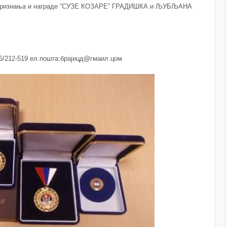
ог признања и награде ”СУЗЕ КОЗАРЕ” ГРАДИШКА и ЉУБЉАНА
066/212-519 ел.пошта:брајицд@гмаил.цом