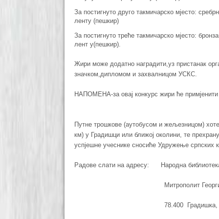
За постигнуто друго такмичарско мјесто: среб
ленту (пешкир)
За постигнуто треће такмичарско мјесто: брон
лент у(пешкир).
Жири може додатно наградити,уз пристанак орга
значком,дипломом и захвалницом УСКС.
НАПОМЕНА-за овај конкурс жири ће примјенити
Путне трошкове (аутобусом и жељезницом) хотел
км) у Градишци или ближој околини, те прехран
успјешне учеснике сносиће Удружење српских 
Радове слати на адресу: Народна библиотек
Митрополит Георгије Нико
78.400 Градишка, Р.Српс