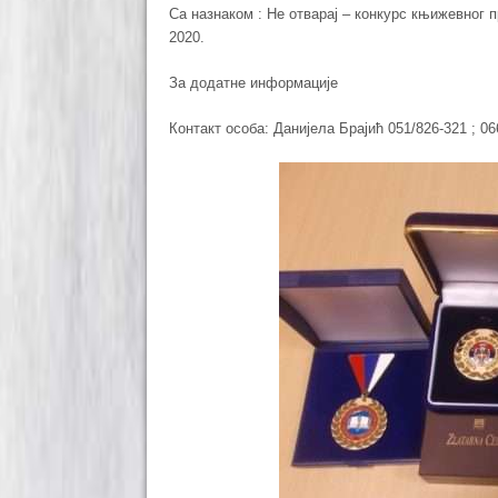
Са назнаком : Не отварај – конкурс књижевн
2020.
За додатне информације
Контакт особа: Данијела Брајић 051/826-321 ; 