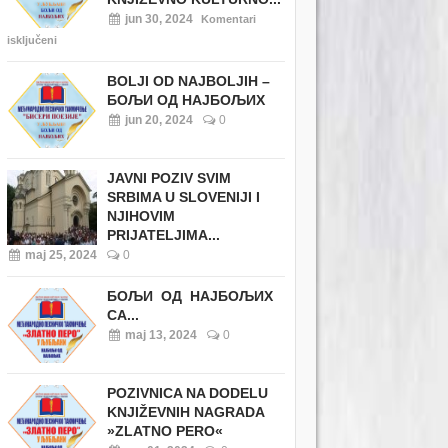
jun 30, 2024
Komentari
isključeni
BOLJI OD NAJBOLJIH –
БОЉИ ОД НАЈБОЉИХ
jun 20, 2024
0
JAVNI POZIV SVIM
SRBIMA U SLOVENIJI I
NJIHOVIM
PRIJATELJIMA...
maj 25, 2024
0
БОЉИ ОД НАЈБОЉИХ
СА...
maj 13, 2024
0
POZIVNICA NA DODELU
KNJIŽEVNIH NAGRADA
»ZLATNO PERO«