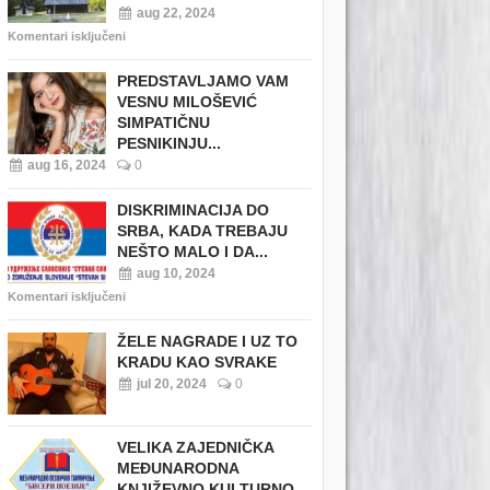
aug 22, 2024
Komentari isključeni
PREDSTAVLJAMO VAM
VESNU MILOŠEVIĆ
SIMPATIČNU
PESNIKINJU...
aug 16, 2024
0
DISKRIMINACIJA DO
SRBA, KADA TREBAJU
NEŠTO MALO I DA...
aug 10, 2024
Komentari isključeni
ŽELE NAGRADE I UZ TO
KRADU KAO SVRAKE
jul 20, 2024
0
VELIKA ZAJEDNIČKA
MEĐUNARODNA
KNJIŽEVNO KULTURNO...