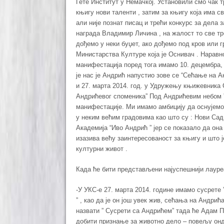
Гете Институт у Немачкој. Установили смо чак т
књигу нови таленти , затим за књигу која има св
али није познат писац и трећи конкурс за дела з
награда Владимир Личина , на жалост то све т
дођемо у неки буџет, ако дођемо под кров или 
Министарства Културе која је Оснивач . Наравн
манифестација поред тога имамо 10. децембра,
је нас је Андрић напустио зове се “Сећање на А
и 27. марта 2014. год. у Удружењу књижевника 
Андрићевог споменика” Под Андрићевим небом ”
манифестације. Ми имамо амбицију да оснујемо 
у неким већим градовима као што су : Нови Сад 
Академија “Иво Андрић ” јер се показало да она
изазива већу заинтересованост за књигу и што ј
културни живот .
Када ће бити представљени најуспешнији лауре
-У УКС-е 27. марта 2014. године имамо сусрете
” , као да је он још увек жив, сећања на Андрић
назвати ” Сусрети са Андрићем” тада ће Адам 
добити признање за животно дело – повељу онд