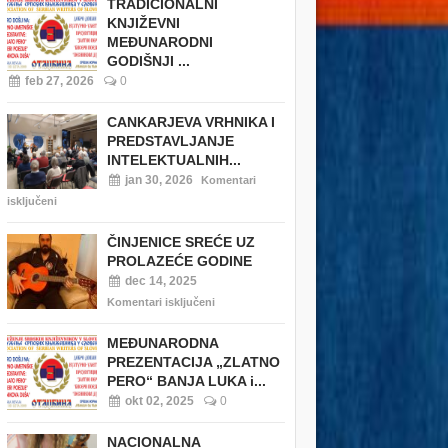
TRADICIONALNI
KNJIŽEVNI
MEĐUNARODNI
GODIŠNJI ...
feb 27, 2026
0
CANKARJEVA VRHNIKA I
PREDSTAVLJANJE
INTELEKTUALNIH...
jan 30, 2026
Komentari
isključeni
ČINJENICE SREĆE UZ
PROLAZEĆE GODINE
dec 14, 2025
Komentari isključeni
MEĐUNARODNA
PREZENTACIJA „ZLATNO
PERO“ BANJA LUKA i...
okt 02, 2025
0
NACIONALNA