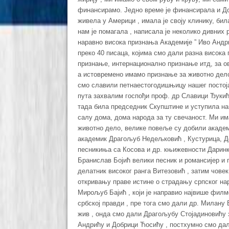
финансирамо. Једно време је финансирала и Дој
живела у Америци , имала је своју клинику, била
нам је помагала , написала је неколико дивних 
наравно висока признања Академије ” Иво Андр
преко 40 писаца, којима смо дали разна висока
признање, интернационално признање итд, за ов
а истовремено имамо признање за животно дело
смо славили петнаестогодишњицу нашег постоја
пута захвалим госпођи проф. др Славици Ђукић 
тада била председник Скупштине и уступила на
салу дома, дома народа за ту свечаност. Ми и
животно дело, велике повеље су добили академ
академик Драгољуб Недељковић , Кустурица, До
песникиња са Косова и др. књижевности Даринк
Бранислав Бојић велики песник и романсијер и 
делатник високог ранга Витезовић , затим човек
откривању праве истине о страдању српског на
Мирољуб Бајић , који је направио највише филм
србској правди , пре тога смо дали др. Милану 
жив , онда смо дали Драгољубу Стојадиновићу 
Андрићу и Добрици Ћосићу , постхумно смо дал