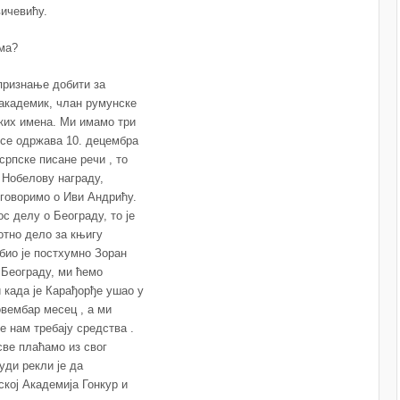
ичевићу.
ма?
признање добити за
 академик, члан румунске
еких имена. Ми имамо три
 се одржава 10. децембра
српске писане речи , то
 Нобелову награду,
 говоримо о Иви Андрићу.
с делу о Београду, то је
отно дело за књигу
био је постхумно Зоран
 Београду, ми ћемо
 када је Карађорђе ушао у
овембар месец , а ми
е нам требају средства .
све плаћамо из свог
уди рекли је да
ској Академија Гонкур и