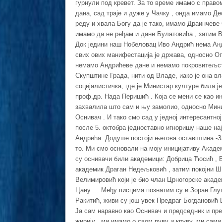
гурнули под кревет. За то време имамо с право
дана, сад траје и дуже у Чачку , онда имамо Дес
реду и хвала Богу да је тако, имамо Драинчеве
имамо да не ређам и дане Булатовића , затим В
Док једини наш Нобеловац Иво Андрић нема Ан
свих ових манифестација је држава, односно О
немамо Андрићеве дане и немамо покровитељств
Скупштине Града, нити од Владе, иако је она в
социјалистичка, где је Министар културе била ј
проф.др. Нада Перишић . Која се мени се као и
захвалила што сам и њу замолио, односно Мин
Оснивач . И тако смо сад у једној интересантно
после 5. октобра једноставно игноришу наше на
Андрића. Додуше постоји његова оставштина -За
то. Ми смо основали на моју иницијативу Академ
су оснивачи били академици: Добрица Ћосић , 
академик Драган Недељковић , затим покојни Ш
Велимировић који је био члан Црногорске акаде
Цану … Међу писцима познатим су и Зоран Глу
Ракитић, живи су још увек Предраг Богдановић 
Ја сам наравно као Оснивач и председник и пр
жирију , ми имамо о свом руву и круву, ми сами