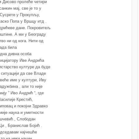
м Дисово пролеће четири
анкин мај, све је то у
 Сусрете у Прокупљу,
аско Попа у Вршцу итд .
дрићеве дане. Покровитељ
пштине. А ми у Београду
о ни од кога. Нити од
лада била
една дивна особа
ницијатору Иве Андрића
истарство културе да буде
ј ситуацији да све Владе
јвеће име у култури, Иву
дужбина , али то није
ију ” Иво Андрић “, где
Василије Крестић,
иповац и покојни Здравко
мије наука и уметности
шчевић , Слободан
Ци , Бранислав Бојић .
едседавам најчешће
 то на неки начин