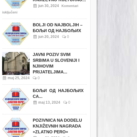
jun 30, 2024
Komentari
isključeni
BOLJI OD NAJBOLJIH –
БОЉИ ОД НАЈБОЉИХ
jun 20, 2024
0
JAVNI POZIV SVIM
SRBIMA U SLOVENIJI I
NJIHOVIM
PRIJATELJIMA...
maj 25, 2024
0
БОЉИ ОД НАЈБОЉИХ
СА...
maj 13, 2024
0
POZIVNICA NA DODELU
KNJIŽEVNIH NAGRADA
»ZLATNO PERO«