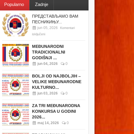
Popularno
Zadnje
ПРЕДСТАВЉАМО ВАМ
ПЕСНИКИЊУ...
jun 05, 2026
Komentari
isključeni
MEĐUNARODNI
TRADICIONALNI
GODIŠNJI ...
jun 04, 2026
0
BOLJI OD NAJBOLJIH –
VELIKE MEĐUNARODNE
KULTURNO...
jun 03, 2026
0
ZA TRI MEĐUNARODNA
KONKURSA U GODINI
2026...
maj 14, 2026
0