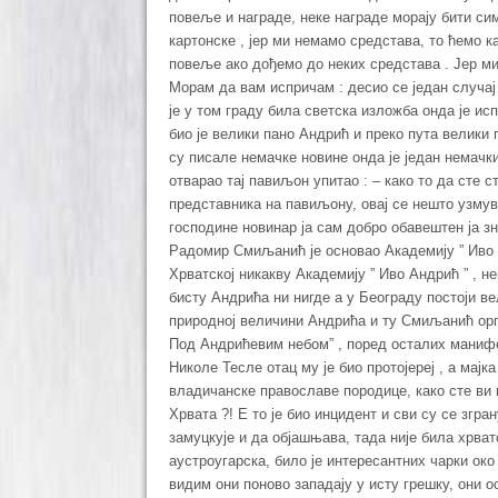
повеље и награде, неке награде морају бити си
картонске , јер ми немамо средстава, то ћемо к
повеље ако дођемо до неких средстава . Јер м
Морам да вам испричам : десио се један случај
је у том граду била светска изложба онда је и
био је велики пано Андрић и преко пута велики 
су писале немачке новине онда је један немачк
отварао тај павиљон упитао : – како то да сте 
представника на павиљону, овај се нешто узмува
господине новинар ја сам добро обавештен ја з
Радомир Смиљанић је основао Академију ” Иво 
Хрватској никакву Академију ” Иво Андрић ” , н
бисту Андрића ни нигде а у Београду постоји в
природној величини Андрића и ту Смиљанић орга
Под Андрићевим небом” , поред осталих манифе
Николе Тесле отац му је био протојереј , а мајка
владичанске православе породице, како сте ви
Хрвата ?! Е то је био инцидент и сви су се згран
замуцкује и да објашњава, тада није била хрва
аустроугарска, било је интересантних чарки око 
видим они поново западају у исту грешку, они 