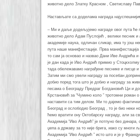
животно дело Златку Красном , Светиславу Пав
Настављате са доделама награда најуспешнији
– Ми и даље додељујемо награде овог пута ће 
животно дело Адам Пуслојић , велики песник и
академије наука, одличан сликар, има ту још н
пута наше манифестације. Прва манифестација
то сам ја основао и назвао Дани Иве Андрића и 
је дан када је Иво Андрић примио у Стоцкхолму
тада обележавамо награђене песнике и писце и
Затим ми смо увели награду за посебан доприно
добио поред тога што је добио и награду за жив
песама о Београду Предраг Богдановић Ци и до
Крстановић за “Чумино коло ” тротомни роман о
наставити са тим делом. Ми то дајемо фактички
Београд и ослободио Београд , то је био неки н
ћемо вратити ону Октобарску награду, али за св
Академија “Иво Андрић” је потпуно без динара, 
џепа а државу за то није брига, иако су многи љ
Академија “Иво Андрић ” исто што и је у Францу