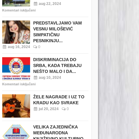
aug 22, 2024
Komentari isključeni
PREDSTAVLJAMO VAM
VESNU MILOŠEVIĆ
SIMPATIČNU
PESNIKINJU...
aug 16, 2024
0
DISKRIMINACIJA DO
SRBA, KADA TREBAJU
NEŠTO MALO I DA...
aug 10, 2024
Komentari isključeni
ŽELE NAGRADE I UZ TO
KRADU KAO SVRAKE
jul 20, 2024
0
VELIKA ZAJEDNIČKA
MEĐUNARODNA
KNJIŽEVNO KULTURNO...