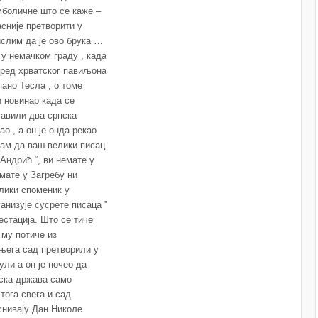
мболичне што се каже –
асније претворити у
ислим да је ово брука …
 у немачком граду , када
спред хрватског павиљона
пано Тесла , о томе
и новинар када се
ставили два српска
о , а он је онда рекао
нам да ваш велики писац
Андрић “, ви немате у
емате у Загребу ни
елики споменик у
низује сусрете писаца ”
стација. Што се тиче
 му потиче из
 њега сад претворили у
ули а он је почео да
тска држава само
тога свега и сад
оснивају Дан Николе