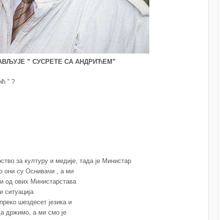
АВЉУЈЕ ” СУСРЕТЕ СА АНДРИЋЕМ”
ћ ” ?
ство за културу и медије, тада је Министар
 они су Оснивачи , а ми
ли од ових Министарстава
и ситуација
преко шездесет језика и
да држимо, а ми смо је