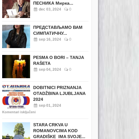
ПЕСНИКА Мирка...
dec 03, 2024
0
ПРЕДСТАВЉАМО ВАМ
СИМПАТИЧНУ...
sep 16, 2024
0
PESMA O BORI – TANJA
RAŠETA
sep 04, 2024
0
DOBITNICI PRIZNANJA
OTADŽBINA LJUBLJANA
2024
sep 01, 2024
Komentari isključeni
STARA CRKVA U
ROMANOVCIMA KOD
GRADIŠKE IMA SVOJE...