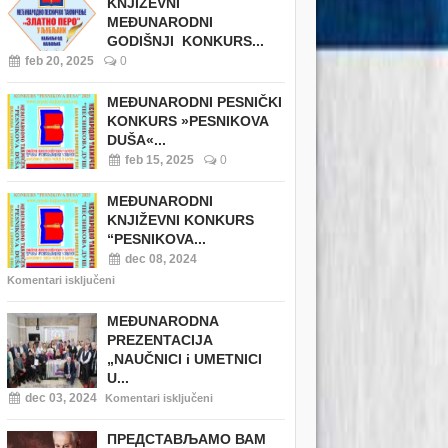
KNJIŽEVNI
MEĐUNARODNI
GODIŠNJI KONKURS...
feb 20, 2025
0
MEĐUNARODNI PESNIČKI
KONKURS »PESNIKOVA
DUŠA«...
feb 15, 2025
0
MEĐUNARODNI
KNJIŽEVNI KONKURS
“PESNIKOVA...
dec 08, 2024
Komentari isključeni
MEĐUNARODNA
PREZENTACIJA
„NAUČNICI i UMETNICI
U...
dec 03, 2024
Komentari isključeni
ПРЕДСТАВЉАМО ВАМ