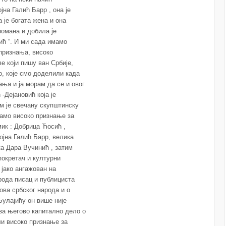
на Галић Барр , она је
 је богата жена и она
романа и добила је
ић “. И ми сада имамо
 признања, високо
е који пишу ван Србије,
, које смо доделили када
ња и ја морам да се и овог
-Дејановић која је
м је свечану скупштинску
мамо високо признање за
ик : Добрица Ћосић ,
јна Галић Барр, велика
а Дара Вучинић , затим
покретач и културни
 јако ангажован на
рода писац и публициста
ова србског народа и о
Булајићу он више није
за његово капитално дело о
и високо признање за