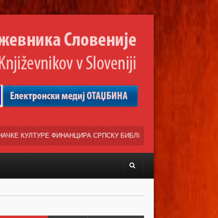
СКУ БИБЛИОТЕКЕ „ВУК КАРАДЖИЋ“ У ЉУБЉАНИ, КАО ОСНОВУ СРПСК