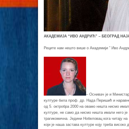
АКАДЕМИЈА “ИВО АНДРИЋ” – БЕОГРАД НАЈ
Реците нам нешто више о Академији ” Иво Андри
– Оснивач је и Министар
културе била проф. др. Нада Перишић и наравно
од 5. октробра 2000 на овамо ништа нисмо има
културе, не само да нисмо ништа имали него је 
трагикомична. Једини Нобеловац кога читају на 
који је наша застава културе коју треба високо 