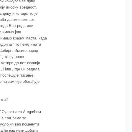
ри конкурса за прву
оју високу вредност,
а децу и младе, то је
реба да оживимо ако
града Београда или
о имамо још
 имамо крајем марта, када
ндрића ” то ћемо имати
Србије . Имамо поред
 , то су наше
четири до пет секција
, Ниш , где би радила
 поспешује писање ,
е најважније обогаћује
ати?
 ” Сусрети са Андрићем
а а сад ћемо то
Пуслојић већ поменути
а ће још неки добити