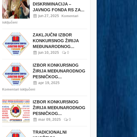
DISKRIMINACIJA –
JAVNOG FONDA RS ZA...
jun 27, 2025
Komentari
isključeni
ZAKLJUČNI IZBOR
KONKURSNOG ŽIRIJA
MEĐUNARODNOG...
jun 10, 2025
0
IZBOR KONKURSNOG
ŽIRIJA MEĐUNARODNOG
PESNIČKOG...
apr 19, 2025
Komentari isključeni
IZBOR KONKURSNOG
ŽIRIJA MEĐUNARODNOG
PESNIČKOG...
mar 09, 2025
0
TRADICIONALNI