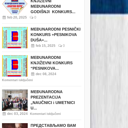
KNJIŽEVNI
MEĐUNARODNI
GODIŠNJI KONKURS...
feb 20, 2025
0
MEĐUNARODNI PESNIČKI
KONKURS »PESNIKOVA
DUŠA«...
feb 15, 2025
0
MEĐUNARODNI
KNJIŽEVNI KONKURS
“PESNIKOVA...
dec 08, 2024
Komentari isključeni
MEĐUNARODNA
PREZENTACIJA
„NAUČNICI i UMETNICI
U...
dec 03, 2024
Komentari isključeni
ПРЕДСТАВЉАМО ВАМ