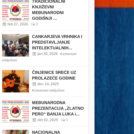
TRADICIONALNI
KNJIŽEVNI
MEĐUNARODNI
GODIŠNJI ...
feb 27, 2026
0
CANKARJEVA VRHNIKA I
PREDSTAVLJANJE
INTELEKTUALNIH...
jan 30, 2026
Komentari
isključeni
ČINJENICE SREĆE UZ
PROLAZEĆE GODINE
dec 14, 2025
Komentari isključeni
MEĐUNARODNA
PREZENTACIJA „ZLATNO
PERO“ BANJA LUKA i...
okt 02, 2025
0
NACIONALNA