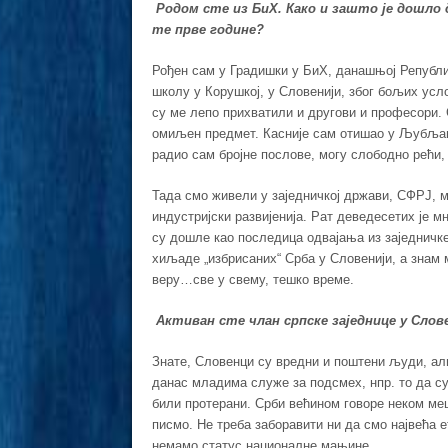
Родом сте из БиХ. Како и зашто је дошл
те прве године?
Рођен сам у Градишки у БиХ, данашњој Републи
школу у Корушкој, у Словенији, због бољих усл
су ме лепо прихватили и другови и професори. 
омиљен предмет. Касније сам отишао у Љубљану
радио сам бројне послове, могу слободно рећи,
Тада смо живели у заједничкој држави, СФРЈ, м
индустријски развијенија. Рат деведесетих је м
су дошле као последица одвајања из заједничке
хиљаде „избрисаних“ Срба у Словенији, а знам 
веру…све у свему, тешко време.
Активан сте члан српске заједнице у Сло
Знате, Словенци су вредни и поштени људи, али
данас младима служе за подсмех, нпр. то да су
били протерани. Срби већином говоре неком меш
писмо. Не треба заборавити ни да смо највећа ет
немамо статус националне мањине.