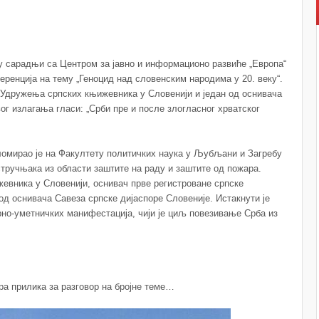
 у сарадњи са Центром за јавно и информационо развиће „Европа“
еренција на тему „Геноцид над словенским народима у 20. веку“.
ч Удружења српских књижевника у Словенији и један од оснивача
ог излагања гласи: „Срби пре и после злогласног хрватског
омирао је на Факултету политичких наука у Љубљани и Загребу
тручњака из области заштите на раду и заштите од пожара.
евника у Словенији, оснивач прве регистроване српске
од оснивача Савеза српске дијаспоре Словеније. Истакнути је
рно-уметничких манифестација, чији је циљ повезивање Срба из
бра прилика за разговор на бројне теме…