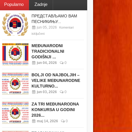
Popularno
Zadnje
ПРЕДСТАВЉАМО ВАМ
ПЕСНИКИЊУ...
jun 05, 2026
Komentari
isključeni
MEĐUNARODNI
TRADICIONALNI
GODIŠNJI ...
jun 04, 2026
0
BOLJI OD NAJBOLJIH –
VELIKE MEĐUNARODNE
KULTURNO...
jun 03, 2026
0
ZA TRI MEĐUNARODNA
KONKURSA U GODINI
2026...
maj 14, 2026
0