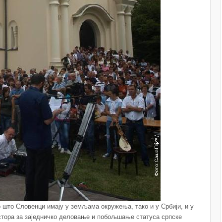
 што Словенци имају у земљама окружења, тако и у Србији, и у
тора за заједничко деловање и побољшање статуса српске