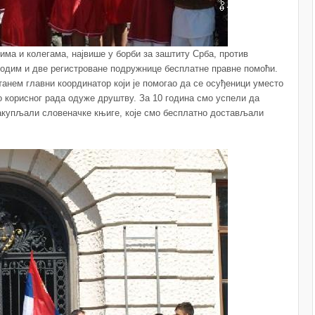
ма и колегама, највише у борби за заштиту Срба, против
одим и две регистроване подружнице бесплатне правне помоћи.
анем главни координатор који је помогао да се осуђеници уместо
о корисног рада одуже друштву. За 10 година смо успели да
сакупљали словеначке књиге, које смо бесплатно достављали