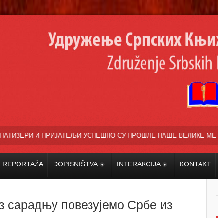
И УСПЕШНО СУ ПРОШЛЕ НАШЕ ВЕЛИКЕ МЕЂУНАРОДНЕ КУЛТУРНО УМЕТ
REPORTAŽA
DOPISNIŠTVA
INTERAKCIJA
KONTAKT
оз сарадњу повезујемо Србе из