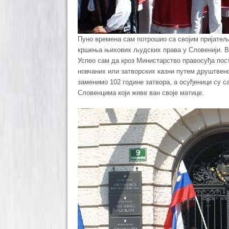
Пуно времена сам потрошио са својим пријатељи
кршења њихових људских права у Словенији. В
Успео сам да кроз Министарство правосуђа пост
новчаних или затворских казни путем друштвен
заменимо 102 године затвора, а осуђеници су 
Словенцима који живе ван своје матице.