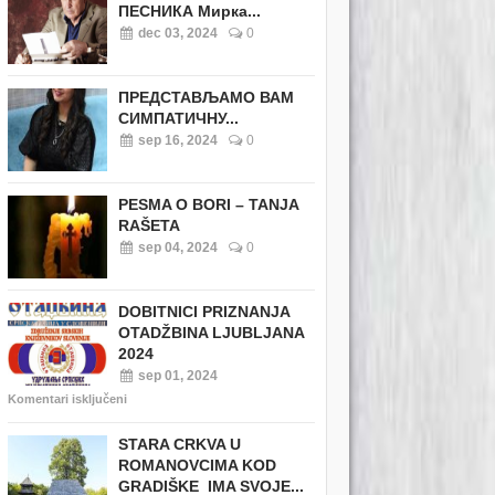
ПЕСНИКА Мирка...
dec 03, 2024
0
ПРЕДСТАВЉАМО ВАМ
СИМПАТИЧНУ...
sep 16, 2024
0
PESMA O BORI – TANJA
RAŠETA
sep 04, 2024
0
DOBITNICI PRIZNANJA
OTADŽBINA LJUBLJANA
2024
sep 01, 2024
Komentari isključeni
STARA CRKVA U
ROMANOVCIMA KOD
GRADIŠKE IMA SVOJE...