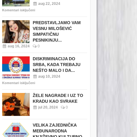
aug 22, 2024
Komentari isključeni
PREDSTAVLJAMO VAM
VESNU MILOŠEVIĆ
SIMPATIČNU
PESNIKINJU...
aug 16, 2024
0
DISKRIMINACIJA DO
SRBA, KADA TREBAJU
NEŠTO MALO I DA...
aug 10, 2024
Komentari isključeni
ŽELE NAGRADE I UZ TO
KRADU KAO SVRAKE
jul 20, 2024
0
VELIKA ZAJEDNIČKA
MEĐUNARODNA
KNJIŽEVNO KULTURNO...