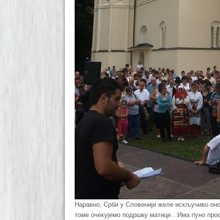
Наравно, Срби у Словенији желе искључиво оно
томе очекујемо подршку матице…Има пуно прос