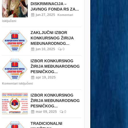
DISKRIMINACIJA –
JAVNOG FONDA RS ZA...
jun 27, 2025
Komentari
isključeni
ZAKLJUČNI IZBOR
KONKURSNOG ŽIRIJA
MEĐUNARODNOG...
jun 10, 2025
0
IZBOR KONKURSNOG
ŽIRIJA MEĐUNARODNOG
PESNIČKOG...
apr 19, 2025
Komentari isključeni
IZBOR KONKURSNOG
ŽIRIJA MEĐUNARODNOG
PESNIČKOG...
mar 09, 2025
0
TRADICIONALNI