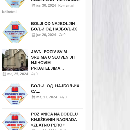
jun 30, 2024
Komentari
isključeni
BOLJI OD NAJBOLJIH –
БОЉИ ОД НАЈБОЉИХ
jun 20, 2024
0
JAVNI POZIV SVIM
SRBIMA U SLOVENIJI I
NJIHOVIM
PRIJATELJIMA...
maj 25, 2024
0
БОЉИ ОД НАЈБОЉИХ
СА...
maj 13, 2024
0
POZIVNICA NA DODELU
KNJIŽEVNIH NAGRADA
»ZLATNO PERO«