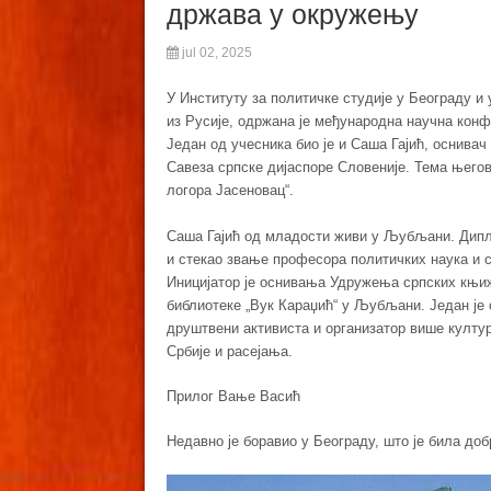
држава у окружењу
jul 02, 2025
У Институту за политичке студије у Београду и
из Русије, одржана је међународна научна конф
Један од учесника био је и Саша Гајић, оснива
Савеза српске дијаспоре Словеније. Тема његов
логора Јасеновац“.
Саша Гајић од младости живи у Љубљани. Дипл
и стекао звање професора политичких наука и с
Иницијатор је оснивања Удружења српских књиж
библиотеке „Вук Караџић“ у Љубљани. Један је 
друштвени активиста и организатор више култу
Србије и расејања.
Прилог Вање Васић
Недавно је боравио у Београду, што је била до