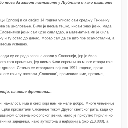
о до тога да живот наставите у Љубљани и како памтите
ци Српској и са својих 14 година уписао сам средњу Техничку
ова за школовање. Било је веома тешко, нисам знао језик, мада
Словеначки језик сам брзо савладао, а математика ми је била
 и ту остао до данас. Морао сам да се што пре осамосталим, а
 веома успешно.
лади су се радо запошљавали у Словенији, јер је била
ного тога променио, јер нисмо били спремни на многе ствари које
 државе. Сетимо се страдалих војника 1991. године, преко
многе који су постали „Словенци“, променили име, презиме,
венији, на више фронтова…
, нажалост, има и оних који нам не желе добро. Многе чињенице
 Срби прихватали Словенце током Другог светског рата, када су
авином словеначко-српског језика, мало је присутно ћирилично
ничка заједница, иако аутохтона и најбројнија (око 218.000), а